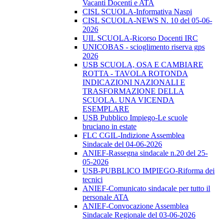
Vacanti Docenti e ATA
CISL SCUOLA-Informativa Naspi
CISL SCUOLA-NEWS N. 10 del 05-06-
2026
UIL SCUOLA-Ricorso Docenti IRC
UNICOBAS - scioglimento riserva gps
2026
USB SCUOLA, OSA E CAMBIARE
ROTTA - TAVOLA ROTONDA
INDICAZIONI NAZIONALI E
TRASFORMAZIONE DELLA
SCUOLA. UNA VICENDA
ESEMPLARE
USB Pubblico Impiego-Le scuole
bruciano in estate
FLC CGIL-Indizione Assemblea
Sindacale del 04-06-2026
ANIEF-Rassegna sindacale n.20 del 25-
05-2026
USB-PUBBLICO IMPIEGO-Riforma dei
tecnici
ANIEF-Comunicato sindacale per tutto il
personale ATA
ANIEF-Convocazione Assemblea
Sindacale Regionale del 03-06-2026