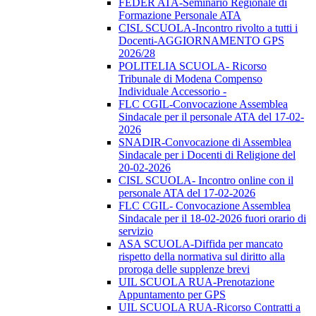
FEDER ATA-Seminario Regionale di
Formazione Personale ATA
CISL SCUOLA-Incontro rivolto a tutti i
Docenti-AGGIORNAMENTO GPS
2026/28
POLITELIA SCUOLA- Ricorso
Tribunale di Modena Compenso
Individuale Accessorio -
FLC CGIL-Convocazione Assemblea
Sindacale per il personale ATA del 17-02-
2026
SNADIR-Convocazione di Assemblea
Sindacale per i Docenti di Religione del
20-02-2026
CISL SCUOLA- Incontro online con il
personale ATA del 17-02-2026
FLC CGIL- Convocazione Assemblea
Sindacale per il 18-02-2026 fuori orario di
servizio
ASA SCUOLA-Diffida per mancato
rispetto della normativa sul diritto alla
proroga delle supplenze brevi
UIL SCUOLA RUA-Prenotazione
Appuntamento per GPS
UIL SCUOLA RUA-Ricorso Contratti a