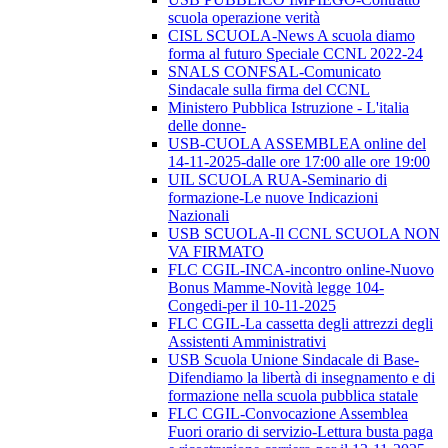
scuola operazione verità
CISL SCUOLA-News A scuola diamo
forma al futuro Speciale CCNL 2022-24
SNALS CONFSAL-Comunicato
Sindacale sulla firma del CCNL
Ministero Pubblica Istruzione - L'italia
delle donne-
USB-CUOLA ASSEMBLEA online del
14-11-2025-dalle ore 17:00 alle ore 19:00
UIL SCUOLA RUA-Seminario di
formazione-Le nuove Indicazioni
Nazionali
USB SCUOLA-Il CCNL SCUOLA NON
VA FIRMATO
FLC CGIL-INCA-incontro online-Nuovo
Bonus Mamme-Novità legge 104-
Congedi-per il 10-11-2025
FLC CGIL-La cassetta degli attrezzi degli
Assistenti Amministrativi
USB Scuola Unione Sindacale di Base-
Difendiamo la libertà di insegnamento e di
formazione nella scuola pubblica statale
FLC CGIL-Convocazione Assemblea
Fuori orario di servizio-Lettura busta paga