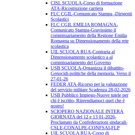
CISL SCUOLA-Corso di formazione
ATA-Ricostruzione carriera
FLC CGIL-Comunicato Stampa -Dirigenti
Scolastici
FLC CGIL EMILIA ROMAGNA-
Comunicato Stampa-Gravissimo il
commissariamento della Regione Emilia
Romagna su Dimensionamento della rete
scolastica
UIL SCUOLA RUA-Contraria al
Dimensionamento scolastico a al
commissariamento del Governo
USB SCUOLA-Organizza il dibattito-
Genocidi-politiche della memoria. Verso il
27-01-26
FEDER ATA-Ricorso per la valutazione
del servizio militare Scadenza 28-02-2026
USB Pubblico Impiego-Nuove tutele per
chi è iscritto- Riprendiamoci quel che è
nostro!
SCIOPERO NAZIONALE INTERA
GIORNATA del 12 e 13 01-2026-
Proclamato da Confederazioni sindacali-
CSLE-CONALPE-CONFSAI-FLP
UIL SCUOLA RUA-Corso di