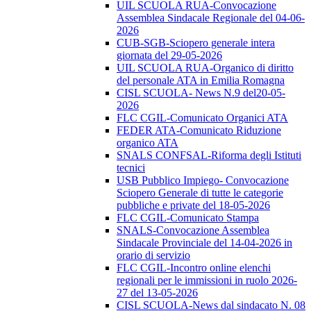
UIL SCUOLA RUA-Convocazione
Assemblea Sindacale Regionale del 04-06-
2026
CUB-SGB-Sciopero generale intera
giornata del 29-05-2026
UIL SCUOLA RUA-Organico di diritto
del personale ATA in Emilia Romagna
CISL SCUOLA- News N.9 del20-05-
2026
FLC CGIL-Comunicato Organici ATA
FEDER ATA-Comunicato Riduzione
organico ATA
SNALS CONFSAL-Riforma degli Istituti
tecnici
USB Pubblico Impiego- Convocazione
Sciopero Generale di tutte le categorie
pubbliche e private del 18-05-2026
FLC CGIL-Comunicato Stampa
SNALS-Convocazione Assemblea
Sindacale Provinciale del 14-04-2026 in
orario di servizio
FLC CGIL-Incontro online elenchi
regionali per le immissioni in ruolo 2026-
27 del 13-05-2026
CISL SCUOLA-News dal sindacato N. 08