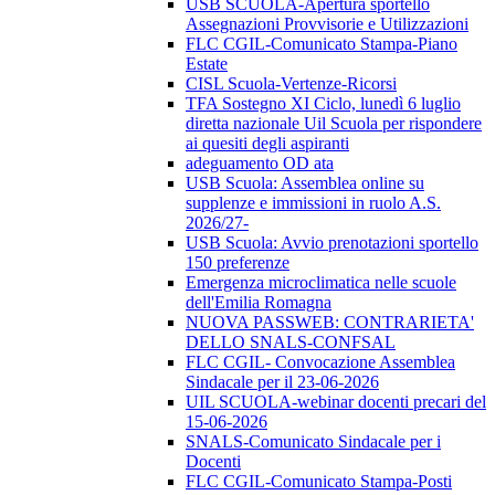
USB SCUOLA-Apertura sportello
Assegnazioni Provvisorie e Utilizzazioni
FLC CGIL-Comunicato Stampa-Piano
Estate
CISL Scuola-Vertenze-Ricorsi
TFA Sostegno XI Ciclo, lunedì 6 luglio
diretta nazionale Uil Scuola per rispondere
ai quesiti degli aspiranti
adeguamento OD ata
USB Scuola: Assemblea online su
supplenze e immissioni in ruolo A.S.
2026/27-
USB Scuola: Avvio prenotazioni sportello
150 preferenze
Emergenza microclimatica nelle scuole
dell'Emilia Romagna
NUOVA PASSWEB: CONTRARIETA'
DELLO SNALS-CONFSAL
FLC CGIL- Convocazione Assemblea
Sindacale per il 23-06-2026
UIL SCUOLA-webinar docenti precari del
15-06-2026
SNALS-Comunicato Sindacale per i
Docenti
FLC CGIL-Comunicato Stampa-Posti