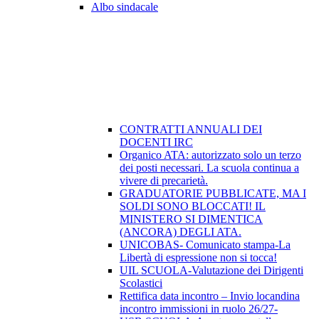
Albo sindacale
CONTRATTI ANNUALI DEI
DOCENTI IRC
Organico ATA: autorizzato solo un terzo
dei posti necessari. La scuola continua a
vivere di precarietà.
GRADUATORIE PUBBLICATE, MA I
SOLDI SONO BLOCCATI! IL
MINISTERO SI DIMENTICA
(ANCORA) DEGLI ATA.
UNICOBAS- Comunicato stampa-La
Libertà di espressione non si tocca!
UIL SCUOLA-Valutazione dei Dirigenti
Scolastici
Rettifica data incontro – Invio locandina
incontro immissioni in ruolo 26/27-