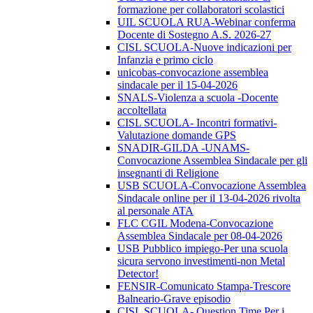
formazione per collaboratori scolastici
UIL SCUOLA RUA-Webinar conferma
Docente di Sostegno A.S. 2026-27
CISL SCUOLA-Nuove indicazioni per
Infanzia e primo ciclo
unicobas-convocazione assemblea
sindacale per il 15-04-2026
SNALS-Violenza a scuola -Docente
accoltellata
CISL SCUOLA- Incontri formativi-
Valutazione domande GPS
SNADIR-GILDA -UNAMS-
Convocazione Assemblea Sindacale per gli
insegnanti di Religione
USB SCUOLA-Convocazione Assemblea
Sindacale online per il 13-04-2026 rivolta
al personale ATA
FLC CGIL Modena-Convocazione
Assemblea Sindacale per 08-04-2026
USB Pubblico impiego-Per una scuola
sicura servono investimenti-non Metal
Detector!
FENSIR-Comunicato Stampa-Trescore
Balneario-Grave episodio
CISL SCUOLA- Question Time Per i