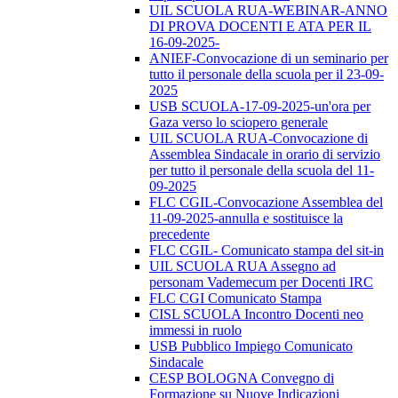
UIL SCUOLA RUA-WEBINAR-ANNO
DI PROVA DOCENTI E ATA PER IL
16-09-2025-
ANIEF-Convocazione di un seminario per
tutto il personale della scuola per il 23-09-
2025
USB SCUOLA-17-09-2025-un'ora per
Gaza verso lo sciopero generale
UIL SCUOLA RUA-Convocazione di
Assemblea Sindacale in orario di servizio
per tutto il personale della scuola del 11-
09-2025
FLC CGIL-Convocazione Assemblea del
11-09-2025-annulla e sostituisce la
precedente
FLC CGIL- Comunicato stampa del sit-in
UIL SCUOLA RUA Assegno ad
personam Vademecum per Docenti IRC
FLC CGI Comunicato Stampa
CISL SCUOLA Incontro Docenti neo
immessi in ruolo
USB Pubblico Impiego Comunicato
Sindacale
CESP BOLOGNA Convegno di
Formazione su Nuove Indicazioni