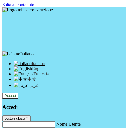
Salta al contenuto
Italiano
Italiano
English
Français
中文
عربى
Accedi
Accedi
button close
×
Nome Utente