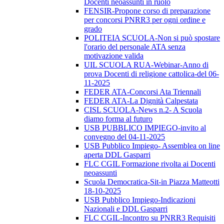
Docenti neoassunti in ruolo
FENSIR-Propone corso di preparazione
per concorsi PNRR3 per ogni ordine e
grado
POLITEIA SCUOLA-Non si può spostare
l'orario del personale ATA senza
motivazione valida
UIL SCUOLA RUA-Webinar-Anno di
prova Docenti di religione cattolica-del 06-
11-2025
FEDER ATA-Concorsi Ata Triennali
FEDER ATA-La Dignità Calpestata
CISL SCUOLA-News n.2- A Scuola
diamo forma al futuro
USB PUBBLICO IMPIEGO-invito al
convegno del 04-11-2025
USB Pubblico Impiego- Assemblea on line
aperta DDL Gasparri
FLC CGIL Formazione rivolta ai Docenti
neoassunti
Scuola Democratica-Sit-in Piazza Matteotti
18-10-2025
USB Pubblico Impiego-Indicazioni
Nazionali e DDL Gasparri
FLC CGIL-Incontro su PNRR3 Requisiti