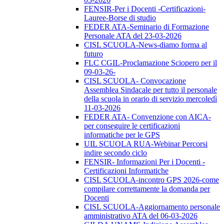
FENSIR-Per i Docenti -Certificazioni-
Lauree-Borse di studio
FEDER ATA-Seminario di Formazione
Personale ATA del 23-03-2026
CISL SCUOLA-News-diamo forma al
futuro
FLC CGIL-Proclamazione Sciopero per il
09-03-26-
CISL SCUOLA- Convocazione
Assemblea Sindacale per tutto il personale
della scuola in orario di servizio mercoledì
11-03-2026
FEDER ATA- Convenzione con AICA-
per conseguire le certificazioni
informatiche per le GPS
UIL SCUOLA RUA-Webinar Percorsi
indire secondo ciclo
FENSIR- Informazioni Per i Docenti -
Certificazioni Informatiche
CISL SCUOLA-incontro GPS 2026-come
compilare correttamente la domanda per
Docenti
CISL SCUOLA-Aggiornamento personale
amministrativo ATA del 06-03-2026