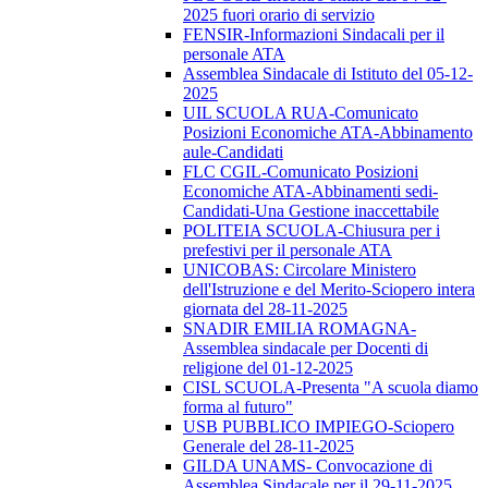
2025 fuori orario di servizio
FENSIR-Informazioni Sindacali per il
personale ATA
Assemblea Sindacale di Istituto del 05-12-
2025
UIL SCUOLA RUA-Comunicato
Posizioni Economiche ATA-Abbinamento
aule-Candidati
FLC CGIL-Comunicato Posizioni
Economiche ATA-Abbinamenti sedi-
Candidati-Una Gestione inaccettabile
POLITEIA SCUOLA-Chiusura per i
prefestivi per il personale ATA
UNICOBAS: Circolare Ministero
dell'Istruzione e del Merito-Sciopero intera
giornata del 28-11-2025
SNADIR EMILIA ROMAGNA-
Assemblea sindacale per Docenti di
religione del 01-12-2025
CISL SCUOLA-Presenta "A scuola diamo
forma al futuro"
USB PUBBLICO IMPIEGO-Sciopero
Generale del 28-11-2025
GILDA UNAMS- Convocazione di
Assemblea Sindacale per il 29-11-2025