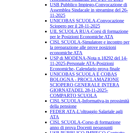
USB Pubblico Impiego-Convocazione di
Assemblea Sindacale in streaming del 26-
11-2025
UNICOBAS SCUOLA-Convocazione
Sciopero per il 28-11-2025
UIL SCUOLA RUA-Corsi di formazione
per le Posizioni Economiche ATA
CISL SCUOLA-Simulatore e incontro per
la preparazione alle prove posizioni
economiche ATA
USP di MODENA-Nota n.18292 del 14-
11-2025-Personale ATA-Posizioni
Economiche- Calendario prova finale
UNICOBAS SCUOLA E COBAS
BOLOGNA - PROCLAMAZIONE
SCIOPERO GENERALE INTERA
GIORNATADEL 28-11-2025-
COMPARTO SCUOLA
CISL SCUOLA-Informativa-in prossimità
della pensione
FEDER ATA-L'oltraggio Salariale agli
ATA
CISL SCUOLA-Corso di formazione
anno di prova Docenti neoassunti
USB PUBBLICO IMPIEGO-Contratto