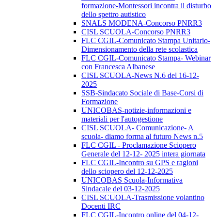
formazione-Montessori incontra il disturbo
dello spettro autistico
SNALS MODENA-Concorso PNRR3
CISL SCUOLA-Concorso PNRR3
FLC CGIL-Comunicato Stampa Unitario-
Dimensionamento della rete scolastica
FLC CGIL-Comunicato Stampa- Webinar
con Francesca Albanese
CISL SCUOLA-News N.6 del 16-12-
2025
SSB-Sindacato Sociale di Base-Corsi di
Formazione
UNICOBAS-notizie-informazioni e
materiali per l'autogestione
CISL SCUOLA- Comunicazione- A
scuola- diamo forma al futuro News n.5
FLC CGIL - Proclamazione Sciopero
Generale del 12-12- 2025 intera giornata
FLC CGIL-Incontro su GPS e ragioni
dello sciopero del 12-12-2025
UNICOBAS Scuola-Informativa
Sindacale del 03-12-2025
CISL SCUOLA-Trasmissione volantino
Docenti IRC
FLC CGIL-Incontro online del 04-12-