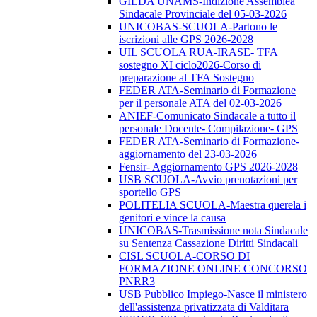
GILDA UNAMS-Indizione Assemblea
Sindacale Provinciale del 05-03-2026
UNICOBAS-SCUOLA-Partono le
iscrizioni alle GPS 2026-2028
UIL SCUOLA RUA-IRASE- TFA
sostegno XI ciclo2026-Corso di
preparazione al TFA Sostegno
FEDER ATA-Seminario di Formazione
per il personale ATA del 02-03-2026
ANIEF-Comunicato Sindacale a tutto il
personale Docente- Compilazione- GPS
FEDER ATA-Seminario di Formazione-
aggiornamento del 23-03-2026
Fensir- Aggiornamento GPS 2026-2028
USB SCUOLA-Avvio prenotazioni per
sportello GPS
POLITELIA SCUOLA-Maestra querela i
genitori e vince la causa
UNICOBAS-Trasmissione nota Sindacale
su Sentenza Cassazione Diritti Sindacali
CISL SCUOLA-CORSO DI
FORMAZIONE ONLINE CONCORSO
PNRR3
USB Pubblico Impiego-Nasce il ministero
dell'assistenza privatizzata di Valditara