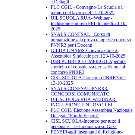
e Dettagli
FLC CGIL - Convegno-La Scuola e il
mondo del lavoro del 21-10-2025
UIL SCUOLA RUA- Webinar -
Inclusione e nuovo PEI di lunedì 20-10-
2025
SNALS CONFSAL - Corso di
preparazione alla prova d'inglese concorso
PNNR3 per i Docenti
GILDA UNAMS-Convocazione di
Assemblea Sindacale per il 23-10-2025
USB PUBBLICO IMPIEGO-Apertura
sportello di consulenza per iscrizione al
concorso PNRR3
CISL SCUOLA-Concorso PNRR3-del
13-10-2025
SNALS CONFSAL-PNRR3-
CONCORSI COMUNICATO
UIL SCUOLA RUA-WEBINAR-
INCLUSIONE E NUOVO PEI
FLC CGIL-Elezione Assemblea Nazionale
Delegati "Fondo Espero"
CISL SCUOLA-Incontro per tutto il
personale - Testimonianza su Gaza
FENSIR-agli Insegnanti di Religione-