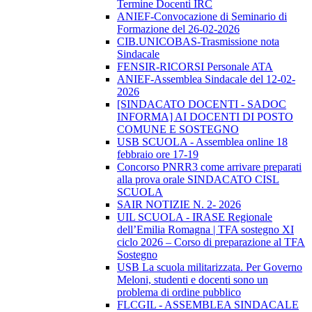
Termine Docenti IRC
ANIEF-Convocazione di Seminario di
Formazione del 26-02-2026
CIB.UNICOBAS-Trasmissione nota
Sindacale
FENSIR-RICORSI Personale ATA
ANIEF-Assemblea Sindacale del 12-02-
2026
[SINDACATO DOCENTI - SADOC
INFORMA] AI DOCENTI DI POSTO
COMUNE E SOSTEGNO
USB SCUOLA - Assemblea online 18
febbraio ore 17-19
Concorso PNRR3 come arrivare preparati
alla prova orale SINDACATO CISL
SCUOLA
SAIR NOTIZIE N. 2- 2026
UIL SCUOLA - IRASE Regionale
dell’Emilia Romagna | TFA sostegno XI
ciclo 2026 – Corso di preparazione al TFA
Sostegno
USB La scuola militarizzata. Per Governo
Meloni, studenti e docenti sono un
problema di ordine pubblico
FLCGIL - ASSEMBLEA SINDACALE