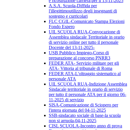
e ricostruzione carriera-per il 13-11-2025
A.S.A. Scuola-Diffida per
l'illegittimoutilizzo degli insegnanti di
sostegno e curricolari
FLC CGIL-Comunicato Stampa Elezioni
Fondo Espero
UIL SCUOLA RUA-Convocazione di
Assemblea sindacale Territoriale in orario
di servizio online per tutto il personale
Docente del 13-11-2025-
USB Pubblico Impiego-Corso di
preparazione al concorso PNRR3
FEDER ATA- Servizio militare per gli
ATA- Vittoria al tribunale di Roma
FEDER ATA-L'oltraggio sistematico al
personale ATA
UIL SCUOLA RUA-Indizione Assemblea
Sindacale territoriale in orario di servizio
per tutto il personale ATA per il giorno 06-
11-2025 di servizio
SISA-Comunicazione di Sciopero per
l'intera giornata del 04-11-2025
SSB-sindacato sociale di base-la scuola
non si arruola-04-11-2025
CISL SCUOLA-Incontro anno di prova