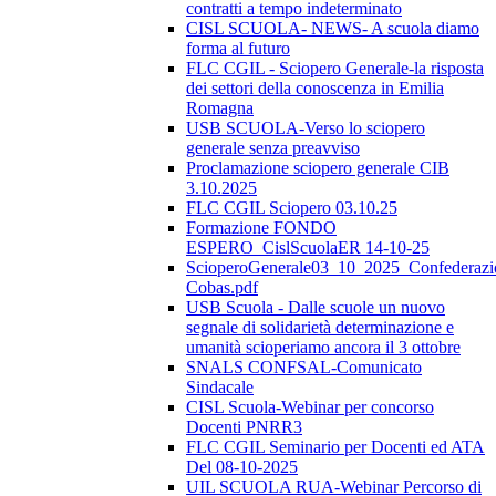
contratti a tempo indeterminato
CISL SCUOLA- NEWS- A scuola diamo
forma al futuro
FLC CGIL - Sciopero Generale-la risposta
dei settori della conoscenza in Emilia
Romagna
USB SCUOLA-Verso lo sciopero
generale senza preavviso
Proclamazione sciopero generale CIB
3.10.2025
FLC CGIL Sciopero 03.10.25
Formazione FONDO
ESPERO_CislScuolaER 14-10-25
ScioperoGenerale03_10_2025_Confederazi
Cobas.pdf
USB Scuola - Dalle scuole un nuovo
segnale di solidarietà determinazione e
umanità scioperiamo ancora il 3 ottobre
SNALS CONFSAL-Comunicato
Sindacale
CISL Scuola-Webinar per concorso
Docenti PNRR3
FLC CGIL Seminario per Docenti ed ATA
Del 08-10-2025
UIL SCUOLA RUA-Webinar Percorso di