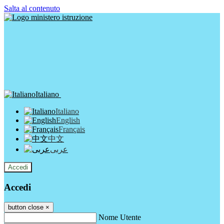
Salta al contenuto
Italiano
Italiano
English
Français
中文
عربى
Accedi
Accedi
button close
×
Nome Utente