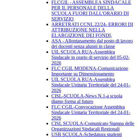
FLCGIL - ASSEMBLEA SINDACALE
PER IL PERSONALE DELLA
SCUOLA FUORI DALL'ORARIO DI
SERVIZIO
ARRETRATI CCNL 22/24- ERRORI DI
ATTRIBUZIONE NELLA
ELARGIZIONE DEI FONDI,
ASA - Allontanamento dal posto di lavoro
dei docenti senza alunni in classe
UIL SCUOLA RUA-Assemblea
Sindacale in orario di servizio del 05-02-
2026
FLC CGIL MODENA-Comunicazione
Importante su Dimensionamento
UIL SCUOLA RUA-Assemblea
Sindacale Unitaria Territoriale del 24-01-
2026
CISL-SCUOLA-News N.1-a scuola
diamo forma al futuro
FLC CGIL-Convocazione Assemblea
Sindacale Unitaria Territoriale del 24-01-
2026
CISL SCUOLA-Comunicato Stampa delle
Organizzazioni Sindacali Regionali
USB SCUOLA-Schedatura studenti