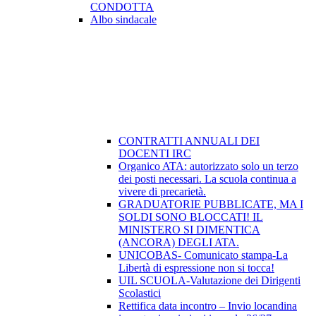
CONDOTTA
Albo sindacale
CONTRATTI ANNUALI DEI
DOCENTI IRC
Organico ATA: autorizzato solo un terzo
dei posti necessari. La scuola continua a
vivere di precarietà.
GRADUATORIE PUBBLICATE, MA I
SOLDI SONO BLOCCATI! IL
MINISTERO SI DIMENTICA
(ANCORA) DEGLI ATA.
UNICOBAS- Comunicato stampa-La
Libertà di espressione non si tocca!
UIL SCUOLA-Valutazione dei Dirigenti
Scolastici
Rettifica data incontro – Invio locandina