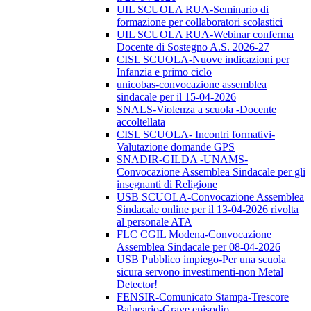
UIL SCUOLA RUA-Seminario di
formazione per collaboratori scolastici
UIL SCUOLA RUA-Webinar conferma
Docente di Sostegno A.S. 2026-27
CISL SCUOLA-Nuove indicazioni per
Infanzia e primo ciclo
unicobas-convocazione assemblea
sindacale per il 15-04-2026
SNALS-Violenza a scuola -Docente
accoltellata
CISL SCUOLA- Incontri formativi-
Valutazione domande GPS
SNADIR-GILDA -UNAMS-
Convocazione Assemblea Sindacale per gli
insegnanti di Religione
USB SCUOLA-Convocazione Assemblea
Sindacale online per il 13-04-2026 rivolta
al personale ATA
FLC CGIL Modena-Convocazione
Assemblea Sindacale per 08-04-2026
USB Pubblico impiego-Per una scuola
sicura servono investimenti-non Metal
Detector!
FENSIR-Comunicato Stampa-Trescore
Balneario-Grave episodio