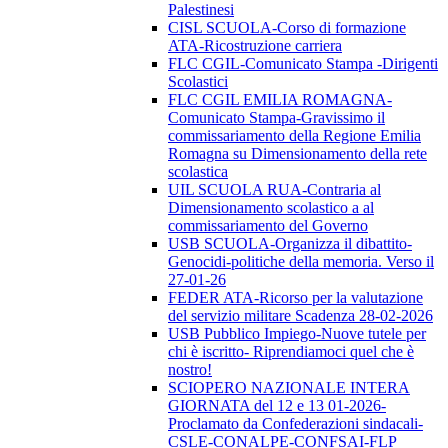
Palestinesi
CISL SCUOLA-Corso di formazione
ATA-Ricostruzione carriera
FLC CGIL-Comunicato Stampa -Dirigenti
Scolastici
FLC CGIL EMILIA ROMAGNA-
Comunicato Stampa-Gravissimo il
commissariamento della Regione Emilia
Romagna su Dimensionamento della rete
scolastica
UIL SCUOLA RUA-Contraria al
Dimensionamento scolastico a al
commissariamento del Governo
USB SCUOLA-Organizza il dibattito-
Genocidi-politiche della memoria. Verso il
27-01-26
FEDER ATA-Ricorso per la valutazione
del servizio militare Scadenza 28-02-2026
USB Pubblico Impiego-Nuove tutele per
chi è iscritto- Riprendiamoci quel che è
nostro!
SCIOPERO NAZIONALE INTERA
GIORNATA del 12 e 13 01-2026-
Proclamato da Confederazioni sindacali-
CSLE-CONALPE-CONFSAI-FLP