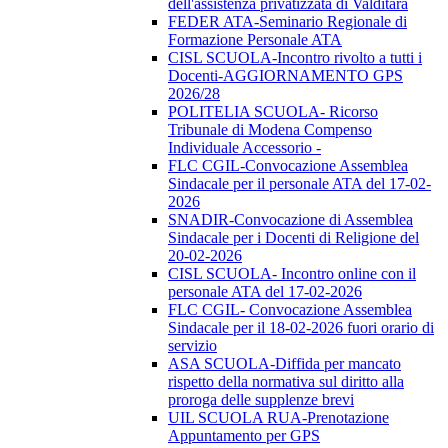
dell'assistenza privatizzata di Valditara
FEDER ATA-Seminario Regionale di
Formazione Personale ATA
CISL SCUOLA-Incontro rivolto a tutti i
Docenti-AGGIORNAMENTO GPS
2026/28
POLITELIA SCUOLA- Ricorso
Tribunale di Modena Compenso
Individuale Accessorio -
FLC CGIL-Convocazione Assemblea
Sindacale per il personale ATA del 17-02-
2026
SNADIR-Convocazione di Assemblea
Sindacale per i Docenti di Religione del
20-02-2026
CISL SCUOLA- Incontro online con il
personale ATA del 17-02-2026
FLC CGIL- Convocazione Assemblea
Sindacale per il 18-02-2026 fuori orario di
servizio
ASA SCUOLA-Diffida per mancato
rispetto della normativa sul diritto alla
proroga delle supplenze brevi
UIL SCUOLA RUA-Prenotazione
Appuntamento per GPS