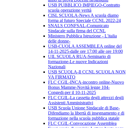
USB PUBBLICO IMPIEGO-Contratto
scuola operazione verità
CISL SCUOLA-News A scuola diamo
forma al futuro Speciale CCNL 2022-24
SNALS CONFSAL-Comunicato
Sindacale sulla firma del CCNL
Ministero Pubblica Istruzione - L'italia
delle donne-
USB-CUOLA ASSEMBLEA online del
14-11-2025-dalle ore 17:00 alle ore 19:00
UIL SCUOLA RUA-Seminario di
formazione-Le nuove Indicazioni
Nazionali
USB SCUOLA-Il CCNL SCUOLA NON
VA FIRMATO
FLC CGIL-INCA-incontro online-Nuovo
Bonus Mamme-Novità legge 104-
Congedi-per il 10-11-2025
FLC CGIL-La cassetta degli attrezzi degli
Assistenti Amministrativi
USB Scuola Unione Sindacale di Base-
Difendiamo la libertà di insegnamento e di
formazione nella scuola pubblica statale
FLC CGIL-Convocazione Assemblea