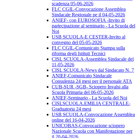
scadenza 05-06-2026
FLC CGIL-Convocazione Assemblea
Sindacale Regionale pe il 04-05-2026
ANIEF- con EUROSOFIA -Invito di
partecipazione al seminario - La Scuola del
Noi
USB SCUOLA-E CESTER-Invito al
convegno del 05-05-2026
FLC CGIL-Comunicato Stampa sulla
riforma degli Istituti Tecnici
CISL SCUOLA-Assemblea Sindacale del
11-05-2026
CISL SCUOLA-News dal Sindacato N. 7
ANIEF-Comunicato Sindacale
Consulenza 24 mesi per il personale ATA
CUB-SUR -SGB- Sciopero Invalsi alla
Scuola Primaria del 06-05-2026
ANIEF-Seminario - La Scuola del Noi
CISLSCUOLA.EMILIA CENTRALE-
Graduatoria 24 mesi
USB SCUOLA-Convocazione Assemblea
online del 16-04-2026
UNICOBAS-Convocazione sciopero
Nazionale Scuola con Manifestazione per
il 20-04-2026