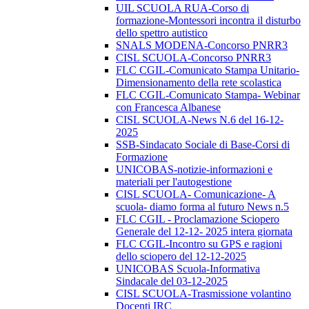
UIL SCUOLA RUA-Corso di
formazione-Montessori incontra il disturbo
dello spettro autistico
SNALS MODENA-Concorso PNRR3
CISL SCUOLA-Concorso PNRR3
FLC CGIL-Comunicato Stampa Unitario-
Dimensionamento della rete scolastica
FLC CGIL-Comunicato Stampa- Webinar
con Francesca Albanese
CISL SCUOLA-News N.6 del 16-12-
2025
SSB-Sindacato Sociale di Base-Corsi di
Formazione
UNICOBAS-notizie-informazioni e
materiali per l'autogestione
CISL SCUOLA- Comunicazione- A
scuola- diamo forma al futuro News n.5
FLC CGIL - Proclamazione Sciopero
Generale del 12-12- 2025 intera giornata
FLC CGIL-Incontro su GPS e ragioni
dello sciopero del 12-12-2025
UNICOBAS Scuola-Informativa
Sindacale del 03-12-2025
CISL SCUOLA-Trasmissione volantino
Docenti IRC