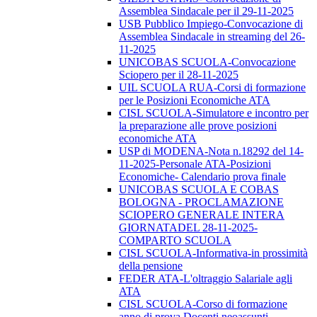
Assemblea Sindacale per il 29-11-2025
USB Pubblico Impiego-Convocazione di
Assemblea Sindacale in streaming del 26-
11-2025
UNICOBAS SCUOLA-Convocazione
Sciopero per il 28-11-2025
UIL SCUOLA RUA-Corsi di formazione
per le Posizioni Economiche ATA
CISL SCUOLA-Simulatore e incontro per
la preparazione alle prove posizioni
economiche ATA
USP di MODENA-Nota n.18292 del 14-
11-2025-Personale ATA-Posizioni
Economiche- Calendario prova finale
UNICOBAS SCUOLA E COBAS
BOLOGNA - PROCLAMAZIONE
SCIOPERO GENERALE INTERA
GIORNATADEL 28-11-2025-
COMPARTO SCUOLA
CISL SCUOLA-Informativa-in prossimità
della pensione
FEDER ATA-L'oltraggio Salariale agli
ATA
CISL SCUOLA-Corso di formazione
anno di prova Docenti neoassunti