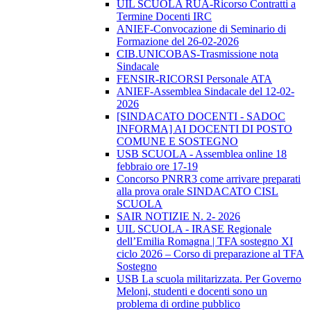
UIL SCUOLA RUA-Ricorso Contratti a
Termine Docenti IRC
ANIEF-Convocazione di Seminario di
Formazione del 26-02-2026
CIB.UNICOBAS-Trasmissione nota
Sindacale
FENSIR-RICORSI Personale ATA
ANIEF-Assemblea Sindacale del 12-02-
2026
[SINDACATO DOCENTI - SADOC
INFORMA] AI DOCENTI DI POSTO
COMUNE E SOSTEGNO
USB SCUOLA - Assemblea online 18
febbraio ore 17-19
Concorso PNRR3 come arrivare preparati
alla prova orale SINDACATO CISL
SCUOLA
SAIR NOTIZIE N. 2- 2026
UIL SCUOLA - IRASE Regionale
dell’Emilia Romagna | TFA sostegno XI
ciclo 2026 – Corso di preparazione al TFA
Sostegno
USB La scuola militarizzata. Per Governo
Meloni, studenti e docenti sono un
problema di ordine pubblico