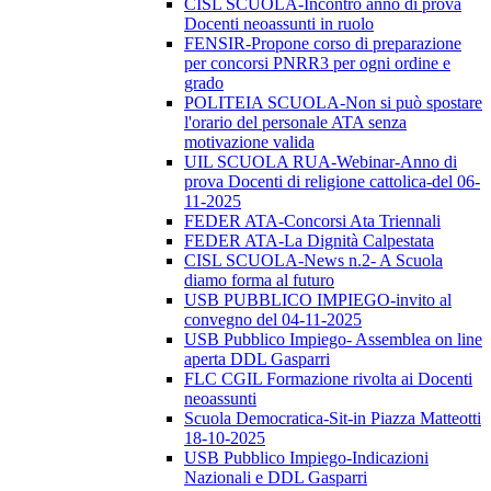
CISL SCUOLA-Incontro anno di prova
Docenti neoassunti in ruolo
FENSIR-Propone corso di preparazione
per concorsi PNRR3 per ogni ordine e
grado
POLITEIA SCUOLA-Non si può spostare
l'orario del personale ATA senza
motivazione valida
UIL SCUOLA RUA-Webinar-Anno di
prova Docenti di religione cattolica-del 06-
11-2025
FEDER ATA-Concorsi Ata Triennali
FEDER ATA-La Dignità Calpestata
CISL SCUOLA-News n.2- A Scuola
diamo forma al futuro
USB PUBBLICO IMPIEGO-invito al
convegno del 04-11-2025
USB Pubblico Impiego- Assemblea on line
aperta DDL Gasparri
FLC CGIL Formazione rivolta ai Docenti
neoassunti
Scuola Democratica-Sit-in Piazza Matteotti
18-10-2025
USB Pubblico Impiego-Indicazioni
Nazionali e DDL Gasparri