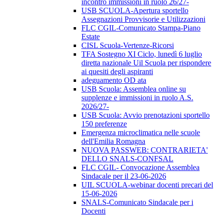
incontro immissioni in ruolo 26/27-
USB SCUOLA-Apertura sportello
Assegnazioni Provvisorie e Utilizzazioni
FLC CGIL-Comunicato Stampa-Piano
Estate
CISL Scuola-Vertenze-Ricorsi
TFA Sostegno XI Ciclo, lunedì 6 luglio
diretta nazionale Uil Scuola per rispondere
ai quesiti degli aspiranti
adeguamento OD ata
USB Scuola: Assemblea online su
supplenze e immissioni in ruolo A.S.
2026/27-
USB Scuola: Avvio prenotazioni sportello
150 preferenze
Emergenza microclimatica nelle scuole
dell'Emilia Romagna
NUOVA PASSWEB: CONTRARIETA'
DELLO SNALS-CONFSAL
FLC CGIL- Convocazione Assemblea
Sindacale per il 23-06-2026
UIL SCUOLA-webinar docenti precari del
15-06-2026
SNALS-Comunicato Sindacale per i
Docenti