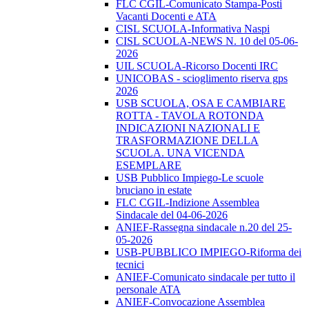
FLC CGIL-Comunicato Stampa-Posti
Vacanti Docenti e ATA
CISL SCUOLA-Informativa Naspi
CISL SCUOLA-NEWS N. 10 del 05-06-
2026
UIL SCUOLA-Ricorso Docenti IRC
UNICOBAS - scioglimento riserva gps
2026
USB SCUOLA, OSA E CAMBIARE
ROTTA - TAVOLA ROTONDA
INDICAZIONI NAZIONALI E
TRASFORMAZIONE DELLA
SCUOLA. UNA VICENDA
ESEMPLARE
USB Pubblico Impiego-Le scuole
bruciano in estate
FLC CGIL-Indizione Assemblea
Sindacale del 04-06-2026
ANIEF-Rassegna sindacale n.20 del 25-
05-2026
USB-PUBBLICO IMPIEGO-Riforma dei
tecnici
ANIEF-Comunicato sindacale per tutto il
personale ATA
ANIEF-Convocazione Assemblea