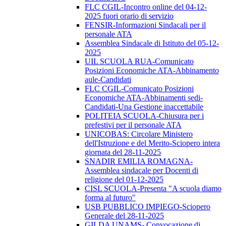
FLC CGIL-Incontro online del 04-12-
2025 fuori orario di servizio
FENSIR-Informazioni Sindacali per il
personale ATA
Assemblea Sindacale di Istituto del 05-12-
2025
UIL SCUOLA RUA-Comunicato
Posizioni Economiche ATA-Abbinamento
aule-Candidati
FLC CGIL-Comunicato Posizioni
Economiche ATA-Abbinamenti sedi-
Candidati-Una Gestione inaccettabile
POLITEIA SCUOLA-Chiusura per i
prefestivi per il personale ATA
UNICOBAS: Circolare Ministero
dell'Istruzione e del Merito-Sciopero intera
giornata del 28-11-2025
SNADIR EMILIA ROMAGNA-
Assemblea sindacale per Docenti di
religione del 01-12-2025
CISL SCUOLA-Presenta "A scuola diamo
forma al futuro"
USB PUBBLICO IMPIEGO-Sciopero
Generale del 28-11-2025
GILDA UNAMS- Convocazione di