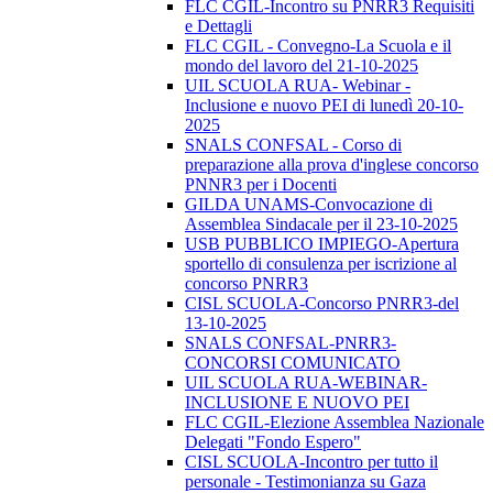
FLC CGIL-Incontro su PNRR3 Requisiti
e Dettagli
FLC CGIL - Convegno-La Scuola e il
mondo del lavoro del 21-10-2025
UIL SCUOLA RUA- Webinar -
Inclusione e nuovo PEI di lunedì 20-10-
2025
SNALS CONFSAL - Corso di
preparazione alla prova d'inglese concorso
PNNR3 per i Docenti
GILDA UNAMS-Convocazione di
Assemblea Sindacale per il 23-10-2025
USB PUBBLICO IMPIEGO-Apertura
sportello di consulenza per iscrizione al
concorso PNRR3
CISL SCUOLA-Concorso PNRR3-del
13-10-2025
SNALS CONFSAL-PNRR3-
CONCORSI COMUNICATO
UIL SCUOLA RUA-WEBINAR-
INCLUSIONE E NUOVO PEI
FLC CGIL-Elezione Assemblea Nazionale
Delegati "Fondo Espero"
CISL SCUOLA-Incontro per tutto il
personale - Testimonianza su Gaza