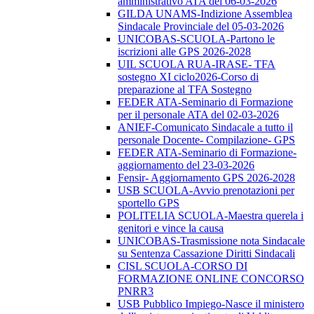
amministrativo ATA del 06-03-2026
GILDA UNAMS-Indizione Assemblea
Sindacale Provinciale del 05-03-2026
UNICOBAS-SCUOLA-Partono le
iscrizioni alle GPS 2026-2028
UIL SCUOLA RUA-IRASE- TFA
sostegno XI ciclo2026-Corso di
preparazione al TFA Sostegno
FEDER ATA-Seminario di Formazione
per il personale ATA del 02-03-2026
ANIEF-Comunicato Sindacale a tutto il
personale Docente- Compilazione- GPS
FEDER ATA-Seminario di Formazione-
aggiornamento del 23-03-2026
Fensir- Aggiornamento GPS 2026-2028
USB SCUOLA-Avvio prenotazioni per
sportello GPS
POLITELIA SCUOLA-Maestra querela i
genitori e vince la causa
UNICOBAS-Trasmissione nota Sindacale
su Sentenza Cassazione Diritti Sindacali
CISL SCUOLA-CORSO DI
FORMAZIONE ONLINE CONCORSO
PNRR3
USB Pubblico Impiego-Nasce il ministero