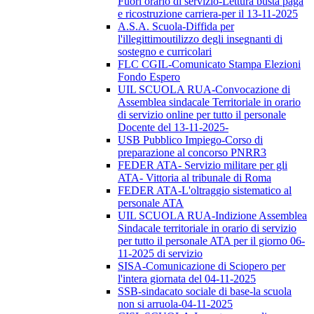
Fuori orario di servizio-Lettura busta paga
e ricostruzione carriera-per il 13-11-2025
A.S.A. Scuola-Diffida per
l'illegittimoutilizzo degli insegnanti di
sostegno e curricolari
FLC CGIL-Comunicato Stampa Elezioni
Fondo Espero
UIL SCUOLA RUA-Convocazione di
Assemblea sindacale Territoriale in orario
di servizio online per tutto il personale
Docente del 13-11-2025-
USB Pubblico Impiego-Corso di
preparazione al concorso PNRR3
FEDER ATA- Servizio militare per gli
ATA- Vittoria al tribunale di Roma
FEDER ATA-L'oltraggio sistematico al
personale ATA
UIL SCUOLA RUA-Indizione Assemblea
Sindacale territoriale in orario di servizio
per tutto il personale ATA per il giorno 06-
11-2025 di servizio
SISA-Comunicazione di Sciopero per
l'intera giornata del 04-11-2025
SSB-sindacato sociale di base-la scuola
non si arruola-04-11-2025