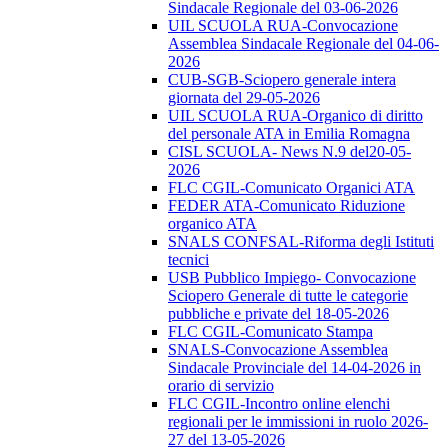
Sindacale Regionale del 03-06-2026
UIL SCUOLA RUA-Convocazione
Assemblea Sindacale Regionale del 04-06-
2026
CUB-SGB-Sciopero generale intera
giornata del 29-05-2026
UIL SCUOLA RUA-Organico di diritto
del personale ATA in Emilia Romagna
CISL SCUOLA- News N.9 del20-05-
2026
FLC CGIL-Comunicato Organici ATA
FEDER ATA-Comunicato Riduzione
organico ATA
SNALS CONFSAL-Riforma degli Istituti
tecnici
USB Pubblico Impiego- Convocazione
Sciopero Generale di tutte le categorie
pubbliche e private del 18-05-2026
FLC CGIL-Comunicato Stampa
SNALS-Convocazione Assemblea
Sindacale Provinciale del 14-04-2026 in
orario di servizio
FLC CGIL-Incontro online elenchi
regionali per le immissioni in ruolo 2026-
27 del 13-05-2026