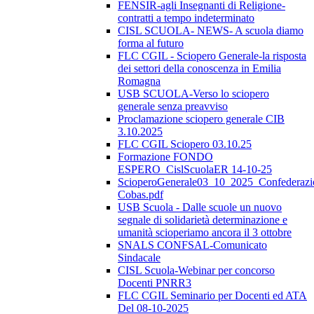
FENSIR-agli Insegnanti di Religione-
contratti a tempo indeterminato
CISL SCUOLA- NEWS- A scuola diamo
forma al futuro
FLC CGIL - Sciopero Generale-la risposta
dei settori della conoscenza in Emilia
Romagna
USB SCUOLA-Verso lo sciopero
generale senza preavviso
Proclamazione sciopero generale CIB
3.10.2025
FLC CGIL Sciopero 03.10.25
Formazione FONDO
ESPERO_CislScuolaER 14-10-25
ScioperoGenerale03_10_2025_Confederazi
Cobas.pdf
USB Scuola - Dalle scuole un nuovo
segnale di solidarietà determinazione e
umanità scioperiamo ancora il 3 ottobre
SNALS CONFSAL-Comunicato
Sindacale
CISL Scuola-Webinar per concorso
Docenti PNRR3
FLC CGIL Seminario per Docenti ed ATA
Del 08-10-2025