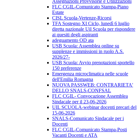
Assegnazioni Provvisorie e Utilizzazioni
FLC CGIL-Comunicato Stampa-Piano
Estate
CISL Scuola-Vertenze-Ricorsi
TFA Sostegno XI Ciclo, lunedì 6 luglio
diretta nazionale Uil Scuola per rispondere
ai quesiti degli aspiranti
adeguamento OD ata
USB Scuola: Assemblea online su
supplenze e immissioni in ruolo A.S.
2026/27-
USB Scuola: Avvio prenotazioni sportello
150 preferenze
Emergenza microclimatica nelle scuole
dell'Emilia Romagna
NUOVA PASSWEB: CONTRARIETA'
DELLO SNALS-CONFSAL
FLC CGIL- Convocazione Assemblea
Sindacale per il 23-06-2026
UIL SCUOLA-webinar docenti precari del
15-06-2026
SNALS-Comunicato Sindacale per i
Docenti
FLC CGIL-Comunicato Stampa-Posti
Vacanti Docenti e ATA