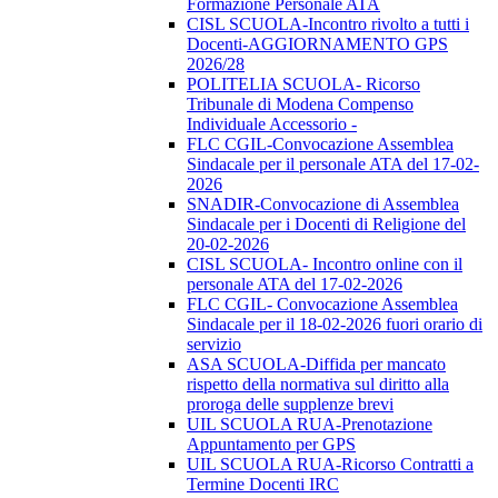
Formazione Personale ATA
CISL SCUOLA-Incontro rivolto a tutti i
Docenti-AGGIORNAMENTO GPS
2026/28
POLITELIA SCUOLA- Ricorso
Tribunale di Modena Compenso
Individuale Accessorio -
FLC CGIL-Convocazione Assemblea
Sindacale per il personale ATA del 17-02-
2026
SNADIR-Convocazione di Assemblea
Sindacale per i Docenti di Religione del
20-02-2026
CISL SCUOLA- Incontro online con il
personale ATA del 17-02-2026
FLC CGIL- Convocazione Assemblea
Sindacale per il 18-02-2026 fuori orario di
servizio
ASA SCUOLA-Diffida per mancato
rispetto della normativa sul diritto alla
proroga delle supplenze brevi
UIL SCUOLA RUA-Prenotazione
Appuntamento per GPS
UIL SCUOLA RUA-Ricorso Contratti a
Termine Docenti IRC