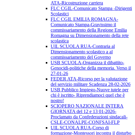
ATA-Ricostruzione carriera
FLC CGIL-Comunicato Stampa -Dirigenti
Scolastici
FLC CGIL EMILIA ROMAGNA-
Comunicato Stampa-Gravissimo il
commissariamento della Regione Emilia
Romagna su Dimensionamento della rete
scolastica
UIL SCUOLA RUA-Contraria al
Dimensionamento scolastico a al
commissariamento del Governo
USB SCUOLA-Organizza il dibattito-
Genocidi-politiche della memoria. Verso il
27-01-26
FEDER ATA-Ricorso per la valutazione
del servizio militare Scadenza 28-02-2026
USB Pubblico Impiego-Nuove tutele per
chi è iscritto- Riprendiamoci quel che è
nostro!
SCIOPERO NAZIONALE INTERA
GIORNATA del 12 e 13 01-2026-
Proclamato da Confederazioni sindacali-
CSLE-CONALPE-CONFSAI-FLP
UIL SCUOLA RUA-Corso di
formazione-Montessori incontra il disturbo