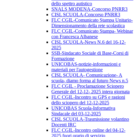
dello spettro autistico
SNALS MODENA-Concorso PNRR3
CISL SCUOLA-Concorso PNRR3
FLC CGIL-Comunicato Stampa Unitario-
Dimensionamento della rete scolastica
FLC CGIL-Comunicato Stampa- Webinar
con Francesca Albanese
CISL SCUOLA-News N.6 del 16-12-
2025
SSB-Sindacato Sociale di Base-Corsi di
Formazione
UNICOBAS-notizie-informazioni e
materiali per l'autogestione
CISL SCUOLA- Comunicazione- A
scuola- diamo forma al futuro News n.5
FLC CGIL - Proclamazione Sciopero
Generale del 12-12- 2025 intera giornata
FLC CGIL-Incontro su GPS e ragioni
dello sciopero del 12-12-2025
UNICOBAS Scuola-Informativa
Sindacale del 03-12-2025
CISL SCUOLA-Trasmissione volantino
Docenti IRC
FLC CGIL-Incontro online del 04-12-
2025 fuori orario di servizio