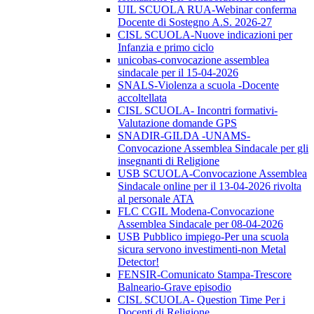
UIL SCUOLA RUA-Webinar conferma
Docente di Sostegno A.S. 2026-27
CISL SCUOLA-Nuove indicazioni per
Infanzia e primo ciclo
unicobas-convocazione assemblea
sindacale per il 15-04-2026
SNALS-Violenza a scuola -Docente
accoltellata
CISL SCUOLA- Incontri formativi-
Valutazione domande GPS
SNADIR-GILDA -UNAMS-
Convocazione Assemblea Sindacale per gli
insegnanti di Religione
USB SCUOLA-Convocazione Assemblea
Sindacale online per il 13-04-2026 rivolta
al personale ATA
FLC CGIL Modena-Convocazione
Assemblea Sindacale per 08-04-2026
USB Pubblico impiego-Per una scuola
sicura servono investimenti-non Metal
Detector!
FENSIR-Comunicato Stampa-Trescore
Balneario-Grave episodio
CISL SCUOLA- Question Time Per i
Docenti di Religione