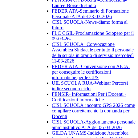
Lauree-Borse di studio
FEDER ATA-Seminario di Formazione
Personale ATA del 23-03-2026
CISL SCUOLA-News-diamo forma al
futuro
FLC CGIL-Proclamazione Sciopero per il
09-03-26-
CISL SCUOLA- Convocazione
Assemblea Sindacale per tutto il personale
della scuola in orario di servizio mercoledì
11-03-2026
FEDER ATA- Convenzione con AICA-
per conseguire le certificazioni
informatiche per le GPS
UIL SCUOLA RUA-Webinar Percorsi
indire secondo ciclo
FENSIR- Informazioni Per i Docenti -
Certificazioni Informatiche
CISL SCUOLA-incontro GPS 2026-come
compilare correttamente la domanda per
Docenti
CISL SCUOLA-Aggiornamento personale
amministrativo ATA del 06-03-2026
GILDA UNAMS-Indizione Assemblea