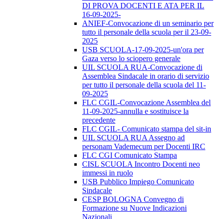
DI PROVA DOCENTI E ATA PER IL
16-09-2025-
ANIEF-Convocazione di un seminario per
tutto il personale della scuola per il 23-09-
2025
USB SCUOLA-17-09-2025-un'ora per
Gaza verso lo sciopero generale
UIL SCUOLA RUA-Convocazione di
Assemblea Sindacale in orario di servizio
per tutto il personale della scuola del 11-
09-2025
FLC CGIL-Convocazione Assemblea del
11-09-2025-annulla e sostituisce la
precedente
FLC CGIL- Comunicato stampa del sit-in
UIL SCUOLA RUA Assegno ad
personam Vademecum per Docenti IRC
FLC CGI Comunicato Stampa
CISL SCUOLA Incontro Docenti neo
immessi in ruolo
USB Pubblico Impiego Comunicato
Sindacale
CESP BOLOGNA Convegno di
Formazione su Nuove Indicazioni
Nazionali