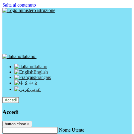
Salta al contenuto
Italiano
Italiano
English
Français
中文
عربى
Accedi
Accedi
button close
×
Nome Utente