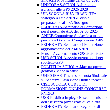
Sindacale Provinciale del 05-03-2026
UNICOBAS-SCUOLA-Partono le
iscrizioni alle GPS 2026-2028
UIL SCUOLA RUA-IRASE- TFA
sostegno XI ciclo2026-Corso di
preparazione al TFA Sostegno
FEDER ATA-Seminario di Formazione
per il personale ATA del 02-03-2026
ANIEF-Comunicato Sindacale a tutto il
personale Docente- Compilazione- GPS
FEDER ATA-Seminario di Formazione-
aggiornamento del 23-03-2026
Fensir- Aggiornamento GPS 2026-2028
USB SCUOLA-Avvio prenotazioni per
sportello GPS
POLITELIA SCUOLA-Maestra querela i
genitori e vince la causa
UNICOBAS-Trasmissione nota Sindacale
su Sentenza Cassazione Diritti Sindacali
CISL SCUOLA-CORSO DI
FORMAZIONE ONLINE CONCORSO
PNRR3
USB Pubblico Impiego-Nasce il ministero
dell'assistenza privatizzata di Valditara
FEDER ATA-Seminario Regionale di