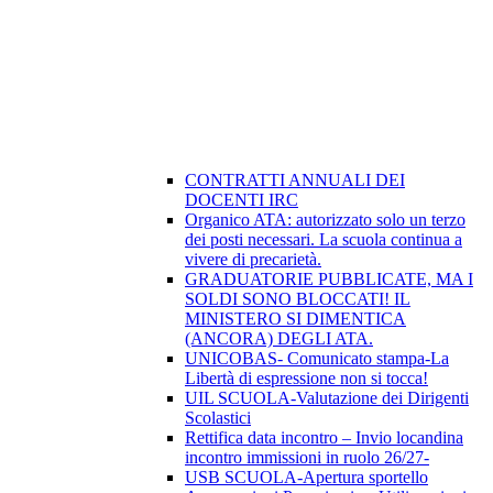
CONTRATTI ANNUALI DEI
DOCENTI IRC
Organico ATA: autorizzato solo un terzo
dei posti necessari. La scuola continua a
vivere di precarietà.
GRADUATORIE PUBBLICATE, MA I
SOLDI SONO BLOCCATI! IL
MINISTERO SI DIMENTICA
(ANCORA) DEGLI ATA.
UNICOBAS- Comunicato stampa-La
Libertà di espressione non si tocca!
UIL SCUOLA-Valutazione dei Dirigenti
Scolastici
Rettifica data incontro – Invio locandina
incontro immissioni in ruolo 26/27-
USB SCUOLA-Apertura sportello