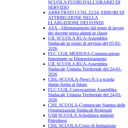
SCUOLA FUORI DALL'ORARIO DI
SERVIZIO
ARRETRATI CCNL 22/24- ERRORI DI
ATTRIBUZIONE NELLA
ELARGIZIONE DEI FONDI,
ASA - Allontanamento dal posto di lavoro
dei docenti senza alunni in classe
UIL SCUOLA RUA-Assemblea
Sindacale in orario di servizio del 05-02-
2026
FLC CGIL MODENA-Comunicazione
Importante su Dimensionamento
UIL SCUOLA RUA-Assemblea
Sindacale Unitaria Territoriale del 24-01-
2026
CISL-SCUOLA-News N.1-a scuola
diamo forma al futuro
FLC CGIL-Convocazione Assemblea
Sindacale Unitaria Territoriale del 24-01-
2026
CISL SCUOLA-Comunicato Stampa delle
Organizzazioni Sindacali Regionali
USB SCUOLA-Schedatura studenti
Palestinesi
CISL SCUOLA-Corso di formazione