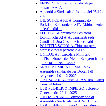
FENSIR-Informazioni Sindacali per il
personale ATA
Assemblea Sindacale di Istituto del 05-12-
2025
UIL SCUOLA RUA-Comunicato
Posizioni Economiche ATA-Abbinamento
aule-Candidati
FLC CGIL-Comunicato Posizioni
Economiche ATA-Abbinamenti sedi-
Candidati-Una Gestione inaccettabile
POLITEIA SCUOLA-Chiusura per i
prefestivi per il personale ATA
UNICOBAS: Circolare Ministero
dell'Istruzione e del Merito-Sciopero intera
giornata del 28-11-2025
SNADIR EMILIA ROMAGNA-
Assemblea sindacale per Docenti di
religione del 01-12-2025
CISL SCUOLA-Presenta "A scuola diamo
forma al futuro"
USB PUBBLICO IMPIEGO-Sciopero
Generale del 28-11-2025
GILDA UNAMS- Convocazione di
Assemblea Sindacale per il 29-11-2025
USB Pubblico Impiego-Convocazione di