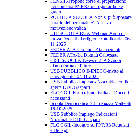
FENSIR-Propone corso di preparazione
per concorsi PNRR3 per ogni ordine e
grado
POLITEIA SCUOLA-Non si può spostare
l'orario del personale ATA senza
motivazione valida
UIL SCUOLA RUA-Webinar-Anno di
prova Docenti di religione cattolica-del 06-
11-2025
FEDER ATA-Concorsi Ata Triennali
FEDER ATA-La Dignità Calpestata
CISL SCUOLA-News n.2- A Scuola
diamo forma al futuro
USB PUBBLICO IMPIEGO-invito al
convegno del 04-11-2025
USB Pubblico Impiego- Assemblea on line
aperta DDL Gasparri
FLC CGIL Formazione rivolta ai Docenti
neoassunti
Scuola Democratica-Sit-in Piazza Matteotti
18-10-2025
USB Pubblico Impiego-Indicazioni
Nazionali e DDL Gasparri
FLC CGIL-Incontro su PNRR3 Requisiti
e Dettagli