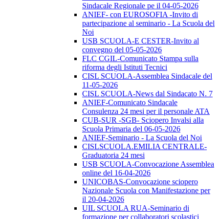
Sindacale Regionale pe il 04-05-2026
ANIEF- con EUROSOFIA -Invito di
partecipazione al seminario - La Scuola del
Noi
USB SCUOLA-E CESTER-Invito al
convegno del 05-05-2026
FLC CGIL-Comunicato Stampa sulla
riforma degli Istituti Tecnici
CISL SCUOLA-Assemblea Sindacale del
11-05-2026
CISL SCUOLA-News dal Sindacato N. 7
ANIEF-Comunicato Sindacale
Consulenza 24 mesi per il personale ATA
CUB-SUR -SGB- Sciopero Invalsi alla
Scuola Primaria del 06-05-2026
ANIEF-Seminario - La Scuola del Noi
CISLSCUOLA.EMILIA CENTRALE-
Graduatoria 24 mesi
USB SCUOLA-Convocazione Assemblea
online del 16-04-2026
UNICOBAS-Convocazione sciopero
Nazionale Scuola con Manifestazione per
il 20-04-2026
UIL SCUOLA RUA-Seminario di
formazione per collaboratori scolastici