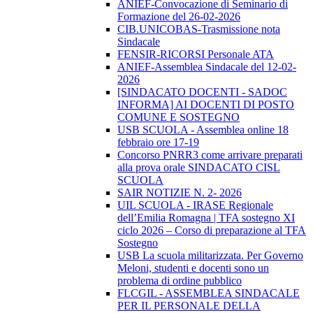
ANIEF-Convocazione di Seminario di
Formazione del 26-02-2026
CIB.UNICOBAS-Trasmissione nota
Sindacale
FENSIR-RICORSI Personale ATA
ANIEF-Assemblea Sindacale del 12-02-
2026
[SINDACATO DOCENTI - SADOC
INFORMA] AI DOCENTI DI POSTO
COMUNE E SOSTEGNO
USB SCUOLA - Assemblea online 18
febbraio ore 17-19
Concorso PNRR3 come arrivare preparati
alla prova orale SINDACATO CISL
SCUOLA
SAIR NOTIZIE N. 2- 2026
UIL SCUOLA - IRASE Regionale
dell’Emilia Romagna | TFA sostegno XI
ciclo 2026 – Corso di preparazione al TFA
Sostegno
USB La scuola militarizzata. Per Governo
Meloni, studenti e docenti sono un
problema di ordine pubblico
FLCGIL - ASSEMBLEA SINDACALE
PER IL PERSONALE DELLA