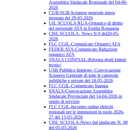
Assemblea Sindacale Regionale del 04-06-
2026
CUB-SGB-Sciopero generale intera
giornata del 29-05-2026
UIL SCUOLA RUA-Organico di diritto
del personale ATA in Emilia Romagna
CISL SCUOLA- News N.9 del20-05-
2026
FLC CGIL-Comunicato Organici ATA
FEDER ATA-Comunicato Riduzione
organico ATA
SNALS CONFSAL-Riforma degli Istituti
tecnici
USB Pubblico Impiego- Convocazione
Sciopero Generale di tutte le categorie
pubbliche e private del 18-05-2026
FLC CGIL-Comunicato Stampa
SNALS-Convocazione Assemblea
Sindacale Provinciale del 14-04-2026 in
orario di servizio
FLC CGIL-Incontro online elenchi
regionali per le immissioni in ruolo 2026-
27 del 13-05-2026
CISL SCUOLA-News dal sindacato N. 08
del 05-05-2026