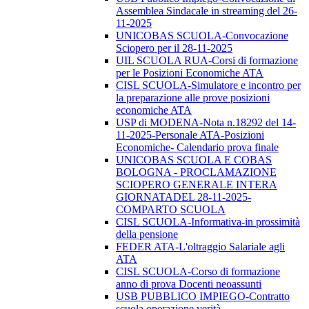
Assemblea Sindacale in streaming del 26-
11-2025
UNICOBAS SCUOLA-Convocazione
Sciopero per il 28-11-2025
UIL SCUOLA RUA-Corsi di formazione
per le Posizioni Economiche ATA
CISL SCUOLA-Simulatore e incontro per
la preparazione alle prove posizioni
economiche ATA
USP di MODENA-Nota n.18292 del 14-
11-2025-Personale ATA-Posizioni
Economiche- Calendario prova finale
UNICOBAS SCUOLA E COBAS
BOLOGNA - PROCLAMAZIONE
SCIOPERO GENERALE INTERA
GIORNATADEL 28-11-2025-
COMPARTO SCUOLA
CISL SCUOLA-Informativa-in prossimità
della pensione
FEDER ATA-L'oltraggio Salariale agli
ATA
CISL SCUOLA-Corso di formazione
anno di prova Docenti neoassunti
USB PUBBLICO IMPIEGO-Contratto
scuola operazione verità