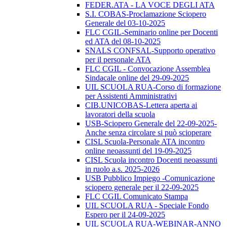
FEDER.ATA - LA VOCE DEGLI ATA
S.I. COBAS-Proclamazione Sciopero
Generale del 03-10-2025
FLC CGIL-Seminario online per Docenti
ed ATA del 08-10-2025
SNALS CONFSAL-Supporto operativo
per il personale ATA
FLC CGIL - Convocazione Assemblea
Sindacale online del 29-09-2025
UIL SCUOLA RUA-Corso di formazione
per Assistenti Amministrativi
CIB.UNICOBAS-Lettera aperta ai
lavoratori della scuola
USB-Sciopero Generale del 22-09-2025-
Anche senza circolare si può scioperare
CISL Scuola-Personale ATA incontro
online neoassunti del 19-09-2025
CISL Scuola incontro Docenti neoassunti
in ruolo a.s. 2025-2026
USB Pubblico Impiego -Comunicazione
sciopero generale per il 22-09-2025
FLC CGIL Comunicato Stampa
UIL SCUOLA RUA - Speciale Fondo
Espero per il 24-09-2025
UIL SCUOLA RUA-WEBINAR-ANNO