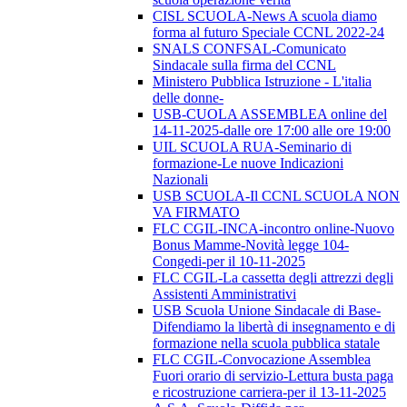
CISL SCUOLA-News A scuola diamo
forma al futuro Speciale CCNL 2022-24
SNALS CONFSAL-Comunicato
Sindacale sulla firma del CCNL
Ministero Pubblica Istruzione - L'italia
delle donne-
USB-CUOLA ASSEMBLEA online del
14-11-2025-dalle ore 17:00 alle ore 19:00
UIL SCUOLA RUA-Seminario di
formazione-Le nuove Indicazioni
Nazionali
USB SCUOLA-Il CCNL SCUOLA NON
VA FIRMATO
FLC CGIL-INCA-incontro online-Nuovo
Bonus Mamme-Novità legge 104-
Congedi-per il 10-11-2025
FLC CGIL-La cassetta degli attrezzi degli
Assistenti Amministrativi
USB Scuola Unione Sindacale di Base-
Difendiamo la libertà di insegnamento e di
formazione nella scuola pubblica statale
FLC CGIL-Convocazione Assemblea
Fuori orario di servizio-Lettura busta paga
e ricostruzione carriera-per il 13-11-2025