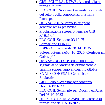
CISL SCUOLA- NEWS- A scuola diamo
forma al futuro
FLC CGIL - Sciopero Generale-la risposta
dei settori della conoscenza in Emilia
Romagna
USB SCUOLA-Verso lo sciopero
generale senza preavviso
Proclamazione sciopero generale CIB
3.10.2025
FLC CGIL Sciopero 03.10.25
Formazione FONDO
ESPERO_CislScuolaER 14-10-25
ScioperoGenerale03_10_2025_Confederazi
Cobas.pdf
USB Scuola - Dalle scuole un nuovo
segnale di solidarietà determinazione e
umanità scioperiamo ancora il 3 ottobre
SNALS CONFSAL-Comunicato
Sindacale
CISL Scuola-Webinar per concorso
Docenti PNRR3
FLC CGIL Seminario per Docenti ed ATA
Del 08-10-2025
UIL SCUOLA RUA-Webinar Percorso di
formazione del 03-10-2025