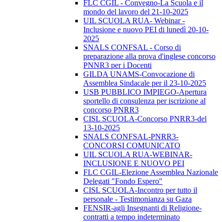
FLC CGIL - Convegno-La Scuola e il
mondo del lavoro del 21-10-2025
UIL SCUOLA RUA- Webinar -
Inclusione e nuovo PEI di lunedì 20-10-
2025
SNALS CONFSAL - Corso di
preparazione alla prova d'inglese concorso
PNNR3 per i Docenti
GILDA UNAMS-Convocazione di
Assemblea Sindacale per il 23-10-2025
USB PUBBLICO IMPIEGO-Apertura
sportello di consulenza per iscrizione al
concorso PNRR3
CISL SCUOLA-Concorso PNRR3-del
13-10-2025
SNALS CONFSAL-PNRR3-
CONCORSI COMUNICATO
UIL SCUOLA RUA-WEBINAR-
INCLUSIONE E NUOVO PEI
FLC CGIL-Elezione Assemblea Nazionale
Delegati "Fondo Espero"
CISL SCUOLA-Incontro per tutto il
personale - Testimonianza su Gaza
FENSIR-agli Insegnanti di Religione-
contratti a tempo indeterminato