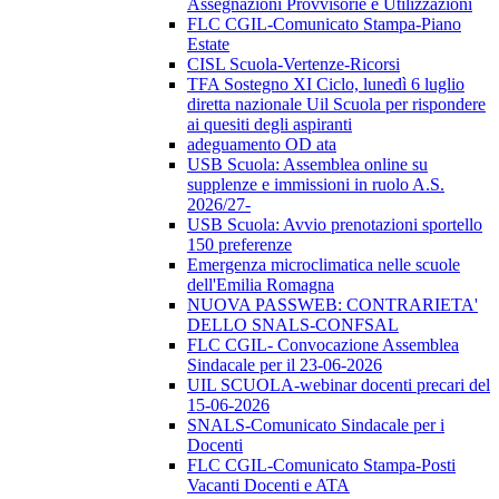
Assegnazioni Provvisorie e Utilizzazioni
FLC CGIL-Comunicato Stampa-Piano
Estate
CISL Scuola-Vertenze-Ricorsi
TFA Sostegno XI Ciclo, lunedì 6 luglio
diretta nazionale Uil Scuola per rispondere
ai quesiti degli aspiranti
adeguamento OD ata
USB Scuola: Assemblea online su
supplenze e immissioni in ruolo A.S.
2026/27-
USB Scuola: Avvio prenotazioni sportello
150 preferenze
Emergenza microclimatica nelle scuole
dell'Emilia Romagna
NUOVA PASSWEB: CONTRARIETA'
DELLO SNALS-CONFSAL
FLC CGIL- Convocazione Assemblea
Sindacale per il 23-06-2026
UIL SCUOLA-webinar docenti precari del
15-06-2026
SNALS-Comunicato Sindacale per i
Docenti
FLC CGIL-Comunicato Stampa-Posti
Vacanti Docenti e ATA