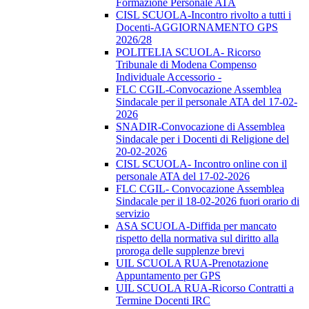
Formazione Personale ATA
CISL SCUOLA-Incontro rivolto a tutti i
Docenti-AGGIORNAMENTO GPS
2026/28
POLITELIA SCUOLA- Ricorso
Tribunale di Modena Compenso
Individuale Accessorio -
FLC CGIL-Convocazione Assemblea
Sindacale per il personale ATA del 17-02-
2026
SNADIR-Convocazione di Assemblea
Sindacale per i Docenti di Religione del
20-02-2026
CISL SCUOLA- Incontro online con il
personale ATA del 17-02-2026
FLC CGIL- Convocazione Assemblea
Sindacale per il 18-02-2026 fuori orario di
servizio
ASA SCUOLA-Diffida per mancato
rispetto della normativa sul diritto alla
proroga delle supplenze brevi
UIL SCUOLA RUA-Prenotazione
Appuntamento per GPS
UIL SCUOLA RUA-Ricorso Contratti a
Termine Docenti IRC