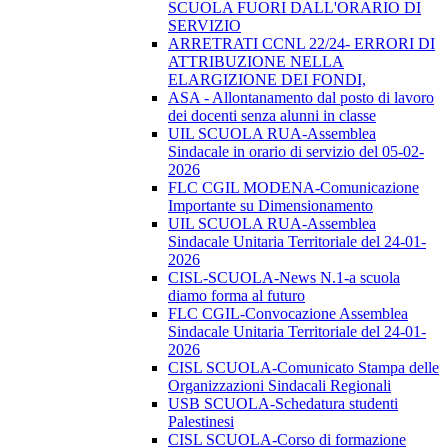
SCUOLA FUORI DALL'ORARIO DI
SERVIZIO
ARRETRATI CCNL 22/24- ERRORI DI
ATTRIBUZIONE NELLA
ELARGIZIONE DEI FONDI,
ASA - Allontanamento dal posto di lavoro
dei docenti senza alunni in classe
UIL SCUOLA RUA-Assemblea
Sindacale in orario di servizio del 05-02-
2026
FLC CGIL MODENA-Comunicazione
Importante su Dimensionamento
UIL SCUOLA RUA-Assemblea
Sindacale Unitaria Territoriale del 24-01-
2026
CISL-SCUOLA-News N.1-a scuola
diamo forma al futuro
FLC CGIL-Convocazione Assemblea
Sindacale Unitaria Territoriale del 24-01-
2026
CISL SCUOLA-Comunicato Stampa delle
Organizzazioni Sindacali Regionali
USB SCUOLA-Schedatura studenti
Palestinesi
CISL SCUOLA-Corso di formazione