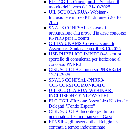
FLC CGIL - Convegno-La Scuola e il
mondo del lavoro del 21-10-2025
UIL SCUOLA RUA- Webinar -
Inclusione e nuovo PEI di lunedì 20-10-
2025
SNALS CONFSAL - Corso di
preparazione alla prova d'inglese concorso
PNNR3 per i Docenti
GILDA UNAMS-Convocazione di
Assemblea Sindacale per il 23-10-2025
USB PUBBLICO IMPIEGO-Apertura
sportello di consulenza per iscrizione al
concorso PNRR3
CISL SCUOLA-Concorso PNRR3-del
13-10-2025
SNALS CONFSAL-PNRR3-
CONCORSI COMUNICATO
UIL SCUOLA RUA-WEBINAR-
INCLUSIONE E NUOVO PEI
FLC CGIL-Elezione Assemblea Nazionale
Delegati "Fondo Espero"
CISL SCUOLA-Incontro per tutto il
personale - Testimonianza su Gaza
FENSIR-agli Insegnanti di Religione-
contratti a tempo indeterminato