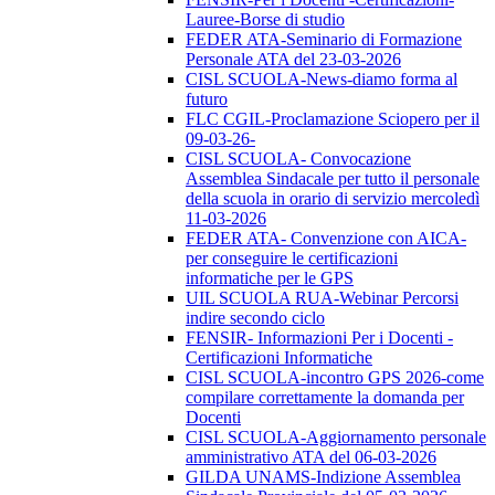
Lauree-Borse di studio
FEDER ATA-Seminario di Formazione
Personale ATA del 23-03-2026
CISL SCUOLA-News-diamo forma al
futuro
FLC CGIL-Proclamazione Sciopero per il
09-03-26-
CISL SCUOLA- Convocazione
Assemblea Sindacale per tutto il personale
della scuola in orario di servizio mercoledì
11-03-2026
FEDER ATA- Convenzione con AICA-
per conseguire le certificazioni
informatiche per le GPS
UIL SCUOLA RUA-Webinar Percorsi
indire secondo ciclo
FENSIR- Informazioni Per i Docenti -
Certificazioni Informatiche
CISL SCUOLA-incontro GPS 2026-come
compilare correttamente la domanda per
Docenti
CISL SCUOLA-Aggiornamento personale
amministrativo ATA del 06-03-2026
GILDA UNAMS-Indizione Assemblea