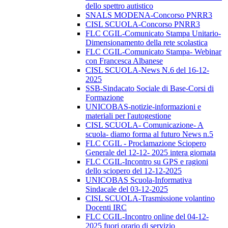
dello spettro autistico
SNALS MODENA-Concorso PNRR3
CISL SCUOLA-Concorso PNRR3
FLC CGIL-Comunicato Stampa Unitario-
Dimensionamento della rete scolastica
FLC CGIL-Comunicato Stampa- Webinar
con Francesca Albanese
CISL SCUOLA-News N.6 del 16-12-
2025
SSB-Sindacato Sociale di Base-Corsi di
Formazione
UNICOBAS-notizie-informazioni e
materiali per l'autogestione
CISL SCUOLA- Comunicazione- A
scuola- diamo forma al futuro News n.5
FLC CGIL - Proclamazione Sciopero
Generale del 12-12- 2025 intera giornata
FLC CGIL-Incontro su GPS e ragioni
dello sciopero del 12-12-2025
UNICOBAS Scuola-Informativa
Sindacale del 03-12-2025
CISL SCUOLA-Trasmissione volantino
Docenti IRC
FLC CGIL-Incontro online del 04-12-
2025 fuori orario di servizio