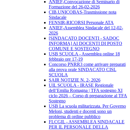
ANIEF-Convocazione di Seminario di
Formazione del 26-02-2026
CIB.UNICOBAS-Trasmissione nota
Sindacale
FENSIR-RICORSI Personale ATA
ANIEF-Assemblea Sindacale del 12-02-
2026
[SINDACATO DOCENTI - SADOC
INFORMA] AI DOCENTI DI POSTO
COMUNE E SOSTEGNO
USB SCUOLA - Assemblea online 18
febbraio ore 17-19
Concorso PNRR3 come arrivare preparati
alla prova orale SINDACATO CISL
SCUOLA
SAIR NOTIZIE N. 2- 2026
UIL SCUOLA - IRASE Regionale
dell’Emilia Romagna | TFA sostegno XI
ciclo 2026 – Corso di preparazione al TFA
Sostegno
USB La scuola militarizzata. Per Governo
Meloni, studenti e docenti sono un
problema di ordine pubblico
FLCGIL - ASSEMBLEA SINDACALE
PER IL PERSONALE DELLA