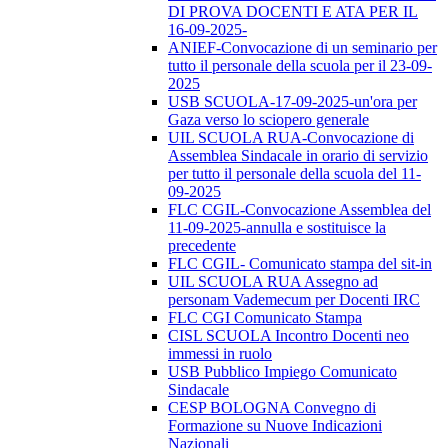
DI PROVA DOCENTI E ATA PER IL
16-09-2025-
ANIEF-Convocazione di un seminario per
tutto il personale della scuola per il 23-09-
2025
USB SCUOLA-17-09-2025-un'ora per
Gaza verso lo sciopero generale
UIL SCUOLA RUA-Convocazione di
Assemblea Sindacale in orario di servizio
per tutto il personale della scuola del 11-
09-2025
FLC CGIL-Convocazione Assemblea del
11-09-2025-annulla e sostituisce la
precedente
FLC CGIL- Comunicato stampa del sit-in
UIL SCUOLA RUA Assegno ad
personam Vademecum per Docenti IRC
FLC CGI Comunicato Stampa
CISL SCUOLA Incontro Docenti neo
immessi in ruolo
USB Pubblico Impiego Comunicato
Sindacale
CESP BOLOGNA Convegno di
Formazione su Nuove Indicazioni
Nazionali