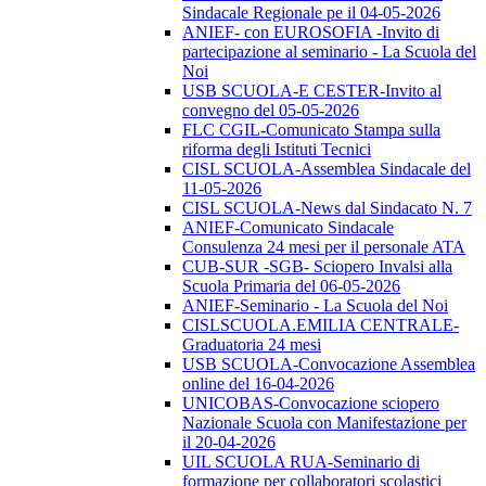
Sindacale Regionale pe il 04-05-2026
ANIEF- con EUROSOFIA -Invito di
partecipazione al seminario - La Scuola del
Noi
USB SCUOLA-E CESTER-Invito al
convegno del 05-05-2026
FLC CGIL-Comunicato Stampa sulla
riforma degli Istituti Tecnici
CISL SCUOLA-Assemblea Sindacale del
11-05-2026
CISL SCUOLA-News dal Sindacato N. 7
ANIEF-Comunicato Sindacale
Consulenza 24 mesi per il personale ATA
CUB-SUR -SGB- Sciopero Invalsi alla
Scuola Primaria del 06-05-2026
ANIEF-Seminario - La Scuola del Noi
CISLSCUOLA.EMILIA CENTRALE-
Graduatoria 24 mesi
USB SCUOLA-Convocazione Assemblea
online del 16-04-2026
UNICOBAS-Convocazione sciopero
Nazionale Scuola con Manifestazione per
il 20-04-2026
UIL SCUOLA RUA-Seminario di
formazione per collaboratori scolastici