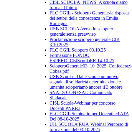
CISL SCUOLA- NEWS- A scuola diamo
forma al futuro
FLC CGIL - Sciopero Generale-la risposta
dei settori della conoscenza in Emilia
Romagna
USB SCUOLA-Verso lo sciopero
generale senza preavviso
Proclamazione sciopero generale CIB
3.10.2025
FLC CGIL Sciopero 03.10.25
Formazione FONDO
ESPERO_CislScuolaER 14-10-25
ScioperoGenerale03_10_2025_Confederazi
Cobas.pdf
USB Scuola - Dalle scuole un nuovo
segnale di solidarietà determinazione e
umanità scioperiamo ancora il 3 ottobre
SNALS CONFSAL-Comunicato
Sindacale
CISL Scuola-Webinar per concorso
Docenti PNRR3
FLC CGIL Seminario per Docenti ed ATA
Del 08-10-2025
UIL SCUOLA RUA-Webinar Percorso di
formazione del 03-10-2025