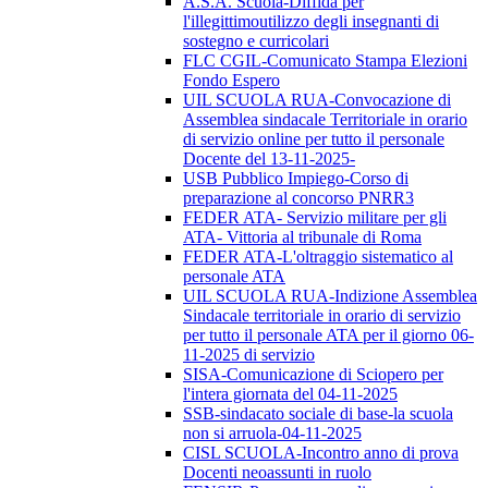
A.S.A. Scuola-Diffida per
l'illegittimoutilizzo degli insegnanti di
sostegno e curricolari
FLC CGIL-Comunicato Stampa Elezioni
Fondo Espero
UIL SCUOLA RUA-Convocazione di
Assemblea sindacale Territoriale in orario
di servizio online per tutto il personale
Docente del 13-11-2025-
USB Pubblico Impiego-Corso di
preparazione al concorso PNRR3
FEDER ATA- Servizio militare per gli
ATA- Vittoria al tribunale di Roma
FEDER ATA-L'oltraggio sistematico al
personale ATA
UIL SCUOLA RUA-Indizione Assemblea
Sindacale territoriale in orario di servizio
per tutto il personale ATA per il giorno 06-
11-2025 di servizio
SISA-Comunicazione di Sciopero per
l'intera giornata del 04-11-2025
SSB-sindacato sociale di base-la scuola
non si arruola-04-11-2025
CISL SCUOLA-Incontro anno di prova
Docenti neoassunti in ruolo