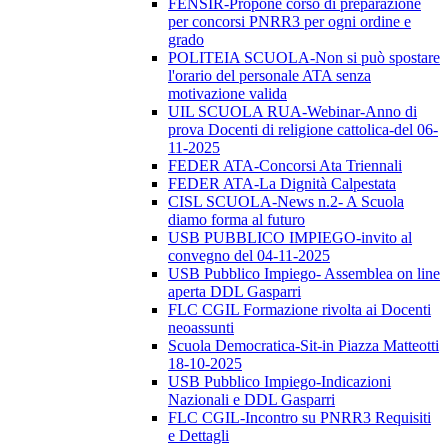
FENSIR-Propone corso di preparazione
per concorsi PNRR3 per ogni ordine e
grado
POLITEIA SCUOLA-Non si può spostare
l'orario del personale ATA senza
motivazione valida
UIL SCUOLA RUA-Webinar-Anno di
prova Docenti di religione cattolica-del 06-
11-2025
FEDER ATA-Concorsi Ata Triennali
FEDER ATA-La Dignità Calpestata
CISL SCUOLA-News n.2- A Scuola
diamo forma al futuro
USB PUBBLICO IMPIEGO-invito al
convegno del 04-11-2025
USB Pubblico Impiego- Assemblea on line
aperta DDL Gasparri
FLC CGIL Formazione rivolta ai Docenti
neoassunti
Scuola Democratica-Sit-in Piazza Matteotti
18-10-2025
USB Pubblico Impiego-Indicazioni
Nazionali e DDL Gasparri
FLC CGIL-Incontro su PNRR3 Requisiti
e Dettagli