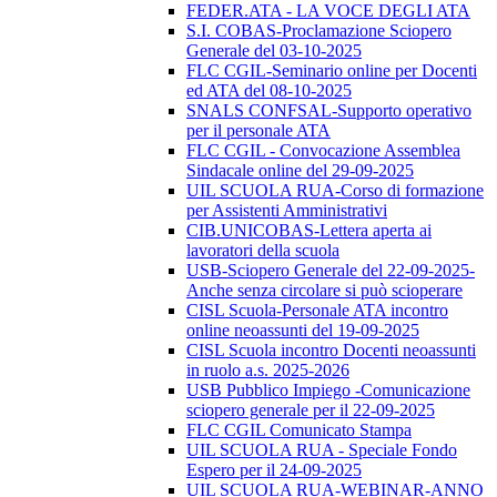
FEDER.ATA - LA VOCE DEGLI ATA
S.I. COBAS-Proclamazione Sciopero
Generale del 03-10-2025
FLC CGIL-Seminario online per Docenti
ed ATA del 08-10-2025
SNALS CONFSAL-Supporto operativo
per il personale ATA
FLC CGIL - Convocazione Assemblea
Sindacale online del 29-09-2025
UIL SCUOLA RUA-Corso di formazione
per Assistenti Amministrativi
CIB.UNICOBAS-Lettera aperta ai
lavoratori della scuola
USB-Sciopero Generale del 22-09-2025-
Anche senza circolare si può scioperare
CISL Scuola-Personale ATA incontro
online neoassunti del 19-09-2025
CISL Scuola incontro Docenti neoassunti
in ruolo a.s. 2025-2026
USB Pubblico Impiego -Comunicazione
sciopero generale per il 22-09-2025
FLC CGIL Comunicato Stampa
UIL SCUOLA RUA - Speciale Fondo
Espero per il 24-09-2025
UIL SCUOLA RUA-WEBINAR-ANNO