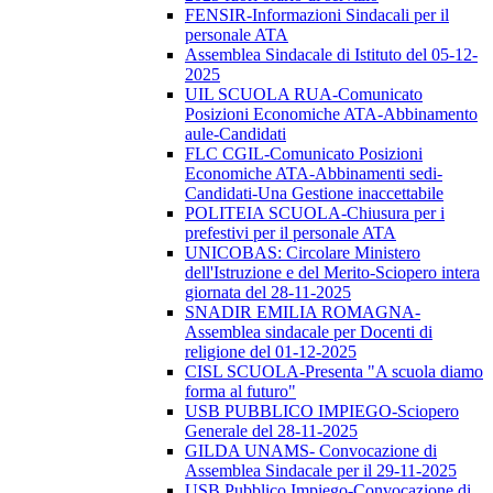
FENSIR-Informazioni Sindacali per il
personale ATA
Assemblea Sindacale di Istituto del 05-12-
2025
UIL SCUOLA RUA-Comunicato
Posizioni Economiche ATA-Abbinamento
aule-Candidati
FLC CGIL-Comunicato Posizioni
Economiche ATA-Abbinamenti sedi-
Candidati-Una Gestione inaccettabile
POLITEIA SCUOLA-Chiusura per i
prefestivi per il personale ATA
UNICOBAS: Circolare Ministero
dell'Istruzione e del Merito-Sciopero intera
giornata del 28-11-2025
SNADIR EMILIA ROMAGNA-
Assemblea sindacale per Docenti di
religione del 01-12-2025
CISL SCUOLA-Presenta "A scuola diamo
forma al futuro"
USB PUBBLICO IMPIEGO-Sciopero
Generale del 28-11-2025
GILDA UNAMS- Convocazione di
Assemblea Sindacale per il 29-11-2025
USB Pubblico Impiego-Convocazione di