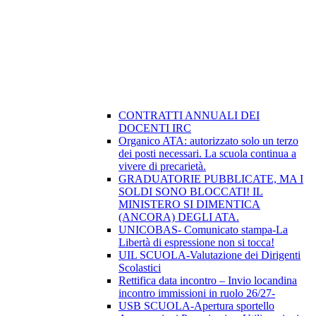
CONTRATTI ANNUALI DEI
DOCENTI IRC
Organico ATA: autorizzato solo un terzo
dei posti necessari. La scuola continua a
vivere di precarietà.
GRADUATORIE PUBBLICATE, MA I
SOLDI SONO BLOCCATI! IL
MINISTERO SI DIMENTICA
(ANCORA) DEGLI ATA.
UNICOBAS- Comunicato stampa-La
Libertà di espressione non si tocca!
UIL SCUOLA-Valutazione dei Dirigenti
Scolastici
Rettifica data incontro – Invio locandina
incontro immissioni in ruolo 26/27-
USB SCUOLA-Apertura sportello