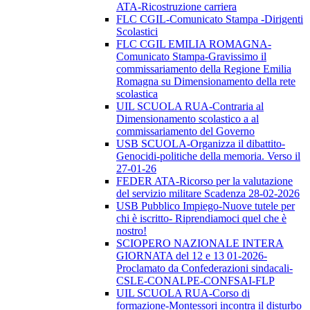
ATA-Ricostruzione carriera
FLC CGIL-Comunicato Stampa -Dirigenti
Scolastici
FLC CGIL EMILIA ROMAGNA-
Comunicato Stampa-Gravissimo il
commissariamento della Regione Emilia
Romagna su Dimensionamento della rete
scolastica
UIL SCUOLA RUA-Contraria al
Dimensionamento scolastico a al
commissariamento del Governo
USB SCUOLA-Organizza il dibattito-
Genocidi-politiche della memoria. Verso il
27-01-26
FEDER ATA-Ricorso per la valutazione
del servizio militare Scadenza 28-02-2026
USB Pubblico Impiego-Nuove tutele per
chi è iscritto- Riprendiamoci quel che è
nostro!
SCIOPERO NAZIONALE INTERA
GIORNATA del 12 e 13 01-2026-
Proclamato da Confederazioni sindacali-
CSLE-CONALPE-CONFSAI-FLP
UIL SCUOLA RUA-Corso di
formazione-Montessori incontra il disturbo