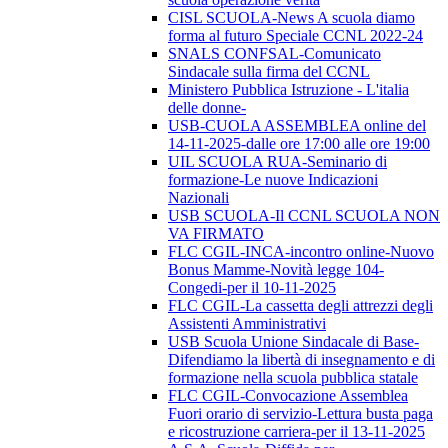
CISL SCUOLA-News A scuola diamo
forma al futuro Speciale CCNL 2022-24
SNALS CONFSAL-Comunicato
Sindacale sulla firma del CCNL
Ministero Pubblica Istruzione - L'italia
delle donne-
USB-CUOLA ASSEMBLEA online del
14-11-2025-dalle ore 17:00 alle ore 19:00
UIL SCUOLA RUA-Seminario di
formazione-Le nuove Indicazioni
Nazionali
USB SCUOLA-Il CCNL SCUOLA NON
VA FIRMATO
FLC CGIL-INCA-incontro online-Nuovo
Bonus Mamme-Novità legge 104-
Congedi-per il 10-11-2025
FLC CGIL-La cassetta degli attrezzi degli
Assistenti Amministrativi
USB Scuola Unione Sindacale di Base-
Difendiamo la libertà di insegnamento e di
formazione nella scuola pubblica statale
FLC CGIL-Convocazione Assemblea
Fuori orario di servizio-Lettura busta paga
e ricostruzione carriera-per il 13-11-2025