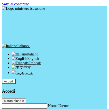
Salta al contenuto
Italiano
Italiano
English
Français
中文
عربى
Accedi
Accedi
button close
×
Nome Utente