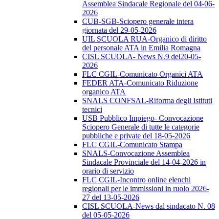
Assemblea Sindacale Regionale del 04-06-
2026
CUB-SGB-Sciopero generale intera
giornata del 29-05-2026
UIL SCUOLA RUA-Organico di diritto
del personale ATA in Emilia Romagna
CISL SCUOLA- News N.9 del20-05-
2026
FLC CGIL-Comunicato Organici ATA
FEDER ATA-Comunicato Riduzione
organico ATA
SNALS CONFSAL-Riforma degli Istituti
tecnici
USB Pubblico Impiego- Convocazione
Sciopero Generale di tutte le categorie
pubbliche e private del 18-05-2026
FLC CGIL-Comunicato Stampa
SNALS-Convocazione Assemblea
Sindacale Provinciale del 14-04-2026 in
orario di servizio
FLC CGIL-Incontro online elenchi
regionali per le immissioni in ruolo 2026-
27 del 13-05-2026
CISL SCUOLA-News dal sindacato N. 08
del 05-05-2026