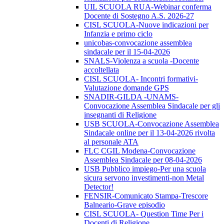
UIL SCUOLA RUA-Webinar conferma
Docente di Sostegno A.S. 2026-27
CISL SCUOLA-Nuove indicazioni per
Infanzia e primo ciclo
unicobas-convocazione assemblea
sindacale per il 15-04-2026
SNALS-Violenza a scuola -Docente
accoltellata
CISL SCUOLA- Incontri formativi-
Valutazione domande GPS
SNADIR-GILDA -UNAMS-
Convocazione Assemblea Sindacale per gli
insegnanti di Religione
USB SCUOLA-Convocazione Assemblea
Sindacale online per il 13-04-2026 rivolta
al personale ATA
FLC CGIL Modena-Convocazione
Assemblea Sindacale per 08-04-2026
USB Pubblico impiego-Per una scuola
sicura servono investimenti-non Metal
Detector!
FENSIR-Comunicato Stampa-Trescore
Balneario-Grave episodio
CISL SCUOLA- Question Time Per i
Docenti di Religione