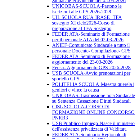
Sindacale Provinciale del 05-03-2026
UNICOBAS-SCUOLA-Partono le
iscrizioni alle GPS 2026-2028
UIL SCUOLA RUA-IRASE- TFA
sostegno XI ciclo2026-Corso di
preparazione al TFA Sostegno
FEDER ATA-Seminario di Formazione
per il personale ATA del 02-03-2026
ANIEF-Comunicato Sindacale a tutto il
personale Docente- Compilazione- GPS
FEDER ATA-Seminario di Formazione-
aggiornamento del 23-03-2026
Fensir- Aggiornamento GPS 2026-2028
USB SCUOLA-Avvio prenotazioni per
sportello GPS
POLITELIA SCUOLA-Maestra querela i
genitori e vince la causa
UNICOBAS-Trasmissione nota Sindacale
su Sentenza Cassazione Diritti Sindacali
CISL SCUOLA-CORSO DI
FORMAZIONE ONLINE CONCORSO
PNRR3
USB Pubblico Impiego-Nasce il ministero
dell'assistenza privatizzata di Valditara
FEDER ATA-Seminario Regionale di