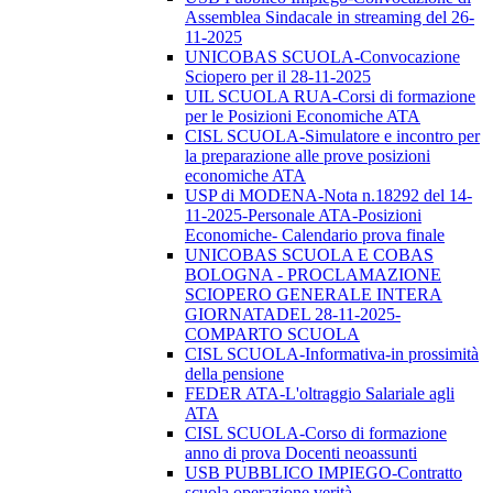
Assemblea Sindacale in streaming del 26-
11-2025
UNICOBAS SCUOLA-Convocazione
Sciopero per il 28-11-2025
UIL SCUOLA RUA-Corsi di formazione
per le Posizioni Economiche ATA
CISL SCUOLA-Simulatore e incontro per
la preparazione alle prove posizioni
economiche ATA
USP di MODENA-Nota n.18292 del 14-
11-2025-Personale ATA-Posizioni
Economiche- Calendario prova finale
UNICOBAS SCUOLA E COBAS
BOLOGNA - PROCLAMAZIONE
SCIOPERO GENERALE INTERA
GIORNATADEL 28-11-2025-
COMPARTO SCUOLA
CISL SCUOLA-Informativa-in prossimità
della pensione
FEDER ATA-L'oltraggio Salariale agli
ATA
CISL SCUOLA-Corso di formazione
anno di prova Docenti neoassunti
USB PUBBLICO IMPIEGO-Contratto
scuola operazione verità