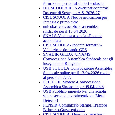
formazione per collaboratori scolastici
UIL SCUOLA RUA-Webinar conferma
Docente di Sostegno A.S. 2026-27
CISL SCUOLA-Nuove indicazioni per
Infanzia e primo ciclo
unicobas-convocazione assemblea
sindacale per il 15-04-2026
SNALS-Violenza a scuola -Docente
accoltellata
CISL SCUOLA- Incontri formativi-
Valutazione domande GPS
SNADIR-GILDA -UNAMS-
Convocazione Assemblea Sindacale per gli
insegnanti di Religione
USB SCUOLA-Convocazione Assemblea
Sindacale online per il 13-04-2026 rivolta
al personale ATA
FLC CGIL Modena-Convocazione
Assemblea Sindacale per 08-04-2026
USB Pubblico impiego-Per una scuola
sicura servono investimenti-non Metal
Detector!
FENSIR-Comunicato Stampa-Trescore
Balneario-Grave episodio
CISL SCUOLA- Question Time Per i