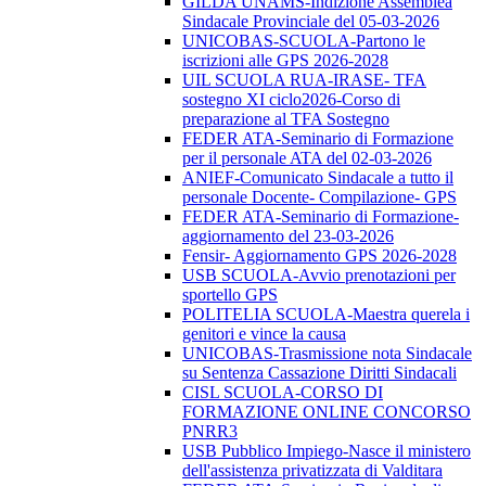
GILDA UNAMS-Indizione Assemblea
Sindacale Provinciale del 05-03-2026
UNICOBAS-SCUOLA-Partono le
iscrizioni alle GPS 2026-2028
UIL SCUOLA RUA-IRASE- TFA
sostegno XI ciclo2026-Corso di
preparazione al TFA Sostegno
FEDER ATA-Seminario di Formazione
per il personale ATA del 02-03-2026
ANIEF-Comunicato Sindacale a tutto il
personale Docente- Compilazione- GPS
FEDER ATA-Seminario di Formazione-
aggiornamento del 23-03-2026
Fensir- Aggiornamento GPS 2026-2028
USB SCUOLA-Avvio prenotazioni per
sportello GPS
POLITELIA SCUOLA-Maestra querela i
genitori e vince la causa
UNICOBAS-Trasmissione nota Sindacale
su Sentenza Cassazione Diritti Sindacali
CISL SCUOLA-CORSO DI
FORMAZIONE ONLINE CONCORSO
PNRR3
USB Pubblico Impiego-Nasce il ministero
dell'assistenza privatizzata di Valditara