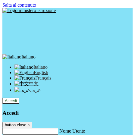
Salta al contenuto
Italiano
Italiano
English
Français
中文
عربى
Accedi
Accedi
button close
×
Nome Utente