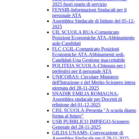
2025 fuori orario di servizio
FENSIR-Informazioni Sindacali per il
personale ATA
Assemblea Sindacale di Istituto del 05-12-
2025
UIL SCUOLA RUA-Comunicato
Posizioni Economiche ATA-Abbinamento
aule-Candidati
FLC CGIL-Comunicato Posizioni
Economiche ATA-Abbinamenti sedi-
Candidati-Una Gestione inaccettabile
POLITEIA SCUOLA-Chiusura per i
prefestivi per il personale ATA
UNICOBAS: Circolare Ministero
dell'Istruzione e del Merito-Sciopero intera
giornata del 28-11-2025
SNADIR EMILIA ROMAGNA-
Assemblea sindacale per Docenti di
religione del 01-12-2025
CISL SCUOLA-Presenta "A scuola diamo
forma al futuro"
USB PUBBLICO IMPIEGO-Sciopero
Generale del 28-11-2025
GILDA UNAMS- Convocazione di
Assemblea Sindacale per il 29-11-2025