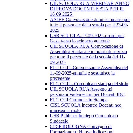
UIL SCUOLA RUA-WEBINAR-ANNO
DI PROVA DOCENTI E ATA PER IL
16-09-2025-
ANIEF-Convocazione di un seminario per
tutto il personale della scuola per il 23-09-
2025
USB SCUOLA-17-09-2025-un'ora per
Gaza verso lo sciopero generale
UIL SCUOLA RUA-Convocazione di
Assemblea Sindacale in orario di servizio
per tutto il personale della scuola del 11-
09-2025
FLC CGIL-Convocazione Assemblea del
11-09-2025-annulla e sostituisce la
precedente
FLC CGIL- Comunicato stampa del sit-in
UIL SCUOLA RUA Assegno ad
personam Vademecum per Docenti IRC
FLC CGI Comunicato Stampa
CISL SCUOLA Incontro Docenti neo
immessi in ruolo
USB Pubblico Impiego Comunicato
Sindacale
CESP BOLOGNA Convegno di
Formazione su Nuove Indicazioni