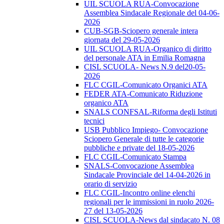
UIL SCUOLA RUA-Convocazione
Assemblea Sindacale Regionale del 04-06-
2026
CUB-SGB-Sciopero generale intera
giornata del 29-05-2026
UIL SCUOLA RUA-Organico di diritto
del personale ATA in Emilia Romagna
CISL SCUOLA- News N.9 del20-05-
2026
FLC CGIL-Comunicato Organici ATA
FEDER ATA-Comunicato Riduzione
organico ATA
SNALS CONFSAL-Riforma degli Istituti
tecnici
USB Pubblico Impiego- Convocazione
Sciopero Generale di tutte le categorie
pubbliche e private del 18-05-2026
FLC CGIL-Comunicato Stampa
SNALS-Convocazione Assemblea
Sindacale Provinciale del 14-04-2026 in
orario di servizio
FLC CGIL-Incontro online elenchi
regionali per le immissioni in ruolo 2026-
27 del 13-05-2026
CISL SCUOLA-News dal sindacato N. 08