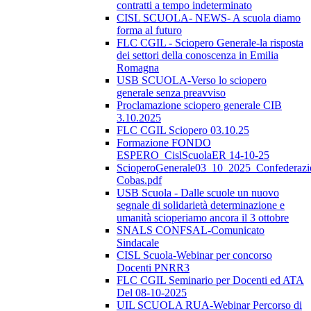
contratti a tempo indeterminato
CISL SCUOLA- NEWS- A scuola diamo
forma al futuro
FLC CGIL - Sciopero Generale-la risposta
dei settori della conoscenza in Emilia
Romagna
USB SCUOLA-Verso lo sciopero
generale senza preavviso
Proclamazione sciopero generale CIB
3.10.2025
FLC CGIL Sciopero 03.10.25
Formazione FONDO
ESPERO_CislScuolaER 14-10-25
ScioperoGenerale03_10_2025_Confederazi
Cobas.pdf
USB Scuola - Dalle scuole un nuovo
segnale di solidarietà determinazione e
umanità scioperiamo ancora il 3 ottobre
SNALS CONFSAL-Comunicato
Sindacale
CISL Scuola-Webinar per concorso
Docenti PNRR3
FLC CGIL Seminario per Docenti ed ATA
Del 08-10-2025
UIL SCUOLA RUA-Webinar Percorso di