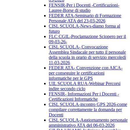
FENSIR-Per i Docenti -Certificazioni-
Lauree-Borse di studio
FEDER ATA-Seminario di Formazione
Personale ATA del 23-03-2026
CISL SCUOLA-News-diamo forma al
futuro
FLC CGIL-Proclamazione Sciopero per il
09-03-26-
CISL SCUOLA- Convocazione
Assemblea Sindacale per tutto il personale
della scuola in orario di servizio mercoledì
11-03-2026
FEDER ATA- Convenzione con AICA-
per conseguire le certificazioni
informatiche per le GPS
UIL SCUOLA RUA-Webinar Percorsi
indire secondo ciclo
FENSIR- Informazioni Per i Docenti -
Certificazioni Informatiche
CISL SCUOLA-incontro GPS 2026-come
compilare correttamente la domanda per
Docenti
CISL SCUOLA-Aggiornamento personale
amministrativo ATA del 06-03-2026