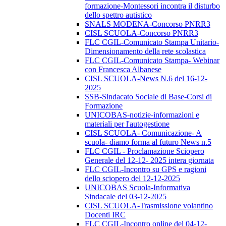
formazione-Montessori incontra il disturbo
dello spettro autistico
SNALS MODENA-Concorso PNRR3
CISL SCUOLA-Concorso PNRR3
FLC CGIL-Comunicato Stampa Unitario-
Dimensionamento della rete scolastica
FLC CGIL-Comunicato Stampa- Webinar
con Francesca Albanese
CISL SCUOLA-News N.6 del 16-12-
2025
SSB-Sindacato Sociale di Base-Corsi di
Formazione
UNICOBAS-notizie-informazioni e
materiali per l'autogestione
CISL SCUOLA- Comunicazione- A
scuola- diamo forma al futuro News n.5
FLC CGIL - Proclamazione Sciopero
Generale del 12-12- 2025 intera giornata
FLC CGIL-Incontro su GPS e ragioni
dello sciopero del 12-12-2025
UNICOBAS Scuola-Informativa
Sindacale del 03-12-2025
CISL SCUOLA-Trasmissione volantino
Docenti IRC
FLC CGIL-Incontro online del 04-12-