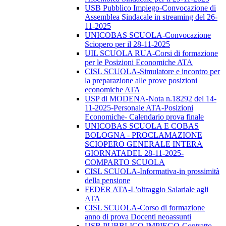
USB Pubblico Impiego-Convocazione di
Assemblea Sindacale in streaming del 26-
11-2025
UNICOBAS SCUOLA-Convocazione
Sciopero per il 28-11-2025
UIL SCUOLA RUA-Corsi di formazione
per le Posizioni Economiche ATA
CISL SCUOLA-Simulatore e incontro per
la preparazione alle prove posizioni
economiche ATA
USP di MODENA-Nota n.18292 del 14-
11-2025-Personale ATA-Posizioni
Economiche- Calendario prova finale
UNICOBAS SCUOLA E COBAS
BOLOGNA - PROCLAMAZIONE
SCIOPERO GENERALE INTERA
GIORNATADEL 28-11-2025-
COMPARTO SCUOLA
CISL SCUOLA-Informativa-in prossimità
della pensione
FEDER ATA-L'oltraggio Salariale agli
ATA
CISL SCUOLA-Corso di formazione
anno di prova Docenti neoassunti
USB PUBBLICO IMPIEGO-Contratto