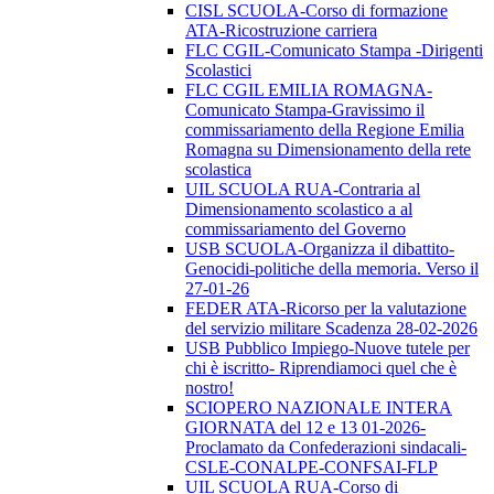
CISL SCUOLA-Corso di formazione
ATA-Ricostruzione carriera
FLC CGIL-Comunicato Stampa -Dirigenti
Scolastici
FLC CGIL EMILIA ROMAGNA-
Comunicato Stampa-Gravissimo il
commissariamento della Regione Emilia
Romagna su Dimensionamento della rete
scolastica
UIL SCUOLA RUA-Contraria al
Dimensionamento scolastico a al
commissariamento del Governo
USB SCUOLA-Organizza il dibattito-
Genocidi-politiche della memoria. Verso il
27-01-26
FEDER ATA-Ricorso per la valutazione
del servizio militare Scadenza 28-02-2026
USB Pubblico Impiego-Nuove tutele per
chi è iscritto- Riprendiamoci quel che è
nostro!
SCIOPERO NAZIONALE INTERA
GIORNATA del 12 e 13 01-2026-
Proclamato da Confederazioni sindacali-
CSLE-CONALPE-CONFSAI-FLP
UIL SCUOLA RUA-Corso di