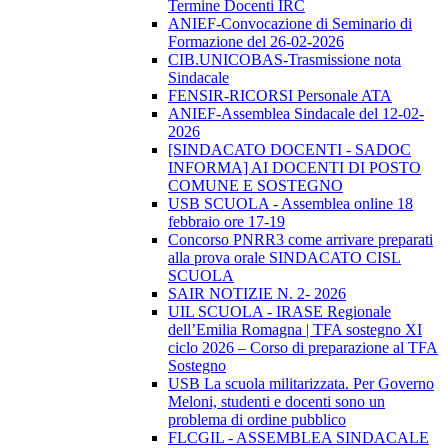
Termine Docenti IRC
ANIEF-Convocazione di Seminario di
Formazione del 26-02-2026
CIB.UNICOBAS-Trasmissione nota
Sindacale
FENSIR-RICORSI Personale ATA
ANIEF-Assemblea Sindacale del 12-02-
2026
[SINDACATO DOCENTI - SADOC
INFORMA] AI DOCENTI DI POSTO
COMUNE E SOSTEGNO
USB SCUOLA - Assemblea online 18
febbraio ore 17-19
Concorso PNRR3 come arrivare preparati
alla prova orale SINDACATO CISL
SCUOLA
SAIR NOTIZIE N. 2- 2026
UIL SCUOLA - IRASE Regionale
dell’Emilia Romagna | TFA sostegno XI
ciclo 2026 – Corso di preparazione al TFA
Sostegno
USB La scuola militarizzata. Per Governo
Meloni, studenti e docenti sono un
problema di ordine pubblico
FLCGIL - ASSEMBLEA SINDACALE