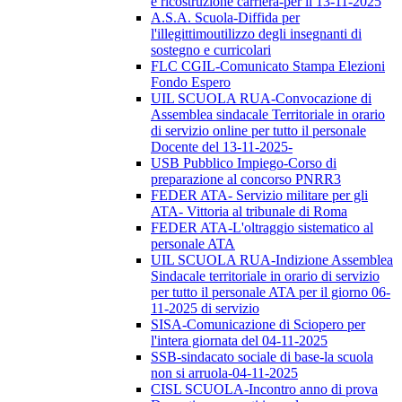
e ricostruzione carriera-per il 13-11-2025
A.S.A. Scuola-Diffida per
l'illegittimoutilizzo degli insegnanti di
sostegno e curricolari
FLC CGIL-Comunicato Stampa Elezioni
Fondo Espero
UIL SCUOLA RUA-Convocazione di
Assemblea sindacale Territoriale in orario
di servizio online per tutto il personale
Docente del 13-11-2025-
USB Pubblico Impiego-Corso di
preparazione al concorso PNRR3
FEDER ATA- Servizio militare per gli
ATA- Vittoria al tribunale di Roma
FEDER ATA-L'oltraggio sistematico al
personale ATA
UIL SCUOLA RUA-Indizione Assemblea
Sindacale territoriale in orario di servizio
per tutto il personale ATA per il giorno 06-
11-2025 di servizio
SISA-Comunicazione di Sciopero per
l'intera giornata del 04-11-2025
SSB-sindacato sociale di base-la scuola
non si arruola-04-11-2025
CISL SCUOLA-Incontro anno di prova