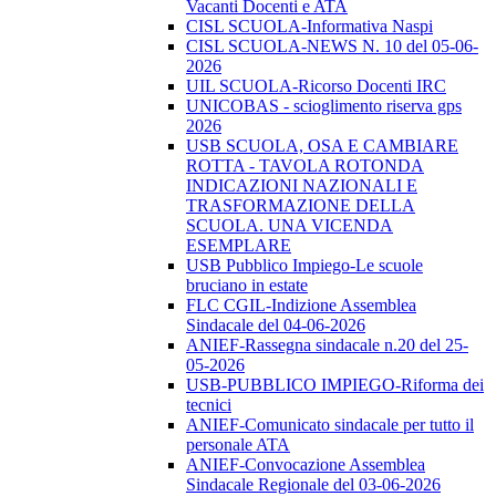
Vacanti Docenti e ATA
CISL SCUOLA-Informativa Naspi
CISL SCUOLA-NEWS N. 10 del 05-06-
2026
UIL SCUOLA-Ricorso Docenti IRC
UNICOBAS - scioglimento riserva gps
2026
USB SCUOLA, OSA E CAMBIARE
ROTTA - TAVOLA ROTONDA
INDICAZIONI NAZIONALI E
TRASFORMAZIONE DELLA
SCUOLA. UNA VICENDA
ESEMPLARE
USB Pubblico Impiego-Le scuole
bruciano in estate
FLC CGIL-Indizione Assemblea
Sindacale del 04-06-2026
ANIEF-Rassegna sindacale n.20 del 25-
05-2026
USB-PUBBLICO IMPIEGO-Riforma dei
tecnici
ANIEF-Comunicato sindacale per tutto il
personale ATA
ANIEF-Convocazione Assemblea
Sindacale Regionale del 03-06-2026