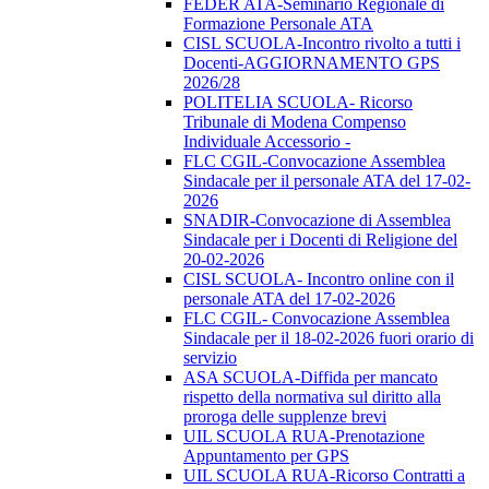
FEDER ATA-Seminario Regionale di
Formazione Personale ATA
CISL SCUOLA-Incontro rivolto a tutti i
Docenti-AGGIORNAMENTO GPS
2026/28
POLITELIA SCUOLA- Ricorso
Tribunale di Modena Compenso
Individuale Accessorio -
FLC CGIL-Convocazione Assemblea
Sindacale per il personale ATA del 17-02-
2026
SNADIR-Convocazione di Assemblea
Sindacale per i Docenti di Religione del
20-02-2026
CISL SCUOLA- Incontro online con il
personale ATA del 17-02-2026
FLC CGIL- Convocazione Assemblea
Sindacale per il 18-02-2026 fuori orario di
servizio
ASA SCUOLA-Diffida per mancato
rispetto della normativa sul diritto alla
proroga delle supplenze brevi
UIL SCUOLA RUA-Prenotazione
Appuntamento per GPS
UIL SCUOLA RUA-Ricorso Contratti a