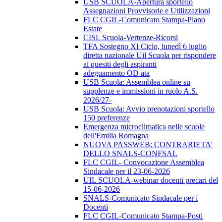
USB SCUOLA-Apertura sportello
Assegnazioni Provvisorie e Utilizzazioni
FLC CGIL-Comunicato Stampa-Piano
Estate
CISL Scuola-Vertenze-Ricorsi
TFA Sostegno XI Ciclo, lunedì 6 luglio
diretta nazionale Uil Scuola per rispondere
ai quesiti degli aspiranti
adeguamento OD ata
USB Scuola: Assemblea online su
supplenze e immissioni in ruolo A.S.
2026/27-
USB Scuola: Avvio prenotazioni sportello
150 preferenze
Emergenza microclimatica nelle scuole
dell'Emilia Romagna
NUOVA PASSWEB: CONTRARIETA'
DELLO SNALS-CONFSAL
FLC CGIL- Convocazione Assemblea
Sindacale per il 23-06-2026
UIL SCUOLA-webinar docenti precari del
15-06-2026
SNALS-Comunicato Sindacale per i
Docenti
FLC CGIL-Comunicato Stampa-Posti