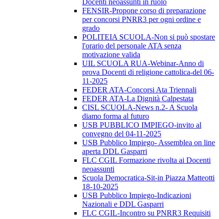
Docenti neoassunti in ruolo
FENSIR-Propone corso di preparazione
per concorsi PNRR3 per ogni ordine e
grado
POLITEIA SCUOLA-Non si può spostare
l'orario del personale ATA senza
motivazione valida
UIL SCUOLA RUA-Webinar-Anno di
prova Docenti di religione cattolica-del 06-
11-2025
FEDER ATA-Concorsi Ata Triennali
FEDER ATA-La Dignità Calpestata
CISL SCUOLA-News n.2- A Scuola
diamo forma al futuro
USB PUBBLICO IMPIEGO-invito al
convegno del 04-11-2025
USB Pubblico Impiego- Assemblea on line
aperta DDL Gasparri
FLC CGIL Formazione rivolta ai Docenti
neoassunti
Scuola Democratica-Sit-in Piazza Matteotti
18-10-2025
USB Pubblico Impiego-Indicazioni
Nazionali e DDL Gasparri
FLC CGIL-Incontro su PNRR3 Requisiti