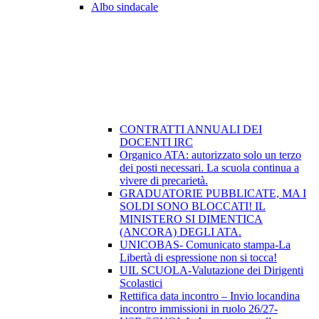
Albo sindacale
CONTRATTI ANNUALI DEI
DOCENTI IRC
Organico ATA: autorizzato solo un terzo
dei posti necessari. La scuola continua a
vivere di precarietà.
GRADUATORIE PUBBLICATE, MA I
SOLDI SONO BLOCCATI! IL
MINISTERO SI DIMENTICA
(ANCORA) DEGLI ATA.
UNICOBAS- Comunicato stampa-La
Libertà di espressione non si tocca!
UIL SCUOLA-Valutazione dei Dirigenti
Scolastici
Rettifica data incontro – Invio locandina
incontro immissioni in ruolo 26/27-