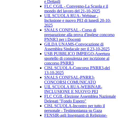
e Dettagli
FLC CGIL - Convegno-La Scuola e il
mondo del lavoro del 21-10-2025
UIL SCUOLA RUA- Webinar -
Inclusione e nuovo PEI di lunedì 20-10-
2025
SNALS CONFSAL - Corso di
preparazione alla prova d'inglese concorso
PNNR3 per i Docenti
GILDA UNAMS-Convocazione di
Assemblea Sindacale per il 23-10-2025
USB PUBBLICO IMPIEGO-Apertura
sportello di consulenza per iscrizione al
concorso PNRR3
CISL SCUOLA-Concorso PNRR3-del
13-10-2025
SNALS CONFSAL-PNRR3-
CONCORSI COMUNICATO
UIL SCUOLA RUA-WEBINAR-
INCLUSIONE E NUOVO PEI
FLC CGIL-Elezione Assemblea Nazionale
Delegati "Fondo Espero"
CISL SCUOLA-Incontro per tutto il
personale - Testimonianza su Gaza
FENSIR-agli Insegnanti di Religione-