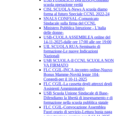
scuola operazione verità
CISL SCUOLA-News A scuola diamo
forma al futuro Speciale CCNL 2022-24
SNALS CONFSAL-Comunicato
Sindacale sulla firma del CCNL
Ministero Pubblica Istruzione - L'italia
delle donne-
USB-CUOLA ASSEMBLEA online del
14-11-2025-dalle ore 17:00 alle ore 19:00
UIL SCUOLA RUA-Seminario di
formazione-Le nuove Indicazioni
Nazionali
USB SCUOLA-Il CCNL SCUOLA NON
VA FIRMATO
FLC CGIL-INCA-incontro online-Nuovo
Bonus Mamme-Novità legge 104-
Congedi-per il 10-11-2025
FLC CGIL-La cassetta degli attrezzi degli
Assistenti Amministrativi
USB Scuola Unione Sindacale di Base-
Difendiamo la libertà di insegnamento e di
formazione nella scuola pubblica statale
FLC CGIL-Convocazione Assemblea
Fuori orario di servizio-Lettura busta paga