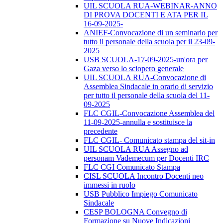
UIL SCUOLA RUA-WEBINAR-ANNO
DI PROVA DOCENTI E ATA PER IL
16-09-2025-
ANIEF-Convocazione di un seminario per
tutto il personale della scuola per il 23-09-
2025
USB SCUOLA-17-09-2025-un'ora per
Gaza verso lo sciopero generale
UIL SCUOLA RUA-Convocazione di
Assemblea Sindacale in orario di servizio
per tutto il personale della scuola del 11-
09-2025
FLC CGIL-Convocazione Assemblea del
11-09-2025-annulla e sostituisce la
precedente
FLC CGIL- Comunicato stampa del sit-in
UIL SCUOLA RUA Assegno ad
personam Vademecum per Docenti IRC
FLC CGI Comunicato Stampa
CISL SCUOLA Incontro Docenti neo
immessi in ruolo
USB Pubblico Impiego Comunicato
Sindacale
CESP BOLOGNA Convegno di
Formazione su Nuove Indicazioni