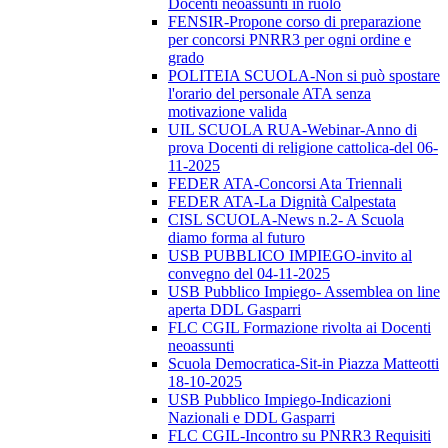
Docenti neoassunti in ruolo
FENSIR-Propone corso di preparazione
per concorsi PNRR3 per ogni ordine e
grado
POLITEIA SCUOLA-Non si può spostare
l'orario del personale ATA senza
motivazione valida
UIL SCUOLA RUA-Webinar-Anno di
prova Docenti di religione cattolica-del 06-
11-2025
FEDER ATA-Concorsi Ata Triennali
FEDER ATA-La Dignità Calpestata
CISL SCUOLA-News n.2- A Scuola
diamo forma al futuro
USB PUBBLICO IMPIEGO-invito al
convegno del 04-11-2025
USB Pubblico Impiego- Assemblea on line
aperta DDL Gasparri
FLC CGIL Formazione rivolta ai Docenti
neoassunti
Scuola Democratica-Sit-in Piazza Matteotti
18-10-2025
USB Pubblico Impiego-Indicazioni
Nazionali e DDL Gasparri
FLC CGIL-Incontro su PNRR3 Requisiti