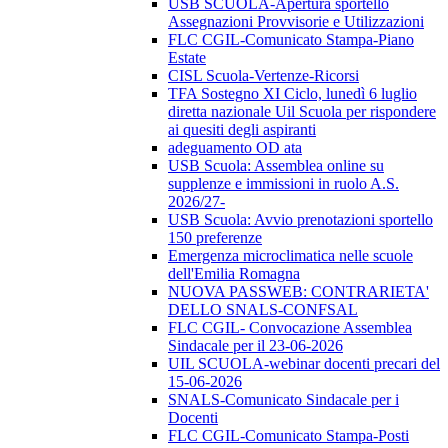
USB SCUOLA-Apertura sportello
Assegnazioni Provvisorie e Utilizzazioni
FLC CGIL-Comunicato Stampa-Piano
Estate
CISL Scuola-Vertenze-Ricorsi
TFA Sostegno XI Ciclo, lunedì 6 luglio
diretta nazionale Uil Scuola per rispondere
ai quesiti degli aspiranti
adeguamento OD ata
USB Scuola: Assemblea online su
supplenze e immissioni in ruolo A.S.
2026/27-
USB Scuola: Avvio prenotazioni sportello
150 preferenze
Emergenza microclimatica nelle scuole
dell'Emilia Romagna
NUOVA PASSWEB: CONTRARIETA'
DELLO SNALS-CONFSAL
FLC CGIL- Convocazione Assemblea
Sindacale per il 23-06-2026
UIL SCUOLA-webinar docenti precari del
15-06-2026
SNALS-Comunicato Sindacale per i
Docenti
FLC CGIL-Comunicato Stampa-Posti