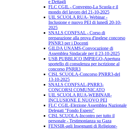
e Dettagli
FLC CGIL - Convegno-La Scuola e il
mondo del lavoro del 21-10-2025
UIL SCUOLA RUA- Webinar -
Inclusione e nuovo PEI di lunedì 20-10-
2025
SNALS CONFSAL - Corso di
preparazione alla prova d'inglese concorso
PNNR3 per i Docenti
GILDA UNAMS-Convocazione di
Assemblea Sindacale per il 23-10-2025
USB PUBBLICO IMPIEGO-Apertura
sportello di consulenza per iscrizione al
concorso PNRR3
CISL SCUOLA-Concorso PNRR3-del
13-10-2025
SNALS CONFSAL-PNRR3-
CONCORSI COMUNICATO
UIL SCUOLA RUA-WEBINAR-
INCLUSIONE E NUOVO PEI
FLC CGIL-Elezione Assemblea Nazionale
Delegati "Fondo Espero"
CISL SCUOLA-Incontro per tutto il
personale - Testimonianza su Gaza
FENSIR-agli Insegnanti di Religione-