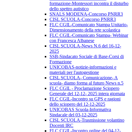
formazione-Montessori incontra il disturbo
dello spettro autistico
SNALS MODENA-Concorso PNRR3
CISL SCUOLA-Concorso PNRR3
FLC CGIL-Comunicato Stampa Unitario-
Dimensionamento della rete scolastica
FLC CGIL-Comunicato Stampa- Webinar
con Francesca Albanese
CISL SCUOLA-News N.6 del 16-12-
2025
SSB-Sindacato Sociale di Base-Corsi di
Formazione
UNICOBAS-notizie-informazioni e
materiali per l'autogestione
CISL SCUOLA- Comunicazione- A
scuola- diamo forma al futuro News n.5
FLC CGIL - Proclamazione Sciopero
Generale del 12-12- 2025 intera giornata
FLC CGIL-Incontro su GPS e ragioni
dello sciopero del 12-12-2025
UNICOBAS Scuola-Informativa
Sindacale del 03-12-2025
CISL SCUOLA-Trasmissione volantino
Docenti IRC
FLC CGIL-Incontro online del 04-12-