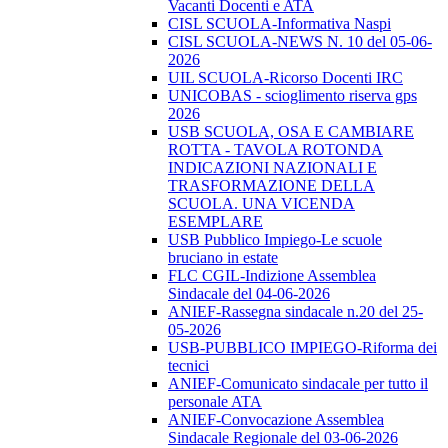
Vacanti Docenti e ATA
CISL SCUOLA-Informativa Naspi
CISL SCUOLA-NEWS N. 10 del 05-06-
2026
UIL SCUOLA-Ricorso Docenti IRC
UNICOBAS - scioglimento riserva gps
2026
USB SCUOLA, OSA E CAMBIARE
ROTTA - TAVOLA ROTONDA
INDICAZIONI NAZIONALI E
TRASFORMAZIONE DELLA
SCUOLA. UNA VICENDA
ESEMPLARE
USB Pubblico Impiego-Le scuole
bruciano in estate
FLC CGIL-Indizione Assemblea
Sindacale del 04-06-2026
ANIEF-Rassegna sindacale n.20 del 25-
05-2026
USB-PUBBLICO IMPIEGO-Riforma dei
tecnici
ANIEF-Comunicato sindacale per tutto il
personale ATA
ANIEF-Convocazione Assemblea
Sindacale Regionale del 03-06-2026