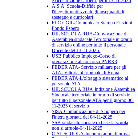
e ricostruzione carriera-per il 13-11-2025
A.S.A. Scuola-Diffida per
l'illegittimoutilizzo degli insegnanti di
sostegno e curricolari
FLC CGIL-Comunicato Stampa Elezioni
Fondo Espero
UIL SCUOLA RUA-Convocazione di
Assemblea sindacale Territoriale in orario
di servizio online per tutto il personale
Docente del 13-11-2025-
USB Pubblico Impiego-Corso di
preparazione al concorso PNRR3
FEDER ATA- Servizio militare per gli
ATA- Vittoria al tribunale di Roma
FEDER ATA-L'oltraggio sistematico al
personale ATA
UIL SCUOLA RUA-Indizione Assemblea
Sindacale territoriale in orario di servizio
per tutto il personale ATA per il giorno 06-
11-2025 di servizio
SISA-Comunicazione di Sciopero per
l'intera giornata del 04-11-2025
SSB-sindacato sociale di base-la scuola
non si arruola-04-11-2025
CISL SCUOLA-Incontro anno di prova