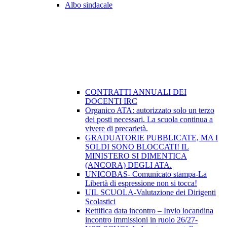
Albo sindacale
CONTRATTI ANNUALI DEI
DOCENTI IRC
Organico ATA: autorizzato solo un terzo
dei posti necessari. La scuola continua a
vivere di precarietà.
GRADUATORIE PUBBLICATE, MA I
SOLDI SONO BLOCCATI! IL
MINISTERO SI DIMENTICA
(ANCORA) DEGLI ATA.
UNICOBAS- Comunicato stampa-La
Libertà di espressione non si tocca!
UIL SCUOLA-Valutazione dei Dirigenti
Scolastici
Rettifica data incontro – Invio locandina
incontro immissioni in ruolo 26/27-