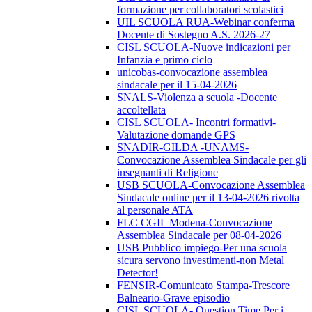
formazione per collaboratori scolastici
UIL SCUOLA RUA-Webinar conferma
Docente di Sostegno A.S. 2026-27
CISL SCUOLA-Nuove indicazioni per
Infanzia e primo ciclo
unicobas-convocazione assemblea
sindacale per il 15-04-2026
SNALS-Violenza a scuola -Docente
accoltellata
CISL SCUOLA- Incontri formativi-
Valutazione domande GPS
SNADIR-GILDA -UNAMS-
Convocazione Assemblea Sindacale per gli
insegnanti di Religione
USB SCUOLA-Convocazione Assemblea
Sindacale online per il 13-04-2026 rivolta
al personale ATA
FLC CGIL Modena-Convocazione
Assemblea Sindacale per 08-04-2026
USB Pubblico impiego-Per una scuola
sicura servono investimenti-non Metal
Detector!
FENSIR-Comunicato Stampa-Trescore
Balneario-Grave episodio
CISL SCUOLA- Question Time Per i