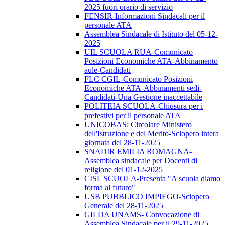
2025 fuori orario di servizio
FENSIR-Informazioni Sindacali per il
personale ATA
Assemblea Sindacale di Istituto del 05-12-
2025
UIL SCUOLA RUA-Comunicato
Posizioni Economiche ATA-Abbinamento
aule-Candidati
FLC CGIL-Comunicato Posizioni
Economiche ATA-Abbinamenti sedi-
Candidati-Una Gestione inaccettabile
POLITEIA SCUOLA-Chiusura per i
prefestivi per il personale ATA
UNICOBAS: Circolare Ministero
dell'Istruzione e del Merito-Sciopero intera
giornata del 28-11-2025
SNADIR EMILIA ROMAGNA-
Assemblea sindacale per Docenti di
religione del 01-12-2025
CISL SCUOLA-Presenta "A scuola diamo
forma al futuro"
USB PUBBLICO IMPIEGO-Sciopero
Generale del 28-11-2025
GILDA UNAMS- Convocazione di
Assemblea Sindacale per il 29-11-2025