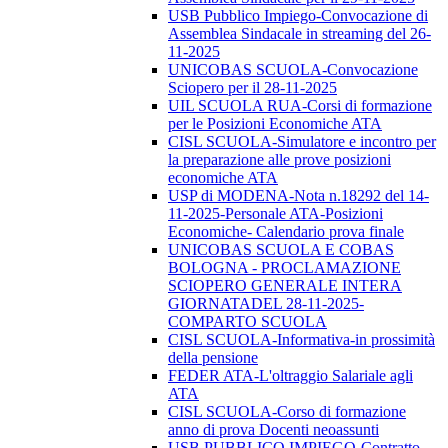
USB Pubblico Impiego-Convocazione di
Assemblea Sindacale in streaming del 26-
11-2025
UNICOBAS SCUOLA-Convocazione
Sciopero per il 28-11-2025
UIL SCUOLA RUA-Corsi di formazione
per le Posizioni Economiche ATA
CISL SCUOLA-Simulatore e incontro per
la preparazione alle prove posizioni
economiche ATA
USP di MODENA-Nota n.18292 del 14-
11-2025-Personale ATA-Posizioni
Economiche- Calendario prova finale
UNICOBAS SCUOLA E COBAS
BOLOGNA - PROCLAMAZIONE
SCIOPERO GENERALE INTERA
GIORNATADEL 28-11-2025-
COMPARTO SCUOLA
CISL SCUOLA-Informativa-in prossimità
della pensione
FEDER ATA-L'oltraggio Salariale agli
ATA
CISL SCUOLA-Corso di formazione
anno di prova Docenti neoassunti
USB PUBBLICO IMPIEGO-Contratto