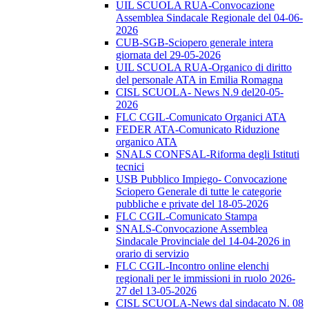
UIL SCUOLA RUA-Convocazione
Assemblea Sindacale Regionale del 04-06-
2026
CUB-SGB-Sciopero generale intera
giornata del 29-05-2026
UIL SCUOLA RUA-Organico di diritto
del personale ATA in Emilia Romagna
CISL SCUOLA- News N.9 del20-05-
2026
FLC CGIL-Comunicato Organici ATA
FEDER ATA-Comunicato Riduzione
organico ATA
SNALS CONFSAL-Riforma degli Istituti
tecnici
USB Pubblico Impiego- Convocazione
Sciopero Generale di tutte le categorie
pubbliche e private del 18-05-2026
FLC CGIL-Comunicato Stampa
SNALS-Convocazione Assemblea
Sindacale Provinciale del 14-04-2026 in
orario di servizio
FLC CGIL-Incontro online elenchi
regionali per le immissioni in ruolo 2026-
27 del 13-05-2026
CISL SCUOLA-News dal sindacato N. 08