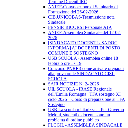
Termine Docenti IRC
ANIEF-Convocazione di Seminario di
Formazione del 26-02-2026
CIB.UNICOBAS-Trasmissione nota
Sindacale
FENSIR-RICORSI Personale ATA
ANIEF-Assemblea Sindacale del 12-02-
2026
[SINDACATO DOCENTI - SADOC
INFORMA] AI DOCENTI DI POSTO
COMUNE E SOSTEGNO
USB SCUOLA - Assemblea online 18
febbraio ore 17-19
Concorso PNRR3 come arrivare preparati
alla prova orale SINDACATO CISL
SCUOLA
SAIR NOTIZIE N. 2- 2026
UIL SCUOLA - IRASE Regionale
dell’Emilia Romagna | TFA sostegno XI
ciclo 2026 – Corso di preparazione al TFA
Sostegno
USB La scuola militarizzata. Per Governo
Meloni, studenti e docenti sono un
problema di ordine pubblico
FLCGIL - ASSEMBLEA SINDACALE