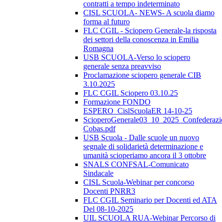
contratti a tempo indeterminato
CISL SCUOLA- NEWS- A scuola diamo
forma al futuro
FLC CGIL - Sciopero Generale-la risposta
dei settori della conoscenza in Emilia
Romagna
USB SCUOLA-Verso lo sciopero
generale senza preavviso
Proclamazione sciopero generale CIB
3.10.2025
FLC CGIL Sciopero 03.10.25
Formazione FONDO
ESPERO_CislScuolaER 14-10-25
ScioperoGenerale03_10_2025_Confederazi
Cobas.pdf
USB Scuola - Dalle scuole un nuovo
segnale di solidarietà determinazione e
umanità scioperiamo ancora il 3 ottobre
SNALS CONFSAL-Comunicato
Sindacale
CISL Scuola-Webinar per concorso
Docenti PNRR3
FLC CGIL Seminario per Docenti ed ATA
Del 08-10-2025
UIL SCUOLA RUA-Webinar Percorso di