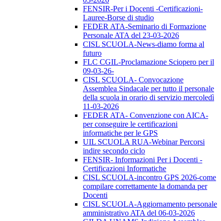
FENSIR-Per i Docenti -Certificazioni-
Lauree-Borse di studio
FEDER ATA-Seminario di Formazione
Personale ATA del 23-03-2026
CISL SCUOLA-News-diamo forma al
futuro
FLC CGIL-Proclamazione Sciopero per il
09-03-26-
CISL SCUOLA- Convocazione
Assemblea Sindacale per tutto il personale
della scuola in orario di servizio mercoledì
11-03-2026
FEDER ATA- Convenzione con AICA-
per conseguire le certificazioni
informatiche per le GPS
UIL SCUOLA RUA-Webinar Percorsi
indire secondo ciclo
FENSIR- Informazioni Per i Docenti -
Certificazioni Informatiche
CISL SCUOLA-incontro GPS 2026-come
compilare correttamente la domanda per
Docenti
CISL SCUOLA-Aggiornamento personale
amministrativo ATA del 06-03-2026