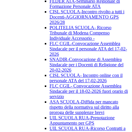
FEDER ATA-Seminario Regionale di
Formazione Personale ATA
CISL SCUOLA-Incontro rivolto a tutti i
Docenti-AGGIORNAMENTO GPS
2026/28
POLITELIA SCUOLA- Ricorso
Tribunale di Modena Compenso
Individuale Accessorio -
FLC CGIL-Convocazione Assemblea
Sindacale per il personale ATA del 17-02-
2026
SNADIR-Convocazione di Assemblea
Sindacale per i Docenti di Religione del
20-02-2026
CISL SCUOLA- Incontro online con il
personale ATA del 17-02-2026
FLC CGIL- Convocazione Assemblea
Sindacale per il 18-02-2026 fuori orario di
servizio
ASA SCUOLA-Diffida per mancato
rispetto della normativa sul diritto alla
proroga delle supplenze brevi
UIL SCUOLA RUA-Prenotazione
Appuntamento per GPS
UIL SCUOLA RUA-Ricorso Contratti a