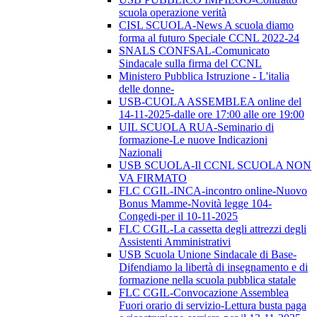
scuola operazione verità
CISL SCUOLA-News A scuola diamo
forma al futuro Speciale CCNL 2022-24
SNALS CONFSAL-Comunicato
Sindacale sulla firma del CCNL
Ministero Pubblica Istruzione - L'italia
delle donne-
USB-CUOLA ASSEMBLEA online del
14-11-2025-dalle ore 17:00 alle ore 19:00
UIL SCUOLA RUA-Seminario di
formazione-Le nuove Indicazioni
Nazionali
USB SCUOLA-Il CCNL SCUOLA NON
VA FIRMATO
FLC CGIL-INCA-incontro online-Nuovo
Bonus Mamme-Novità legge 104-
Congedi-per il 10-11-2025
FLC CGIL-La cassetta degli attrezzi degli
Assistenti Amministrativi
USB Scuola Unione Sindacale di Base-
Difendiamo la libertà di insegnamento e di
formazione nella scuola pubblica statale
FLC CGIL-Convocazione Assemblea
Fuori orario di servizio-Lettura busta paga