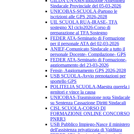
GILDA UNAMS-Indizione Assemblea
Sindacale Provinciale del 05-03-2026
UNICOBAS-SCUOLA-Partono le
iscrizioni alle GPS 2026-2028
UIL SCUOLA RUA-IRASE- TFA
sostegno XI ciclo2026-Corso di
preparazione al TFA Sostegno
FEDER ATA-Seminario di Formazione
per il personale ATA del 02-03-2026
ANIEF-Comunicato Sindacale a tutto il
personale Docente- Compilazione- GPS
FEDER ATA-Seminario di Formazione-
aggiornamento del 23-03-2026
Fensir- Aggiornamento GPS 2026-2028
USB SCUOLA-Avvio prenotazioni per
sportello GPS
POLITELIA SCUOLA-Maestra querela i
genitori e vince la causa
UNICOBAS-Trasmissione nota Sindacale
su Sentenza Cassazione Diritti Sindacali
CISL SCUOLA-CORSO DI
FORMAZIONE ONLINE CONCORSO
PNRR3
USB Pubblico Impiego-Nasce il ministero
dell'assistenza privatizzata di Valditara