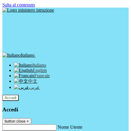
Salta al contenuto
Italiano
Italiano
English
Français
中文
عربى
Accedi
Accedi
button close
×
Nome Utente