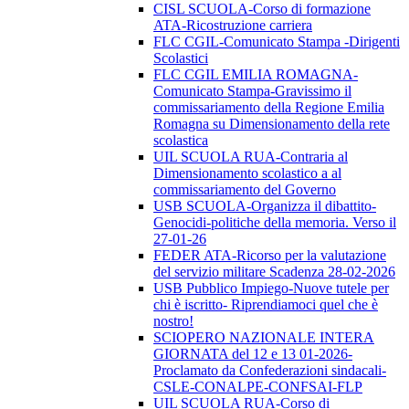
CISL SCUOLA-Corso di formazione
ATA-Ricostruzione carriera
FLC CGIL-Comunicato Stampa -Dirigenti
Scolastici
FLC CGIL EMILIA ROMAGNA-
Comunicato Stampa-Gravissimo il
commissariamento della Regione Emilia
Romagna su Dimensionamento della rete
scolastica
UIL SCUOLA RUA-Contraria al
Dimensionamento scolastico a al
commissariamento del Governo
USB SCUOLA-Organizza il dibattito-
Genocidi-politiche della memoria. Verso il
27-01-26
FEDER ATA-Ricorso per la valutazione
del servizio militare Scadenza 28-02-2026
USB Pubblico Impiego-Nuove tutele per
chi è iscritto- Riprendiamoci quel che è
nostro!
SCIOPERO NAZIONALE INTERA
GIORNATA del 12 e 13 01-2026-
Proclamato da Confederazioni sindacali-
CSLE-CONALPE-CONFSAI-FLP
UIL SCUOLA RUA-Corso di