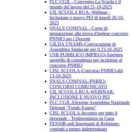
FLC CGIL - Convegno-La Scuola e il
mondo del lavoro del 21-10-2025
UIL SCUOLA RUA- Webinar -
Inclusione e nuovo PEI di lunedì 20-10-
2025
SNALS CONFSAL - Corso di
preparazione alla prova d'inglese concorso
PNNR3 per i Docenti
GILDA UNAMS-Convocazione di
Assemblea Sindacale per il 23-10-2025
USB PUBBLICO IMPIEGO-Apertura
sportello di consulenza per iscrizione al
concorso PNRR3
CISL SCUOLA-Concorso PNRR3-del
13-10-2025
SNALS CONFSAL-PNRR3-
CONCORSI COMUNICATO
UIL SCUOLA RUA-WEBINAR-
INCLUSIONE E NUOVO PEI
FLC CGIL-Elezione Assemblea Nazionale
Delegati "Fondo Espero"
CISL SCUOLA-Incontro per tutto il
personale - Testimonianza su Gaza
FENSIR-agli Insegnanti di Religione-
contratti a tempo indeterminato