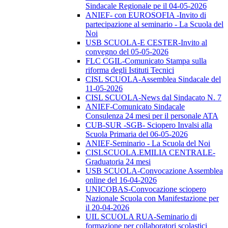
Sindacale Regionale pe il 04-05-2026
ANIEF- con EUROSOFIA -Invito di
partecipazione al seminario - La Scuola del
Noi
USB SCUOLA-E CESTER-Invito al
convegno del 05-05-2026
FLC CGIL-Comunicato Stampa sulla
riforma degli Istituti Tecnici
CISL SCUOLA-Assemblea Sindacale del
11-05-2026
CISL SCUOLA-News dal Sindacato N. 7
ANIEF-Comunicato Sindacale
Consulenza 24 mesi per il personale ATA
CUB-SUR -SGB- Sciopero Invalsi alla
Scuola Primaria del 06-05-2026
ANIEF-Seminario - La Scuola del Noi
CISLSCUOLA.EMILIA CENTRALE-
Graduatoria 24 mesi
USB SCUOLA-Convocazione Assemblea
online del 16-04-2026
UNICOBAS-Convocazione sciopero
Nazionale Scuola con Manifestazione per
il 20-04-2026
UIL SCUOLA RUA-Seminario di
formazione per collaboratori scolastici