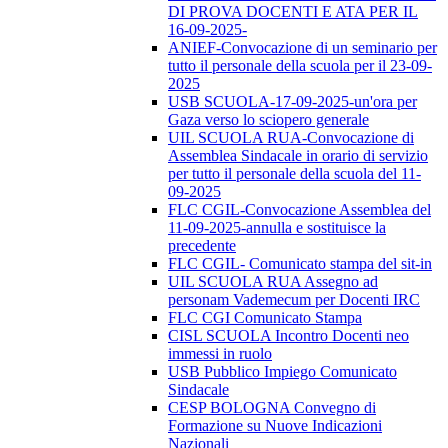
DI PROVA DOCENTI E ATA PER IL
16-09-2025-
ANIEF-Convocazione di un seminario per
tutto il personale della scuola per il 23-09-
2025
USB SCUOLA-17-09-2025-un'ora per
Gaza verso lo sciopero generale
UIL SCUOLA RUA-Convocazione di
Assemblea Sindacale in orario di servizio
per tutto il personale della scuola del 11-
09-2025
FLC CGIL-Convocazione Assemblea del
11-09-2025-annulla e sostituisce la
precedente
FLC CGIL- Comunicato stampa del sit-in
UIL SCUOLA RUA Assegno ad
personam Vademecum per Docenti IRC
FLC CGI Comunicato Stampa
CISL SCUOLA Incontro Docenti neo
immessi in ruolo
USB Pubblico Impiego Comunicato
Sindacale
CESP BOLOGNA Convegno di
Formazione su Nuove Indicazioni
Nazionali