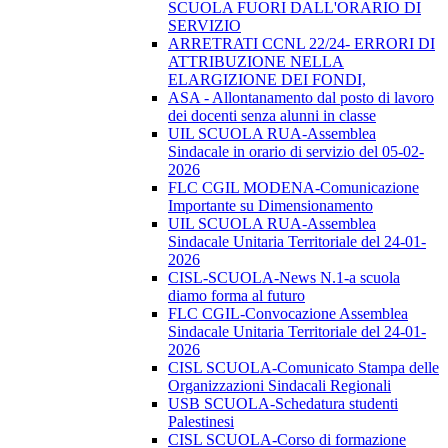
SCUOLA FUORI DALL'ORARIO DI
SERVIZIO
ARRETRATI CCNL 22/24- ERRORI DI
ATTRIBUZIONE NELLA
ELARGIZIONE DEI FONDI,
ASA - Allontanamento dal posto di lavoro
dei docenti senza alunni in classe
UIL SCUOLA RUA-Assemblea
Sindacale in orario di servizio del 05-02-
2026
FLC CGIL MODENA-Comunicazione
Importante su Dimensionamento
UIL SCUOLA RUA-Assemblea
Sindacale Unitaria Territoriale del 24-01-
2026
CISL-SCUOLA-News N.1-a scuola
diamo forma al futuro
FLC CGIL-Convocazione Assemblea
Sindacale Unitaria Territoriale del 24-01-
2026
CISL SCUOLA-Comunicato Stampa delle
Organizzazioni Sindacali Regionali
USB SCUOLA-Schedatura studenti
Palestinesi
CISL SCUOLA-Corso di formazione