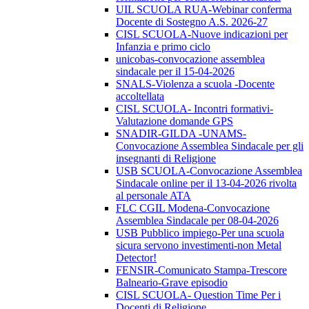
UIL SCUOLA RUA-Webinar conferma
Docente di Sostegno A.S. 2026-27
CISL SCUOLA-Nuove indicazioni per
Infanzia e primo ciclo
unicobas-convocazione assemblea
sindacale per il 15-04-2026
SNALS-Violenza a scuola -Docente
accoltellata
CISL SCUOLA- Incontri formativi-
Valutazione domande GPS
SNADIR-GILDA -UNAMS-
Convocazione Assemblea Sindacale per gli
insegnanti di Religione
USB SCUOLA-Convocazione Assemblea
Sindacale online per il 13-04-2026 rivolta
al personale ATA
FLC CGIL Modena-Convocazione
Assemblea Sindacale per 08-04-2026
USB Pubblico impiego-Per una scuola
sicura servono investimenti-non Metal
Detector!
FENSIR-Comunicato Stampa-Trescore
Balneario-Grave episodio
CISL SCUOLA- Question Time Per i
Docenti di Religione