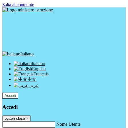
Salta al contenuto
Italiano
Italiano
English
Français
中文
عربى
Accedi
Accedi
button close
×
Nome Utente