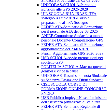
Sindacale Provinciale del 05-03-2026
UNICOBAS-SCUOLA-Partono le
iscrizioni alle GPS 2026-2028
UIL SCUOLA RUA-IRASE- TFA
sostegno XI ciclo2026-Corso di
preparazione al TFA Sostegno
FEDER ATA-Seminario di Formazione
per il personale ATA del 02-03-2026
ANIEF-Comunicato Sindacale a tutto il
personale Docente- Compilazione- GPS
FEDER ATA-Seminario di Formazione-
aggiornamento del 23-03-2026
Fensir- Aggiornamento GPS 2026-2028
USB SCUOLA-Avvio prenotazioni per
sportello GPS
POLITELIA SCUOLA-Maestra querela i
genitori e vince la causa
UNICOBAS-Trasmissione nota Sindacale
su Sentenza Cassazione Diritti Sindacali
CISL SCUOLA-CORSO DI
FORMAZIONE ONLINE CONCORSO
PNRR3
USB Pubblico Impiego-Nasce il ministero
dell'assistenza privatizzata di Valditara
FEDER ATA-Seminario Regionale di