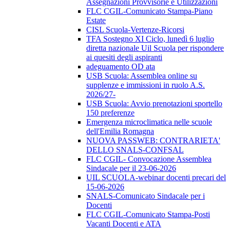
Assegnazioni Provvisorie e Utilizzazioni
FLC CGIL-Comunicato Stampa-Piano
Estate
CISL Scuola-Vertenze-Ricorsi
TFA Sostegno XI Ciclo, lunedì 6 luglio
diretta nazionale Uil Scuola per rispondere
ai quesiti degli aspiranti
adeguamento OD ata
USB Scuola: Assemblea online su
supplenze e immissioni in ruolo A.S.
2026/27-
USB Scuola: Avvio prenotazioni sportello
150 preferenze
Emergenza microclimatica nelle scuole
dell'Emilia Romagna
NUOVA PASSWEB: CONTRARIETA'
DELLO SNALS-CONFSAL
FLC CGIL- Convocazione Assemblea
Sindacale per il 23-06-2026
UIL SCUOLA-webinar docenti precari del
15-06-2026
SNALS-Comunicato Sindacale per i
Docenti
FLC CGIL-Comunicato Stampa-Posti
Vacanti Docenti e ATA