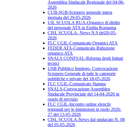
Assemblea Sindacale Regionale del 04-06-
2026
CUB-SGB-Sciopero generale intera
giornata del 29-05-2026
UIL SCUOLA RUA-Organico di diritto
del personale ATA in Emilia Romagna
CISL SCUOLA- News N.9 del20-05-
2026
FLC CGIL-Comunicato Organici ATA
FEDER ATA-Comunicato Riduzione
organico ATA
SNALS CONFSAL-Riforma degli Istituti
tecnici
USB Pubblico Impiego- Convocazione
Sciopero Generale di tutte le categorie
pubbliche e private del 18-05-2026
FLC CGIL-Comunicato Stampa
SNALS-Convocazione Assemblea
Sindacale Provinciale del 14-04-2026 in
orario di servizio
FLC CGIL-Incontro online elenchi
regionali per le immissioni in ruolo 2026-
27 del 13-05-2026
CISL SCUOLA-News dal sindacato N. 08
del 05-05-2026