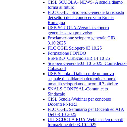
CISL SCUOLA- NEWS- A scuola diamo
forma al futuro
FLC CGIL - Sciopero Generale-la risposta
dei settori della conoscenza in Emilia
Romagna
USB SCUOLA-Verso lo sciopero
generale senza preavviso
Proclamazione sciopero generale CIB
3.10.2025
FLC CGIL Sciopero 03.10.25
Formazione FONDO
ESPERO_CislScuolaER 14-10-25
ScioperoGenerale03_10_2025_Confederazi
Cobas.pdf
USB Scuola - Dalle scuole un nuovo
segnale di solidarietà determinazione e
umanità scioperiamo ancora il 3 ottobre
SNALS CONFSAL-Comunicato
Sindacale
CISL Scuola-Webinar per concorso
Docenti PNRR3
FLC CGIL Seminario per Docenti ed ATA
Del 08-10-2025
UIL SCUOLA RUA-Webinar Percorso di
formazione del 03-10-2025