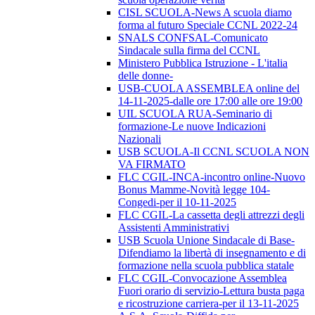
CISL SCUOLA-News A scuola diamo
forma al futuro Speciale CCNL 2022-24
SNALS CONFSAL-Comunicato
Sindacale sulla firma del CCNL
Ministero Pubblica Istruzione - L'italia
delle donne-
USB-CUOLA ASSEMBLEA online del
14-11-2025-dalle ore 17:00 alle ore 19:00
UIL SCUOLA RUA-Seminario di
formazione-Le nuove Indicazioni
Nazionali
USB SCUOLA-Il CCNL SCUOLA NON
VA FIRMATO
FLC CGIL-INCA-incontro online-Nuovo
Bonus Mamme-Novità legge 104-
Congedi-per il 10-11-2025
FLC CGIL-La cassetta degli attrezzi degli
Assistenti Amministrativi
USB Scuola Unione Sindacale di Base-
Difendiamo la libertà di insegnamento e di
formazione nella scuola pubblica statale
FLC CGIL-Convocazione Assemblea
Fuori orario di servizio-Lettura busta paga
e ricostruzione carriera-per il 13-11-2025