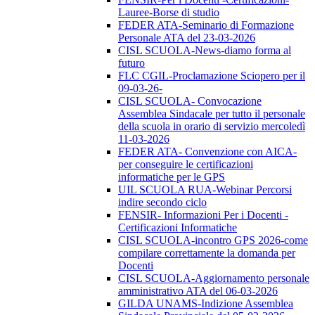
Lauree-Borse di studio
FEDER ATA-Seminario di Formazione
Personale ATA del 23-03-2026
CISL SCUOLA-News-diamo forma al
futuro
FLC CGIL-Proclamazione Sciopero per il
09-03-26-
CISL SCUOLA- Convocazione
Assemblea Sindacale per tutto il personale
della scuola in orario di servizio mercoledì
11-03-2026
FEDER ATA- Convenzione con AICA-
per conseguire le certificazioni
informatiche per le GPS
UIL SCUOLA RUA-Webinar Percorsi
indire secondo ciclo
FENSIR- Informazioni Per i Docenti -
Certificazioni Informatiche
CISL SCUOLA-incontro GPS 2026-come
compilare correttamente la domanda per
Docenti
CISL SCUOLA-Aggiornamento personale
amministrativo ATA del 06-03-2026
GILDA UNAMS-Indizione Assemblea