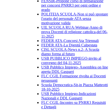
FENSIR-Propone corso di preparazione
per concorsi PNRR3 per ogni ordine e
grado
POLITEIA SCUOLA-Non si può spostare
l'orario del personale ATA senza
motivazione valida
UIL SCUOLA RUA-Webinar-Anno di
prova Docenti di religione cattolica-del 06-
11-2025
FEDER ATA-Concorsi Ata Triennali
FEDER ATA-La Dignità Calpestata
CISL SCUOLA-News n.2- A Scuola
diamo forma al futuro
USB PUBBLICO IMPIEGO-invito al
convegno del 04-11-2025
USB Pubblico Impiego- Assemblea on line
aperta DDL Gasparri
FLC CGIL Formazione rivolta ai Docenti
neoassunti
Scuola Democratica-Sit-in Piazza Matteotti
18-10-2025
USB Pubblico Impiego-Indicazioni
Nazionali e DDL Gasparri
FLC CGIL-Incontro su PNRR3 Requisiti
e Dettagli