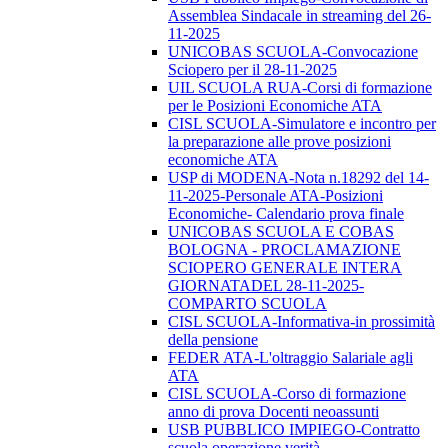
Assemblea Sindacale in streaming del 26-
11-2025
UNICOBAS SCUOLA-Convocazione
Sciopero per il 28-11-2025
UIL SCUOLA RUA-Corsi di formazione
per le Posizioni Economiche ATA
CISL SCUOLA-Simulatore e incontro per
la preparazione alle prove posizioni
economiche ATA
USP di MODENA-Nota n.18292 del 14-
11-2025-Personale ATA-Posizioni
Economiche- Calendario prova finale
UNICOBAS SCUOLA E COBAS
BOLOGNA - PROCLAMAZIONE
SCIOPERO GENERALE INTERA
GIORNATADEL 28-11-2025-
COMPARTO SCUOLA
CISL SCUOLA-Informativa-in prossimità
della pensione
FEDER ATA-L'oltraggio Salariale agli
ATA
CISL SCUOLA-Corso di formazione
anno di prova Docenti neoassunti
USB PUBBLICO IMPIEGO-Contratto
scuola operazione verità