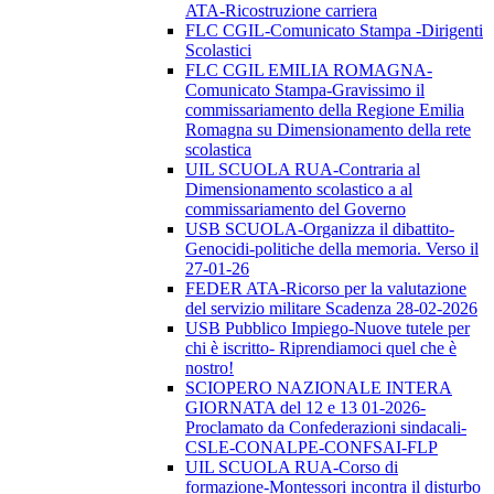
ATA-Ricostruzione carriera
FLC CGIL-Comunicato Stampa -Dirigenti
Scolastici
FLC CGIL EMILIA ROMAGNA-
Comunicato Stampa-Gravissimo il
commissariamento della Regione Emilia
Romagna su Dimensionamento della rete
scolastica
UIL SCUOLA RUA-Contraria al
Dimensionamento scolastico a al
commissariamento del Governo
USB SCUOLA-Organizza il dibattito-
Genocidi-politiche della memoria. Verso il
27-01-26
FEDER ATA-Ricorso per la valutazione
del servizio militare Scadenza 28-02-2026
USB Pubblico Impiego-Nuove tutele per
chi è iscritto- Riprendiamoci quel che è
nostro!
SCIOPERO NAZIONALE INTERA
GIORNATA del 12 e 13 01-2026-
Proclamato da Confederazioni sindacali-
CSLE-CONALPE-CONFSAI-FLP
UIL SCUOLA RUA-Corso di
formazione-Montessori incontra il disturbo