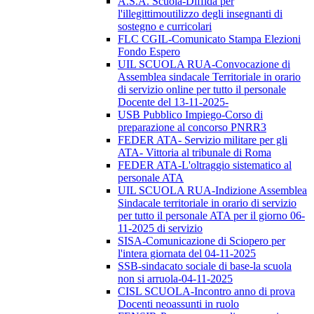
A.S.A. Scuola-Diffida per
l'illegittimoutilizzo degli insegnanti di
sostegno e curricolari
FLC CGIL-Comunicato Stampa Elezioni
Fondo Espero
UIL SCUOLA RUA-Convocazione di
Assemblea sindacale Territoriale in orario
di servizio online per tutto il personale
Docente del 13-11-2025-
USB Pubblico Impiego-Corso di
preparazione al concorso PNRR3
FEDER ATA- Servizio militare per gli
ATA- Vittoria al tribunale di Roma
FEDER ATA-L'oltraggio sistematico al
personale ATA
UIL SCUOLA RUA-Indizione Assemblea
Sindacale territoriale in orario di servizio
per tutto il personale ATA per il giorno 06-
11-2025 di servizio
SISA-Comunicazione di Sciopero per
l'intera giornata del 04-11-2025
SSB-sindacato sociale di base-la scuola
non si arruola-04-11-2025
CISL SCUOLA-Incontro anno di prova
Docenti neoassunti in ruolo