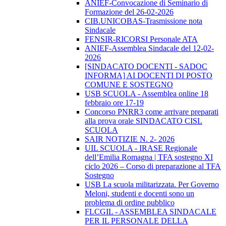
ANIEF-Convocazione di Seminario di
Formazione del 26-02-2026
CIB.UNICOBAS-Trasmissione nota
Sindacale
FENSIR-RICORSI Personale ATA
ANIEF-Assemblea Sindacale del 12-02-
2026
[SINDACATO DOCENTI - SADOC
INFORMA] AI DOCENTI DI POSTO
COMUNE E SOSTEGNO
USB SCUOLA - Assemblea online 18
febbraio ore 17-19
Concorso PNRR3 come arrivare preparati
alla prova orale SINDACATO CISL
SCUOLA
SAIR NOTIZIE N. 2- 2026
UIL SCUOLA - IRASE Regionale
dell’Emilia Romagna | TFA sostegno XI
ciclo 2026 – Corso di preparazione al TFA
Sostegno
USB La scuola militarizzata. Per Governo
Meloni, studenti e docenti sono un
problema di ordine pubblico
FLCGIL - ASSEMBLEA SINDACALE
PER IL PERSONALE DELLA