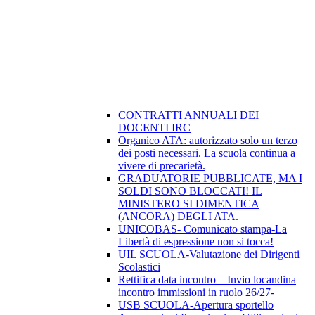
CONTRATTI ANNUALI DEI
DOCENTI IRC
Organico ATA: autorizzato solo un terzo
dei posti necessari. La scuola continua a
vivere di precarietà.
GRADUATORIE PUBBLICATE, MA I
SOLDI SONO BLOCCATI! IL
MINISTERO SI DIMENTICA
(ANCORA) DEGLI ATA.
UNICOBAS- Comunicato stampa-La
Libertà di espressione non si tocca!
UIL SCUOLA-Valutazione dei Dirigenti
Scolastici
Rettifica data incontro – Invio locandina
incontro immissioni in ruolo 26/27-
USB SCUOLA-Apertura sportello