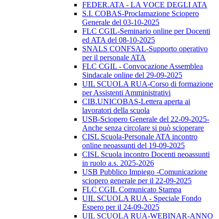
FEDER.ATA - LA VOCE DEGLI ATA
S.I. COBAS-Proclamazione Sciopero
Generale del 03-10-2025
FLC CGIL-Seminario online per Docenti
ed ATA del 08-10-2025
SNALS CONFSAL-Supporto operativo
per il personale ATA
FLC CGIL - Convocazione Assemblea
Sindacale online del 29-09-2025
UIL SCUOLA RUA-Corso di formazione
per Assistenti Amministrativi
CIB.UNICOBAS-Lettera aperta ai
lavoratori della scuola
USB-Sciopero Generale del 22-09-2025-
Anche senza circolare si può scioperare
CISL Scuola-Personale ATA incontro
online neoassunti del 19-09-2025
CISL Scuola incontro Docenti neoassunti
in ruolo a.s. 2025-2026
USB Pubblico Impiego -Comunicazione
sciopero generale per il 22-09-2025
FLC CGIL Comunicato Stampa
UIL SCUOLA RUA - Speciale Fondo
Espero per il 24-09-2025
UIL SCUOLA RUA-WEBINAR-ANNO