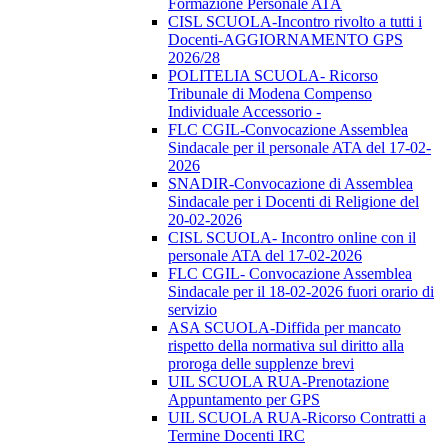
Formazione Personale ATA
CISL SCUOLA-Incontro rivolto a tutti i
Docenti-AGGIORNAMENTO GPS
2026/28
POLITELIA SCUOLA- Ricorso
Tribunale di Modena Compenso
Individuale Accessorio -
FLC CGIL-Convocazione Assemblea
Sindacale per il personale ATA del 17-02-
2026
SNADIR-Convocazione di Assemblea
Sindacale per i Docenti di Religione del
20-02-2026
CISL SCUOLA- Incontro online con il
personale ATA del 17-02-2026
FLC CGIL- Convocazione Assemblea
Sindacale per il 18-02-2026 fuori orario di
servizio
ASA SCUOLA-Diffida per mancato
rispetto della normativa sul diritto alla
proroga delle supplenze brevi
UIL SCUOLA RUA-Prenotazione
Appuntamento per GPS
UIL SCUOLA RUA-Ricorso Contratti a
Termine Docenti IRC