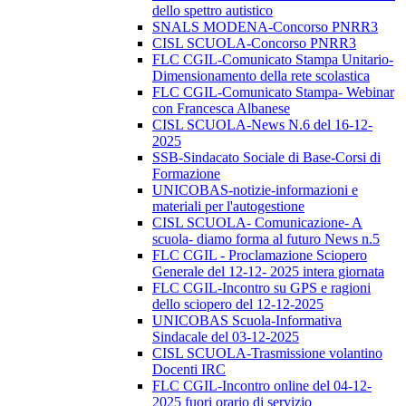
dello spettro autistico
SNALS MODENA-Concorso PNRR3
CISL SCUOLA-Concorso PNRR3
FLC CGIL-Comunicato Stampa Unitario-
Dimensionamento della rete scolastica
FLC CGIL-Comunicato Stampa- Webinar
con Francesca Albanese
CISL SCUOLA-News N.6 del 16-12-
2025
SSB-Sindacato Sociale di Base-Corsi di
Formazione
UNICOBAS-notizie-informazioni e
materiali per l'autogestione
CISL SCUOLA- Comunicazione- A
scuola- diamo forma al futuro News n.5
FLC CGIL - Proclamazione Sciopero
Generale del 12-12- 2025 intera giornata
FLC CGIL-Incontro su GPS e ragioni
dello sciopero del 12-12-2025
UNICOBAS Scuola-Informativa
Sindacale del 03-12-2025
CISL SCUOLA-Trasmissione volantino
Docenti IRC
FLC CGIL-Incontro online del 04-12-
2025 fuori orario di servizio