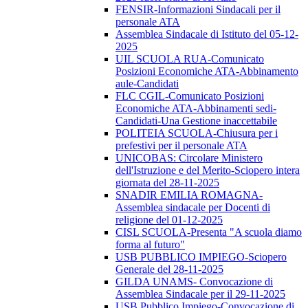
FENSIR-Informazioni Sindacali per il
personale ATA
Assemblea Sindacale di Istituto del 05-12-
2025
UIL SCUOLA RUA-Comunicato
Posizioni Economiche ATA-Abbinamento
aule-Candidati
FLC CGIL-Comunicato Posizioni
Economiche ATA-Abbinamenti sedi-
Candidati-Una Gestione inaccettabile
POLITEIA SCUOLA-Chiusura per i
prefestivi per il personale ATA
UNICOBAS: Circolare Ministero
dell'Istruzione e del Merito-Sciopero intera
giornata del 28-11-2025
SNADIR EMILIA ROMAGNA-
Assemblea sindacale per Docenti di
religione del 01-12-2025
CISL SCUOLA-Presenta "A scuola diamo
forma al futuro"
USB PUBBLICO IMPIEGO-Sciopero
Generale del 28-11-2025
GILDA UNAMS- Convocazione di
Assemblea Sindacale per il 29-11-2025
USB Pubblico Impiego-Convocazione di