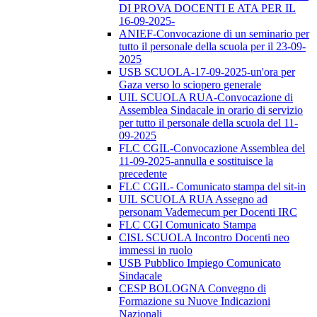
DI PROVA DOCENTI E ATA PER IL
16-09-2025-
ANIEF-Convocazione di un seminario per
tutto il personale della scuola per il 23-09-
2025
USB SCUOLA-17-09-2025-un'ora per
Gaza verso lo sciopero generale
UIL SCUOLA RUA-Convocazione di
Assemblea Sindacale in orario di servizio
per tutto il personale della scuola del 11-
09-2025
FLC CGIL-Convocazione Assemblea del
11-09-2025-annulla e sostituisce la
precedente
FLC CGIL- Comunicato stampa del sit-in
UIL SCUOLA RUA Assegno ad
personam Vademecum per Docenti IRC
FLC CGI Comunicato Stampa
CISL SCUOLA Incontro Docenti neo
immessi in ruolo
USB Pubblico Impiego Comunicato
Sindacale
CESP BOLOGNA Convegno di
Formazione su Nuove Indicazioni
Nazionali