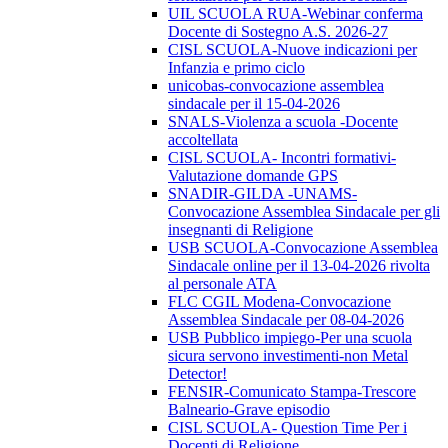
UIL SCUOLA RUA-Webinar conferma
Docente di Sostegno A.S. 2026-27
CISL SCUOLA-Nuove indicazioni per
Infanzia e primo ciclo
unicobas-convocazione assemblea
sindacale per il 15-04-2026
SNALS-Violenza a scuola -Docente
accoltellata
CISL SCUOLA- Incontri formativi-
Valutazione domande GPS
SNADIR-GILDA -UNAMS-
Convocazione Assemblea Sindacale per gli
insegnanti di Religione
USB SCUOLA-Convocazione Assemblea
Sindacale online per il 13-04-2026 rivolta
al personale ATA
FLC CGIL Modena-Convocazione
Assemblea Sindacale per 08-04-2026
USB Pubblico impiego-Per una scuola
sicura servono investimenti-non Metal
Detector!
FENSIR-Comunicato Stampa-Trescore
Balneario-Grave episodio
CISL SCUOLA- Question Time Per i
Docenti di Religione