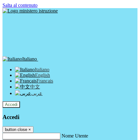
Salta al contenuto
Italiano
Italiano
English
Français
中文
عربى
Accedi
Accedi
button close
×
Nome Utente