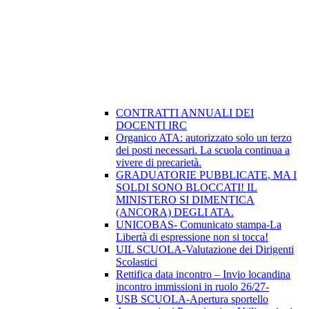
CONTRATTI ANNUALI DEI
DOCENTI IRC
Organico ATA: autorizzato solo un terzo
dei posti necessari. La scuola continua a
vivere di precarietà.
GRADUATORIE PUBBLICATE, MA I
SOLDI SONO BLOCCATI! IL
MINISTERO SI DIMENTICA
(ANCORA) DEGLI ATA.
UNICOBAS- Comunicato stampa-La
Libertà di espressione non si tocca!
UIL SCUOLA-Valutazione dei Dirigenti
Scolastici
Rettifica data incontro – Invio locandina
incontro immissioni in ruolo 26/27-
USB SCUOLA-Apertura sportello