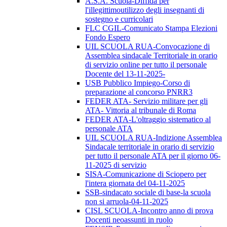
A.S.A. Scuola-Diffida per
l'illegittimoutilizzo degli insegnanti di
sostegno e curricolari
FLC CGIL-Comunicato Stampa Elezioni
Fondo Espero
UIL SCUOLA RUA-Convocazione di
Assemblea sindacale Territoriale in orario
di servizio online per tutto il personale
Docente del 13-11-2025-
USB Pubblico Impiego-Corso di
preparazione al concorso PNRR3
FEDER ATA- Servizio militare per gli
ATA- Vittoria al tribunale di Roma
FEDER ATA-L'oltraggio sistematico al
personale ATA
UIL SCUOLA RUA-Indizione Assemblea
Sindacale territoriale in orario di servizio
per tutto il personale ATA per il giorno 06-
11-2025 di servizio
SISA-Comunicazione di Sciopero per
l'intera giornata del 04-11-2025
SSB-sindacato sociale di base-la scuola
non si arruola-04-11-2025
CISL SCUOLA-Incontro anno di prova
Docenti neoassunti in ruolo