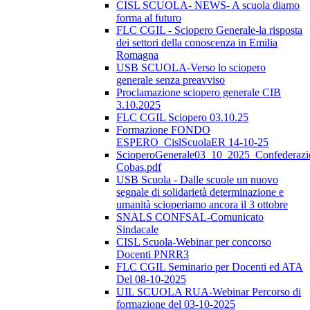
CISL SCUOLA- NEWS- A scuola diamo
forma al futuro
FLC CGIL - Sciopero Generale-la risposta
dei settori della conoscenza in Emilia
Romagna
USB SCUOLA-Verso lo sciopero
generale senza preavviso
Proclamazione sciopero generale CIB
3.10.2025
FLC CGIL Sciopero 03.10.25
Formazione FONDO
ESPERO_CislScuolaER 14-10-25
ScioperoGenerale03_10_2025_Confederazi
Cobas.pdf
USB Scuola - Dalle scuole un nuovo
segnale di solidarietà determinazione e
umanità scioperiamo ancora il 3 ottobre
SNALS CONFSAL-Comunicato
Sindacale
CISL Scuola-Webinar per concorso
Docenti PNRR3
FLC CGIL Seminario per Docenti ed ATA
Del 08-10-2025
UIL SCUOLA RUA-Webinar Percorso di
formazione del 03-10-2025