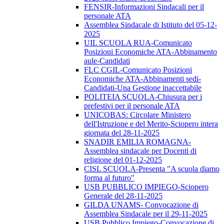
FENSIR-Informazioni Sindacali per il
personale ATA
Assemblea Sindacale di Istituto del 05-12-
2025
UIL SCUOLA RUA-Comunicato
Posizioni Economiche ATA-Abbinamento
aule-Candidati
FLC CGIL-Comunicato Posizioni
Economiche ATA-Abbinamenti sedi-
Candidati-Una Gestione inaccettabile
POLITEIA SCUOLA-Chiusura per i
prefestivi per il personale ATA
UNICOBAS: Circolare Ministero
dell'Istruzione e del Merito-Sciopero intera
giornata del 28-11-2025
SNADIR EMILIA ROMAGNA-
Assemblea sindacale per Docenti di
religione del 01-12-2025
CISL SCUOLA-Presenta "A scuola diamo
forma al futuro"
USB PUBBLICO IMPIEGO-Sciopero
Generale del 28-11-2025
GILDA UNAMS- Convocazione di
Assemblea Sindacale per il 29-11-2025
USB Pubblico Impiego-Convocazione di