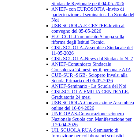
Sindacale Regionale pe il 04-05-2026
ANIEF- con EUROSOFIA -Invito di
partecipazione al seminario - La Scuola del
Noi
USB SCUOLA-E CESTER-Invito al
convegno del 05-05-2026
FLC CGIL-Comunicato Stampa sulla
riforma degli Istituti Tecnici
CISL SCUOLA-Assemblea Sindacale del
11-05-2026
CISL SCUOLA-News dal Sindacato N. 7
ANIEF-Comunicato Sindacale
Consulenza 24 mesi per il personale ATA
CUB-SUR -SGB- Sciopero Invalsi alla
Scuola Primaria del 06-05-2026
ANIEF-Seminario - La Scuola del Noi
CISLSCUOLA.EMILIA CENTRALE-
Graduatoria 24 mesi
USB SCUOLA-Convocazione Assemblea
online del 16-04-2026
UNICOBAS-Convocazione sciopero
Nazionale Scuola con Manifestazione per
il 20-04-2026
UIL SCUOLA RUA-Seminario di
formazione per collaboratori scolastici