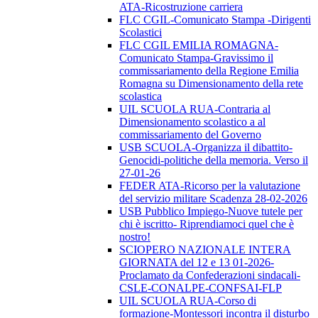
ATA-Ricostruzione carriera
FLC CGIL-Comunicato Stampa -Dirigenti
Scolastici
FLC CGIL EMILIA ROMAGNA-
Comunicato Stampa-Gravissimo il
commissariamento della Regione Emilia
Romagna su Dimensionamento della rete
scolastica
UIL SCUOLA RUA-Contraria al
Dimensionamento scolastico a al
commissariamento del Governo
USB SCUOLA-Organizza il dibattito-
Genocidi-politiche della memoria. Verso il
27-01-26
FEDER ATA-Ricorso per la valutazione
del servizio militare Scadenza 28-02-2026
USB Pubblico Impiego-Nuove tutele per
chi è iscritto- Riprendiamoci quel che è
nostro!
SCIOPERO NAZIONALE INTERA
GIORNATA del 12 e 13 01-2026-
Proclamato da Confederazioni sindacali-
CSLE-CONALPE-CONFSAI-FLP
UIL SCUOLA RUA-Corso di
formazione-Montessori incontra il disturbo