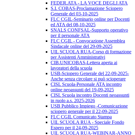
FEDER.ATA - LA VOCE DEGLI ATA
S.I. COBAS-Proclamazione Sciopero
Generale del 03-10-2025
FLC CGIL-Seminario online per Docenti
ed ATA del 08-10-2025
SNALS CONFSAL-Supporto operativo
per il personale ATA
FLC CGIL - Convocazione Assemblea
Sindacale online del 29-09-2025
UIL SCUOLA RUA-Corso di formazione
per Assistenti Amministrativi
CIB.UNICOBAS-Lettera aperta ai
lavoratori della scuola
USB-Sciopero Generale del 22-09-2025-
Anche senza circolare si può scioperare
CISL Scuola-Personale ATA incontro
online neoassunti del 19-09-2025
CISL Scuola incontro Docenti neoassunti
in ruolo a.s. 2025-2026
USB Pubblico Impiego -Comunicazione
sciopero generale per il 22-09-2025
FLC CGIL Comunicato Stampa
UIL SCUOLA RUA - Speciale Fondo
Espero per il 24-09-2025
UIL SCUOLA RUA-WEBINAR-ANNO