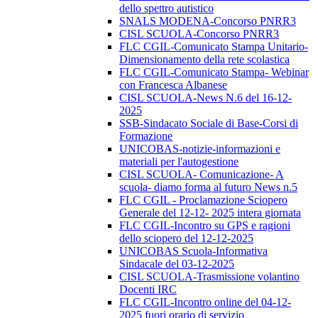
dello spettro autistico
SNALS MODENA-Concorso PNRR3
CISL SCUOLA-Concorso PNRR3
FLC CGIL-Comunicato Stampa Unitario-
Dimensionamento della rete scolastica
FLC CGIL-Comunicato Stampa- Webinar
con Francesca Albanese
CISL SCUOLA-News N.6 del 16-12-
2025
SSB-Sindacato Sociale di Base-Corsi di
Formazione
UNICOBAS-notizie-informazioni e
materiali per l'autogestione
CISL SCUOLA- Comunicazione- A
scuola- diamo forma al futuro News n.5
FLC CGIL - Proclamazione Sciopero
Generale del 12-12- 2025 intera giornata
FLC CGIL-Incontro su GPS e ragioni
dello sciopero del 12-12-2025
UNICOBAS Scuola-Informativa
Sindacale del 03-12-2025
CISL SCUOLA-Trasmissione volantino
Docenti IRC
FLC CGIL-Incontro online del 04-12-
2025 fuori orario di servizio