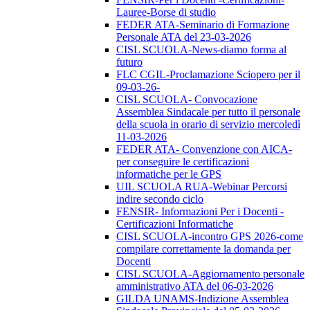
Lauree-Borse di studio
FEDER ATA-Seminario di Formazione
Personale ATA del 23-03-2026
CISL SCUOLA-News-diamo forma al
futuro
FLC CGIL-Proclamazione Sciopero per il
09-03-26-
CISL SCUOLA- Convocazione
Assemblea Sindacale per tutto il personale
della scuola in orario di servizio mercoledì
11-03-2026
FEDER ATA- Convenzione con AICA-
per conseguire le certificazioni
informatiche per le GPS
UIL SCUOLA RUA-Webinar Percorsi
indire secondo ciclo
FENSIR- Informazioni Per i Docenti -
Certificazioni Informatiche
CISL SCUOLA-incontro GPS 2026-come
compilare correttamente la domanda per
Docenti
CISL SCUOLA-Aggiornamento personale
amministrativo ATA del 06-03-2026
GILDA UNAMS-Indizione Assemblea