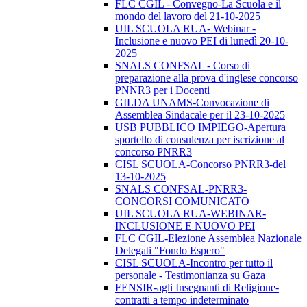
FLC CGIL - Convegno-La Scuola e il
mondo del lavoro del 21-10-2025
UIL SCUOLA RUA- Webinar -
Inclusione e nuovo PEI di lunedì 20-10-
2025
SNALS CONFSAL - Corso di
preparazione alla prova d'inglese concorso
PNNR3 per i Docenti
GILDA UNAMS-Convocazione di
Assemblea Sindacale per il 23-10-2025
USB PUBBLICO IMPIEGO-Apertura
sportello di consulenza per iscrizione al
concorso PNRR3
CISL SCUOLA-Concorso PNRR3-del
13-10-2025
SNALS CONFSAL-PNRR3-
CONCORSI COMUNICATO
UIL SCUOLA RUA-WEBINAR-
INCLUSIONE E NUOVO PEI
FLC CGIL-Elezione Assemblea Nazionale
Delegati "Fondo Espero"
CISL SCUOLA-Incontro per tutto il
personale - Testimonianza su Gaza
FENSIR-agli Insegnanti di Religione-
contratti a tempo indeterminato