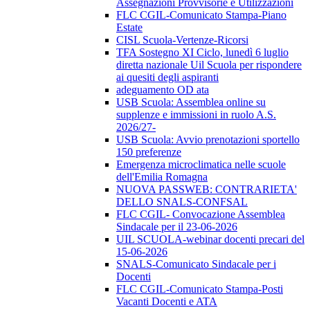
Assegnazioni Provvisorie e Utilizzazioni
FLC CGIL-Comunicato Stampa-Piano
Estate
CISL Scuola-Vertenze-Ricorsi
TFA Sostegno XI Ciclo, lunedì 6 luglio
diretta nazionale Uil Scuola per rispondere
ai quesiti degli aspiranti
adeguamento OD ata
USB Scuola: Assemblea online su
supplenze e immissioni in ruolo A.S.
2026/27-
USB Scuola: Avvio prenotazioni sportello
150 preferenze
Emergenza microclimatica nelle scuole
dell'Emilia Romagna
NUOVA PASSWEB: CONTRARIETA'
DELLO SNALS-CONFSAL
FLC CGIL- Convocazione Assemblea
Sindacale per il 23-06-2026
UIL SCUOLA-webinar docenti precari del
15-06-2026
SNALS-Comunicato Sindacale per i
Docenti
FLC CGIL-Comunicato Stampa-Posti
Vacanti Docenti e ATA