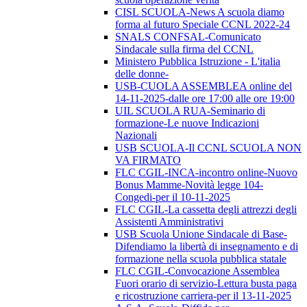
CISL SCUOLA-News A scuola diamo
forma al futuro Speciale CCNL 2022-24
SNALS CONFSAL-Comunicato
Sindacale sulla firma del CCNL
Ministero Pubblica Istruzione - L'italia
delle donne-
USB-CUOLA ASSEMBLEA online del
14-11-2025-dalle ore 17:00 alle ore 19:00
UIL SCUOLA RUA-Seminario di
formazione-Le nuove Indicazioni
Nazionali
USB SCUOLA-Il CCNL SCUOLA NON
VA FIRMATO
FLC CGIL-INCA-incontro online-Nuovo
Bonus Mamme-Novità legge 104-
Congedi-per il 10-11-2025
FLC CGIL-La cassetta degli attrezzi degli
Assistenti Amministrativi
USB Scuola Unione Sindacale di Base-
Difendiamo la libertà di insegnamento e di
formazione nella scuola pubblica statale
FLC CGIL-Convocazione Assemblea
Fuori orario di servizio-Lettura busta paga
e ricostruzione carriera-per il 13-11-2025