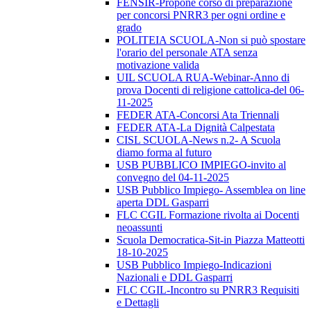
FENSIR-Propone corso di preparazione
per concorsi PNRR3 per ogni ordine e
grado
POLITEIA SCUOLA-Non si può spostare
l'orario del personale ATA senza
motivazione valida
UIL SCUOLA RUA-Webinar-Anno di
prova Docenti di religione cattolica-del 06-
11-2025
FEDER ATA-Concorsi Ata Triennali
FEDER ATA-La Dignità Calpestata
CISL SCUOLA-News n.2- A Scuola
diamo forma al futuro
USB PUBBLICO IMPIEGO-invito al
convegno del 04-11-2025
USB Pubblico Impiego- Assemblea on line
aperta DDL Gasparri
FLC CGIL Formazione rivolta ai Docenti
neoassunti
Scuola Democratica-Sit-in Piazza Matteotti
18-10-2025
USB Pubblico Impiego-Indicazioni
Nazionali e DDL Gasparri
FLC CGIL-Incontro su PNRR3 Requisiti
e Dettagli