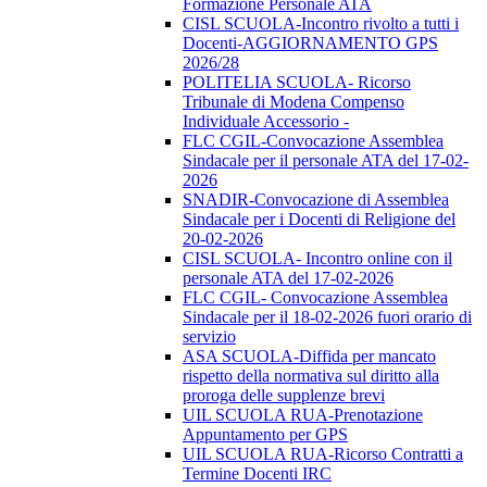
Formazione Personale ATA
CISL SCUOLA-Incontro rivolto a tutti i
Docenti-AGGIORNAMENTO GPS
2026/28
POLITELIA SCUOLA- Ricorso
Tribunale di Modena Compenso
Individuale Accessorio -
FLC CGIL-Convocazione Assemblea
Sindacale per il personale ATA del 17-02-
2026
SNADIR-Convocazione di Assemblea
Sindacale per i Docenti di Religione del
20-02-2026
CISL SCUOLA- Incontro online con il
personale ATA del 17-02-2026
FLC CGIL- Convocazione Assemblea
Sindacale per il 18-02-2026 fuori orario di
servizio
ASA SCUOLA-Diffida per mancato
rispetto della normativa sul diritto alla
proroga delle supplenze brevi
UIL SCUOLA RUA-Prenotazione
Appuntamento per GPS
UIL SCUOLA RUA-Ricorso Contratti a
Termine Docenti IRC