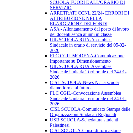
SCUOLA FUORI DALL'ORARIO DI
SERVIZIO
ARRETRATI CCNL 22/24- ERRORI DI
ATTRIBUZIONE NELLA
ELARGIZIONE DEI FONDI,
ASA - Allontanamento dal posto di lavoro
dei docenti senza alunni in classe
UIL SCUOLA RUA-Assemblea
Sindacale in orario di servizio del 05-02-
2026
FLC CGIL MODENA-Comunicazione
Importante su Dimensionamento
UIL SCUOLA RUA-Assemblea
Sindacale Unitaria Territoriale del 24-01-
2026
CISL-SCUOLA-News N.1-a scuola
diamo forma al futuro
FLC CGIL-Convocazione Assemblea
Sindacale Unitaria Territoriale del 24-01-
2026
CISL SCUOLA-Comunicato Stampa delle
Organizzazioni Sindacali Regionali
USB SCUOLA-Schedatura studenti
Palestinesi
CISL SCUOLA-Corso di formazione