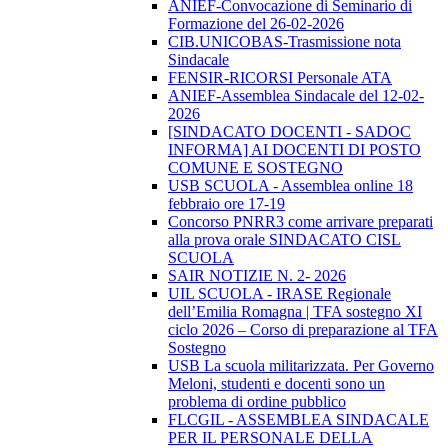
ANIEF-Convocazione di Seminario di
Formazione del 26-02-2026
CIB.UNICOBAS-Trasmissione nota
Sindacale
FENSIR-RICORSI Personale ATA
ANIEF-Assemblea Sindacale del 12-02-
2026
[SINDACATO DOCENTI - SADOC
INFORMA] AI DOCENTI DI POSTO
COMUNE E SOSTEGNO
USB SCUOLA - Assemblea online 18
febbraio ore 17-19
Concorso PNRR3 come arrivare preparati
alla prova orale SINDACATO CISL
SCUOLA
SAIR NOTIZIE N. 2- 2026
UIL SCUOLA - IRASE Regionale
dell’Emilia Romagna | TFA sostegno XI
ciclo 2026 – Corso di preparazione al TFA
Sostegno
USB La scuola militarizzata. Per Governo
Meloni, studenti e docenti sono un
problema di ordine pubblico
FLCGIL - ASSEMBLEA SINDACALE
PER IL PERSONALE DELLA