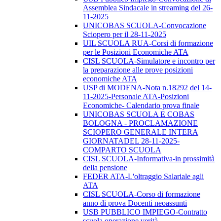
Assemblea Sindacale in streaming del 26-
11-2025
UNICOBAS SCUOLA-Convocazione
Sciopero per il 28-11-2025
UIL SCUOLA RUA-Corsi di formazione
per le Posizioni Economiche ATA
CISL SCUOLA-Simulatore e incontro per
la preparazione alle prove posizioni
economiche ATA
USP di MODENA-Nota n.18292 del 14-
11-2025-Personale ATA-Posizioni
Economiche- Calendario prova finale
UNICOBAS SCUOLA E COBAS
BOLOGNA - PROCLAMAZIONE
SCIOPERO GENERALE INTERA
GIORNATADEL 28-11-2025-
COMPARTO SCUOLA
CISL SCUOLA-Informativa-in prossimità
della pensione
FEDER ATA-L'oltraggio Salariale agli
ATA
CISL SCUOLA-Corso di formazione
anno di prova Docenti neoassunti
USB PUBBLICO IMPIEGO-Contratto
scuola operazione verità