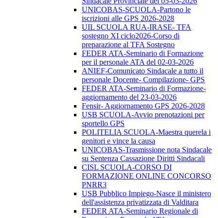
Sindacale Provinciale del 05-03-2026
UNICOBAS-SCUOLA-Partono le
iscrizioni alle GPS 2026-2028
UIL SCUOLA RUA-IRASE- TFA
sostegno XI ciclo2026-Corso di
preparazione al TFA Sostegno
FEDER ATA-Seminario di Formazione
per il personale ATA del 02-03-2026
ANIEF-Comunicato Sindacale a tutto il
personale Docente- Compilazione- GPS
FEDER ATA-Seminario di Formazione-
aggiornamento del 23-03-2026
Fensir- Aggiornamento GPS 2026-2028
USB SCUOLA-Avvio prenotazioni per
sportello GPS
POLITELIA SCUOLA-Maestra querela i
genitori e vince la causa
UNICOBAS-Trasmissione nota Sindacale
su Sentenza Cassazione Diritti Sindacali
CISL SCUOLA-CORSO DI
FORMAZIONE ONLINE CONCORSO
PNRR3
USB Pubblico Impiego-Nasce il ministero
dell'assistenza privatizzata di Valditara
FEDER ATA-Seminario Regionale di