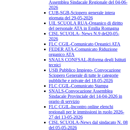
Assemblea Sindacale Regionale del 04-06-
2026
CUB-SGB-Sciopero generale intera
giornata del 29-05-2026
UIL SCUOLA RUA-Organico di diritto
del personale ATA in Emilia Romagna
CISL SCUOLA- News N.9 del20-05-
2026
FLC CGIL-Comunicato Organici ATA
FEDER ATA-Comunicato Riduzione
organico ATA
SNALS CONFSAL-Riforma degli Istituti
tecnici
USB Pubblico Impiego- Convocazione
Sciopero Generale di tutte le categorie
pubbliche e private del 18-05-2026
FLC CGIL-Comunicato Stampa
SNALS-Convocazione Assemblea
Sindacale Provinciale del 14-04-2026 in
orario di servizio
FLC CGIL-Incontro online elenchi
regionali per le immissioni in ruolo 2026-
27 del 13-05-2026
CISL SCUOLA-News dal sindacato N. 08
del 05-05-2026