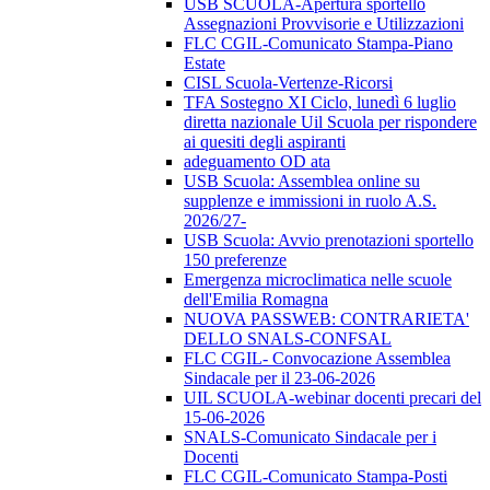
USB SCUOLA-Apertura sportello
Assegnazioni Provvisorie e Utilizzazioni
FLC CGIL-Comunicato Stampa-Piano
Estate
CISL Scuola-Vertenze-Ricorsi
TFA Sostegno XI Ciclo, lunedì 6 luglio
diretta nazionale Uil Scuola per rispondere
ai quesiti degli aspiranti
adeguamento OD ata
USB Scuola: Assemblea online su
supplenze e immissioni in ruolo A.S.
2026/27-
USB Scuola: Avvio prenotazioni sportello
150 preferenze
Emergenza microclimatica nelle scuole
dell'Emilia Romagna
NUOVA PASSWEB: CONTRARIETA'
DELLO SNALS-CONFSAL
FLC CGIL- Convocazione Assemblea
Sindacale per il 23-06-2026
UIL SCUOLA-webinar docenti precari del
15-06-2026
SNALS-Comunicato Sindacale per i
Docenti
FLC CGIL-Comunicato Stampa-Posti