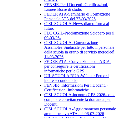
FENSIR-Per i Docenti -Certificazioni-
Lauree-Borse di studio
FEDER ATA-Seminario di Formazione
Personale ATA del 23-03-2026
CISL SCUOLA-News-diamo forma al
futuro
FLC CGIL-Proclamazione Sciopero per il
09-03-26-
CISL SCUOLA- Convocazione
Assemblea Sindacale per tutto il personale
della scuola in orario di servizio mercoledì
11-03-2026
FEDER ATA- Convenzione con AICA-
per conseguire le certificazioni
informatiche per le GPS
UIL SCUOLA RUA-Webinar Percorsi
indire secondo ciclo
FENSIR- Informazioni Per i Docenti -
Certificazioni Informatiche
CISL SCUOLA-incontro GPS 2026-come
compilare correttamente la domanda per
Docenti
CISL SCUOLA-Aggiornamento personale
amministrativo ATA del 06-03-2026