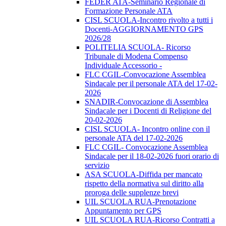
FEDER ATA-Seminario Regionale di
Formazione Personale ATA
CISL SCUOLA-Incontro rivolto a tutti i
Docenti-AGGIORNAMENTO GPS
2026/28
POLITELIA SCUOLA- Ricorso
Tribunale di Modena Compenso
Individuale Accessorio -
FLC CGIL-Convocazione Assemblea
Sindacale per il personale ATA del 17-02-
2026
SNADIR-Convocazione di Assemblea
Sindacale per i Docenti di Religione del
20-02-2026
CISL SCUOLA- Incontro online con il
personale ATA del 17-02-2026
FLC CGIL- Convocazione Assemblea
Sindacale per il 18-02-2026 fuori orario di
servizio
ASA SCUOLA-Diffida per mancato
rispetto della normativa sul diritto alla
proroga delle supplenze brevi
UIL SCUOLA RUA-Prenotazione
Appuntamento per GPS
UIL SCUOLA RUA-Ricorso Contratti a