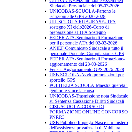
GILDA UNAMS-Indizione Assemblea
Sindacale Provinciale del 05-03-2026
UNICOBAS-SCUOLA-Partono le
iscrizioni alle GPS 2026-2028
UIL SCUOLA RUA-IRASE- TFA
sostegno XI ciclo2026-Corso di
preparazione al TFA Sostegno
FEDER ATA-Seminario di Formazione
per il personale ATA del 02-03-2026
ANIEF-Comunicato Sindacale a tutto il
personale Docente- Compilazione- GPS
FEDER ATA-Seminario di Formazione-
aggiornamento del 23-03-2026
Fensir- Aggiornamento GPS 2026-2028
USB SCUOLA-Avvio prenotazioni per
sportello GPS
POLITELIA SCUOLA-Maestra querela i
genitori e vince la causa
UNICOBAS-Trasmissione nota Sindacale
su Sentenza Cassazione Diritti Sindacali
CISL SCUOLA-CORSO DI
FORMAZIONE ONLINE CONCORSO
PNRR3
USB Pubblico Impiego-Nasce il ministero
dell'assistenza privatizzata di Valditara