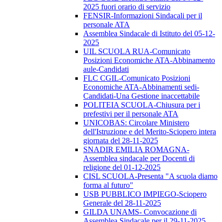
2025 fuori orario di servizio
FENSIR-Informazioni Sindacali per il
personale ATA
Assemblea Sindacale di Istituto del 05-12-
2025
UIL SCUOLA RUA-Comunicato
Posizioni Economiche ATA-Abbinamento
aule-Candidati
FLC CGIL-Comunicato Posizioni
Economiche ATA-Abbinamenti sedi-
Candidati-Una Gestione inaccettabile
POLITEIA SCUOLA-Chiusura per i
prefestivi per il personale ATA
UNICOBAS: Circolare Ministero
dell'Istruzione e del Merito-Sciopero intera
giornata del 28-11-2025
SNADIR EMILIA ROMAGNA-
Assemblea sindacale per Docenti di
religione del 01-12-2025
CISL SCUOLA-Presenta "A scuola diamo
forma al futuro"
USB PUBBLICO IMPIEGO-Sciopero
Generale del 28-11-2025
GILDA UNAMS- Convocazione di
Assemblea Sindacale per il 29-11-2025