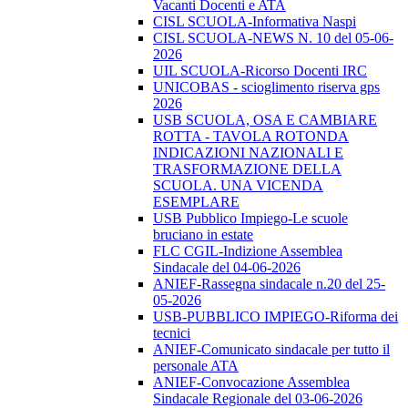
Vacanti Docenti e ATA
CISL SCUOLA-Informativa Naspi
CISL SCUOLA-NEWS N. 10 del 05-06-
2026
UIL SCUOLA-Ricorso Docenti IRC
UNICOBAS - scioglimento riserva gps
2026
USB SCUOLA, OSA E CAMBIARE
ROTTA - TAVOLA ROTONDA
INDICAZIONI NAZIONALI E
TRASFORMAZIONE DELLA
SCUOLA. UNA VICENDA
ESEMPLARE
USB Pubblico Impiego-Le scuole
bruciano in estate
FLC CGIL-Indizione Assemblea
Sindacale del 04-06-2026
ANIEF-Rassegna sindacale n.20 del 25-
05-2026
USB-PUBBLICO IMPIEGO-Riforma dei
tecnici
ANIEF-Comunicato sindacale per tutto il
personale ATA
ANIEF-Convocazione Assemblea
Sindacale Regionale del 03-06-2026