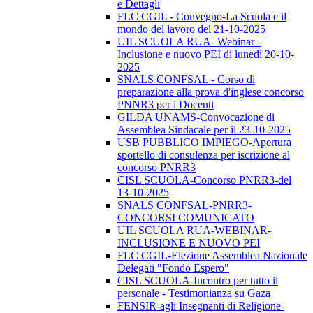
e Dettagli
FLC CGIL - Convegno-La Scuola e il
mondo del lavoro del 21-10-2025
UIL SCUOLA RUA- Webinar -
Inclusione e nuovo PEI di lunedì 20-10-
2025
SNALS CONFSAL - Corso di
preparazione alla prova d'inglese concorso
PNNR3 per i Docenti
GILDA UNAMS-Convocazione di
Assemblea Sindacale per il 23-10-2025
USB PUBBLICO IMPIEGO-Apertura
sportello di consulenza per iscrizione al
concorso PNRR3
CISL SCUOLA-Concorso PNRR3-del
13-10-2025
SNALS CONFSAL-PNRR3-
CONCORSI COMUNICATO
UIL SCUOLA RUA-WEBINAR-
INCLUSIONE E NUOVO PEI
FLC CGIL-Elezione Assemblea Nazionale
Delegati "Fondo Espero"
CISL SCUOLA-Incontro per tutto il
personale - Testimonianza su Gaza
FENSIR-agli Insegnanti di Religione-