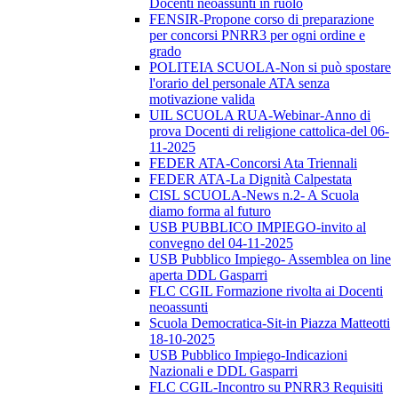
Docenti neoassunti in ruolo
FENSIR-Propone corso di preparazione
per concorsi PNRR3 per ogni ordine e
grado
POLITEIA SCUOLA-Non si può spostare
l'orario del personale ATA senza
motivazione valida
UIL SCUOLA RUA-Webinar-Anno di
prova Docenti di religione cattolica-del 06-
11-2025
FEDER ATA-Concorsi Ata Triennali
FEDER ATA-La Dignità Calpestata
CISL SCUOLA-News n.2- A Scuola
diamo forma al futuro
USB PUBBLICO IMPIEGO-invito al
convegno del 04-11-2025
USB Pubblico Impiego- Assemblea on line
aperta DDL Gasparri
FLC CGIL Formazione rivolta ai Docenti
neoassunti
Scuola Democratica-Sit-in Piazza Matteotti
18-10-2025
USB Pubblico Impiego-Indicazioni
Nazionali e DDL Gasparri
FLC CGIL-Incontro su PNRR3 Requisiti