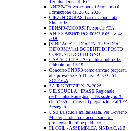
Termine Docenti IRC
ANIEF-Convocazione di Seminario di
Formazione del 26-02-2026
CIB.UNICOBAS-Trasmissione nota
Sindacale
FENSIR-RICORSI Personale ATA
ANIEF-Assemblea Sindacale del 12-02-
2026
[SINDACATO DOCENTI - SADOC
INFORMA] AI DOCENTI DI POSTO
COMUNE E SOSTEGNO
USB SCUOLA - Assemblea online 18
febbraio ore 17-19
Concorso PNRR3 come arrivare preparati
alla prova orale SINDACATO CISL
SCUOLA
SAIR NOTIZIE N. 2- 2026
UIL SCUOLA - IRASE Regionale
dell’Emilia Romagna | TFA sostegno XI
ciclo 2026 – Corso di preparazione al TFA
Sostegno
USB La scuola militarizzata. Per Governo
Meloni, studenti e docenti sono un
problema di ordine pubblico
FLCGIL - ASSEMBLEA SINDACALE