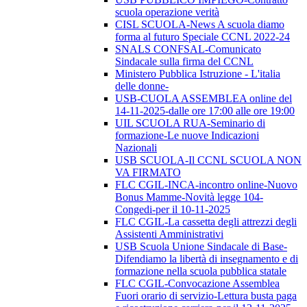
scuola operazione verità
CISL SCUOLA-News A scuola diamo
forma al futuro Speciale CCNL 2022-24
SNALS CONFSAL-Comunicato
Sindacale sulla firma del CCNL
Ministero Pubblica Istruzione - L'italia
delle donne-
USB-CUOLA ASSEMBLEA online del
14-11-2025-dalle ore 17:00 alle ore 19:00
UIL SCUOLA RUA-Seminario di
formazione-Le nuove Indicazioni
Nazionali
USB SCUOLA-Il CCNL SCUOLA NON
VA FIRMATO
FLC CGIL-INCA-incontro online-Nuovo
Bonus Mamme-Novità legge 104-
Congedi-per il 10-11-2025
FLC CGIL-La cassetta degli attrezzi degli
Assistenti Amministrativi
USB Scuola Unione Sindacale di Base-
Difendiamo la libertà di insegnamento e di
formazione nella scuola pubblica statale
FLC CGIL-Convocazione Assemblea
Fuori orario di servizio-Lettura busta paga