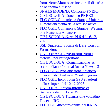
formazione-Montessori incontra il disturbo
dello spettro autistico
SNALS MODENA-Concorso PNRR3
CISL SCUOLA-Concorso PNRR3
FLC CGIL-Comunicato Stampa Unitario-
Dimensionamento della rete scolastica
FLC CGIL-Comunicato Stampa- Webinar
con Francesca Albanese
CISL SCUOLA-News N.6 del 16-12-
2025
SSB-Sindacato Sociale di Base-Corsi di
Formazione
UNICOBAS-notizie-informazioni e
materiali per l'autogestione
CISL SCUOLA- Comunicazione- A
scuola- diamo forma al futuro News n.5
FLC CGIL - Proclamazione Sciopero
Generale del 12-12- 2025 intera giornata
FLC CGIL-Incontro su GPS e ragioni
dello sciopero del 12-12-2025
UNICOBAS Scuola-Informativa
Sindacale del 03-12-2025
CISL SCUOLA-Trasmissione volantino
Docenti IRC
FLC CGIL-Incontro online del 04-12-