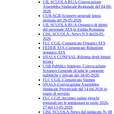
UIL SCUOLA RUA-Convocazione
Assemblea Sindacale Regionale del 04-06-
2026
CUB-SGB-Sciopero generale intera
giornata del 29-05-2026
UIL SCUOLA RUA-Organico di diritto
del personale ATA in Emilia Romagna
CISL SCUOLA- News N.9 del20-05-
2026
FLC CGIL-Comunicato Organici ATA
FEDER ATA-Comunicato Riduzione
organico ATA
SNALS CONFSAL-Riforma degli Istituti
tecnici
USB Pubblico Impiego- Convocazione
Sciopero Generale di tutte le categorie
pubbliche e private del 18-05-2026
FLC CGIL-Comunicato Stampa
SNALS-Convocazione Assemblea
Sindacale Provinciale del 14-04-2026 in
orario di servizio
FLC CGIL-Incontro online elenchi
regionali per le immissioni in ruolo 2026-
27 del 13-05-2026
CISL SCUOLA-News dal sindacato N. 08