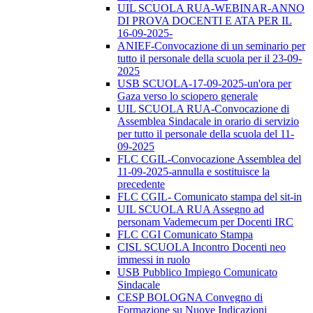
UIL SCUOLA RUA-WEBINAR-ANNO
DI PROVA DOCENTI E ATA PER IL
16-09-2025-
ANIEF-Convocazione di un seminario per
tutto il personale della scuola per il 23-09-
2025
USB SCUOLA-17-09-2025-un'ora per
Gaza verso lo sciopero generale
UIL SCUOLA RUA-Convocazione di
Assemblea Sindacale in orario di servizio
per tutto il personale della scuola del 11-
09-2025
FLC CGIL-Convocazione Assemblea del
11-09-2025-annulla e sostituisce la
precedente
FLC CGIL- Comunicato stampa del sit-in
UIL SCUOLA RUA Assegno ad
personam Vademecum per Docenti IRC
FLC CGI Comunicato Stampa
CISL SCUOLA Incontro Docenti neo
immessi in ruolo
USB Pubblico Impiego Comunicato
Sindacale
CESP BOLOGNA Convegno di
Formazione su Nuove Indicazioni