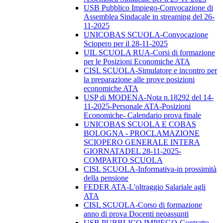
USB Pubblico Impiego-Convocazione di
Assemblea Sindacale in streaming del 26-
11-2025
UNICOBAS SCUOLA-Convocazione
Sciopero per il 28-11-2025
UIL SCUOLA RUA-Corsi di formazione
per le Posizioni Economiche ATA
CISL SCUOLA-Simulatore e incontro per
la preparazione alle prove posizioni
economiche ATA
USP di MODENA-Nota n.18292 del 14-
11-2025-Personale ATA-Posizioni
Economiche- Calendario prova finale
UNICOBAS SCUOLA E COBAS
BOLOGNA - PROCLAMAZIONE
SCIOPERO GENERALE INTERA
GIORNATADEL 28-11-2025-
COMPARTO SCUOLA
CISL SCUOLA-Informativa-in prossimità
della pensione
FEDER ATA-L'oltraggio Salariale agli
ATA
CISL SCUOLA-Corso di formazione
anno di prova Docenti neoassunti
USB PUBBLICO IMPIEGO-Contratto