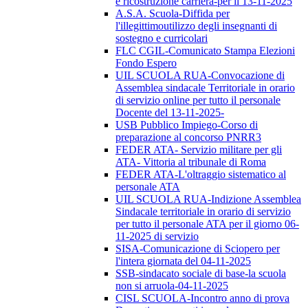
e ricostruzione carriera-per il 13-11-2025
A.S.A. Scuola-Diffida per
l'illegittimoutilizzo degli insegnanti di
sostegno e curricolari
FLC CGIL-Comunicato Stampa Elezioni
Fondo Espero
UIL SCUOLA RUA-Convocazione di
Assemblea sindacale Territoriale in orario
di servizio online per tutto il personale
Docente del 13-11-2025-
USB Pubblico Impiego-Corso di
preparazione al concorso PNRR3
FEDER ATA- Servizio militare per gli
ATA- Vittoria al tribunale di Roma
FEDER ATA-L'oltraggio sistematico al
personale ATA
UIL SCUOLA RUA-Indizione Assemblea
Sindacale territoriale in orario di servizio
per tutto il personale ATA per il giorno 06-
11-2025 di servizio
SISA-Comunicazione di Sciopero per
l'intera giornata del 04-11-2025
SSB-sindacato sociale di base-la scuola
non si arruola-04-11-2025
CISL SCUOLA-Incontro anno di prova