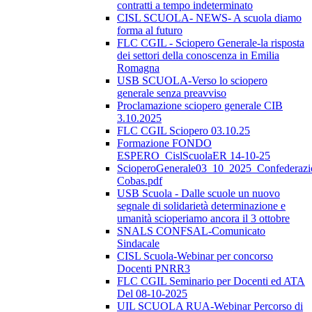
contratti a tempo indeterminato
CISL SCUOLA- NEWS- A scuola diamo
forma al futuro
FLC CGIL - Sciopero Generale-la risposta
dei settori della conoscenza in Emilia
Romagna
USB SCUOLA-Verso lo sciopero
generale senza preavviso
Proclamazione sciopero generale CIB
3.10.2025
FLC CGIL Sciopero 03.10.25
Formazione FONDO
ESPERO_CislScuolaER 14-10-25
ScioperoGenerale03_10_2025_Confederazi
Cobas.pdf
USB Scuola - Dalle scuole un nuovo
segnale di solidarietà determinazione e
umanità scioperiamo ancora il 3 ottobre
SNALS CONFSAL-Comunicato
Sindacale
CISL Scuola-Webinar per concorso
Docenti PNRR3
FLC CGIL Seminario per Docenti ed ATA
Del 08-10-2025
UIL SCUOLA RUA-Webinar Percorso di