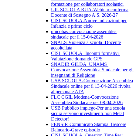
formazione per collaboratori scolastici
UIL SCUOLA RUA-Webinar conferma
Docente di Sostegno A.S. 2026-27
CISL SCUOLA-Nuove indicazioni per
Infanzia e primo ciclo
unicobas-convocazione assemblea
sindacale per il 15-04-2026
SNALS-Violenza a scuola -Docente
accoltellata
CISL SCUOLA- Incontri formativi-
Valutazione domande GPS
SNADIR-GILDA -UNAMS-
Convocazione Assemblea Sindacale per gli
insegnanti di Religione
USB SCUOLA-Convocazione Assemblea
Sindacale online per il 13-04-2026 rivolta
al personale ATA
FLC CGIL Modena-Convocazione
Assemblea Sindacale per 08-04-2026
USB Pubblico impiego-Per una scuola
sicura servono investimenti-non Metal
Detector!
FENSIR-Comunicato Stampa-Trescore
Balneario-Grave episodio
CISL SCUOLA- Question Time Per i