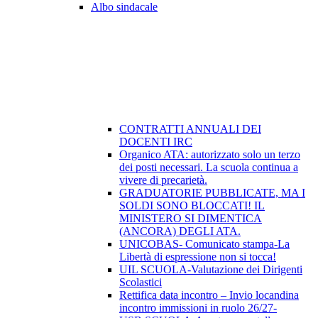
Albo sindacale
CONTRATTI ANNUALI DEI
DOCENTI IRC
Organico ATA: autorizzato solo un terzo
dei posti necessari. La scuola continua a
vivere di precarietà.
GRADUATORIE PUBBLICATE, MA I
SOLDI SONO BLOCCATI! IL
MINISTERO SI DIMENTICA
(ANCORA) DEGLI ATA.
UNICOBAS- Comunicato stampa-La
Libertà di espressione non si tocca!
UIL SCUOLA-Valutazione dei Dirigenti
Scolastici
Rettifica data incontro – Invio locandina
incontro immissioni in ruolo 26/27-