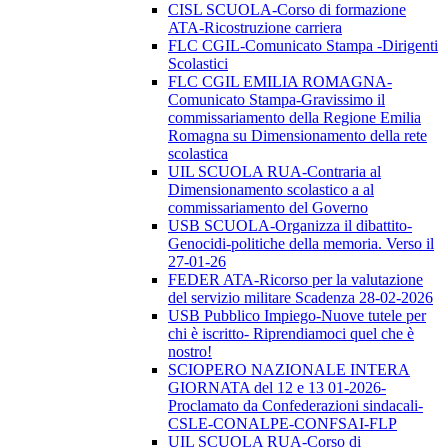
CISL SCUOLA-Corso di formazione
ATA-Ricostruzione carriera
FLC CGIL-Comunicato Stampa -Dirigenti
Scolastici
FLC CGIL EMILIA ROMAGNA-
Comunicato Stampa-Gravissimo il
commissariamento della Regione Emilia
Romagna su Dimensionamento della rete
scolastica
UIL SCUOLA RUA-Contraria al
Dimensionamento scolastico a al
commissariamento del Governo
USB SCUOLA-Organizza il dibattito-
Genocidi-politiche della memoria. Verso il
27-01-26
FEDER ATA-Ricorso per la valutazione
del servizio militare Scadenza 28-02-2026
USB Pubblico Impiego-Nuove tutele per
chi è iscritto- Riprendiamoci quel che è
nostro!
SCIOPERO NAZIONALE INTERA
GIORNATA del 12 e 13 01-2026-
Proclamato da Confederazioni sindacali-
CSLE-CONALPE-CONFSAI-FLP
UIL SCUOLA RUA-Corso di