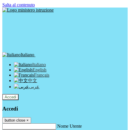
Salta al contenuto
Italiano
Italiano
English
Français
中文
عربى
Accedi
Accedi
button close
×
Nome Utente