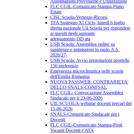
Assegnazioni Provvisorie e Utilizzazioni
FLC CGIL-Comunicato Stampa-Piano
Estate
CISL Scuola-Vertenze-Ricorsi
TFA Sostegno XI Ciclo, lunedì 6 luglio
diretta nazionale Uil Scuola per rispondere
ai quesiti degli aspiranti
adeguamento OD ata
USB Scuola: Assemblea online su
supplenze e immissioni in ruolo A.S.
2026/27-
USB Scuola: Avvio prenotazioni sportello
150 preferenze
Emergenza microclimatica nelle scuole
dell'Emilia Romagna
NUOVA PASSWEB: CONTRARIETA'
DELLO SNALS-CONFSAL
FLC CGIL- Convocazione Assemblea
Sindacale per il 23-06-2026
UIL SCUOLA-webinar docenti precari del
15-06-2026
SNALS-Comunicato Sindacale per i
Docenti
FLC CGIL-Comunicato Stampa-Posti
Vacanti Docenti e ATA