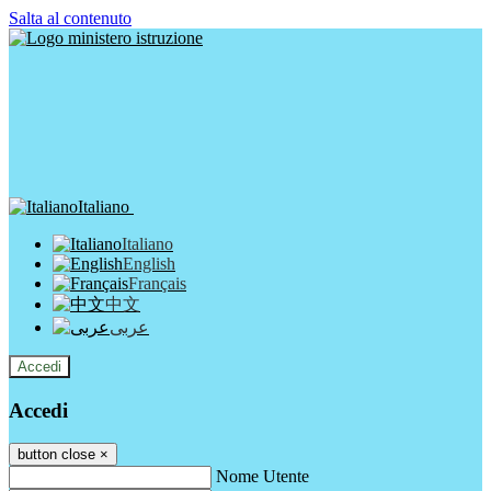
Salta al contenuto
Italiano
Italiano
English
Français
中文
عربى
Accedi
Accedi
button close
×
Nome Utente