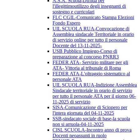
A.S.A. Scuola-Diffida per
l'illegittimoutilizzo degli insegnanti di
sostegno e curricolari
FLC CGIL-Comunicato Stampa Elezioni
Fondo Espero
UIL SCUOLA RUA-Convocazione di
Assemblea sindacale Territoriale in orario
di servizio online per tutto il personale
Docente del 13-11-2025-
USB Pubblico Impiego-Corso di
preparazione al concorso PNRR3
FEDER ATA- Servizio militare per gli
ATA- Vittoria al tribunale di Roma
FEDER ATA-L'oltraggio sistematico al
personale ATA
UIL SCUOLA RUA-Indizione Assemblea
Sindacale territoriale in orario di servizio
per tutto il personale ATA per il giorno 06-
11-2025 di servizio
SISA-Comunicazione di Sciopero per
l'intera giornata del 04-11-2025
SSB-sindacato sociale di base-la scuola
non si arruola-04-11-2025
CISL SCUOLA-Incontro anno di prova
Docenti neoassunti in ruolo