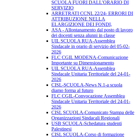
SCUOLA FUORI DALL'ORARIO DI
SERVIZIO
ARRETRATI CCNL 22/24- ERRORI DI
ATTRIBUZIONE NELLA
ELARGIZIONE DEI FONDI,
ASA - Allontanamento dal posto di lavoro
dei docenti senza alunni in classe
UIL SCUOLA RUA-Assemblea
Sindacale in orario di servizio del 05-02-
2026
FLC CGIL MODENA-Comunicazione
Importante su Dimensionamento
UIL SCUOLA RUA-Assemblea
Sindacale Unitaria Territoriale del 24-01-
2026
CISL-SCUOLA-News N.1-a scuola
diamo forma al futuro
FLC CGIL-Convocazione Assemblea
Sindacale Unitaria Territoriale del 24-01-
2026
CISL SCUOLA-Comunicato Stampa delle
Organizzazioni Sindacali Regionali
USB SCUOLA-Schedatura studenti
Palestinesi
CISL SCUOLA-Corso di formazione