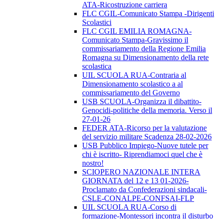
ATA-Ricostruzione carriera
FLC CGIL-Comunicato Stampa -Dirigenti
Scolastici
FLC CGIL EMILIA ROMAGNA-
Comunicato Stampa-Gravissimo il
commissariamento della Regione Emilia
Romagna su Dimensionamento della rete
scolastica
UIL SCUOLA RUA-Contraria al
Dimensionamento scolastico a al
commissariamento del Governo
USB SCUOLA-Organizza il dibattito-
Genocidi-politiche della memoria. Verso il
27-01-26
FEDER ATA-Ricorso per la valutazione
del servizio militare Scadenza 28-02-2026
USB Pubblico Impiego-Nuove tutele per
chi è iscritto- Riprendiamoci quel che è
nostro!
SCIOPERO NAZIONALE INTERA
GIORNATA del 12 e 13 01-2026-
Proclamato da Confederazioni sindacali-
CSLE-CONALPE-CONFSAI-FLP
UIL SCUOLA RUA-Corso di
formazione-Montessori incontra il disturbo