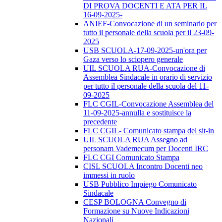
DI PROVA DOCENTI E ATA PER IL
16-09-2025-
ANIEF-Convocazione di un seminario per
tutto il personale della scuola per il 23-09-
2025
USB SCUOLA-17-09-2025-un'ora per
Gaza verso lo sciopero generale
UIL SCUOLA RUA-Convocazione di
Assemblea Sindacale in orario di servizio
per tutto il personale della scuola del 11-
09-2025
FLC CGIL-Convocazione Assemblea del
11-09-2025-annulla e sostituisce la
precedente
FLC CGIL- Comunicato stampa del sit-in
UIL SCUOLA RUA Assegno ad
personam Vademecum per Docenti IRC
FLC CGI Comunicato Stampa
CISL SCUOLA Incontro Docenti neo
immessi in ruolo
USB Pubblico Impiego Comunicato
Sindacale
CESP BOLOGNA Convegno di
Formazione su Nuove Indicazioni
Nazionali