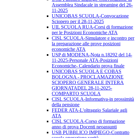
Assemblea Sindacale in streaming del 26-
11-2025
UNICOBAS SCUOLA-Convocazione
Sciopero per il 28-11-2025
UIL SCUOLA RUA-Corsi di formazione
per le Posizioni Economiche ATA
CISL SCUOLA-Simulatore e incontro per
la preparazione alle prove posizioni
economiche ATA
USP di MODENA-Nota n.18292 del 14-
11-2025-Personale ATA-Posizioni
Economiche- Calendario prova finale
UNICOBAS SCUOLA E COBAS
BOLOGNA - PROCLAMAZIONE
SCIOPERO GENERALE INTERA
GIORNATADEL 28-11-2025-
COMPARTO SCUOLA
CISL SCUOLA-Informativa-in prossimità
della pensione
FEDER ATA-L'oltraggio Salariale agli
ATA
CISL SCUOLA-Corso di formazione
anno di prova Docenti neoassunti
USB PUBBLICO IMPIEGO-Contratto
scuola operazione verità