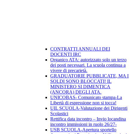
CONTRATTI ANNUALI DEI
DOCENTI IRC
Organico ATA: autorizzato solo un terzo
dei posti necessari. La scuola continua a
vivere di precarietà.
GRADUATORIE PUBBLICATE, MA I
SOLDI SONO BLOCCATI! IL
MINISTERO SI DIMENTICA
(ANCORA) DEGLI ATA.
UNICOBAS- Comunicato stampa-La
Libertà di espressione non si tocca!
UIL SCUOLA-Valutazione dei Dirigenti
Scolastici
Rettifica data incontro – Invio locandina
incontro immissioni in ruolo 26/27-
USB SCUOLA-Apertura sportello