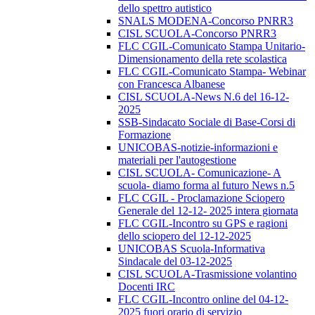
dello spettro autistico
SNALS MODENA-Concorso PNRR3
CISL SCUOLA-Concorso PNRR3
FLC CGIL-Comunicato Stampa Unitario-
Dimensionamento della rete scolastica
FLC CGIL-Comunicato Stampa- Webinar
con Francesca Albanese
CISL SCUOLA-News N.6 del 16-12-
2025
SSB-Sindacato Sociale di Base-Corsi di
Formazione
UNICOBAS-notizie-informazioni e
materiali per l'autogestione
CISL SCUOLA- Comunicazione- A
scuola- diamo forma al futuro News n.5
FLC CGIL - Proclamazione Sciopero
Generale del 12-12- 2025 intera giornata
FLC CGIL-Incontro su GPS e ragioni
dello sciopero del 12-12-2025
UNICOBAS Scuola-Informativa
Sindacale del 03-12-2025
CISL SCUOLA-Trasmissione volantino
Docenti IRC
FLC CGIL-Incontro online del 04-12-
2025 fuori orario di servizio