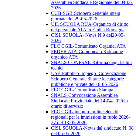
Assemblea Sindacale Regionale del 04-06-
2026
CUB-SGB-Sciopero generale intera
giornata del 29-05-2026
UIL SCUOLA RUA-Organico di diritto
del personale ATA in Emilia Romagna
CISL SCUOLA- News N.9 del20-05-
2026
FLC CGIL-Comunicato Organici ATA
FEDER ATA-Comunicato Riduzione
organico ATA
SNALS CONFSAL-Riforma degli Istituti
tecnici
USB Pubblico Impiego- Convocazione
Sciopero Generale di tutte le categorie
pubbliche e private del 18-05-2026
FLC CGIL-Comunicato Stampa
SNALS-Convocazione Assemblea
Sindacale Provinciale del 14-04-2026 in
orario di servizio
FLC CGIL-Incontro online elenchi
regionali per le immissioni in ruolo 2026-
27 del 13-05-2026
CISL SCUOLA-News dal sindacato N. 08
del 05-05-2026