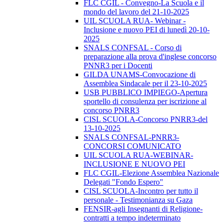
FLC CGIL - Convegno-La Scuola e il
mondo del lavoro del 21-10-2025
UIL SCUOLA RUA- Webinar -
Inclusione e nuovo PEI di lunedì 20-10-
2025
SNALS CONFSAL - Corso di
preparazione alla prova d'inglese concorso
PNNR3 per i Docenti
GILDA UNAMS-Convocazione di
Assemblea Sindacale per il 23-10-2025
USB PUBBLICO IMPIEGO-Apertura
sportello di consulenza per iscrizione al
concorso PNRR3
CISL SCUOLA-Concorso PNRR3-del
13-10-2025
SNALS CONFSAL-PNRR3-
CONCORSI COMUNICATO
UIL SCUOLA RUA-WEBINAR-
INCLUSIONE E NUOVO PEI
FLC CGIL-Elezione Assemblea Nazionale
Delegati "Fondo Espero"
CISL SCUOLA-Incontro per tutto il
personale - Testimonianza su Gaza
FENSIR-agli Insegnanti di Religione-
contratti a tempo indeterminato