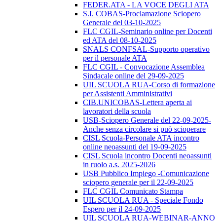
FEDER.ATA - LA VOCE DEGLI ATA
S.I. COBAS-Proclamazione Sciopero
Generale del 03-10-2025
FLC CGIL-Seminario online per Docenti
ed ATA del 08-10-2025
SNALS CONFSAL-Supporto operativo
per il personale ATA
FLC CGIL - Convocazione Assemblea
Sindacale online del 29-09-2025
UIL SCUOLA RUA-Corso di formazione
per Assistenti Amministrativi
CIB.UNICOBAS-Lettera aperta ai
lavoratori della scuola
USB-Sciopero Generale del 22-09-2025-
Anche senza circolare si può scioperare
CISL Scuola-Personale ATA incontro
online neoassunti del 19-09-2025
CISL Scuola incontro Docenti neoassunti
in ruolo a.s. 2025-2026
USB Pubblico Impiego -Comunicazione
sciopero generale per il 22-09-2025
FLC CGIL Comunicato Stampa
UIL SCUOLA RUA - Speciale Fondo
Espero per il 24-09-2025
UIL SCUOLA RUA-WEBINAR-ANNO