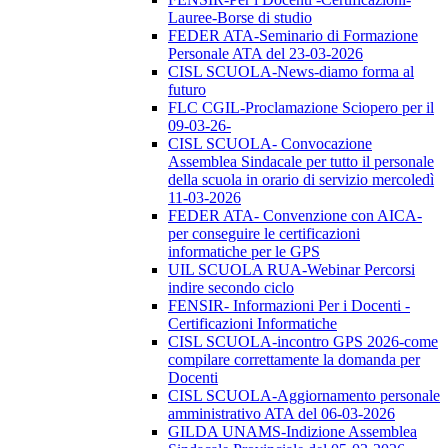
Lauree-Borse di studio
FEDER ATA-Seminario di Formazione
Personale ATA del 23-03-2026
CISL SCUOLA-News-diamo forma al
futuro
FLC CGIL-Proclamazione Sciopero per il
09-03-26-
CISL SCUOLA- Convocazione
Assemblea Sindacale per tutto il personale
della scuola in orario di servizio mercoledì
11-03-2026
FEDER ATA- Convenzione con AICA-
per conseguire le certificazioni
informatiche per le GPS
UIL SCUOLA RUA-Webinar Percorsi
indire secondo ciclo
FENSIR- Informazioni Per i Docenti -
Certificazioni Informatiche
CISL SCUOLA-incontro GPS 2026-come
compilare correttamente la domanda per
Docenti
CISL SCUOLA-Aggiornamento personale
amministrativo ATA del 06-03-2026
GILDA UNAMS-Indizione Assemblea