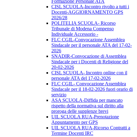
Formazione Personale ATA
CISL SCUOLA-Incontro rivolto a tutti i
Docenti-AGGIORNAMENTO GPS
2026/28
POLITELIA SCUOLA- Ricorso
Tribunale di Modena Compenso
Individuale Accessorio -
FLC CGIL-Convocazione Assemblea
Sindacale per il personale ATA del 17-02-
2026
SNADIR-Convocazione di Assemblea
Sindacale per i Docenti di Religione del
20-02-2026
CISL SCUOLA- Incontro online con il
personale ATA del 17-02-2026
FLC CGIL- Convocazione Assemblea
Sindacale per il 18-02-2026 fuori orario di
servizio
ASA SCUOLA-Diffida per mancato
rispetto della normativa sul diritto alla
proroga delle supplenze brevi
UIL SCUOLA RUA-Prenotazione
Appuntamento per GPS
UIL SCUOLA RUA-Ricorso Contratti a
Termine Docenti IRC