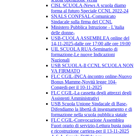
CISL SCUOLA-News A scuola diamo
forma al futuro Speciale CCNL 2022-24
SNALS CONFSAL-Comunicato
Sindacale sulla firma del CCNL
Ministero Pubblica Istruzione - L'italia
delle donne-
USB-CUOLA ASSEMBLEA online del
14-11-2025-dalle ore 17:00 alle ore 19:00
UIL SCUOLA RUA-Seminario di
formazione-Le nuove Indicazioni
Nazionali
USB SCUOLA-Il CCNL SCUOLA NON
VA FIRMATO
FLC CGIL-INCA-incontro online-Nuovo
Bonus Mamme-Novità legge 104-
Congedi-per il 10-11-2025
FLC CGIL-La cassetta degli attrezzi degli
Assistenti Amministrativi
USB Scuola Unione Sindacale di Base-
Difendiamo la libertà di insegnamento e di
formazione nella scuola pubblica statale
FLC CGIL-Convocazione Assemblea
Fuori orario di servizio-Lettura busta paga
e ricostruzione carriera-per il 13-11-2025