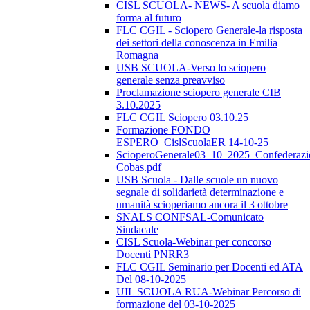
CISL SCUOLA- NEWS- A scuola diamo
forma al futuro
FLC CGIL - Sciopero Generale-la risposta
dei settori della conoscenza in Emilia
Romagna
USB SCUOLA-Verso lo sciopero
generale senza preavviso
Proclamazione sciopero generale CIB
3.10.2025
FLC CGIL Sciopero 03.10.25
Formazione FONDO
ESPERO_CislScuolaER 14-10-25
ScioperoGenerale03_10_2025_Confederazi
Cobas.pdf
USB Scuola - Dalle scuole un nuovo
segnale di solidarietà determinazione e
umanità scioperiamo ancora il 3 ottobre
SNALS CONFSAL-Comunicato
Sindacale
CISL Scuola-Webinar per concorso
Docenti PNRR3
FLC CGIL Seminario per Docenti ed ATA
Del 08-10-2025
UIL SCUOLA RUA-Webinar Percorso di
formazione del 03-10-2025