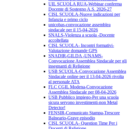
UIL SCUOLA RUA-Webinar conferma
Docente di Sostegno A.S. 2026-27
CISL SCUOLA-Nuove indicazioni per
Infanzia e primo ciclo
unicobas-convocazione assemblea
sindacale per il 15-04-2026
SNALS-Violenza a scuola -Docente
accoltellata
CISL SCUOLA- Incontri formativi-
Valutazione domande GPS
SNADIR-GILDA -UNAMS-
Convocazione Assemblea Sindacale per gli
insegnanti di Religione
USB SCUOLA-Convocazione Assemblea
Sindacale online per il 13-04-2026 rivolta
al personale ATA
FLC CGIL Modena-Convocazione
Assemblea Sindacale per 08-04-2026
USB Pubblico impiego-Per una scuola
sicura servono investimenti-non Metal
Detector!
FENSIR-Comunicato Stampa-Trescore
Balneario-Grave episodio
CISL SCUOLA- Question Time Per i
Docenti di Religione