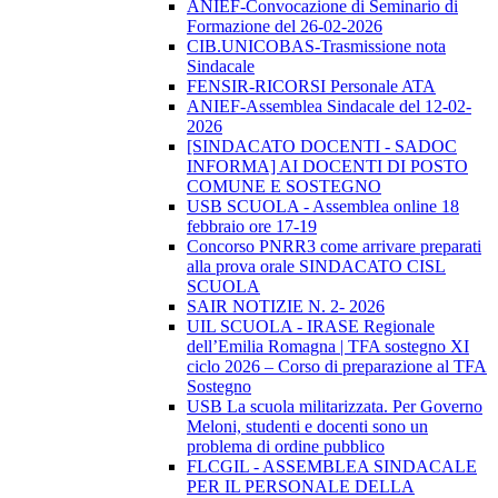
ANIEF-Convocazione di Seminario di
Formazione del 26-02-2026
CIB.UNICOBAS-Trasmissione nota
Sindacale
FENSIR-RICORSI Personale ATA
ANIEF-Assemblea Sindacale del 12-02-
2026
[SINDACATO DOCENTI - SADOC
INFORMA] AI DOCENTI DI POSTO
COMUNE E SOSTEGNO
USB SCUOLA - Assemblea online 18
febbraio ore 17-19
Concorso PNRR3 come arrivare preparati
alla prova orale SINDACATO CISL
SCUOLA
SAIR NOTIZIE N. 2- 2026
UIL SCUOLA - IRASE Regionale
dell’Emilia Romagna | TFA sostegno XI
ciclo 2026 – Corso di preparazione al TFA
Sostegno
USB La scuola militarizzata. Per Governo
Meloni, studenti e docenti sono un
problema di ordine pubblico
FLCGIL - ASSEMBLEA SINDACALE
PER IL PERSONALE DELLA