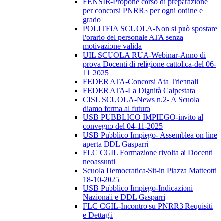
FENSIR-Propone corso di preparazione
per concorsi PNRR3 per ogni ordine e
grado
POLITEIA SCUOLA-Non si può spostare
l'orario del personale ATA senza
motivazione valida
UIL SCUOLA RUA-Webinar-Anno di
prova Docenti di religione cattolica-del 06-
11-2025
FEDER ATA-Concorsi Ata Triennali
FEDER ATA-La Dignità Calpestata
CISL SCUOLA-News n.2- A Scuola
diamo forma al futuro
USB PUBBLICO IMPIEGO-invito al
convegno del 04-11-2025
USB Pubblico Impiego- Assemblea on line
aperta DDL Gasparri
FLC CGIL Formazione rivolta ai Docenti
neoassunti
Scuola Democratica-Sit-in Piazza Matteotti
18-10-2025
USB Pubblico Impiego-Indicazioni
Nazionali e DDL Gasparri
FLC CGIL-Incontro su PNRR3 Requisiti
e Dettagli