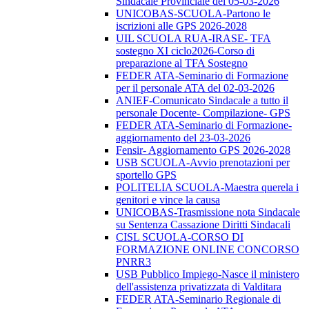
Sindacale Provinciale del 05-03-2026
UNICOBAS-SCUOLA-Partono le
iscrizioni alle GPS 2026-2028
UIL SCUOLA RUA-IRASE- TFA
sostegno XI ciclo2026-Corso di
preparazione al TFA Sostegno
FEDER ATA-Seminario di Formazione
per il personale ATA del 02-03-2026
ANIEF-Comunicato Sindacale a tutto il
personale Docente- Compilazione- GPS
FEDER ATA-Seminario di Formazione-
aggiornamento del 23-03-2026
Fensir- Aggiornamento GPS 2026-2028
USB SCUOLA-Avvio prenotazioni per
sportello GPS
POLITELIA SCUOLA-Maestra querela i
genitori e vince la causa
UNICOBAS-Trasmissione nota Sindacale
su Sentenza Cassazione Diritti Sindacali
CISL SCUOLA-CORSO DI
FORMAZIONE ONLINE CONCORSO
PNRR3
USB Pubblico Impiego-Nasce il ministero
dell'assistenza privatizzata di Valditara
FEDER ATA-Seminario Regionale di