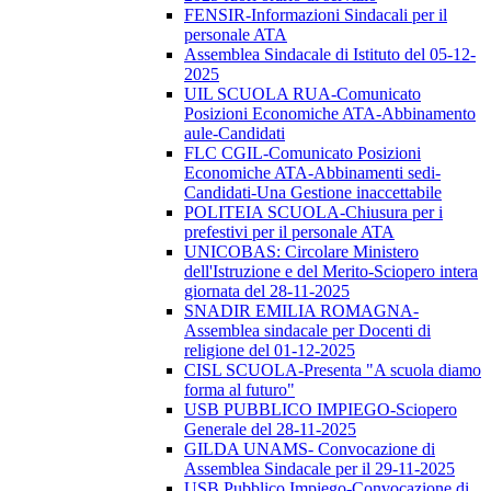
FENSIR-Informazioni Sindacali per il
personale ATA
Assemblea Sindacale di Istituto del 05-12-
2025
UIL SCUOLA RUA-Comunicato
Posizioni Economiche ATA-Abbinamento
aule-Candidati
FLC CGIL-Comunicato Posizioni
Economiche ATA-Abbinamenti sedi-
Candidati-Una Gestione inaccettabile
POLITEIA SCUOLA-Chiusura per i
prefestivi per il personale ATA
UNICOBAS: Circolare Ministero
dell'Istruzione e del Merito-Sciopero intera
giornata del 28-11-2025
SNADIR EMILIA ROMAGNA-
Assemblea sindacale per Docenti di
religione del 01-12-2025
CISL SCUOLA-Presenta "A scuola diamo
forma al futuro"
USB PUBBLICO IMPIEGO-Sciopero
Generale del 28-11-2025
GILDA UNAMS- Convocazione di
Assemblea Sindacale per il 29-11-2025
USB Pubblico Impiego-Convocazione di