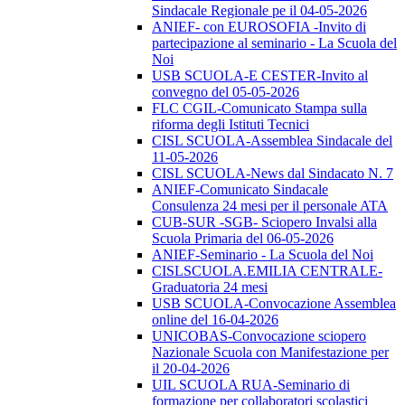
Sindacale Regionale pe il 04-05-2026
ANIEF- con EUROSOFIA -Invito di
partecipazione al seminario - La Scuola del
Noi
USB SCUOLA-E CESTER-Invito al
convegno del 05-05-2026
FLC CGIL-Comunicato Stampa sulla
riforma degli Istituti Tecnici
CISL SCUOLA-Assemblea Sindacale del
11-05-2026
CISL SCUOLA-News dal Sindacato N. 7
ANIEF-Comunicato Sindacale
Consulenza 24 mesi per il personale ATA
CUB-SUR -SGB- Sciopero Invalsi alla
Scuola Primaria del 06-05-2026
ANIEF-Seminario - La Scuola del Noi
CISLSCUOLA.EMILIA CENTRALE-
Graduatoria 24 mesi
USB SCUOLA-Convocazione Assemblea
online del 16-04-2026
UNICOBAS-Convocazione sciopero
Nazionale Scuola con Manifestazione per
il 20-04-2026
UIL SCUOLA RUA-Seminario di
formazione per collaboratori scolastici