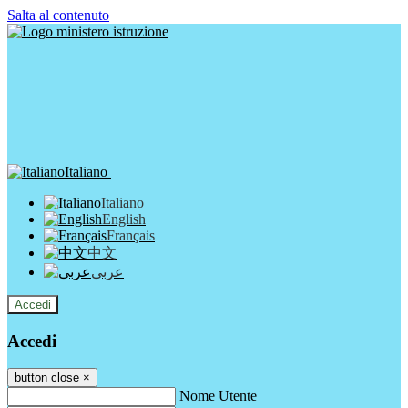
Salta al contenuto
Italiano
Italiano
English
Français
中文
عربى
Accedi
Accedi
button close
×
Nome Utente