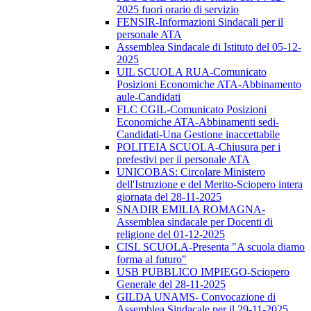
2025 fuori orario di servizio
FENSIR-Informazioni Sindacali per il
personale ATA
Assemblea Sindacale di Istituto del 05-12-
2025
UIL SCUOLA RUA-Comunicato
Posizioni Economiche ATA-Abbinamento
aule-Candidati
FLC CGIL-Comunicato Posizioni
Economiche ATA-Abbinamenti sedi-
Candidati-Una Gestione inaccettabile
POLITEIA SCUOLA-Chiusura per i
prefestivi per il personale ATA
UNICOBAS: Circolare Ministero
dell'Istruzione e del Merito-Sciopero intera
giornata del 28-11-2025
SNADIR EMILIA ROMAGNA-
Assemblea sindacale per Docenti di
religione del 01-12-2025
CISL SCUOLA-Presenta "A scuola diamo
forma al futuro"
USB PUBBLICO IMPIEGO-Sciopero
Generale del 28-11-2025
GILDA UNAMS- Convocazione di
Assemblea Sindacale per il 29-11-2025