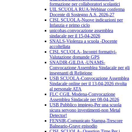
formazione per collaboratori scolastici
UIL SCUOLA RUA-Webinar conferma
Docente di Sostegno A.S. 2026-27
CISL SCUOLA-Nuove indicazioni per
Infanzia e primo ciclo
unicobas-convocazione assemblea
sindacale per il 15-04-2026
SNALS-Violenza a scuola -Docente
accoltellata
CISL SCUOLA- Incontri formativi-
Valutazione domande GPS
SNADIR-GILDA -UNAMS-
Convocazione Assemblea Sindacale per gli
insegnanti di Religione
USB SCUOLA-Convocazione Assemblea
Sindacale online per il 13-04-2026 rivolta
al personale ATA
FLC CGIL Modena-Convocazione
Assemblea Sindacale per 08-04-2026
USB Pubblico impiego-Per una scuola
sicura servono investimenti-non Metal
Detector!
FENSIR-Comunicato Stampa-Trescore
Balneario-Grave episodio
CISL SCUOLA- Question Time Per i