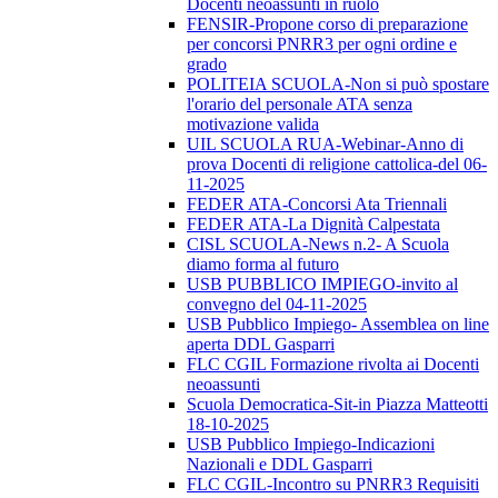
Docenti neoassunti in ruolo
FENSIR-Propone corso di preparazione
per concorsi PNRR3 per ogni ordine e
grado
POLITEIA SCUOLA-Non si può spostare
l'orario del personale ATA senza
motivazione valida
UIL SCUOLA RUA-Webinar-Anno di
prova Docenti di religione cattolica-del 06-
11-2025
FEDER ATA-Concorsi Ata Triennali
FEDER ATA-La Dignità Calpestata
CISL SCUOLA-News n.2- A Scuola
diamo forma al futuro
USB PUBBLICO IMPIEGO-invito al
convegno del 04-11-2025
USB Pubblico Impiego- Assemblea on line
aperta DDL Gasparri
FLC CGIL Formazione rivolta ai Docenti
neoassunti
Scuola Democratica-Sit-in Piazza Matteotti
18-10-2025
USB Pubblico Impiego-Indicazioni
Nazionali e DDL Gasparri
FLC CGIL-Incontro su PNRR3 Requisiti