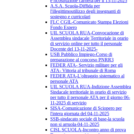
e ricostruzione carriera-per il 13-11-2025
A.S.A. Scuola-Diffida per
l'illegittimoutilizzo degli insegnanti di
sostegno e curricolari
FLC CGIL-Comunicato Stampa Elezioni
Fondo Espero
UIL SCUOLA RUA-Convocazione di
Assemblea sindacale Territoriale in orario
di servizio online per tutto il personale
Docente del 13-11-2025-
USB Pubblico Impiego-Corso di
preparazione al concorso PNRR3
FEDER ATA- Servizio militare per gli
ATA- Vittoria al tribunale di Roma
FEDER ATA-L'oltraggio sistematico al
personale ATA
UIL SCUOLA RUA-Indizione Assemblea
Sindacale territoriale in orario di servizio
per tutto il personale ATA per il giorno 06-
11-2025 di servizio
SISA-Comunicazione di Sciopero per
l'intera giornata del 04-11-2025
SSB-sindacato sociale di base-la scuola
non si arruola-04-11-2025
CISL SCUOLA-Incontro anno di prova