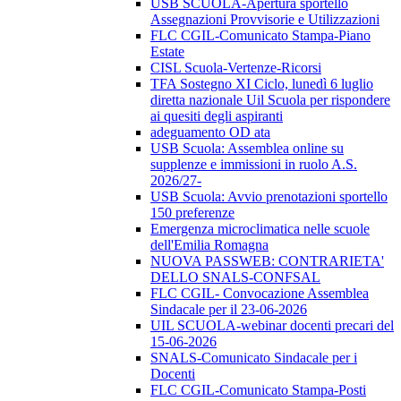
USB SCUOLA-Apertura sportello
Assegnazioni Provvisorie e Utilizzazioni
FLC CGIL-Comunicato Stampa-Piano
Estate
CISL Scuola-Vertenze-Ricorsi
TFA Sostegno XI Ciclo, lunedì 6 luglio
diretta nazionale Uil Scuola per rispondere
ai quesiti degli aspiranti
adeguamento OD ata
USB Scuola: Assemblea online su
supplenze e immissioni in ruolo A.S.
2026/27-
USB Scuola: Avvio prenotazioni sportello
150 preferenze
Emergenza microclimatica nelle scuole
dell'Emilia Romagna
NUOVA PASSWEB: CONTRARIETA'
DELLO SNALS-CONFSAL
FLC CGIL- Convocazione Assemblea
Sindacale per il 23-06-2026
UIL SCUOLA-webinar docenti precari del
15-06-2026
SNALS-Comunicato Sindacale per i
Docenti
FLC CGIL-Comunicato Stampa-Posti