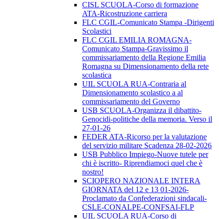
CISL SCUOLA-Corso di formazione
ATA-Ricostruzione carriera
FLC CGIL-Comunicato Stampa -Dirigenti
Scolastici
FLC CGIL EMILIA ROMAGNA-
Comunicato Stampa-Gravissimo il
commissariamento della Regione Emilia
Romagna su Dimensionamento della rete
scolastica
UIL SCUOLA RUA-Contraria al
Dimensionamento scolastico a al
commissariamento del Governo
USB SCUOLA-Organizza il dibattito-
Genocidi-politiche della memoria. Verso il
27-01-26
FEDER ATA-Ricorso per la valutazione
del servizio militare Scadenza 28-02-2026
USB Pubblico Impiego-Nuove tutele per
chi è iscritto- Riprendiamoci quel che è
nostro!
SCIOPERO NAZIONALE INTERA
GIORNATA del 12 e 13 01-2026-
Proclamato da Confederazioni sindacali-
CSLE-CONALPE-CONFSAI-FLP
UIL SCUOLA RUA-Corso di