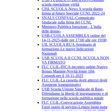
scuola operazione verità
CISL SCUOLA-News A scuola diamo
forma al futuro Speciale CCNL 2022-24
SNALS CONFSAL-Comunicato
Sindacale sulla firma del CCNL
Ministero Pubblica Istruzione - L'italia
delle donne-
USB-CUOLA ASSEMBLEA online del
14-11-2025-dalle ore 17:00 alle ore 19:00
UIL SCUOLA RUA-Seminario di
formazione-Le nuove Indicazioni
Nazionali
USB SCUOLA-Il CCNL SCUOLA NON
VA FIRMATO
FLC CGIL-INCA-incontro online-Nuovo
Bonus Mamme-Novità legge 104-
Congedi-per il 10-11-2025
FLC CGIL-La cassetta degli attrezzi degli
Assistenti Amministrativi
USB Scuola Unione Sindacale di Base-
Difendiamo la libertà di insegnamento e di
formazione nella scuola pubblica statale
FLC CGIL-Convocazione Assemblea
Fuori orario di servizio-Lettura busta paga