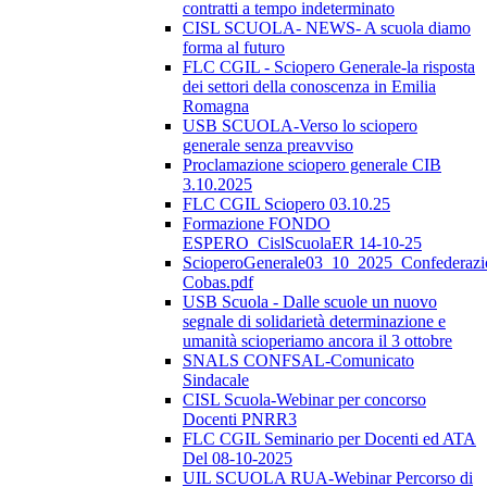
contratti a tempo indeterminato
CISL SCUOLA- NEWS- A scuola diamo
forma al futuro
FLC CGIL - Sciopero Generale-la risposta
dei settori della conoscenza in Emilia
Romagna
USB SCUOLA-Verso lo sciopero
generale senza preavviso
Proclamazione sciopero generale CIB
3.10.2025
FLC CGIL Sciopero 03.10.25
Formazione FONDO
ESPERO_CislScuolaER 14-10-25
ScioperoGenerale03_10_2025_Confederazi
Cobas.pdf
USB Scuola - Dalle scuole un nuovo
segnale di solidarietà determinazione e
umanità scioperiamo ancora il 3 ottobre
SNALS CONFSAL-Comunicato
Sindacale
CISL Scuola-Webinar per concorso
Docenti PNRR3
FLC CGIL Seminario per Docenti ed ATA
Del 08-10-2025
UIL SCUOLA RUA-Webinar Percorso di