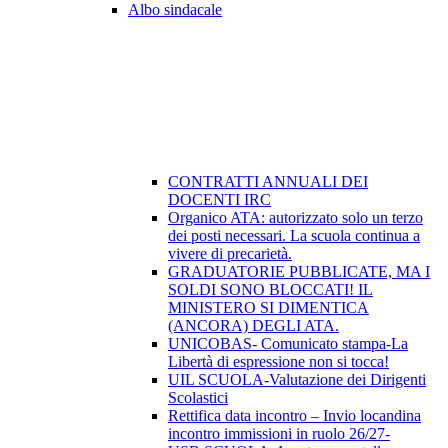
Albo sindacale
CONTRATTI ANNUALI DEI
DOCENTI IRC
Organico ATA: autorizzato solo un terzo
dei posti necessari. La scuola continua a
vivere di precarietà.
GRADUATORIE PUBBLICATE, MA I
SOLDI SONO BLOCCATI! IL
MINISTERO SI DIMENTICA
(ANCORA) DEGLI ATA.
UNICOBAS- Comunicato stampa-La
Libertà di espressione non si tocca!
UIL SCUOLA-Valutazione dei Dirigenti
Scolastici
Rettifica data incontro – Invio locandina
incontro immissioni in ruolo 26/27-