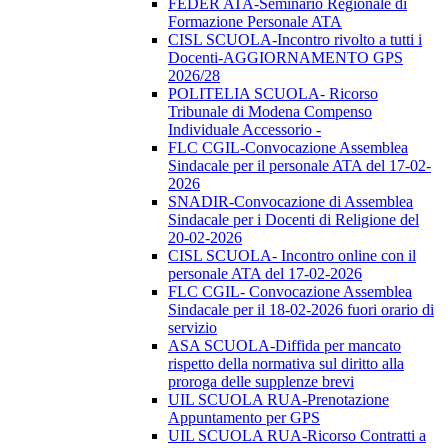
FEDER ATA-Seminario Regionale di
Formazione Personale ATA
CISL SCUOLA-Incontro rivolto a tutti i
Docenti-AGGIORNAMENTO GPS
2026/28
POLITELIA SCUOLA- Ricorso
Tribunale di Modena Compenso
Individuale Accessorio -
FLC CGIL-Convocazione Assemblea
Sindacale per il personale ATA del 17-02-
2026
SNADIR-Convocazione di Assemblea
Sindacale per i Docenti di Religione del
20-02-2026
CISL SCUOLA- Incontro online con il
personale ATA del 17-02-2026
FLC CGIL- Convocazione Assemblea
Sindacale per il 18-02-2026 fuori orario di
servizio
ASA SCUOLA-Diffida per mancato
rispetto della normativa sul diritto alla
proroga delle supplenze brevi
UIL SCUOLA RUA-Prenotazione
Appuntamento per GPS
UIL SCUOLA RUA-Ricorso Contratti a