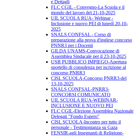
e Dettagli
FLC CGIL - Convegno-La Scuola e il
mondo del lavoro del 21-10-2025
UIL SCUOLA RUA- Webinar -
Inclusione e nuovo PEI di lunedì 20-10-
2025
SNALS CONFSAL - Corso di
preparazione alla prova d'inglese concorso
PNNR3 per i Docenti
GILDA UNAMS-Convocazione di
Assemblea Sindacale per il 23-10-2025
USB PUBBLICO IMPIEGO-Apertura
sportello di consulenza per iscrizione al
concorso PNRR3
CISL SCUOLA-Concorso PNRR3-del
13-10-2025
SNALS CONFSAL-PNRR3-
CONCORSI COMUNICATO
UIL SCUOLA RUA-WEBINAR-
INCLUSIONE E NUOVO PEI
FLC CGIL-Elezione Assemblea Nazionale
Delegati "Fondo Espero"
CISL SCUOLA-Incontro per tutto il
personale - Testimonianza su Gaza
FENSIR-agli Insegnanti di Religione-