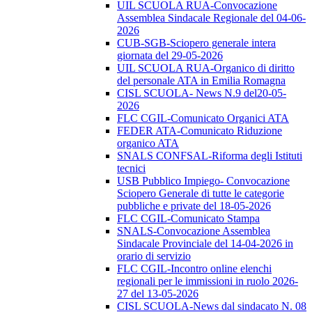
UIL SCUOLA RUA-Convocazione
Assemblea Sindacale Regionale del 04-06-
2026
CUB-SGB-Sciopero generale intera
giornata del 29-05-2026
UIL SCUOLA RUA-Organico di diritto
del personale ATA in Emilia Romagna
CISL SCUOLA- News N.9 del20-05-
2026
FLC CGIL-Comunicato Organici ATA
FEDER ATA-Comunicato Riduzione
organico ATA
SNALS CONFSAL-Riforma degli Istituti
tecnici
USB Pubblico Impiego- Convocazione
Sciopero Generale di tutte le categorie
pubbliche e private del 18-05-2026
FLC CGIL-Comunicato Stampa
SNALS-Convocazione Assemblea
Sindacale Provinciale del 14-04-2026 in
orario di servizio
FLC CGIL-Incontro online elenchi
regionali per le immissioni in ruolo 2026-
27 del 13-05-2026
CISL SCUOLA-News dal sindacato N. 08