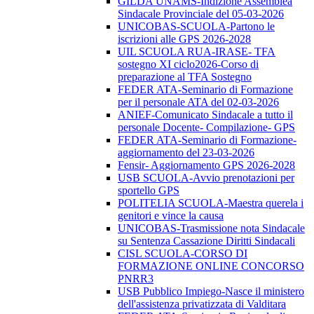
GILDA UNAMS-Indizione Assemblea
Sindacale Provinciale del 05-03-2026
UNICOBAS-SCUOLA-Partono le
iscrizioni alle GPS 2026-2028
UIL SCUOLA RUA-IRASE- TFA
sostegno XI ciclo2026-Corso di
preparazione al TFA Sostegno
FEDER ATA-Seminario di Formazione
per il personale ATA del 02-03-2026
ANIEF-Comunicato Sindacale a tutto il
personale Docente- Compilazione- GPS
FEDER ATA-Seminario di Formazione-
aggiornamento del 23-03-2026
Fensir- Aggiornamento GPS 2026-2028
USB SCUOLA-Avvio prenotazioni per
sportello GPS
POLITELIA SCUOLA-Maestra querela i
genitori e vince la causa
UNICOBAS-Trasmissione nota Sindacale
su Sentenza Cassazione Diritti Sindacali
CISL SCUOLA-CORSO DI
FORMAZIONE ONLINE CONCORSO
PNRR3
USB Pubblico Impiego-Nasce il ministero
dell'assistenza privatizzata di Valditara