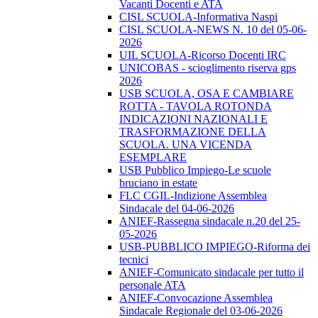
Vacanti Docenti e ATA
CISL SCUOLA-Informativa Naspi
CISL SCUOLA-NEWS N. 10 del 05-06-
2026
UIL SCUOLA-Ricorso Docenti IRC
UNICOBAS - scioglimento riserva gps
2026
USB SCUOLA, OSA E CAMBIARE
ROTTA - TAVOLA ROTONDA
INDICAZIONI NAZIONALI E
TRASFORMAZIONE DELLA
SCUOLA. UNA VICENDA
ESEMPLARE
USB Pubblico Impiego-Le scuole
bruciano in estate
FLC CGIL-Indizione Assemblea
Sindacale del 04-06-2026
ANIEF-Rassegna sindacale n.20 del 25-
05-2026
USB-PUBBLICO IMPIEGO-Riforma dei
tecnici
ANIEF-Comunicato sindacale per tutto il
personale ATA
ANIEF-Convocazione Assemblea
Sindacale Regionale del 03-06-2026