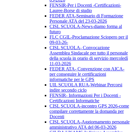
FENSIR-Per i Docenti -Certificazioni-
Lauree-Borse di studio
FEDER ATA-Seminario di Formazione
Personale ATA del 23-03-2026
CISL SCUOLA-News-diamo forma al
futuro
FLC CGIL-Proclamazione Sciopero per il
09-03-26-
CISL SCUOLA- Convocazione
Assemblea Sindacale per tutto il personale
della scuola in orario di servizio mercoledì
11-03-2026
FEDER ATA- Convenzione con AICA-
per conseguire le certificazioni
informatiche per le GPS
UIL SCUOLA RUA-Webinar Percorsi
indire secondo ciclo
FENSIR- Informazioni Per i Docenti -
Certificazioni Informatiche
CISL SCUOLA-incontro GPS 2026-come
compilare correttamente la domanda per
Docenti
CISL SCUOLA-Aggiornamento personale
amministrativo ATA del 06-03-2026