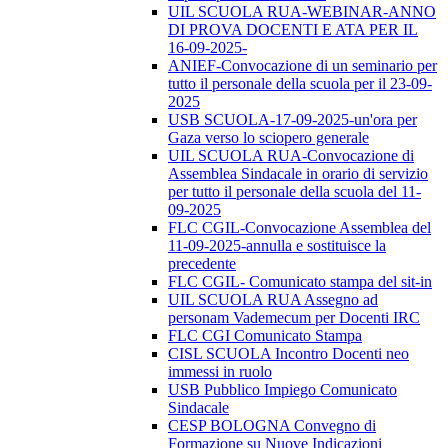
UIL SCUOLA RUA-WEBINAR-ANNO
DI PROVA DOCENTI E ATA PER IL
16-09-2025-
ANIEF-Convocazione di un seminario per
tutto il personale della scuola per il 23-09-
2025
USB SCUOLA-17-09-2025-un'ora per
Gaza verso lo sciopero generale
UIL SCUOLA RUA-Convocazione di
Assemblea Sindacale in orario di servizio
per tutto il personale della scuola del 11-
09-2025
FLC CGIL-Convocazione Assemblea del
11-09-2025-annulla e sostituisce la
precedente
FLC CGIL- Comunicato stampa del sit-in
UIL SCUOLA RUA Assegno ad
personam Vademecum per Docenti IRC
FLC CGI Comunicato Stampa
CISL SCUOLA Incontro Docenti neo
immessi in ruolo
USB Pubblico Impiego Comunicato
Sindacale
CESP BOLOGNA Convegno di
Formazione su Nuove Indicazioni