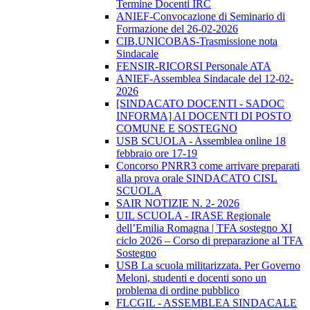
Termine Docenti IRC
ANIEF-Convocazione di Seminario di
Formazione del 26-02-2026
CIB.UNICOBAS-Trasmissione nota
Sindacale
FENSIR-RICORSI Personale ATA
ANIEF-Assemblea Sindacale del 12-02-
2026
[SINDACATO DOCENTI - SADOC
INFORMA] AI DOCENTI DI POSTO
COMUNE E SOSTEGNO
USB SCUOLA - Assemblea online 18
febbraio ore 17-19
Concorso PNRR3 come arrivare preparati
alla prova orale SINDACATO CISL
SCUOLA
SAIR NOTIZIE N. 2- 2026
UIL SCUOLA - IRASE Regionale
dell’Emilia Romagna | TFA sostegno XI
ciclo 2026 – Corso di preparazione al TFA
Sostegno
USB La scuola militarizzata. Per Governo
Meloni, studenti e docenti sono un
problema di ordine pubblico
FLCGIL - ASSEMBLEA SINDACALE