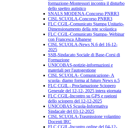
formazione-Montessori incontra il disturbo
dello spettro autistico
SNALS MODENA-Concorso PNRR3
CISL SCUOLA-Concorso PNRR3
FLC CGIL-Comunicato Stampa Unitario-
Dimensionamento della rete scolastica
FLC CGIL-Comunicato Stampa- Webinar
con Francesca Albanese
CISL SCUOLA-News N.6 del 16-12-
2025
SSB-Sindacato Sociale di Base-Corsi di
Formazione
UNICOBAS-notizie-informazioni e
materiali per l'autogestione
CISL SCUOLA- Comunicazione- A
scuola- diamo forma al futuro News n.5
FLC CGIL - Proclamazione Sciopero
Generale del 12-12- 2025 intera giornata
FLC CGIL-Incontro su GPS e ragioni
dello sciopero del 12-12-2025
UNICOBAS Scuola-Informativa
Sindacale del 03-12-2025
CISL SCUOLA-Trasmissione volantino
Docenti IRC
FLC CGIL-Incontro online del 04-12-