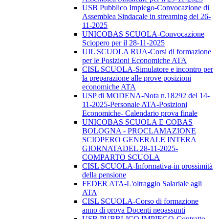
USB Pubblico Impiego-Convocazione di
Assemblea Sindacale in streaming del 26-
11-2025
UNICOBAS SCUOLA-Convocazione
Sciopero per il 28-11-2025
UIL SCUOLA RUA-Corsi di formazione
per le Posizioni Economiche ATA
CISL SCUOLA-Simulatore e incontro per
la preparazione alle prove posizioni
economiche ATA
USP di MODENA-Nota n.18292 del 14-
11-2025-Personale ATA-Posizioni
Economiche- Calendario prova finale
UNICOBAS SCUOLA E COBAS
BOLOGNA - PROCLAMAZIONE
SCIOPERO GENERALE INTERA
GIORNATADEL 28-11-2025-
COMPARTO SCUOLA
CISL SCUOLA-Informativa-in prossimità
della pensione
FEDER ATA-L'oltraggio Salariale agli
ATA
CISL SCUOLA-Corso di formazione
anno di prova Docenti neoassunti
USB PUBBLICO IMPIEGO-Contratto