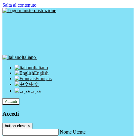
Salta al contenuto
Italiano
Italiano
English
Français
中文
عربى
Accedi
Accedi
button close
×
Nome Utente