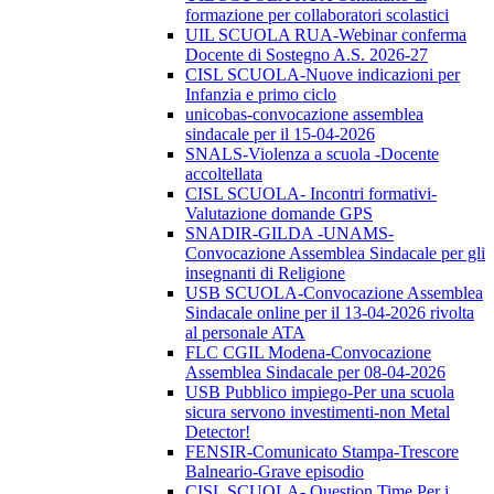
formazione per collaboratori scolastici
UIL SCUOLA RUA-Webinar conferma
Docente di Sostegno A.S. 2026-27
CISL SCUOLA-Nuove indicazioni per
Infanzia e primo ciclo
unicobas-convocazione assemblea
sindacale per il 15-04-2026
SNALS-Violenza a scuola -Docente
accoltellata
CISL SCUOLA- Incontri formativi-
Valutazione domande GPS
SNADIR-GILDA -UNAMS-
Convocazione Assemblea Sindacale per gli
insegnanti di Religione
USB SCUOLA-Convocazione Assemblea
Sindacale online per il 13-04-2026 rivolta
al personale ATA
FLC CGIL Modena-Convocazione
Assemblea Sindacale per 08-04-2026
USB Pubblico impiego-Per una scuola
sicura servono investimenti-non Metal
Detector!
FENSIR-Comunicato Stampa-Trescore
Balneario-Grave episodio
CISL SCUOLA- Question Time Per i