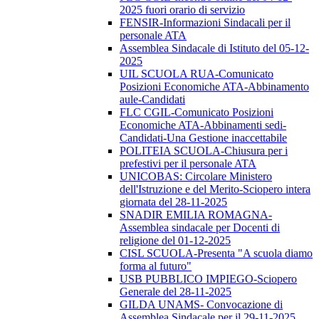
2025 fuori orario di servizio
FENSIR-Informazioni Sindacali per il
personale ATA
Assemblea Sindacale di Istituto del 05-12-
2025
UIL SCUOLA RUA-Comunicato
Posizioni Economiche ATA-Abbinamento
aule-Candidati
FLC CGIL-Comunicato Posizioni
Economiche ATA-Abbinamenti sedi-
Candidati-Una Gestione inaccettabile
POLITEIA SCUOLA-Chiusura per i
prefestivi per il personale ATA
UNICOBAS: Circolare Ministero
dell'Istruzione e del Merito-Sciopero intera
giornata del 28-11-2025
SNADIR EMILIA ROMAGNA-
Assemblea sindacale per Docenti di
religione del 01-12-2025
CISL SCUOLA-Presenta "A scuola diamo
forma al futuro"
USB PUBBLICO IMPIEGO-Sciopero
Generale del 28-11-2025
GILDA UNAMS- Convocazione di
Assemblea Sindacale per il 29-11-2025