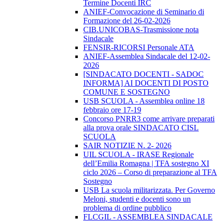
Termine Docenti IRC
ANIEF-Convocazione di Seminario di
Formazione del 26-02-2026
CIB.UNICOBAS-Trasmissione nota
Sindacale
FENSIR-RICORSI Personale ATA
ANIEF-Assemblea Sindacale del 12-02-
2026
[SINDACATO DOCENTI - SADOC
INFORMA] AI DOCENTI DI POSTO
COMUNE E SOSTEGNO
USB SCUOLA - Assemblea online 18
febbraio ore 17-19
Concorso PNRR3 come arrivare preparati
alla prova orale SINDACATO CISL
SCUOLA
SAIR NOTIZIE N. 2- 2026
UIL SCUOLA - IRASE Regionale
dell’Emilia Romagna | TFA sostegno XI
ciclo 2026 – Corso di preparazione al TFA
Sostegno
USB La scuola militarizzata. Per Governo
Meloni, studenti e docenti sono un
problema di ordine pubblico
FLCGIL - ASSEMBLEA SINDACALE