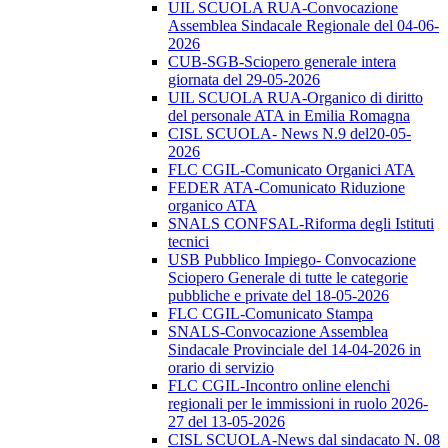
UIL SCUOLA RUA-Convocazione
Assemblea Sindacale Regionale del 04-06-
2026
CUB-SGB-Sciopero generale intera
giornata del 29-05-2026
UIL SCUOLA RUA-Organico di diritto
del personale ATA in Emilia Romagna
CISL SCUOLA- News N.9 del20-05-
2026
FLC CGIL-Comunicato Organici ATA
FEDER ATA-Comunicato Riduzione
organico ATA
SNALS CONFSAL-Riforma degli Istituti
tecnici
USB Pubblico Impiego- Convocazione
Sciopero Generale di tutte le categorie
pubbliche e private del 18-05-2026
FLC CGIL-Comunicato Stampa
SNALS-Convocazione Assemblea
Sindacale Provinciale del 14-04-2026 in
orario di servizio
FLC CGIL-Incontro online elenchi
regionali per le immissioni in ruolo 2026-
27 del 13-05-2026
CISL SCUOLA-News dal sindacato N. 08