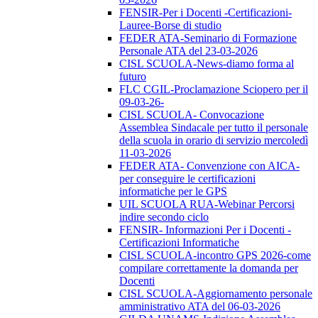
FENSIR-Per i Docenti -Certificazioni-
Lauree-Borse di studio
FEDER ATA-Seminario di Formazione
Personale ATA del 23-03-2026
CISL SCUOLA-News-diamo forma al
futuro
FLC CGIL-Proclamazione Sciopero per il
09-03-26-
CISL SCUOLA- Convocazione
Assemblea Sindacale per tutto il personale
della scuola in orario di servizio mercoledì
11-03-2026
FEDER ATA- Convenzione con AICA-
per conseguire le certificazioni
informatiche per le GPS
UIL SCUOLA RUA-Webinar Percorsi
indire secondo ciclo
FENSIR- Informazioni Per i Docenti -
Certificazioni Informatiche
CISL SCUOLA-incontro GPS 2026-come
compilare correttamente la domanda per
Docenti
CISL SCUOLA-Aggiornamento personale
amministrativo ATA del 06-03-2026