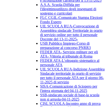
e ricostruzione carriera-per il 13-11-2025
A.S.A. Scuola-Diffida per
l'illegittimoutilizzo degli insegnanti di
sostegno e curricolari
FLC CGIL-Comunicato Stampa Elezioni
Fondo Espero
UIL SCUOLA RUA-Convocazione di
Assemblea sindacale Territoriale in orario
di servizio online per tutto il personale
Docente del 13-11-2025-
USB Pubblico Impiego-Corso di
preparazione al concorso PNRR3
FEDER ATA- Servizio militare per gli
ATA- Vittoria al tribunale di Roma
FEDER ATA-L'oltraggio sistematico al
personale ATA
UIL SCUOLA RUA-Indizione Assemblea
Sindacale territoriale in orario di servizio
per tutto il personale ATA per il giorno 06-
11-2025 di servizio
SISA-Comunicazione di Sciopero per
l'intera giornata del 04-11-2025
SSB-sindacato sociale di base-la scuola
non si arruola-04-11-2025
CISL SCUOLA-Incontro anno di prova