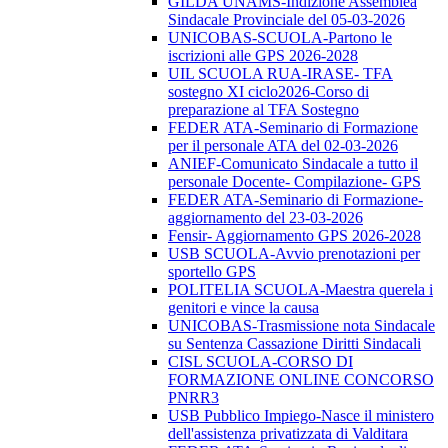
GILDA UNAMS-Indizione Assemblea
Sindacale Provinciale del 05-03-2026
UNICOBAS-SCUOLA-Partono le
iscrizioni alle GPS 2026-2028
UIL SCUOLA RUA-IRASE- TFA
sostegno XI ciclo2026-Corso di
preparazione al TFA Sostegno
FEDER ATA-Seminario di Formazione
per il personale ATA del 02-03-2026
ANIEF-Comunicato Sindacale a tutto il
personale Docente- Compilazione- GPS
FEDER ATA-Seminario di Formazione-
aggiornamento del 23-03-2026
Fensir- Aggiornamento GPS 2026-2028
USB SCUOLA-Avvio prenotazioni per
sportello GPS
POLITELIA SCUOLA-Maestra querela i
genitori e vince la causa
UNICOBAS-Trasmissione nota Sindacale
su Sentenza Cassazione Diritti Sindacali
CISL SCUOLA-CORSO DI
FORMAZIONE ONLINE CONCORSO
PNRR3
USB Pubblico Impiego-Nasce il ministero
dell'assistenza privatizzata di Valditara