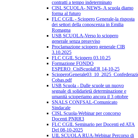
contratti a tempo indeterminato
CISL SCUOLA- NEWS- A scuola diamo
forma al futuro
FLC CGIL - Sciopero Generale-la risposta
dei settori della conoscenza in Emilia
Romagna
USB SCUOLA-Verso lo sciopero
generale senza preavviso
Proclamazione sciopero generale CIB
3.10.2025
FLC CGIL Sciopero 03.10.25
Formazione FONDO
ESPERO_CislScuolaER 14-10-25
ScioperoGenerale03_10_2025_Confederazi
Cobas.pdf
USB Scuola - Dalle scuole un nuovo
segnale di solidarietà determinazione e
umanità scioperiamo ancora il 3 ottobre
SNALS CONFSAL-Comunicato
Sindacale
CISL Scuola-Webinar per concorso
Docenti PNRR3
FLC CGIL Seminario per Docenti ed ATA
Del 08-10-2025
UIL SCUOLA RUA-Webinar Percorso di