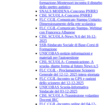
formazione-Montessori incontra il disturbo
dello spettro autistico
SNALS MODENA-Concorso PNRR3
CISL SCUOLA-Concorso PNRR3
FLC CGIL-Comunicato Stampa Unitario-
Dimensionamento della rete scolastica
FLC CGIL-Comunicato Stampa- Webinar
con Francesca Albanese
CISL SCUOLA-News N.6 del 16-12-
2025
SSB-Sindacato Sociale di Base-Corsi di
Formazione
UNICOBAS-notizie-informazioni e
materiali per l'autogestione
CISL SCUOLA- Comunicazione- A
scuola- diamo forma al futuro News n.5
FLC CGIL - Proclamazione Sciopero
Generale del 12-12- 2025 intera giornata
FLC CGIL-Incontro su GPS e ragioni
dello sciopero del 12-12-2025
UNICOBAS Scuola-Informativa
Sindacale del 03-12-2025
CISL SCUOLA-Trasmissione volantino
Docenti IRC
FLC CGIL-Incontro online del 04-12-