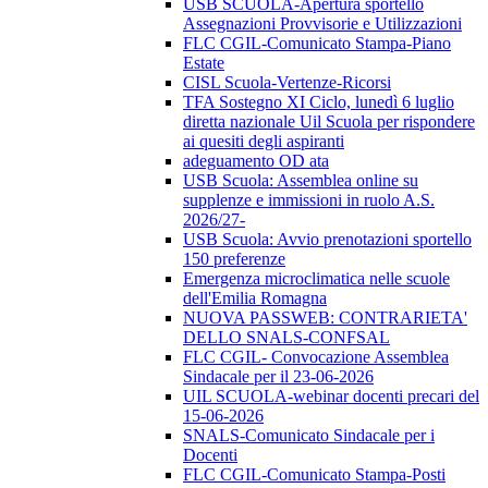
USB SCUOLA-Apertura sportello
Assegnazioni Provvisorie e Utilizzazioni
FLC CGIL-Comunicato Stampa-Piano
Estate
CISL Scuola-Vertenze-Ricorsi
TFA Sostegno XI Ciclo, lunedì 6 luglio
diretta nazionale Uil Scuola per rispondere
ai quesiti degli aspiranti
adeguamento OD ata
USB Scuola: Assemblea online su
supplenze e immissioni in ruolo A.S.
2026/27-
USB Scuola: Avvio prenotazioni sportello
150 preferenze
Emergenza microclimatica nelle scuole
dell'Emilia Romagna
NUOVA PASSWEB: CONTRARIETA'
DELLO SNALS-CONFSAL
FLC CGIL- Convocazione Assemblea
Sindacale per il 23-06-2026
UIL SCUOLA-webinar docenti precari del
15-06-2026
SNALS-Comunicato Sindacale per i
Docenti
FLC CGIL-Comunicato Stampa-Posti