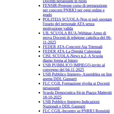
Docenti neoassunti in ruolo
FENSIR-Propone corso di preparazione
per concorsi PNRR3 per ogni ordine e
grado
POLITEIA SCUOLA-Non si può spostare
l'orario del personale ATA senza
motivazione valida
UIL SCUOLA RUA-Webinar-Anno di
prova Docenti di religione cattolica-del 06-
11-2025
FEDER ATA-Concorsi Ata Triennali
FEDER ATA-La Dignità Calpestata
CISL SCUOLA-News n.2- A Scuola
diamo forma al futuro
USB PUBBLICO IMPIEGO-invito al
convegno del 04-11-2025
USB Pubblico Impiego- Assemblea on line
aperta DDL Gasparri
FLC CGIL Formazione rivolta ai Docenti
neoassunti
Scuola Democratica-Sit-in Piazza Matteotti
18-10-2025
USB Pubblico Impiego-Indicazioni
Nazionali e DDL Gasparri
FLC CGIL-Incontro su PNRR3 Requisiti