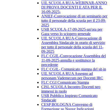
UIL SCUOLA RUA-WEBINAR-ANNO
DI PROVA DOCENTI E ATA PER IL
16-09-2025-
ANIEF-Convocazione di un seminario per
tutto il personale della scuola per il 23-09-
2025
USB SCUOLA-17-09-2025-un'ora per
Gaza verso lo sciopero generale
UIL SCUOLA RUA-Convocazione di
Assemblea Sindacale in orario di servizio
per tutto il personale della scuola del 11-
09-2025
FLC CGIL-Convocazione Assemblea del
11-09-2025-annulla e sostituisce la
precedente
FLC CGIL- Comunicato stampa del sit-in
UIL SCUOLA RUA Assegno ad
personam Vademecum per Docenti IRC
FLC CGI Comunicato Stampa
CISL SCUOLA Incontro Docenti neo
immessi in ruolo
USB Pubblico Impiego Comunicato
Sindacale
CESP BOLOGNA Convegno di
Formazione su Nuove Indicazioni