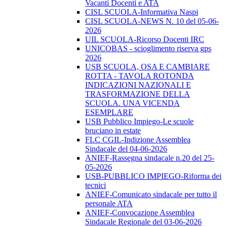
Vacanti Docenti e ATA
CISL SCUOLA-Informativa Naspi
CISL SCUOLA-NEWS N. 10 del 05-06-
2026
UIL SCUOLA-Ricorso Docenti IRC
UNICOBAS - scioglimento riserva gps
2026
USB SCUOLA, OSA E CAMBIARE
ROTTA - TAVOLA ROTONDA
INDICAZIONI NAZIONALI E
TRASFORMAZIONE DELLA
SCUOLA. UNA VICENDA
ESEMPLARE
USB Pubblico Impiego-Le scuole
bruciano in estate
FLC CGIL-Indizione Assemblea
Sindacale del 04-06-2026
ANIEF-Rassegna sindacale n.20 del 25-
05-2026
USB-PUBBLICO IMPIEGO-Riforma dei
tecnici
ANIEF-Comunicato sindacale per tutto il
personale ATA
ANIEF-Convocazione Assemblea
Sindacale Regionale del 03-06-2026