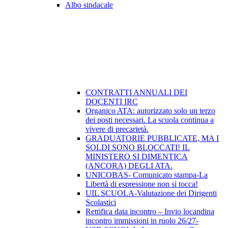
Albo sindacale
CONTRATTI ANNUALI DEI
DOCENTI IRC
Organico ATA: autorizzato solo un terzo
dei posti necessari. La scuola continua a
vivere di precarietà.
GRADUATORIE PUBBLICATE, MA I
SOLDI SONO BLOCCATI! IL
MINISTERO SI DIMENTICA
(ANCORA) DEGLI ATA.
UNICOBAS- Comunicato stampa-La
Libertà di espressione non si tocca!
UIL SCUOLA-Valutazione dei Dirigenti
Scolastici
Rettifica data incontro – Invio locandina
incontro immissioni in ruolo 26/27-