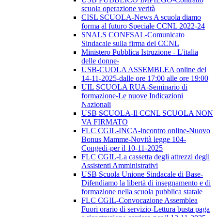
scuola operazione verità
CISL SCUOLA-News A scuola diamo
forma al futuro Speciale CCNL 2022-24
SNALS CONFSAL-Comunicato
Sindacale sulla firma del CCNL
Ministero Pubblica Istruzione - L'italia
delle donne-
USB-CUOLA ASSEMBLEA online del
14-11-2025-dalle ore 17:00 alle ore 19:00
UIL SCUOLA RUA-Seminario di
formazione-Le nuove Indicazioni
Nazionali
USB SCUOLA-Il CCNL SCUOLA NON
VA FIRMATO
FLC CGIL-INCA-incontro online-Nuovo
Bonus Mamme-Novità legge 104-
Congedi-per il 10-11-2025
FLC CGIL-La cassetta degli attrezzi degli
Assistenti Amministrativi
USB Scuola Unione Sindacale di Base-
Difendiamo la libertà di insegnamento e di
formazione nella scuola pubblica statale
FLC CGIL-Convocazione Assemblea
Fuori orario di servizio-Lettura busta paga