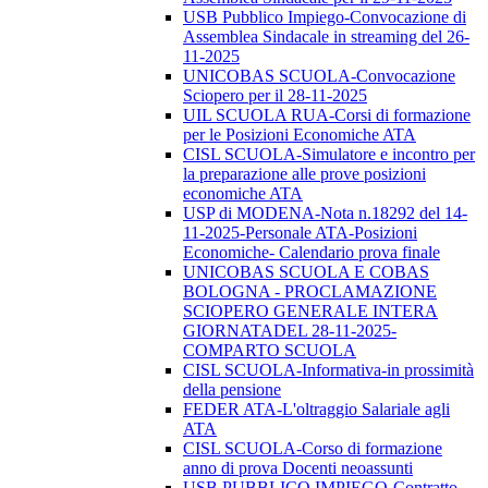
USB Pubblico Impiego-Convocazione di
Assemblea Sindacale in streaming del 26-
11-2025
UNICOBAS SCUOLA-Convocazione
Sciopero per il 28-11-2025
UIL SCUOLA RUA-Corsi di formazione
per le Posizioni Economiche ATA
CISL SCUOLA-Simulatore e incontro per
la preparazione alle prove posizioni
economiche ATA
USP di MODENA-Nota n.18292 del 14-
11-2025-Personale ATA-Posizioni
Economiche- Calendario prova finale
UNICOBAS SCUOLA E COBAS
BOLOGNA - PROCLAMAZIONE
SCIOPERO GENERALE INTERA
GIORNATADEL 28-11-2025-
COMPARTO SCUOLA
CISL SCUOLA-Informativa-in prossimità
della pensione
FEDER ATA-L'oltraggio Salariale agli
ATA
CISL SCUOLA-Corso di formazione
anno di prova Docenti neoassunti
USB PUBBLICO IMPIEGO-Contratto