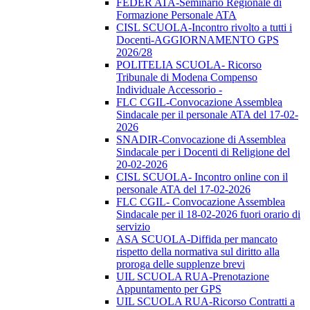
FEDER ATA-Seminario Regionale di
Formazione Personale ATA
CISL SCUOLA-Incontro rivolto a tutti i
Docenti-AGGIORNAMENTO GPS
2026/28
POLITELIA SCUOLA- Ricorso
Tribunale di Modena Compenso
Individuale Accessorio -
FLC CGIL-Convocazione Assemblea
Sindacale per il personale ATA del 17-02-
2026
SNADIR-Convocazione di Assemblea
Sindacale per i Docenti di Religione del
20-02-2026
CISL SCUOLA- Incontro online con il
personale ATA del 17-02-2026
FLC CGIL- Convocazione Assemblea
Sindacale per il 18-02-2026 fuori orario di
servizio
ASA SCUOLA-Diffida per mancato
rispetto della normativa sul diritto alla
proroga delle supplenze brevi
UIL SCUOLA RUA-Prenotazione
Appuntamento per GPS
UIL SCUOLA RUA-Ricorso Contratti a