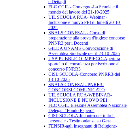
e Dettagli
FLC CGIL - Convegno-La Scuola e il
mondo del lavoro del 21-10-2025
UIL SCUOLA RUA- Webinar -
Inclusione e nuovo PEI di lunedì 20-10-
2025
SNALS CONFSAL - Corso di
preparazione alla prova d'inglese concorso
PNNR3 per i Docenti
GILDA UNAMS-Convocazione di
Assemblea Sindacale per il 23-10-2025
USB PUBBLICO IMPIEGO-Apertura
sportello di consulenza per iscrizione al
concorso PNRR3
CISL SCUOLA-Concorso PNRR3-del
13-10-2025
SNALS CONFSAL-PNRR3-
CONCORSI COMUNICATO
UIL SCUOLA RUA-WEBINAR-
INCLUSIONE E NUOVO PEI
FLC CGIL-Elezione Assemblea Nazionale
Delegati "Fondo Espero"
CISL SCUOLA-Incontro per tutto il
personale - Testimonianza su Gaza
FENSIR-agli Insegnanti di Religione-