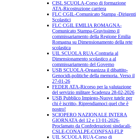
CISL SCUOLA-Corso di formazione
ATA-Ricostruzione carriera
FLC CGIL-Comunicato Stampa -Dirigenti
Scolastici
FLC CGIL EMILIA ROMAGNA-
Comunicato Stampa-Gravissimo il
commissariamento della Regione Emilia
Romagna su Dimensionamento della rete
scolastica
UIL SCUOLA RUA-Contraria al
Dimensionamento scolastico a al
commissariamento del Governo
USB SCUOLA-Organizza il dibattito-
Genocidi-politiche della memoria. Verso il
27-01-26
FEDER ATA-Ricorso per la valutazione
del servizio militare Scadenza 28-02-2026
USB Pubblico Impiego-Nuove tutele per
chi è iscritto- Riprendiamoci quel che è
nostro!
SCIOPERO NAZIONALE INTERA
GIORNATA del 12 e 13 01-2026-
Proclamato da Confederazioni sindacali-
CSLE-CONALPE-CONFSAI-FLP
UIL SCUOLA RUA-Corso di