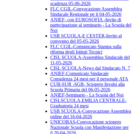
scadenza 05-06-2026
FLC CGIL-Convocazione Assemblea
Sindacale Regionale pe il 04-05-2026
ANIEF- con EUROSOFIA -Invito di
partecipazione al seminario - La Scuola del
Noi
USB SCUOLA-E CESTER-Invito al
convegno del 05-05-2026
FLC CGIL-Comunicato Stampa sulla
riforma degli Istituti Tecnici
CISL SCUOLA-Assemblea Sindacale del
11-05-2026
CISL SCUOLA-News dal Sindacato N. 7
ANIEF-Comunicato Sindacale
Consulenza 24 mesi per il personale ATA
CUB-SUR -SGB- Sciopero Invalsi alla
Scuola Primaria del 06-05-2026
ANIEF-Seminario - La Scuola del Noi
CISLSCUOLA.EMILIA CENTRALE-
Graduatoria 24 mesi
USB SCUOLA-Convocazione Assemblea
online del 16-04-2026
UNICOBAS-Convocazione sciopero
Nazionale Scuola con Manifestazione per
il 20-04-2026