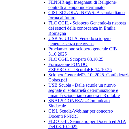
FENSIR-agli Insegnanti di Religione-
contratti a tempo indeterminato
CISL SCUOLA- NEWS- A scuola diamo
forma al futuro
FLC CGIL - Sciopero Generale-la risposta
dei settori della conoscenza in Emilia
Romagna
USB SCUOLA-Verso lo sciopero
generale senza preavviso
Proclamazione sciopero generale CIB
3.10.2025
FLC CGIL Sciopero 03.10.25
Formazione FONDO
ESPERO_CislScuolaER 14-10-25
ScioperoGenerale03_10_2025_Confederazi
Cobas.pdf
USB Scuola - Dalle scuole un nuovo
segnale di solidarietà determinazione e
umanità scioperiamo ancora il 3 ottobre
SNALS CONFSAL-Comunicato
Sindacale
CISL Scuola-Webinar per concorso
Docenti PNRR3
FLC CGIL Seminario per Docenti ed ATA
Del 08-10-2025