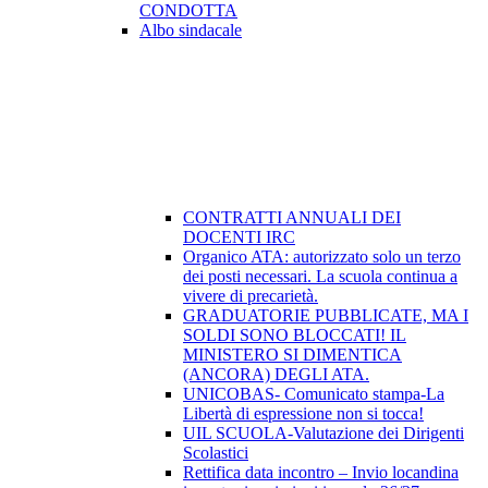
CONDOTTA
Albo sindacale
CONTRATTI ANNUALI DEI
DOCENTI IRC
Organico ATA: autorizzato solo un terzo
dei posti necessari. La scuola continua a
vivere di precarietà.
GRADUATORIE PUBBLICATE, MA I
SOLDI SONO BLOCCATI! IL
MINISTERO SI DIMENTICA
(ANCORA) DEGLI ATA.
UNICOBAS- Comunicato stampa-La
Libertà di espressione non si tocca!
UIL SCUOLA-Valutazione dei Dirigenti
Scolastici
Rettifica data incontro – Invio locandina