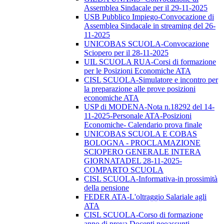
Assemblea Sindacale per il 29-11-2025
USB Pubblico Impiego-Convocazione di
Assemblea Sindacale in streaming del 26-
11-2025
UNICOBAS SCUOLA-Convocazione
Sciopero per il 28-11-2025
UIL SCUOLA RUA-Corsi di formazione
per le Posizioni Economiche ATA
CISL SCUOLA-Simulatore e incontro per
la preparazione alle prove posizioni
economiche ATA
USP di MODENA-Nota n.18292 del 14-
11-2025-Personale ATA-Posizioni
Economiche- Calendario prova finale
UNICOBAS SCUOLA E COBAS
BOLOGNA - PROCLAMAZIONE
SCIOPERO GENERALE INTERA
GIORNATADEL 28-11-2025-
COMPARTO SCUOLA
CISL SCUOLA-Informativa-in prossimità
della pensione
FEDER ATA-L'oltraggio Salariale agli
ATA
CISL SCUOLA-Corso di formazione
anno di prova Docenti neoassunti