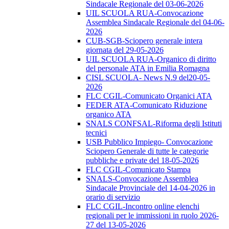
Sindacale Regionale del 03-06-2026
UIL SCUOLA RUA-Convocazione
Assemblea Sindacale Regionale del 04-06-
2026
CUB-SGB-Sciopero generale intera
giornata del 29-05-2026
UIL SCUOLA RUA-Organico di diritto
del personale ATA in Emilia Romagna
CISL SCUOLA- News N.9 del20-05-
2026
FLC CGIL-Comunicato Organici ATA
FEDER ATA-Comunicato Riduzione
organico ATA
SNALS CONFSAL-Riforma degli Istituti
tecnici
USB Pubblico Impiego- Convocazione
Sciopero Generale di tutte le categorie
pubbliche e private del 18-05-2026
FLC CGIL-Comunicato Stampa
SNALS-Convocazione Assemblea
Sindacale Provinciale del 14-04-2026 in
orario di servizio
FLC CGIL-Incontro online elenchi
regionali per le immissioni in ruolo 2026-
27 del 13-05-2026