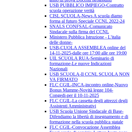
USB PUBBLICO IMPIEGO-Contratto
scuola operazione verità
CISL SCUOLA-News A scuola diamo
forma al futuro Speciale CCNL 2022-24
SNALS CONFSAL-Comunicato
Sindacale sulla firma del CCNL
Ministero Pubblica Istruzione - L'italia
delle donne-
USB-CUOLA ASSEMBLEA online del
14-11-2025-dalle ore 17:00 alle ore 19:00
UIL SCUOLA RUA-Seminario di
formazione-Le nuove Indicazioni
Nazionali
USB SCUOLA-Il CCNL SCUOLA NON
VA FIRMATO
FLC CGIL-INCA-incontro online-Nuovo
Bonus Mamme-Novità legge 104-
Congedi-per il 10-11-2025
FLC CGIL-La cassetta degli attrezzi degli
Assistenti Amministrativi
USB Scuola Unione Sindacale di Base-
Difendiamo la libertà di insegnamento e di
formazione nella scuola pubblica statale
FLC CGIL-Convocazione Assemblea