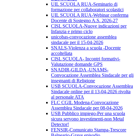
UIL SCUOLA RUA-Seminario di
formazione per collaboratori scolastici
UIL SCUOLA RUA-Webinar conferma
Docente di Sostegno A.S. 2026-27
CISL SCUOLA-Nuove indicazioni per
Infanzia e primo ciclo
unicobas-convocazione assemblea
sindacale per il 15-04-2026
SNALS-Violenza a scuola -Docente
accoltellata
CISL SCUOLA- Incontri formativi-
Valutazione domande GPS
SNADIR-GILDA -UNAMS-
Convocazione Assemblea Sindacale per gli
insegnanti di Religione
USB SCUOLA-Convocazione Assemblea
Sindacale online per il 13-04-2026 rivolta
al personale ATA
FLC CGIL Modena-Convocazione
Assemblea Sindacale per 08-04-2026
USB Pubblico impiego-Per una scuola
sicura servono investimenti-non Metal
Detector!
FENSIR-Comunicato Stampa-Trescore
Balneario-Grave episodio