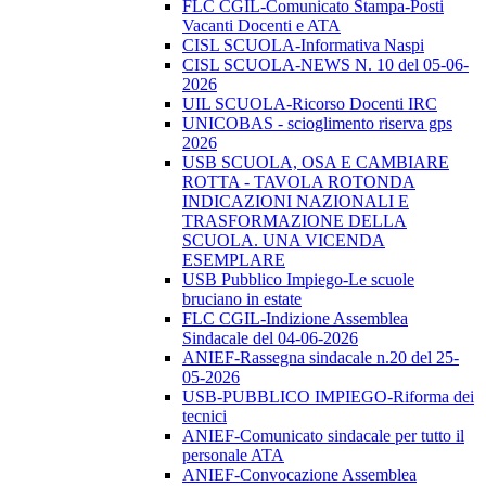
FLC CGIL-Comunicato Stampa-Posti
Vacanti Docenti e ATA
CISL SCUOLA-Informativa Naspi
CISL SCUOLA-NEWS N. 10 del 05-06-
2026
UIL SCUOLA-Ricorso Docenti IRC
UNICOBAS - scioglimento riserva gps
2026
USB SCUOLA, OSA E CAMBIARE
ROTTA - TAVOLA ROTONDA
INDICAZIONI NAZIONALI E
TRASFORMAZIONE DELLA
SCUOLA. UNA VICENDA
ESEMPLARE
USB Pubblico Impiego-Le scuole
bruciano in estate
FLC CGIL-Indizione Assemblea
Sindacale del 04-06-2026
ANIEF-Rassegna sindacale n.20 del 25-
05-2026
USB-PUBBLICO IMPIEGO-Riforma dei
tecnici
ANIEF-Comunicato sindacale per tutto il
personale ATA
ANIEF-Convocazione Assemblea