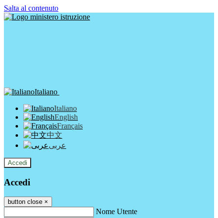
Salta al contenuto
Italiano
Italiano
English
Français
中文
عربى
Accedi
Accedi
button close
×
Nome Utente