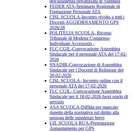
dell'assistenza privatizzata di Valditara
FEDER ATA-Seminario Regionale di
Formazione Personale ATA
CISL SCUOLA-Incontro rivolto a tutti i
Docenti-AGGIORNAMENTO GPS
2026/28
POLITELIA SCUOLA- Ricorso
Tribunale di Modena Compenso
Individuale Accessorio -
FLC CGIL-Convocazione Assemblea
Sindacale per il personale ATA del 17-02-
2026
SNADIR-Convocazione di Assemblea
Sindacale per i Docenti di Religione del
20-02-2026
CISL SCUOLA- Incontro online con il
personale ATA del 17-02-2026
FLC CGIL- Convocazione Assemblea
Sindacale per il 18-02-2026 fuori orario di
servizio
ASA SCUOLA-Diffida per mancato
rispetto della normativa sul diritto alla
proroga delle supplenze brevi
UIL SCUOLA RUA-Prenotazione
Appuntamento per GPS