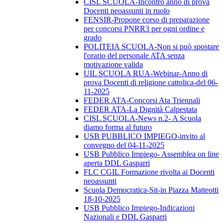
CISL SCUOLA-Incontro anno di prova
Docenti neoassunti in ruolo
FENSIR-Propone corso di preparazione
per concorsi PNRR3 per ogni ordine e
grado
POLITEIA SCUOLA-Non si può spostare
l'orario del personale ATA senza
motivazione valida
UIL SCUOLA RUA-Webinar-Anno di
prova Docenti di religione cattolica-del 06-
11-2025
FEDER ATA-Concorsi Ata Triennali
FEDER ATA-La Dignità Calpestata
CISL SCUOLA-News n.2- A Scuola
diamo forma al futuro
USB PUBBLICO IMPIEGO-invito al
convegno del 04-11-2025
USB Pubblico Impiego- Assemblea on line
aperta DDL Gasparri
FLC CGIL Formazione rivolta ai Docenti
neoassunti
Scuola Democratica-Sit-in Piazza Matteotti
18-10-2025
USB Pubblico Impiego-Indicazioni
Nazionali e DDL Gasparri