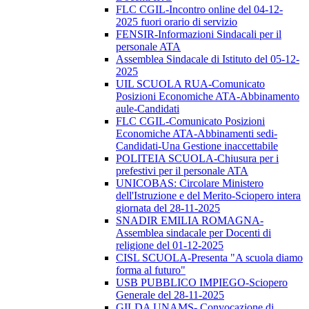
FLC CGIL-Incontro online del 04-12-
2025 fuori orario di servizio
FENSIR-Informazioni Sindacali per il
personale ATA
Assemblea Sindacale di Istituto del 05-12-
2025
UIL SCUOLA RUA-Comunicato
Posizioni Economiche ATA-Abbinamento
aule-Candidati
FLC CGIL-Comunicato Posizioni
Economiche ATA-Abbinamenti sedi-
Candidati-Una Gestione inaccettabile
POLITEIA SCUOLA-Chiusura per i
prefestivi per il personale ATA
UNICOBAS: Circolare Ministero
dell'Istruzione e del Merito-Sciopero intera
giornata del 28-11-2025
SNADIR EMILIA ROMAGNA-
Assemblea sindacale per Docenti di
religione del 01-12-2025
CISL SCUOLA-Presenta "A scuola diamo
forma al futuro"
USB PUBBLICO IMPIEGO-Sciopero
Generale del 28-11-2025
GILDA UNAMS- Convocazione di