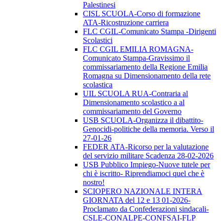
Palestinesi
CISL SCUOLA-Corso di formazione
ATA-Ricostruzione carriera
FLC CGIL-Comunicato Stampa -Dirigenti
Scolastici
FLC CGIL EMILIA ROMAGNA-
Comunicato Stampa-Gravissimo il
commissariamento della Regione Emilia
Romagna su Dimensionamento della rete
scolastica
UIL SCUOLA RUA-Contraria al
Dimensionamento scolastico a al
commissariamento del Governo
USB SCUOLA-Organizza il dibattito-
Genocidi-politiche della memoria. Verso il
27-01-26
FEDER ATA-Ricorso per la valutazione
del servizio militare Scadenza 28-02-2026
USB Pubblico Impiego-Nuove tutele per
chi è iscritto- Riprendiamoci quel che è
nostro!
SCIOPERO NAZIONALE INTERA
GIORNATA del 12 e 13 01-2026-
Proclamato da Confederazioni sindacali-
CSLE-CONALPE-CONFSAI-FLP