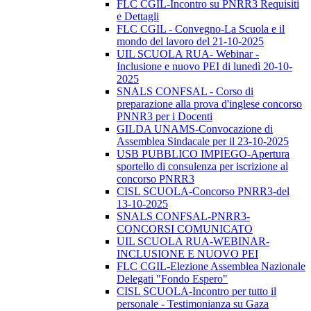
FLC CGIL-Incontro su PNRR3 Requisiti
e Dettagli
FLC CGIL - Convegno-La Scuola e il
mondo del lavoro del 21-10-2025
UIL SCUOLA RUA- Webinar -
Inclusione e nuovo PEI di lunedì 20-10-
2025
SNALS CONFSAL - Corso di
preparazione alla prova d'inglese concorso
PNNR3 per i Docenti
GILDA UNAMS-Convocazione di
Assemblea Sindacale per il 23-10-2025
USB PUBBLICO IMPIEGO-Apertura
sportello di consulenza per iscrizione al
concorso PNRR3
CISL SCUOLA-Concorso PNRR3-del
13-10-2025
SNALS CONFSAL-PNRR3-
CONCORSI COMUNICATO
UIL SCUOLA RUA-WEBINAR-
INCLUSIONE E NUOVO PEI
FLC CGIL-Elezione Assemblea Nazionale
Delegati "Fondo Espero"
CISL SCUOLA-Incontro per tutto il
personale - Testimonianza su Gaza