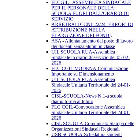
FLCGIL - ASSEMBLEA SINDACALE
PER IL PERSONALE DELLA
SCUOLA FUORI DALL'ORARIO DI
SERVIZIO
ARRETRATI CCNL 22/24- ERRORI DI
ATTRIBUZIONE NELLA
ELARGIZIONE DEI FONDI,
ASA - Allontanamento dal posto di lavoro
dei docenti senza alunni in classe
UIL SCUOLA RUA-Assemblea
Sindacale in orario di servizio del 05-02-
2026
FLC CGIL MODENA-Comunicazione
Importante su Dimensionamento
UIL SCUOLA RUA-Assemblea
Sindacale Unitaria Territoriale del 24-01-
2026
CISL-SCUOLA-News N.1-a scuola
diamo forma al futuro
FLC CGIL-Convocazione Assemblea
Sindacale Unitaria Territoriale del 24-01-
2026
CISL SCUOLA-Comunicato Stampa delle
Organizzazioni Sindacali Regionali
USB SCUOLA-Schedatura studenti