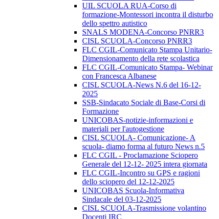
UIL SCUOLA RUA-Corso di
formazione-Montessori incontra il disturbo
dello spettro autistico
SNALS MODENA-Concorso PNRR3
CISL SCUOLA-Concorso PNRR3
FLC CGIL-Comunicato Stampa Unitario-
Dimensionamento della rete scolastica
FLC CGIL-Comunicato Stampa- Webinar
con Francesca Albanese
CISL SCUOLA-News N.6 del 16-12-
2025
SSB-Sindacato Sociale di Base-Corsi di
Formazione
UNICOBAS-notizie-informazioni e
materiali per l'autogestione
CISL SCUOLA- Comunicazione- A
scuola- diamo forma al futuro News n.5
FLC CGIL - Proclamazione Sciopero
Generale del 12-12- 2025 intera giornata
FLC CGIL-Incontro su GPS e ragioni
dello sciopero del 12-12-2025
UNICOBAS Scuola-Informativa
Sindacale del 03-12-2025
CISL SCUOLA-Trasmissione volantino
Docenti IRC