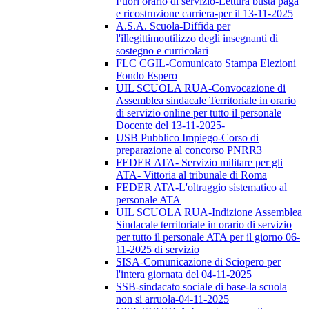
Fuori orario di servizio-Lettura busta paga
e ricostruzione carriera-per il 13-11-2025
A.S.A. Scuola-Diffida per
l'illegittimoutilizzo degli insegnanti di
sostegno e curricolari
FLC CGIL-Comunicato Stampa Elezioni
Fondo Espero
UIL SCUOLA RUA-Convocazione di
Assemblea sindacale Territoriale in orario
di servizio online per tutto il personale
Docente del 13-11-2025-
USB Pubblico Impiego-Corso di
preparazione al concorso PNRR3
FEDER ATA- Servizio militare per gli
ATA- Vittoria al tribunale di Roma
FEDER ATA-L'oltraggio sistematico al
personale ATA
UIL SCUOLA RUA-Indizione Assemblea
Sindacale territoriale in orario di servizio
per tutto il personale ATA per il giorno 06-
11-2025 di servizio
SISA-Comunicazione di Sciopero per
l'intera giornata del 04-11-2025
SSB-sindacato sociale di base-la scuola
non si arruola-04-11-2025