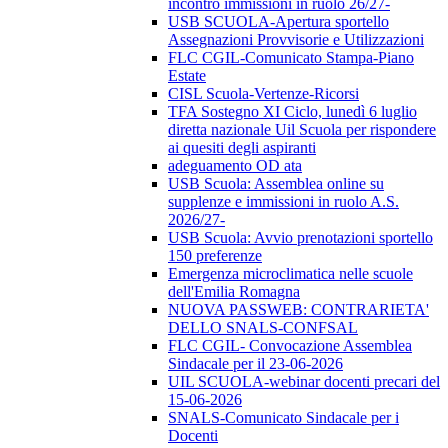
incontro immissioni in ruolo 26/27-
USB SCUOLA-Apertura sportello
Assegnazioni Provvisorie e Utilizzazioni
FLC CGIL-Comunicato Stampa-Piano
Estate
CISL Scuola-Vertenze-Ricorsi
TFA Sostegno XI Ciclo, lunedì 6 luglio
diretta nazionale Uil Scuola per rispondere
ai quesiti degli aspiranti
adeguamento OD ata
USB Scuola: Assemblea online su
supplenze e immissioni in ruolo A.S.
2026/27-
USB Scuola: Avvio prenotazioni sportello
150 preferenze
Emergenza microclimatica nelle scuole
dell'Emilia Romagna
NUOVA PASSWEB: CONTRARIETA'
DELLO SNALS-CONFSAL
FLC CGIL- Convocazione Assemblea
Sindacale per il 23-06-2026
UIL SCUOLA-webinar docenti precari del
15-06-2026
SNALS-Comunicato Sindacale per i
Docenti