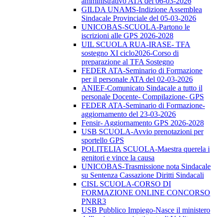
amministrativo ATA del 06-03-2026
GILDA UNAMS-Indizione Assemblea
Sindacale Provinciale del 05-03-2026
UNICOBAS-SCUOLA-Partono le
iscrizioni alle GPS 2026-2028
UIL SCUOLA RUA-IRASE- TFA
sostegno XI ciclo2026-Corso di
preparazione al TFA Sostegno
FEDER ATA-Seminario di Formazione
per il personale ATA del 02-03-2026
ANIEF-Comunicato Sindacale a tutto il
personale Docente- Compilazione- GPS
FEDER ATA-Seminario di Formazione-
aggiornamento del 23-03-2026
Fensir- Aggiornamento GPS 2026-2028
USB SCUOLA-Avvio prenotazioni per
sportello GPS
POLITELIA SCUOLA-Maestra querela i
genitori e vince la causa
UNICOBAS-Trasmissione nota Sindacale
su Sentenza Cassazione Diritti Sindacali
CISL SCUOLA-CORSO DI
FORMAZIONE ONLINE CONCORSO
PNRR3
USB Pubblico Impiego-Nasce il ministero