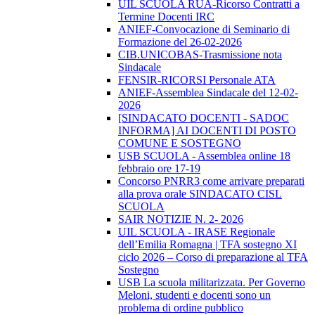
UIL SCUOLA RUA-Ricorso Contratti a
Termine Docenti IRC
ANIEF-Convocazione di Seminario di
Formazione del 26-02-2026
CIB.UNICOBAS-Trasmissione nota
Sindacale
FENSIR-RICORSI Personale ATA
ANIEF-Assemblea Sindacale del 12-02-
2026
[SINDACATO DOCENTI - SADOC
INFORMA] AI DOCENTI DI POSTO
COMUNE E SOSTEGNO
USB SCUOLA - Assemblea online 18
febbraio ore 17-19
Concorso PNRR3 come arrivare preparati
alla prova orale SINDACATO CISL
SCUOLA
SAIR NOTIZIE N. 2- 2026
UIL SCUOLA - IRASE Regionale
dell’Emilia Romagna | TFA sostegno XI
ciclo 2026 – Corso di preparazione al TFA
Sostegno
USB La scuola militarizzata. Per Governo
Meloni, studenti e docenti sono un
problema di ordine pubblico