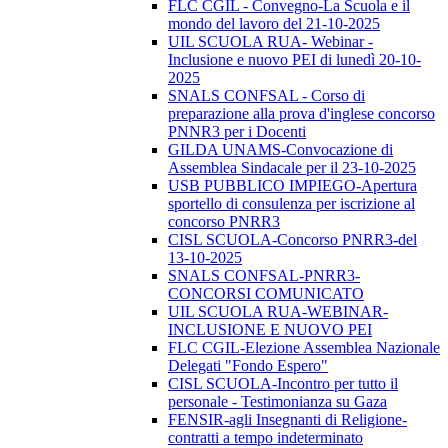
FLC CGIL - Convegno-La Scuola e il
mondo del lavoro del 21-10-2025
UIL SCUOLA RUA- Webinar -
Inclusione e nuovo PEI di lunedì 20-10-
2025
SNALS CONFSAL - Corso di
preparazione alla prova d'inglese concorso
PNNR3 per i Docenti
GILDA UNAMS-Convocazione di
Assemblea Sindacale per il 23-10-2025
USB PUBBLICO IMPIEGO-Apertura
sportello di consulenza per iscrizione al
concorso PNRR3
CISL SCUOLA-Concorso PNRR3-del
13-10-2025
SNALS CONFSAL-PNRR3-
CONCORSI COMUNICATO
UIL SCUOLA RUA-WEBINAR-
INCLUSIONE E NUOVO PEI
FLC CGIL-Elezione Assemblea Nazionale
Delegati "Fondo Espero"
CISL SCUOLA-Incontro per tutto il
personale - Testimonianza su Gaza
FENSIR-agli Insegnanti di Religione-
contratti a tempo indeterminato