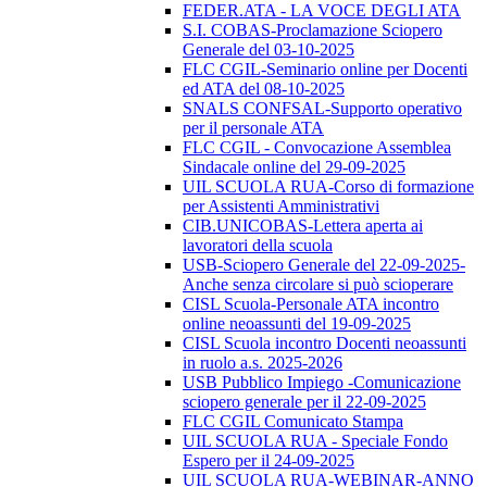
FEDER.ATA - LA VOCE DEGLI ATA
S.I. COBAS-Proclamazione Sciopero
Generale del 03-10-2025
FLC CGIL-Seminario online per Docenti
ed ATA del 08-10-2025
SNALS CONFSAL-Supporto operativo
per il personale ATA
FLC CGIL - Convocazione Assemblea
Sindacale online del 29-09-2025
UIL SCUOLA RUA-Corso di formazione
per Assistenti Amministrativi
CIB.UNICOBAS-Lettera aperta ai
lavoratori della scuola
USB-Sciopero Generale del 22-09-2025-
Anche senza circolare si può scioperare
CISL Scuola-Personale ATA incontro
online neoassunti del 19-09-2025
CISL Scuola incontro Docenti neoassunti
in ruolo a.s. 2025-2026
USB Pubblico Impiego -Comunicazione
sciopero generale per il 22-09-2025
FLC CGIL Comunicato Stampa
UIL SCUOLA RUA - Speciale Fondo
Espero per il 24-09-2025
UIL SCUOLA RUA-WEBINAR-ANNO