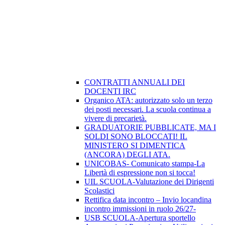
CONTRATTI ANNUALI DEI
DOCENTI IRC
Organico ATA: autorizzato solo un terzo
dei posti necessari. La scuola continua a
vivere di precarietà.
GRADUATORIE PUBBLICATE, MA I
SOLDI SONO BLOCCATI! IL
MINISTERO SI DIMENTICA
(ANCORA) DEGLI ATA.
UNICOBAS- Comunicato stampa-La
Libertà di espressione non si tocca!
UIL SCUOLA-Valutazione dei Dirigenti
Scolastici
Rettifica data incontro – Invio locandina
incontro immissioni in ruolo 26/27-
USB SCUOLA-Apertura sportello