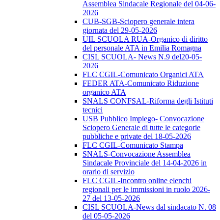
Assemblea Sindacale Regionale del 04-06-
2026
CUB-SGB-Sciopero generale intera
giornata del 29-05-2026
UIL SCUOLA RUA-Organico di diritto
del personale ATA in Emilia Romagna
CISL SCUOLA- News N.9 del20-05-
2026
FLC CGIL-Comunicato Organici ATA
FEDER ATA-Comunicato Riduzione
organico ATA
SNALS CONFSAL-Riforma degli Istituti
tecnici
USB Pubblico Impiego- Convocazione
Sciopero Generale di tutte le categorie
pubbliche e private del 18-05-2026
FLC CGIL-Comunicato Stampa
SNALS-Convocazione Assemblea
Sindacale Provinciale del 14-04-2026 in
orario di servizio
FLC CGIL-Incontro online elenchi
regionali per le immissioni in ruolo 2026-
27 del 13-05-2026
CISL SCUOLA-News dal sindacato N. 08
del 05-05-2026