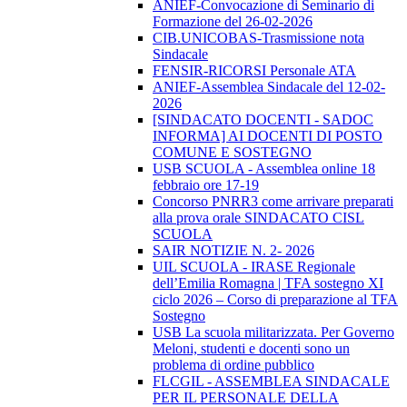
ANIEF-Convocazione di Seminario di
Formazione del 26-02-2026
CIB.UNICOBAS-Trasmissione nota
Sindacale
FENSIR-RICORSI Personale ATA
ANIEF-Assemblea Sindacale del 12-02-
2026
[SINDACATO DOCENTI - SADOC
INFORMA] AI DOCENTI DI POSTO
COMUNE E SOSTEGNO
USB SCUOLA - Assemblea online 18
febbraio ore 17-19
Concorso PNRR3 come arrivare preparati
alla prova orale SINDACATO CISL
SCUOLA
SAIR NOTIZIE N. 2- 2026
UIL SCUOLA - IRASE Regionale
dell’Emilia Romagna | TFA sostegno XI
ciclo 2026 – Corso di preparazione al TFA
Sostegno
USB La scuola militarizzata. Per Governo
Meloni, studenti e docenti sono un
problema di ordine pubblico
FLCGIL - ASSEMBLEA SINDACALE
PER IL PERSONALE DELLA