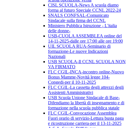
CISL SCUOLA-News A scuola diamo
forma al futuro Speciale CCNL 2022-24
SNALS CONFSAL-Comunicato
Sindacale sulla firma del CCNL
Ministero Pubblica Istruzione - L'italia
delle donne-
USB-CUOLA ASSEMBLEA online del
14-11-2025-dalle ore 17:00 alle ore 19:00
UIL SCUOLA RUA-Seminario di
formazione-Le nuove Indicazioni
Nazionali
USB SCUOLA-Il CCNL SCUOLA NON
VA FIRMATO
FLC CGIL-INCA-incontro online-Nuovo
Bonus Mamme-Novità legge 104-
Congedi-per il 10-11-2025
FLC CGIL-La cassetta degli attrezzi degli
Assistenti Amministrativi
USB Scuola Unione Sindacale di Base-
Difendiamo la libertà di insegnamento e di
formazione nella scuola pubblica statale
FLC CGIL-Convocazione Assemblea
Fuori orario di servizio-Lettura busta paga
e ricostruzione carriera-per il 13-11-2025