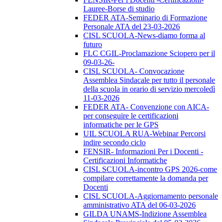
Lauree-Borse di studio
FEDER ATA-Seminario di Formazione
Personale ATA del 23-03-2026
CISL SCUOLA-News-diamo forma al
futuro
FLC CGIL-Proclamazione Sciopero per il
09-03-26-
CISL SCUOLA- Convocazione
Assemblea Sindacale per tutto il personale
della scuola in orario di servizio mercoledì
11-03-2026
FEDER ATA- Convenzione con AICA-
per conseguire le certificazioni
informatiche per le GPS
UIL SCUOLA RUA-Webinar Percorsi
indire secondo ciclo
FENSIR- Informazioni Per i Docenti -
Certificazioni Informatiche
CISL SCUOLA-incontro GPS 2026-come
compilare correttamente la domanda per
Docenti
CISL SCUOLA-Aggiornamento personale
amministrativo ATA del 06-03-2026
GILDA UNAMS-Indizione Assemblea