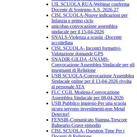
UIL SCUOLA RUA-Webinar conferma
Docente di Sostegno A.S. 2026-27
CISL SCUOLA-Nuove indicazioni per
Infanzia e primo ciclo
unicobas-convocazione assemblea
sindacale per il 15-04-2026
SNALS-Violenza a scuola -Docente
accoltellata
CISL SCUOLA- Incontri formativi-
Valutazione domande GPS
SNADIR-GILDA -UNAMS-
Convocazione Assemblea Sindacale per gli
insegnanti di Religione
USB SCUOLA-Convocazione Assemblea
Sindacale online per il 13-04-2026 rivolta
al personale ATA
FLC CGIL Modena-Convocazione
Assemblea Sindacale per 08-04-2026
USB Pubblico impiego-Per una scuola
sicura servono investimenti-non Metal
Detector!
FENSIR-Comunicato Stampa-Trescore
Balneario-Grave episodio
CISL SCUOLA- Question Time Per i
Docenti di Religione