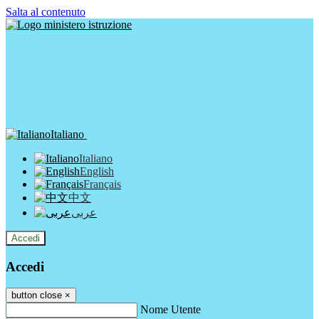
Salta al contenuto
Italiano
Italiano
English
Français
中文
عربى
Accedi
Accedi
button close
×
Nome Utente