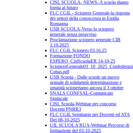
CISL SCUOLA- NEWS- A scuola diamo
forma al futuro
FLC CGIL - Sciopero Generale-la risposta
dei settori della conoscenza in Emilia
Romagna
USB SCUOLA-Verso lo sciopero
generale senza preavviso
Proclamazione sciopero generale CIB
3.10.2025
FLC CGIL Sciopero 03.10.25
Formazione FONDO
ESPERO_CislScuolaER 14-10-25
ScioperoGenerale03_10_2025_Confederazi
Cobas.pdf
USB Scuola - Dalle scuole un nuovo
segnale di solidarietà determinazione e
umanità scioperiamo ancora il 3 ottobre
SNALS CONFSAL-Comunicato
Sindacale
CISL Scuola-Webinar per concorso
Docenti PNRR3
FLC CGIL Seminario per Docenti ed ATA
Del 08-10-2025
UIL SCUOLA RUA-Webinar Percorso di
formazione del 03-10-2025