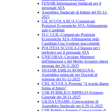
FENSIR-Informazioni Sindacali per il
personale ATA
Assemblea Sindacale di Istituto del 05-12-
2025
UIL SCUOLA RUA-Comunicato
Posizioni Economiche ATA-Abbinamento
aule-Candidati
FLC CGIL-Comunicato Posizioni
Economiche ATA-Abbinamenti sedi-
Candidati-Una Gestione inaccettabile
POLITEIA SCUOLA-Chiusura per i
prefestivi per il personale ATA
UNICOBAS: Circolare Ministero
dell'Istruzione e del Merito-Sciopero intera
giornata del 28-11-2025
SNADIR EMILIA ROMAGNA-
Assemblea sindacale per Docenti di
religione del 01-12-2025
CISL SCUOLA-Presenta "A scuola diamo
forma al futuro"
USB PUBBLICO IMPIEGO-Sciopero
Generale del 28-11-2025
GILDA UNAMS- Convocazione di
Assemblea Sindacale per il 29-11-2025
USB Pubblico Impiego-Convocazione di