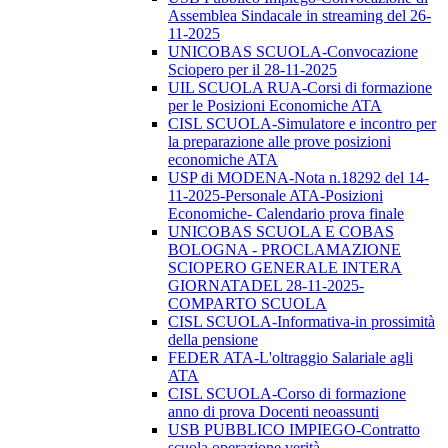
Assemblea Sindacale in streaming del 26-
11-2025
UNICOBAS SCUOLA-Convocazione
Sciopero per il 28-11-2025
UIL SCUOLA RUA-Corsi di formazione
per le Posizioni Economiche ATA
CISL SCUOLA-Simulatore e incontro per
la preparazione alle prove posizioni
economiche ATA
USP di MODENA-Nota n.18292 del 14-
11-2025-Personale ATA-Posizioni
Economiche- Calendario prova finale
UNICOBAS SCUOLA E COBAS
BOLOGNA - PROCLAMAZIONE
SCIOPERO GENERALE INTERA
GIORNATADEL 28-11-2025-
COMPARTO SCUOLA
CISL SCUOLA-Informativa-in prossimità
della pensione
FEDER ATA-L'oltraggio Salariale agli
ATA
CISL SCUOLA-Corso di formazione
anno di prova Docenti neoassunti
USB PUBBLICO IMPIEGO-Contratto
scuola operazione verità