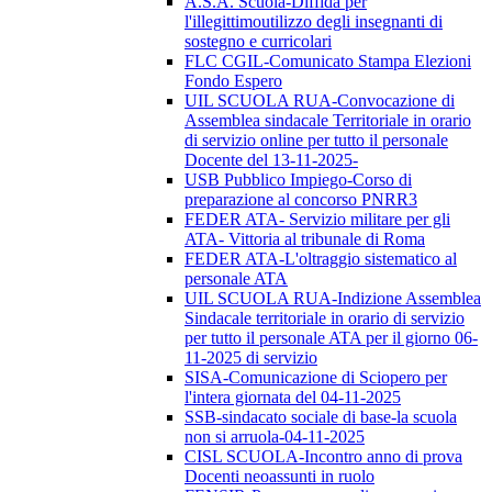
A.S.A. Scuola-Diffida per
l'illegittimoutilizzo degli insegnanti di
sostegno e curricolari
FLC CGIL-Comunicato Stampa Elezioni
Fondo Espero
UIL SCUOLA RUA-Convocazione di
Assemblea sindacale Territoriale in orario
di servizio online per tutto il personale
Docente del 13-11-2025-
USB Pubblico Impiego-Corso di
preparazione al concorso PNRR3
FEDER ATA- Servizio militare per gli
ATA- Vittoria al tribunale di Roma
FEDER ATA-L'oltraggio sistematico al
personale ATA
UIL SCUOLA RUA-Indizione Assemblea
Sindacale territoriale in orario di servizio
per tutto il personale ATA per il giorno 06-
11-2025 di servizio
SISA-Comunicazione di Sciopero per
l'intera giornata del 04-11-2025
SSB-sindacato sociale di base-la scuola
non si arruola-04-11-2025
CISL SCUOLA-Incontro anno di prova
Docenti neoassunti in ruolo