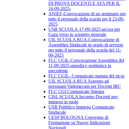
DI PROVA DOCENTI E ATA PER IL
16-09-2025-
ANIEF-Convocazione di un seminario per
tutto il personale della scuola per il 23-09-
2025
USB SCUOLA-17-09-2025-un'ora per
Gaza verso lo sciopero generale
UIL SCUOLA RUA-Convocazione di
Assemblea Sindacale in orario di servizio
per tutto il personale della scuola del 11-
09-2025
FLC CGIL-Convocazione Assemblea del
11-09-2025-annulla e sostituisce la
precedente
FLC CGIL- Comunicato stampa del sit-in
UIL SCUOLA RUA Assegno ad
personam Vademecum per Docenti IRC
FLC CGI Comunicato Stampa
CISL SCUOLA Incontro Docenti neo
immessi in ruolo
USB Pubblico Impiego Comunicato
Sindacale
CESP BOLOGNA Convegno di
Formazione su Nuove Indicazioni
Nazionali