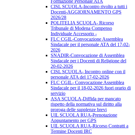
Formazione Personale ATA
CISL SCUOLA-Incontro rivolto a tutti i
Docenti-AGGIORNAMENTO GPS
2026/28
POLITELIA SCUOLA- Ricorso
Tribunale di Modena Compenso
Individuale Accessorio -
FLC CGIL-Convocazione Assemblea
Sindacale per il personale ATA del 17-02-
2026
SNADIR-Convocazione di Assemblea
Sindacale per i Docenti di Religione del
20-02-2026
CISL SCUOLA- Incontro online con il
personale ATA del 17-02-2026
FLC CGIL- Convocazione Assemblea
Sindacale per il 18-02-2026 fuori orario di
servizio
ASA SCUOLA-Diffida per mancato
rispetto della normativa sul diritto alla
proroga delle supplenze brevi
UIL SCUOLA RUA-Prenotazione
Appuntamento per GPS
UIL SCUOLA RUA-Ricorso Contratti a
Termine Docenti IRC