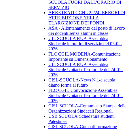
SCUOLA FUORI DALL'ORARIO DI
SERVIZIO
ARRETRATI CCNL 22/24- ERRORI DI
ATTRIBUZIONE NELLA
ELARGIZIONE DEI FONDI,
ASA - Allontanamento dal posto di lavoro
dei docenti senza alunni in classe
UIL SCUOLA RUA-Assemblea
Sindacale in orario di servizio del 05-02-
2026
FLC CGIL MODENA-Comunicazione
Importante su Dimensionamento
UIL SCUOLA RUA-Assemblea
Sindacale Unitaria Territoriale del 24-01-
2026
CISL-SCUOLA-News N.1-a scuola
diamo forma al futuro
FLC CGIL-Convocazione Assemblea
Sindacale Unitaria Territoriale del 24-01-
2026
CISL SCUOLA-Comunicato Stampa delle
Organizzazioni Sindacali Regionali
USB SCUOLA-Schedatura studenti
Palestinesi
CISL SCUOLA-Corso di formazione