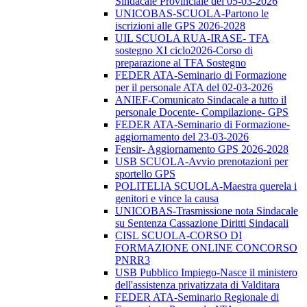
Sindacale Provinciale del 05-03-2026
UNICOBAS-SCUOLA-Partono le
iscrizioni alle GPS 2026-2028
UIL SCUOLA RUA-IRASE- TFA
sostegno XI ciclo2026-Corso di
preparazione al TFA Sostegno
FEDER ATA-Seminario di Formazione
per il personale ATA del 02-03-2026
ANIEF-Comunicato Sindacale a tutto il
personale Docente- Compilazione- GPS
FEDER ATA-Seminario di Formazione-
aggiornamento del 23-03-2026
Fensir- Aggiornamento GPS 2026-2028
USB SCUOLA-Avvio prenotazioni per
sportello GPS
POLITELIA SCUOLA-Maestra querela i
genitori e vince la causa
UNICOBAS-Trasmissione nota Sindacale
su Sentenza Cassazione Diritti Sindacali
CISL SCUOLA-CORSO DI
FORMAZIONE ONLINE CONCORSO
PNRR3
USB Pubblico Impiego-Nasce il ministero
dell'assistenza privatizzata di Valditara
FEDER ATA-Seminario Regionale di