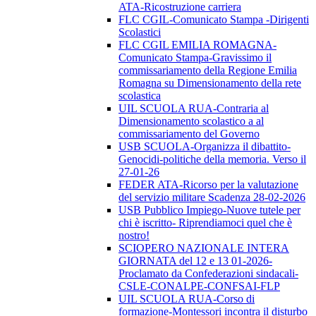
ATA-Ricostruzione carriera
FLC CGIL-Comunicato Stampa -Dirigenti
Scolastici
FLC CGIL EMILIA ROMAGNA-
Comunicato Stampa-Gravissimo il
commissariamento della Regione Emilia
Romagna su Dimensionamento della rete
scolastica
UIL SCUOLA RUA-Contraria al
Dimensionamento scolastico a al
commissariamento del Governo
USB SCUOLA-Organizza il dibattito-
Genocidi-politiche della memoria. Verso il
27-01-26
FEDER ATA-Ricorso per la valutazione
del servizio militare Scadenza 28-02-2026
USB Pubblico Impiego-Nuove tutele per
chi è iscritto- Riprendiamoci quel che è
nostro!
SCIOPERO NAZIONALE INTERA
GIORNATA del 12 e 13 01-2026-
Proclamato da Confederazioni sindacali-
CSLE-CONALPE-CONFSAI-FLP
UIL SCUOLA RUA-Corso di
formazione-Montessori incontra il disturbo