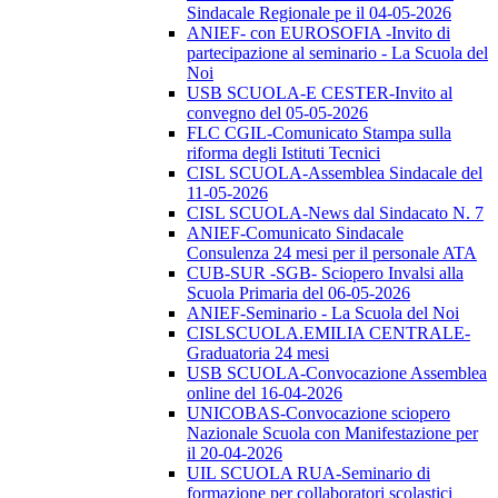
Sindacale Regionale pe il 04-05-2026
ANIEF- con EUROSOFIA -Invito di
partecipazione al seminario - La Scuola del
Noi
USB SCUOLA-E CESTER-Invito al
convegno del 05-05-2026
FLC CGIL-Comunicato Stampa sulla
riforma degli Istituti Tecnici
CISL SCUOLA-Assemblea Sindacale del
11-05-2026
CISL SCUOLA-News dal Sindacato N. 7
ANIEF-Comunicato Sindacale
Consulenza 24 mesi per il personale ATA
CUB-SUR -SGB- Sciopero Invalsi alla
Scuola Primaria del 06-05-2026
ANIEF-Seminario - La Scuola del Noi
CISLSCUOLA.EMILIA CENTRALE-
Graduatoria 24 mesi
USB SCUOLA-Convocazione Assemblea
online del 16-04-2026
UNICOBAS-Convocazione sciopero
Nazionale Scuola con Manifestazione per
il 20-04-2026
UIL SCUOLA RUA-Seminario di
formazione per collaboratori scolastici