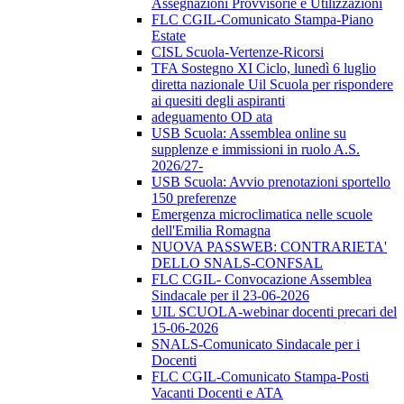
Assegnazioni Provvisorie e Utilizzazioni
FLC CGIL-Comunicato Stampa-Piano
Estate
CISL Scuola-Vertenze-Ricorsi
TFA Sostegno XI Ciclo, lunedì 6 luglio
diretta nazionale Uil Scuola per rispondere
ai quesiti degli aspiranti
adeguamento OD ata
USB Scuola: Assemblea online su
supplenze e immissioni in ruolo A.S.
2026/27-
USB Scuola: Avvio prenotazioni sportello
150 preferenze
Emergenza microclimatica nelle scuole
dell'Emilia Romagna
NUOVA PASSWEB: CONTRARIETA'
DELLO SNALS-CONFSAL
FLC CGIL- Convocazione Assemblea
Sindacale per il 23-06-2026
UIL SCUOLA-webinar docenti precari del
15-06-2026
SNALS-Comunicato Sindacale per i
Docenti
FLC CGIL-Comunicato Stampa-Posti
Vacanti Docenti e ATA