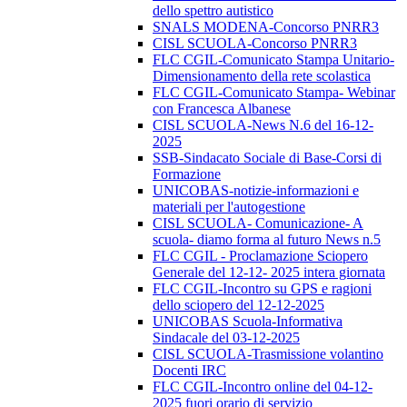
dello spettro autistico
SNALS MODENA-Concorso PNRR3
CISL SCUOLA-Concorso PNRR3
FLC CGIL-Comunicato Stampa Unitario-
Dimensionamento della rete scolastica
FLC CGIL-Comunicato Stampa- Webinar
con Francesca Albanese
CISL SCUOLA-News N.6 del 16-12-
2025
SSB-Sindacato Sociale di Base-Corsi di
Formazione
UNICOBAS-notizie-informazioni e
materiali per l'autogestione
CISL SCUOLA- Comunicazione- A
scuola- diamo forma al futuro News n.5
FLC CGIL - Proclamazione Sciopero
Generale del 12-12- 2025 intera giornata
FLC CGIL-Incontro su GPS e ragioni
dello sciopero del 12-12-2025
UNICOBAS Scuola-Informativa
Sindacale del 03-12-2025
CISL SCUOLA-Trasmissione volantino
Docenti IRC
FLC CGIL-Incontro online del 04-12-
2025 fuori orario di servizio