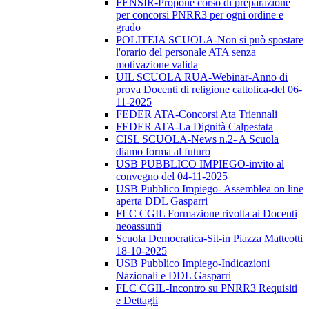
FENSIR-Propone corso di preparazione
per concorsi PNRR3 per ogni ordine e
grado
POLITEIA SCUOLA-Non si può spostare
l'orario del personale ATA senza
motivazione valida
UIL SCUOLA RUA-Webinar-Anno di
prova Docenti di religione cattolica-del 06-
11-2025
FEDER ATA-Concorsi Ata Triennali
FEDER ATA-La Dignità Calpestata
CISL SCUOLA-News n.2- A Scuola
diamo forma al futuro
USB PUBBLICO IMPIEGO-invito al
convegno del 04-11-2025
USB Pubblico Impiego- Assemblea on line
aperta DDL Gasparri
FLC CGIL Formazione rivolta ai Docenti
neoassunti
Scuola Democratica-Sit-in Piazza Matteotti
18-10-2025
USB Pubblico Impiego-Indicazioni
Nazionali e DDL Gasparri
FLC CGIL-Incontro su PNRR3 Requisiti
e Dettagli