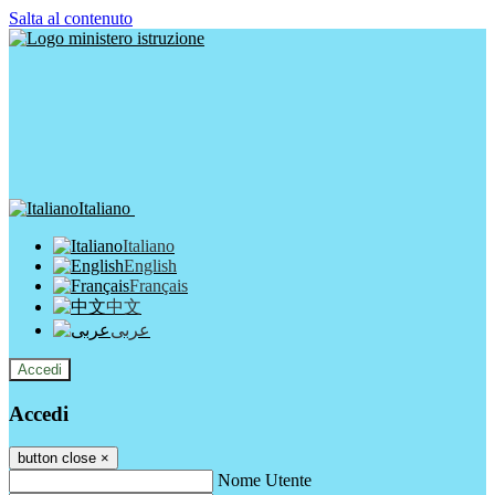
Salta al contenuto
Italiano
Italiano
English
Français
中文
عربى
Accedi
Accedi
button close
×
Nome Utente