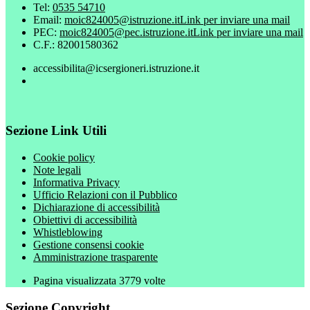
Tel:
0535 54710
Email:
moic824005@istruzione.it
Link per inviare una mail
PEC:
moic824005@pec.istruzione.it
Link per inviare una mail
C.F.: 82001580362
accessibilita@icsergioneri.istruzione.it
Sezione Link Utili
Cookie policy
Note legali
Informativa Privacy
Ufficio Relazioni con il Pubblico
Dichiarazione di accessibilità
Obiettivi di accessibilità
Whistleblowing
Gestione consensi cookie
Amministrazione trasparente
Pagina visualizzata
3779
volte
Sezione Copyright