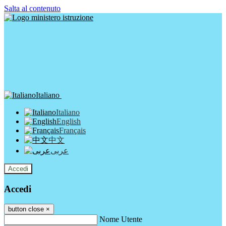
Salta al contenuto
Italiano
Italiano
English
Français
中文
عربى
Accedi
Accedi
button close
×
Nome Utente