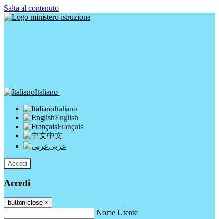
Salta al contenuto
Italiano
Italiano
English
Français
中文
عربى
Accedi
Accedi
button close
×
Nome Utente