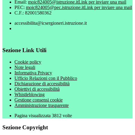
Email:
moic824005@istruzione.it
Link per inviare una mail
PEC:
moic824005@pec.istruzione.it
Link per inviare una mail
C.F.: 82001580362
accessibilita@icsergioneri.istruzione.it
Sezione Link Utili
Cookie policy
Note legali
Informativa Privacy
Ufficio Relazioni con il Pubblico
Dichiarazione di accessibilità
Obiettivi di accessibilità
Whistleblowing
Gestione consensi cookie
Amministrazione trasparente
Pagina visualizzata
3812
volte
Sezione Copyright