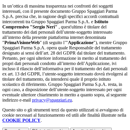
In un’ottica di massima trasparenza nei confronti dei soggetti
interessati, con il presente documento Gruppo Spaggiari Parma
S.p.A. precisa che, in ragione degli specifici accordi contrattuali
intercorrenti tra Gruppo Spaggiari Parma S.p.A. e
Istituto
Comprensivo "Sergio Neri"
, quest'ultimo è titolare del
trattamento dei dati personali dell’utente-soggetto interessato
all’interno della presente piattaforma internet denominata
"
PrimaVisioneWeb
" (di seguito l’"
Applicazione
"), mentre Gruppo
Spaggiari Parma S.p.A. opera quale Responsabile del trattamento
designato ai sensi dell’art. 28 del GDPR dal titolare del trattamento.
Pertanto, per ogni ulteriore informazione in merito al trattamento dei
propri dati personali condotto all’interno dell’Applicazione, ivi
incluso il rilascio dell’informativa per il trattamento dei dati personali
ex art. 13 del GDPR, l’utente-soggetto interessato dovrà rivolgersi al
titolare del trattamento, da intendersi quale il proprio istituto
scolastico di riferimento. Gruppo Spaggiari Parma S.p.A. resta, in
ogni caso, a disposizione dell’utente-soggetto interessato per ogni
eventuale ulteriore chiarimento in merito a quanto sopra, al seguente
indirizzo e-mail
privacy@spaggiari.eu
.
Questo sito o gli strumenti terzi da questo utilizzati si avvalgono di
cookie necessari al funzionamento ed utili alle finalità illustrate nella
COOKIE POLICY
.