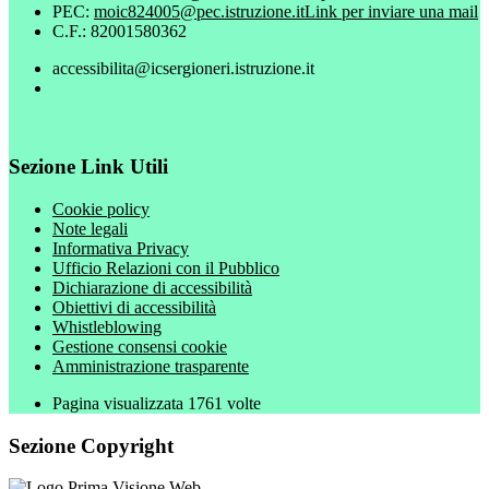
PEC:
moic824005@pec.istruzione.it
Link per inviare una mail
C.F.: 82001580362
accessibilita@icsergioneri.istruzione.it
Sezione Link Utili
Cookie policy
Note legali
Informativa Privacy
Ufficio Relazioni con il Pubblico
Dichiarazione di accessibilità
Obiettivi di accessibilità
Whistleblowing
Gestione consensi cookie
Amministrazione trasparente
Pagina visualizzata
1761
volte
Sezione Copyright