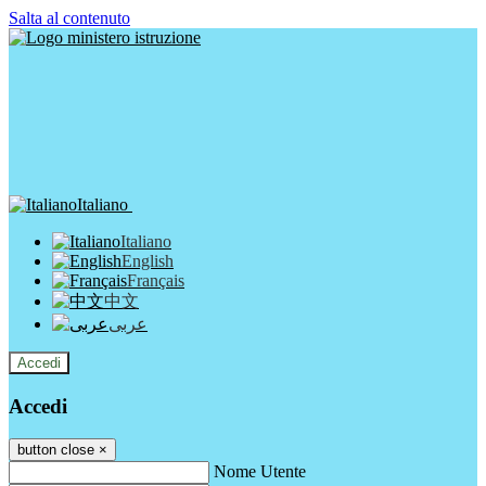
Salta al contenuto
Italiano
Italiano
English
Français
中文
عربى
Accedi
Accedi
button close
×
Nome Utente