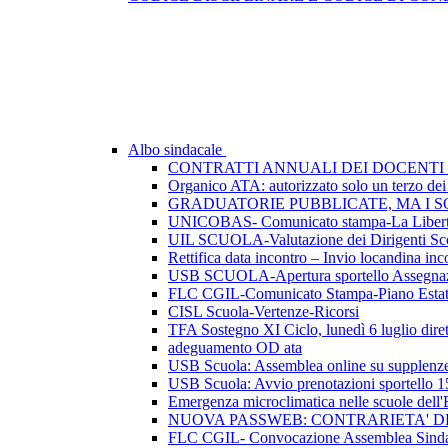
Albo sindacale
CONTRATTI ANNUALI DEI DOCENTI 
Organico ATA: autorizzato solo un terzo dei p
GRADUATORIE PUBBLICATE, MA I SO
UNICOBAS- Comunicato stampa-La Libertà d
UIL SCUOLA-Valutazione dei Dirigenti Sco
Rettifica data incontro – Invio locandina inc
USB SCUOLA-Apertura sportello Assegnazio
FLC CGIL-Comunicato Stampa-Piano Esta
CISL Scuola-Vertenze-Ricorsi
TFA Sostegno XI Ciclo, lunedì 6 luglio dirett
adeguamento OD ata
USB Scuola: Assemblea online su supplenze 
USB Scuola: Avvio prenotazioni sportello 1
Emergenza microclimatica nelle scuole del
NUOVA PASSWEB: CONTRARIETA' 
FLC CGIL- Convocazione Assemblea Sindac