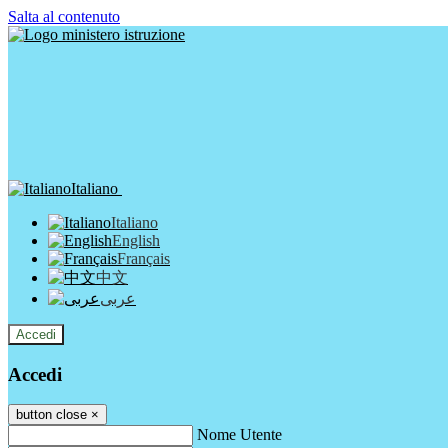
Salta al contenuto
Italiano
Italiano
English
Français
中文
عربى
Accedi
Accedi
button close
×
Nome Utente