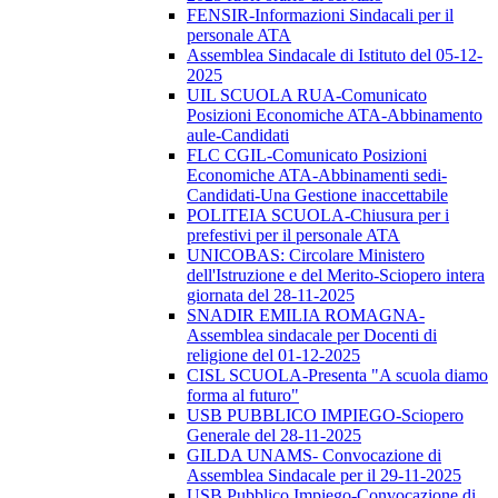
FENSIR-Informazioni Sindacali per il
personale ATA
Assemblea Sindacale di Istituto del 05-12-
2025
UIL SCUOLA RUA-Comunicato
Posizioni Economiche ATA-Abbinamento
aule-Candidati
FLC CGIL-Comunicato Posizioni
Economiche ATA-Abbinamenti sedi-
Candidati-Una Gestione inaccettabile
POLITEIA SCUOLA-Chiusura per i
prefestivi per il personale ATA
UNICOBAS: Circolare Ministero
dell'Istruzione e del Merito-Sciopero intera
giornata del 28-11-2025
SNADIR EMILIA ROMAGNA-
Assemblea sindacale per Docenti di
religione del 01-12-2025
CISL SCUOLA-Presenta "A scuola diamo
forma al futuro"
USB PUBBLICO IMPIEGO-Sciopero
Generale del 28-11-2025
GILDA UNAMS- Convocazione di
Assemblea Sindacale per il 29-11-2025
USB Pubblico Impiego-Convocazione di