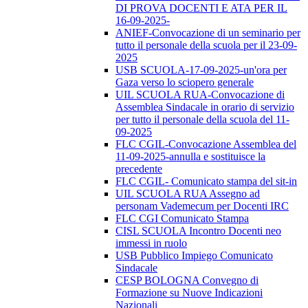
DI PROVA DOCENTI E ATA PER IL
16-09-2025-
ANIEF-Convocazione di un seminario per
tutto il personale della scuola per il 23-09-
2025
USB SCUOLA-17-09-2025-un'ora per
Gaza verso lo sciopero generale
UIL SCUOLA RUA-Convocazione di
Assemblea Sindacale in orario di servizio
per tutto il personale della scuola del 11-
09-2025
FLC CGIL-Convocazione Assemblea del
11-09-2025-annulla e sostituisce la
precedente
FLC CGIL- Comunicato stampa del sit-in
UIL SCUOLA RUA Assegno ad
personam Vademecum per Docenti IRC
FLC CGI Comunicato Stampa
CISL SCUOLA Incontro Docenti neo
immessi in ruolo
USB Pubblico Impiego Comunicato
Sindacale
CESP BOLOGNA Convegno di
Formazione su Nuove Indicazioni
Nazionali