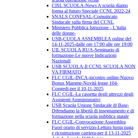
CISL SCUOLA-News A scuola diamo
forma al futuro Speciale CCNL 2022-24
SNALS CONFSAL-Comunicato
Sindacale sulla firma del CCNL
Ministero Pubblica Istruzione - L'italia
delle donne-
USB-CUOLA ASSEMBLEA online del
14-11-2025-dalle ore 17:00 alle ore 19:00
UIL SCUOLA RUA-Seminario di
formazione-Le nuove Indicazioni
Nazionali
USB SCUOLA-Il CCNL SCUOLA NON
VA FIRMATO
FLC CGIL-INCA-incontro online-Nuovo
Bonus Mamme-Novità legge 104-
Congedi-per il 10-11-2025
FLC CGIL-La cassetta degli attrezzi degli
Assistenti Amministrativi
USB Scuola Unione Sindacale di Base-
Difendiamo la libertà di insegnamento e di
formazione nella scuola pubblica statale
FLC CGIL-Convocazione Assemblea
Fuori orario di servizio-Lettura busta paga
e ricostruzione carriera-per il 13-11-2025