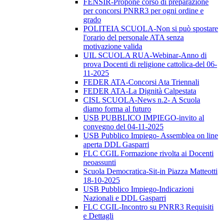
FENSIR-Propone corso di preparazione
per concorsi PNRR3 per ogni ordine e
grado
POLITEIA SCUOLA-Non si può spostare
l'orario del personale ATA senza
motivazione valida
UIL SCUOLA RUA-Webinar-Anno di
prova Docenti di religione cattolica-del 06-
11-2025
FEDER ATA-Concorsi Ata Triennali
FEDER ATA-La Dignità Calpestata
CISL SCUOLA-News n.2- A Scuola
diamo forma al futuro
USB PUBBLICO IMPIEGO-invito al
convegno del 04-11-2025
USB Pubblico Impiego- Assemblea on line
aperta DDL Gasparri
FLC CGIL Formazione rivolta ai Docenti
neoassunti
Scuola Democratica-Sit-in Piazza Matteotti
18-10-2025
USB Pubblico Impiego-Indicazioni
Nazionali e DDL Gasparri
FLC CGIL-Incontro su PNRR3 Requisiti
e Dettagli