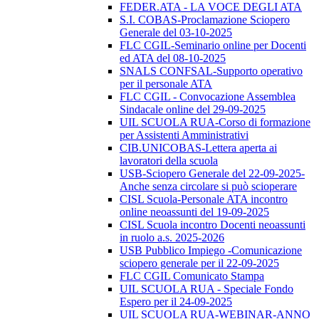
FEDER.ATA - LA VOCE DEGLI ATA
S.I. COBAS-Proclamazione Sciopero
Generale del 03-10-2025
FLC CGIL-Seminario online per Docenti
ed ATA del 08-10-2025
SNALS CONFSAL-Supporto operativo
per il personale ATA
FLC CGIL - Convocazione Assemblea
Sindacale online del 29-09-2025
UIL SCUOLA RUA-Corso di formazione
per Assistenti Amministrativi
CIB.UNICOBAS-Lettera aperta ai
lavoratori della scuola
USB-Sciopero Generale del 22-09-2025-
Anche senza circolare si può scioperare
CISL Scuola-Personale ATA incontro
online neoassunti del 19-09-2025
CISL Scuola incontro Docenti neoassunti
in ruolo a.s. 2025-2026
USB Pubblico Impiego -Comunicazione
sciopero generale per il 22-09-2025
FLC CGIL Comunicato Stampa
UIL SCUOLA RUA - Speciale Fondo
Espero per il 24-09-2025
UIL SCUOLA RUA-WEBINAR-ANNO