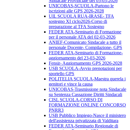
Sindacale Provinciale del 05-03-2026
UNICOBAS-SCUOLA-Partono le
iscrizioni alle GPS 2026-2028
UIL SCUOLA RUA-IRASE- TFA
sostegno XI ciclo2026-Corso di
preparazione al TFA Sostegno
FEDER ATA-Seminario di Formazione
per il personale ATA del 02-03-2026
ANIEF-Comunicato Sindacale a tutto il
personale Docente- Compilazione- GPS
FEDER ATA-Seminario di Formazione-
aggiornamento del 23-03-2026
Fensir- Aggiornamento GPS 2026-2028
USB SCUOLA-Avvio prenotazioni per
sportello GPS
POLITELIA SCUOLA-Maestra querela i
genitori e vince la causa
UNICOBAS-Trasmissione nota Sindacale
su Sentenza Cassazione Diritti Sindacali
CISL SCUOLA-CORSO DI
FORMAZIONE ONLINE CONCORSO
PNRR3
USB Pubblico Impiego-Nasce il ministero
dell'assistenza privatizzata di Valditara
FEDER ATA-Seminario Regionale di