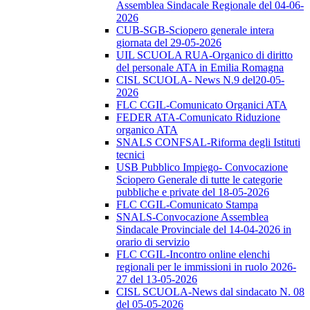
Assemblea Sindacale Regionale del 04-06-
2026
CUB-SGB-Sciopero generale intera
giornata del 29-05-2026
UIL SCUOLA RUA-Organico di diritto
del personale ATA in Emilia Romagna
CISL SCUOLA- News N.9 del20-05-
2026
FLC CGIL-Comunicato Organici ATA
FEDER ATA-Comunicato Riduzione
organico ATA
SNALS CONFSAL-Riforma degli Istituti
tecnici
USB Pubblico Impiego- Convocazione
Sciopero Generale di tutte le categorie
pubbliche e private del 18-05-2026
FLC CGIL-Comunicato Stampa
SNALS-Convocazione Assemblea
Sindacale Provinciale del 14-04-2026 in
orario di servizio
FLC CGIL-Incontro online elenchi
regionali per le immissioni in ruolo 2026-
27 del 13-05-2026
CISL SCUOLA-News dal sindacato N. 08
del 05-05-2026