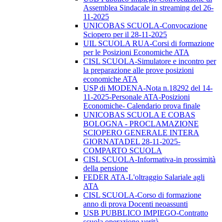
Assemblea Sindacale in streaming del 26-
11-2025
UNICOBAS SCUOLA-Convocazione
Sciopero per il 28-11-2025
UIL SCUOLA RUA-Corsi di formazione
per le Posizioni Economiche ATA
CISL SCUOLA-Simulatore e incontro per
la preparazione alle prove posizioni
economiche ATA
USP di MODENA-Nota n.18292 del 14-
11-2025-Personale ATA-Posizioni
Economiche- Calendario prova finale
UNICOBAS SCUOLA E COBAS
BOLOGNA - PROCLAMAZIONE
SCIOPERO GENERALE INTERA
GIORNATADEL 28-11-2025-
COMPARTO SCUOLA
CISL SCUOLA-Informativa-in prossimità
della pensione
FEDER ATA-L'oltraggio Salariale agli
ATA
CISL SCUOLA-Corso di formazione
anno di prova Docenti neoassunti
USB PUBBLICO IMPIEGO-Contratto
scuola operazione verità