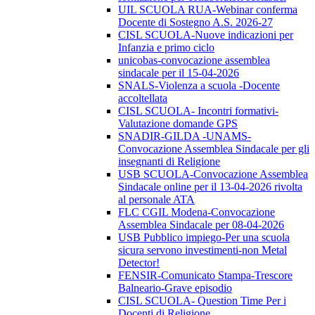
UIL SCUOLA RUA-Webinar conferma
Docente di Sostegno A.S. 2026-27
CISL SCUOLA-Nuove indicazioni per
Infanzia e primo ciclo
unicobas-convocazione assemblea
sindacale per il 15-04-2026
SNALS-Violenza a scuola -Docente
accoltellata
CISL SCUOLA- Incontri formativi-
Valutazione domande GPS
SNADIR-GILDA -UNAMS-
Convocazione Assemblea Sindacale per gli
insegnanti di Religione
USB SCUOLA-Convocazione Assemblea
Sindacale online per il 13-04-2026 rivolta
al personale ATA
FLC CGIL Modena-Convocazione
Assemblea Sindacale per 08-04-2026
USB Pubblico impiego-Per una scuola
sicura servono investimenti-non Metal
Detector!
FENSIR-Comunicato Stampa-Trescore
Balneario-Grave episodio
CISL SCUOLA- Question Time Per i
Docenti di Religione