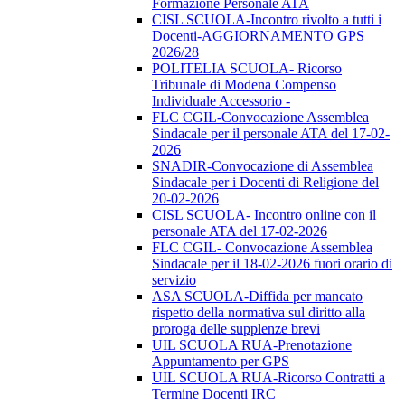
Formazione Personale ATA
CISL SCUOLA-Incontro rivolto a tutti i
Docenti-AGGIORNAMENTO GPS
2026/28
POLITELIA SCUOLA- Ricorso
Tribunale di Modena Compenso
Individuale Accessorio -
FLC CGIL-Convocazione Assemblea
Sindacale per il personale ATA del 17-02-
2026
SNADIR-Convocazione di Assemblea
Sindacale per i Docenti di Religione del
20-02-2026
CISL SCUOLA- Incontro online con il
personale ATA del 17-02-2026
FLC CGIL- Convocazione Assemblea
Sindacale per il 18-02-2026 fuori orario di
servizio
ASA SCUOLA-Diffida per mancato
rispetto della normativa sul diritto alla
proroga delle supplenze brevi
UIL SCUOLA RUA-Prenotazione
Appuntamento per GPS
UIL SCUOLA RUA-Ricorso Contratti a
Termine Docenti IRC