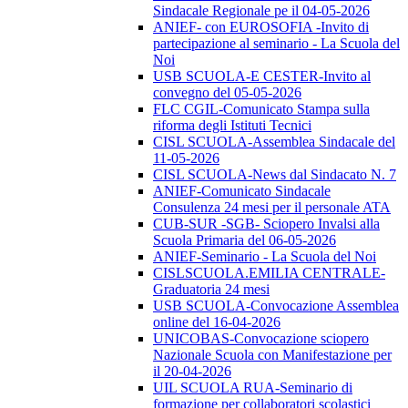
Sindacale Regionale pe il 04-05-2026
ANIEF- con EUROSOFIA -Invito di
partecipazione al seminario - La Scuola del
Noi
USB SCUOLA-E CESTER-Invito al
convegno del 05-05-2026
FLC CGIL-Comunicato Stampa sulla
riforma degli Istituti Tecnici
CISL SCUOLA-Assemblea Sindacale del
11-05-2026
CISL SCUOLA-News dal Sindacato N. 7
ANIEF-Comunicato Sindacale
Consulenza 24 mesi per il personale ATA
CUB-SUR -SGB- Sciopero Invalsi alla
Scuola Primaria del 06-05-2026
ANIEF-Seminario - La Scuola del Noi
CISLSCUOLA.EMILIA CENTRALE-
Graduatoria 24 mesi
USB SCUOLA-Convocazione Assemblea
online del 16-04-2026
UNICOBAS-Convocazione sciopero
Nazionale Scuola con Manifestazione per
il 20-04-2026
UIL SCUOLA RUA-Seminario di
formazione per collaboratori scolastici