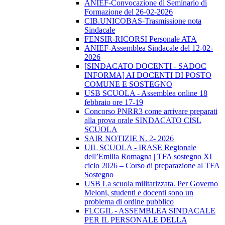
ANIEF-Convocazione di Seminario di
Formazione del 26-02-2026
CIB.UNICOBAS-Trasmissione nota
Sindacale
FENSIR-RICORSI Personale ATA
ANIEF-Assemblea Sindacale del 12-02-
2026
[SINDACATO DOCENTI - SADOC
INFORMA] AI DOCENTI DI POSTO
COMUNE E SOSTEGNO
USB SCUOLA - Assemblea online 18
febbraio ore 17-19
Concorso PNRR3 come arrivare preparati
alla prova orale SINDACATO CISL
SCUOLA
SAIR NOTIZIE N. 2- 2026
UIL SCUOLA - IRASE Regionale
dell’Emilia Romagna | TFA sostegno XI
ciclo 2026 – Corso di preparazione al TFA
Sostegno
USB La scuola militarizzata. Per Governo
Meloni, studenti e docenti sono un
problema di ordine pubblico
FLCGIL - ASSEMBLEA SINDACALE
PER IL PERSONALE DELLA