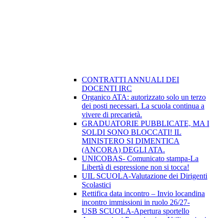
CONTRATTI ANNUALI DEI
DOCENTI IRC
Organico ATA: autorizzato solo un terzo
dei posti necessari. La scuola continua a
vivere di precarietà.
GRADUATORIE PUBBLICATE, MA I
SOLDI SONO BLOCCATI! IL
MINISTERO SI DIMENTICA
(ANCORA) DEGLI ATA.
UNICOBAS- Comunicato stampa-La
Libertà di espressione non si tocca!
UIL SCUOLA-Valutazione dei Dirigenti
Scolastici
Rettifica data incontro – Invio locandina
incontro immissioni in ruolo 26/27-
USB SCUOLA-Apertura sportello