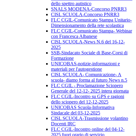
dello spettro autistico
SNALS MODENA-Concorso PNRR3
CISL SCUOLA-Concorso PNRR3
FLC CGIL-Comunicato Stampa Unitario-
Dimensionamento della rete scolastica
FLC CGIL-Comunicato Stampa- Webinar
con Francesca Albanese
CISL SCUOLA-News N.6 del 16-12-
2025
SSB-Sindacato Sociale di Base-Corsi di
Formazione
UNICOBAS-notizie-informazioni e
materiali per l'autogestione
CISL SCUOLA- Comunicazione- A
scuola- diamo forma al futuro News n.5
FLC CGIL - Proclamazione Sciopero
Generale del 12-12- 2025 intera giornata
FLC CGIL-Incontro su GPS e ragioni
dello sciopero del 12-12-2025
UNICOBAS Scuola-Informativa
Sindacale del 03-12-2025
CISL SCUOLA-Trasmissione volantino
Docenti IRC
FLC CGIL-Incontro online del 04-12-
2025 fuori orario di servizio