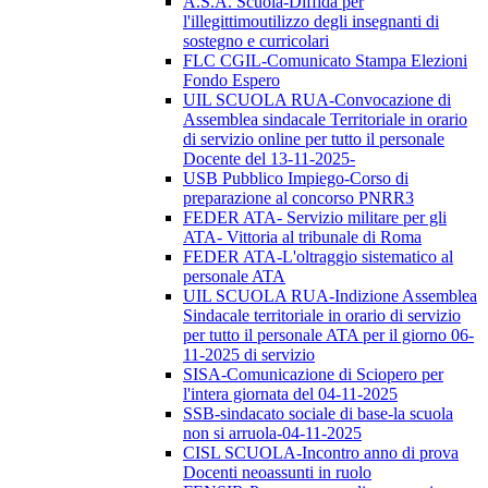
A.S.A. Scuola-Diffida per
l'illegittimoutilizzo degli insegnanti di
sostegno e curricolari
FLC CGIL-Comunicato Stampa Elezioni
Fondo Espero
UIL SCUOLA RUA-Convocazione di
Assemblea sindacale Territoriale in orario
di servizio online per tutto il personale
Docente del 13-11-2025-
USB Pubblico Impiego-Corso di
preparazione al concorso PNRR3
FEDER ATA- Servizio militare per gli
ATA- Vittoria al tribunale di Roma
FEDER ATA-L'oltraggio sistematico al
personale ATA
UIL SCUOLA RUA-Indizione Assemblea
Sindacale territoriale in orario di servizio
per tutto il personale ATA per il giorno 06-
11-2025 di servizio
SISA-Comunicazione di Sciopero per
l'intera giornata del 04-11-2025
SSB-sindacato sociale di base-la scuola
non si arruola-04-11-2025
CISL SCUOLA-Incontro anno di prova
Docenti neoassunti in ruolo