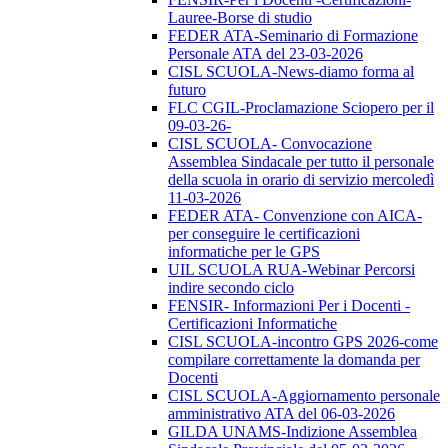
Lauree-Borse di studio
FEDER ATA-Seminario di Formazione
Personale ATA del 23-03-2026
CISL SCUOLA-News-diamo forma al
futuro
FLC CGIL-Proclamazione Sciopero per il
09-03-26-
CISL SCUOLA- Convocazione
Assemblea Sindacale per tutto il personale
della scuola in orario di servizio mercoledì
11-03-2026
FEDER ATA- Convenzione con AICA-
per conseguire le certificazioni
informatiche per le GPS
UIL SCUOLA RUA-Webinar Percorsi
indire secondo ciclo
FENSIR- Informazioni Per i Docenti -
Certificazioni Informatiche
CISL SCUOLA-incontro GPS 2026-come
compilare correttamente la domanda per
Docenti
CISL SCUOLA-Aggiornamento personale
amministrativo ATA del 06-03-2026
GILDA UNAMS-Indizione Assemblea