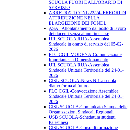
SCUOLA FUORI DALL'ORARIO DI
SERVIZIO
ARRETRATI CCNL 22/24- ERRORI DI
ATTRIBUZIONE NELLA
ELARGIZIONE DEI FONDI,
ASA - Allontanamento dal posto di lavoro
dei docenti senza alunni in classe
UIL SCUOLA RUA-Assemblea
Sindacale in orario di servizio del 05-02-
2026
FLC CGIL MODENA-Comunicazione
Importante su Dimensionamento
UIL SCUOLA RUA-Assemblea
Sindacale Unitaria Territoriale del 24-01-
2026
CISL-SCUOLA-News N.1-a scuola
diamo forma al futuro
FLC CGIL-Convocazione Assemblea
Sindacale Unitaria Territoriale del 24-01-
2026
CISL SCUOLA-Comunicato Stampa delle
Organizzazioni Sindacali Regionali
USB SCUOLA-Schedatura studenti
Palestinesi
CISL SCUOLA-Corso di formazione