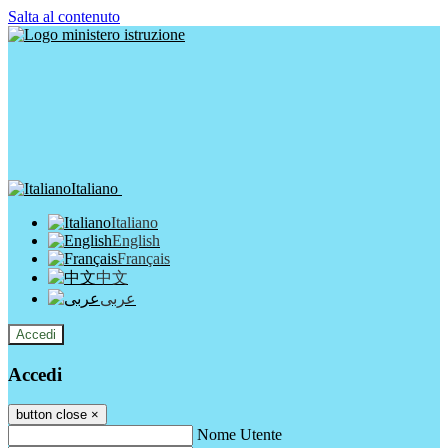
Salta al contenuto
Italiano
Italiano
English
Français
中文
عربى
Accedi
Accedi
button close
×
Nome Utente