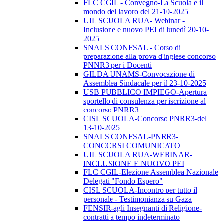
FLC CGIL - Convegno-La Scuola e il
mondo del lavoro del 21-10-2025
UIL SCUOLA RUA- Webinar -
Inclusione e nuovo PEI di lunedì 20-10-
2025
SNALS CONFSAL - Corso di
preparazione alla prova d'inglese concorso
PNNR3 per i Docenti
GILDA UNAMS-Convocazione di
Assemblea Sindacale per il 23-10-2025
USB PUBBLICO IMPIEGO-Apertura
sportello di consulenza per iscrizione al
concorso PNRR3
CISL SCUOLA-Concorso PNRR3-del
13-10-2025
SNALS CONFSAL-PNRR3-
CONCORSI COMUNICATO
UIL SCUOLA RUA-WEBINAR-
INCLUSIONE E NUOVO PEI
FLC CGIL-Elezione Assemblea Nazionale
Delegati "Fondo Espero"
CISL SCUOLA-Incontro per tutto il
personale - Testimonianza su Gaza
FENSIR-agli Insegnanti di Religione-
contratti a tempo indeterminato