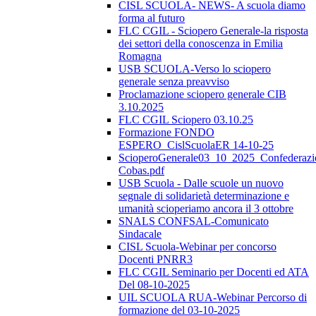
CISL SCUOLA- NEWS- A scuola diamo
forma al futuro
FLC CGIL - Sciopero Generale-la risposta
dei settori della conoscenza in Emilia
Romagna
USB SCUOLA-Verso lo sciopero
generale senza preavviso
Proclamazione sciopero generale CIB
3.10.2025
FLC CGIL Sciopero 03.10.25
Formazione FONDO
ESPERO_CislScuolaER 14-10-25
ScioperoGenerale03_10_2025_Confederazi
Cobas.pdf
USB Scuola - Dalle scuole un nuovo
segnale di solidarietà determinazione e
umanità scioperiamo ancora il 3 ottobre
SNALS CONFSAL-Comunicato
Sindacale
CISL Scuola-Webinar per concorso
Docenti PNRR3
FLC CGIL Seminario per Docenti ed ATA
Del 08-10-2025
UIL SCUOLA RUA-Webinar Percorso di
formazione del 03-10-2025