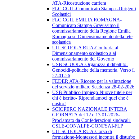
ATA-Ricostruzione carriera
FLC CGIL-Comunicato Stampa -Dirigenti
Scolastici
FLC CGIL EMILIA ROMAGNA-
Comunicato Stampa-Gravissimo il
commissariamento della Regione Emilia
Romagna su Dimensionamento della rete
scolastica
UIL SCUOLA RUA-Contraria al
Dimensionamento scolastico a al
commissariamento del Governo
USB SCUOLA-Organizza il dibattito-
Genocidi-politiche della memoria. Verso il
27-01-26
FEDER ATA-Ricorso per la valutazione
del servizio militare Scadenza 28-02-2026
USB Pubblico Impiego-Nuove tutele per
chi è iscritto- Riprendiamoci quel che è
nostro!
SCIOPERO NAZIONALE INTERA
GIORNATA del 12 e 13 01-2026-
Proclamato da Confederazioni sindacali-
CSLE-CONALPE-CONFSAI-FLP
UIL SCUOLA RUA-Corso di
formazione-Montessori incontra il disturbo