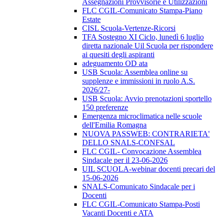
Assegnazioni Provvisorie e Utilizzazioni
FLC CGIL-Comunicato Stampa-Piano
Estate
CISL Scuola-Vertenze-Ricorsi
TFA Sostegno XI Ciclo, lunedì 6 luglio
diretta nazionale Uil Scuola per rispondere
ai quesiti degli aspiranti
adeguamento OD ata
USB Scuola: Assemblea online su
supplenze e immissioni in ruolo A.S.
2026/27-
USB Scuola: Avvio prenotazioni sportello
150 preferenze
Emergenza microclimatica nelle scuole
dell'Emilia Romagna
NUOVA PASSWEB: CONTRARIETA'
DELLO SNALS-CONFSAL
FLC CGIL- Convocazione Assemblea
Sindacale per il 23-06-2026
UIL SCUOLA-webinar docenti precari del
15-06-2026
SNALS-Comunicato Sindacale per i
Docenti
FLC CGIL-Comunicato Stampa-Posti
Vacanti Docenti e ATA