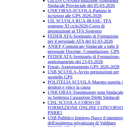
GILDA UNAMS-Indizione Assemblea
Sindacale Provinciale del 05-03-2026
UNICOBAS-SCUOLA-Partono le
iscrizioni alle GPS 2026-2028
UIL SCUOLA RUA-IRASE- TFA
sostegno XI ciclo2026-Corso di
preparazione al TFA Sostegno
FEDER ATA-Seminario di Formazione
per il personale ATA del 02-03-2026
ANIEF-Comunicato Sindacale a tutto il
personale Docente- Compilazione- GPS
FEDER ATA-Seminario di Formazione-
aggiornamento del 23-03-2026
Fensir- Aggiornamento GPS 2026-2028
USB SCUOLA-Avvio prenotazioni per
sportello GPS
POLITELIA SCUOLA-Maestra querela i
genitori e vince la causa
UNICOBAS-Trasmissione nota Sindacale
su Sentenza Cassazione Diritti Sindacali
CISL SCUOLA-CORSO DI
FORMAZIONE ONLINE CONCORSO
PNRR3
USB Pubblico Impiego-Nasce il ministero
dell'assistenza privatizzata di Valditara