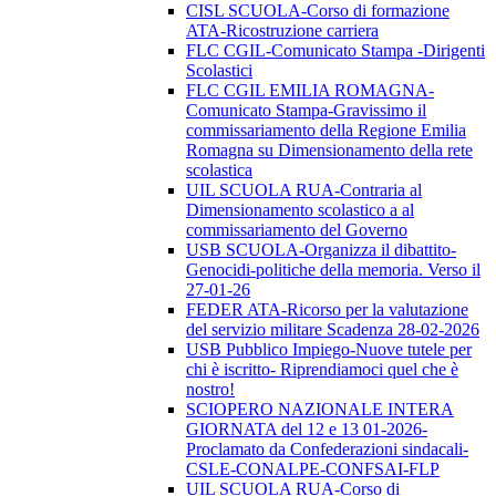
CISL SCUOLA-Corso di formazione
ATA-Ricostruzione carriera
FLC CGIL-Comunicato Stampa -Dirigenti
Scolastici
FLC CGIL EMILIA ROMAGNA-
Comunicato Stampa-Gravissimo il
commissariamento della Regione Emilia
Romagna su Dimensionamento della rete
scolastica
UIL SCUOLA RUA-Contraria al
Dimensionamento scolastico a al
commissariamento del Governo
USB SCUOLA-Organizza il dibattito-
Genocidi-politiche della memoria. Verso il
27-01-26
FEDER ATA-Ricorso per la valutazione
del servizio militare Scadenza 28-02-2026
USB Pubblico Impiego-Nuove tutele per
chi è iscritto- Riprendiamoci quel che è
nostro!
SCIOPERO NAZIONALE INTERA
GIORNATA del 12 e 13 01-2026-
Proclamato da Confederazioni sindacali-
CSLE-CONALPE-CONFSAI-FLP
UIL SCUOLA RUA-Corso di