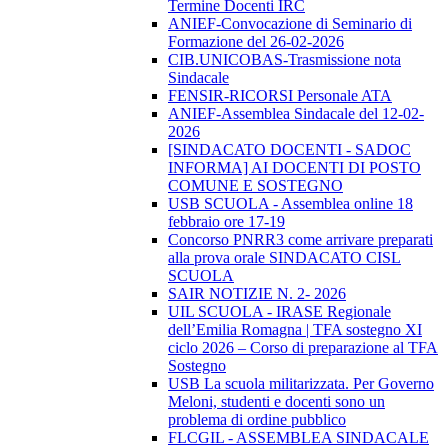
Termine Docenti IRC
ANIEF-Convocazione di Seminario di
Formazione del 26-02-2026
CIB.UNICOBAS-Trasmissione nota
Sindacale
FENSIR-RICORSI Personale ATA
ANIEF-Assemblea Sindacale del 12-02-
2026
[SINDACATO DOCENTI - SADOC
INFORMA] AI DOCENTI DI POSTO
COMUNE E SOSTEGNO
USB SCUOLA - Assemblea online 18
febbraio ore 17-19
Concorso PNRR3 come arrivare preparati
alla prova orale SINDACATO CISL
SCUOLA
SAIR NOTIZIE N. 2- 2026
UIL SCUOLA - IRASE Regionale
dell’Emilia Romagna | TFA sostegno XI
ciclo 2026 – Corso di preparazione al TFA
Sostegno
USB La scuola militarizzata. Per Governo
Meloni, studenti e docenti sono un
problema di ordine pubblico
FLCGIL - ASSEMBLEA SINDACALE