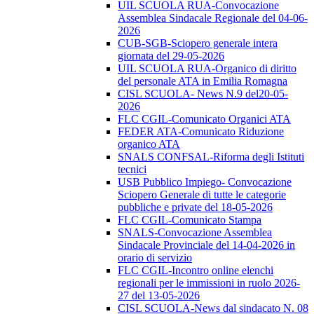
UIL SCUOLA RUA-Convocazione
Assemblea Sindacale Regionale del 04-06-
2026
CUB-SGB-Sciopero generale intera
giornata del 29-05-2026
UIL SCUOLA RUA-Organico di diritto
del personale ATA in Emilia Romagna
CISL SCUOLA- News N.9 del20-05-
2026
FLC CGIL-Comunicato Organici ATA
FEDER ATA-Comunicato Riduzione
organico ATA
SNALS CONFSAL-Riforma degli Istituti
tecnici
USB Pubblico Impiego- Convocazione
Sciopero Generale di tutte le categorie
pubbliche e private del 18-05-2026
FLC CGIL-Comunicato Stampa
SNALS-Convocazione Assemblea
Sindacale Provinciale del 14-04-2026 in
orario di servizio
FLC CGIL-Incontro online elenchi
regionali per le immissioni in ruolo 2026-
27 del 13-05-2026
CISL SCUOLA-News dal sindacato N. 08