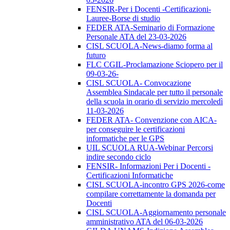
FENSIR-Per i Docenti -Certificazioni-
Lauree-Borse di studio
FEDER ATA-Seminario di Formazione
Personale ATA del 23-03-2026
CISL SCUOLA-News-diamo forma al
futuro
FLC CGIL-Proclamazione Sciopero per il
09-03-26-
CISL SCUOLA- Convocazione
Assemblea Sindacale per tutto il personale
della scuola in orario di servizio mercoledì
11-03-2026
FEDER ATA- Convenzione con AICA-
per conseguire le certificazioni
informatiche per le GPS
UIL SCUOLA RUA-Webinar Percorsi
indire secondo ciclo
FENSIR- Informazioni Per i Docenti -
Certificazioni Informatiche
CISL SCUOLA-incontro GPS 2026-come
compilare correttamente la domanda per
Docenti
CISL SCUOLA-Aggiornamento personale
amministrativo ATA del 06-03-2026