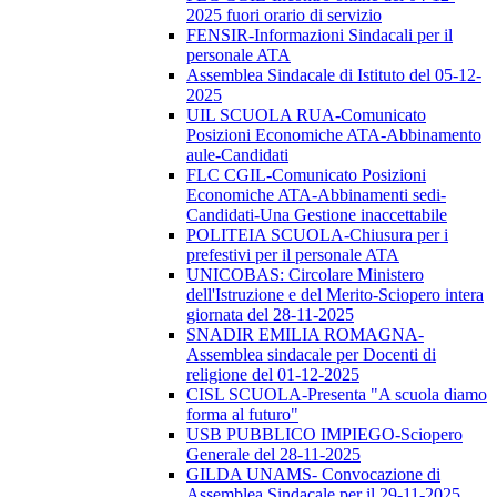
2025 fuori orario di servizio
FENSIR-Informazioni Sindacali per il
personale ATA
Assemblea Sindacale di Istituto del 05-12-
2025
UIL SCUOLA RUA-Comunicato
Posizioni Economiche ATA-Abbinamento
aule-Candidati
FLC CGIL-Comunicato Posizioni
Economiche ATA-Abbinamenti sedi-
Candidati-Una Gestione inaccettabile
POLITEIA SCUOLA-Chiusura per i
prefestivi per il personale ATA
UNICOBAS: Circolare Ministero
dell'Istruzione e del Merito-Sciopero intera
giornata del 28-11-2025
SNADIR EMILIA ROMAGNA-
Assemblea sindacale per Docenti di
religione del 01-12-2025
CISL SCUOLA-Presenta "A scuola diamo
forma al futuro"
USB PUBBLICO IMPIEGO-Sciopero
Generale del 28-11-2025
GILDA UNAMS- Convocazione di
Assemblea Sindacale per il 29-11-2025