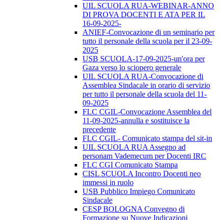
UIL SCUOLA RUA-WEBINAR-ANNO
DI PROVA DOCENTI E ATA PER IL
16-09-2025-
ANIEF-Convocazione di un seminario per
tutto il personale della scuola per il 23-09-
2025
USB SCUOLA-17-09-2025-un'ora per
Gaza verso lo sciopero generale
UIL SCUOLA RUA-Convocazione di
Assemblea Sindacale in orario di servizio
per tutto il personale della scuola del 11-
09-2025
FLC CGIL-Convocazione Assemblea del
11-09-2025-annulla e sostituisce la
precedente
FLC CGIL- Comunicato stampa del sit-in
UIL SCUOLA RUA Assegno ad
personam Vademecum per Docenti IRC
FLC CGI Comunicato Stampa
CISL SCUOLA Incontro Docenti neo
immessi in ruolo
USB Pubblico Impiego Comunicato
Sindacale
CESP BOLOGNA Convegno di
Formazione su Nuove Indicazioni