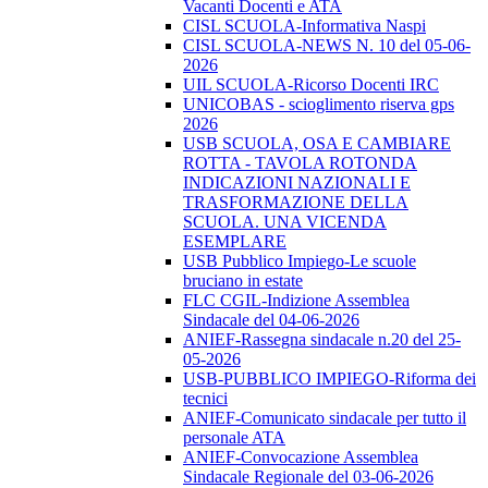
Vacanti Docenti e ATA
CISL SCUOLA-Informativa Naspi
CISL SCUOLA-NEWS N. 10 del 05-06-
2026
UIL SCUOLA-Ricorso Docenti IRC
UNICOBAS - scioglimento riserva gps
2026
USB SCUOLA, OSA E CAMBIARE
ROTTA - TAVOLA ROTONDA
INDICAZIONI NAZIONALI E
TRASFORMAZIONE DELLA
SCUOLA. UNA VICENDA
ESEMPLARE
USB Pubblico Impiego-Le scuole
bruciano in estate
FLC CGIL-Indizione Assemblea
Sindacale del 04-06-2026
ANIEF-Rassegna sindacale n.20 del 25-
05-2026
USB-PUBBLICO IMPIEGO-Riforma dei
tecnici
ANIEF-Comunicato sindacale per tutto il
personale ATA
ANIEF-Convocazione Assemblea
Sindacale Regionale del 03-06-2026