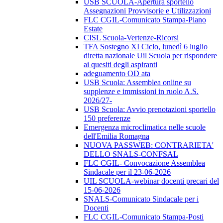
USB SCUOLA-Apertura sportello
Assegnazioni Provvisorie e Utilizzazioni
FLC CGIL-Comunicato Stampa-Piano
Estate
CISL Scuola-Vertenze-Ricorsi
TFA Sostegno XI Ciclo, lunedì 6 luglio
diretta nazionale Uil Scuola per rispondere
ai quesiti degli aspiranti
adeguamento OD ata
USB Scuola: Assemblea online su
supplenze e immissioni in ruolo A.S.
2026/27-
USB Scuola: Avvio prenotazioni sportello
150 preferenze
Emergenza microclimatica nelle scuole
dell'Emilia Romagna
NUOVA PASSWEB: CONTRARIETA'
DELLO SNALS-CONFSAL
FLC CGIL- Convocazione Assemblea
Sindacale per il 23-06-2026
UIL SCUOLA-webinar docenti precari del
15-06-2026
SNALS-Comunicato Sindacale per i
Docenti
FLC CGIL-Comunicato Stampa-Posti