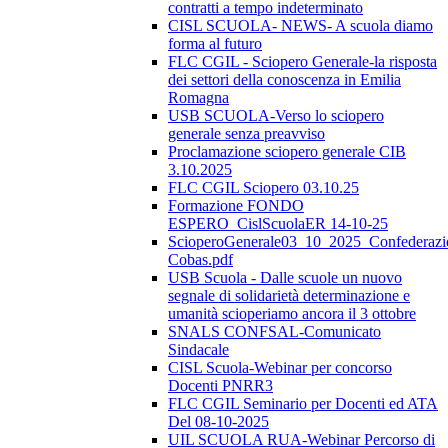
contratti a tempo indeterminato
CISL SCUOLA- NEWS- A scuola diamo
forma al futuro
FLC CGIL - Sciopero Generale-la risposta
dei settori della conoscenza in Emilia
Romagna
USB SCUOLA-Verso lo sciopero
generale senza preavviso
Proclamazione sciopero generale CIB
3.10.2025
FLC CGIL Sciopero 03.10.25
Formazione FONDO
ESPERO_CislScuolaER 14-10-25
ScioperoGenerale03_10_2025_Confederazi
Cobas.pdf
USB Scuola - Dalle scuole un nuovo
segnale di solidarietà determinazione e
umanità scioperiamo ancora il 3 ottobre
SNALS CONFSAL-Comunicato
Sindacale
CISL Scuola-Webinar per concorso
Docenti PNRR3
FLC CGIL Seminario per Docenti ed ATA
Del 08-10-2025
UIL SCUOLA RUA-Webinar Percorso di