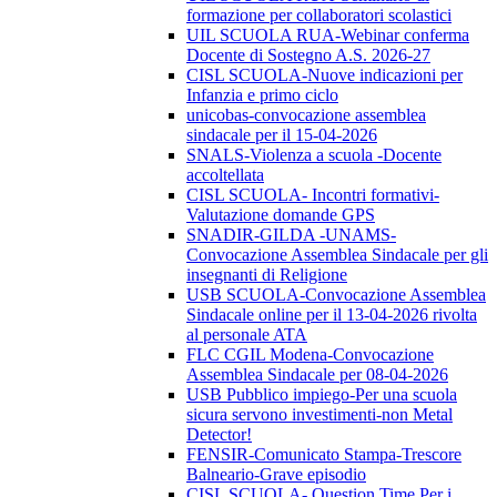
formazione per collaboratori scolastici
UIL SCUOLA RUA-Webinar conferma
Docente di Sostegno A.S. 2026-27
CISL SCUOLA-Nuove indicazioni per
Infanzia e primo ciclo
unicobas-convocazione assemblea
sindacale per il 15-04-2026
SNALS-Violenza a scuola -Docente
accoltellata
CISL SCUOLA- Incontri formativi-
Valutazione domande GPS
SNADIR-GILDA -UNAMS-
Convocazione Assemblea Sindacale per gli
insegnanti di Religione
USB SCUOLA-Convocazione Assemblea
Sindacale online per il 13-04-2026 rivolta
al personale ATA
FLC CGIL Modena-Convocazione
Assemblea Sindacale per 08-04-2026
USB Pubblico impiego-Per una scuola
sicura servono investimenti-non Metal
Detector!
FENSIR-Comunicato Stampa-Trescore
Balneario-Grave episodio
CISL SCUOLA- Question Time Per i