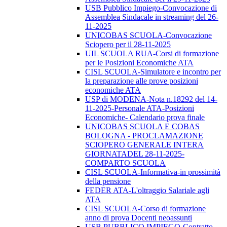
USB Pubblico Impiego-Convocazione di
Assemblea Sindacale in streaming del 26-
11-2025
UNICOBAS SCUOLA-Convocazione
Sciopero per il 28-11-2025
UIL SCUOLA RUA-Corsi di formazione
per le Posizioni Economiche ATA
CISL SCUOLA-Simulatore e incontro per
la preparazione alle prove posizioni
economiche ATA
USP di MODENA-Nota n.18292 del 14-
11-2025-Personale ATA-Posizioni
Economiche- Calendario prova finale
UNICOBAS SCUOLA E COBAS
BOLOGNA - PROCLAMAZIONE
SCIOPERO GENERALE INTERA
GIORNATADEL 28-11-2025-
COMPARTO SCUOLA
CISL SCUOLA-Informativa-in prossimità
della pensione
FEDER ATA-L'oltraggio Salariale agli
ATA
CISL SCUOLA-Corso di formazione
anno di prova Docenti neoassunti
USB PUBBLICO IMPIEGO-Contratto