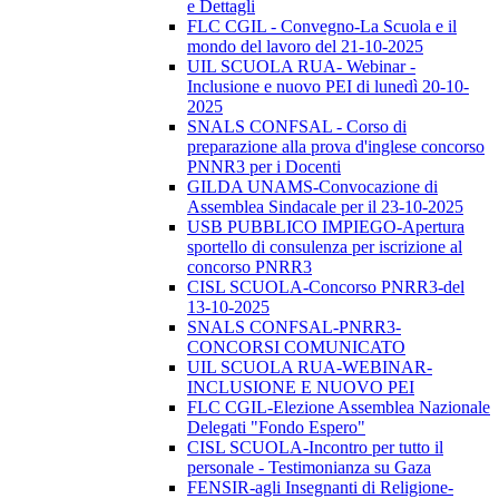
e Dettagli
FLC CGIL - Convegno-La Scuola e il
mondo del lavoro del 21-10-2025
UIL SCUOLA RUA- Webinar -
Inclusione e nuovo PEI di lunedì 20-10-
2025
SNALS CONFSAL - Corso di
preparazione alla prova d'inglese concorso
PNNR3 per i Docenti
GILDA UNAMS-Convocazione di
Assemblea Sindacale per il 23-10-2025
USB PUBBLICO IMPIEGO-Apertura
sportello di consulenza per iscrizione al
concorso PNRR3
CISL SCUOLA-Concorso PNRR3-del
13-10-2025
SNALS CONFSAL-PNRR3-
CONCORSI COMUNICATO
UIL SCUOLA RUA-WEBINAR-
INCLUSIONE E NUOVO PEI
FLC CGIL-Elezione Assemblea Nazionale
Delegati "Fondo Espero"
CISL SCUOLA-Incontro per tutto il
personale - Testimonianza su Gaza
FENSIR-agli Insegnanti di Religione-