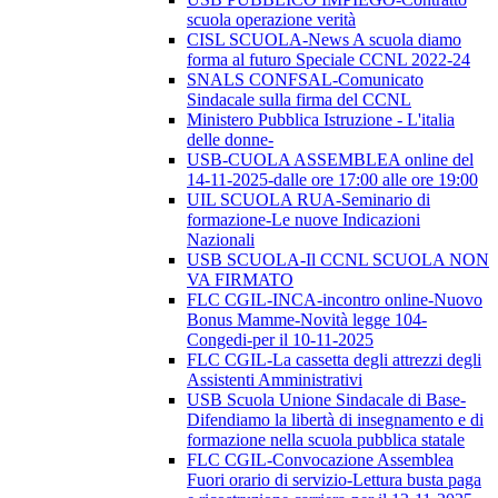
scuola operazione verità
CISL SCUOLA-News A scuola diamo
forma al futuro Speciale CCNL 2022-24
SNALS CONFSAL-Comunicato
Sindacale sulla firma del CCNL
Ministero Pubblica Istruzione - L'italia
delle donne-
USB-CUOLA ASSEMBLEA online del
14-11-2025-dalle ore 17:00 alle ore 19:00
UIL SCUOLA RUA-Seminario di
formazione-Le nuove Indicazioni
Nazionali
USB SCUOLA-Il CCNL SCUOLA NON
VA FIRMATO
FLC CGIL-INCA-incontro online-Nuovo
Bonus Mamme-Novità legge 104-
Congedi-per il 10-11-2025
FLC CGIL-La cassetta degli attrezzi degli
Assistenti Amministrativi
USB Scuola Unione Sindacale di Base-
Difendiamo la libertà di insegnamento e di
formazione nella scuola pubblica statale
FLC CGIL-Convocazione Assemblea
Fuori orario di servizio-Lettura busta paga