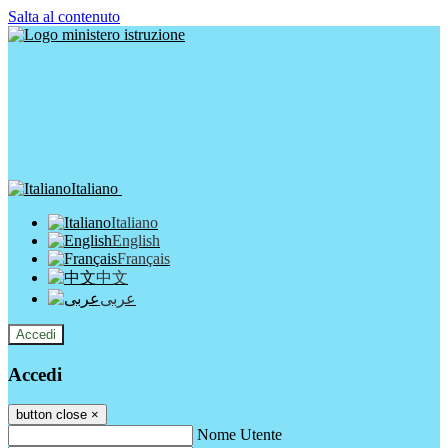
Salta al contenuto
Italiano
Italiano
English
Français
中文
عربى
Accedi
Accedi
button close
×
Nome Utente