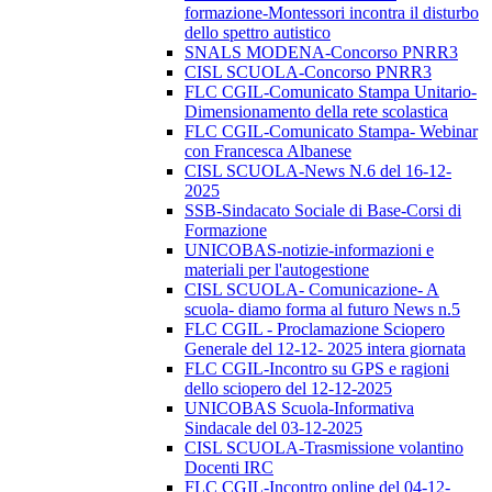
formazione-Montessori incontra il disturbo
dello spettro autistico
SNALS MODENA-Concorso PNRR3
CISL SCUOLA-Concorso PNRR3
FLC CGIL-Comunicato Stampa Unitario-
Dimensionamento della rete scolastica
FLC CGIL-Comunicato Stampa- Webinar
con Francesca Albanese
CISL SCUOLA-News N.6 del 16-12-
2025
SSB-Sindacato Sociale di Base-Corsi di
Formazione
UNICOBAS-notizie-informazioni e
materiali per l'autogestione
CISL SCUOLA- Comunicazione- A
scuola- diamo forma al futuro News n.5
FLC CGIL - Proclamazione Sciopero
Generale del 12-12- 2025 intera giornata
FLC CGIL-Incontro su GPS e ragioni
dello sciopero del 12-12-2025
UNICOBAS Scuola-Informativa
Sindacale del 03-12-2025
CISL SCUOLA-Trasmissione volantino
Docenti IRC
FLC CGIL-Incontro online del 04-12-