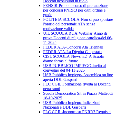
Docenti neoassunti in ruolo
FENSIR-Propone corso di preparazione
per concorsi PNRR3 per ogni ordine e
grado
POLITEIA SCUOLA-Non si può spostare
l'orario del personale ATA senza
motivazione valida
UIL SCUOLA RUA-Webinar-Anno di
prova Docenti di religione cattolica-del 06-
11-2025
FEDER ATA-Concorsi Ata Triennali
FEDER ATA-La Dignità Calpestata
CISL SCUOLA-News n.2- A Scuola
diamo forma al futuro
USB PUBBLICO IMPIEGO-invito al
convegno del 04-11-2025
USB Pubblico Impiego- Assemblea on line
aperta DDL Gasparri
FLC CGIL Formazione rivolta ai Docenti
neoassunti
Scuola Democratica-Sit-in Piazza Matteotti
18-10-2025
USB Pubblico Impiego-Indicazioni
Nazionali e DDL Gasparri
FLC CGIL-Incontro su PNRR3 Requisiti