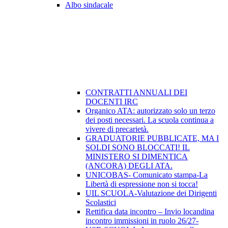
Albo sindacale
CONTRATTI ANNUALI DEI
DOCENTI IRC
Organico ATA: autorizzato solo un terzo
dei posti necessari. La scuola continua a
vivere di precarietà.
GRADUATORIE PUBBLICATE, MA I
SOLDI SONO BLOCCATI! IL
MINISTERO SI DIMENTICA
(ANCORA) DEGLI ATA.
UNICOBAS- Comunicato stampa-La
Libertà di espressione non si tocca!
UIL SCUOLA-Valutazione dei Dirigenti
Scolastici
Rettifica data incontro – Invio locandina
incontro immissioni in ruolo 26/27-