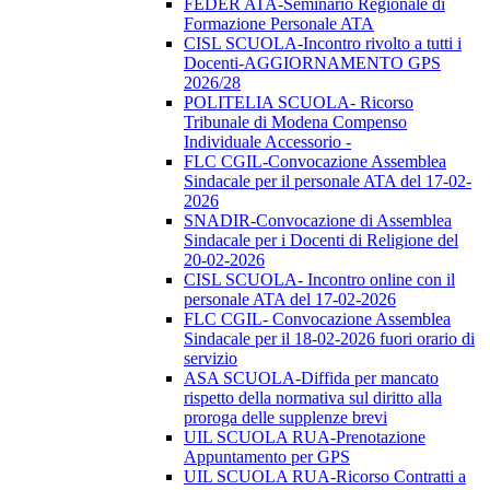
FEDER ATA-Seminario Regionale di
Formazione Personale ATA
CISL SCUOLA-Incontro rivolto a tutti i
Docenti-AGGIORNAMENTO GPS
2026/28
POLITELIA SCUOLA- Ricorso
Tribunale di Modena Compenso
Individuale Accessorio -
FLC CGIL-Convocazione Assemblea
Sindacale per il personale ATA del 17-02-
2026
SNADIR-Convocazione di Assemblea
Sindacale per i Docenti di Religione del
20-02-2026
CISL SCUOLA- Incontro online con il
personale ATA del 17-02-2026
FLC CGIL- Convocazione Assemblea
Sindacale per il 18-02-2026 fuori orario di
servizio
ASA SCUOLA-Diffida per mancato
rispetto della normativa sul diritto alla
proroga delle supplenze brevi
UIL SCUOLA RUA-Prenotazione
Appuntamento per GPS
UIL SCUOLA RUA-Ricorso Contratti a