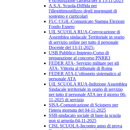
e ricostruzione carriera-per il 13-11-2025
A.S.A. Scuola-Diffida per
l'illegittimoutilizzo degli insegnanti di
sostegno e curricolari
FLC CGIL-Comunicato Stampa Elezioni
Fondo Espero
UIL SCUOLA RUA-Convocazione di
Assemblea sindacale Territoriale in orario
di servizio online per tutto il personale
Docente del 13-11-2025-
USB Pubblico Impiego-Corso di
preparazione al concorso PNRR3
FEDER ATA- Servizio militare per gli
ATA- Vittoria al tribunale di Roma
FEDER ATA-L'oltraggio sistematico al
personale ATA
UIL SCUOLA RUA-Indizione Assemblea
Sindacale territoriale in orario di servizio
per tutto il personale ATA per il giorno 06-
11-2025 di servizio
SISA-Comunicazione di Sciopero per
l'intera giornata del 04-11-2025
SSB-sindacato sociale di base-la scuola
non si arruola-04-11-2025
CISL SCUOLA-Incontro anno di prova