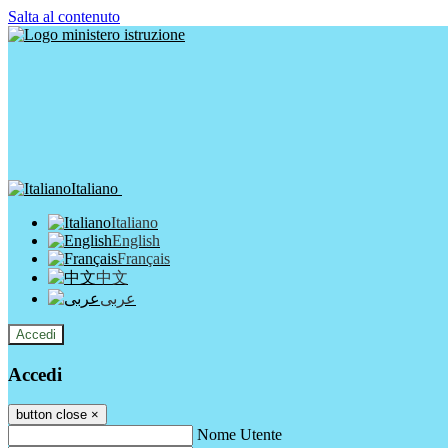
Salta al contenuto
Italiano
Italiano
English
Français
中文
عربى
Accedi
Accedi
button close
×
Nome Utente