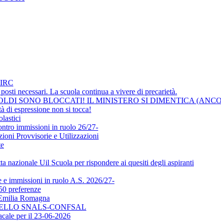
IRC
osti necessari. La scuola continua a vivere di precarietà.
LDI SONO BLOCCATI! IL MINISTERO SI DIMENTICA (ANCO
i espressione non si tocca!
lastici
ontro immissioni in ruolo 26/27-
ni Provvisorie e Utilizzazioni
te
a nazionale Uil Scuola per rispondere ai quesiti degli aspiranti
e immissioni in ruolo A.S. 2026/27-
50 preferenze
l'Emilia Romagna
DELLO SNALS-CONFSAL
ale per il 23-06-2026