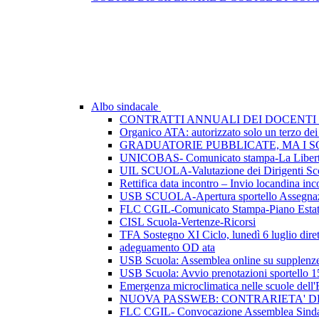
Albo sindacale
CONTRATTI ANNUALI DEI DOCENTI 
Organico ATA: autorizzato solo un terzo dei p
GRADUATORIE PUBBLICATE, MA I SO
UNICOBAS- Comunicato stampa-La Libertà d
UIL SCUOLA-Valutazione dei Dirigenti Sco
Rettifica data incontro – Invio locandina inc
USB SCUOLA-Apertura sportello Assegnazio
FLC CGIL-Comunicato Stampa-Piano Esta
CISL Scuola-Vertenze-Ricorsi
TFA Sostegno XI Ciclo, lunedì 6 luglio dirett
adeguamento OD ata
USB Scuola: Assemblea online su supplenze 
USB Scuola: Avvio prenotazioni sportello 1
Emergenza microclimatica nelle scuole del
NUOVA PASSWEB: CONTRARIETA' 
FLC CGIL- Convocazione Assemblea Sindac