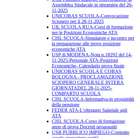
Assemblea Sindacale in streaming del 26-
11-2025
UNICOBAS SCUOLA-Convocazione
Sciopero per il 28-11-2025
UIL SCUOLA RUA-Corsi di formazione
per le Posizioni Economiche ATA
CISL SCUOLA-Simulatore e incontro per
la preparazione alle prove posizioni
economiche ATA
USP di MODENA-Nota n.18292 del 14-
11-2025-Personale ATA-Posizioni
Economiche- Calendario prova finale
UNICOBAS SCUOLA E COBAS
BOLOGNA - PROCLAMAZIONE
SCIOPERO GENERALE INTERA
GIORNATADEL 28-11-2025-
COMPARTO SCUOLA
CISL SCUOLA-Informativa-in prossimità
della pensione
FEDER ATA-L'oltraggio Salariale agli
ATA
CISL SCUOLA-Corso di formazione
anno di prova Docenti neoassunti
USB PUBBLICO IMPIEGO-Contratto
scuola operazione verità