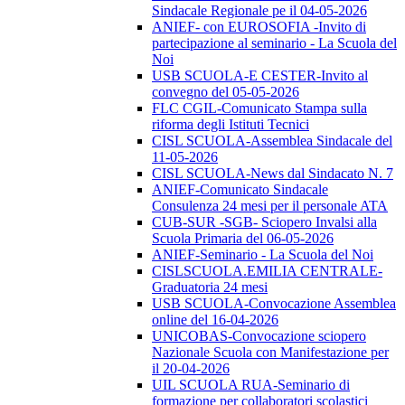
Sindacale Regionale pe il 04-05-2026
ANIEF- con EUROSOFIA -Invito di
partecipazione al seminario - La Scuola del
Noi
USB SCUOLA-E CESTER-Invito al
convegno del 05-05-2026
FLC CGIL-Comunicato Stampa sulla
riforma degli Istituti Tecnici
CISL SCUOLA-Assemblea Sindacale del
11-05-2026
CISL SCUOLA-News dal Sindacato N. 7
ANIEF-Comunicato Sindacale
Consulenza 24 mesi per il personale ATA
CUB-SUR -SGB- Sciopero Invalsi alla
Scuola Primaria del 06-05-2026
ANIEF-Seminario - La Scuola del Noi
CISLSCUOLA.EMILIA CENTRALE-
Graduatoria 24 mesi
USB SCUOLA-Convocazione Assemblea
online del 16-04-2026
UNICOBAS-Convocazione sciopero
Nazionale Scuola con Manifestazione per
il 20-04-2026
UIL SCUOLA RUA-Seminario di
formazione per collaboratori scolastici