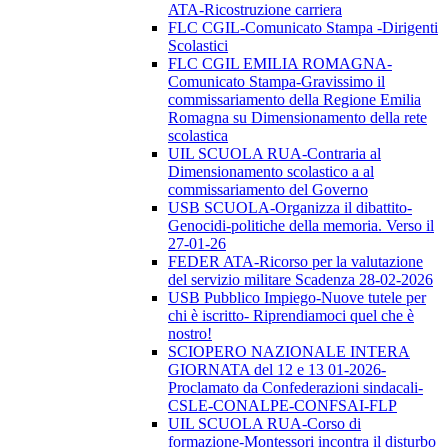
ATA-Ricostruzione carriera
FLC CGIL-Comunicato Stampa -Dirigenti
Scolastici
FLC CGIL EMILIA ROMAGNA-
Comunicato Stampa-Gravissimo il
commissariamento della Regione Emilia
Romagna su Dimensionamento della rete
scolastica
UIL SCUOLA RUA-Contraria al
Dimensionamento scolastico a al
commissariamento del Governo
USB SCUOLA-Organizza il dibattito-
Genocidi-politiche della memoria. Verso il
27-01-26
FEDER ATA-Ricorso per la valutazione
del servizio militare Scadenza 28-02-2026
USB Pubblico Impiego-Nuove tutele per
chi è iscritto- Riprendiamoci quel che è
nostro!
SCIOPERO NAZIONALE INTERA
GIORNATA del 12 e 13 01-2026-
Proclamato da Confederazioni sindacali-
CSLE-CONALPE-CONFSAI-FLP
UIL SCUOLA RUA-Corso di
formazione-Montessori incontra il disturbo