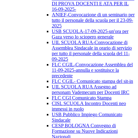
DI PROVA DOCENTI E ATA PER IL
16-09-2025-
ANIEF-Convocazione di un seminario per
tutto il personale della scuola per il 23-09-
2025
USB SCUOLA-17-09-2025-un'ora per
Gaza verso lo sciopero generale
UIL SCUOLA RUA-Convocazione di
Assemblea Sindacale in orario di servizio
per tutto il personale della scuola del 11-
09-2025
FLC CGIL-Convocazione Assemblea del
11-09-2025-annulla e sostituisce la
precedente
FLC CGIL- Comunicato stampa del sit-in
UIL SCUOLA RUA Assegno ad
personam Vademecum per Docenti IRC
FLC CGI Comunicato Stampa
CISL SCUOLA Incontro Docenti neo
immessi in ruolo
USB Pubblico Impiego Comunicato
Sindacale
CESP BOLOGNA Convegno di
Formazione su Nuove Indicazioni
Nazionali