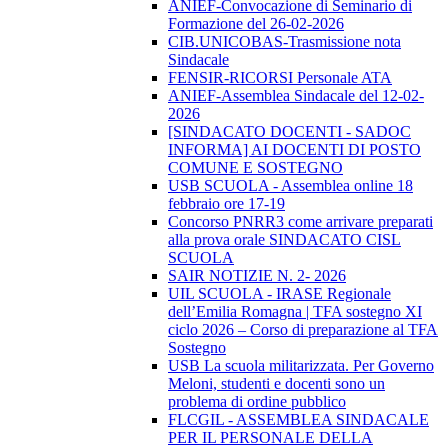
ANIEF-Convocazione di Seminario di
Formazione del 26-02-2026
CIB.UNICOBAS-Trasmissione nota
Sindacale
FENSIR-RICORSI Personale ATA
ANIEF-Assemblea Sindacale del 12-02-
2026
[SINDACATO DOCENTI - SADOC
INFORMA] AI DOCENTI DI POSTO
COMUNE E SOSTEGNO
USB SCUOLA - Assemblea online 18
febbraio ore 17-19
Concorso PNRR3 come arrivare preparati
alla prova orale SINDACATO CISL
SCUOLA
SAIR NOTIZIE N. 2- 2026
UIL SCUOLA - IRASE Regionale
dell’Emilia Romagna | TFA sostegno XI
ciclo 2026 – Corso di preparazione al TFA
Sostegno
USB La scuola militarizzata. Per Governo
Meloni, studenti e docenti sono un
problema di ordine pubblico
FLCGIL - ASSEMBLEA SINDACALE
PER IL PERSONALE DELLA