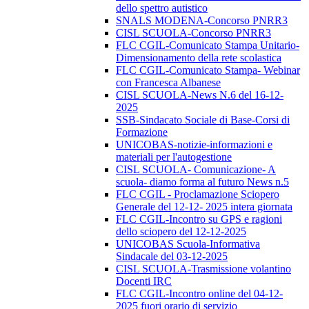
dello spettro autistico
SNALS MODENA-Concorso PNRR3
CISL SCUOLA-Concorso PNRR3
FLC CGIL-Comunicato Stampa Unitario-
Dimensionamento della rete scolastica
FLC CGIL-Comunicato Stampa- Webinar
con Francesca Albanese
CISL SCUOLA-News N.6 del 16-12-
2025
SSB-Sindacato Sociale di Base-Corsi di
Formazione
UNICOBAS-notizie-informazioni e
materiali per l'autogestione
CISL SCUOLA- Comunicazione- A
scuola- diamo forma al futuro News n.5
FLC CGIL - Proclamazione Sciopero
Generale del 12-12- 2025 intera giornata
FLC CGIL-Incontro su GPS e ragioni
dello sciopero del 12-12-2025
UNICOBAS Scuola-Informativa
Sindacale del 03-12-2025
CISL SCUOLA-Trasmissione volantino
Docenti IRC
FLC CGIL-Incontro online del 04-12-
2025 fuori orario di servizio