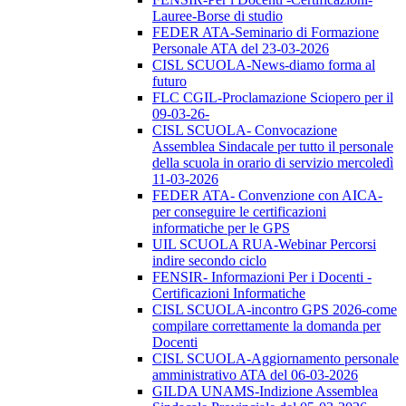
Lauree-Borse di studio
FEDER ATA-Seminario di Formazione
Personale ATA del 23-03-2026
CISL SCUOLA-News-diamo forma al
futuro
FLC CGIL-Proclamazione Sciopero per il
09-03-26-
CISL SCUOLA- Convocazione
Assemblea Sindacale per tutto il personale
della scuola in orario di servizio mercoledì
11-03-2026
FEDER ATA- Convenzione con AICA-
per conseguire le certificazioni
informatiche per le GPS
UIL SCUOLA RUA-Webinar Percorsi
indire secondo ciclo
FENSIR- Informazioni Per i Docenti -
Certificazioni Informatiche
CISL SCUOLA-incontro GPS 2026-come
compilare correttamente la domanda per
Docenti
CISL SCUOLA-Aggiornamento personale
amministrativo ATA del 06-03-2026
GILDA UNAMS-Indizione Assemblea