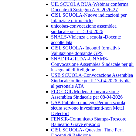
UIL SCUOLA RUA-Webinar conferma
Docente di Sostegno A.S. 2026-27
CISL SCUOLA-Nuove indicazioni per
Infanzia e primo ciclo
unicobas-convocazione assemblea
sindacale per il 15-04-2026
SNALS-Violenza a scuola -Docente
accoltellata
CISL SCUOLA- Incontri formativi-
Valutazione domande GPS
SNADIR-GILDA -UNAMS-
Convocazione Assemblea Sindacale per gli
insegnanti di Religione
USB SCUOLA-Convocazione Assemblea
Sindacale online per il 13-04-2026 rivolta
al personale ATA
FLC CGIL Modena-Convocazione
Assemblea Sindacale per 08-04-2026
USB Pubblico impiego-Per una scuola
sicura servono investimenti-non Metal
Detector!
FENSIR-Comunicato Stampa-Trescore
Balneario-Grave episodio
CISL SCUOLA- Question Time Per i
Docenti di Religione