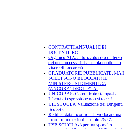
CONTRATTI ANNUALI DEI
DOCENTI IRC
Organico ATA: autorizzato solo un terzo
dei posti necessari. La scuola continua a
vivere di precarietà.
GRADUATORIE PUBBLICATE, MA I
SOLDI SONO BLOCCATI! IL
MINISTERO SI DIMENTICA
(ANCORA) DEGLI ATA.
UNICOBAS- Comunicato stampa-La
Libertà di espressione non si tocca!
UIL SCUOLA-Valutazione dei Dirigenti
Scolastici
Rettifica data incontro – Invio locandina
incontro immissioni in ruolo 26/27-
USB SCUOLA-Apertura sportello