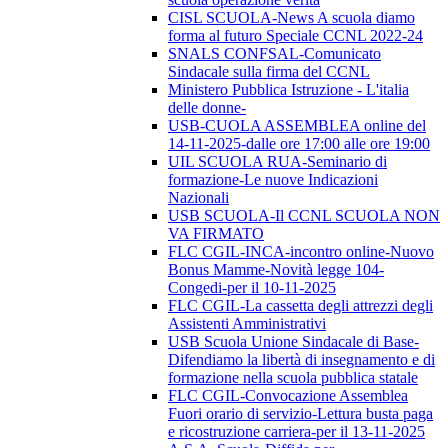
CISL SCUOLA-News A scuola diamo
forma al futuro Speciale CCNL 2022-24
SNALS CONFSAL-Comunicato
Sindacale sulla firma del CCNL
Ministero Pubblica Istruzione - L'italia
delle donne-
USB-CUOLA ASSEMBLEA online del
14-11-2025-dalle ore 17:00 alle ore 19:00
UIL SCUOLA RUA-Seminario di
formazione-Le nuove Indicazioni
Nazionali
USB SCUOLA-Il CCNL SCUOLA NON
VA FIRMATO
FLC CGIL-INCA-incontro online-Nuovo
Bonus Mamme-Novità legge 104-
Congedi-per il 10-11-2025
FLC CGIL-La cassetta degli attrezzi degli
Assistenti Amministrativi
USB Scuola Unione Sindacale di Base-
Difendiamo la libertà di insegnamento e di
formazione nella scuola pubblica statale
FLC CGIL-Convocazione Assemblea
Fuori orario di servizio-Lettura busta paga
e ricostruzione carriera-per il 13-11-2025