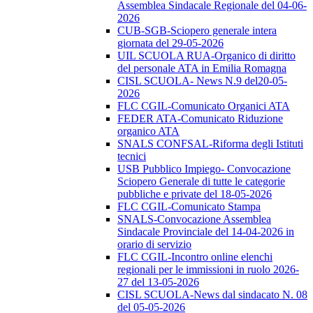
Assemblea Sindacale Regionale del 04-06-
2026
CUB-SGB-Sciopero generale intera
giornata del 29-05-2026
UIL SCUOLA RUA-Organico di diritto
del personale ATA in Emilia Romagna
CISL SCUOLA- News N.9 del20-05-
2026
FLC CGIL-Comunicato Organici ATA
FEDER ATA-Comunicato Riduzione
organico ATA
SNALS CONFSAL-Riforma degli Istituti
tecnici
USB Pubblico Impiego- Convocazione
Sciopero Generale di tutte le categorie
pubbliche e private del 18-05-2026
FLC CGIL-Comunicato Stampa
SNALS-Convocazione Assemblea
Sindacale Provinciale del 14-04-2026 in
orario di servizio
FLC CGIL-Incontro online elenchi
regionali per le immissioni in ruolo 2026-
27 del 13-05-2026
CISL SCUOLA-News dal sindacato N. 08
del 05-05-2026