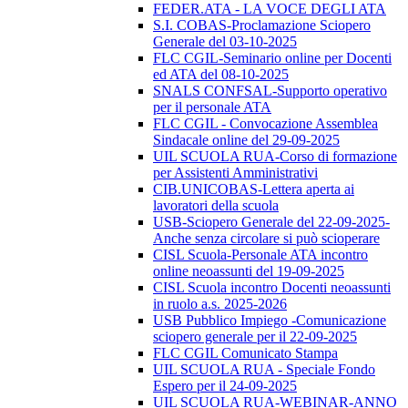
FEDER.ATA - LA VOCE DEGLI ATA
S.I. COBAS-Proclamazione Sciopero
Generale del 03-10-2025
FLC CGIL-Seminario online per Docenti
ed ATA del 08-10-2025
SNALS CONFSAL-Supporto operativo
per il personale ATA
FLC CGIL - Convocazione Assemblea
Sindacale online del 29-09-2025
UIL SCUOLA RUA-Corso di formazione
per Assistenti Amministrativi
CIB.UNICOBAS-Lettera aperta ai
lavoratori della scuola
USB-Sciopero Generale del 22-09-2025-
Anche senza circolare si può scioperare
CISL Scuola-Personale ATA incontro
online neoassunti del 19-09-2025
CISL Scuola incontro Docenti neoassunti
in ruolo a.s. 2025-2026
USB Pubblico Impiego -Comunicazione
sciopero generale per il 22-09-2025
FLC CGIL Comunicato Stampa
UIL SCUOLA RUA - Speciale Fondo
Espero per il 24-09-2025
UIL SCUOLA RUA-WEBINAR-ANNO