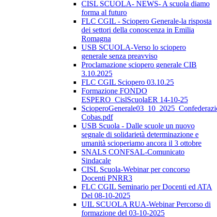
CISL SCUOLA- NEWS- A scuola diamo
forma al futuro
FLC CGIL - Sciopero Generale-la risposta
dei settori della conoscenza in Emilia
Romagna
USB SCUOLA-Verso lo sciopero
generale senza preavviso
Proclamazione sciopero generale CIB
3.10.2025
FLC CGIL Sciopero 03.10.25
Formazione FONDO
ESPERO_CislScuolaER 14-10-25
ScioperoGenerale03_10_2025_Confederazi
Cobas.pdf
USB Scuola - Dalle scuole un nuovo
segnale di solidarietà determinazione e
umanità scioperiamo ancora il 3 ottobre
SNALS CONFSAL-Comunicato
Sindacale
CISL Scuola-Webinar per concorso
Docenti PNRR3
FLC CGIL Seminario per Docenti ed ATA
Del 08-10-2025
UIL SCUOLA RUA-Webinar Percorso di
formazione del 03-10-2025