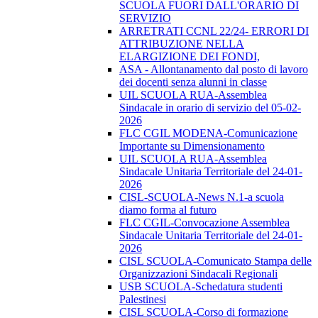
SCUOLA FUORI DALL'ORARIO DI
SERVIZIO
ARRETRATI CCNL 22/24- ERRORI DI
ATTRIBUZIONE NELLA
ELARGIZIONE DEI FONDI,
ASA - Allontanamento dal posto di lavoro
dei docenti senza alunni in classe
UIL SCUOLA RUA-Assemblea
Sindacale in orario di servizio del 05-02-
2026
FLC CGIL MODENA-Comunicazione
Importante su Dimensionamento
UIL SCUOLA RUA-Assemblea
Sindacale Unitaria Territoriale del 24-01-
2026
CISL-SCUOLA-News N.1-a scuola
diamo forma al futuro
FLC CGIL-Convocazione Assemblea
Sindacale Unitaria Territoriale del 24-01-
2026
CISL SCUOLA-Comunicato Stampa delle
Organizzazioni Sindacali Regionali
USB SCUOLA-Schedatura studenti
Palestinesi
CISL SCUOLA-Corso di formazione