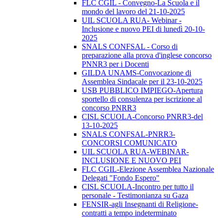
FLC CGIL - Convegno-La Scuola e il
mondo del lavoro del 21-10-2025
UIL SCUOLA RUA- Webinar -
Inclusione e nuovo PEI di lunedì 20-10-
2025
SNALS CONFSAL - Corso di
preparazione alla prova d'inglese concorso
PNNR3 per i Docenti
GILDA UNAMS-Convocazione di
Assemblea Sindacale per il 23-10-2025
USB PUBBLICO IMPIEGO-Apertura
sportello di consulenza per iscrizione al
concorso PNRR3
CISL SCUOLA-Concorso PNRR3-del
13-10-2025
SNALS CONFSAL-PNRR3-
CONCORSI COMUNICATO
UIL SCUOLA RUA-WEBINAR-
INCLUSIONE E NUOVO PEI
FLC CGIL-Elezione Assemblea Nazionale
Delegati "Fondo Espero"
CISL SCUOLA-Incontro per tutto il
personale - Testimonianza su Gaza
FENSIR-agli Insegnanti di Religione-
contratti a tempo indeterminato