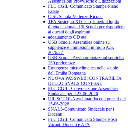
Assegnazioni Provvisorie e Utilizzazioni
FLC CGIL-Comunicato Stampa-Piano
Estate
CISL Scuola-Vertenze-Ricorsi
TFA Sostegno XI Ciclo, lunedì 6 luglio
diretta nazionale Uil Scuola per rispondere
ai quesiti degli aspiranti
adeguamento OD ata
USB Scuola: Assemblea online su
supplenze e immissioni in ruolo A.S.
2026/27-
USB Scuola: Avvio prenotazioni sportello
150 preferenze
Emergenza microclimatica nelle scuole
dell'Emilia Romagna
NUOVA PASSWEB: CONTRARIETA'
DELLO SNALS-CONFSAL
FLC CGIL- Convocazione Assemblea
Sindacale per il 23-06-2026
UIL SCUOLA-webinar docenti precari del
15-06-2026
SNALS-Comunicato Sindacale per i
Docenti
FLC CGIL-Comunicato Stampa-Posti
Vacanti Docenti e ATA