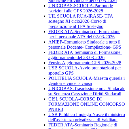
Sindacale Provinciale del 05-03-2026
UNICOBAS-SCUOLA-Partono le
iscrizioni alle GPS 2026-2028
UIL SCUOLA RUA-IRASE- TFA
sostegno XI ciclo2026-Corso di
preparazione al TFA Sostegno
FEDER ATA-Seminario di Formazione
per il personale ATA del 02-03-2026
ANIEF-Comunicato Sindacale a tutto il
personale Docente- Compilazione- GPS
FEDER ATA-Seminario di Formazione-
aggiornamento del 23-03-2026
Fensir- Aggiornamento GPS 2026-2028
USB SCUOLA-Avvio prenotazioni per
sportello GPS
POLITELIA SCUOLA-Maestra querela i
genitori e vince la causa
UNICOBAS-Trasmissione nota Sindacale
su Sentenza Cassazione Diritti Sindacali
CISL SCUOLA-CORSO DI
FORMAZIONE ONLINE CONCORSO
PNRR3
USB Pubblico Impiego-Nasce il ministero
dell'assistenza privatizzata di Valditara
FEDER ATA-Seminario Regionale di