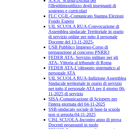
A.S.A. Scuola-Diffida per
l'illegittimoutilizzo degli insegnanti di
sostegno e curricolari
FLC CGIL-Comunicato Stampa Elezioni
Fondo Espero
UIL SCUOLA RUA-Convocazione di
Assemblea sindacale Territoriale in orario
di servizio online per tutto il personale
Docente del 13-11-2025-
USB Pubblico Impiego-Corso di
preparazione al concorso PNRR3
FEDER ATA- Servizio militare per gli
ATA- Vittoria al tribunale di Roma
FEDER ATA-L'oltraggio sistematico al
personale ATA
UIL SCUOLA RUA-Indizione Assemblea
Sindacale territoriale in orario di servizio
per tutto il personale ATA per il giorno 06-
11-2025 di servizio
SISA-Comunicazione di Sciopero per
l'intera giornata del 04-11-2025
SSB-sindacato sociale di base-la scuola
non si arruola-04-11-2025
CISL SCUOLA-Incontro anno di prova
Docenti neoassunti in ruolo