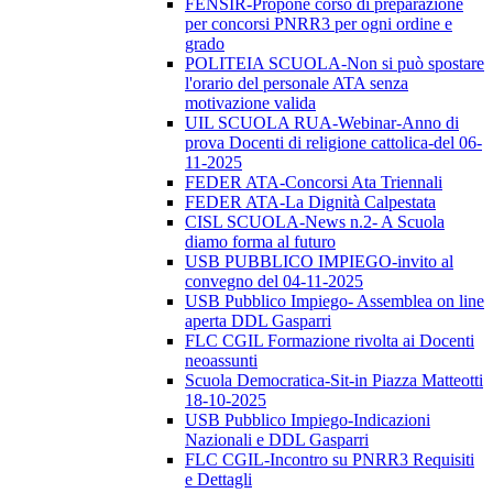
FENSIR-Propone corso di preparazione
per concorsi PNRR3 per ogni ordine e
grado
POLITEIA SCUOLA-Non si può spostare
l'orario del personale ATA senza
motivazione valida
UIL SCUOLA RUA-Webinar-Anno di
prova Docenti di religione cattolica-del 06-
11-2025
FEDER ATA-Concorsi Ata Triennali
FEDER ATA-La Dignità Calpestata
CISL SCUOLA-News n.2- A Scuola
diamo forma al futuro
USB PUBBLICO IMPIEGO-invito al
convegno del 04-11-2025
USB Pubblico Impiego- Assemblea on line
aperta DDL Gasparri
FLC CGIL Formazione rivolta ai Docenti
neoassunti
Scuola Democratica-Sit-in Piazza Matteotti
18-10-2025
USB Pubblico Impiego-Indicazioni
Nazionali e DDL Gasparri
FLC CGIL-Incontro su PNRR3 Requisiti
e Dettagli