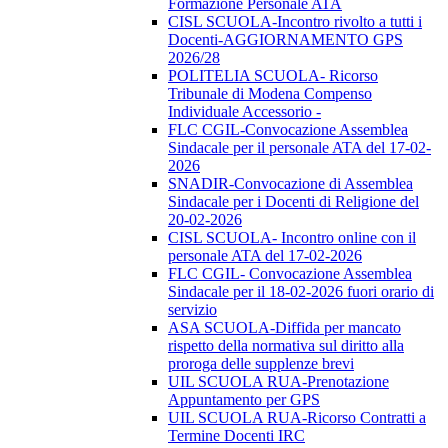
Formazione Personale ATA
CISL SCUOLA-Incontro rivolto a tutti i
Docenti-AGGIORNAMENTO GPS
2026/28
POLITELIA SCUOLA- Ricorso
Tribunale di Modena Compenso
Individuale Accessorio -
FLC CGIL-Convocazione Assemblea
Sindacale per il personale ATA del 17-02-
2026
SNADIR-Convocazione di Assemblea
Sindacale per i Docenti di Religione del
20-02-2026
CISL SCUOLA- Incontro online con il
personale ATA del 17-02-2026
FLC CGIL- Convocazione Assemblea
Sindacale per il 18-02-2026 fuori orario di
servizio
ASA SCUOLA-Diffida per mancato
rispetto della normativa sul diritto alla
proroga delle supplenze brevi
UIL SCUOLA RUA-Prenotazione
Appuntamento per GPS
UIL SCUOLA RUA-Ricorso Contratti a
Termine Docenti IRC