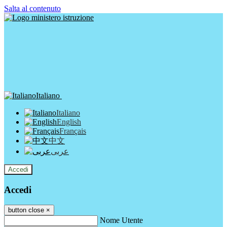
Salta al contenuto
Italiano
Italiano
English
Français
中文
عربى
Accedi
Accedi
button close
×
Nome Utente