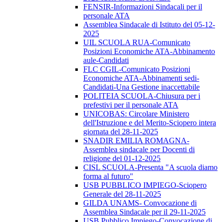
FENSIR-Informazioni Sindacali per il
personale ATA
Assemblea Sindacale di Istituto del 05-12-
2025
UIL SCUOLA RUA-Comunicato
Posizioni Economiche ATA-Abbinamento
aule-Candidati
FLC CGIL-Comunicato Posizioni
Economiche ATA-Abbinamenti sedi-
Candidati-Una Gestione inaccettabile
POLITEIA SCUOLA-Chiusura per i
prefestivi per il personale ATA
UNICOBAS: Circolare Ministero
dell'Istruzione e del Merito-Sciopero intera
giornata del 28-11-2025
SNADIR EMILIA ROMAGNA-
Assemblea sindacale per Docenti di
religione del 01-12-2025
CISL SCUOLA-Presenta "A scuola diamo
forma al futuro"
USB PUBBLICO IMPIEGO-Sciopero
Generale del 28-11-2025
GILDA UNAMS- Convocazione di
Assemblea Sindacale per il 29-11-2025
USB Pubblico Impiego-Convocazione di