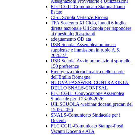
Assegnazioni Provvisorie e Utilizzazioni
FLC CGIL-Comunicato Stampa-Piano
Estate
CISL Scuola-Vertenze-Ricorsi
TFA Sostegno XI Ciclo, lunedì 6 luglio
diretta nazionale Uil Scuola per rispondere
ai quesiti degli aspiranti
adeguamento OD ata
USB Scuola: Assemblea online su
supplenze e immissioni in ruolo A.S.
2026/27-
USB Scuola: Avvio prenotazioni sportello
150 preferenze
Emergenza microclimatica nelle scuole
dell'Emilia Romagna
NUOVA PASSWEB: CONTRARIETA'
DELLO SNALS-CONFSAL
FLC CGIL- Convocazione Assemblea
Sindacale per il 23-06-2026
UIL SCUOLA-webinar docenti precari del
15-06-2026
SNALS-Comunicato Sindacale per i
Docenti
FLC CGIL-Comunicato Stampa-Posti
Vacanti Docenti e ATA