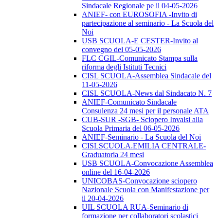
Sindacale Regionale pe il 04-05-2026
ANIEF- con EUROSOFIA -Invito di
partecipazione al seminario - La Scuola del
Noi
USB SCUOLA-E CESTER-Invito al
convegno del 05-05-2026
FLC CGIL-Comunicato Stampa sulla
riforma degli Istituti Tecnici
CISL SCUOLA-Assemblea Sindacale del
11-05-2026
CISL SCUOLA-News dal Sindacato N. 7
ANIEF-Comunicato Sindacale
Consulenza 24 mesi per il personale ATA
CUB-SUR -SGB- Sciopero Invalsi alla
Scuola Primaria del 06-05-2026
ANIEF-Seminario - La Scuola del Noi
CISLSCUOLA.EMILIA CENTRALE-
Graduatoria 24 mesi
USB SCUOLA-Convocazione Assemblea
online del 16-04-2026
UNICOBAS-Convocazione sciopero
Nazionale Scuola con Manifestazione per
il 20-04-2026
UIL SCUOLA RUA-Seminario di
formazione per collaboratori scolastici