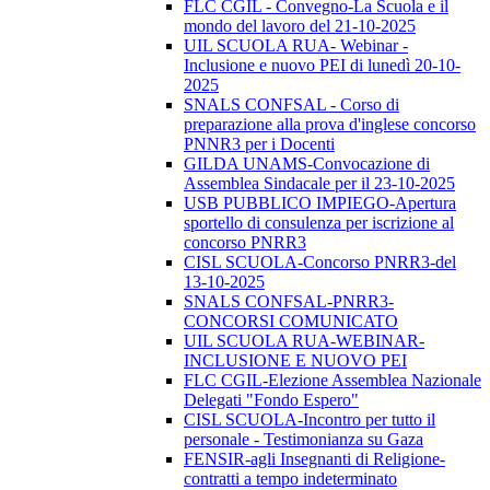
FLC CGIL - Convegno-La Scuola e il
mondo del lavoro del 21-10-2025
UIL SCUOLA RUA- Webinar -
Inclusione e nuovo PEI di lunedì 20-10-
2025
SNALS CONFSAL - Corso di
preparazione alla prova d'inglese concorso
PNNR3 per i Docenti
GILDA UNAMS-Convocazione di
Assemblea Sindacale per il 23-10-2025
USB PUBBLICO IMPIEGO-Apertura
sportello di consulenza per iscrizione al
concorso PNRR3
CISL SCUOLA-Concorso PNRR3-del
13-10-2025
SNALS CONFSAL-PNRR3-
CONCORSI COMUNICATO
UIL SCUOLA RUA-WEBINAR-
INCLUSIONE E NUOVO PEI
FLC CGIL-Elezione Assemblea Nazionale
Delegati "Fondo Espero"
CISL SCUOLA-Incontro per tutto il
personale - Testimonianza su Gaza
FENSIR-agli Insegnanti di Religione-
contratti a tempo indeterminato