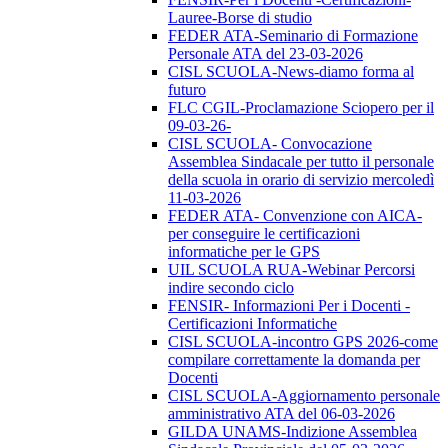
Lauree-Borse di studio
FEDER ATA-Seminario di Formazione
Personale ATA del 23-03-2026
CISL SCUOLA-News-diamo forma al
futuro
FLC CGIL-Proclamazione Sciopero per il
09-03-26-
CISL SCUOLA- Convocazione
Assemblea Sindacale per tutto il personale
della scuola in orario di servizio mercoledì
11-03-2026
FEDER ATA- Convenzione con AICA-
per conseguire le certificazioni
informatiche per le GPS
UIL SCUOLA RUA-Webinar Percorsi
indire secondo ciclo
FENSIR- Informazioni Per i Docenti -
Certificazioni Informatiche
CISL SCUOLA-incontro GPS 2026-come
compilare correttamente la domanda per
Docenti
CISL SCUOLA-Aggiornamento personale
amministrativo ATA del 06-03-2026
GILDA UNAMS-Indizione Assemblea