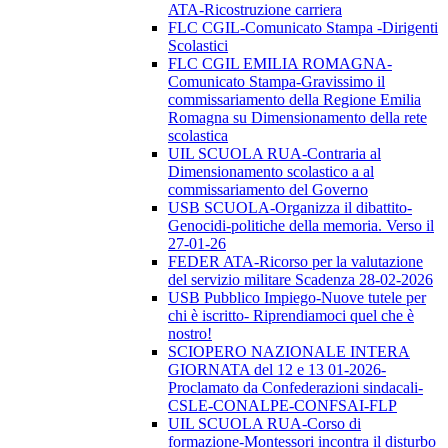
ATA-Ricostruzione carriera
FLC CGIL-Comunicato Stampa -Dirigenti
Scolastici
FLC CGIL EMILIA ROMAGNA-
Comunicato Stampa-Gravissimo il
commissariamento della Regione Emilia
Romagna su Dimensionamento della rete
scolastica
UIL SCUOLA RUA-Contraria al
Dimensionamento scolastico a al
commissariamento del Governo
USB SCUOLA-Organizza il dibattito-
Genocidi-politiche della memoria. Verso il
27-01-26
FEDER ATA-Ricorso per la valutazione
del servizio militare Scadenza 28-02-2026
USB Pubblico Impiego-Nuove tutele per
chi è iscritto- Riprendiamoci quel che è
nostro!
SCIOPERO NAZIONALE INTERA
GIORNATA del 12 e 13 01-2026-
Proclamato da Confederazioni sindacali-
CSLE-CONALPE-CONFSAI-FLP
UIL SCUOLA RUA-Corso di
formazione-Montessori incontra il disturbo