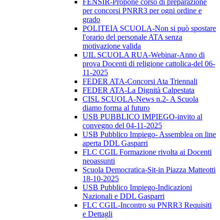
FENSIR-Propone corso di preparazione
per concorsi PNRR3 per ogni ordine e
grado
POLITEIA SCUOLA-Non si può spostare
l'orario del personale ATA senza
motivazione valida
UIL SCUOLA RUA-Webinar-Anno di
prova Docenti di religione cattolica-del 06-
11-2025
FEDER ATA-Concorsi Ata Triennali
FEDER ATA-La Dignità Calpestata
CISL SCUOLA-News n.2- A Scuola
diamo forma al futuro
USB PUBBLICO IMPIEGO-invito al
convegno del 04-11-2025
USB Pubblico Impiego- Assemblea on line
aperta DDL Gasparri
FLC CGIL Formazione rivolta ai Docenti
neoassunti
Scuola Democratica-Sit-in Piazza Matteotti
18-10-2025
USB Pubblico Impiego-Indicazioni
Nazionali e DDL Gasparri
FLC CGIL-Incontro su PNRR3 Requisiti
e Dettagli