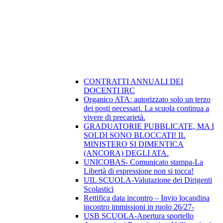
CONTRATTI ANNUALI DEI
DOCENTI IRC
Organico ATA: autorizzato solo un terzo
dei posti necessari. La scuola continua a
vivere di precarietà.
GRADUATORIE PUBBLICATE, MA I
SOLDI SONO BLOCCATI! IL
MINISTERO SI DIMENTICA
(ANCORA) DEGLI ATA.
UNICOBAS- Comunicato stampa-La
Libertà di espressione non si tocca!
UIL SCUOLA-Valutazione dei Dirigenti
Scolastici
Rettifica data incontro – Invio locandina
incontro immissioni in ruolo 26/27-
USB SCUOLA-Apertura sportello