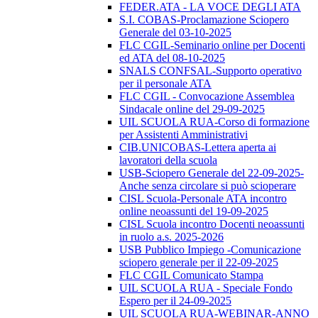
FEDER.ATA - LA VOCE DEGLI ATA
S.I. COBAS-Proclamazione Sciopero
Generale del 03-10-2025
FLC CGIL-Seminario online per Docenti
ed ATA del 08-10-2025
SNALS CONFSAL-Supporto operativo
per il personale ATA
FLC CGIL - Convocazione Assemblea
Sindacale online del 29-09-2025
UIL SCUOLA RUA-Corso di formazione
per Assistenti Amministrativi
CIB.UNICOBAS-Lettera aperta ai
lavoratori della scuola
USB-Sciopero Generale del 22-09-2025-
Anche senza circolare si può scioperare
CISL Scuola-Personale ATA incontro
online neoassunti del 19-09-2025
CISL Scuola incontro Docenti neoassunti
in ruolo a.s. 2025-2026
USB Pubblico Impiego -Comunicazione
sciopero generale per il 22-09-2025
FLC CGIL Comunicato Stampa
UIL SCUOLA RUA - Speciale Fondo
Espero per il 24-09-2025
UIL SCUOLA RUA-WEBINAR-ANNO