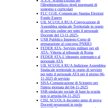
A.S.A. Scuola-Diffida per
l'illegittimoutilizzo degli insegnanti di
sostegno e curricolari
FLC CGIL-Comunicato Stampa Elezioni
Fondo Espero
UIL SCUOLA RUA-Convocazione di
Assemblea sindacale Territoriale in orario
di servizio online per tutto il personale
Docente del 13-11-2025-
USB Pubblico Impiego-Corso di
preparazione al concorso PNRR3
FEDER ATA- Servizio militare per gli
ATA- Vittoria al tribunale di Roma
FEDER ATA-L'oltraggio sistematico al
personale ATA
UIL SCUOLA RUA-Indizione Assemblea
Sindacale territoriale in orario di servizio
per tutto il personale ATA per il giorno 06-
11-2025 di servizio
SISA-Comunicazione di Sciopero per
l'intera giornata del 04-11-2025
SSB-sindacato sociale di base-la scuola
non si arruola-04-11-2025
CISL SCUOLA-Incontro anno di prova
Docenti neoassunti in ruolo