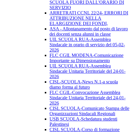
SCUOLA FUORI DALL'ORARIO DI
SERVIZIO
ARRETRATI CCNL 22/24- ERRORI DI
ATTRIBUZIONE NELLA
ELARGIZIONE DEI FONDI,
ASA - Allontanamento dal posto di lavoro
dei docenti senza alunni in classe
UIL SCUOLA RUA-Assemblea
Sindacale in orario di servizio del 05-02-
2026
FLC CGIL MODENA-Comunicazione
Importante su Dimensionamento
UIL SCUOLA RUA-Assemblea
Sindacale Unitaria Territoriale del 24-01-
2026
CISL-SCUOLA-News N.1-a scuola
diamo forma al futuro
FLC CGIL-Convocazione Assemblea
Sindacale Unitaria Territoriale del 24-01-
2026
CISL SCUOLA-Comunicato Stampa delle
Organizzazioni Sindacali Regionali
USB SCUOLA-Schedatura studenti
Palestinesi
CISL SCUOLA-Corso di formazione