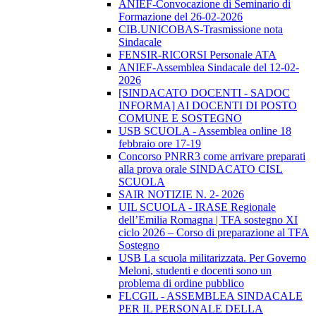
ANIEF-Convocazione di Seminario di
Formazione del 26-02-2026
CIB.UNICOBAS-Trasmissione nota
Sindacale
FENSIR-RICORSI Personale ATA
ANIEF-Assemblea Sindacale del 12-02-
2026
[SINDACATO DOCENTI - SADOC
INFORMA] AI DOCENTI DI POSTO
COMUNE E SOSTEGNO
USB SCUOLA - Assemblea online 18
febbraio ore 17-19
Concorso PNRR3 come arrivare preparati
alla prova orale SINDACATO CISL
SCUOLA
SAIR NOTIZIE N. 2- 2026
UIL SCUOLA - IRASE Regionale
dell’Emilia Romagna | TFA sostegno XI
ciclo 2026 – Corso di preparazione al TFA
Sostegno
USB La scuola militarizzata. Per Governo
Meloni, studenti e docenti sono un
problema di ordine pubblico
FLCGIL - ASSEMBLEA SINDACALE
PER IL PERSONALE DELLA