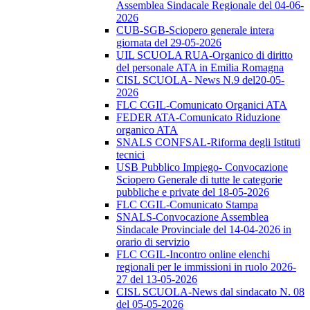
Assemblea Sindacale Regionale del 04-06-
2026
CUB-SGB-Sciopero generale intera
giornata del 29-05-2026
UIL SCUOLA RUA-Organico di diritto
del personale ATA in Emilia Romagna
CISL SCUOLA- News N.9 del20-05-
2026
FLC CGIL-Comunicato Organici ATA
FEDER ATA-Comunicato Riduzione
organico ATA
SNALS CONFSAL-Riforma degli Istituti
tecnici
USB Pubblico Impiego- Convocazione
Sciopero Generale di tutte le categorie
pubbliche e private del 18-05-2026
FLC CGIL-Comunicato Stampa
SNALS-Convocazione Assemblea
Sindacale Provinciale del 14-04-2026 in
orario di servizio
FLC CGIL-Incontro online elenchi
regionali per le immissioni in ruolo 2026-
27 del 13-05-2026
CISL SCUOLA-News dal sindacato N. 08
del 05-05-2026