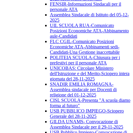
FENSIR-Informazioni Sindacali per il
personale ATA
Assemblea Sindacale di Istituto del 05-12-
2025
UIL SCUOLA RUA-Comunicato
Posizioni Economiche ATA-Abbinamento
aule-Candidati
FLC CGIL-Comunicato Posizioni
Economiche ATA-Abbinamenti sedi-
Candidati-Una Gestione inaccettabile
POLITEIA SCUOLA-Chiusura per i
prefestivi per il personale ATA
UNICOBAS: Circolare Ministero
dell'Istruzione e del Merito-Sciopero intera
giornata del 28-11-2025
SNADIR EMILIA ROMAGNA-
Assemblea sindacale per Docenti di
religione del 01-12-2025
CISL SCUOLA-Presenta "A scuola diamo
forma al futuro"
USB PUBBLICO IMPIEGO-Sciopero
Generale del 28-11-2025
GILDA UNAMS- Convocazione di
Assemblea Sindacale per il 29-11-2025
USB Pubblico Impiego-Convocazione di