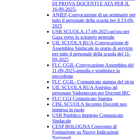
DI PROVA DOCENTI E ATA PER IL
16-09-2025-
ANIEF-Convocazione di un seminario per
tutto il personale della scuola per il 23-09-
2025
USB SCUOLA-17-09-2025-un'ora per
Gaza verso lo sciopero generale
UIL SCUOLA RUA-Convocazione di
Assemblea Sindacale in orario di servizio
per tutto il personale della scuola del 11-
09-2025
FLC CGIL-Convocazione Assemblea del
11-09-2025-annulla e sostituisce la
precedente
FLC CGIL- Comunicato stampa del sit-in
UIL SCUOLA RUA Assegno ad
personam Vademecum per Docenti IRC
FLC CGI Comunicato Stampa
CISL SCUOLA Incontro Docenti neo
immessi in ruolo
USB Pubblico Impiego Comunicato
Sindacale
CESP BOLOGNA Convegno di
Formazione su Nuove Indicazioni
Nazionali