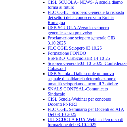
CISL SCUOLA- NEWS- A scuola diamo
forma al futuro
FLC CGIL - Sciopero Generale-la risposta
dei settori della conoscenza in Emilia
Romagna
USB SCUOLA-Verso lo sciopero
generale senza preavviso
Proclamazione sciopero generale CIB
3.10.2025
FLC CGIL Sciopero 03.10.25
Formazione FONDO
ESPERO_CislScuolaER 14-10-25
ScioperoGenerale03_10_2025_Confederazi
Cobas.pdf
USB Scuola - Dalle scuole un nuovo
segnale di solidarietà determinazione e
umanità scioperiamo ancora il 3 ottobre
SNALS CONFSAL-Comunicato
Sindacale
CISL Scuola-Webinar per concorso
Docenti PNRR3
FLC CGIL Seminario per Docenti ed ATA
Del 08-10-2025
UIL SCUOLA RUA-Webinar Percorso di
formazione del 03-10-2025