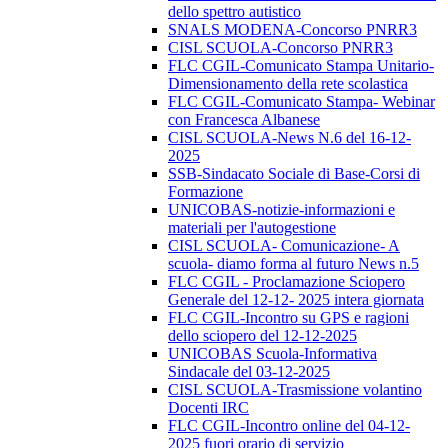
dello spettro autistico
SNALS MODENA-Concorso PNRR3
CISL SCUOLA-Concorso PNRR3
FLC CGIL-Comunicato Stampa Unitario-
Dimensionamento della rete scolastica
FLC CGIL-Comunicato Stampa- Webinar
con Francesca Albanese
CISL SCUOLA-News N.6 del 16-12-
2025
SSB-Sindacato Sociale di Base-Corsi di
Formazione
UNICOBAS-notizie-informazioni e
materiali per l'autogestione
CISL SCUOLA- Comunicazione- A
scuola- diamo forma al futuro News n.5
FLC CGIL - Proclamazione Sciopero
Generale del 12-12- 2025 intera giornata
FLC CGIL-Incontro su GPS e ragioni
dello sciopero del 12-12-2025
UNICOBAS Scuola-Informativa
Sindacale del 03-12-2025
CISL SCUOLA-Trasmissione volantino
Docenti IRC
FLC CGIL-Incontro online del 04-12-
2025 fuori orario di servizio