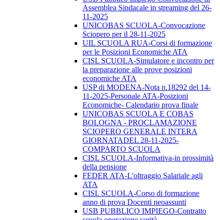
Assemblea Sindacale in streaming del 26-
11-2025
UNICOBAS SCUOLA-Convocazione
Sciopero per il 28-11-2025
UIL SCUOLA RUA-Corsi di formazione
per le Posizioni Economiche ATA
CISL SCUOLA-Simulatore e incontro per
la preparazione alle prove posizioni
economiche ATA
USP di MODENA-Nota n.18292 del 14-
11-2025-Personale ATA-Posizioni
Economiche- Calendario prova finale
UNICOBAS SCUOLA E COBAS
BOLOGNA - PROCLAMAZIONE
SCIOPERO GENERALE INTERA
GIORNATADEL 28-11-2025-
COMPARTO SCUOLA
CISL SCUOLA-Informativa-in prossimità
della pensione
FEDER ATA-L'oltraggio Salariale agli
ATA
CISL SCUOLA-Corso di formazione
anno di prova Docenti neoassunti
USB PUBBLICO IMPIEGO-Contratto
scuola operazione verità