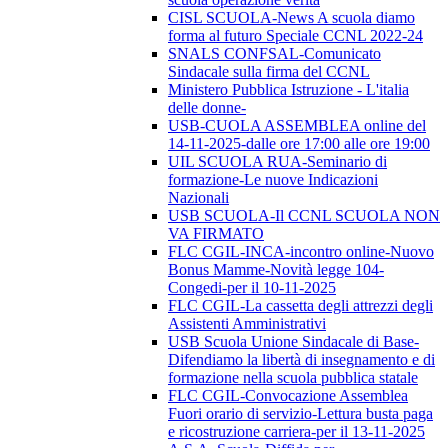
CISL SCUOLA-News A scuola diamo
forma al futuro Speciale CCNL 2022-24
SNALS CONFSAL-Comunicato
Sindacale sulla firma del CCNL
Ministero Pubblica Istruzione - L'italia
delle donne-
USB-CUOLA ASSEMBLEA online del
14-11-2025-dalle ore 17:00 alle ore 19:00
UIL SCUOLA RUA-Seminario di
formazione-Le nuove Indicazioni
Nazionali
USB SCUOLA-Il CCNL SCUOLA NON
VA FIRMATO
FLC CGIL-INCA-incontro online-Nuovo
Bonus Mamme-Novità legge 104-
Congedi-per il 10-11-2025
FLC CGIL-La cassetta degli attrezzi degli
Assistenti Amministrativi
USB Scuola Unione Sindacale di Base-
Difendiamo la libertà di insegnamento e di
formazione nella scuola pubblica statale
FLC CGIL-Convocazione Assemblea
Fuori orario di servizio-Lettura busta paga
e ricostruzione carriera-per il 13-11-2025