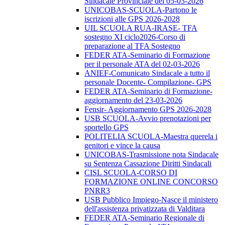
Sindacale Provinciale del 05-03-2026
UNICOBAS-SCUOLA-Partono le
iscrizioni alle GPS 2026-2028
UIL SCUOLA RUA-IRASE- TFA
sostegno XI ciclo2026-Corso di
preparazione al TFA Sostegno
FEDER ATA-Seminario di Formazione
per il personale ATA del 02-03-2026
ANIEF-Comunicato Sindacale a tutto il
personale Docente- Compilazione- GPS
FEDER ATA-Seminario di Formazione-
aggiornamento del 23-03-2026
Fensir- Aggiornamento GPS 2026-2028
USB SCUOLA-Avvio prenotazioni per
sportello GPS
POLITELIA SCUOLA-Maestra querela i
genitori e vince la causa
UNICOBAS-Trasmissione nota Sindacale
su Sentenza Cassazione Diritti Sindacali
CISL SCUOLA-CORSO DI
FORMAZIONE ONLINE CONCORSO
PNRR3
USB Pubblico Impiego-Nasce il ministero
dell'assistenza privatizzata di Valditara
FEDER ATA-Seminario Regionale di