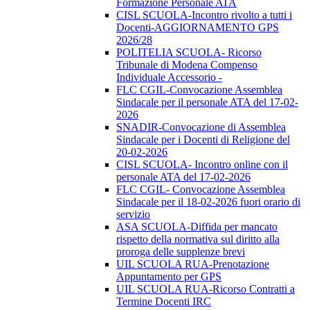
Formazione Personale ATA
CISL SCUOLA-Incontro rivolto a tutti i
Docenti-AGGIORNAMENTO GPS
2026/28
POLITELIA SCUOLA- Ricorso
Tribunale di Modena Compenso
Individuale Accessorio -
FLC CGIL-Convocazione Assemblea
Sindacale per il personale ATA del 17-02-
2026
SNADIR-Convocazione di Assemblea
Sindacale per i Docenti di Religione del
20-02-2026
CISL SCUOLA- Incontro online con il
personale ATA del 17-02-2026
FLC CGIL- Convocazione Assemblea
Sindacale per il 18-02-2026 fuori orario di
servizio
ASA SCUOLA-Diffida per mancato
rispetto della normativa sul diritto alla
proroga delle supplenze brevi
UIL SCUOLA RUA-Prenotazione
Appuntamento per GPS
UIL SCUOLA RUA-Ricorso Contratti a
Termine Docenti IRC