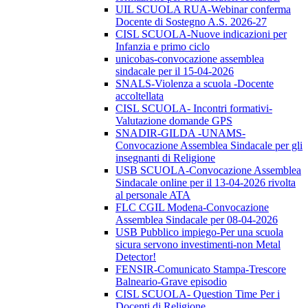
UIL SCUOLA RUA-Webinar conferma
Docente di Sostegno A.S. 2026-27
CISL SCUOLA-Nuove indicazioni per
Infanzia e primo ciclo
unicobas-convocazione assemblea
sindacale per il 15-04-2026
SNALS-Violenza a scuola -Docente
accoltellata
CISL SCUOLA- Incontri formativi-
Valutazione domande GPS
SNADIR-GILDA -UNAMS-
Convocazione Assemblea Sindacale per gli
insegnanti di Religione
USB SCUOLA-Convocazione Assemblea
Sindacale online per il 13-04-2026 rivolta
al personale ATA
FLC CGIL Modena-Convocazione
Assemblea Sindacale per 08-04-2026
USB Pubblico impiego-Per una scuola
sicura servono investimenti-non Metal
Detector!
FENSIR-Comunicato Stampa-Trescore
Balneario-Grave episodio
CISL SCUOLA- Question Time Per i
Docenti di Religione