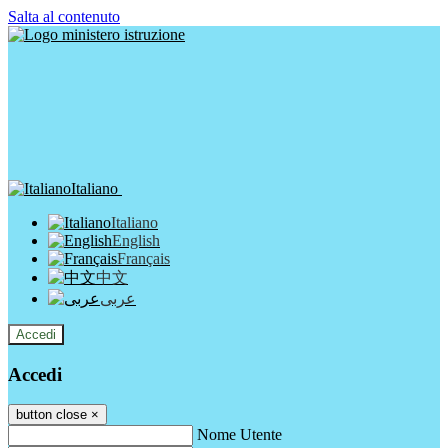
Salta al contenuto
Italiano
Italiano
English
Français
中文
عربى
Accedi
Accedi
button close
×
Nome Utente