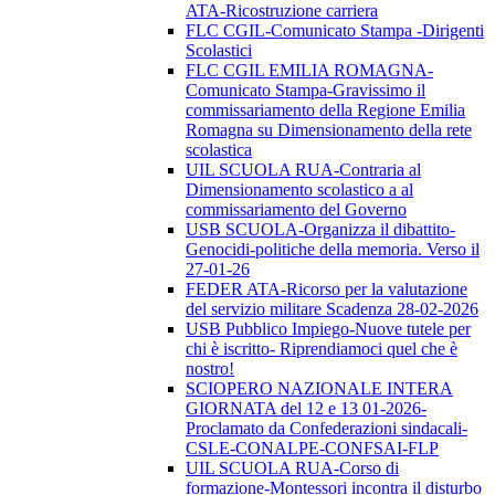
ATA-Ricostruzione carriera
FLC CGIL-Comunicato Stampa -Dirigenti
Scolastici
FLC CGIL EMILIA ROMAGNA-
Comunicato Stampa-Gravissimo il
commissariamento della Regione Emilia
Romagna su Dimensionamento della rete
scolastica
UIL SCUOLA RUA-Contraria al
Dimensionamento scolastico a al
commissariamento del Governo
USB SCUOLA-Organizza il dibattito-
Genocidi-politiche della memoria. Verso il
27-01-26
FEDER ATA-Ricorso per la valutazione
del servizio militare Scadenza 28-02-2026
USB Pubblico Impiego-Nuove tutele per
chi è iscritto- Riprendiamoci quel che è
nostro!
SCIOPERO NAZIONALE INTERA
GIORNATA del 12 e 13 01-2026-
Proclamato da Confederazioni sindacali-
CSLE-CONALPE-CONFSAI-FLP
UIL SCUOLA RUA-Corso di
formazione-Montessori incontra il disturbo