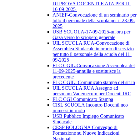
DI PROVA DOCENTI E ATA PER IL
16-09-2025-
ANIEF-Convocazione di un seminario per
tutto il personale della scuola per il 23-09-
2025
USB SCUOLA-17-09-2025-un'ora per
Gaza verso lo sciopero generale
UIL SCUOLA RUA-Convocazione di
Assemblea Sindacale in orario di servizio
per tutto il personale della scuola del 11-
09-2025
FLC CGIL-Convocazione Assemblea del
11-09-2025-annulla e sostituisce la
precedente
FLC CGIL- Comunicato stampa del sit-in
UIL SCUOLA RUA Assegno ad
personam Vademecum per Docenti IRC
FLC CGI Comunicato Stampa
CISL SCUOLA Incontro Docenti neo
immessi in ruolo
USB Pubblico Impiego Comunicato
Sindacale
CESP BOLOGNA Convegno di
Formazione su Nuove Indicazioni
Nazionali