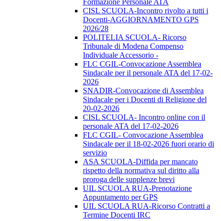
Formazione Personale ATA
CISL SCUOLA-Incontro rivolto a tutti i
Docenti-AGGIORNAMENTO GPS
2026/28
POLITELIA SCUOLA- Ricorso
Tribunale di Modena Compenso
Individuale Accessorio -
FLC CGIL-Convocazione Assemblea
Sindacale per il personale ATA del 17-02-
2026
SNADIR-Convocazione di Assemblea
Sindacale per i Docenti di Religione del
20-02-2026
CISL SCUOLA- Incontro online con il
personale ATA del 17-02-2026
FLC CGIL- Convocazione Assemblea
Sindacale per il 18-02-2026 fuori orario di
servizio
ASA SCUOLA-Diffida per mancato
rispetto della normativa sul diritto alla
proroga delle supplenze brevi
UIL SCUOLA RUA-Prenotazione
Appuntamento per GPS
UIL SCUOLA RUA-Ricorso Contratti a
Termine Docenti IRC