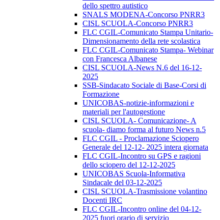
dello spettro autistico
SNALS MODENA-Concorso PNRR3
CISL SCUOLA-Concorso PNRR3
FLC CGIL-Comunicato Stampa Unitario-
Dimensionamento della rete scolastica
FLC CGIL-Comunicato Stampa- Webinar
con Francesca Albanese
CISL SCUOLA-News N.6 del 16-12-
2025
SSB-Sindacato Sociale di Base-Corsi di
Formazione
UNICOBAS-notizie-informazioni e
materiali per l'autogestione
CISL SCUOLA- Comunicazione- A
scuola- diamo forma al futuro News n.5
FLC CGIL - Proclamazione Sciopero
Generale del 12-12- 2025 intera giornata
FLC CGIL-Incontro su GPS e ragioni
dello sciopero del 12-12-2025
UNICOBAS Scuola-Informativa
Sindacale del 03-12-2025
CISL SCUOLA-Trasmissione volantino
Docenti IRC
FLC CGIL-Incontro online del 04-12-
2025 fuori orario di servizio