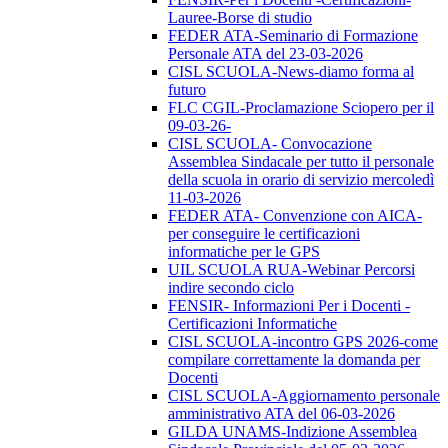
Lauree-Borse di studio
FEDER ATA-Seminario di Formazione
Personale ATA del 23-03-2026
CISL SCUOLA-News-diamo forma al
futuro
FLC CGIL-Proclamazione Sciopero per il
09-03-26-
CISL SCUOLA- Convocazione
Assemblea Sindacale per tutto il personale
della scuola in orario di servizio mercoledì
11-03-2026
FEDER ATA- Convenzione con AICA-
per conseguire le certificazioni
informatiche per le GPS
UIL SCUOLA RUA-Webinar Percorsi
indire secondo ciclo
FENSIR- Informazioni Per i Docenti -
Certificazioni Informatiche
CISL SCUOLA-incontro GPS 2026-come
compilare correttamente la domanda per
Docenti
CISL SCUOLA-Aggiornamento personale
amministrativo ATA del 06-03-2026
GILDA UNAMS-Indizione Assemblea