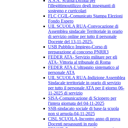
A.S.A. Scuola-Diffida per
l'illegittimoutilizzo degli insegnanti di
sostegno e curricolari
FLC CGIL-Comunicato Stampa Elezioni
Fondo Espero
UIL SCUOLA RUA-Convocazione di
Assemblea sindacale Territoriale in orario
di servizio online per tutto il personale
Docente del 13-11-2025-
USB Pubblico Impiego-Corso di
preparazione al concorso PNRR3
FEDER ATA- Servizio militare per gli
ATA- Vittoria al tribunale di Roma
FEDER ATA-L'oltraggio sistematico al
personale ATA
UIL SCUOLA RUA-Indizione Assemblea
Sindacale territoriale in orario di servizio
per tutto il personale ATA per il giorno 06-
11-2025 di servizio
SISA-Comunicazione di Sciopero per
l'intera giornata del 04-11-2025
SSB-sindacato sociale di base-la scuola
non si arruola-04-11-2025
CISL SCUOLA-Incontro anno di prova
Docenti neoassunti in ruolo