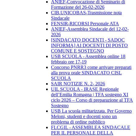
ANIEF-Convocazione di Seminario di
Formazione del 26-02-2026
CIB.UNICOBAS-Trasmissione nota
Sindacale
FENSIR-RICORSI Personale ATA
ANIEF-Assemblea Sindacale del 12-02-
2026
[SINDACATO DOCENTI - SADOC
INFORMA] AI DOCENTI DI POSTO
COMUNE E SOSTEGNO
USB SCUOLA - Assemblea online 18
febbraio ore 17-19
Concorso PNRR3 come arrivare preparati
alla prova orale SINDACATO CISL
SCUOLA
SAIR NOTIZIE N. 2- 2026
UIL SCUOLA - IRASE Regionale
dell’Emilia Romagna | TFA sostegno XI
ciclo 2026 – Corso di preparazione al TFA
Sostegno
USB La scuola militarizzata. Per Governo
Meloni, studenti e docenti sono un
problema di ordine pubblico
FLCGIL - ASSEMBLEA SINDACALE
PER IL PERSONALE DELLA