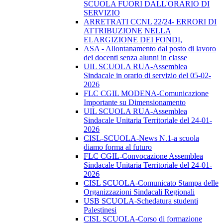
SCUOLA FUORI DALL'ORARIO DI
SERVIZIO
ARRETRATI CCNL 22/24- ERRORI DI
ATTRIBUZIONE NELLA
ELARGIZIONE DEI FONDI,
ASA - Allontanamento dal posto di lavoro
dei docenti senza alunni in classe
UIL SCUOLA RUA-Assemblea
Sindacale in orario di servizio del 05-02-
2026
FLC CGIL MODENA-Comunicazione
Importante su Dimensionamento
UIL SCUOLA RUA-Assemblea
Sindacale Unitaria Territoriale del 24-01-
2026
CISL-SCUOLA-News N.1-a scuola
diamo forma al futuro
FLC CGIL-Convocazione Assemblea
Sindacale Unitaria Territoriale del 24-01-
2026
CISL SCUOLA-Comunicato Stampa delle
Organizzazioni Sindacali Regionali
USB SCUOLA-Schedatura studenti
Palestinesi
CISL SCUOLA-Corso di formazione