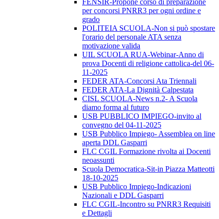
FENSIR-Propone corso di preparazione
per concorsi PNRR3 per ogni ordine e
grado
POLITEIA SCUOLA-Non si può spostare
l'orario del personale ATA senza
motivazione valida
UIL SCUOLA RUA-Webinar-Anno di
prova Docenti di religione cattolica-del 06-
11-2025
FEDER ATA-Concorsi Ata Triennali
FEDER ATA-La Dignità Calpestata
CISL SCUOLA-News n.2- A Scuola
diamo forma al futuro
USB PUBBLICO IMPIEGO-invito al
convegno del 04-11-2025
USB Pubblico Impiego- Assemblea on line
aperta DDL Gasparri
FLC CGIL Formazione rivolta ai Docenti
neoassunti
Scuola Democratica-Sit-in Piazza Matteotti
18-10-2025
USB Pubblico Impiego-Indicazioni
Nazionali e DDL Gasparri
FLC CGIL-Incontro su PNRR3 Requisiti
e Dettagli