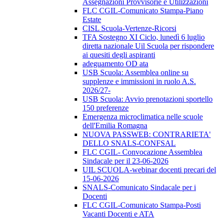
Assegnazioni Provvisorie e Utilizzazioni
FLC CGIL-Comunicato Stampa-Piano
Estate
CISL Scuola-Vertenze-Ricorsi
TFA Sostegno XI Ciclo, lunedì 6 luglio
diretta nazionale Uil Scuola per rispondere
ai quesiti degli aspiranti
adeguamento OD ata
USB Scuola: Assemblea online su
supplenze e immissioni in ruolo A.S.
2026/27-
USB Scuola: Avvio prenotazioni sportello
150 preferenze
Emergenza microclimatica nelle scuole
dell'Emilia Romagna
NUOVA PASSWEB: CONTRARIETA'
DELLO SNALS-CONFSAL
FLC CGIL- Convocazione Assemblea
Sindacale per il 23-06-2026
UIL SCUOLA-webinar docenti precari del
15-06-2026
SNALS-Comunicato Sindacale per i
Docenti
FLC CGIL-Comunicato Stampa-Posti
Vacanti Docenti e ATA