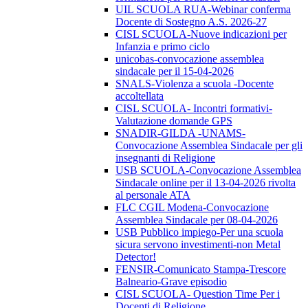
UIL SCUOLA RUA-Webinar conferma
Docente di Sostegno A.S. 2026-27
CISL SCUOLA-Nuove indicazioni per
Infanzia e primo ciclo
unicobas-convocazione assemblea
sindacale per il 15-04-2026
SNALS-Violenza a scuola -Docente
accoltellata
CISL SCUOLA- Incontri formativi-
Valutazione domande GPS
SNADIR-GILDA -UNAMS-
Convocazione Assemblea Sindacale per gli
insegnanti di Religione
USB SCUOLA-Convocazione Assemblea
Sindacale online per il 13-04-2026 rivolta
al personale ATA
FLC CGIL Modena-Convocazione
Assemblea Sindacale per 08-04-2026
USB Pubblico impiego-Per una scuola
sicura servono investimenti-non Metal
Detector!
FENSIR-Comunicato Stampa-Trescore
Balneario-Grave episodio
CISL SCUOLA- Question Time Per i
Docenti di Religione