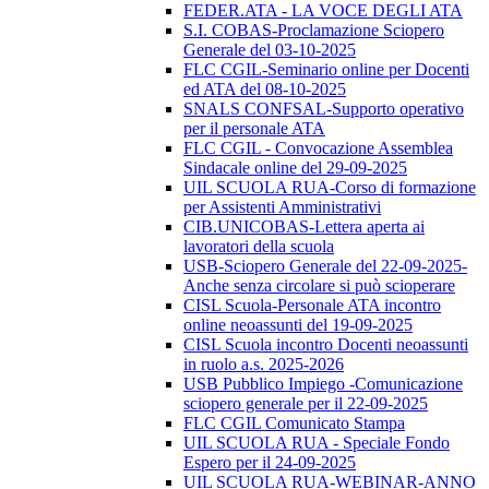
FEDER.ATA - LA VOCE DEGLI ATA
S.I. COBAS-Proclamazione Sciopero
Generale del 03-10-2025
FLC CGIL-Seminario online per Docenti
ed ATA del 08-10-2025
SNALS CONFSAL-Supporto operativo
per il personale ATA
FLC CGIL - Convocazione Assemblea
Sindacale online del 29-09-2025
UIL SCUOLA RUA-Corso di formazione
per Assistenti Amministrativi
CIB.UNICOBAS-Lettera aperta ai
lavoratori della scuola
USB-Sciopero Generale del 22-09-2025-
Anche senza circolare si può scioperare
CISL Scuola-Personale ATA incontro
online neoassunti del 19-09-2025
CISL Scuola incontro Docenti neoassunti
in ruolo a.s. 2025-2026
USB Pubblico Impiego -Comunicazione
sciopero generale per il 22-09-2025
FLC CGIL Comunicato Stampa
UIL SCUOLA RUA - Speciale Fondo
Espero per il 24-09-2025
UIL SCUOLA RUA-WEBINAR-ANNO