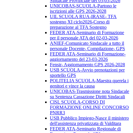
Sindacale Provinciale del 05-03-2026
UNICOBAS-SCUOLA-Partono le
iscrizioni alle GPS 2026-2028
UIL SCUOLA RUA-IRASE- TFA
sostegno XI ciclo2026-Corso di
preparazione al TFA Sostegno
FEDER ATA-Seminario di Formazione
per il personale ATA del 02-03-2026
ANIEF-Comunicato Sindacale a tutto il
personale Docente- Compilazione- GPS
FEDER ATA-Seminario di Formazione-
aggiornamento del 23-03-2026
Fensir- Aggiornamento GPS 2026-2028
USB SCUOLA-Avvio prenotazioni per
sportello GPS
POLITELIA SCUOLA-Maestra querela i
genitori e vince la causa
UNICOBAS-Trasmissione nota Sindacale
su Sentenza Cassazione Diritti Sindacali
CISL SCUOLA-CORSO DI
FORMAZIONE ONLINE CONCORSO
PNRR3
USB Pubblico Impiego-Nasce il ministero
dell'assistenza privatizzata di Valditara
FEDER ATA-Seminario Regionale di