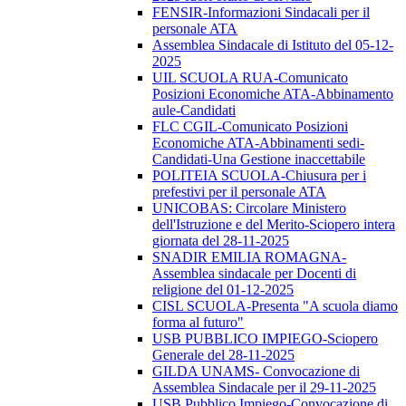
FENSIR-Informazioni Sindacali per il
personale ATA
Assemblea Sindacale di Istituto del 05-12-
2025
UIL SCUOLA RUA-Comunicato
Posizioni Economiche ATA-Abbinamento
aule-Candidati
FLC CGIL-Comunicato Posizioni
Economiche ATA-Abbinamenti sedi-
Candidati-Una Gestione inaccettabile
POLITEIA SCUOLA-Chiusura per i
prefestivi per il personale ATA
UNICOBAS: Circolare Ministero
dell'Istruzione e del Merito-Sciopero intera
giornata del 28-11-2025
SNADIR EMILIA ROMAGNA-
Assemblea sindacale per Docenti di
religione del 01-12-2025
CISL SCUOLA-Presenta "A scuola diamo
forma al futuro"
USB PUBBLICO IMPIEGO-Sciopero
Generale del 28-11-2025
GILDA UNAMS- Convocazione di
Assemblea Sindacale per il 29-11-2025
USB Pubblico Impiego-Convocazione di