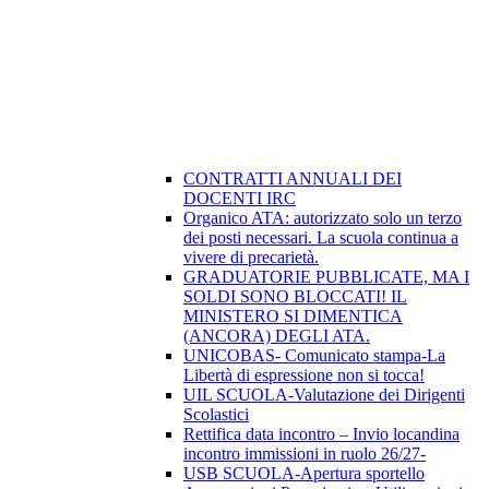
CONTRATTI ANNUALI DEI
DOCENTI IRC
Organico ATA: autorizzato solo un terzo
dei posti necessari. La scuola continua a
vivere di precarietà.
GRADUATORIE PUBBLICATE, MA I
SOLDI SONO BLOCCATI! IL
MINISTERO SI DIMENTICA
(ANCORA) DEGLI ATA.
UNICOBAS- Comunicato stampa-La
Libertà di espressione non si tocca!
UIL SCUOLA-Valutazione dei Dirigenti
Scolastici
Rettifica data incontro – Invio locandina
incontro immissioni in ruolo 26/27-
USB SCUOLA-Apertura sportello