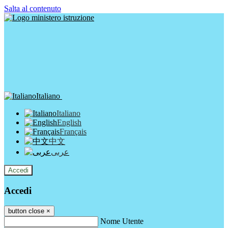
Salta al contenuto
Italiano
Italiano
English
Français
中文
عربى
Accedi
Accedi
button close
×
Nome Utente