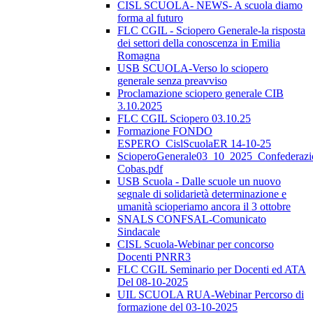
CISL SCUOLA- NEWS- A scuola diamo
forma al futuro
FLC CGIL - Sciopero Generale-la risposta
dei settori della conoscenza in Emilia
Romagna
USB SCUOLA-Verso lo sciopero
generale senza preavviso
Proclamazione sciopero generale CIB
3.10.2025
FLC CGIL Sciopero 03.10.25
Formazione FONDO
ESPERO_CislScuolaER 14-10-25
ScioperoGenerale03_10_2025_Confederazi
Cobas.pdf
USB Scuola - Dalle scuole un nuovo
segnale di solidarietà determinazione e
umanità scioperiamo ancora il 3 ottobre
SNALS CONFSAL-Comunicato
Sindacale
CISL Scuola-Webinar per concorso
Docenti PNRR3
FLC CGIL Seminario per Docenti ed ATA
Del 08-10-2025
UIL SCUOLA RUA-Webinar Percorso di
formazione del 03-10-2025