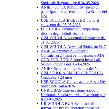
Sindacale Regionale pe il 04-05-2026
ANIEF- con EUROSOFIA -Invito di
partecipazione al seminario - La Scuola del
Noi
USB SCUOLA-E CESTER-Invito al
convegno del 05-05-2026
FLC CGIL-Comunicato Stampa sulla
riforma degli Istituti Tecnici
CISL SCUOLA-Assemblea Sindacale del
11-05-2026
CISL SCUOLA-News dal Sindacato N. 7
ANIEF-Comunicato Sindacale
Consulenza 24 mesi per il personale ATA
CUB-SUR -SGB- Sciopero Invalsi alla
Scuola Primaria del 06-05-2026
ANIEF-Seminario - La Scuola del Noi
CISLSCUOLA.EMILIA CENTRALE-
Graduatoria 24 mesi
USB SCUOLA-Convocazione Assemblea
online del 16-04-2026
UNICOBAS-Convocazione sciopero
Nazionale Scuola con Manifestazione per
il 20-04-2026
UIL SCUOLA RUA-Seminario di
formazione per collaboratori scolastici