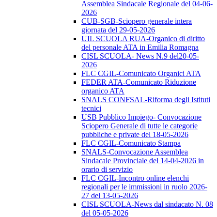
Assemblea Sindacale Regionale del 04-06-
2026
CUB-SGB-Sciopero generale intera
giornata del 29-05-2026
UIL SCUOLA RUA-Organico di diritto
del personale ATA in Emilia Romagna
CISL SCUOLA- News N.9 del20-05-
2026
FLC CGIL-Comunicato Organici ATA
FEDER ATA-Comunicato Riduzione
organico ATA
SNALS CONFSAL-Riforma degli Istituti
tecnici
USB Pubblico Impiego- Convocazione
Sciopero Generale di tutte le categorie
pubbliche e private del 18-05-2026
FLC CGIL-Comunicato Stampa
SNALS-Convocazione Assemblea
Sindacale Provinciale del 14-04-2026 in
orario di servizio
FLC CGIL-Incontro online elenchi
regionali per le immissioni in ruolo 2026-
27 del 13-05-2026
CISL SCUOLA-News dal sindacato N. 08
del 05-05-2026