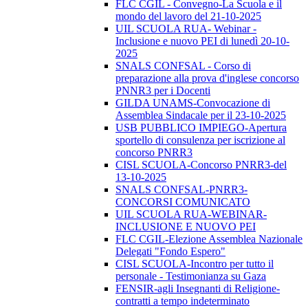
FLC CGIL - Convegno-La Scuola e il
mondo del lavoro del 21-10-2025
UIL SCUOLA RUA- Webinar -
Inclusione e nuovo PEI di lunedì 20-10-
2025
SNALS CONFSAL - Corso di
preparazione alla prova d'inglese concorso
PNNR3 per i Docenti
GILDA UNAMS-Convocazione di
Assemblea Sindacale per il 23-10-2025
USB PUBBLICO IMPIEGO-Apertura
sportello di consulenza per iscrizione al
concorso PNRR3
CISL SCUOLA-Concorso PNRR3-del
13-10-2025
SNALS CONFSAL-PNRR3-
CONCORSI COMUNICATO
UIL SCUOLA RUA-WEBINAR-
INCLUSIONE E NUOVO PEI
FLC CGIL-Elezione Assemblea Nazionale
Delegati "Fondo Espero"
CISL SCUOLA-Incontro per tutto il
personale - Testimonianza su Gaza
FENSIR-agli Insegnanti di Religione-
contratti a tempo indeterminato