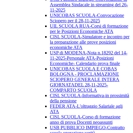
Assemblea Sindacale in streaming del 26-
11-2025
UNICOBAS SCUOLA-Convocazione
Sciopero per il 28-11-2025
UIL SCUOLA RUA-Corsi di formazione
per le Posizioni Economiche ATA
CISL SCUOLA-Simulatore e incontro per
la preparazione alle prove posizioni
economiche ATA
USP di MODENA-Nota n.18292 del 14-
11-2025-Personale ATA-Posizioni
Economiche- Calendario prova finale
UNICOBAS SCUOLA E COBAS
BOLOGNA - PROCLAMAZIONE
SCIOPERO GENERALE INTERA
GIORNATADEL 28-11-2025-
COMPARTO SCUOLA
CISL SCUOLA-Informativa-in prossimità
della pensione
FEDER ATA-L'oltraggio Salariale agli
ATA
CISL SCUOLA-Corso di formazione
anno di prova Docenti neoassunti
USB PUBBLICO IMPIEGO-Contratto
scuola operazione verità