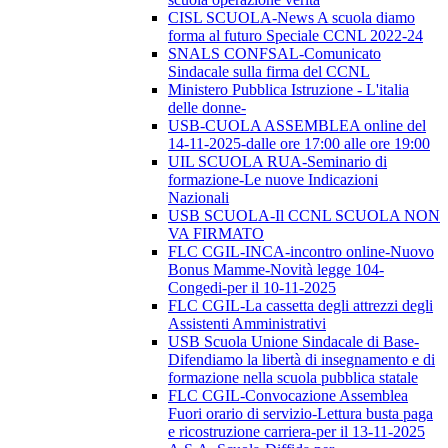
CISL SCUOLA-News A scuola diamo
forma al futuro Speciale CCNL 2022-24
SNALS CONFSAL-Comunicato
Sindacale sulla firma del CCNL
Ministero Pubblica Istruzione - L'italia
delle donne-
USB-CUOLA ASSEMBLEA online del
14-11-2025-dalle ore 17:00 alle ore 19:00
UIL SCUOLA RUA-Seminario di
formazione-Le nuove Indicazioni
Nazionali
USB SCUOLA-Il CCNL SCUOLA NON
VA FIRMATO
FLC CGIL-INCA-incontro online-Nuovo
Bonus Mamme-Novità legge 104-
Congedi-per il 10-11-2025
FLC CGIL-La cassetta degli attrezzi degli
Assistenti Amministrativi
USB Scuola Unione Sindacale di Base-
Difendiamo la libertà di insegnamento e di
formazione nella scuola pubblica statale
FLC CGIL-Convocazione Assemblea
Fuori orario di servizio-Lettura busta paga
e ricostruzione carriera-per il 13-11-2025