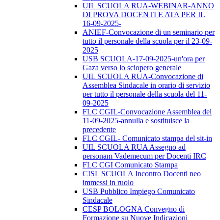
UIL SCUOLA RUA-WEBINAR-ANNO
DI PROVA DOCENTI E ATA PER IL
16-09-2025-
ANIEF-Convocazione di un seminario per
tutto il personale della scuola per il 23-09-
2025
USB SCUOLA-17-09-2025-un'ora per
Gaza verso lo sciopero generale
UIL SCUOLA RUA-Convocazione di
Assemblea Sindacale in orario di servizio
per tutto il personale della scuola del 11-
09-2025
FLC CGIL-Convocazione Assemblea del
11-09-2025-annulla e sostituisce la
precedente
FLC CGIL- Comunicato stampa del sit-in
UIL SCUOLA RUA Assegno ad
personam Vademecum per Docenti IRC
FLC CGI Comunicato Stampa
CISL SCUOLA Incontro Docenti neo
immessi in ruolo
USB Pubblico Impiego Comunicato
Sindacale
CESP BOLOGNA Convegno di
Formazione su Nuove Indicazioni