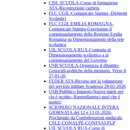
CISL SCUOLA-Corso di formazione
ATA-Ricostruzione carriera
FLC CGIL-Comunicato Stampa -Dirigenti
Scolastici
FLC CGIL EMILIA ROMAGNA-
Comunicato Stampa-Gravissimo il
commissariamento della Regione Emilia
Romagna su Dimensionamento della rete
scolastica
UIL SCUOLA RUA-Contraria al
Dimensionamento scolastico a al
commissariamento del Governo
USB SCUOLA-Organizza il dibattito-
Genocidi-politiche della memoria. Verso il
27-01-26
FEDER ATA-Ricorso per la valutazione
del servizio militare Scadenza 28-02-2026
USB Pubblico Impiego-Nuove tutele per
chi è iscritto- Riprendiamoci quel che è
nostro!
SCIOPERO NAZIONALE INTERA
GIORNATA del 12 e 13 01-2026-
Proclamato da Confederazioni sindacali-
CSLE-CONALPE-CONFSAI-FLP
UIL SCUOLA RUA-Corso di