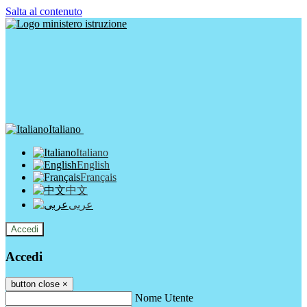
Salta al contenuto
Italiano
Italiano
English
Français
中文
عربى
Accedi
Accedi
button close
×
Nome Utente