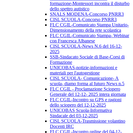
formazione-Montessori incontra il disturbo
dello spettro autistico
SNALS MODENA-Concorso PNRR3
CISL SCUOLA-Concorso PNRR3
FLC CGIL-Comunicato Stampa Unitario-
Dimensionamento della rete scolastica
FLC CGIL-Comunicato Stampa- Webinar
con Francesca Albanese
CISL SCUOLA-News N.6 del 16-12-
2025
SSB-Sindacato Sociale di Base-Corsi di
Formazione
UNICOBAS-notizie-informazioni e
materiali per l'autogestione
CISL SCUOLA- Comunicazione- A
scuola- diamo forma al futuro News n.5
FLC CGIL - Proclamazione Sciopero
Generale del 12-12- 2025 intera giornata
FLC CGIL-Incontro su GPS e ragioni
dello sciopero del 12-12-2025
UNICOBAS Scuola-Informativa
Sindacale del 03-12-2025
CISL SCUOLA-Trasmissione volantino
Docenti IRC
FLC CGIL-Incontro online del 04-12-