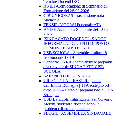
Termine Docenti IRC
ANIEF-Convocazione di Seminario di
Formazione del 26-02-2026
CIB.UNICOBAS-Trasmissione nota
Sindacale
FENSIR-RICORSI Personale ATA
ANIEF-Assemblea Sindacale del 12-02-
2026
[SINDACATO DOCENTI - SADOC
INFORMA] AI DOCENTI DI POSTO
COMUNE E SOSTEGNO
USB SCUOLA - Assemblea online 18
febbraio ore 17-19
Concorso PNRR3 come arrivare preparati
alla prova orale SINDACATO CISL
SCUOLA
SAIR NOTIZIE N. 2- 2026
UIL SCUOLA - IRASE Regionale
dell’Emilia Romagna | TFA sostegno XI
ciclo 2026 – Corso di preparazione al TFA
Sostegno
USB La scuola militarizzata. Per Governo
Meloni, studenti e docenti sono un
problema di ordine pubblico
FLCGIL - ASSEMBLEA SINDACALE