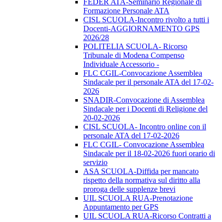
FEDER ATA-Seminario Regionale di
Formazione Personale ATA
CISL SCUOLA-Incontro rivolto a tutti i
Docenti-AGGIORNAMENTO GPS
2026/28
POLITELIA SCUOLA- Ricorso
Tribunale di Modena Compenso
Individuale Accessorio -
FLC CGIL-Convocazione Assemblea
Sindacale per il personale ATA del 17-02-
2026
SNADIR-Convocazione di Assemblea
Sindacale per i Docenti di Religione del
20-02-2026
CISL SCUOLA- Incontro online con il
personale ATA del 17-02-2026
FLC CGIL- Convocazione Assemblea
Sindacale per il 18-02-2026 fuori orario di
servizio
ASA SCUOLA-Diffida per mancato
rispetto della normativa sul diritto alla
proroga delle supplenze brevi
UIL SCUOLA RUA-Prenotazione
Appuntamento per GPS
UIL SCUOLA RUA-Ricorso Contratti a