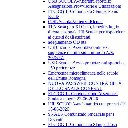
USB SCUOLA-Apertura sportello
Assegnazioni Provvisorie e Utilizzazioni
FLC CGIL-Comunicato Stampa-Piano
Estate
CISL Scuola-Vertenze-Ricorsi
TFA Sostegno XI Ciclo, lunedì 6 luglio
diretta nazionale Uil Scuola per rispondere
ai quesiti degli aspiranti
adeguamento OD ata
USB Scuola: Assemblea online su
supplenze e immissioni in ruolo A.S.
2026/27-
USB Scuola: Avvio prenotazioni sportello
150 preferenze
Emergenza microclimatica nelle scuole
dell'Emilia Romagna
NUOVA PASSWEB: CONTRARIETA'
DELLO SNALS-CONFSAL
FLC CGIL- Convocazione Assemblea
Sindacale per il 23-06-2026
UIL SCUOLA-webinar docenti precari del
15-06-2026
SNALS-Comunicato Sindacale per i
Docenti
FLC CGIL-Comunicato Stampa-Posti