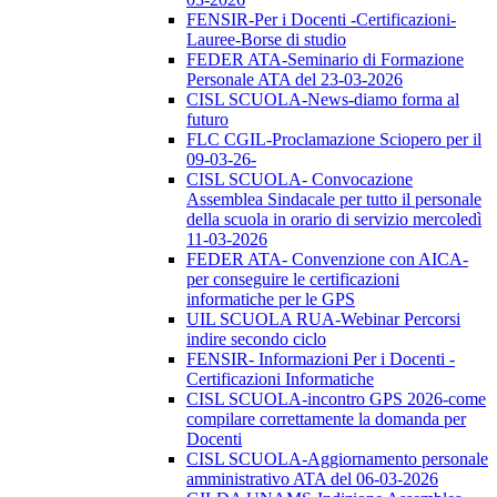
FENSIR-Per i Docenti -Certificazioni-
Lauree-Borse di studio
FEDER ATA-Seminario di Formazione
Personale ATA del 23-03-2026
CISL SCUOLA-News-diamo forma al
futuro
FLC CGIL-Proclamazione Sciopero per il
09-03-26-
CISL SCUOLA- Convocazione
Assemblea Sindacale per tutto il personale
della scuola in orario di servizio mercoledì
11-03-2026
FEDER ATA- Convenzione con AICA-
per conseguire le certificazioni
informatiche per le GPS
UIL SCUOLA RUA-Webinar Percorsi
indire secondo ciclo
FENSIR- Informazioni Per i Docenti -
Certificazioni Informatiche
CISL SCUOLA-incontro GPS 2026-come
compilare correttamente la domanda per
Docenti
CISL SCUOLA-Aggiornamento personale
amministrativo ATA del 06-03-2026