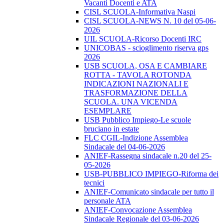
Vacanti Docenti e ATA
CISL SCUOLA-Informativa Naspi
CISL SCUOLA-NEWS N. 10 del 05-06-
2026
UIL SCUOLA-Ricorso Docenti IRC
UNICOBAS - scioglimento riserva gps
2026
USB SCUOLA, OSA E CAMBIARE
ROTTA - TAVOLA ROTONDA
INDICAZIONI NAZIONALI E
TRASFORMAZIONE DELLA
SCUOLA. UNA VICENDA
ESEMPLARE
USB Pubblico Impiego-Le scuole
bruciano in estate
FLC CGIL-Indizione Assemblea
Sindacale del 04-06-2026
ANIEF-Rassegna sindacale n.20 del 25-
05-2026
USB-PUBBLICO IMPIEGO-Riforma dei
tecnici
ANIEF-Comunicato sindacale per tutto il
personale ATA
ANIEF-Convocazione Assemblea
Sindacale Regionale del 03-06-2026