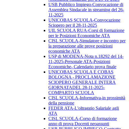
USB Pubblico Impiego-Convocazione di
Assemblea Sindacale in streaming del 26-
11-2025
UNICOBAS SCUOLA-Convocazione
Sciopero per il 28-11-2025
UIL SCUOLA RUA-Corsi di formazione
per le Posizioni Economiche ATA
CISL SCUOLA-Simulatore e incontro per
la preparazione alle prove posizioni
economiche ATA
USP di MODENA-Nota n.18292 del 14-
11-2025-Personale ATA-Posizioni
Economiche- Calendario prova finale
UNICOBAS SCUOLA E COBAS
BOLOGNA - PROCLAMAZIONE
SCIOPERO GENERALE INTERA
GIORNATADEL 28-11-2025-
COMPARTO SCUOLA
CISL SCUOLA-Informativa-in prossimità
della pensione
FEDER ATA-L'oltraggio Salariale agli
ATA
CISL SCUOLA-Corso di formazione
anno di prova Docenti neoassunti
USB PUBBLICO IMPIEGO-Contratto