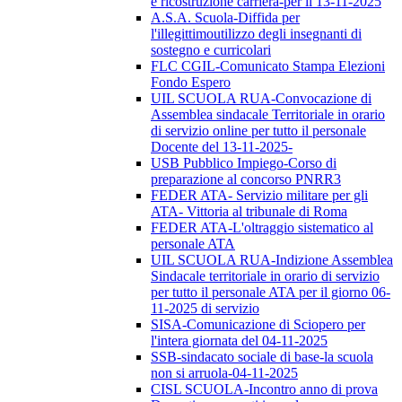
e ricostruzione carriera-per il 13-11-2025
A.S.A. Scuola-Diffida per
l'illegittimoutilizzo degli insegnanti di
sostegno e curricolari
FLC CGIL-Comunicato Stampa Elezioni
Fondo Espero
UIL SCUOLA RUA-Convocazione di
Assemblea sindacale Territoriale in orario
di servizio online per tutto il personale
Docente del 13-11-2025-
USB Pubblico Impiego-Corso di
preparazione al concorso PNRR3
FEDER ATA- Servizio militare per gli
ATA- Vittoria al tribunale di Roma
FEDER ATA-L'oltraggio sistematico al
personale ATA
UIL SCUOLA RUA-Indizione Assemblea
Sindacale territoriale in orario di servizio
per tutto il personale ATA per il giorno 06-
11-2025 di servizio
SISA-Comunicazione di Sciopero per
l'intera giornata del 04-11-2025
SSB-sindacato sociale di base-la scuola
non si arruola-04-11-2025
CISL SCUOLA-Incontro anno di prova