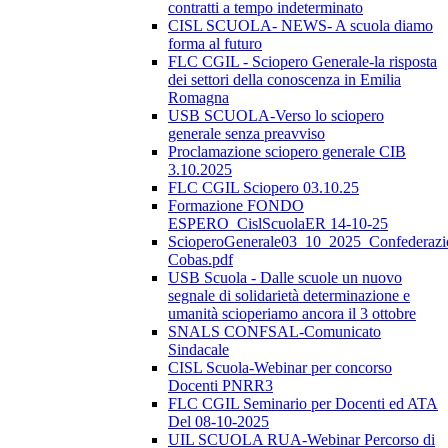
contratti a tempo indeterminato
CISL SCUOLA- NEWS- A scuola diamo
forma al futuro
FLC CGIL - Sciopero Generale-la risposta
dei settori della conoscenza in Emilia
Romagna
USB SCUOLA-Verso lo sciopero
generale senza preavviso
Proclamazione sciopero generale CIB
3.10.2025
FLC CGIL Sciopero 03.10.25
Formazione FONDO
ESPERO_CislScuolaER 14-10-25
ScioperoGenerale03_10_2025_Confederazi
Cobas.pdf
USB Scuola - Dalle scuole un nuovo
segnale di solidarietà determinazione e
umanità scioperiamo ancora il 3 ottobre
SNALS CONFSAL-Comunicato
Sindacale
CISL Scuola-Webinar per concorso
Docenti PNRR3
FLC CGIL Seminario per Docenti ed ATA
Del 08-10-2025
UIL SCUOLA RUA-Webinar Percorso di