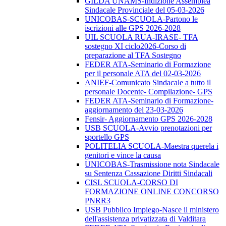
GILDA UNAMS-Indizione Assemblea
Sindacale Provinciale del 05-03-2026
UNICOBAS-SCUOLA-Partono le
iscrizioni alle GPS 2026-2028
UIL SCUOLA RUA-IRASE- TFA
sostegno XI ciclo2026-Corso di
preparazione al TFA Sostegno
FEDER ATA-Seminario di Formazione
per il personale ATA del 02-03-2026
ANIEF-Comunicato Sindacale a tutto il
personale Docente- Compilazione- GPS
FEDER ATA-Seminario di Formazione-
aggiornamento del 23-03-2026
Fensir- Aggiornamento GPS 2026-2028
USB SCUOLA-Avvio prenotazioni per
sportello GPS
POLITELIA SCUOLA-Maestra querela i
genitori e vince la causa
UNICOBAS-Trasmissione nota Sindacale
su Sentenza Cassazione Diritti Sindacali
CISL SCUOLA-CORSO DI
FORMAZIONE ONLINE CONCORSO
PNRR3
USB Pubblico Impiego-Nasce il ministero
dell'assistenza privatizzata di Valditara