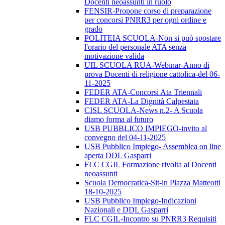
Docenti neoassunti in ruolo
FENSIR-Propone corso di preparazione
per concorsi PNRR3 per ogni ordine e
grado
POLITEIA SCUOLA-Non si può spostare
l'orario del personale ATA senza
motivazione valida
UIL SCUOLA RUA-Webinar-Anno di
prova Docenti di religione cattolica-del 06-
11-2025
FEDER ATA-Concorsi Ata Triennali
FEDER ATA-La Dignità Calpestata
CISL SCUOLA-News n.2- A Scuola
diamo forma al futuro
USB PUBBLICO IMPIEGO-invito al
convegno del 04-11-2025
USB Pubblico Impiego- Assemblea on line
aperta DDL Gasparri
FLC CGIL Formazione rivolta ai Docenti
neoassunti
Scuola Democratica-Sit-in Piazza Matteotti
18-10-2025
USB Pubblico Impiego-Indicazioni
Nazionali e DDL Gasparri
FLC CGIL-Incontro su PNRR3 Requisiti