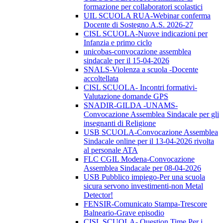
formazione per collaboratori scolastici
UIL SCUOLA RUA-Webinar conferma
Docente di Sostegno A.S. 2026-27
CISL SCUOLA-Nuove indicazioni per
Infanzia e primo ciclo
unicobas-convocazione assemblea
sindacale per il 15-04-2026
SNALS-Violenza a scuola -Docente
accoltellata
CISL SCUOLA- Incontri formativi-
Valutazione domande GPS
SNADIR-GILDA -UNAMS-
Convocazione Assemblea Sindacale per gli
insegnanti di Religione
USB SCUOLA-Convocazione Assemblea
Sindacale online per il 13-04-2026 rivolta
al personale ATA
FLC CGIL Modena-Convocazione
Assemblea Sindacale per 08-04-2026
USB Pubblico impiego-Per una scuola
sicura servono investimenti-non Metal
Detector!
FENSIR-Comunicato Stampa-Trescore
Balneario-Grave episodio
CISL SCUOLA- Question Time Per i