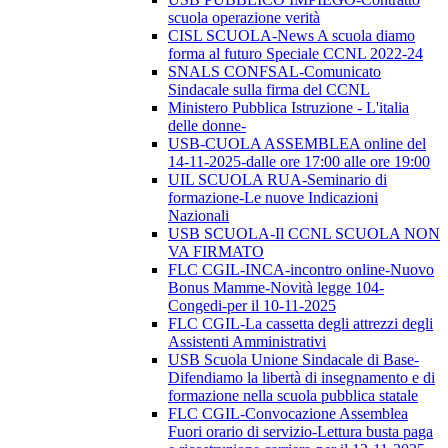
scuola operazione verità
CISL SCUOLA-News A scuola diamo
forma al futuro Speciale CCNL 2022-24
SNALS CONFSAL-Comunicato
Sindacale sulla firma del CCNL
Ministero Pubblica Istruzione - L'italia
delle donne-
USB-CUOLA ASSEMBLEA online del
14-11-2025-dalle ore 17:00 alle ore 19:00
UIL SCUOLA RUA-Seminario di
formazione-Le nuove Indicazioni
Nazionali
USB SCUOLA-Il CCNL SCUOLA NON
VA FIRMATO
FLC CGIL-INCA-incontro online-Nuovo
Bonus Mamme-Novità legge 104-
Congedi-per il 10-11-2025
FLC CGIL-La cassetta degli attrezzi degli
Assistenti Amministrativi
USB Scuola Unione Sindacale di Base-
Difendiamo la libertà di insegnamento e di
formazione nella scuola pubblica statale
FLC CGIL-Convocazione Assemblea
Fuori orario di servizio-Lettura busta paga