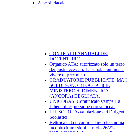
Albo sindacale
CONTRATTI ANNUALI DEI
DOCENTI IRC
Organico ATA: autorizzato solo un terzo
dei posti necessari. La scuola continua a
vivere di precarietà.
GRADUATORIE PUBBLICATE, MA I
SOLDI SONO BLOCCATI! IL
MINISTERO SI DIMENTICA
(ANCORA) DEGLI ATA.
UNICOBAS- Comunicato stampa-La
Libertà di espressione non si tocca!
UIL SCUOLA-Valutazione dei Dirigenti
Scolastici
Rettifica data incontro – Invio locandina
incontro immissioni in ruolo 26/27-