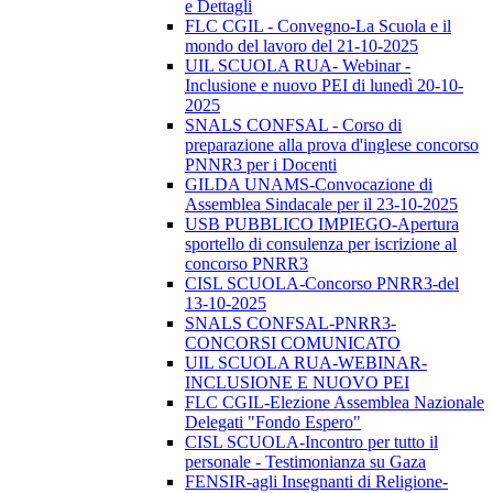
e Dettagli
FLC CGIL - Convegno-La Scuola e il
mondo del lavoro del 21-10-2025
UIL SCUOLA RUA- Webinar -
Inclusione e nuovo PEI di lunedì 20-10-
2025
SNALS CONFSAL - Corso di
preparazione alla prova d'inglese concorso
PNNR3 per i Docenti
GILDA UNAMS-Convocazione di
Assemblea Sindacale per il 23-10-2025
USB PUBBLICO IMPIEGO-Apertura
sportello di consulenza per iscrizione al
concorso PNRR3
CISL SCUOLA-Concorso PNRR3-del
13-10-2025
SNALS CONFSAL-PNRR3-
CONCORSI COMUNICATO
UIL SCUOLA RUA-WEBINAR-
INCLUSIONE E NUOVO PEI
FLC CGIL-Elezione Assemblea Nazionale
Delegati "Fondo Espero"
CISL SCUOLA-Incontro per tutto il
personale - Testimonianza su Gaza
FENSIR-agli Insegnanti di Religione-