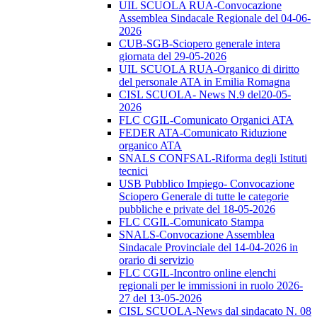
UIL SCUOLA RUA-Convocazione
Assemblea Sindacale Regionale del 04-06-
2026
CUB-SGB-Sciopero generale intera
giornata del 29-05-2026
UIL SCUOLA RUA-Organico di diritto
del personale ATA in Emilia Romagna
CISL SCUOLA- News N.9 del20-05-
2026
FLC CGIL-Comunicato Organici ATA
FEDER ATA-Comunicato Riduzione
organico ATA
SNALS CONFSAL-Riforma degli Istituti
tecnici
USB Pubblico Impiego- Convocazione
Sciopero Generale di tutte le categorie
pubbliche e private del 18-05-2026
FLC CGIL-Comunicato Stampa
SNALS-Convocazione Assemblea
Sindacale Provinciale del 14-04-2026 in
orario di servizio
FLC CGIL-Incontro online elenchi
regionali per le immissioni in ruolo 2026-
27 del 13-05-2026
CISL SCUOLA-News dal sindacato N. 08