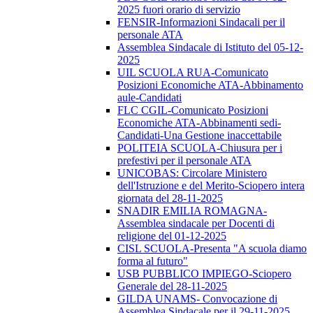
2025 fuori orario di servizio
FENSIR-Informazioni Sindacali per il
personale ATA
Assemblea Sindacale di Istituto del 05-12-
2025
UIL SCUOLA RUA-Comunicato
Posizioni Economiche ATA-Abbinamento
aule-Candidati
FLC CGIL-Comunicato Posizioni
Economiche ATA-Abbinamenti sedi-
Candidati-Una Gestione inaccettabile
POLITEIA SCUOLA-Chiusura per i
prefestivi per il personale ATA
UNICOBAS: Circolare Ministero
dell'Istruzione e del Merito-Sciopero intera
giornata del 28-11-2025
SNADIR EMILIA ROMAGNA-
Assemblea sindacale per Docenti di
religione del 01-12-2025
CISL SCUOLA-Presenta "A scuola diamo
forma al futuro"
USB PUBBLICO IMPIEGO-Sciopero
Generale del 28-11-2025
GILDA UNAMS- Convocazione di
Assemblea Sindacale per il 29-11-2025