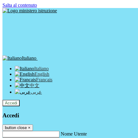
Salta al contenuto
Italiano
Italiano
English
Français
中文
عربى
Accedi
Accedi
button close
×
Nome Utente