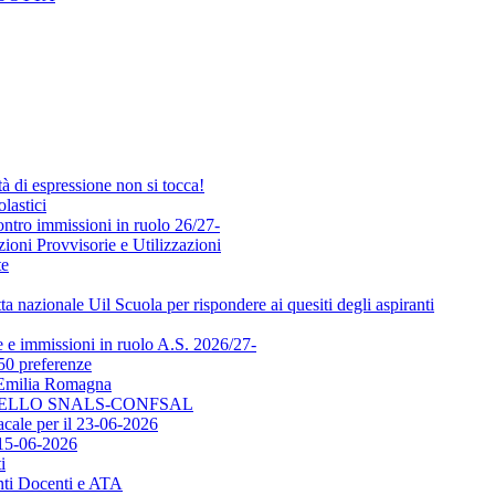
i espressione non si tocca!
lastici
ontro immissioni in ruolo 26/27-
ni Provvisorie e Utilizzazioni
te
a nazionale Uil Scuola per rispondere ai quesiti degli aspiranti
e immissioni in ruolo A.S. 2026/27-
50 preferenze
l'Emilia Romagna
DELLO SNALS-CONFSAL
ale per il 23-06-2026
15-06-2026
i
ti Docenti e ATA