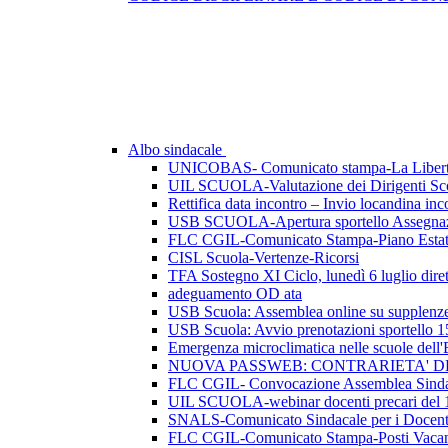
Albo sindacale
UNICOBAS- Comunicato stampa-La Libertà d
UIL SCUOLA-Valutazione dei Dirigenti Sco
Rettifica data incontro – Invio locandina inc
USB SCUOLA-Apertura sportello Assegnazio
FLC CGIL-Comunicato Stampa-Piano Esta
CISL Scuola-Vertenze-Ricorsi
TFA Sostegno XI Ciclo, lunedì 6 luglio dirett
adeguamento OD ata
USB Scuola: Assemblea online su supplenze 
USB Scuola: Avvio prenotazioni sportello 1
Emergenza microclimatica nelle scuole del
NUOVA PASSWEB: CONTRARIETA' 
FLC CGIL- Convocazione Assemblea Sindac
UIL SCUOLA-webinar docenti precari del 
SNALS-Comunicato Sindacale per i Docent
FLC CGIL-Comunicato Stampa-Posti Vacan