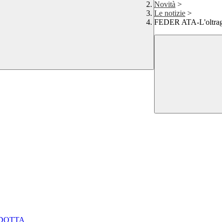
Novità
>
Le notizie
>
FEDER ATA-L'oltragg
NDOTTA