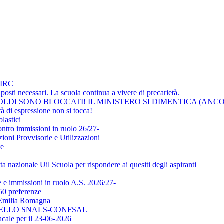
IRC
osti necessari. La scuola continua a vivere di precarietà.
LDI SONO BLOCCATI! IL MINISTERO SI DIMENTICA (ANCO
i espressione non si tocca!
lastici
ontro immissioni in ruolo 26/27-
ni Provvisorie e Utilizzazioni
te
a nazionale Uil Scuola per rispondere ai quesiti degli aspiranti
e immissioni in ruolo A.S. 2026/27-
50 preferenze
l'Emilia Romagna
DELLO SNALS-CONFSAL
ale per il 23-06-2026