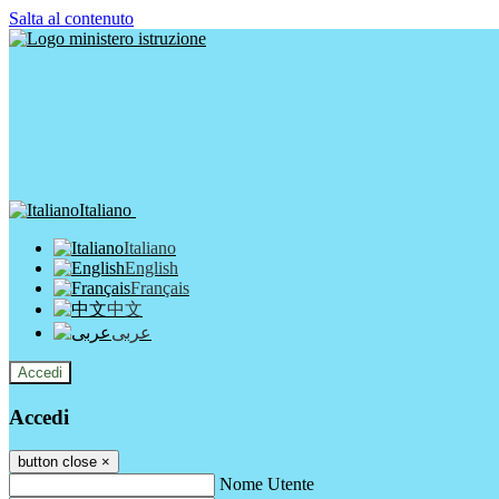
Salta al contenuto
Italiano
Italiano
English
Français
中文
عربى
Accedi
Accedi
button close
×
Nome Utente