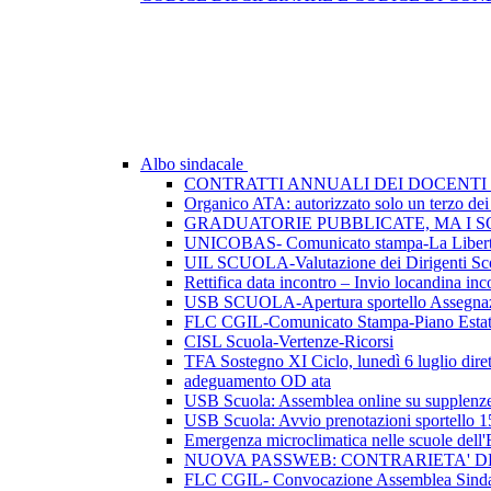
Albo sindacale
CONTRATTI ANNUALI DEI DOCENTI 
Organico ATA: autorizzato solo un terzo dei p
GRADUATORIE PUBBLICATE, MA I SO
UNICOBAS- Comunicato stampa-La Libertà d
UIL SCUOLA-Valutazione dei Dirigenti Sco
Rettifica data incontro – Invio locandina inc
USB SCUOLA-Apertura sportello Assegnazio
FLC CGIL-Comunicato Stampa-Piano Esta
CISL Scuola-Vertenze-Ricorsi
TFA Sostegno XI Ciclo, lunedì 6 luglio dirett
adeguamento OD ata
USB Scuola: Assemblea online su supplenze 
USB Scuola: Avvio prenotazioni sportello 1
Emergenza microclimatica nelle scuole del
NUOVA PASSWEB: CONTRARIETA' 
FLC CGIL- Convocazione Assemblea Sindac