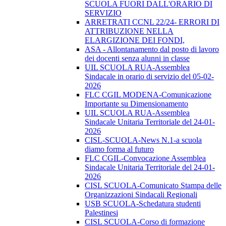
SCUOLA FUORI DALL'ORARIO DI
SERVIZIO
ARRETRATI CCNL 22/24- ERRORI DI
ATTRIBUZIONE NELLA
ELARGIZIONE DEI FONDI,
ASA - Allontanamento dal posto di lavoro
dei docenti senza alunni in classe
UIL SCUOLA RUA-Assemblea
Sindacale in orario di servizio del 05-02-
2026
FLC CGIL MODENA-Comunicazione
Importante su Dimensionamento
UIL SCUOLA RUA-Assemblea
Sindacale Unitaria Territoriale del 24-01-
2026
CISL-SCUOLA-News N.1-a scuola
diamo forma al futuro
FLC CGIL-Convocazione Assemblea
Sindacale Unitaria Territoriale del 24-01-
2026
CISL SCUOLA-Comunicato Stampa delle
Organizzazioni Sindacali Regionali
USB SCUOLA-Schedatura studenti
Palestinesi
CISL SCUOLA-Corso di formazione