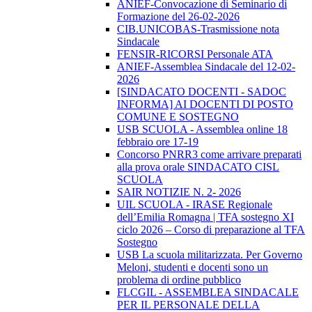
ANIEF-Convocazione di Seminario di
Formazione del 26-02-2026
CIB.UNICOBAS-Trasmissione nota
Sindacale
FENSIR-RICORSI Personale ATA
ANIEF-Assemblea Sindacale del 12-02-
2026
[SINDACATO DOCENTI - SADOC
INFORMA] AI DOCENTI DI POSTO
COMUNE E SOSTEGNO
USB SCUOLA - Assemblea online 18
febbraio ore 17-19
Concorso PNRR3 come arrivare preparati
alla prova orale SINDACATO CISL
SCUOLA
SAIR NOTIZIE N. 2- 2026
UIL SCUOLA - IRASE Regionale
dell’Emilia Romagna | TFA sostegno XI
ciclo 2026 – Corso di preparazione al TFA
Sostegno
USB La scuola militarizzata. Per Governo
Meloni, studenti e docenti sono un
problema di ordine pubblico
FLCGIL - ASSEMBLEA SINDACALE
PER IL PERSONALE DELLA