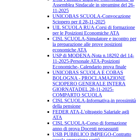
Assemblea Sindacale in streaming del 26-
11-2025
UNICOBAS SCUOLA-Convocazione
Sciopero per il 28-11-2025
UIL SCUOLA RUA-Corsi di formazione
per le Posizioni Economiche ATA
CISL SCUOLA-Simulatore e incontro per
la preparazione alle prove posizioni
economiche ATA
USP di MODENA-Nota n.18292 del 14-
11-2025-Personale ATA-Posizioni
Economiche- Calendario prova finale
UNICOBAS SCUOLA E COBAS
BOLOGNA - PROCLAMAZIONE
SCIOPERO GENERALE INTERA
GIORNATADEL 28-11-2025-
COMPARTO SCUOLA
CISL SCUOLA-Informativa-in prossimità
della pensione
FEDER ATA-L'oltraggio Salariale agli
ATA
CISL SCUOLA-Corso di formazione
anno di prova Docenti neoassunti
USB PUBBLICO IMPIEGO-Contratto
scuola operazione verità