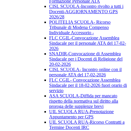
Formazione Personale ATA
CISL SCUOLA-Incontro rivolto a tutti i
Docenti-AGGIORNAMENTO GPS
2026/28
POLITELIA SCUOLA- Ricorso
Tribunale di Modena Compenso
Individuale Accessorio -
FLC CGIL-Convocazione Assemblea
Sindacale per il personale ATA del 17-02-
2026
SNADIR-Convocazione di Assemblea
Sindacale per i Docenti di Religione del
20-02-2026
CISL SCUOLA- Incontro online con il
personale ATA del 17-02-2026
FLC CGIL- Convocazione Assemblea
Sindacale per il 18-02-2026 fuori orario di
servizio
ASA SCUOLA-Diffida per mancato
rispetto della normativa sul diritto alla
proroga delle supplenze brevi
UIL SCUOLA RUA-Prenotazione
Appuntamento per GPS
UIL SCUOLA RUA-Ricorso Contratti a
Termine Docenti IRC