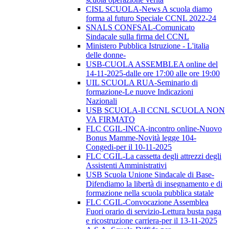
CISL SCUOLA-News A scuola diamo
forma al futuro Speciale CCNL 2022-24
SNALS CONFSAL-Comunicato
Sindacale sulla firma del CCNL
Ministero Pubblica Istruzione - L'italia
delle donne-
USB-CUOLA ASSEMBLEA online del
14-11-2025-dalle ore 17:00 alle ore 19:00
UIL SCUOLA RUA-Seminario di
formazione-Le nuove Indicazioni
Nazionali
USB SCUOLA-Il CCNL SCUOLA NON
VA FIRMATO
FLC CGIL-INCA-incontro online-Nuovo
Bonus Mamme-Novità legge 104-
Congedi-per il 10-11-2025
FLC CGIL-La cassetta degli attrezzi degli
Assistenti Amministrativi
USB Scuola Unione Sindacale di Base-
Difendiamo la libertà di insegnamento e di
formazione nella scuola pubblica statale
FLC CGIL-Convocazione Assemblea
Fuori orario di servizio-Lettura busta paga
e ricostruzione carriera-per il 13-11-2025