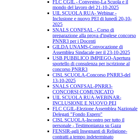
FLC CGIL - Convegno-La Scuola e il
mondo del lavoro del 21-10-2025
UIL SCUOLA RUA- Webinar -
Inclusione e nuovo PEI di lunedì 20-10-
2025
SNALS CONFSAL - Corso di
preparazione alla prova d'inglese concorso
PNNR3 per i Docenti
GILDA UNAMS-Convocazione di
Assemblea Sindacale per il 23-10-2025
USB PUBBLICO IMPIEGO-Apertura
sportello di consulenza per iscrizione al
concorso PNRR3
CISL SCUOLA-Concorso PNRR3-del
13-10-2025
SNALS CONFSAL-PNRR3-
CONCORSI COMUNICATO
UIL SCUOLA RUA-WEBINAR-
INCLUSIONE E NUOVO PEI
FLC CGIL-Elezione Assemblea Nazionale
Delegati "Fondo Espero"
CISL SCUOLA-Incontro per tutto il
personale - Testimonianza su Gaza
FENSIR-agli Insegnanti di Religione-
contratti a tempo indeterminato