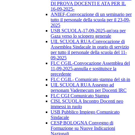
DI PROVA DOCENTI E ATA PER IL
16-09-2025-
ANIEF-Convocazione di un seminario per
tutto il personale della scuola per il 23-09-
2025
USB SCUOLA-17-09-2025-un'ora per
Gaza verso lo sciopero generale
UIL SCUOLA RUA-Convocazione di
Assemblea Sindacale in orario di servizio
per tutto il personale della scuola del 11-
09-2025
FLC CGIL-Convocazione Assemblea del
11-09-2025-annulla e sostituisce la
precedente
FLC CGIL- Comunicato stampa del sit-in
UIL SCUOLA RUA Assegno ad
personam Vademecum per Docenti IRC
FLC CGI Comunicato Stampa
CISL SCUOLA Incontro Docenti neo
immessi in ruolo
USB Pubblico Impiego Comunicato
Sindacale
CESP BOLOGNA Convegno di
Formazione su Nuove Indicazioni
Nazionali