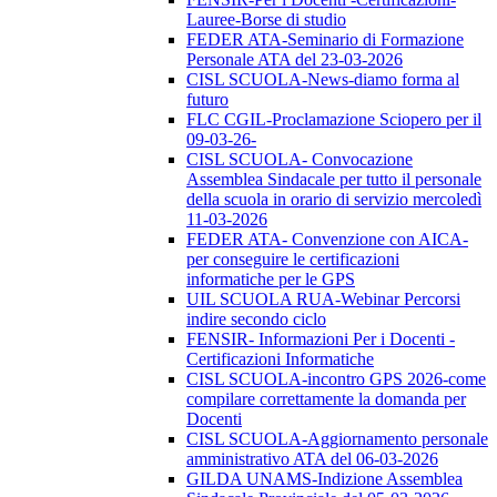
Lauree-Borse di studio
FEDER ATA-Seminario di Formazione
Personale ATA del 23-03-2026
CISL SCUOLA-News-diamo forma al
futuro
FLC CGIL-Proclamazione Sciopero per il
09-03-26-
CISL SCUOLA- Convocazione
Assemblea Sindacale per tutto il personale
della scuola in orario di servizio mercoledì
11-03-2026
FEDER ATA- Convenzione con AICA-
per conseguire le certificazioni
informatiche per le GPS
UIL SCUOLA RUA-Webinar Percorsi
indire secondo ciclo
FENSIR- Informazioni Per i Docenti -
Certificazioni Informatiche
CISL SCUOLA-incontro GPS 2026-come
compilare correttamente la domanda per
Docenti
CISL SCUOLA-Aggiornamento personale
amministrativo ATA del 06-03-2026
GILDA UNAMS-Indizione Assemblea