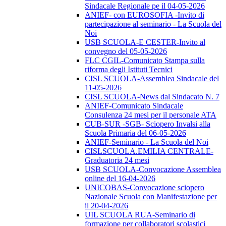
Sindacale Regionale pe il 04-05-2026
ANIEF- con EUROSOFIA -Invito di
partecipazione al seminario - La Scuola del
Noi
USB SCUOLA-E CESTER-Invito al
convegno del 05-05-2026
FLC CGIL-Comunicato Stampa sulla
riforma degli Istituti Tecnici
CISL SCUOLA-Assemblea Sindacale del
11-05-2026
CISL SCUOLA-News dal Sindacato N. 7
ANIEF-Comunicato Sindacale
Consulenza 24 mesi per il personale ATA
CUB-SUR -SGB- Sciopero Invalsi alla
Scuola Primaria del 06-05-2026
ANIEF-Seminario - La Scuola del Noi
CISLSCUOLA.EMILIA CENTRALE-
Graduatoria 24 mesi
USB SCUOLA-Convocazione Assemblea
online del 16-04-2026
UNICOBAS-Convocazione sciopero
Nazionale Scuola con Manifestazione per
il 20-04-2026
UIL SCUOLA RUA-Seminario di
formazione per collaboratori scolastici