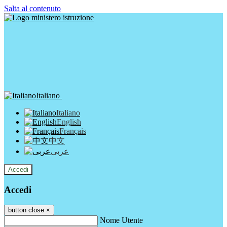
Salta al contenuto
Italiano
Italiano
English
Français
中文
عربى
Accedi
Accedi
button close
×
Nome Utente