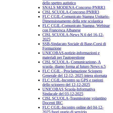
dello spettro autistico
SNALS MODENA-Concorso PNRR3
CISL SCUOLA-Concorso PNRR3
FLC CGIL-Comunicato Stampa Unitario-
Dimensionamento della rete scolastica
FLC CGIL-Comunicato Stampa- Webinar
con Francesca Albanese
CISL SCUOLA-News N.6 del 16-12-
2025
SSB-Sindacato Sociale di Base-Corsi di
Formazione
UNICOBAS-notizie-informazioni e
materiali per l'autogestione
CISL SCUOLA- Comunicazione- A
scuola- diamo forma al futuro News n.5
FLC CGIL - Proclamazione Sciopero
Generale del 12-12- 2025 intera giornata
FLC CGIL-Incontro su GPS e ragioni
dello sciopero del 12-12-2025
UNICOBAS Scuola-Informativa
Sindacale del 03-12-2025
CISL SCUOLA-Trasmissione volantino
Docenti IRC
FLC CGIL-Incontro online del 04-12-
2025 fuori orario di servizio