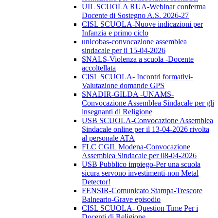
UIL SCUOLA RUA-Webinar conferma
Docente di Sostegno A.S. 2026-27
CISL SCUOLA-Nuove indicazioni per
Infanzia e primo ciclo
unicobas-convocazione assemblea
sindacale per il 15-04-2026
SNALS-Violenza a scuola -Docente
accoltellata
CISL SCUOLA- Incontri formativi-
Valutazione domande GPS
SNADIR-GILDA -UNAMS-
Convocazione Assemblea Sindacale per gli
insegnanti di Religione
USB SCUOLA-Convocazione Assemblea
Sindacale online per il 13-04-2026 rivolta
al personale ATA
FLC CGIL Modena-Convocazione
Assemblea Sindacale per 08-04-2026
USB Pubblico impiego-Per una scuola
sicura servono investimenti-non Metal
Detector!
FENSIR-Comunicato Stampa-Trescore
Balneario-Grave episodio
CISL SCUOLA- Question Time Per i
Docenti di Religione