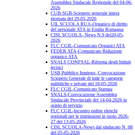
Assemblea Sindacale Regionale del 04-06-
2026
CUB-SGB-Sciopero generale intera
giornata del 29-05-2026
UIL SCUOLA RUA-Organico di diritto
del personale ATA in Emilia Romagna
CISL SCUOLA- News N.9 del20-05-
2026
FLC CGIL-Comunicato Organici ATA
FEDER ATA-Comunicato Riduzione
organico ATA
SNALS CONFSAL-Riforma degli Istituti
tecnici
USB Pubblico Impiego- Convocazione
Sciopero Generale di tutte le categorie
pubbliche e private del 18-05-2026
FLC CGIL-Comunicato Stampa
SNALS-Convocazione Assemblea
Sindacale Provinciale del 14-04-2026 in
orario di servizio
FLC CGIL-Incontro online elenchi
regionali per le immissioni in ruolo 2026-
27 del 13-05-2026
CISL SCUOLA-News dal sindacato N. 08
del 05-05-2026