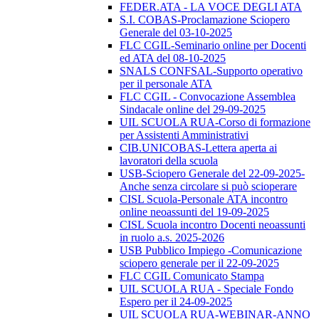
FEDER.ATA - LA VOCE DEGLI ATA
S.I. COBAS-Proclamazione Sciopero
Generale del 03-10-2025
FLC CGIL-Seminario online per Docenti
ed ATA del 08-10-2025
SNALS CONFSAL-Supporto operativo
per il personale ATA
FLC CGIL - Convocazione Assemblea
Sindacale online del 29-09-2025
UIL SCUOLA RUA-Corso di formazione
per Assistenti Amministrativi
CIB.UNICOBAS-Lettera aperta ai
lavoratori della scuola
USB-Sciopero Generale del 22-09-2025-
Anche senza circolare si può scioperare
CISL Scuola-Personale ATA incontro
online neoassunti del 19-09-2025
CISL Scuola incontro Docenti neoassunti
in ruolo a.s. 2025-2026
USB Pubblico Impiego -Comunicazione
sciopero generale per il 22-09-2025
FLC CGIL Comunicato Stampa
UIL SCUOLA RUA - Speciale Fondo
Espero per il 24-09-2025
UIL SCUOLA RUA-WEBINAR-ANNO