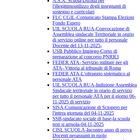
A.S.A. Scuola-Diffida per
l'illegittimoutilizzo degli insegnanti di
sostegno e curricolari
FLC CGIL-Comunicato Stampa Elezioni
Fondo Espero
UIL SCUOLA RUA-Convocazione di
Assemblea sindacale Territoriale in orario
di servizio online per tutto il personale
Docente del 13-11-2025-
USB Pubblico Impiego-Corso di
preparazione al concorso PNRR3
FEDER ATA- Servizio militare per gli
ATA- Vittoria al tribunale di Roma
FEDER ATA-L'oltraggio sistematico al
personale ATA
UIL SCUOLA RUA-Indizione Assemblea
Sindacale territoriale in orario di servizio
per tutto il personale ATA per il giorno 06-
11-2025 di servizio
SISA-Comunicazione di Sciopero per
l'intera giornata del 04-11-2025
SSB-sindacato sociale di base-la scuola
non si arruola-04-11-2025
CISL SCUOLA-Incontro anno di prova
Docenti neoassunti in ruolo