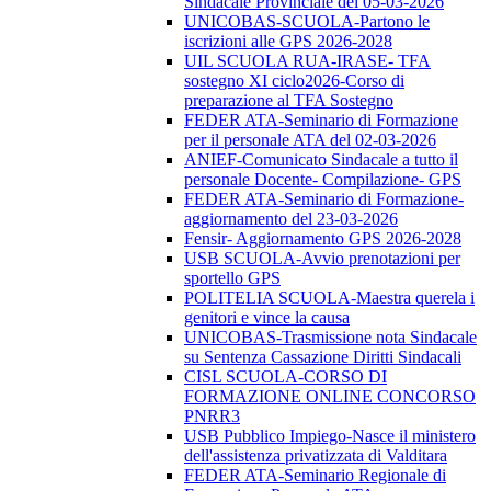
Sindacale Provinciale del 05-03-2026
UNICOBAS-SCUOLA-Partono le
iscrizioni alle GPS 2026-2028
UIL SCUOLA RUA-IRASE- TFA
sostegno XI ciclo2026-Corso di
preparazione al TFA Sostegno
FEDER ATA-Seminario di Formazione
per il personale ATA del 02-03-2026
ANIEF-Comunicato Sindacale a tutto il
personale Docente- Compilazione- GPS
FEDER ATA-Seminario di Formazione-
aggiornamento del 23-03-2026
Fensir- Aggiornamento GPS 2026-2028
USB SCUOLA-Avvio prenotazioni per
sportello GPS
POLITELIA SCUOLA-Maestra querela i
genitori e vince la causa
UNICOBAS-Trasmissione nota Sindacale
su Sentenza Cassazione Diritti Sindacali
CISL SCUOLA-CORSO DI
FORMAZIONE ONLINE CONCORSO
PNRR3
USB Pubblico Impiego-Nasce il ministero
dell'assistenza privatizzata di Valditara
FEDER ATA-Seminario Regionale di