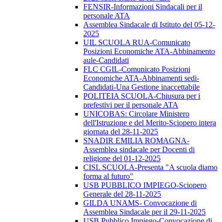
FENSIR-Informazioni Sindacali per il
personale ATA
Assemblea Sindacale di Istituto del 05-12-
2025
UIL SCUOLA RUA-Comunicato
Posizioni Economiche ATA-Abbinamento
aule-Candidati
FLC CGIL-Comunicato Posizioni
Economiche ATA-Abbinamenti sedi-
Candidati-Una Gestione inaccettabile
POLITEIA SCUOLA-Chiusura per i
prefestivi per il personale ATA
UNICOBAS: Circolare Ministero
dell'Istruzione e del Merito-Sciopero intera
giornata del 28-11-2025
SNADIR EMILIA ROMAGNA-
Assemblea sindacale per Docenti di
religione del 01-12-2025
CISL SCUOLA-Presenta "A scuola diamo
forma al futuro"
USB PUBBLICO IMPIEGO-Sciopero
Generale del 28-11-2025
GILDA UNAMS- Convocazione di
Assemblea Sindacale per il 29-11-2025
USB Pubblico Impiego-Convocazione di