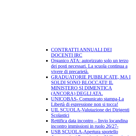
CONTRATTI ANNUALI DEI
DOCENTI IRC
Organico ATA: autorizzato solo un terzo
dei posti necessari. La scuola continua a
vivere di precarietà.
GRADUATORIE PUBBLICATE, MA I
SOLDI SONO BLOCCATI! IL
MINISTERO SI DIMENTICA
(ANCORA) DEGLI ATA.
UNICOBAS- Comunicato stampa-La
Libertà di espressione non si tocca!
UIL SCUOLA-Valutazione dei Dirigenti
Scolastici
Rettifica data incontro – Invio locandina
incontro immissioni in ruolo 26/27-
USB SCUOLA-Apertura sportello