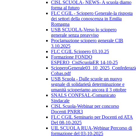
CISL SCUOLA- NEWS- A scuola diamo
forma al futuro
FLC CGIL - Sciopero Generale-la risposta
dei settori della conoscenza in Emilia
Romagna
USB SCUOLA-Verso lo sciopero
generale senza preavviso
Proclamazione sciopero generale CIB
3.10.2025
FLC CGIL Sciopero 03.10.25
Formazione FONDO
ESPERO_CislScuolaER 14-10-25
ScioperoGenerale03_10_2025_Confederazi
Cobas.pdf
USB Scuola - Dalle scuole un nuovo
segnale di solidarietà determinazione e
umanità scioperiamo ancora il 3 ottobre
SNALS CONFSAL-Comunicato
Sindacale
CISL Scuola-Webinar per concorso
Docenti PNRR3
FLC CGIL Seminario per Docenti ed ATA
Del 08-10-2025
UIL SCUOLA RUA-Webinar Percorso di
formazione del 03-10-2025