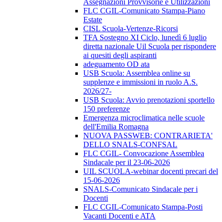
Assegnazioni Provvisorie e Utilizzazioni
FLC CGIL-Comunicato Stampa-Piano
Estate
CISL Scuola-Vertenze-Ricorsi
TFA Sostegno XI Ciclo, lunedì 6 luglio
diretta nazionale Uil Scuola per rispondere
ai quesiti degli aspiranti
adeguamento OD ata
USB Scuola: Assemblea online su
supplenze e immissioni in ruolo A.S.
2026/27-
USB Scuola: Avvio prenotazioni sportello
150 preferenze
Emergenza microclimatica nelle scuole
dell'Emilia Romagna
NUOVA PASSWEB: CONTRARIETA'
DELLO SNALS-CONFSAL
FLC CGIL- Convocazione Assemblea
Sindacale per il 23-06-2026
UIL SCUOLA-webinar docenti precari del
15-06-2026
SNALS-Comunicato Sindacale per i
Docenti
FLC CGIL-Comunicato Stampa-Posti
Vacanti Docenti e ATA