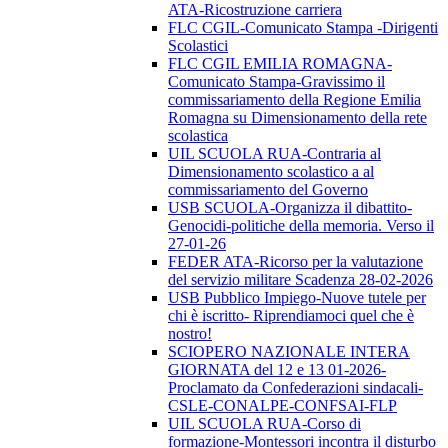
ATA-Ricostruzione carriera
FLC CGIL-Comunicato Stampa -Dirigenti
Scolastici
FLC CGIL EMILIA ROMAGNA-
Comunicato Stampa-Gravissimo il
commissariamento della Regione Emilia
Romagna su Dimensionamento della rete
scolastica
UIL SCUOLA RUA-Contraria al
Dimensionamento scolastico a al
commissariamento del Governo
USB SCUOLA-Organizza il dibattito-
Genocidi-politiche della memoria. Verso il
27-01-26
FEDER ATA-Ricorso per la valutazione
del servizio militare Scadenza 28-02-2026
USB Pubblico Impiego-Nuove tutele per
chi è iscritto- Riprendiamoci quel che è
nostro!
SCIOPERO NAZIONALE INTERA
GIORNATA del 12 e 13 01-2026-
Proclamato da Confederazioni sindacali-
CSLE-CONALPE-CONFSAI-FLP
UIL SCUOLA RUA-Corso di
formazione-Montessori incontra il disturbo