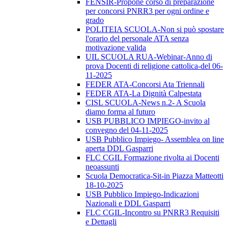
FENSIR-Propone corso di preparazione
per concorsi PNRR3 per ogni ordine e
grado
POLITEIA SCUOLA-Non si può spostare
l'orario del personale ATA senza
motivazione valida
UIL SCUOLA RUA-Webinar-Anno di
prova Docenti di religione cattolica-del 06-
11-2025
FEDER ATA-Concorsi Ata Triennali
FEDER ATA-La Dignità Calpestata
CISL SCUOLA-News n.2- A Scuola
diamo forma al futuro
USB PUBBLICO IMPIEGO-invito al
convegno del 04-11-2025
USB Pubblico Impiego- Assemblea on line
aperta DDL Gasparri
FLC CGIL Formazione rivolta ai Docenti
neoassunti
Scuola Democratica-Sit-in Piazza Matteotti
18-10-2025
USB Pubblico Impiego-Indicazioni
Nazionali e DDL Gasparri
FLC CGIL-Incontro su PNRR3 Requisiti
e Dettagli