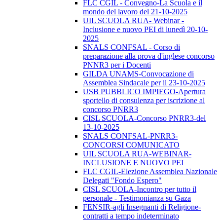
FLC CGIL - Convegno-La Scuola e il
mondo del lavoro del 21-10-2025
UIL SCUOLA RUA- Webinar -
Inclusione e nuovo PEI di lunedì 20-10-
2025
SNALS CONFSAL - Corso di
preparazione alla prova d'inglese concorso
PNNR3 per i Docenti
GILDA UNAMS-Convocazione di
Assemblea Sindacale per il 23-10-2025
USB PUBBLICO IMPIEGO-Apertura
sportello di consulenza per iscrizione al
concorso PNRR3
CISL SCUOLA-Concorso PNRR3-del
13-10-2025
SNALS CONFSAL-PNRR3-
CONCORSI COMUNICATO
UIL SCUOLA RUA-WEBINAR-
INCLUSIONE E NUOVO PEI
FLC CGIL-Elezione Assemblea Nazionale
Delegati "Fondo Espero"
CISL SCUOLA-Incontro per tutto il
personale - Testimonianza su Gaza
FENSIR-agli Insegnanti di Religione-
contratti a tempo indeterminato