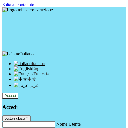
Salta al contenuto
Italiano
Italiano
English
Français
中文
عربى
Accedi
Accedi
button close
×
Nome Utente