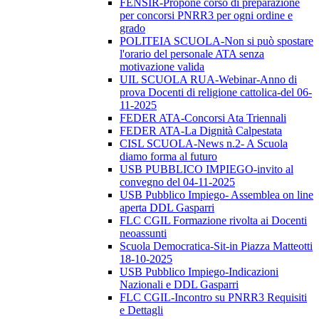
FENSIR-Propone corso di preparazione
per concorsi PNRR3 per ogni ordine e
grado
POLITEIA SCUOLA-Non si può spostare
l'orario del personale ATA senza
motivazione valida
UIL SCUOLA RUA-Webinar-Anno di
prova Docenti di religione cattolica-del 06-
11-2025
FEDER ATA-Concorsi Ata Triennali
FEDER ATA-La Dignità Calpestata
CISL SCUOLA-News n.2- A Scuola
diamo forma al futuro
USB PUBBLICO IMPIEGO-invito al
convegno del 04-11-2025
USB Pubblico Impiego- Assemblea on line
aperta DDL Gasparri
FLC CGIL Formazione rivolta ai Docenti
neoassunti
Scuola Democratica-Sit-in Piazza Matteotti
18-10-2025
USB Pubblico Impiego-Indicazioni
Nazionali e DDL Gasparri
FLC CGIL-Incontro su PNRR3 Requisiti
e Dettagli