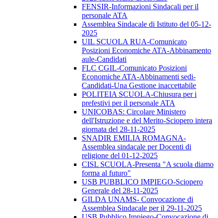
FENSIR-Informazioni Sindacali per il
personale ATA
Assemblea Sindacale di Istituto del 05-12-
2025
UIL SCUOLA RUA-Comunicato
Posizioni Economiche ATA-Abbinamento
aule-Candidati
FLC CGIL-Comunicato Posizioni
Economiche ATA-Abbinamenti sedi-
Candidati-Una Gestione inaccettabile
POLITEIA SCUOLA-Chiusura per i
prefestivi per il personale ATA
UNICOBAS: Circolare Ministero
dell'Istruzione e del Merito-Sciopero intera
giornata del 28-11-2025
SNADIR EMILIA ROMAGNA-
Assemblea sindacale per Docenti di
religione del 01-12-2025
CISL SCUOLA-Presenta "A scuola diamo
forma al futuro"
USB PUBBLICO IMPIEGO-Sciopero
Generale del 28-11-2025
GILDA UNAMS- Convocazione di
Assemblea Sindacale per il 29-11-2025
USB Pubblico Impiego-Convocazione di