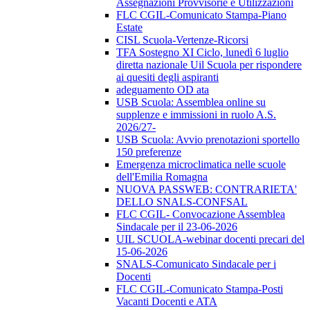
Assegnazioni Provvisorie e Utilizzazioni
FLC CGIL-Comunicato Stampa-Piano
Estate
CISL Scuola-Vertenze-Ricorsi
TFA Sostegno XI Ciclo, lunedì 6 luglio
diretta nazionale Uil Scuola per rispondere
ai quesiti degli aspiranti
adeguamento OD ata
USB Scuola: Assemblea online su
supplenze e immissioni in ruolo A.S.
2026/27-
USB Scuola: Avvio prenotazioni sportello
150 preferenze
Emergenza microclimatica nelle scuole
dell'Emilia Romagna
NUOVA PASSWEB: CONTRARIETA'
DELLO SNALS-CONFSAL
FLC CGIL- Convocazione Assemblea
Sindacale per il 23-06-2026
UIL SCUOLA-webinar docenti precari del
15-06-2026
SNALS-Comunicato Sindacale per i
Docenti
FLC CGIL-Comunicato Stampa-Posti
Vacanti Docenti e ATA