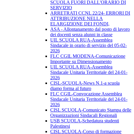
SCUOLA FUORI DALL'ORARIO DI
SERVIZIO
ARRETRATI CCNL 22/24- ERRORI DI
ATTRIBUZIONE NELLA
ELARGIZIONE DEI FONDI,
ASA - Allontanamento dal posto di lavoro
dei docenti senza alunni in classe
UIL SCUOLA RUA-Assemblea
Sindacale in orario di servizio del 05-02-
2026
FLC CGIL MODENA-Comunicazione
Importante su Dimensionamento
UIL SCUOLA RUA-Assemblea
Sindacale Unitaria Territoriale del 24-01-
2026
CISL-SCUOLA-News N.1-a scuola
diamo forma al futuro
FLC CGIL-Convocazione Assemblea
Sindacale Unitaria Territoriale del 24-01-
2026
CISL SCUOLA-Comunicato Stampa delle
Organizzazioni Sindacali Regionali
USB SCUOLA-Schedatura studenti
Palestinesi
CISL SCUOLA-Corso di formazione