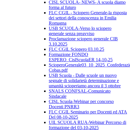
CISL SCUOLA- NEWS- A scuola diamo
forma al futuro
FLC CGIL - Sciopero Generale-la risposta
dei settori della conoscenza in Emilia
Romagna
USB SCUOLA-Verso lo sciopero
generale senza preavviso
Proclamazione sciopero generale CIB
3.10.2025
FLC CGIL Sciopero 03.10.25
Formazione FONDO
ESPERO_CislScuolaER 14-10-25
ScioperoGenerale03_10_2025_Confederazi
Cobas.pdf
USB Scuola - Dalle scuole un nuovo
segnale di solidarietà determinazione e
umanità scioperiamo ancora il 3 ottobre
SNALS CONFSAL-Comunicato
Sindacale
CISL Scuola-Webinar per concorso
Docenti PNRR3
FLC CGIL Seminario per Docenti ed ATA
Del 08-10-2025
UIL SCUOLA RUA-Webinar Percorso di
formazione del 03-10-2025