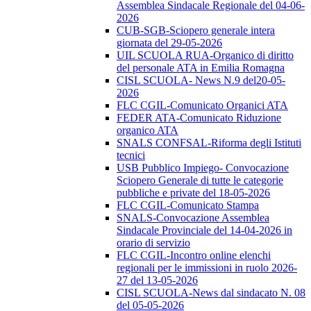
Assemblea Sindacale Regionale del 04-06-
2026
CUB-SGB-Sciopero generale intera
giornata del 29-05-2026
UIL SCUOLA RUA-Organico di diritto
del personale ATA in Emilia Romagna
CISL SCUOLA- News N.9 del20-05-
2026
FLC CGIL-Comunicato Organici ATA
FEDER ATA-Comunicato Riduzione
organico ATA
SNALS CONFSAL-Riforma degli Istituti
tecnici
USB Pubblico Impiego- Convocazione
Sciopero Generale di tutte le categorie
pubbliche e private del 18-05-2026
FLC CGIL-Comunicato Stampa
SNALS-Convocazione Assemblea
Sindacale Provinciale del 14-04-2026 in
orario di servizio
FLC CGIL-Incontro online elenchi
regionali per le immissioni in ruolo 2026-
27 del 13-05-2026
CISL SCUOLA-News dal sindacato N. 08
del 05-05-2026