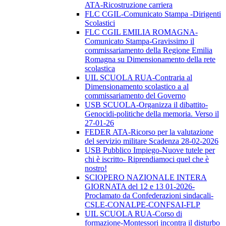
ATA-Ricostruzione carriera
FLC CGIL-Comunicato Stampa -Dirigenti
Scolastici
FLC CGIL EMILIA ROMAGNA-
Comunicato Stampa-Gravissimo il
commissariamento della Regione Emilia
Romagna su Dimensionamento della rete
scolastica
UIL SCUOLA RUA-Contraria al
Dimensionamento scolastico a al
commissariamento del Governo
USB SCUOLA-Organizza il dibattito-
Genocidi-politiche della memoria. Verso il
27-01-26
FEDER ATA-Ricorso per la valutazione
del servizio militare Scadenza 28-02-2026
USB Pubblico Impiego-Nuove tutele per
chi è iscritto- Riprendiamoci quel che è
nostro!
SCIOPERO NAZIONALE INTERA
GIORNATA del 12 e 13 01-2026-
Proclamato da Confederazioni sindacali-
CSLE-CONALPE-CONFSAI-FLP
UIL SCUOLA RUA-Corso di
formazione-Montessori incontra il disturbo