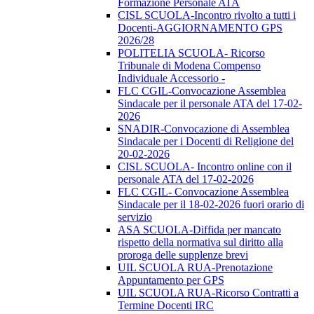
Formazione Personale ATA
CISL SCUOLA-Incontro rivolto a tutti i
Docenti-AGGIORNAMENTO GPS
2026/28
POLITELIA SCUOLA- Ricorso
Tribunale di Modena Compenso
Individuale Accessorio -
FLC CGIL-Convocazione Assemblea
Sindacale per il personale ATA del 17-02-
2026
SNADIR-Convocazione di Assemblea
Sindacale per i Docenti di Religione del
20-02-2026
CISL SCUOLA- Incontro online con il
personale ATA del 17-02-2026
FLC CGIL- Convocazione Assemblea
Sindacale per il 18-02-2026 fuori orario di
servizio
ASA SCUOLA-Diffida per mancato
rispetto della normativa sul diritto alla
proroga delle supplenze brevi
UIL SCUOLA RUA-Prenotazione
Appuntamento per GPS
UIL SCUOLA RUA-Ricorso Contratti a
Termine Docenti IRC