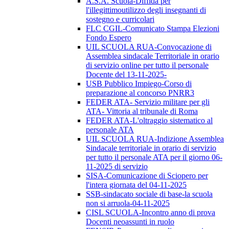
A.S.A. Scuola-Diffida per
l'illegittimoutilizzo degli insegnanti di
sostegno e curricolari
FLC CGIL-Comunicato Stampa Elezioni
Fondo Espero
UIL SCUOLA RUA-Convocazione di
Assemblea sindacale Territoriale in orario
di servizio online per tutto il personale
Docente del 13-11-2025-
USB Pubblico Impiego-Corso di
preparazione al concorso PNRR3
FEDER ATA- Servizio militare per gli
ATA- Vittoria al tribunale di Roma
FEDER ATA-L'oltraggio sistematico al
personale ATA
UIL SCUOLA RUA-Indizione Assemblea
Sindacale territoriale in orario di servizio
per tutto il personale ATA per il giorno 06-
11-2025 di servizio
SISA-Comunicazione di Sciopero per
l'intera giornata del 04-11-2025
SSB-sindacato sociale di base-la scuola
non si arruola-04-11-2025
CISL SCUOLA-Incontro anno di prova
Docenti neoassunti in ruolo