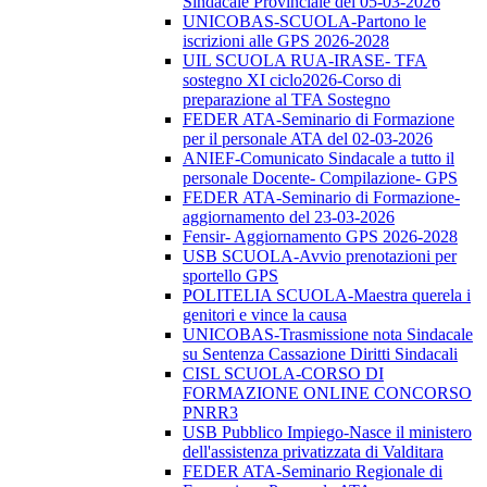
Sindacale Provinciale del 05-03-2026
UNICOBAS-SCUOLA-Partono le
iscrizioni alle GPS 2026-2028
UIL SCUOLA RUA-IRASE- TFA
sostegno XI ciclo2026-Corso di
preparazione al TFA Sostegno
FEDER ATA-Seminario di Formazione
per il personale ATA del 02-03-2026
ANIEF-Comunicato Sindacale a tutto il
personale Docente- Compilazione- GPS
FEDER ATA-Seminario di Formazione-
aggiornamento del 23-03-2026
Fensir- Aggiornamento GPS 2026-2028
USB SCUOLA-Avvio prenotazioni per
sportello GPS
POLITELIA SCUOLA-Maestra querela i
genitori e vince la causa
UNICOBAS-Trasmissione nota Sindacale
su Sentenza Cassazione Diritti Sindacali
CISL SCUOLA-CORSO DI
FORMAZIONE ONLINE CONCORSO
PNRR3
USB Pubblico Impiego-Nasce il ministero
dell'assistenza privatizzata di Valditara
FEDER ATA-Seminario Regionale di