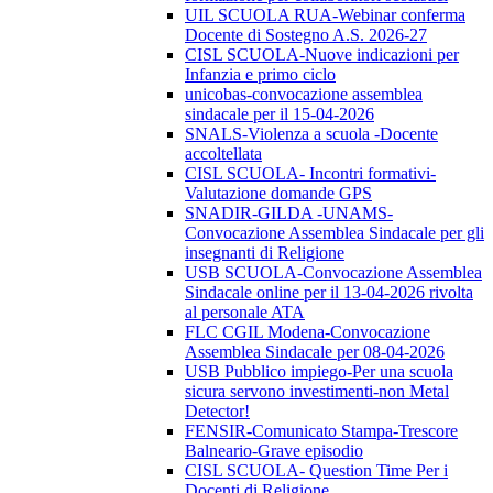
UIL SCUOLA RUA-Webinar conferma
Docente di Sostegno A.S. 2026-27
CISL SCUOLA-Nuove indicazioni per
Infanzia e primo ciclo
unicobas-convocazione assemblea
sindacale per il 15-04-2026
SNALS-Violenza a scuola -Docente
accoltellata
CISL SCUOLA- Incontri formativi-
Valutazione domande GPS
SNADIR-GILDA -UNAMS-
Convocazione Assemblea Sindacale per gli
insegnanti di Religione
USB SCUOLA-Convocazione Assemblea
Sindacale online per il 13-04-2026 rivolta
al personale ATA
FLC CGIL Modena-Convocazione
Assemblea Sindacale per 08-04-2026
USB Pubblico impiego-Per una scuola
sicura servono investimenti-non Metal
Detector!
FENSIR-Comunicato Stampa-Trescore
Balneario-Grave episodio
CISL SCUOLA- Question Time Per i
Docenti di Religione