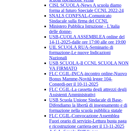
CISL SCUOLA-News A scuola diamo
forma al futuro Speciale CCNL 2022-24
SNALS CONFSAL-Comunicato
Sindacale sulla firma del CCNL
Ministero Pubblica Istruzione - L'italia
delle donne-
USB-CUOLA ASSEMBLEA online del
14-11-2025-dalle ore 17:00 alle ore 19:00
UIL SCUOLA RUA-Seminario di
formazione-Le nuove Indicazioni
Nazionali
USB SCUOLA-Il CCNL SCUOLA NON
VA FIRMATO
FLC CGIL-INCA-incontro online-Nuovo
Bonus Mamme-Novità legge 104-
Congedi-per il 10-11-2025
FLC CGIL-La cassetta degli attrezzi degli
Assistenti Amministrativi
USB Scuola Unione Sindacale di Base-
Difendiamo la libertà di insegnamento e di
formazione nella scuola pubblica statale
FLC CGIL-Convocazione Assemblea
Fuori orario di servizio-Lettura busta paga
e ricostruzione carriera-per il 13-11-2025