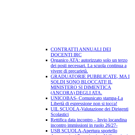
CONTRATTI ANNUALI DEI
DOCENTI IRC
Organico ATA: autorizzato solo un terzo
dei posti necessari. La scuola continua a
vivere di precarietà.
GRADUATORIE PUBBLICATE, MA I
SOLDI SONO BLOCCATI! IL
MINISTERO SI DIMENTICA
(ANCORA) DEGLI ATA.
UNICOBAS- Comunicato stampa-La
Libertà di espressione non si tocca!
UIL SCUOLA-Valutazione dei Dirigenti
Scolastici
Rettifica data incontro – Invio locandina
incontro immissioni in ruolo 26/27-
USB SCUOLA-Apertura sportello