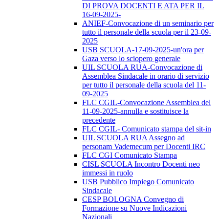
DI PROVA DOCENTI E ATA PER IL
16-09-2025-
ANIEF-Convocazione di un seminario per
tutto il personale della scuola per il 23-09-
2025
USB SCUOLA-17-09-2025-un'ora per
Gaza verso lo sciopero generale
UIL SCUOLA RUA-Convocazione di
Assemblea Sindacale in orario di servizio
per tutto il personale della scuola del 11-
09-2025
FLC CGIL-Convocazione Assemblea del
11-09-2025-annulla e sostituisce la
precedente
FLC CGIL- Comunicato stampa del sit-in
UIL SCUOLA RUA Assegno ad
personam Vademecum per Docenti IRC
FLC CGI Comunicato Stampa
CISL SCUOLA Incontro Docenti neo
immessi in ruolo
USB Pubblico Impiego Comunicato
Sindacale
CESP BOLOGNA Convegno di
Formazione su Nuove Indicazioni
Nazionali