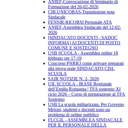
ANIEF-Convocazione di Seminario di
Formazione del 26-02-2026
CIB.UNICOBAS-Trasmissione nota
Sindacale
FENSIR-RICORSI Personale ATA
ANIEF-Assemblea Sindacale del 12-02-
2026
[SINDACATO DOCENTI - SADOC
INFORMA] AI DOCENTI DI POSTO
COMUNE E SOSTEGNO
USB SCUOLA - Assemblea online 18
febbraio ore 17-19
Concorso PNRR3 come arrivare preparati
alla prova orale SINDACATO CISL
SCUOLA
SAIR NOTIZIE N. 2- 2026
UIL SCUOLA - IRASE Regionale
dell’Emilia Romagna | TFA sostegno XI
ciclo 2026 – Corso di preparazione al TFA
Sostegno
USB La scuola militarizzata. Per Governo
Meloni, studenti e docenti sono un
problema di ordine pubblico
FLCGIL - ASSEMBLEA SINDACALE
PER IL PERSONALE DELLA