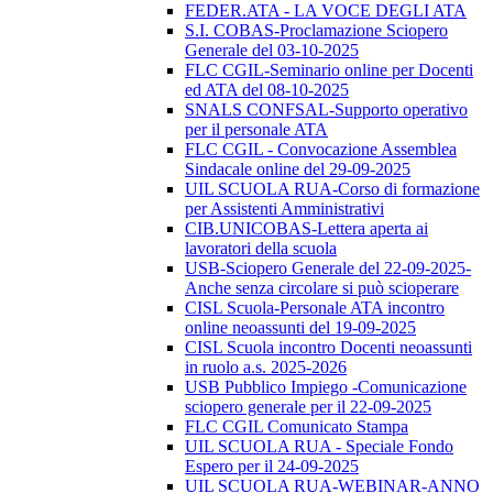
FEDER.ATA - LA VOCE DEGLI ATA
S.I. COBAS-Proclamazione Sciopero
Generale del 03-10-2025
FLC CGIL-Seminario online per Docenti
ed ATA del 08-10-2025
SNALS CONFSAL-Supporto operativo
per il personale ATA
FLC CGIL - Convocazione Assemblea
Sindacale online del 29-09-2025
UIL SCUOLA RUA-Corso di formazione
per Assistenti Amministrativi
CIB.UNICOBAS-Lettera aperta ai
lavoratori della scuola
USB-Sciopero Generale del 22-09-2025-
Anche senza circolare si può scioperare
CISL Scuola-Personale ATA incontro
online neoassunti del 19-09-2025
CISL Scuola incontro Docenti neoassunti
in ruolo a.s. 2025-2026
USB Pubblico Impiego -Comunicazione
sciopero generale per il 22-09-2025
FLC CGIL Comunicato Stampa
UIL SCUOLA RUA - Speciale Fondo
Espero per il 24-09-2025
UIL SCUOLA RUA-WEBINAR-ANNO