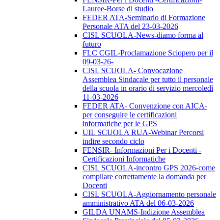
Lauree-Borse di studio
FEDER ATA-Seminario di Formazione
Personale ATA del 23-03-2026
CISL SCUOLA-News-diamo forma al
futuro
FLC CGIL-Proclamazione Sciopero per il
09-03-26-
CISL SCUOLA- Convocazione
Assemblea Sindacale per tutto il personale
della scuola in orario di servizio mercoledì
11-03-2026
FEDER ATA- Convenzione con AICA-
per conseguire le certificazioni
informatiche per le GPS
UIL SCUOLA RUA-Webinar Percorsi
indire secondo ciclo
FENSIR- Informazioni Per i Docenti -
Certificazioni Informatiche
CISL SCUOLA-incontro GPS 2026-come
compilare correttamente la domanda per
Docenti
CISL SCUOLA-Aggiornamento personale
amministrativo ATA del 06-03-2026
GILDA UNAMS-Indizione Assemblea