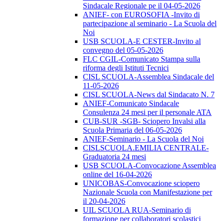
Sindacale Regionale pe il 04-05-2026
ANIEF- con EUROSOFIA -Invito di
partecipazione al seminario - La Scuola del
Noi
USB SCUOLA-E CESTER-Invito al
convegno del 05-05-2026
FLC CGIL-Comunicato Stampa sulla
riforma degli Istituti Tecnici
CISL SCUOLA-Assemblea Sindacale del
11-05-2026
CISL SCUOLA-News dal Sindacato N. 7
ANIEF-Comunicato Sindacale
Consulenza 24 mesi per il personale ATA
CUB-SUR -SGB- Sciopero Invalsi alla
Scuola Primaria del 06-05-2026
ANIEF-Seminario - La Scuola del Noi
CISLSCUOLA.EMILIA CENTRALE-
Graduatoria 24 mesi
USB SCUOLA-Convocazione Assemblea
online del 16-04-2026
UNICOBAS-Convocazione sciopero
Nazionale Scuola con Manifestazione per
il 20-04-2026
UIL SCUOLA RUA-Seminario di
formazione per collaboratori scolastici