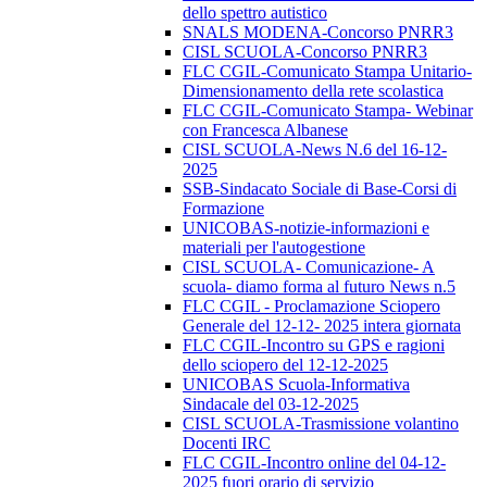
dello spettro autistico
SNALS MODENA-Concorso PNRR3
CISL SCUOLA-Concorso PNRR3
FLC CGIL-Comunicato Stampa Unitario-
Dimensionamento della rete scolastica
FLC CGIL-Comunicato Stampa- Webinar
con Francesca Albanese
CISL SCUOLA-News N.6 del 16-12-
2025
SSB-Sindacato Sociale di Base-Corsi di
Formazione
UNICOBAS-notizie-informazioni e
materiali per l'autogestione
CISL SCUOLA- Comunicazione- A
scuola- diamo forma al futuro News n.5
FLC CGIL - Proclamazione Sciopero
Generale del 12-12- 2025 intera giornata
FLC CGIL-Incontro su GPS e ragioni
dello sciopero del 12-12-2025
UNICOBAS Scuola-Informativa
Sindacale del 03-12-2025
CISL SCUOLA-Trasmissione volantino
Docenti IRC
FLC CGIL-Incontro online del 04-12-
2025 fuori orario di servizio