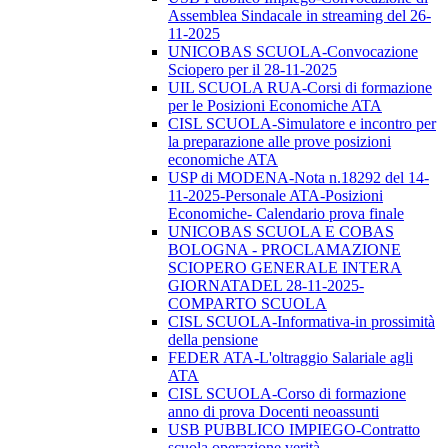
Assemblea Sindacale in streaming del 26-
11-2025
UNICOBAS SCUOLA-Convocazione
Sciopero per il 28-11-2025
UIL SCUOLA RUA-Corsi di formazione
per le Posizioni Economiche ATA
CISL SCUOLA-Simulatore e incontro per
la preparazione alle prove posizioni
economiche ATA
USP di MODENA-Nota n.18292 del 14-
11-2025-Personale ATA-Posizioni
Economiche- Calendario prova finale
UNICOBAS SCUOLA E COBAS
BOLOGNA - PROCLAMAZIONE
SCIOPERO GENERALE INTERA
GIORNATADEL 28-11-2025-
COMPARTO SCUOLA
CISL SCUOLA-Informativa-in prossimità
della pensione
FEDER ATA-L'oltraggio Salariale agli
ATA
CISL SCUOLA-Corso di formazione
anno di prova Docenti neoassunti
USB PUBBLICO IMPIEGO-Contratto
scuola operazione verità