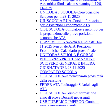
Assemblea Sindacale in streaming del 26-
11-2025
UNICOBAS SCUOLA-Convocazione
Sciopero per il 28-11-2025
UIL SCUOLA RUA-Corsi di formazione
per le Posizioni Economiche ATA
CISL SCUOLA-Simulatore e incontro per
la preparazione alle prove posizioni
economiche ATA
USP di MODENA-Nota n.18292 del 14-
11-2025-Personale ATA-Posizioni
Economiche- Calendario prova finale
UNICOBAS SCUOLA E COBAS
BOLOGNA - PROCLAMAZIONE
SCIOPERO GENERALE INTERA
GIORNATADEL 28-11-2025-
COMPARTO SCUOLA
CISL SCUOLA-Informativa-in prossimità
della pensione
FEDER ATA-L'oltraggio Salariale agli
ATA
CISL SCUOLA-Corso di formazione
anno di prova Docenti neoassunti
USB PUBBLICO IMPIEGO-Contratto
scuola operazione verità