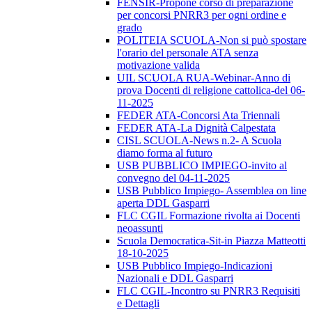
FENSIR-Propone corso di preparazione
per concorsi PNRR3 per ogni ordine e
grado
POLITEIA SCUOLA-Non si può spostare
l'orario del personale ATA senza
motivazione valida
UIL SCUOLA RUA-Webinar-Anno di
prova Docenti di religione cattolica-del 06-
11-2025
FEDER ATA-Concorsi Ata Triennali
FEDER ATA-La Dignità Calpestata
CISL SCUOLA-News n.2- A Scuola
diamo forma al futuro
USB PUBBLICO IMPIEGO-invito al
convegno del 04-11-2025
USB Pubblico Impiego- Assemblea on line
aperta DDL Gasparri
FLC CGIL Formazione rivolta ai Docenti
neoassunti
Scuola Democratica-Sit-in Piazza Matteotti
18-10-2025
USB Pubblico Impiego-Indicazioni
Nazionali e DDL Gasparri
FLC CGIL-Incontro su PNRR3 Requisiti
e Dettagli