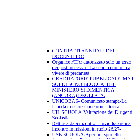
CONTRATTI ANNUALI DEI
DOCENTI IRC
Organico ATA: autorizzato solo un terzo
dei posti necessari. La scuola continua a
vivere di precarietà.
GRADUATORIE PUBBLICATE, MA I
SOLDI SONO BLOCCATI! IL
MINISTERO SI DIMENTICA
(ANCORA) DEGLI ATA.
UNICOBAS- Comunicato stampa-La
Libertà di espressione non si tocca!
UIL SCUOLA-Valutazione dei Dirigenti
Scolastici
Rettifica data incontro – Invio locandina
incontro immissioni in ruolo 26/27-
USB SCUOLA-Apertura sportello