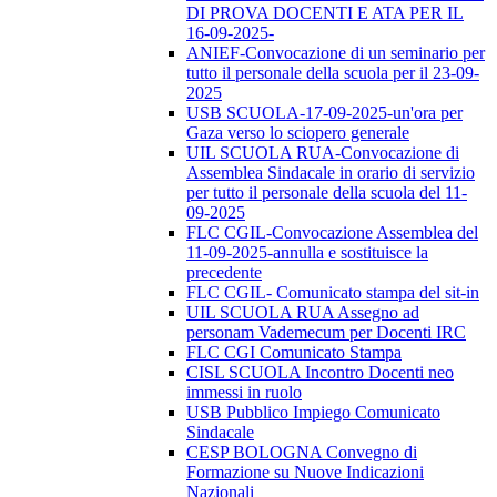
DI PROVA DOCENTI E ATA PER IL
16-09-2025-
ANIEF-Convocazione di un seminario per
tutto il personale della scuola per il 23-09-
2025
USB SCUOLA-17-09-2025-un'ora per
Gaza verso lo sciopero generale
UIL SCUOLA RUA-Convocazione di
Assemblea Sindacale in orario di servizio
per tutto il personale della scuola del 11-
09-2025
FLC CGIL-Convocazione Assemblea del
11-09-2025-annulla e sostituisce la
precedente
FLC CGIL- Comunicato stampa del sit-in
UIL SCUOLA RUA Assegno ad
personam Vademecum per Docenti IRC
FLC CGI Comunicato Stampa
CISL SCUOLA Incontro Docenti neo
immessi in ruolo
USB Pubblico Impiego Comunicato
Sindacale
CESP BOLOGNA Convegno di
Formazione su Nuove Indicazioni
Nazionali