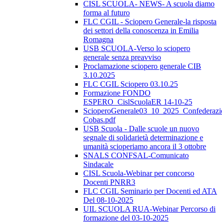
CISL SCUOLA- NEWS- A scuola diamo
forma al futuro
FLC CGIL - Sciopero Generale-la risposta
dei settori della conoscenza in Emilia
Romagna
USB SCUOLA-Verso lo sciopero
generale senza preavviso
Proclamazione sciopero generale CIB
3.10.2025
FLC CGIL Sciopero 03.10.25
Formazione FONDO
ESPERO_CislScuolaER 14-10-25
ScioperoGenerale03_10_2025_Confederazi
Cobas.pdf
USB Scuola - Dalle scuole un nuovo
segnale di solidarietà determinazione e
umanità scioperiamo ancora il 3 ottobre
SNALS CONFSAL-Comunicato
Sindacale
CISL Scuola-Webinar per concorso
Docenti PNRR3
FLC CGIL Seminario per Docenti ed ATA
Del 08-10-2025
UIL SCUOLA RUA-Webinar Percorso di
formazione del 03-10-2025