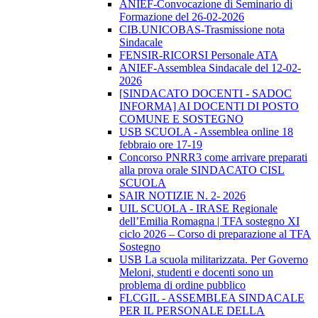
ANIEF-Convocazione di Seminario di
Formazione del 26-02-2026
CIB.UNICOBAS-Trasmissione nota
Sindacale
FENSIR-RICORSI Personale ATA
ANIEF-Assemblea Sindacale del 12-02-
2026
[SINDACATO DOCENTI - SADOC
INFORMA] AI DOCENTI DI POSTO
COMUNE E SOSTEGNO
USB SCUOLA - Assemblea online 18
febbraio ore 17-19
Concorso PNRR3 come arrivare preparati
alla prova orale SINDACATO CISL
SCUOLA
SAIR NOTIZIE N. 2- 2026
UIL SCUOLA - IRASE Regionale
dell’Emilia Romagna | TFA sostegno XI
ciclo 2026 – Corso di preparazione al TFA
Sostegno
USB La scuola militarizzata. Per Governo
Meloni, studenti e docenti sono un
problema di ordine pubblico
FLCGIL - ASSEMBLEA SINDACALE
PER IL PERSONALE DELLA