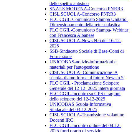
dello spettro autistico
SNALS MODENA-Concorso PNRR3
CISL SCUOLA-Concorso PNRR3
FLC CGIL-Comunicato Stampa Unitario-
Dimensionamento della rete scolastica
FLC CGIL-Comunicato Stampa- Webinar
con Francesca Albanese
CISL SCUOLA-News N.6 del 16-12-
2025
SSB-Sindacato Sociale di Base-Corsi di
Formazione
UNICOBAS-notizie-informazioni e
materiali per l'autogestione
CISL SCUOLA- Comunicazione- A
scuola- diamo forma al futuro News n.5
FLC CGIL - Proclamazione Sciopero
Generale del 12-12- 2025 intera giornata
FLC CGIL-Incontro su GPS e ragioni
dello sciopero del 12-12-2025
UNICOBAS Scuola-Informativa
Sindacale del 03-12-2025
CISL SCUOLA-Trasmissione volantino
Docenti IRC
FLC CGIL-Incontro online del 04-12-
2025 fuori orario di servizio