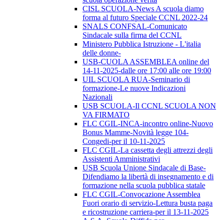
CISL SCUOLA-News A scuola diamo
forma al futuro Speciale CCNL 2022-24
SNALS CONFSAL-Comunicato
Sindacale sulla firma del CCNL
Ministero Pubblica Istruzione - L'italia
delle donne-
USB-CUOLA ASSEMBLEA online del
14-11-2025-dalle ore 17:00 alle ore 19:00
UIL SCUOLA RUA-Seminario di
formazione-Le nuove Indicazioni
Nazionali
USB SCUOLA-Il CCNL SCUOLA NON
VA FIRMATO
FLC CGIL-INCA-incontro online-Nuovo
Bonus Mamme-Novità legge 104-
Congedi-per il 10-11-2025
FLC CGIL-La cassetta degli attrezzi degli
Assistenti Amministrativi
USB Scuola Unione Sindacale di Base-
Difendiamo la libertà di insegnamento e di
formazione nella scuola pubblica statale
FLC CGIL-Convocazione Assemblea
Fuori orario di servizio-Lettura busta paga
e ricostruzione carriera-per il 13-11-2025