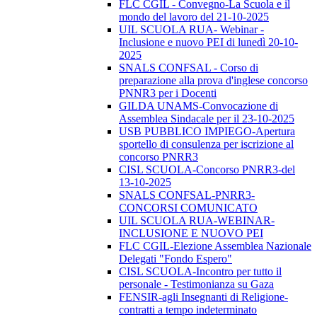
FLC CGIL - Convegno-La Scuola e il
mondo del lavoro del 21-10-2025
UIL SCUOLA RUA- Webinar -
Inclusione e nuovo PEI di lunedì 20-10-
2025
SNALS CONFSAL - Corso di
preparazione alla prova d'inglese concorso
PNNR3 per i Docenti
GILDA UNAMS-Convocazione di
Assemblea Sindacale per il 23-10-2025
USB PUBBLICO IMPIEGO-Apertura
sportello di consulenza per iscrizione al
concorso PNRR3
CISL SCUOLA-Concorso PNRR3-del
13-10-2025
SNALS CONFSAL-PNRR3-
CONCORSI COMUNICATO
UIL SCUOLA RUA-WEBINAR-
INCLUSIONE E NUOVO PEI
FLC CGIL-Elezione Assemblea Nazionale
Delegati "Fondo Espero"
CISL SCUOLA-Incontro per tutto il
personale - Testimonianza su Gaza
FENSIR-agli Insegnanti di Religione-
contratti a tempo indeterminato