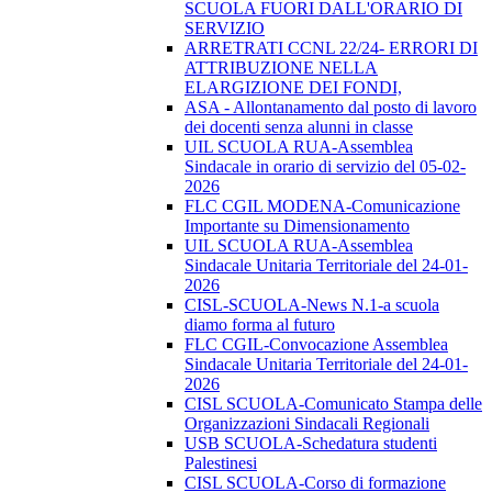
SCUOLA FUORI DALL'ORARIO DI
SERVIZIO
ARRETRATI CCNL 22/24- ERRORI DI
ATTRIBUZIONE NELLA
ELARGIZIONE DEI FONDI,
ASA - Allontanamento dal posto di lavoro
dei docenti senza alunni in classe
UIL SCUOLA RUA-Assemblea
Sindacale in orario di servizio del 05-02-
2026
FLC CGIL MODENA-Comunicazione
Importante su Dimensionamento
UIL SCUOLA RUA-Assemblea
Sindacale Unitaria Territoriale del 24-01-
2026
CISL-SCUOLA-News N.1-a scuola
diamo forma al futuro
FLC CGIL-Convocazione Assemblea
Sindacale Unitaria Territoriale del 24-01-
2026
CISL SCUOLA-Comunicato Stampa delle
Organizzazioni Sindacali Regionali
USB SCUOLA-Schedatura studenti
Palestinesi
CISL SCUOLA-Corso di formazione