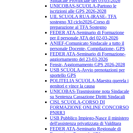
Sindacale Provinciale del 05-03-2026
UNICOBAS-SCUOLA-Partono le
iscrizioni alle GPS 2026-2028
UIL SCUOLA RUA-IRASE- TFA
sostegno XI ciclo2026-Corso di
preparazione al TFA Sostegno
FEDER ATA-Seminario di Formazione
per il personale ATA del 02-03-2026
ANIEF-Comunicato Sindacale a tutto il
personale Docente- Compilazione- GPS
FEDER ATA-Seminario di Formazione-
aggiornamento del 23-03-2026
Fensir- Aggiornamento GPS 2026-2028
USB SCUOLA-Avvio prenotazioni per
sportello GPS
POLITELIA SCUOLA-Maestra querela i
genitori e vince la causa
UNICOBAS-Trasmissione nota Sindacale
su Sentenza Cassazione Diritti Sindacali
CISL SCUOLA-CORSO DI
FORMAZIONE ONLINE CONCORSO
PNRR3
USB Pubblico Impiego-Nasce il ministero
dell'assistenza privatizzata di Valditara
FEDER ATA-Seminario Regionale di