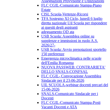
Assegnazioni Provvisorie e Utilizzazioni
FLC CGIL-Comunicato Stampa-Piano
Estate
CISL Scuola-Vertenze-Ricorsi
TFA Sostegno XI Ciclo, lunedì 6 luglio
diretta nazionale Uil Scuola per rispondere
ai quesiti degli aspiranti
adeguamento OD ata
USB Scuola: Assemblea online su
supplenze e immissioni in ruolo A.S.
2026/27-
USB Scuola: Avvio prenotazioni sportello
150 preferenze
Emergenza microclimatica nelle scuole
dell'Emilia Romagna
NUOVA PASSWEB: CONTRARIETA'
DELLO SNALS-CONFSAL
FLC CGIL- Convocazione Assemblea
Sindacale per il 23-06-2026
UIL SCUOLA-webinar docenti precari del
15-06-2026
SNALS-Comunicato Sindacale per i
Docenti
FLC CGIL-Comunicato Stampa-Posti
Vacanti Docenti e ATA