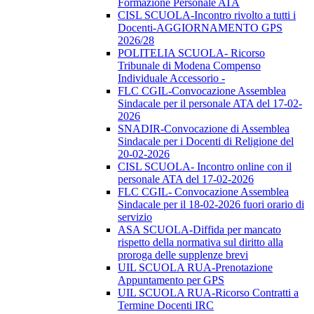
Formazione Personale ATA
CISL SCUOLA-Incontro rivolto a tutti i
Docenti-AGGIORNAMENTO GPS
2026/28
POLITELIA SCUOLA- Ricorso
Tribunale di Modena Compenso
Individuale Accessorio -
FLC CGIL-Convocazione Assemblea
Sindacale per il personale ATA del 17-02-
2026
SNADIR-Convocazione di Assemblea
Sindacale per i Docenti di Religione del
20-02-2026
CISL SCUOLA- Incontro online con il
personale ATA del 17-02-2026
FLC CGIL- Convocazione Assemblea
Sindacale per il 18-02-2026 fuori orario di
servizio
ASA SCUOLA-Diffida per mancato
rispetto della normativa sul diritto alla
proroga delle supplenze brevi
UIL SCUOLA RUA-Prenotazione
Appuntamento per GPS
UIL SCUOLA RUA-Ricorso Contratti a
Termine Docenti IRC