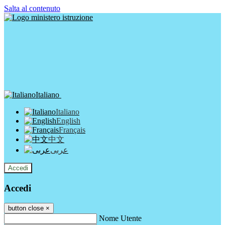
Salta al contenuto
Italiano
Italiano
English
Français
中文
عربى
Accedi
Accedi
button close
×
Nome Utente