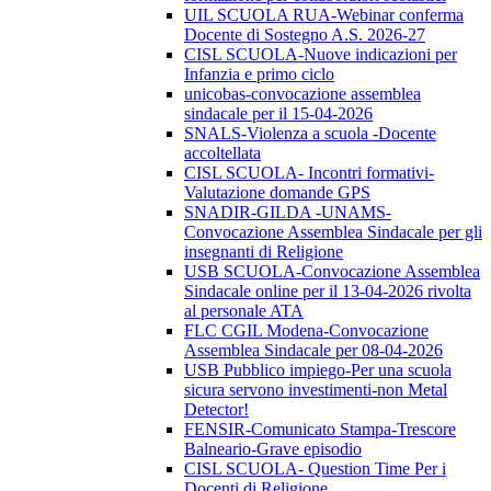
UIL SCUOLA RUA-Webinar conferma
Docente di Sostegno A.S. 2026-27
CISL SCUOLA-Nuove indicazioni per
Infanzia e primo ciclo
unicobas-convocazione assemblea
sindacale per il 15-04-2026
SNALS-Violenza a scuola -Docente
accoltellata
CISL SCUOLA- Incontri formativi-
Valutazione domande GPS
SNADIR-GILDA -UNAMS-
Convocazione Assemblea Sindacale per gli
insegnanti di Religione
USB SCUOLA-Convocazione Assemblea
Sindacale online per il 13-04-2026 rivolta
al personale ATA
FLC CGIL Modena-Convocazione
Assemblea Sindacale per 08-04-2026
USB Pubblico impiego-Per una scuola
sicura servono investimenti-non Metal
Detector!
FENSIR-Comunicato Stampa-Trescore
Balneario-Grave episodio
CISL SCUOLA- Question Time Per i
Docenti di Religione