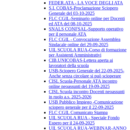
FEDER.ATA - LA VOCE DEGLI ATA
S.I. COBAS-Proclamazione Sciopero
Generale del 03-10-2025
FLC CGIL-Seminario online per Docenti
ed ATA del 08-10-2025
SNALS CONFSAL-Supporto operativo
per il personale ATA
FLC CGIL - Convocazione Assemblea
Sindacale online del 29-09-2025
UIL SCUOLA RUA-Corso di formazione
per Assistenti Amministrativi
CIB.UNICOBAS-Lettera aperta ai
lavoratori della scuola
USB-Sciopero Generale del 22-09-2025-
Anche senza circolare si può scioperare
CISL Scuola-Personale ATA incontro
online neoassunti del 19-09-2025
CISL Scuola incontro Docenti neoassunti
in ruolo a.s. 2025-2026
USB Pubblico Impiego -Comunicazione
sciopero generale per il 22-09-2025
FLC CGIL Comunicato Stampa
UIL SCUOLA RUA - Speciale Fondo
Espero per il 24-09-2025
UIL SCUOLA RUA-WEBINAR-ANNO