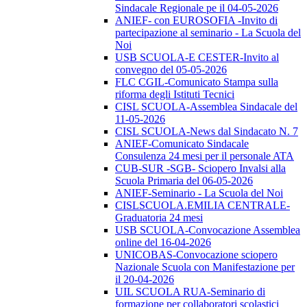
Sindacale Regionale pe il 04-05-2026
ANIEF- con EUROSOFIA -Invito di
partecipazione al seminario - La Scuola del
Noi
USB SCUOLA-E CESTER-Invito al
convegno del 05-05-2026
FLC CGIL-Comunicato Stampa sulla
riforma degli Istituti Tecnici
CISL SCUOLA-Assemblea Sindacale del
11-05-2026
CISL SCUOLA-News dal Sindacato N. 7
ANIEF-Comunicato Sindacale
Consulenza 24 mesi per il personale ATA
CUB-SUR -SGB- Sciopero Invalsi alla
Scuola Primaria del 06-05-2026
ANIEF-Seminario - La Scuola del Noi
CISLSCUOLA.EMILIA CENTRALE-
Graduatoria 24 mesi
USB SCUOLA-Convocazione Assemblea
online del 16-04-2026
UNICOBAS-Convocazione sciopero
Nazionale Scuola con Manifestazione per
il 20-04-2026
UIL SCUOLA RUA-Seminario di
formazione per collaboratori scolastici