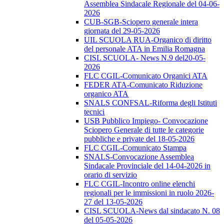
Assemblea Sindacale Regionale del 04-06-
2026
CUB-SGB-Sciopero generale intera
giornata del 29-05-2026
UIL SCUOLA RUA-Organico di diritto
del personale ATA in Emilia Romagna
CISL SCUOLA- News N.9 del20-05-
2026
FLC CGIL-Comunicato Organici ATA
FEDER ATA-Comunicato Riduzione
organico ATA
SNALS CONFSAL-Riforma degli Istituti
tecnici
USB Pubblico Impiego- Convocazione
Sciopero Generale di tutte le categorie
pubbliche e private del 18-05-2026
FLC CGIL-Comunicato Stampa
SNALS-Convocazione Assemblea
Sindacale Provinciale del 14-04-2026 in
orario di servizio
FLC CGIL-Incontro online elenchi
regionali per le immissioni in ruolo 2026-
27 del 13-05-2026
CISL SCUOLA-News dal sindacato N. 08
del 05-05-2026