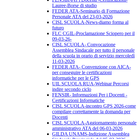
Lauree-Borse di studio
FEDER ATA-Seminario di Formazione
Personale ATA del 23-03-2026
CISL SCUOLA-News-diamo forma al
futuro
FLC CGIL-Proclamazione Sciopero per il
09-03-26-
CISL SCUOLA- Convocazione
Assemblea Sindacale per tutto il personale
della scuola in orario di servizio mercoledì
11-03-2026
FEDER ATA- Convenzione con AICA-
per conseguire le certificazioni
informatiche per le GPS
UIL SCUOLA RUA-Webinar Percorsi
indire secondo ciclo
FENSIR- Informazioni Per i Docenti -
Certificazioni Informatiche
CISL SCUOLA-incontro GPS 2026-come
compilare correttamente la domanda per
Docenti
CISL SCUOLA-Aggiornamento personale
amministrativo ATA del 06-03-2026
GILDA UNAMS-Indizione Assemblea