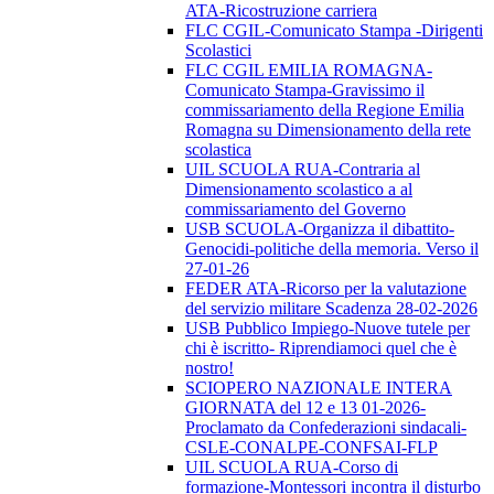
ATA-Ricostruzione carriera
FLC CGIL-Comunicato Stampa -Dirigenti
Scolastici
FLC CGIL EMILIA ROMAGNA-
Comunicato Stampa-Gravissimo il
commissariamento della Regione Emilia
Romagna su Dimensionamento della rete
scolastica
UIL SCUOLA RUA-Contraria al
Dimensionamento scolastico a al
commissariamento del Governo
USB SCUOLA-Organizza il dibattito-
Genocidi-politiche della memoria. Verso il
27-01-26
FEDER ATA-Ricorso per la valutazione
del servizio militare Scadenza 28-02-2026
USB Pubblico Impiego-Nuove tutele per
chi è iscritto- Riprendiamoci quel che è
nostro!
SCIOPERO NAZIONALE INTERA
GIORNATA del 12 e 13 01-2026-
Proclamato da Confederazioni sindacali-
CSLE-CONALPE-CONFSAI-FLP
UIL SCUOLA RUA-Corso di
formazione-Montessori incontra il disturbo