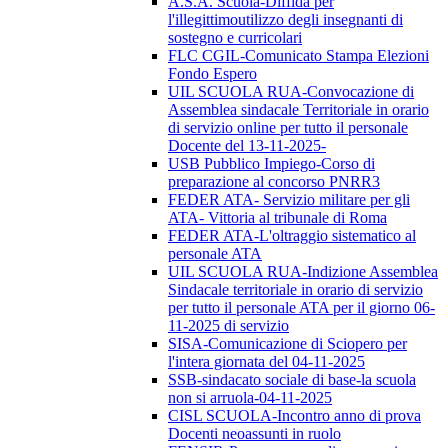
A.S.A. Scuola-Diffida per
l'illegittimoutilizzo degli insegnanti di
sostegno e curricolari
FLC CGIL-Comunicato Stampa Elezioni
Fondo Espero
UIL SCUOLA RUA-Convocazione di
Assemblea sindacale Territoriale in orario
di servizio online per tutto il personale
Docente del 13-11-2025-
USB Pubblico Impiego-Corso di
preparazione al concorso PNRR3
FEDER ATA- Servizio militare per gli
ATA- Vittoria al tribunale di Roma
FEDER ATA-L'oltraggio sistematico al
personale ATA
UIL SCUOLA RUA-Indizione Assemblea
Sindacale territoriale in orario di servizio
per tutto il personale ATA per il giorno 06-
11-2025 di servizio
SISA-Comunicazione di Sciopero per
l'intera giornata del 04-11-2025
SSB-sindacato sociale di base-la scuola
non si arruola-04-11-2025
CISL SCUOLA-Incontro anno di prova
Docenti neoassunti in ruolo