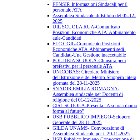
FENSIR-Informazioni Sindacali per il
personale ATA
Assemblea Sindacale di Istituto del 05-12-
2025
UIL SCUOLA RUA-Comunicato
Posizioni Economiche ATA-Abbinamento
aule-Candidati
FLC CGIL-Comunicato Posizioni
Economiche ATA-Abbinamenti sedi-
Candidati-Una Gestione inaccettabile
POLITEIA SCUOLA-Chiusura per i
prefestivi per il personale ATA
UNICOBAS: Circolare Ministero
dell'Istruzione e del Merito-Sciopero intera
giornata del 28-11-2025
SNADIR EMILIA ROMAGNA-
Assemblea sindacale per Docenti di
religione del 01-12-2025
CISL SCUOLA-Presenta "A scuola diamo
forma al futuro"
USB PUBBLICO IMPIEGO-Sciopero
Generale del 28-11-2025
GILDA UNAMS- Convocazione di
Assemblea Sindacale per il 29-11-2025
USB Pubblico Impiego-Convocazione di