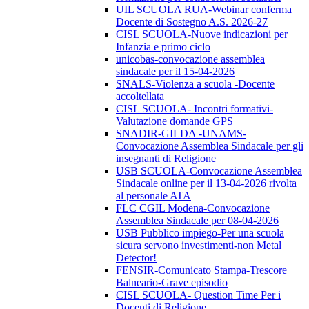
UIL SCUOLA RUA-Webinar conferma
Docente di Sostegno A.S. 2026-27
CISL SCUOLA-Nuove indicazioni per
Infanzia e primo ciclo
unicobas-convocazione assemblea
sindacale per il 15-04-2026
SNALS-Violenza a scuola -Docente
accoltellata
CISL SCUOLA- Incontri formativi-
Valutazione domande GPS
SNADIR-GILDA -UNAMS-
Convocazione Assemblea Sindacale per gli
insegnanti di Religione
USB SCUOLA-Convocazione Assemblea
Sindacale online per il 13-04-2026 rivolta
al personale ATA
FLC CGIL Modena-Convocazione
Assemblea Sindacale per 08-04-2026
USB Pubblico impiego-Per una scuola
sicura servono investimenti-non Metal
Detector!
FENSIR-Comunicato Stampa-Trescore
Balneario-Grave episodio
CISL SCUOLA- Question Time Per i
Docenti di Religione