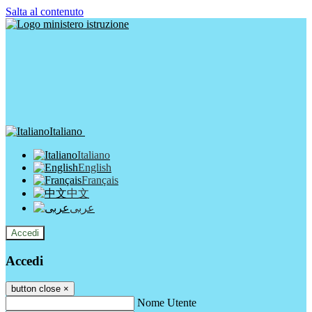
Salta al contenuto
Italiano
Italiano
English
Français
中文
عربى
Accedi
Accedi
button close
×
Nome Utente