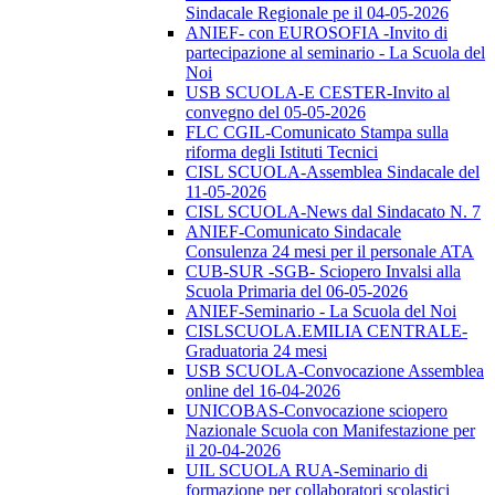
Sindacale Regionale pe il 04-05-2026
ANIEF- con EUROSOFIA -Invito di
partecipazione al seminario - La Scuola del
Noi
USB SCUOLA-E CESTER-Invito al
convegno del 05-05-2026
FLC CGIL-Comunicato Stampa sulla
riforma degli Istituti Tecnici
CISL SCUOLA-Assemblea Sindacale del
11-05-2026
CISL SCUOLA-News dal Sindacato N. 7
ANIEF-Comunicato Sindacale
Consulenza 24 mesi per il personale ATA
CUB-SUR -SGB- Sciopero Invalsi alla
Scuola Primaria del 06-05-2026
ANIEF-Seminario - La Scuola del Noi
CISLSCUOLA.EMILIA CENTRALE-
Graduatoria 24 mesi
USB SCUOLA-Convocazione Assemblea
online del 16-04-2026
UNICOBAS-Convocazione sciopero
Nazionale Scuola con Manifestazione per
il 20-04-2026
UIL SCUOLA RUA-Seminario di
formazione per collaboratori scolastici