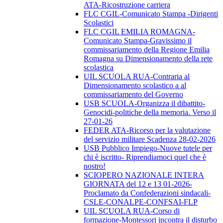
ATA-Ricostruzione carriera
FLC CGIL-Comunicato Stampa -Dirigenti
Scolastici
FLC CGIL EMILIA ROMAGNA-
Comunicato Stampa-Gravissimo il
commissariamento della Regione Emilia
Romagna su Dimensionamento della rete
scolastica
UIL SCUOLA RUA-Contraria al
Dimensionamento scolastico a al
commissariamento del Governo
USB SCUOLA-Organizza il dibattito-
Genocidi-politiche della memoria. Verso il
27-01-26
FEDER ATA-Ricorso per la valutazione
del servizio militare Scadenza 28-02-2026
USB Pubblico Impiego-Nuove tutele per
chi è iscritto- Riprendiamoci quel che è
nostro!
SCIOPERO NAZIONALE INTERA
GIORNATA del 12 e 13 01-2026-
Proclamato da Confederazioni sindacali-
CSLE-CONALPE-CONFSAI-FLP
UIL SCUOLA RUA-Corso di
formazione-Montessori incontra il disturbo