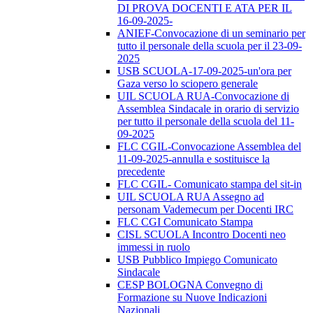
DI PROVA DOCENTI E ATA PER IL
16-09-2025-
ANIEF-Convocazione di un seminario per
tutto il personale della scuola per il 23-09-
2025
USB SCUOLA-17-09-2025-un'ora per
Gaza verso lo sciopero generale
UIL SCUOLA RUA-Convocazione di
Assemblea Sindacale in orario di servizio
per tutto il personale della scuola del 11-
09-2025
FLC CGIL-Convocazione Assemblea del
11-09-2025-annulla e sostituisce la
precedente
FLC CGIL- Comunicato stampa del sit-in
UIL SCUOLA RUA Assegno ad
personam Vademecum per Docenti IRC
FLC CGI Comunicato Stampa
CISL SCUOLA Incontro Docenti neo
immessi in ruolo
USB Pubblico Impiego Comunicato
Sindacale
CESP BOLOGNA Convegno di
Formazione su Nuove Indicazioni
Nazionali