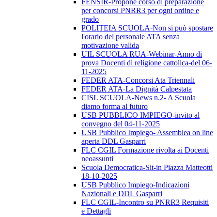
FENSIR-Propone corso di preparazione
per concorsi PNRR3 per ogni ordine e
grado
POLITEIA SCUOLA-Non si può spostare
l'orario del personale ATA senza
motivazione valida
UIL SCUOLA RUA-Webinar-Anno di
prova Docenti di religione cattolica-del 06-
11-2025
FEDER ATA-Concorsi Ata Triennali
FEDER ATA-La Dignità Calpestata
CISL SCUOLA-News n.2- A Scuola
diamo forma al futuro
USB PUBBLICO IMPIEGO-invito al
convegno del 04-11-2025
USB Pubblico Impiego- Assemblea on line
aperta DDL Gasparri
FLC CGIL Formazione rivolta ai Docenti
neoassunti
Scuola Democratica-Sit-in Piazza Matteotti
18-10-2025
USB Pubblico Impiego-Indicazioni
Nazionali e DDL Gasparri
FLC CGIL-Incontro su PNRR3 Requisiti
e Dettagli