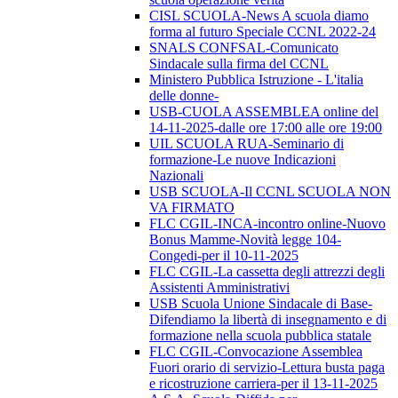
CISL SCUOLA-News A scuola diamo
forma al futuro Speciale CCNL 2022-24
SNALS CONFSAL-Comunicato
Sindacale sulla firma del CCNL
Ministero Pubblica Istruzione - L'italia
delle donne-
USB-CUOLA ASSEMBLEA online del
14-11-2025-dalle ore 17:00 alle ore 19:00
UIL SCUOLA RUA-Seminario di
formazione-Le nuove Indicazioni
Nazionali
USB SCUOLA-Il CCNL SCUOLA NON
VA FIRMATO
FLC CGIL-INCA-incontro online-Nuovo
Bonus Mamme-Novità legge 104-
Congedi-per il 10-11-2025
FLC CGIL-La cassetta degli attrezzi degli
Assistenti Amministrativi
USB Scuola Unione Sindacale di Base-
Difendiamo la libertà di insegnamento e di
formazione nella scuola pubblica statale
FLC CGIL-Convocazione Assemblea
Fuori orario di servizio-Lettura busta paga
e ricostruzione carriera-per il 13-11-2025