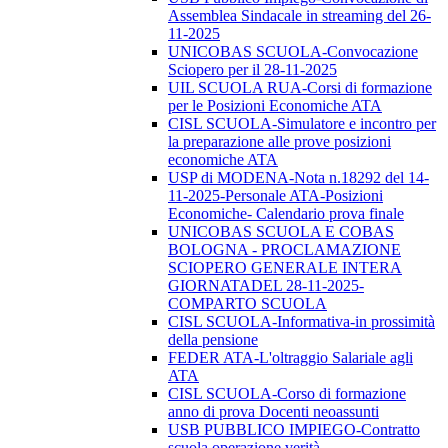
Assemblea Sindacale in streaming del 26-
11-2025
UNICOBAS SCUOLA-Convocazione
Sciopero per il 28-11-2025
UIL SCUOLA RUA-Corsi di formazione
per le Posizioni Economiche ATA
CISL SCUOLA-Simulatore e incontro per
la preparazione alle prove posizioni
economiche ATA
USP di MODENA-Nota n.18292 del 14-
11-2025-Personale ATA-Posizioni
Economiche- Calendario prova finale
UNICOBAS SCUOLA E COBAS
BOLOGNA - PROCLAMAZIONE
SCIOPERO GENERALE INTERA
GIORNATADEL 28-11-2025-
COMPARTO SCUOLA
CISL SCUOLA-Informativa-in prossimità
della pensione
FEDER ATA-L'oltraggio Salariale agli
ATA
CISL SCUOLA-Corso di formazione
anno di prova Docenti neoassunti
USB PUBBLICO IMPIEGO-Contratto
scuola operazione verità