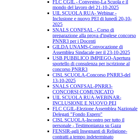
FLC CGIL - Convegno-La Scuola e il
mondo del lavoro del 21-10-2025
UIL SCUOLA RUA- Webinar -
Inclusione e nuovo PEI di lunedì 20-10-
2025
SNALS CONFSAL - Corso di
preparazione alla prova d'inglese concorso
PNNR3 per i Docenti
GILDA UNAMS-Convocazione di
Assemblea Sindacale per il 23-10-2025
USB PUBBLICO IMPIEGO-Apertura
sportello di consulenza per iscrizione al
concorso PNRR3
CISL SCUOLA-Concorso PNRR3-del
13-10-2025
SNALS CONFSAL-PNRR3-
CONCORSI COMUNICATO
UIL SCUOLA RUA-WEBINAR-
INCLUSIONE E NUOVO PEI
FLC CGIL-Elezione Assemblea Nazionale
Delegati "Fondo Espero"
CISL SCUOLA-Incontro per tutto il
personale - Testimonianza su Gaza
FENSIR-agli Insegnanti di Religione-
contratti a tempo indeterminato