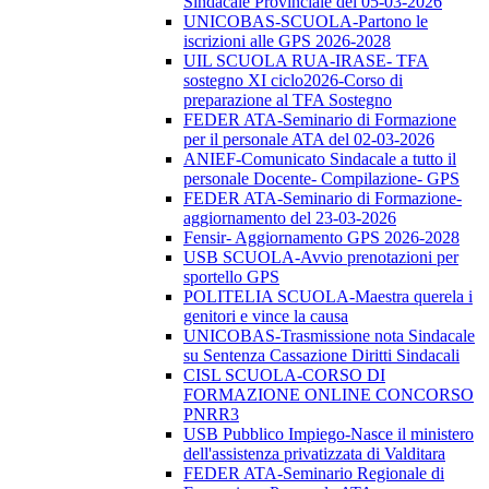
Sindacale Provinciale del 05-03-2026
UNICOBAS-SCUOLA-Partono le
iscrizioni alle GPS 2026-2028
UIL SCUOLA RUA-IRASE- TFA
sostegno XI ciclo2026-Corso di
preparazione al TFA Sostegno
FEDER ATA-Seminario di Formazione
per il personale ATA del 02-03-2026
ANIEF-Comunicato Sindacale a tutto il
personale Docente- Compilazione- GPS
FEDER ATA-Seminario di Formazione-
aggiornamento del 23-03-2026
Fensir- Aggiornamento GPS 2026-2028
USB SCUOLA-Avvio prenotazioni per
sportello GPS
POLITELIA SCUOLA-Maestra querela i
genitori e vince la causa
UNICOBAS-Trasmissione nota Sindacale
su Sentenza Cassazione Diritti Sindacali
CISL SCUOLA-CORSO DI
FORMAZIONE ONLINE CONCORSO
PNRR3
USB Pubblico Impiego-Nasce il ministero
dell'assistenza privatizzata di Valditara
FEDER ATA-Seminario Regionale di