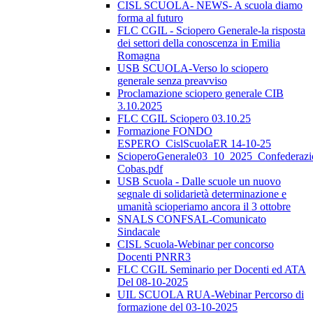
CISL SCUOLA- NEWS- A scuola diamo
forma al futuro
FLC CGIL - Sciopero Generale-la risposta
dei settori della conoscenza in Emilia
Romagna
USB SCUOLA-Verso lo sciopero
generale senza preavviso
Proclamazione sciopero generale CIB
3.10.2025
FLC CGIL Sciopero 03.10.25
Formazione FONDO
ESPERO_CislScuolaER 14-10-25
ScioperoGenerale03_10_2025_Confederazi
Cobas.pdf
USB Scuola - Dalle scuole un nuovo
segnale di solidarietà determinazione e
umanità scioperiamo ancora il 3 ottobre
SNALS CONFSAL-Comunicato
Sindacale
CISL Scuola-Webinar per concorso
Docenti PNRR3
FLC CGIL Seminario per Docenti ed ATA
Del 08-10-2025
UIL SCUOLA RUA-Webinar Percorso di
formazione del 03-10-2025