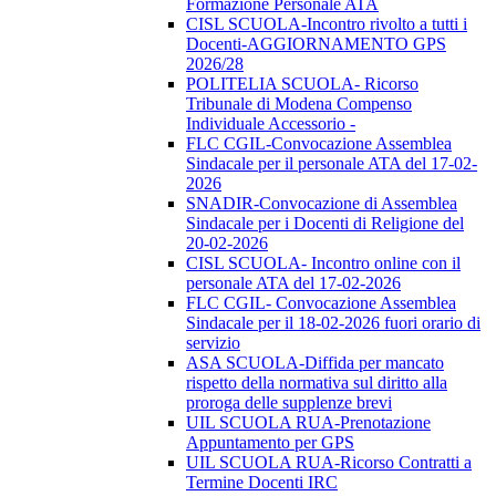
Formazione Personale ATA
CISL SCUOLA-Incontro rivolto a tutti i
Docenti-AGGIORNAMENTO GPS
2026/28
POLITELIA SCUOLA- Ricorso
Tribunale di Modena Compenso
Individuale Accessorio -
FLC CGIL-Convocazione Assemblea
Sindacale per il personale ATA del 17-02-
2026
SNADIR-Convocazione di Assemblea
Sindacale per i Docenti di Religione del
20-02-2026
CISL SCUOLA- Incontro online con il
personale ATA del 17-02-2026
FLC CGIL- Convocazione Assemblea
Sindacale per il 18-02-2026 fuori orario di
servizio
ASA SCUOLA-Diffida per mancato
rispetto della normativa sul diritto alla
proroga delle supplenze brevi
UIL SCUOLA RUA-Prenotazione
Appuntamento per GPS
UIL SCUOLA RUA-Ricorso Contratti a
Termine Docenti IRC