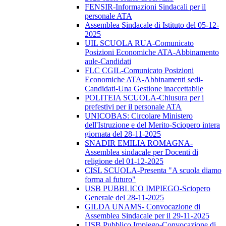
FENSIR-Informazioni Sindacali per il
personale ATA
Assemblea Sindacale di Istituto del 05-12-
2025
UIL SCUOLA RUA-Comunicato
Posizioni Economiche ATA-Abbinamento
aule-Candidati
FLC CGIL-Comunicato Posizioni
Economiche ATA-Abbinamenti sedi-
Candidati-Una Gestione inaccettabile
POLITEIA SCUOLA-Chiusura per i
prefestivi per il personale ATA
UNICOBAS: Circolare Ministero
dell'Istruzione e del Merito-Sciopero intera
giornata del 28-11-2025
SNADIR EMILIA ROMAGNA-
Assemblea sindacale per Docenti di
religione del 01-12-2025
CISL SCUOLA-Presenta "A scuola diamo
forma al futuro"
USB PUBBLICO IMPIEGO-Sciopero
Generale del 28-11-2025
GILDA UNAMS- Convocazione di
Assemblea Sindacale per il 29-11-2025
USB Pubblico Impiego-Convocazione di