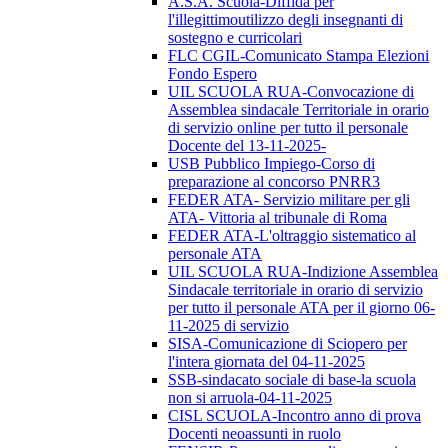
A.S.A. Scuola-Diffida per
l'illegittimoutilizzo degli insegnanti di
sostegno e curricolari
FLC CGIL-Comunicato Stampa Elezioni
Fondo Espero
UIL SCUOLA RUA-Convocazione di
Assemblea sindacale Territoriale in orario
di servizio online per tutto il personale
Docente del 13-11-2025-
USB Pubblico Impiego-Corso di
preparazione al concorso PNRR3
FEDER ATA- Servizio militare per gli
ATA- Vittoria al tribunale di Roma
FEDER ATA-L'oltraggio sistematico al
personale ATA
UIL SCUOLA RUA-Indizione Assemblea
Sindacale territoriale in orario di servizio
per tutto il personale ATA per il giorno 06-
11-2025 di servizio
SISA-Comunicazione di Sciopero per
l'intera giornata del 04-11-2025
SSB-sindacato sociale di base-la scuola
non si arruola-04-11-2025
CISL SCUOLA-Incontro anno di prova
Docenti neoassunti in ruolo