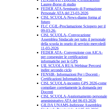
Lauree-Borse di studio
FEDER ATA-Seminario di Formazione
Personale ATA del 23-03-2026
CISL SCUOLA-News-diamo forma al
futuro
FLC CGIL-Proclamazione Sciopero per il
09-03-26-
CISL SCUOLA- Convocazione
Assemblea Sindacale per tutto il personale
della scuola in orario di servizio mercoledì
11-03-2026
FEDER ATA- Convenzione con AICA-
per conseguire le certificazioni
informatiche per le GPS
UIL SCUOLA RUA-Webinar Percorsi
indire secondo ciclo
FENSIR- Informazioni Per i Docenti -
Certificazioni Informatiche
CISL SCUOLA-incontro GPS 2026-come
compilare correttamente la domanda per
Docenti
CISL SCUOLA-Aggiornamento personale
amministrativo ATA del 06-03-2026
GILDA UNAMS-Indizione Assemblea