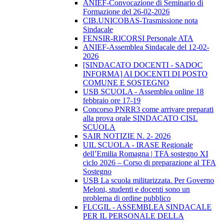
ANIEF-Convocazione di Seminario di
Formazione del 26-02-2026
CIB.UNICOBAS-Trasmissione nota
Sindacale
FENSIR-RICORSI Personale ATA
ANIEF-Assemblea Sindacale del 12-02-
2026
[SINDACATO DOCENTI - SADOC
INFORMA] AI DOCENTI DI POSTO
COMUNE E SOSTEGNO
USB SCUOLA - Assemblea online 18
febbraio ore 17-19
Concorso PNRR3 come arrivare preparati
alla prova orale SINDACATO CISL
SCUOLA
SAIR NOTIZIE N. 2- 2026
UIL SCUOLA - IRASE Regionale
dell’Emilia Romagna | TFA sostegno XI
ciclo 2026 – Corso di preparazione al TFA
Sostegno
USB La scuola militarizzata. Per Governo
Meloni, studenti e docenti sono un
problema di ordine pubblico
FLCGIL - ASSEMBLEA SINDACALE
PER IL PERSONALE DELLA