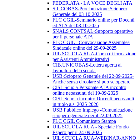
FEDER.ATA - LA VOCE DEGLI ATA
S.I. COBAS-Proclamazione Sciopero
Generale del 03-10-2025
FLC CGIL-Seminario online per Docenti
ed ATA del 08-10-2025
SNALS CONFSAL-Supporto operativo
per il personale ATA
FLC CGIL - Convocazione Assemblea
Sindacale online del 29-09-2025
UIL SCUOLA RUA-Corso di formazione
per Assistenti Amministrativi
CIB.UNICOBAS-Lettera aperta ai
lavoratori della scuola
USB-Sciopero Generale del 22-09-2025-
Anche senza circolare si può scioperare
CISL Scuola-Personale ATA incontro
online neoassunti del 19-09-2025
CISL Scuola incontro Docenti neoassunti
in ruolo a.s. 2025-2026
USB Pubblico Impiego -Comunicazione
sciopero generale per il 22-09-2025
FLC CGIL Comunicato Stampa
UIL SCUOLA RUA - Speciale Fondo
Espero per il 24-09-2025
UIL SCUOLA RUA-WEBINAR-ANNO