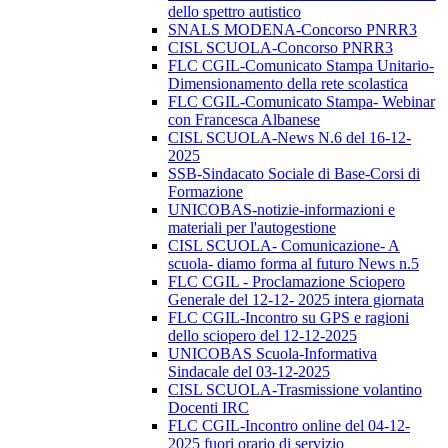
dello spettro autistico
SNALS MODENA-Concorso PNRR3
CISL SCUOLA-Concorso PNRR3
FLC CGIL-Comunicato Stampa Unitario-
Dimensionamento della rete scolastica
FLC CGIL-Comunicato Stampa- Webinar
con Francesca Albanese
CISL SCUOLA-News N.6 del 16-12-
2025
SSB-Sindacato Sociale di Base-Corsi di
Formazione
UNICOBAS-notizie-informazioni e
materiali per l'autogestione
CISL SCUOLA- Comunicazione- A
scuola- diamo forma al futuro News n.5
FLC CGIL - Proclamazione Sciopero
Generale del 12-12- 2025 intera giornata
FLC CGIL-Incontro su GPS e ragioni
dello sciopero del 12-12-2025
UNICOBAS Scuola-Informativa
Sindacale del 03-12-2025
CISL SCUOLA-Trasmissione volantino
Docenti IRC
FLC CGIL-Incontro online del 04-12-
2025 fuori orario di servizio