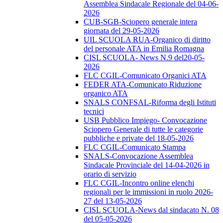
Assemblea Sindacale Regionale del 04-06-
2026
CUB-SGB-Sciopero generale intera
giornata del 29-05-2026
UIL SCUOLA RUA-Organico di diritto
del personale ATA in Emilia Romagna
CISL SCUOLA- News N.9 del20-05-
2026
FLC CGIL-Comunicato Organici ATA
FEDER ATA-Comunicato Riduzione
organico ATA
SNALS CONFSAL-Riforma degli Istituti
tecnici
USB Pubblico Impiego- Convocazione
Sciopero Generale di tutte le categorie
pubbliche e private del 18-05-2026
FLC CGIL-Comunicato Stampa
SNALS-Convocazione Assemblea
Sindacale Provinciale del 14-04-2026 in
orario di servizio
FLC CGIL-Incontro online elenchi
regionali per le immissioni in ruolo 2026-
27 del 13-05-2026
CISL SCUOLA-News dal sindacato N. 08
del 05-05-2026