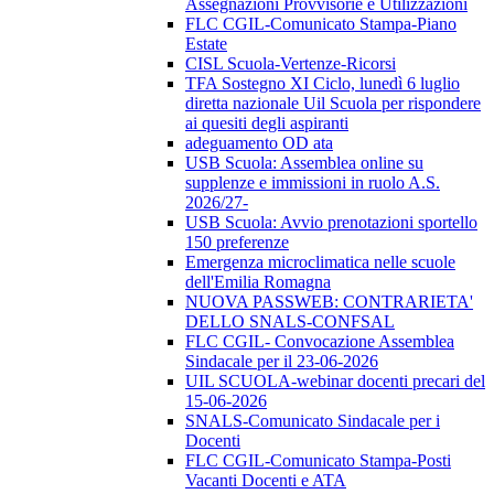
Assegnazioni Provvisorie e Utilizzazioni
FLC CGIL-Comunicato Stampa-Piano
Estate
CISL Scuola-Vertenze-Ricorsi
TFA Sostegno XI Ciclo, lunedì 6 luglio
diretta nazionale Uil Scuola per rispondere
ai quesiti degli aspiranti
adeguamento OD ata
USB Scuola: Assemblea online su
supplenze e immissioni in ruolo A.S.
2026/27-
USB Scuola: Avvio prenotazioni sportello
150 preferenze
Emergenza microclimatica nelle scuole
dell'Emilia Romagna
NUOVA PASSWEB: CONTRARIETA'
DELLO SNALS-CONFSAL
FLC CGIL- Convocazione Assemblea
Sindacale per il 23-06-2026
UIL SCUOLA-webinar docenti precari del
15-06-2026
SNALS-Comunicato Sindacale per i
Docenti
FLC CGIL-Comunicato Stampa-Posti
Vacanti Docenti e ATA