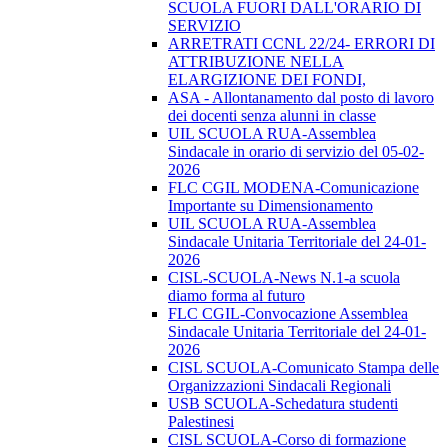
SCUOLA FUORI DALL'ORARIO DI
SERVIZIO
ARRETRATI CCNL 22/24- ERRORI DI
ATTRIBUZIONE NELLA
ELARGIZIONE DEI FONDI,
ASA - Allontanamento dal posto di lavoro
dei docenti senza alunni in classe
UIL SCUOLA RUA-Assemblea
Sindacale in orario di servizio del 05-02-
2026
FLC CGIL MODENA-Comunicazione
Importante su Dimensionamento
UIL SCUOLA RUA-Assemblea
Sindacale Unitaria Territoriale del 24-01-
2026
CISL-SCUOLA-News N.1-a scuola
diamo forma al futuro
FLC CGIL-Convocazione Assemblea
Sindacale Unitaria Territoriale del 24-01-
2026
CISL SCUOLA-Comunicato Stampa delle
Organizzazioni Sindacali Regionali
USB SCUOLA-Schedatura studenti
Palestinesi
CISL SCUOLA-Corso di formazione