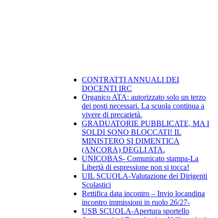
CONTRATTI ANNUALI DEI
DOCENTI IRC
Organico ATA: autorizzato solo un terzo
dei posti necessari. La scuola continua a
vivere di precarietà.
GRADUATORIE PUBBLICATE, MA I
SOLDI SONO BLOCCATI! IL
MINISTERO SI DIMENTICA
(ANCORA) DEGLI ATA.
UNICOBAS- Comunicato stampa-La
Libertà di espressione non si tocca!
UIL SCUOLA-Valutazione dei Dirigenti
Scolastici
Rettifica data incontro – Invio locandina
incontro immissioni in ruolo 26/27-
USB SCUOLA-Apertura sportello