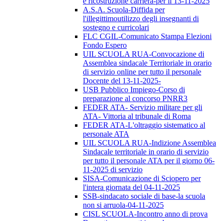
e ricostruzione carriera-per il 13-11-2025
A.S.A. Scuola-Diffida per
l'illegittimoutilizzo degli insegnanti di
sostegno e curricolari
FLC CGIL-Comunicato Stampa Elezioni
Fondo Espero
UIL SCUOLA RUA-Convocazione di
Assemblea sindacale Territoriale in orario
di servizio online per tutto il personale
Docente del 13-11-2025-
USB Pubblico Impiego-Corso di
preparazione al concorso PNRR3
FEDER ATA- Servizio militare per gli
ATA- Vittoria al tribunale di Roma
FEDER ATA-L'oltraggio sistematico al
personale ATA
UIL SCUOLA RUA-Indizione Assemblea
Sindacale territoriale in orario di servizio
per tutto il personale ATA per il giorno 06-
11-2025 di servizio
SISA-Comunicazione di Sciopero per
l'intera giornata del 04-11-2025
SSB-sindacato sociale di base-la scuola
non si arruola-04-11-2025
CISL SCUOLA-Incontro anno di prova