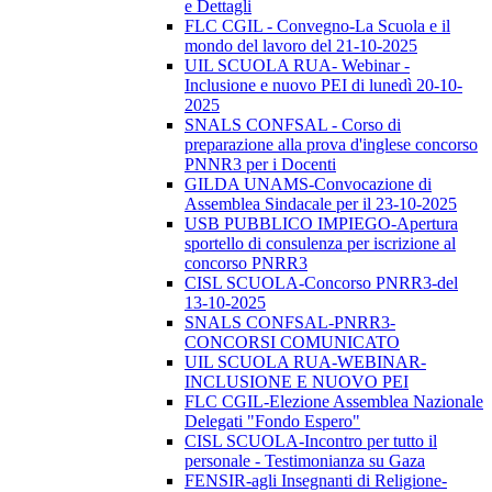
e Dettagli
FLC CGIL - Convegno-La Scuola e il
mondo del lavoro del 21-10-2025
UIL SCUOLA RUA- Webinar -
Inclusione e nuovo PEI di lunedì 20-10-
2025
SNALS CONFSAL - Corso di
preparazione alla prova d'inglese concorso
PNNR3 per i Docenti
GILDA UNAMS-Convocazione di
Assemblea Sindacale per il 23-10-2025
USB PUBBLICO IMPIEGO-Apertura
sportello di consulenza per iscrizione al
concorso PNRR3
CISL SCUOLA-Concorso PNRR3-del
13-10-2025
SNALS CONFSAL-PNRR3-
CONCORSI COMUNICATO
UIL SCUOLA RUA-WEBINAR-
INCLUSIONE E NUOVO PEI
FLC CGIL-Elezione Assemblea Nazionale
Delegati "Fondo Espero"
CISL SCUOLA-Incontro per tutto il
personale - Testimonianza su Gaza
FENSIR-agli Insegnanti di Religione-