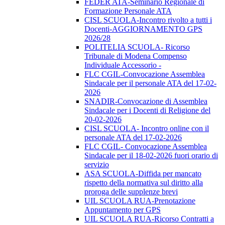
FEDER ATA-Seminario Regionale di
Formazione Personale ATA
CISL SCUOLA-Incontro rivolto a tutti i
Docenti-AGGIORNAMENTO GPS
2026/28
POLITELIA SCUOLA- Ricorso
Tribunale di Modena Compenso
Individuale Accessorio -
FLC CGIL-Convocazione Assemblea
Sindacale per il personale ATA del 17-02-
2026
SNADIR-Convocazione di Assemblea
Sindacale per i Docenti di Religione del
20-02-2026
CISL SCUOLA- Incontro online con il
personale ATA del 17-02-2026
FLC CGIL- Convocazione Assemblea
Sindacale per il 18-02-2026 fuori orario di
servizio
ASA SCUOLA-Diffida per mancato
rispetto della normativa sul diritto alla
proroga delle supplenze brevi
UIL SCUOLA RUA-Prenotazione
Appuntamento per GPS
UIL SCUOLA RUA-Ricorso Contratti a