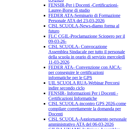
FENSIR-Per i Docenti -Certificazioni-
Lauree-Borse di studio
FEDER ATA-Seminario di Formazione
Personale ATA del 23-03-2026
CISL SCUOLA-News-diamo forma al
futuro
FLC CGIL-Proclamazione Sciopero per il
09-03-26-
CISL SCUOLA- Convocazione
Assemblea Sindacale per tutto il personale
della scuola in orario di servizio mercoledì
11-03-2026
FEDER ATA- Convenzione con AICA-
per conseguire le certificazioni
informatiche per le GPS
UIL SCUOLA RUA-Webinar Percorsi
indire secondo ciclo
FENSIR- Informazioni Per i Docenti -
Certificazioni Informatiche
CISL SCUOLA-incontro GPS 2026-come
compilare correttamente la domanda per
Docenti
CISL SCUOLA-Aggiornamento personale
amministrativo ATA del 06-03-2026