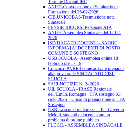
Termine Docenti IRC
ANIEF-Convocazione di Seminario di
Formazione del 26-02-2026
CIB.UNICOBAS-Trasmissione nota
Sindacale
FENSIR-RICORSI Personale ATA
ANIEF-Assemblea Sindacale del 12-02-
2026
[SINDACATO DOCENTI - SADOC
INFORMA] AI DOCENTI DI POSTO
COMUNE E SOSTEGNO
USB SCUOLA - Assemblea online 18
febbraio ore 17-19
Concorso PNRR3 come arrivare preparati
alla prova orale SINDACATO CISL
SCUOLA
SAIR NOTIZIE N. 2- 2026
UIL SCUOLA - IRASE Regionale
dell’Emilia Romagna | TFA sostegno XI
ciclo 2026 – Corso di preparazione al TFA
Sostegno
USB La scuola militarizzata. Per Governo
Meloni, studenti e docenti sono un
problema di ordine pubblico
FLCGIL - ASSEMBLEA SINDACALE