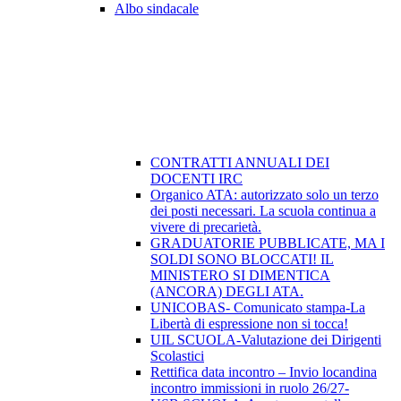
Albo sindacale
CONTRATTI ANNUALI DEI
DOCENTI IRC
Organico ATA: autorizzato solo un terzo
dei posti necessari. La scuola continua a
vivere di precarietà.
GRADUATORIE PUBBLICATE, MA I
SOLDI SONO BLOCCATI! IL
MINISTERO SI DIMENTICA
(ANCORA) DEGLI ATA.
UNICOBAS- Comunicato stampa-La
Libertà di espressione non si tocca!
UIL SCUOLA-Valutazione dei Dirigenti
Scolastici
Rettifica data incontro – Invio locandina
incontro immissioni in ruolo 26/27-