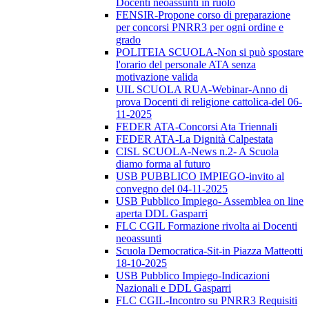
Docenti neoassunti in ruolo
FENSIR-Propone corso di preparazione
per concorsi PNRR3 per ogni ordine e
grado
POLITEIA SCUOLA-Non si può spostare
l'orario del personale ATA senza
motivazione valida
UIL SCUOLA RUA-Webinar-Anno di
prova Docenti di religione cattolica-del 06-
11-2025
FEDER ATA-Concorsi Ata Triennali
FEDER ATA-La Dignità Calpestata
CISL SCUOLA-News n.2- A Scuola
diamo forma al futuro
USB PUBBLICO IMPIEGO-invito al
convegno del 04-11-2025
USB Pubblico Impiego- Assemblea on line
aperta DDL Gasparri
FLC CGIL Formazione rivolta ai Docenti
neoassunti
Scuola Democratica-Sit-in Piazza Matteotti
18-10-2025
USB Pubblico Impiego-Indicazioni
Nazionali e DDL Gasparri
FLC CGIL-Incontro su PNRR3 Requisiti