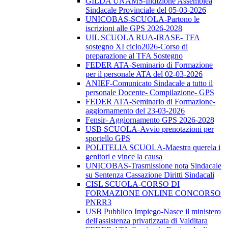
GILDA UNAMS-Indizione Assemblea
Sindacale Provinciale del 05-03-2026
UNICOBAS-SCUOLA-Partono le
iscrizioni alle GPS 2026-2028
UIL SCUOLA RUA-IRASE- TFA
sostegno XI ciclo2026-Corso di
preparazione al TFA Sostegno
FEDER ATA-Seminario di Formazione
per il personale ATA del 02-03-2026
ANIEF-Comunicato Sindacale a tutto il
personale Docente- Compilazione- GPS
FEDER ATA-Seminario di Formazione-
aggiornamento del 23-03-2026
Fensir- Aggiornamento GPS 2026-2028
USB SCUOLA-Avvio prenotazioni per
sportello GPS
POLITELIA SCUOLA-Maestra querela i
genitori e vince la causa
UNICOBAS-Trasmissione nota Sindacale
su Sentenza Cassazione Diritti Sindacali
CISL SCUOLA-CORSO DI
FORMAZIONE ONLINE CONCORSO
PNRR3
USB Pubblico Impiego-Nasce il ministero
dell'assistenza privatizzata di Valditara