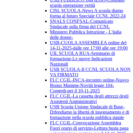
scuola operazione verità
CISL SCUOLA-News A scuola diamo
forma al futuro Speciale CCNL 2022-24
SNALS CONFSAL-Comunicato
Sindacale sulla firma del CCNL
Ministero Pubblica Istruzione - L'italia
delle donne-
USB-CUOLA ASSEMBLEA online del
14-11-2025-dalle ore 17:00 alle ore 19:00
UIL SCUOLA RUA-Seminario di
formazione-Le nuove Indicazioni
Nazionali
USB SCUOLA-Il CCNL SCUOLA NON
VA FIRMATO
FLC CGIL-INCA-incontro online-Nuovo
Bonus Mamme-Novità legge 104-
Congedi-per il 10-11-2025
FLC CGIL-La cassetta degli attrezzi degli
Assistenti Amministrativi
USB Scuola Unione Sindacale di Base-
Difendiamo la libertà di insegnamento e di
formazione nella scuola pubblica statale
FLC CGIL-Convocazione Assemblea
Fuori orario di servizio-Lettura busta paga