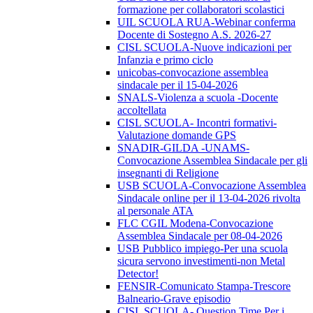
formazione per collaboratori scolastici
UIL SCUOLA RUA-Webinar conferma
Docente di Sostegno A.S. 2026-27
CISL SCUOLA-Nuove indicazioni per
Infanzia e primo ciclo
unicobas-convocazione assemblea
sindacale per il 15-04-2026
SNALS-Violenza a scuola -Docente
accoltellata
CISL SCUOLA- Incontri formativi-
Valutazione domande GPS
SNADIR-GILDA -UNAMS-
Convocazione Assemblea Sindacale per gli
insegnanti di Religione
USB SCUOLA-Convocazione Assemblea
Sindacale online per il 13-04-2026 rivolta
al personale ATA
FLC CGIL Modena-Convocazione
Assemblea Sindacale per 08-04-2026
USB Pubblico impiego-Per una scuola
sicura servono investimenti-non Metal
Detector!
FENSIR-Comunicato Stampa-Trescore
Balneario-Grave episodio
CISL SCUOLA- Question Time Per i