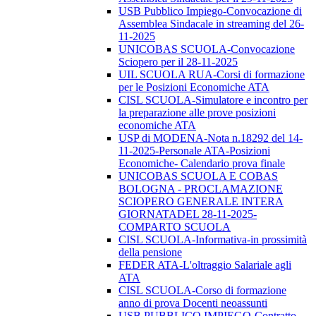
USB Pubblico Impiego-Convocazione di
Assemblea Sindacale in streaming del 26-
11-2025
UNICOBAS SCUOLA-Convocazione
Sciopero per il 28-11-2025
UIL SCUOLA RUA-Corsi di formazione
per le Posizioni Economiche ATA
CISL SCUOLA-Simulatore e incontro per
la preparazione alle prove posizioni
economiche ATA
USP di MODENA-Nota n.18292 del 14-
11-2025-Personale ATA-Posizioni
Economiche- Calendario prova finale
UNICOBAS SCUOLA E COBAS
BOLOGNA - PROCLAMAZIONE
SCIOPERO GENERALE INTERA
GIORNATADEL 28-11-2025-
COMPARTO SCUOLA
CISL SCUOLA-Informativa-in prossimità
della pensione
FEDER ATA-L'oltraggio Salariale agli
ATA
CISL SCUOLA-Corso di formazione
anno di prova Docenti neoassunti
USB PUBBLICO IMPIEGO-Contratto