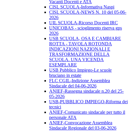
Vacanti Docenti e ATA
CISL SCUOLA-Informativa Naspi
CISL SCUOLA-NEWS N. 10 del 05-06-
2026
UIL SCUOLA-Ricorso Docenti IRC
UNICOBAS - scioglimento riserva gps
2026
USB SCUOLA, OSA E CAMBIARE
ROTTA - TAVOLA ROTONDA
INDICAZIONI NAZIONALI E
TRASFORMAZIONE DELLA
SCUOLA. UNA VICENDA
ESEMPLARE
USB Pubblico Impiego-Le scuole
bruciano in estate
FLC CGIL-Indizione Assemblea
Sindacale del 04-06-2026
ANIEF-Rassegna sindacale n.20 del 25-
05-2026
USB-PUBBLICO IMPIEGO-Riforma dei
tecnici
ANIEF-Comunicato sindacale per tutto il
personale ATA
ANIEF-Convocazione Assemblea
Sindacale Regionale del 03-06-2026