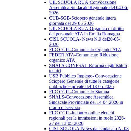
UIL SCUOLA RUA-Convocazione
Assemblea Sindacale Regionale del 04-06-
2026
CUB-SGB-Sciopero generale intera
giornata del 29-05-2026
UIL SCUOLA RUA-Organico di diritto
del personale ATA in Emilia Romagna
CISL SCUOLA- News N.9 del20-05-
2026
FLC CGIL-Comunicato Organici ATA
FEDER ATA-Comunicato Riduzione
organico ATA
SNALS CONFSAL-Riforma degli Istituti
tecnici
USB Pubblico Impiego- Convocazione
Sciopero Generale di tutte le categorie
pubbliche e private del 18-05-2026
FLC CGIL-Comunicato Stampa
SNALS-Convocazione Assemblea
Sindacale Provinciale del 14-04-2026 in
orario di servizio
FLC CGIL-Incontro online elenchi
regionali per le immissioni in ruolo 2026-
27 del 13-05-2026
CISL SCUOLA-News dal sindacato N. 08