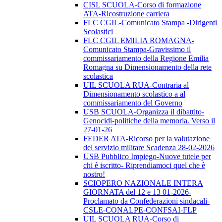
CISL SCUOLA-Corso di formazione
ATA-Ricostruzione carriera
FLC CGIL-Comunicato Stampa -Dirigenti
Scolastici
FLC CGIL EMILIA ROMAGNA-
Comunicato Stampa-Gravissimo il
commissariamento della Regione Emilia
Romagna su Dimensionamento della rete
scolastica
UIL SCUOLA RUA-Contraria al
Dimensionamento scolastico a al
commissariamento del Governo
USB SCUOLA-Organizza il dibattito-
Genocidi-politiche della memoria. Verso il
27-01-26
FEDER ATA-Ricorso per la valutazione
del servizio militare Scadenza 28-02-2026
USB Pubblico Impiego-Nuove tutele per
chi è iscritto- Riprendiamoci quel che è
nostro!
SCIOPERO NAZIONALE INTERA
GIORNATA del 12 e 13 01-2026-
Proclamato da Confederazioni sindacali-
CSLE-CONALPE-CONFSAI-FLP
UIL SCUOLA RUA-Corso di