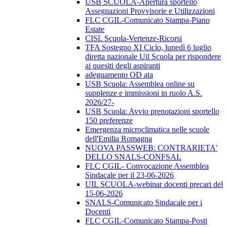
USB SCUOLA-Apertura sportello
Assegnazioni Provvisorie e Utilizzazioni
FLC CGIL-Comunicato Stampa-Piano
Estate
CISL Scuola-Vertenze-Ricorsi
TFA Sostegno XI Ciclo, lunedì 6 luglio
diretta nazionale Uil Scuola per rispondere
ai quesiti degli aspiranti
adeguamento OD ata
USB Scuola: Assemblea online su
supplenze e immissioni in ruolo A.S.
2026/27-
USB Scuola: Avvio prenotazioni sportello
150 preferenze
Emergenza microclimatica nelle scuole
dell'Emilia Romagna
NUOVA PASSWEB: CONTRARIETA'
DELLO SNALS-CONFSAL
FLC CGIL- Convocazione Assemblea
Sindacale per il 23-06-2026
UIL SCUOLA-webinar docenti precari del
15-06-2026
SNALS-Comunicato Sindacale per i
Docenti
FLC CGIL-Comunicato Stampa-Posti