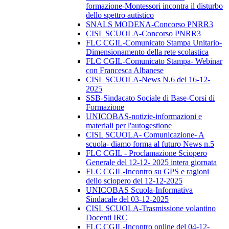
formazione-Montessori incontra il disturbo
dello spettro autistico
SNALS MODENA-Concorso PNRR3
CISL SCUOLA-Concorso PNRR3
FLC CGIL-Comunicato Stampa Unitario-
Dimensionamento della rete scolastica
FLC CGIL-Comunicato Stampa- Webinar
con Francesca Albanese
CISL SCUOLA-News N.6 del 16-12-
2025
SSB-Sindacato Sociale di Base-Corsi di
Formazione
UNICOBAS-notizie-informazioni e
materiali per l'autogestione
CISL SCUOLA- Comunicazione- A
scuola- diamo forma al futuro News n.5
FLC CGIL - Proclamazione Sciopero
Generale del 12-12- 2025 intera giornata
FLC CGIL-Incontro su GPS e ragioni
dello sciopero del 12-12-2025
UNICOBAS Scuola-Informativa
Sindacale del 03-12-2025
CISL SCUOLA-Trasmissione volantino
Docenti IRC
FLC CGIL-Incontro online del 04-12-