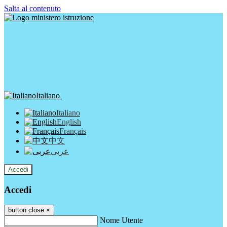
Salta al contenuto
Italiano
Italiano
English
Français
中文
عربى
Accedi
Accedi
button close
×
Nome Utente