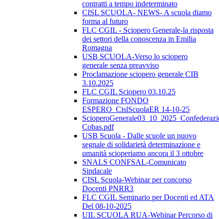
contratti a tempo indeterminato
CISL SCUOLA- NEWS- A scuola diamo
forma al futuro
FLC CGIL - Sciopero Generale-la risposta
dei settori della conoscenza in Emilia
Romagna
USB SCUOLA-Verso lo sciopero
generale senza preavviso
Proclamazione sciopero generale CIB
3.10.2025
FLC CGIL Sciopero 03.10.25
Formazione FONDO
ESPERO_CislScuolaER 14-10-25
ScioperoGenerale03_10_2025_Confederazi
Cobas.pdf
USB Scuola - Dalle scuole un nuovo
segnale di solidarietà determinazione e
umanità scioperiamo ancora il 3 ottobre
SNALS CONFSAL-Comunicato
Sindacale
CISL Scuola-Webinar per concorso
Docenti PNRR3
FLC CGIL Seminario per Docenti ed ATA
Del 08-10-2025
UIL SCUOLA RUA-Webinar Percorso di