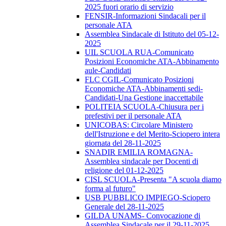
2025 fuori orario di servizio
FENSIR-Informazioni Sindacali per il
personale ATA
Assemblea Sindacale di Istituto del 05-12-
2025
UIL SCUOLA RUA-Comunicato
Posizioni Economiche ATA-Abbinamento
aule-Candidati
FLC CGIL-Comunicato Posizioni
Economiche ATA-Abbinamenti sedi-
Candidati-Una Gestione inaccettabile
POLITEIA SCUOLA-Chiusura per i
prefestivi per il personale ATA
UNICOBAS: Circolare Ministero
dell'Istruzione e del Merito-Sciopero intera
giornata del 28-11-2025
SNADIR EMILIA ROMAGNA-
Assemblea sindacale per Docenti di
religione del 01-12-2025
CISL SCUOLA-Presenta "A scuola diamo
forma al futuro"
USB PUBBLICO IMPIEGO-Sciopero
Generale del 28-11-2025
GILDA UNAMS- Convocazione di
Assemblea Sindacale per il 29-11-2025