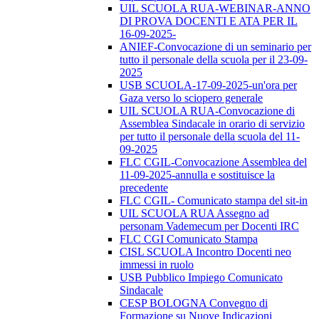
UIL SCUOLA RUA-WEBINAR-ANNO
DI PROVA DOCENTI E ATA PER IL
16-09-2025-
ANIEF-Convocazione di un seminario per
tutto il personale della scuola per il 23-09-
2025
USB SCUOLA-17-09-2025-un'ora per
Gaza verso lo sciopero generale
UIL SCUOLA RUA-Convocazione di
Assemblea Sindacale in orario di servizio
per tutto il personale della scuola del 11-
09-2025
FLC CGIL-Convocazione Assemblea del
11-09-2025-annulla e sostituisce la
precedente
FLC CGIL- Comunicato stampa del sit-in
UIL SCUOLA RUA Assegno ad
personam Vademecum per Docenti IRC
FLC CGI Comunicato Stampa
CISL SCUOLA Incontro Docenti neo
immessi in ruolo
USB Pubblico Impiego Comunicato
Sindacale
CESP BOLOGNA Convegno di
Formazione su Nuove Indicazioni