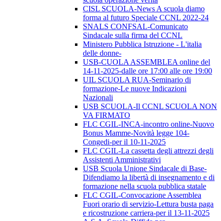
CISL SCUOLA-News A scuola diamo
forma al futuro Speciale CCNL 2022-24
SNALS CONFSAL-Comunicato
Sindacale sulla firma del CCNL
Ministero Pubblica Istruzione - L'italia
delle donne-
USB-CUOLA ASSEMBLEA online del
14-11-2025-dalle ore 17:00 alle ore 19:00
UIL SCUOLA RUA-Seminario di
formazione-Le nuove Indicazioni
Nazionali
USB SCUOLA-Il CCNL SCUOLA NON
VA FIRMATO
FLC CGIL-INCA-incontro online-Nuovo
Bonus Mamme-Novità legge 104-
Congedi-per il 10-11-2025
FLC CGIL-La cassetta degli attrezzi degli
Assistenti Amministrativi
USB Scuola Unione Sindacale di Base-
Difendiamo la libertà di insegnamento e di
formazione nella scuola pubblica statale
FLC CGIL-Convocazione Assemblea
Fuori orario di servizio-Lettura busta paga
e ricostruzione carriera-per il 13-11-2025