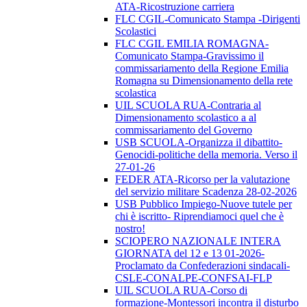
ATA-Ricostruzione carriera
FLC CGIL-Comunicato Stampa -Dirigenti
Scolastici
FLC CGIL EMILIA ROMAGNA-
Comunicato Stampa-Gravissimo il
commissariamento della Regione Emilia
Romagna su Dimensionamento della rete
scolastica
UIL SCUOLA RUA-Contraria al
Dimensionamento scolastico a al
commissariamento del Governo
USB SCUOLA-Organizza il dibattito-
Genocidi-politiche della memoria. Verso il
27-01-26
FEDER ATA-Ricorso per la valutazione
del servizio militare Scadenza 28-02-2026
USB Pubblico Impiego-Nuove tutele per
chi è iscritto- Riprendiamoci quel che è
nostro!
SCIOPERO NAZIONALE INTERA
GIORNATA del 12 e 13 01-2026-
Proclamato da Confederazioni sindacali-
CSLE-CONALPE-CONFSAI-FLP
UIL SCUOLA RUA-Corso di
formazione-Montessori incontra il disturbo