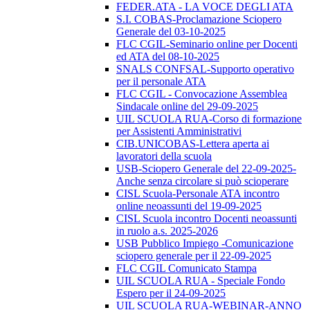
FEDER.ATA - LA VOCE DEGLI ATA
S.I. COBAS-Proclamazione Sciopero
Generale del 03-10-2025
FLC CGIL-Seminario online per Docenti
ed ATA del 08-10-2025
SNALS CONFSAL-Supporto operativo
per il personale ATA
FLC CGIL - Convocazione Assemblea
Sindacale online del 29-09-2025
UIL SCUOLA RUA-Corso di formazione
per Assistenti Amministrativi
CIB.UNICOBAS-Lettera aperta ai
lavoratori della scuola
USB-Sciopero Generale del 22-09-2025-
Anche senza circolare si può scioperare
CISL Scuola-Personale ATA incontro
online neoassunti del 19-09-2025
CISL Scuola incontro Docenti neoassunti
in ruolo a.s. 2025-2026
USB Pubblico Impiego -Comunicazione
sciopero generale per il 22-09-2025
FLC CGIL Comunicato Stampa
UIL SCUOLA RUA - Speciale Fondo
Espero per il 24-09-2025
UIL SCUOLA RUA-WEBINAR-ANNO