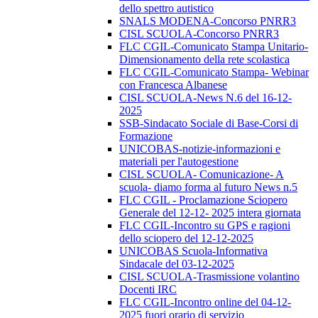
dello spettro autistico
SNALS MODENA-Concorso PNRR3
CISL SCUOLA-Concorso PNRR3
FLC CGIL-Comunicato Stampa Unitario-
Dimensionamento della rete scolastica
FLC CGIL-Comunicato Stampa- Webinar
con Francesca Albanese
CISL SCUOLA-News N.6 del 16-12-
2025
SSB-Sindacato Sociale di Base-Corsi di
Formazione
UNICOBAS-notizie-informazioni e
materiali per l'autogestione
CISL SCUOLA- Comunicazione- A
scuola- diamo forma al futuro News n.5
FLC CGIL - Proclamazione Sciopero
Generale del 12-12- 2025 intera giornata
FLC CGIL-Incontro su GPS e ragioni
dello sciopero del 12-12-2025
UNICOBAS Scuola-Informativa
Sindacale del 03-12-2025
CISL SCUOLA-Trasmissione volantino
Docenti IRC
FLC CGIL-Incontro online del 04-12-
2025 fuori orario di servizio