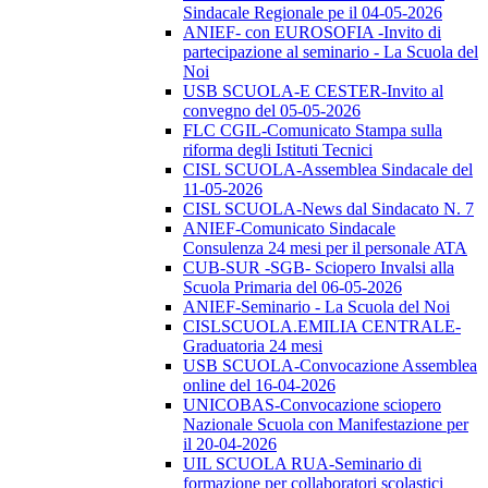
Sindacale Regionale pe il 04-05-2026
ANIEF- con EUROSOFIA -Invito di
partecipazione al seminario - La Scuola del
Noi
USB SCUOLA-E CESTER-Invito al
convegno del 05-05-2026
FLC CGIL-Comunicato Stampa sulla
riforma degli Istituti Tecnici
CISL SCUOLA-Assemblea Sindacale del
11-05-2026
CISL SCUOLA-News dal Sindacato N. 7
ANIEF-Comunicato Sindacale
Consulenza 24 mesi per il personale ATA
CUB-SUR -SGB- Sciopero Invalsi alla
Scuola Primaria del 06-05-2026
ANIEF-Seminario - La Scuola del Noi
CISLSCUOLA.EMILIA CENTRALE-
Graduatoria 24 mesi
USB SCUOLA-Convocazione Assemblea
online del 16-04-2026
UNICOBAS-Convocazione sciopero
Nazionale Scuola con Manifestazione per
il 20-04-2026
UIL SCUOLA RUA-Seminario di
formazione per collaboratori scolastici