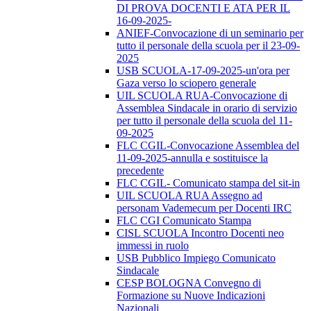
DI PROVA DOCENTI E ATA PER IL
16-09-2025-
ANIEF-Convocazione di un seminario per
tutto il personale della scuola per il 23-09-
2025
USB SCUOLA-17-09-2025-un'ora per
Gaza verso lo sciopero generale
UIL SCUOLA RUA-Convocazione di
Assemblea Sindacale in orario di servizio
per tutto il personale della scuola del 11-
09-2025
FLC CGIL-Convocazione Assemblea del
11-09-2025-annulla e sostituisce la
precedente
FLC CGIL- Comunicato stampa del sit-in
UIL SCUOLA RUA Assegno ad
personam Vademecum per Docenti IRC
FLC CGI Comunicato Stampa
CISL SCUOLA Incontro Docenti neo
immessi in ruolo
USB Pubblico Impiego Comunicato
Sindacale
CESP BOLOGNA Convegno di
Formazione su Nuove Indicazioni
Nazionali