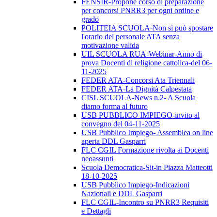
FENSIR-Propone corso di preparazione
per concorsi PNRR3 per ogni ordine e
grado
POLITEIA SCUOLA-Non si può spostare
l'orario del personale ATA senza
motivazione valida
UIL SCUOLA RUA-Webinar-Anno di
prova Docenti di religione cattolica-del 06-
11-2025
FEDER ATA-Concorsi Ata Triennali
FEDER ATA-La Dignità Calpestata
CISL SCUOLA-News n.2- A Scuola
diamo forma al futuro
USB PUBBLICO IMPIEGO-invito al
convegno del 04-11-2025
USB Pubblico Impiego- Assemblea on line
aperta DDL Gasparri
FLC CGIL Formazione rivolta ai Docenti
neoassunti
Scuola Democratica-Sit-in Piazza Matteotti
18-10-2025
USB Pubblico Impiego-Indicazioni
Nazionali e DDL Gasparri
FLC CGIL-Incontro su PNRR3 Requisiti
e Dettagli