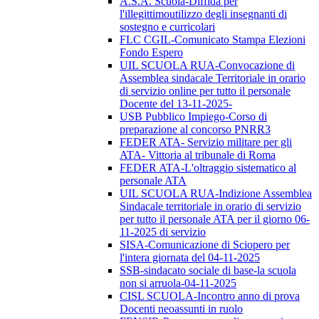
A.S.A. Scuola-Diffida per
l'illegittimoutilizzo degli insegnanti di
sostegno e curricolari
FLC CGIL-Comunicato Stampa Elezioni
Fondo Espero
UIL SCUOLA RUA-Convocazione di
Assemblea sindacale Territoriale in orario
di servizio online per tutto il personale
Docente del 13-11-2025-
USB Pubblico Impiego-Corso di
preparazione al concorso PNRR3
FEDER ATA- Servizio militare per gli
ATA- Vittoria al tribunale di Roma
FEDER ATA-L'oltraggio sistematico al
personale ATA
UIL SCUOLA RUA-Indizione Assemblea
Sindacale territoriale in orario di servizio
per tutto il personale ATA per il giorno 06-
11-2025 di servizio
SISA-Comunicazione di Sciopero per
l'intera giornata del 04-11-2025
SSB-sindacato sociale di base-la scuola
non si arruola-04-11-2025
CISL SCUOLA-Incontro anno di prova
Docenti neoassunti in ruolo