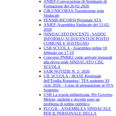
ANIEF-Convocazione di Seminario di
Formazione del 26-02-2026
CIB.UNICOBAS-Trasmissione nota
Sindacale
FENSIR-RICORSI Personale ATA
ANIEF-Assemblea Sindacale del 12-02-
2026
[SINDACATO DOCENTI - SADOC
INFORMA] AI DOCENTI DI POSTO
COMUNE E SOSTEGNO
USB SCUOLA - Assemblea online 18
febbraio ore 17-19
Concorso PNRR3 come arrivare preparati
alla prova orale SINDACATO CISL
SCUOLA
SAIR NOTIZIE N. 2- 2026
UIL SCUOLA - IRASE Regionale
dell’Emilia Romagna | TFA sostegno XI
ciclo 2026 – Corso di preparazione al TFA
Sostegno
USB La scuola militarizzata. Per Governo
Meloni, studenti e docenti sono un
problema di ordine pubblico
FLCGIL - ASSEMBLEA SINDACALE
PER IL PERSONALE DELLA