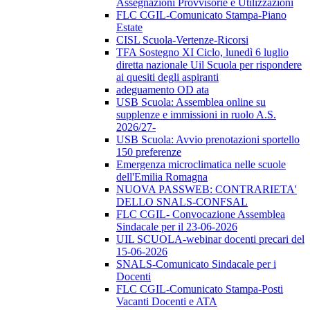
Assegnazioni Provvisorie e Utilizzazioni
FLC CGIL-Comunicato Stampa-Piano
Estate
CISL Scuola-Vertenze-Ricorsi
TFA Sostegno XI Ciclo, lunedì 6 luglio
diretta nazionale Uil Scuola per rispondere
ai quesiti degli aspiranti
adeguamento OD ata
USB Scuola: Assemblea online su
supplenze e immissioni in ruolo A.S.
2026/27-
USB Scuola: Avvio prenotazioni sportello
150 preferenze
Emergenza microclimatica nelle scuole
dell'Emilia Romagna
NUOVA PASSWEB: CONTRARIETA'
DELLO SNALS-CONFSAL
FLC CGIL- Convocazione Assemblea
Sindacale per il 23-06-2026
UIL SCUOLA-webinar docenti precari del
15-06-2026
SNALS-Comunicato Sindacale per i
Docenti
FLC CGIL-Comunicato Stampa-Posti
Vacanti Docenti e ATA