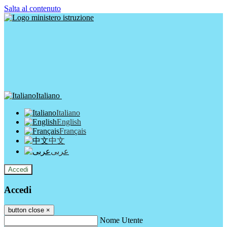
Salta al contenuto
Italiano
Italiano
English
Français
中文
عربى
Accedi
Accedi
button close
×
Nome Utente