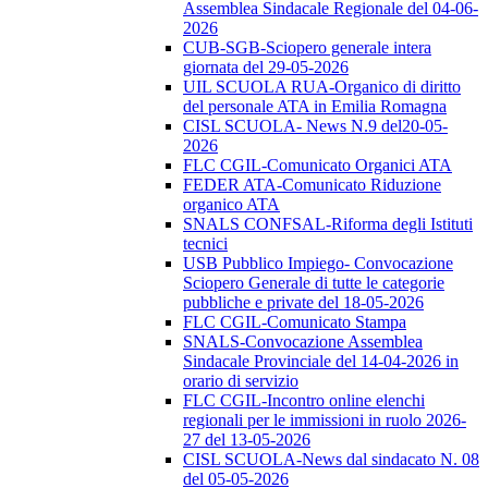
Assemblea Sindacale Regionale del 04-06-
2026
CUB-SGB-Sciopero generale intera
giornata del 29-05-2026
UIL SCUOLA RUA-Organico di diritto
del personale ATA in Emilia Romagna
CISL SCUOLA- News N.9 del20-05-
2026
FLC CGIL-Comunicato Organici ATA
FEDER ATA-Comunicato Riduzione
organico ATA
SNALS CONFSAL-Riforma degli Istituti
tecnici
USB Pubblico Impiego- Convocazione
Sciopero Generale di tutte le categorie
pubbliche e private del 18-05-2026
FLC CGIL-Comunicato Stampa
SNALS-Convocazione Assemblea
Sindacale Provinciale del 14-04-2026 in
orario di servizio
FLC CGIL-Incontro online elenchi
regionali per le immissioni in ruolo 2026-
27 del 13-05-2026
CISL SCUOLA-News dal sindacato N. 08
del 05-05-2026