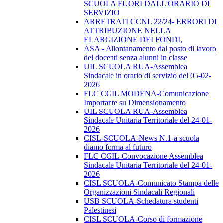
SCUOLA FUORI DALL'ORARIO DI
SERVIZIO
ARRETRATI CCNL 22/24- ERRORI DI
ATTRIBUZIONE NELLA
ELARGIZIONE DEI FONDI,
ASA - Allontanamento dal posto di lavoro
dei docenti senza alunni in classe
UIL SCUOLA RUA-Assemblea
Sindacale in orario di servizio del 05-02-
2026
FLC CGIL MODENA-Comunicazione
Importante su Dimensionamento
UIL SCUOLA RUA-Assemblea
Sindacale Unitaria Territoriale del 24-01-
2026
CISL-SCUOLA-News N.1-a scuola
diamo forma al futuro
FLC CGIL-Convocazione Assemblea
Sindacale Unitaria Territoriale del 24-01-
2026
CISL SCUOLA-Comunicato Stampa delle
Organizzazioni Sindacali Regionali
USB SCUOLA-Schedatura studenti
Palestinesi
CISL SCUOLA-Corso di formazione