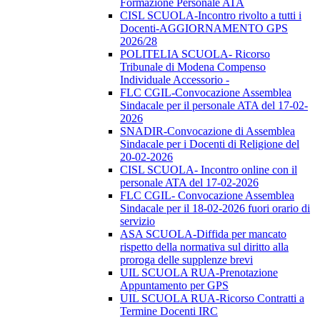
Formazione Personale ATA
CISL SCUOLA-Incontro rivolto a tutti i
Docenti-AGGIORNAMENTO GPS
2026/28
POLITELIA SCUOLA- Ricorso
Tribunale di Modena Compenso
Individuale Accessorio -
FLC CGIL-Convocazione Assemblea
Sindacale per il personale ATA del 17-02-
2026
SNADIR-Convocazione di Assemblea
Sindacale per i Docenti di Religione del
20-02-2026
CISL SCUOLA- Incontro online con il
personale ATA del 17-02-2026
FLC CGIL- Convocazione Assemblea
Sindacale per il 18-02-2026 fuori orario di
servizio
ASA SCUOLA-Diffida per mancato
rispetto della normativa sul diritto alla
proroga delle supplenze brevi
UIL SCUOLA RUA-Prenotazione
Appuntamento per GPS
UIL SCUOLA RUA-Ricorso Contratti a
Termine Docenti IRC