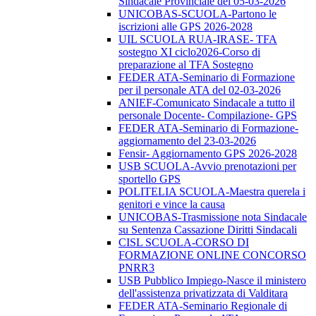
Sindacale Provinciale del 05-03-2026
UNICOBAS-SCUOLA-Partono le
iscrizioni alle GPS 2026-2028
UIL SCUOLA RUA-IRASE- TFA
sostegno XI ciclo2026-Corso di
preparazione al TFA Sostegno
FEDER ATA-Seminario di Formazione
per il personale ATA del 02-03-2026
ANIEF-Comunicato Sindacale a tutto il
personale Docente- Compilazione- GPS
FEDER ATA-Seminario di Formazione-
aggiornamento del 23-03-2026
Fensir- Aggiornamento GPS 2026-2028
USB SCUOLA-Avvio prenotazioni per
sportello GPS
POLITELIA SCUOLA-Maestra querela i
genitori e vince la causa
UNICOBAS-Trasmissione nota Sindacale
su Sentenza Cassazione Diritti Sindacali
CISL SCUOLA-CORSO DI
FORMAZIONE ONLINE CONCORSO
PNRR3
USB Pubblico Impiego-Nasce il ministero
dell'assistenza privatizzata di Valditara
FEDER ATA-Seminario Regionale di