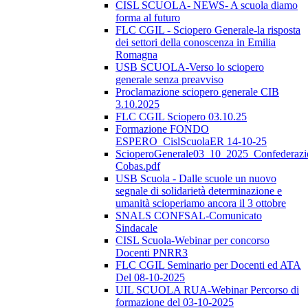
CISL SCUOLA- NEWS- A scuola diamo
forma al futuro
FLC CGIL - Sciopero Generale-la risposta
dei settori della conoscenza in Emilia
Romagna
USB SCUOLA-Verso lo sciopero
generale senza preavviso
Proclamazione sciopero generale CIB
3.10.2025
FLC CGIL Sciopero 03.10.25
Formazione FONDO
ESPERO_CislScuolaER 14-10-25
ScioperoGenerale03_10_2025_Confederazi
Cobas.pdf
USB Scuola - Dalle scuole un nuovo
segnale di solidarietà determinazione e
umanità scioperiamo ancora il 3 ottobre
SNALS CONFSAL-Comunicato
Sindacale
CISL Scuola-Webinar per concorso
Docenti PNRR3
FLC CGIL Seminario per Docenti ed ATA
Del 08-10-2025
UIL SCUOLA RUA-Webinar Percorso di
formazione del 03-10-2025