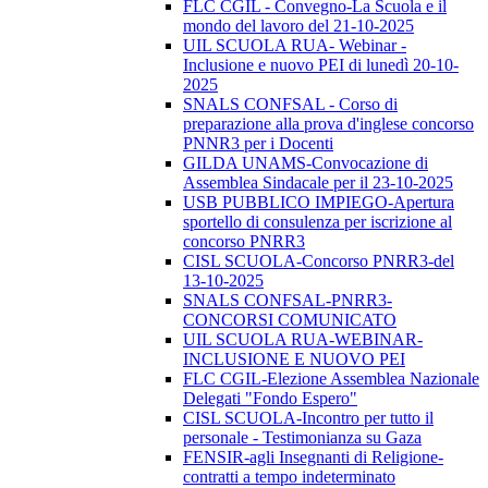
FLC CGIL - Convegno-La Scuola e il
mondo del lavoro del 21-10-2025
UIL SCUOLA RUA- Webinar -
Inclusione e nuovo PEI di lunedì 20-10-
2025
SNALS CONFSAL - Corso di
preparazione alla prova d'inglese concorso
PNNR3 per i Docenti
GILDA UNAMS-Convocazione di
Assemblea Sindacale per il 23-10-2025
USB PUBBLICO IMPIEGO-Apertura
sportello di consulenza per iscrizione al
concorso PNRR3
CISL SCUOLA-Concorso PNRR3-del
13-10-2025
SNALS CONFSAL-PNRR3-
CONCORSI COMUNICATO
UIL SCUOLA RUA-WEBINAR-
INCLUSIONE E NUOVO PEI
FLC CGIL-Elezione Assemblea Nazionale
Delegati "Fondo Espero"
CISL SCUOLA-Incontro per tutto il
personale - Testimonianza su Gaza
FENSIR-agli Insegnanti di Religione-
contratti a tempo indeterminato