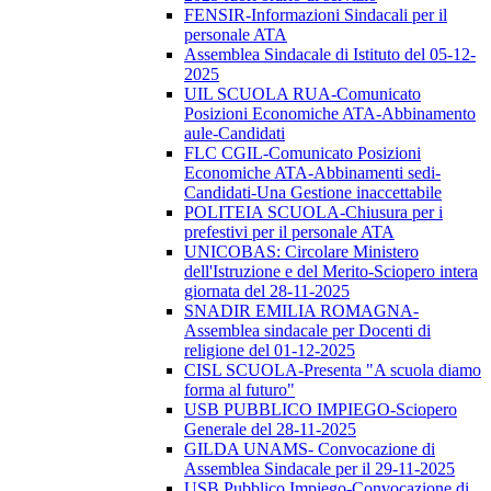
FENSIR-Informazioni Sindacali per il
personale ATA
Assemblea Sindacale di Istituto del 05-12-
2025
UIL SCUOLA RUA-Comunicato
Posizioni Economiche ATA-Abbinamento
aule-Candidati
FLC CGIL-Comunicato Posizioni
Economiche ATA-Abbinamenti sedi-
Candidati-Una Gestione inaccettabile
POLITEIA SCUOLA-Chiusura per i
prefestivi per il personale ATA
UNICOBAS: Circolare Ministero
dell'Istruzione e del Merito-Sciopero intera
giornata del 28-11-2025
SNADIR EMILIA ROMAGNA-
Assemblea sindacale per Docenti di
religione del 01-12-2025
CISL SCUOLA-Presenta "A scuola diamo
forma al futuro"
USB PUBBLICO IMPIEGO-Sciopero
Generale del 28-11-2025
GILDA UNAMS- Convocazione di
Assemblea Sindacale per il 29-11-2025
USB Pubblico Impiego-Convocazione di