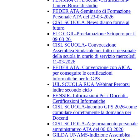
Lauree-Borse di studio
FEDER ATA-Seminario di Formazione
Personale ATA del 23-03-2026
CISL SCUOLA-News-diamo forma al
futuro
FLC CGIL-Proclamazione Sciopero per il
09-03-26-
CISL SCUOLA- Convocazione
Assemblea Sindacale per tutto il personale
della scuola in orario di servizio mercoledì
11-03-2026
FEDER ATA- Convenzione con AICA-
per conseguire le certificazioni
informatiche per le GPS
UIL SCUOLA RUA-Webinar Percorsi
indire secondo ciclo
FENSIR- Informazioni Per i Docenti -
Certificazioni Informatiche
CISL SCUOLA-incontro GPS 2026-come
compilare correttamente la domanda per
Docenti
CISL SCUOLA-Aggiornamento personale
amministrativo ATA del 06-03-2026
GILDA UNAMS-Indizione Assemblea