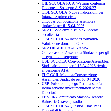
UIL SCUOLA RUA-Webinar conferma
Docente di Sostegno A.S. 2026-27
CISL SCUOLA-Nuove indicazioni per
Infanzia e primo ciclo
unicobas-convocazione assemblea
sindacale per il 15-04-2026
SNALS-Violenza a scuola -Docente
accoltellata
CISL SCUOLA- Incontri formativi-
Valutazione domande GPS
SNADIR-GILDA -UNAMS-
Convocazione Assemblea Sindacale per gli
insegnanti di Religione
USB SCUOLA-Convocazione Assemblea
Sindacale online per il 13-04-2026 rivolta
al personale ATA
FLC CGIL Modena-Convocazione
Assemblea Sindacale per 08-04-2026
USB Pubblico impiego-Per una scuola
sicura servono investimenti-non Metal
Detector!
FENSIR-Comunicato Stampa-Trescore
Balneario-Grave episodio
CISL SCUOLA- Question Time Per i
Docenti di Religione