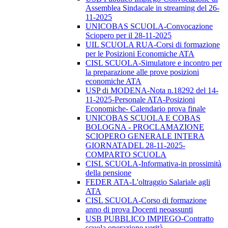
Assemblea Sindacale in streaming del 26-
11-2025
UNICOBAS SCUOLA-Convocazione
Sciopero per il 28-11-2025
UIL SCUOLA RUA-Corsi di formazione
per le Posizioni Economiche ATA
CISL SCUOLA-Simulatore e incontro per
la preparazione alle prove posizioni
economiche ATA
USP di MODENA-Nota n.18292 del 14-
11-2025-Personale ATA-Posizioni
Economiche- Calendario prova finale
UNICOBAS SCUOLA E COBAS
BOLOGNA - PROCLAMAZIONE
SCIOPERO GENERALE INTERA
GIORNATADEL 28-11-2025-
COMPARTO SCUOLA
CISL SCUOLA-Informativa-in prossimità
della pensione
FEDER ATA-L'oltraggio Salariale agli
ATA
CISL SCUOLA-Corso di formazione
anno di prova Docenti neoassunti
USB PUBBLICO IMPIEGO-Contratto
scuola operazione verità