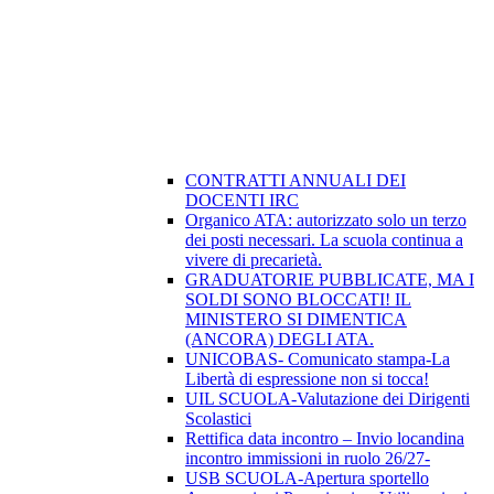
CONTRATTI ANNUALI DEI
DOCENTI IRC
Organico ATA: autorizzato solo un terzo
dei posti necessari. La scuola continua a
vivere di precarietà.
GRADUATORIE PUBBLICATE, MA I
SOLDI SONO BLOCCATI! IL
MINISTERO SI DIMENTICA
(ANCORA) DEGLI ATA.
UNICOBAS- Comunicato stampa-La
Libertà di espressione non si tocca!
UIL SCUOLA-Valutazione dei Dirigenti
Scolastici
Rettifica data incontro – Invio locandina
incontro immissioni in ruolo 26/27-
USB SCUOLA-Apertura sportello