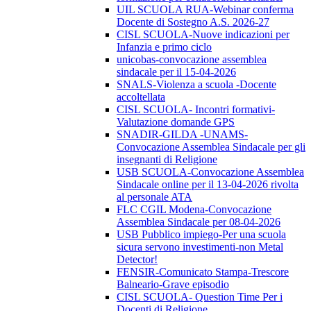
UIL SCUOLA RUA-Webinar conferma
Docente di Sostegno A.S. 2026-27
CISL SCUOLA-Nuove indicazioni per
Infanzia e primo ciclo
unicobas-convocazione assemblea
sindacale per il 15-04-2026
SNALS-Violenza a scuola -Docente
accoltellata
CISL SCUOLA- Incontri formativi-
Valutazione domande GPS
SNADIR-GILDA -UNAMS-
Convocazione Assemblea Sindacale per gli
insegnanti di Religione
USB SCUOLA-Convocazione Assemblea
Sindacale online per il 13-04-2026 rivolta
al personale ATA
FLC CGIL Modena-Convocazione
Assemblea Sindacale per 08-04-2026
USB Pubblico impiego-Per una scuola
sicura servono investimenti-non Metal
Detector!
FENSIR-Comunicato Stampa-Trescore
Balneario-Grave episodio
CISL SCUOLA- Question Time Per i
Docenti di Religione