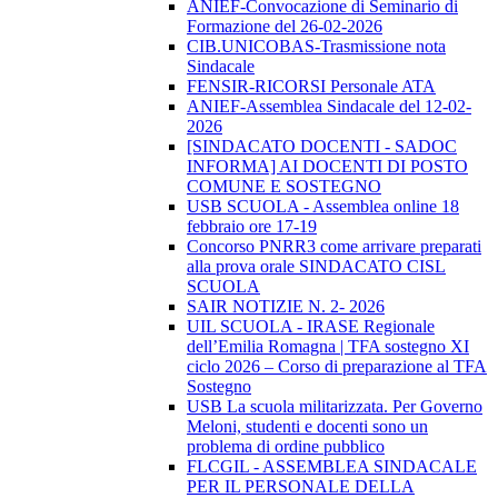
ANIEF-Convocazione di Seminario di
Formazione del 26-02-2026
CIB.UNICOBAS-Trasmissione nota
Sindacale
FENSIR-RICORSI Personale ATA
ANIEF-Assemblea Sindacale del 12-02-
2026
[SINDACATO DOCENTI - SADOC
INFORMA] AI DOCENTI DI POSTO
COMUNE E SOSTEGNO
USB SCUOLA - Assemblea online 18
febbraio ore 17-19
Concorso PNRR3 come arrivare preparati
alla prova orale SINDACATO CISL
SCUOLA
SAIR NOTIZIE N. 2- 2026
UIL SCUOLA - IRASE Regionale
dell’Emilia Romagna | TFA sostegno XI
ciclo 2026 – Corso di preparazione al TFA
Sostegno
USB La scuola militarizzata. Per Governo
Meloni, studenti e docenti sono un
problema di ordine pubblico
FLCGIL - ASSEMBLEA SINDACALE
PER IL PERSONALE DELLA