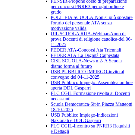
FENSIR-Propone corso di preparazione
per concorsi PNRR3 per ogni ordine e
grado
POLITEIA SCUOLA-Non si può spostare
l'orario del personale ATA senza
motivazione valida
UIL SCUOLA RUA-Webinar-Anno di
prova Docenti di religione cattolica-del 06-
11-2025
FEDER ATA-Concorsi Ata Triennali
FEDER ATA-La Dignità Calpestata
CISL SCUOLA-News n.2- A Scuola
diamo forma al futuro
USB PUBBLICO IMPIEGO-invito al
convegno del 04-11-2025
USB Pubblico Impiego- Assemblea on line
aperta DDL Gasparri
FLC CGIL Formazione rivolta ai Docenti
neoassunti
Scuola Democratica-Sit-in Piazza Matteotti
18-10-2025
USB Pubblico Impiego-Indicazioni
Nazionali e DDL Gasparri
FLC CGIL-Incontro su PNRR3 Requisiti
e Dettagli