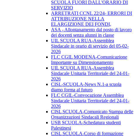
SCUOLA FUORI DALL'ORARIO DI
SERVIZIO
ARRETRATI CCNL 22/24- ERRORI DI
ATTRIBUZIONE NELLA
ELARGIZIONE DEI FONDI,
ASA - Allontanamento dal posto di lavoro
dei docenti senza alunni in classe
UIL SCUOLA RUA-Assemblea
Sindacale in orario di servizio del 05-02-
2026
FLC CGIL MODENA-Comunicazione
Importante su Dimensionamento
UIL SCUOLA RUA-Assemblea
Sindacale Unitaria Territoriale del 24-01-
2026
CISL-SCUOLA-News N.1-a scuola
diamo forma al futuro
FLC CGIL-Convocazione Assemblea
Sindacale Unitaria Territoriale del 24-01-
2026
CISL SCUOLA-Comunicato Stampa delle
Organizzazioni Sindacali Regionali
USB SCUOLA-Schedatura studenti
Palestinesi
CISL SCUOLA-Corso di formazione