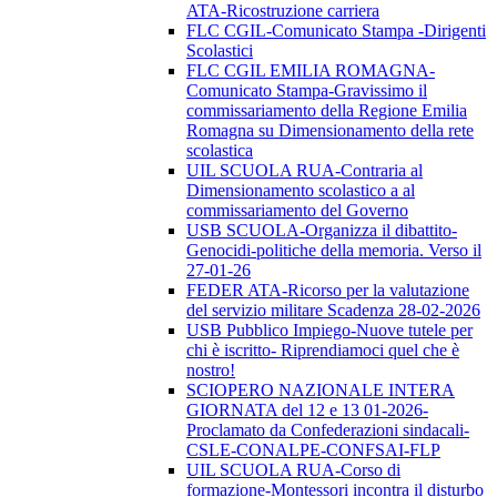
ATA-Ricostruzione carriera
FLC CGIL-Comunicato Stampa -Dirigenti
Scolastici
FLC CGIL EMILIA ROMAGNA-
Comunicato Stampa-Gravissimo il
commissariamento della Regione Emilia
Romagna su Dimensionamento della rete
scolastica
UIL SCUOLA RUA-Contraria al
Dimensionamento scolastico a al
commissariamento del Governo
USB SCUOLA-Organizza il dibattito-
Genocidi-politiche della memoria. Verso il
27-01-26
FEDER ATA-Ricorso per la valutazione
del servizio militare Scadenza 28-02-2026
USB Pubblico Impiego-Nuove tutele per
chi è iscritto- Riprendiamoci quel che è
nostro!
SCIOPERO NAZIONALE INTERA
GIORNATA del 12 e 13 01-2026-
Proclamato da Confederazioni sindacali-
CSLE-CONALPE-CONFSAI-FLP
UIL SCUOLA RUA-Corso di
formazione-Montessori incontra il disturbo