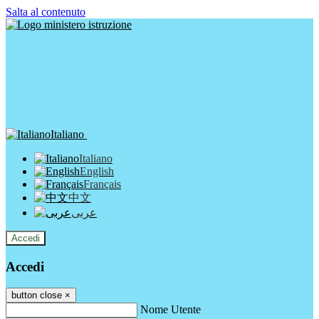
Salta al contenuto
Italiano
Italiano
English
Français
中文
عربى
Accedi
Accedi
button close
×
Nome Utente