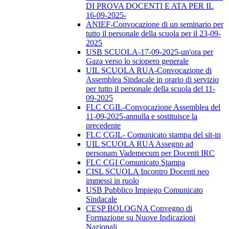
DI PROVA DOCENTI E ATA PER IL
16-09-2025-
ANIEF-Convocazione di un seminario per
tutto il personale della scuola per il 23-09-
2025
USB SCUOLA-17-09-2025-un'ora per
Gaza verso lo sciopero generale
UIL SCUOLA RUA-Convocazione di
Assemblea Sindacale in orario di servizio
per tutto il personale della scuola del 11-
09-2025
FLC CGIL-Convocazione Assemblea del
11-09-2025-annulla e sostituisce la
precedente
FLC CGIL- Comunicato stampa del sit-in
UIL SCUOLA RUA Assegno ad
personam Vademecum per Docenti IRC
FLC CGI Comunicato Stampa
CISL SCUOLA Incontro Docenti neo
immessi in ruolo
USB Pubblico Impiego Comunicato
Sindacale
CESP BOLOGNA Convegno di
Formazione su Nuove Indicazioni
Nazionali