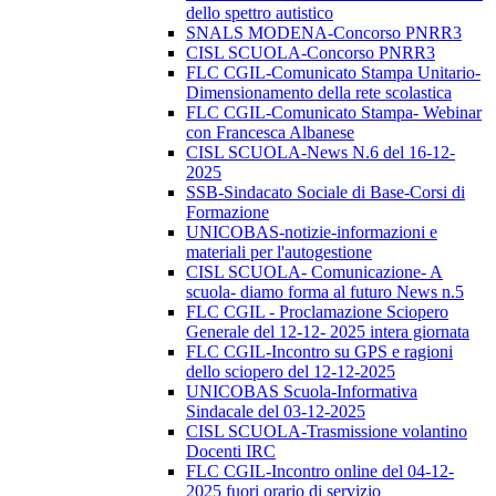
dello spettro autistico
SNALS MODENA-Concorso PNRR3
CISL SCUOLA-Concorso PNRR3
FLC CGIL-Comunicato Stampa Unitario-
Dimensionamento della rete scolastica
FLC CGIL-Comunicato Stampa- Webinar
con Francesca Albanese
CISL SCUOLA-News N.6 del 16-12-
2025
SSB-Sindacato Sociale di Base-Corsi di
Formazione
UNICOBAS-notizie-informazioni e
materiali per l'autogestione
CISL SCUOLA- Comunicazione- A
scuola- diamo forma al futuro News n.5
FLC CGIL - Proclamazione Sciopero
Generale del 12-12- 2025 intera giornata
FLC CGIL-Incontro su GPS e ragioni
dello sciopero del 12-12-2025
UNICOBAS Scuola-Informativa
Sindacale del 03-12-2025
CISL SCUOLA-Trasmissione volantino
Docenti IRC
FLC CGIL-Incontro online del 04-12-
2025 fuori orario di servizio