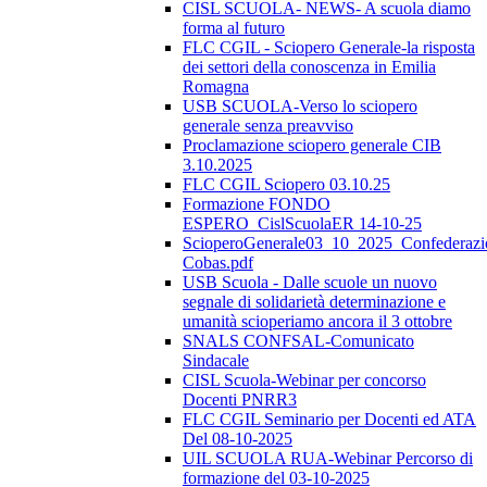
CISL SCUOLA- NEWS- A scuola diamo
forma al futuro
FLC CGIL - Sciopero Generale-la risposta
dei settori della conoscenza in Emilia
Romagna
USB SCUOLA-Verso lo sciopero
generale senza preavviso
Proclamazione sciopero generale CIB
3.10.2025
FLC CGIL Sciopero 03.10.25
Formazione FONDO
ESPERO_CislScuolaER 14-10-25
ScioperoGenerale03_10_2025_Confederazi
Cobas.pdf
USB Scuola - Dalle scuole un nuovo
segnale di solidarietà determinazione e
umanità scioperiamo ancora il 3 ottobre
SNALS CONFSAL-Comunicato
Sindacale
CISL Scuola-Webinar per concorso
Docenti PNRR3
FLC CGIL Seminario per Docenti ed ATA
Del 08-10-2025
UIL SCUOLA RUA-Webinar Percorso di
formazione del 03-10-2025