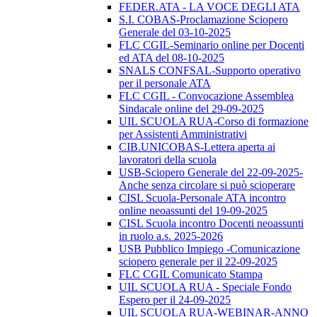
FEDER.ATA - LA VOCE DEGLI ATA
S.I. COBAS-Proclamazione Sciopero
Generale del 03-10-2025
FLC CGIL-Seminario online per Docenti
ed ATA del 08-10-2025
SNALS CONFSAL-Supporto operativo
per il personale ATA
FLC CGIL - Convocazione Assemblea
Sindacale online del 29-09-2025
UIL SCUOLA RUA-Corso di formazione
per Assistenti Amministrativi
CIB.UNICOBAS-Lettera aperta ai
lavoratori della scuola
USB-Sciopero Generale del 22-09-2025-
Anche senza circolare si può scioperare
CISL Scuola-Personale ATA incontro
online neoassunti del 19-09-2025
CISL Scuola incontro Docenti neoassunti
in ruolo a.s. 2025-2026
USB Pubblico Impiego -Comunicazione
sciopero generale per il 22-09-2025
FLC CGIL Comunicato Stampa
UIL SCUOLA RUA - Speciale Fondo
Espero per il 24-09-2025
UIL SCUOLA RUA-WEBINAR-ANNO