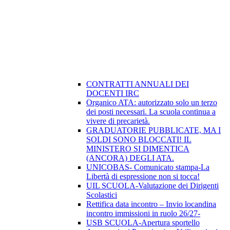
CONTRATTI ANNUALI DEI
DOCENTI IRC
Organico ATA: autorizzato solo un terzo
dei posti necessari. La scuola continua a
vivere di precarietà.
GRADUATORIE PUBBLICATE, MA I
SOLDI SONO BLOCCATI! IL
MINISTERO SI DIMENTICA
(ANCORA) DEGLI ATA.
UNICOBAS- Comunicato stampa-La
Libertà di espressione non si tocca!
UIL SCUOLA-Valutazione dei Dirigenti
Scolastici
Rettifica data incontro – Invio locandina
incontro immissioni in ruolo 26/27-
USB SCUOLA-Apertura sportello