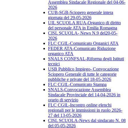
Assemblea Sindacale Regionale del 04-06-
2026
CUB-SGB-Sciopero generale intera
giornata del 29-05-2026
UIL SCUOLA RUA-Organico di diritto
del personale ATA in Emilia Romagna
CISL SCUOLA- News N.9 del20-05-
2026
FLC CGIL-Comunicato Organici ATA
FEDER ATA-Comunicato Riduzione
organico ATA
SNALS CONFSAL-Riforma degli Istituti
tecnici
USB Pubblico Impiego- Convocazione
Sciopero Generale di tutte le categorie
pubbliche e private del 18-05-2026
FLC CGIL-Comunicato Stampa
SNALS-Convocazione Assemblea
Sindacale Provinciale del 14-04-2026 in
orario di servizio
FLC CGIL-Incontro online elenchi
regionali per le immissioni in ruolo 2026-
27 del 13-05-2026
CISL SCUOLA-News dal sindacato N. 08
del 05-05-2026