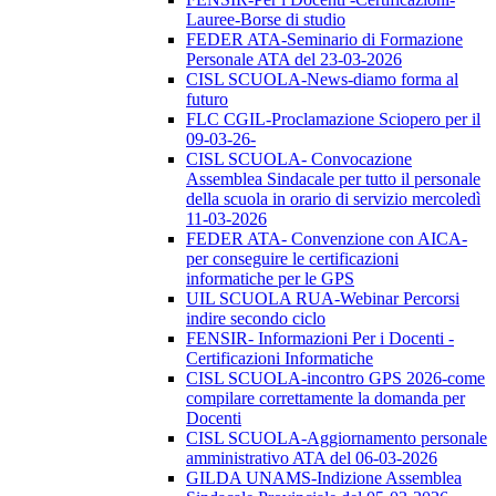
Lauree-Borse di studio
FEDER ATA-Seminario di Formazione
Personale ATA del 23-03-2026
CISL SCUOLA-News-diamo forma al
futuro
FLC CGIL-Proclamazione Sciopero per il
09-03-26-
CISL SCUOLA- Convocazione
Assemblea Sindacale per tutto il personale
della scuola in orario di servizio mercoledì
11-03-2026
FEDER ATA- Convenzione con AICA-
per conseguire le certificazioni
informatiche per le GPS
UIL SCUOLA RUA-Webinar Percorsi
indire secondo ciclo
FENSIR- Informazioni Per i Docenti -
Certificazioni Informatiche
CISL SCUOLA-incontro GPS 2026-come
compilare correttamente la domanda per
Docenti
CISL SCUOLA-Aggiornamento personale
amministrativo ATA del 06-03-2026
GILDA UNAMS-Indizione Assemblea