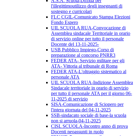
A.S.A. Scuola-Diffida per
l'illegittimoutilizzo degli insegnanti di
sostegno e curricolari
FLC CGIL-Comunicato Stampa Elezioni
Fondo Espero
UIL SCUOLA RUA-Convocazione di
Assemblea sindacale Territoriale in orario
di servizio online per tutto il personale
Docente del 13-11-2025-
USB Pubblico Impiego-Corso di
preparazione al concorso PNRR3
FEDER ATA- Servizio militare per gli
ATA- Vittoria al tribunale di Roma
FEDER ATA-L'oltraggio sistematico al
personale ATA
UIL SCUOLA RUA-Indizione Assemblea
Sindacale territoriale in orario di servizio
per tutto il personale ATA per il giorno 06-
11-2025 di servizio
SISA-Comunicazione di Sciopero per
l'intera giornata del 04-11-2025
SSB-sindacato sociale di base-la scuola
non si arruola-04-11-2025
CISL SCUOLA-Incontro anno di prova
Docenti neoassunti in ruolo