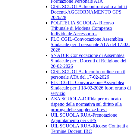
Formazione Personale ATA
CISL SCUOLA-Incontro rivolto a tutti i
Docenti-AGGIORNAMENTO GPS
2026/28
POLITELIA SCUOLA- Ricorso
Tribunale di Modena Compenso
Individuale Accessorio -
FLC CGIL-Convocazione Assemblea
Sindacale per il personale ATA del 17-02-
2026
SNADIR-Convocazione di Assemblea
Sindacale per i Docenti di Religione del
20-02-2026
CISL SCUOLA- Incontro online con il
personale ATA del 17-02-2026
FLC CGIL- Convocazione Assemblea
Sindacale per il 18-02-2026 fuori orario di
servizio
ASA SCUOLA-Diffida per mancato
rispetto della normativa sul diritto alla
proroga delle supplenze brevi
UIL SCUOLA RUA-Prenotazione
Appuntamento per GPS
UIL SCUOLA RUA-Ricorso Contratti a
Termine Docenti IRC