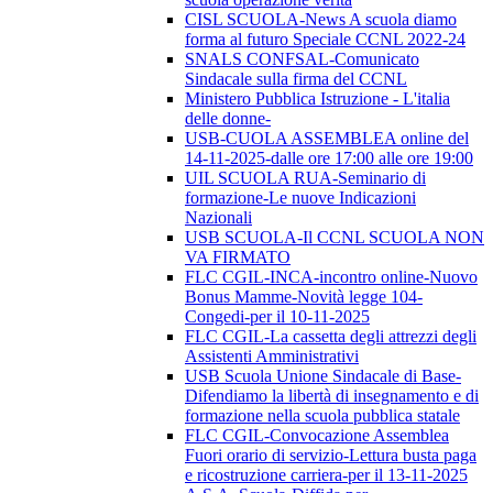
CISL SCUOLA-News A scuola diamo
forma al futuro Speciale CCNL 2022-24
SNALS CONFSAL-Comunicato
Sindacale sulla firma del CCNL
Ministero Pubblica Istruzione - L'italia
delle donne-
USB-CUOLA ASSEMBLEA online del
14-11-2025-dalle ore 17:00 alle ore 19:00
UIL SCUOLA RUA-Seminario di
formazione-Le nuove Indicazioni
Nazionali
USB SCUOLA-Il CCNL SCUOLA NON
VA FIRMATO
FLC CGIL-INCA-incontro online-Nuovo
Bonus Mamme-Novità legge 104-
Congedi-per il 10-11-2025
FLC CGIL-La cassetta degli attrezzi degli
Assistenti Amministrativi
USB Scuola Unione Sindacale di Base-
Difendiamo la libertà di insegnamento e di
formazione nella scuola pubblica statale
FLC CGIL-Convocazione Assemblea
Fuori orario di servizio-Lettura busta paga
e ricostruzione carriera-per il 13-11-2025