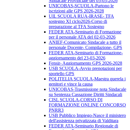
Sindacale Provinciale del 05-03-2026
UNICOBAS-SCUOLA-Partono le
iscrizioni alle GPS 2026-2028
UIL SCUOLA RUA-IRASE- TFA
sostegno XI ciclo2026-Corso di
preparazione al TFA Sostegno
FEDER ATA-Seminario di Formazione
per il personale ATA del 02-03-2026
ANIEF-Comunicato Sindacale a tutto il
personale Docente- Compilazione- GPS
FEDER ATA-Seminario di Formazione-
aggiornamento del 23-03-2026
Fensir- Aggiornamento GPS 2026-2028
USB SCUOLA-Avvio prenotazioni per
sportello GPS
POLITELIA SCUOLA-Maestra querela i
genitori e vince la causa
UNICOBAS-Trasmissione nota Sindacale
su Sentenza Cassazione Diritti Sindacali
CISL SCUOLA-CORSO DI
FORMAZIONE ONLINE CONCORSO
PNRR3
USB Pubblico Impiego-Nasce il ministero
dell'assistenza privatizzata di Valditara
FEDER ATA-Seminario Regionale di