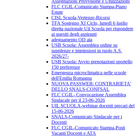
Assegnazioni Provvisorie e Utilizzazioni
FLC CGIL-Comunicato Stampa-Piano
Estate
CISL Scuola-Vertenze-Ricorsi
TFA Sostegno XI Ciclo, lunedì 6 luglio
diretta nazionale Uil Scuola per rispondere
ai quesiti degli aspiranti
adeguamento OD ata
USB Scuola: Assemblea online su
supplenze e immissioni in ruolo A.S.
2026/27-
USB Scuola: Avvio prenotazioni sportello
150 preferenze
Emergenza microclimatica nelle scuole
dell'Emilia Romagna
NUOVA PASSWEB: CONTRARIETA'
DELLO SNALS-CONFSAL
FLC CGIL- Convocazione Assemblea
Sindacale per il 23-06-2026
UIL SCUOLA-webinar docenti precari del
15-06-2026
SNALS-Comunicato Sindacale per i
Docenti
FLC CGIL-Comunicato Stampa-Posti
Vacanti Docenti e ATA