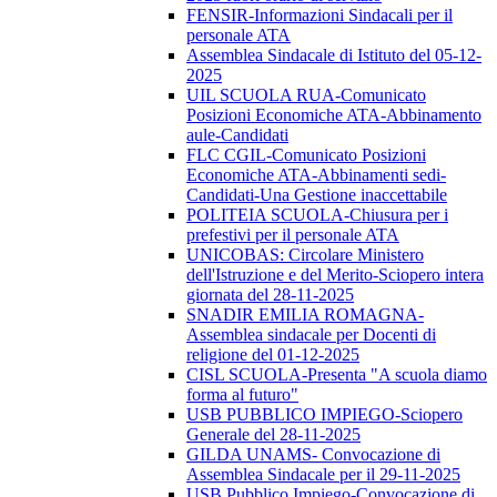
FENSIR-Informazioni Sindacali per il
personale ATA
Assemblea Sindacale di Istituto del 05-12-
2025
UIL SCUOLA RUA-Comunicato
Posizioni Economiche ATA-Abbinamento
aule-Candidati
FLC CGIL-Comunicato Posizioni
Economiche ATA-Abbinamenti sedi-
Candidati-Una Gestione inaccettabile
POLITEIA SCUOLA-Chiusura per i
prefestivi per il personale ATA
UNICOBAS: Circolare Ministero
dell'Istruzione e del Merito-Sciopero intera
giornata del 28-11-2025
SNADIR EMILIA ROMAGNA-
Assemblea sindacale per Docenti di
religione del 01-12-2025
CISL SCUOLA-Presenta "A scuola diamo
forma al futuro"
USB PUBBLICO IMPIEGO-Sciopero
Generale del 28-11-2025
GILDA UNAMS- Convocazione di
Assemblea Sindacale per il 29-11-2025
USB Pubblico Impiego-Convocazione di