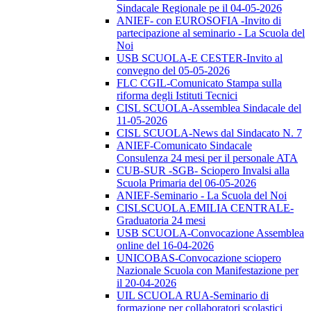
Sindacale Regionale pe il 04-05-2026
ANIEF- con EUROSOFIA -Invito di
partecipazione al seminario - La Scuola del
Noi
USB SCUOLA-E CESTER-Invito al
convegno del 05-05-2026
FLC CGIL-Comunicato Stampa sulla
riforma degli Istituti Tecnici
CISL SCUOLA-Assemblea Sindacale del
11-05-2026
CISL SCUOLA-News dal Sindacato N. 7
ANIEF-Comunicato Sindacale
Consulenza 24 mesi per il personale ATA
CUB-SUR -SGB- Sciopero Invalsi alla
Scuola Primaria del 06-05-2026
ANIEF-Seminario - La Scuola del Noi
CISLSCUOLA.EMILIA CENTRALE-
Graduatoria 24 mesi
USB SCUOLA-Convocazione Assemblea
online del 16-04-2026
UNICOBAS-Convocazione sciopero
Nazionale Scuola con Manifestazione per
il 20-04-2026
UIL SCUOLA RUA-Seminario di
formazione per collaboratori scolastici