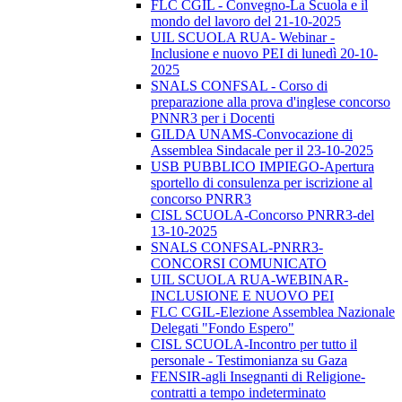
FLC CGIL - Convegno-La Scuola e il
mondo del lavoro del 21-10-2025
UIL SCUOLA RUA- Webinar -
Inclusione e nuovo PEI di lunedì 20-10-
2025
SNALS CONFSAL - Corso di
preparazione alla prova d'inglese concorso
PNNR3 per i Docenti
GILDA UNAMS-Convocazione di
Assemblea Sindacale per il 23-10-2025
USB PUBBLICO IMPIEGO-Apertura
sportello di consulenza per iscrizione al
concorso PNRR3
CISL SCUOLA-Concorso PNRR3-del
13-10-2025
SNALS CONFSAL-PNRR3-
CONCORSI COMUNICATO
UIL SCUOLA RUA-WEBINAR-
INCLUSIONE E NUOVO PEI
FLC CGIL-Elezione Assemblea Nazionale
Delegati "Fondo Espero"
CISL SCUOLA-Incontro per tutto il
personale - Testimonianza su Gaza
FENSIR-agli Insegnanti di Religione-
contratti a tempo indeterminato