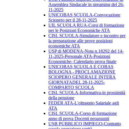
Assemblea Sindacale in streaming del 26-
11-2025
UNICOBAS SCUOLA-Convocazione
Sciopero per il 28-11-2025
UIL SCUOLA RUA-Corsi di formazione
per le Posizioni Economiche ATA
CISL SCUOLA-Simulatore e incontro per
la preparazione alle prove posizioni
economiche ATA
USP di MODENA-Nota n.18292 del 14-
11-2025-Personale ATA-Posizioni
Economiche- Calendario prova finale
UNICOBAS SCUOLA E COBAS
BOLOGNA - PROCLAMAZIONE
SCIOPERO GENERALE INTERA
GIORNATADEL 28-11-2025-
COMPARTO SCUOLA
CISL SCUOLA-Informativa-in prossimità
della pensione
FEDER ATA-L'oltraggio Salariale agli
ATA
CISL SCUOLA-Corso di formazione
anno di prova Docenti neoassunti
USB PUBBLICO IMPIEGO-Contratto
scuola operazione verità