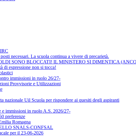
IRC
osti necessari. La scuola continua a vivere di precarietà.
LDI SONO BLOCCATI! IL MINISTERO SI DIMENTICA (ANCO
i espressione non si tocca!
lastici
ontro immissioni in ruolo 26/27-
ni Provvisorie e Utilizzazioni
te
a nazionale Uil Scuola per rispondere ai quesiti degli aspiranti
e immissioni in ruolo A.S. 2026/27-
50 preferenze
l'Emilia Romagna
DELLO SNALS-CONFSAL
ale per il 23-06-2026