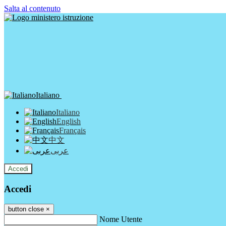
Salta al contenuto
Italiano
Italiano
English
Français
中文
عربى
Accedi
Accedi
button close
×
Nome Utente