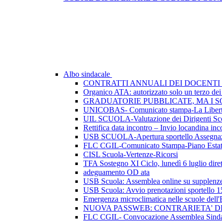
Albo sindacale
CONTRATTI ANNUALI DEI DOCENTI 
Organico ATA: autorizzato solo un terzo dei p
GRADUATORIE PUBBLICATE, MA I SO
UNICOBAS- Comunicato stampa-La Libertà d
UIL SCUOLA-Valutazione dei Dirigenti Sco
Rettifica data incontro – Invio locandina inc
USB SCUOLA-Apertura sportello Assegnazio
FLC CGIL-Comunicato Stampa-Piano Esta
CISL Scuola-Vertenze-Ricorsi
TFA Sostegno XI Ciclo, lunedì 6 luglio dirett
adeguamento OD ata
USB Scuola: Assemblea online su supplenze 
USB Scuola: Avvio prenotazioni sportello 1
Emergenza microclimatica nelle scuole del
NUOVA PASSWEB: CONTRARIETA' 
FLC CGIL- Convocazione Assemblea Sindac