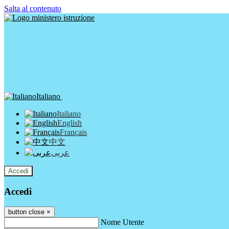
Salta al contenuto
Italiano
Italiano
English
Français
中文
عربى
Accedi
Accedi
button close
×
Nome Utente