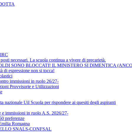
NDOTTA
IRC
osti necessari. La scuola continua a vivere di precarietà.
LDI SONO BLOCCATI! IL MINISTERO SI DIMENTICA (ANCO
i espressione non si tocca!
lastici
ontro immissioni in ruolo 26/27-
ni Provvisorie e Utilizzazioni
te
a nazionale Uil Scuola per rispondere ai quesiti degli aspiranti
e immissioni in ruolo A.S. 2026/27-
50 preferenze
l'Emilia Romagna
DELLO SNALS-CONFSAL