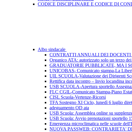
CODICE DISCIPLINARE E CODICE DI CO
Albo sindacale
CONTRATTI ANNUALI DEI DOCENTI 
Organico ATA: autorizzato solo un terzo dei p
GRADUATORIE PUBBLICATE, MA I SO
UNICOBAS- Comunicato stampa-La Libertà d
UIL SCUOLA-Valutazione dei Dirigenti Sco
Rettifica data incontro – Invio locandina inc
USB SCUOLA-Apertura sportello Assegnazio
FLC CGIL-Comunicato Stampa-Piano Esta
CISL Scuola-Vertenze-Ricorsi
TFA Sostegno XI Ciclo, lunedì 6 luglio dirett
adeguamento OD ata
USB Scuola: Assemblea online su supplenze 
USB Scuola: Avvio prenotazioni sportello 1
Emergenza microclimatica nelle scuole del
NUOVA PASSWEB: CONTRARIETA' 