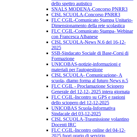
dello spettro autistico
SNALS MODENA-Concorso PNRR3
CISL SCUOLA-Concorso PNRR3
FLC CGIL-Comunicato Stampa Unitario-
Dimensionamento della rete scolastica
FLC CGIL-Comunicato Stampa- Webinar
con Francesca Albanese
CISL SCUOLA-News N.6 del 16-12-
2025
SSB-Sindacato Sociale di Base-Corsi di
Formazione
UNICOBAS-notizie-informazioni e
materiali per l'autogestione
CISL SCUOLA- Comunicazione- A
scuola- diamo forma al futuro News n.5
FLC CGIL - Proclamazione Sciopero
Generale del 12-12- 2025 intera giornata
FLC CGIL-Incontro su GPS e ragioni
dello sciopero del 12-12-2025
UNICOBAS Scuola-Informativa
Sindacale del 03-12-2025
CISL SCUOLA-Trasmissione volantino
Docenti IRC
FLC CGIL-Incontro online del 04-12-
2025 fuori orario di servizio