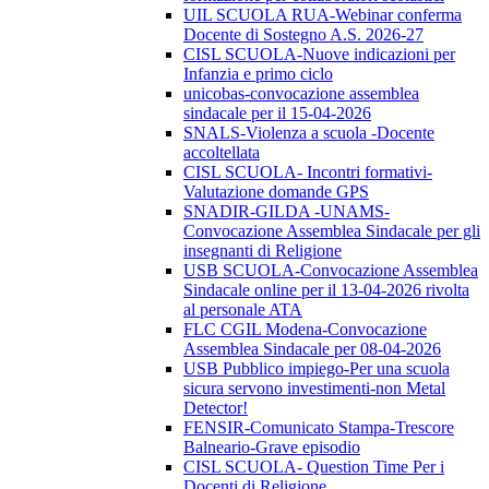
UIL SCUOLA RUA-Webinar conferma
Docente di Sostegno A.S. 2026-27
CISL SCUOLA-Nuove indicazioni per
Infanzia e primo ciclo
unicobas-convocazione assemblea
sindacale per il 15-04-2026
SNALS-Violenza a scuola -Docente
accoltellata
CISL SCUOLA- Incontri formativi-
Valutazione domande GPS
SNADIR-GILDA -UNAMS-
Convocazione Assemblea Sindacale per gli
insegnanti di Religione
USB SCUOLA-Convocazione Assemblea
Sindacale online per il 13-04-2026 rivolta
al personale ATA
FLC CGIL Modena-Convocazione
Assemblea Sindacale per 08-04-2026
USB Pubblico impiego-Per una scuola
sicura servono investimenti-non Metal
Detector!
FENSIR-Comunicato Stampa-Trescore
Balneario-Grave episodio
CISL SCUOLA- Question Time Per i
Docenti di Religione