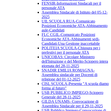
FENSIR-Informazioni Sindacali per il
personale ATA
Assemblea Sindacale di Istituto del 05-12-
2025
UIL SCUOLA RUA-Comunicato
Posizioni Economiche ATA-Abbinamento
aule-Candidati
FLC CGIL-Comunicato Posizioni
Economiche ATA-Abbinamenti sedi-
Candidati-Una Gestione inaccettabile
POLITEIA SCUOLA-Chiusura per i
prefestivi per il personale ATA
UNICOBAS: Circolare Ministero
dell'Istruzione e del Merito-Sciopero intera
giornata del 28-11-2025
SNADIR EMILIA ROMAGNA-
Assemblea sindacale per Docenti di
religione del 01-12-2025
CISL SCUOLA-Presenta "A scuola diamo
forma al futuro"
USB PUBBLICO IMPIEGO-Sciopero
Generale del 28-11-2025
GILDA UNAMS- Convocazione di
Assemblea Sindacale per il 29-11-2025
USB Pubblico Impiego-Convocazione di