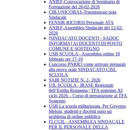
ANIEF-Convocazione di Seminario di
Formazione del 26-02-2026
CIB.UNICOBAS-Trasmissione nota
Sindacale
FENSIR-RICORSI Personale ATA
ANIEF-Assemblea Sindacale del 12-02-
2026
[SINDACATO DOCENTI - SADOC
INFORMA] AI DOCENTI DI POSTO
COMUNE E SOSTEGNO
USB SCUOLA - Assemblea online 18
febbraio ore 17-19
Concorso PNRR3 come arrivare preparati
alla prova orale SINDACATO CISL
SCUOLA
SAIR NOTIZIE N. 2- 2026
UIL SCUOLA - IRASE Regionale
dell’Emilia Romagna | TFA sostegno XI
ciclo 2026 – Corso di preparazione al TFA
Sostegno
USB La scuola militarizzata. Per Governo
Meloni, studenti e docenti sono un
problema di ordine pubblico
FLCGIL - ASSEMBLEA SINDACALE
PER IL PERSONALE DELLA