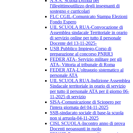
A.S.A. Scuola-Diffida per
l'illegittimoutilizzo degli insegnanti di
sostegno e curricolari
FLC CGIL-Comunicato Stampa Elezioni
Fondo Espero
UIL SCUOLA RUA-Convocazione di
Assemblea sindacale Territoriale in orario
di servizio online per tutto il personale
Docente del 13-11-2025-
USB Pubblico Impiego-Corso di
preparazione al concorso PNRR3
FEDER ATA- Servizio militare per gli
ATA- Vittoria al tribunale di Roma
FEDER ATA-L'oltraggio sistematico al
personale ATA
UIL SCUOLA RUA-Indizione Assemblea
Sindacale territoriale in orario di servizio
per tutto il personale ATA per il giorno 06-
11-2025 di servizio
SISA-Comunicazione di Sciopero per
l'intera giornata del 04-11-2025
SSB-sindacato sociale di base-la scuola
non si arruola-04-11-2025
CISL SCUOLA-Incontro anno di prova
Docenti neoassunti in ruolo