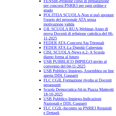
FENSIR-Propone corso di preparazione
per concorsi PNRR3 per ogni ordine e
grado
POLITEIA SCUOLA-Non si può spostare
l'orario del personale ATA senza
motivazione valida
UIL SCUOLA RUA-Webinar-Anno di
prova Docenti di religione cattolica-del 06-
11-2025
FEDER ATA-Concorsi Ata Triennali
FEDER ATA-La Dignità Calpestata
CISL SCUOLA-News n.2- A Scuola
diamo forma al futuro
USB PUBBLICO IMPIEGO-invito al
convegno del 04-11-2025
USB Pubblico Impiego- Assemblea on line
aperta DDL Gasparri
FLC CGIL Formazione rivolta ai Docenti
neoassunti
Scuola Democratica-Sit-in Piazza Matteotti
18-10-2025
USB Pubblico Impiego-Indicazioni
Nazionali e DDL Gasparri
FLC CGIL-Incontro su PNRR3 Requisiti
e Dettagli