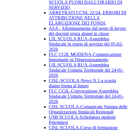
SCUOLA FUORI DALL'ORARIO DI
SERVIZIO
ARRETRATI CCNL 22/24- ERRORI DI
ATTRIBUZIONE NELLA
ELARGIZIONE DEI FONDI,
ASA - Allontanamento dal posto di lavoro
dei docenti senza alunni in classe
UIL SCUOLA RUA-Assemblea
Sindacale in orario di servizio del 05-02-
2026
FLC CGIL MODENA-Comunicazione
Importante su Dimensionamento
UIL SCUOLA RUA-Assemblea
Sindacale Unitaria Territoriale del 24-01-
2026
CISL-SCUOLA-News N.1-a scuola
diamo forma al futuro
FLC CGIL-Convocazione Assemblea
Sindacale Unitaria Territoriale del 24-01-
2026
CISL SCUOLA-Comunicato Stampa delle
Organizzazioni Sindacali Regionali
USB SCUOLA-Schedatura studenti
Palestinesi
CISL SCUOLA-Corso di formazione