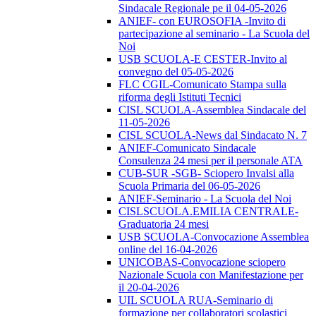
Sindacale Regionale pe il 04-05-2026
ANIEF- con EUROSOFIA -Invito di
partecipazione al seminario - La Scuola del
Noi
USB SCUOLA-E CESTER-Invito al
convegno del 05-05-2026
FLC CGIL-Comunicato Stampa sulla
riforma degli Istituti Tecnici
CISL SCUOLA-Assemblea Sindacale del
11-05-2026
CISL SCUOLA-News dal Sindacato N. 7
ANIEF-Comunicato Sindacale
Consulenza 24 mesi per il personale ATA
CUB-SUR -SGB- Sciopero Invalsi alla
Scuola Primaria del 06-05-2026
ANIEF-Seminario - La Scuola del Noi
CISLSCUOLA.EMILIA CENTRALE-
Graduatoria 24 mesi
USB SCUOLA-Convocazione Assemblea
online del 16-04-2026
UNICOBAS-Convocazione sciopero
Nazionale Scuola con Manifestazione per
il 20-04-2026
UIL SCUOLA RUA-Seminario di
formazione per collaboratori scolastici