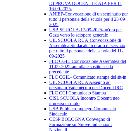
DI PROVA DOCENTI E ATA PER IL
16-09-2025-
ANIEF-Convocazione di un seminario per
tutto il personale della scuola per il 23-09-
2025
USB SCUOLA-17-09-2025-un'ora per
Gaza verso lo sciopero generale
UIL SCUOLA RUA-Convocazione di
Assemblea Sindacale in orario di servizio
per tutto il personale della scuola del 11-
09-2025
FLC CGIL-Convocazione Assemblea del
11-09-2025-annulla e sostituisce la
precedente
FLC CGIL- Comunicato stampa del sit-in
UIL SCUOLA RUA Assegno ad
personam Vademecum per Docenti IRC
FLC CGI Comunicato Stampa
CISL SCUOLA Incontro Docenti neo
immessi in ruolo
USB Pubblico Impiego Comunicato
Sindacale
CESP BOLOGNA Convegno di
Formazione su Nuove Indicazioni
Nazionali