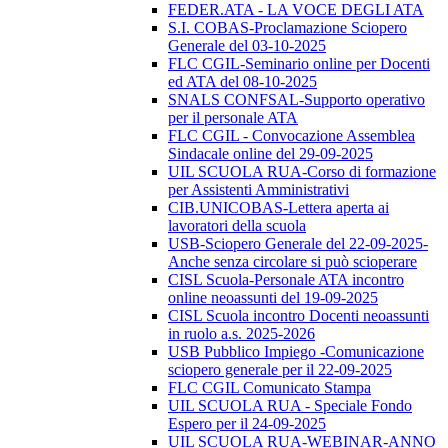
FEDER.ATA - LA VOCE DEGLI ATA
S.I. COBAS-Proclamazione Sciopero
Generale del 03-10-2025
FLC CGIL-Seminario online per Docenti
ed ATA del 08-10-2025
SNALS CONFSAL-Supporto operativo
per il personale ATA
FLC CGIL - Convocazione Assemblea
Sindacale online del 29-09-2025
UIL SCUOLA RUA-Corso di formazione
per Assistenti Amministrativi
CIB.UNICOBAS-Lettera aperta ai
lavoratori della scuola
USB-Sciopero Generale del 22-09-2025-
Anche senza circolare si può scioperare
CISL Scuola-Personale ATA incontro
online neoassunti del 19-09-2025
CISL Scuola incontro Docenti neoassunti
in ruolo a.s. 2025-2026
USB Pubblico Impiego -Comunicazione
sciopero generale per il 22-09-2025
FLC CGIL Comunicato Stampa
UIL SCUOLA RUA - Speciale Fondo
Espero per il 24-09-2025
UIL SCUOLA RUA-WEBINAR-ANNO