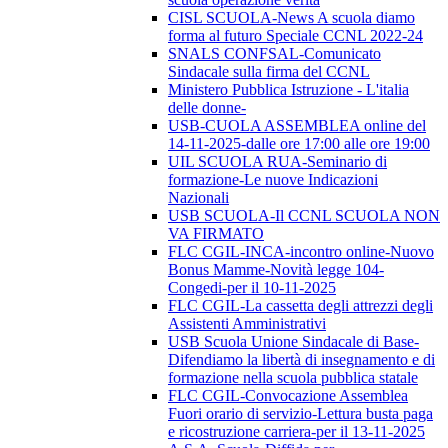
CISL SCUOLA-News A scuola diamo
forma al futuro Speciale CCNL 2022-24
SNALS CONFSAL-Comunicato
Sindacale sulla firma del CCNL
Ministero Pubblica Istruzione - L'italia
delle donne-
USB-CUOLA ASSEMBLEA online del
14-11-2025-dalle ore 17:00 alle ore 19:00
UIL SCUOLA RUA-Seminario di
formazione-Le nuove Indicazioni
Nazionali
USB SCUOLA-Il CCNL SCUOLA NON
VA FIRMATO
FLC CGIL-INCA-incontro online-Nuovo
Bonus Mamme-Novità legge 104-
Congedi-per il 10-11-2025
FLC CGIL-La cassetta degli attrezzi degli
Assistenti Amministrativi
USB Scuola Unione Sindacale di Base-
Difendiamo la libertà di insegnamento e di
formazione nella scuola pubblica statale
FLC CGIL-Convocazione Assemblea
Fuori orario di servizio-Lettura busta paga
e ricostruzione carriera-per il 13-11-2025