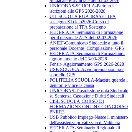
Sindacale Provinciale del 05-03-2026
UNICOBAS-SCUOLA-Partono le
iscrizioni alle GPS 2026-2028
UIL SCUOLA RUA-IRASE- TFA
sostegno XI ciclo2026-Corso di
preparazione al TFA Sostegno
FEDER ATA-Seminario di Formazione
per il personale ATA del 02-03-2026
ANIEF-Comunicato Sindacale a tutto il
personale Docente- Compilazione- GPS
FEDER ATA-Seminario di Formazione-
aggiornamento del 23-03-2026
Fensir- Aggiornamento GPS 2026-2028
USB SCUOLA-Avvio prenotazioni per
sportello GPS
POLITELIA SCUOLA-Maestra querela i
genitori e vince la causa
UNICOBAS-Trasmissione nota Sindacale
su Sentenza Cassazione Diritti Sindacali
CISL SCUOLA-CORSO DI
FORMAZIONE ONLINE CONCORSO
PNRR3
USB Pubblico Impiego-Nasce il ministero
dell'assistenza privatizzata di Valditara
FEDER ATA-Seminario Regionale di