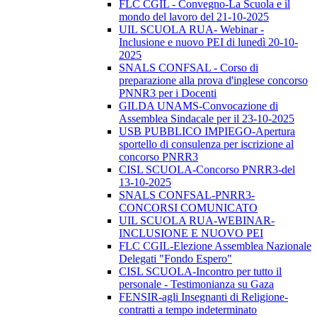
FLC CGIL - Convegno-La Scuola e il
mondo del lavoro del 21-10-2025
UIL SCUOLA RUA- Webinar -
Inclusione e nuovo PEI di lunedì 20-10-
2025
SNALS CONFSAL - Corso di
preparazione alla prova d'inglese concorso
PNNR3 per i Docenti
GILDA UNAMS-Convocazione di
Assemblea Sindacale per il 23-10-2025
USB PUBBLICO IMPIEGO-Apertura
sportello di consulenza per iscrizione al
concorso PNRR3
CISL SCUOLA-Concorso PNRR3-del
13-10-2025
SNALS CONFSAL-PNRR3-
CONCORSI COMUNICATO
UIL SCUOLA RUA-WEBINAR-
INCLUSIONE E NUOVO PEI
FLC CGIL-Elezione Assemblea Nazionale
Delegati "Fondo Espero"
CISL SCUOLA-Incontro per tutto il
personale - Testimonianza su Gaza
FENSIR-agli Insegnanti di Religione-
contratti a tempo indeterminato