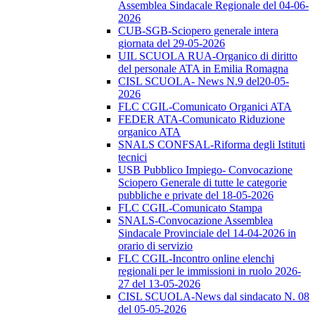
Assemblea Sindacale Regionale del 04-06-
2026
CUB-SGB-Sciopero generale intera
giornata del 29-05-2026
UIL SCUOLA RUA-Organico di diritto
del personale ATA in Emilia Romagna
CISL SCUOLA- News N.9 del20-05-
2026
FLC CGIL-Comunicato Organici ATA
FEDER ATA-Comunicato Riduzione
organico ATA
SNALS CONFSAL-Riforma degli Istituti
tecnici
USB Pubblico Impiego- Convocazione
Sciopero Generale di tutte le categorie
pubbliche e private del 18-05-2026
FLC CGIL-Comunicato Stampa
SNALS-Convocazione Assemblea
Sindacale Provinciale del 14-04-2026 in
orario di servizio
FLC CGIL-Incontro online elenchi
regionali per le immissioni in ruolo 2026-
27 del 13-05-2026
CISL SCUOLA-News dal sindacato N. 08
del 05-05-2026