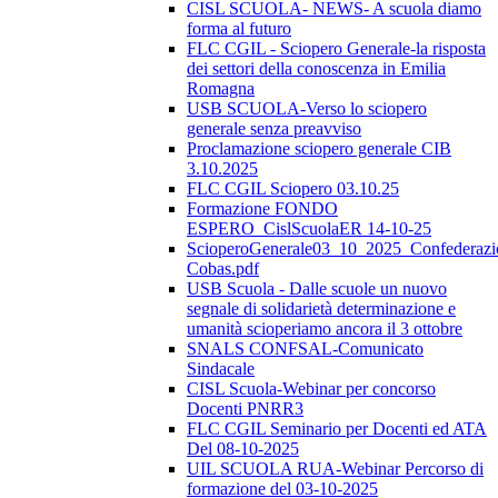
CISL SCUOLA- NEWS- A scuola diamo
forma al futuro
FLC CGIL - Sciopero Generale-la risposta
dei settori della conoscenza in Emilia
Romagna
USB SCUOLA-Verso lo sciopero
generale senza preavviso
Proclamazione sciopero generale CIB
3.10.2025
FLC CGIL Sciopero 03.10.25
Formazione FONDO
ESPERO_CislScuolaER 14-10-25
ScioperoGenerale03_10_2025_Confederazi
Cobas.pdf
USB Scuola - Dalle scuole un nuovo
segnale di solidarietà determinazione e
umanità scioperiamo ancora il 3 ottobre
SNALS CONFSAL-Comunicato
Sindacale
CISL Scuola-Webinar per concorso
Docenti PNRR3
FLC CGIL Seminario per Docenti ed ATA
Del 08-10-2025
UIL SCUOLA RUA-Webinar Percorso di
formazione del 03-10-2025