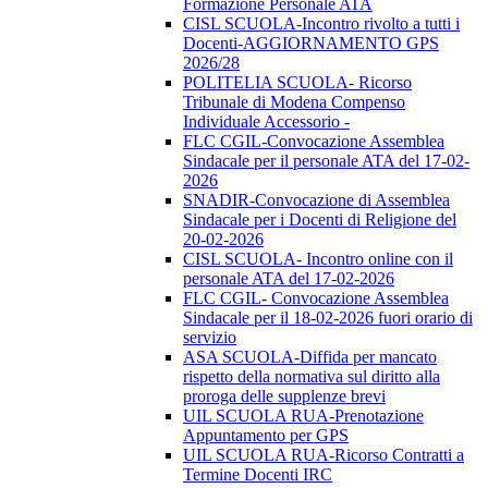
Formazione Personale ATA
CISL SCUOLA-Incontro rivolto a tutti i
Docenti-AGGIORNAMENTO GPS
2026/28
POLITELIA SCUOLA- Ricorso
Tribunale di Modena Compenso
Individuale Accessorio -
FLC CGIL-Convocazione Assemblea
Sindacale per il personale ATA del 17-02-
2026
SNADIR-Convocazione di Assemblea
Sindacale per i Docenti di Religione del
20-02-2026
CISL SCUOLA- Incontro online con il
personale ATA del 17-02-2026
FLC CGIL- Convocazione Assemblea
Sindacale per il 18-02-2026 fuori orario di
servizio
ASA SCUOLA-Diffida per mancato
rispetto della normativa sul diritto alla
proroga delle supplenze brevi
UIL SCUOLA RUA-Prenotazione
Appuntamento per GPS
UIL SCUOLA RUA-Ricorso Contratti a
Termine Docenti IRC