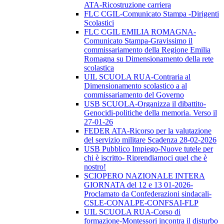
ATA-Ricostruzione carriera
FLC CGIL-Comunicato Stampa -Dirigenti
Scolastici
FLC CGIL EMILIA ROMAGNA-
Comunicato Stampa-Gravissimo il
commissariamento della Regione Emilia
Romagna su Dimensionamento della rete
scolastica
UIL SCUOLA RUA-Contraria al
Dimensionamento scolastico a al
commissariamento del Governo
USB SCUOLA-Organizza il dibattito-
Genocidi-politiche della memoria. Verso il
27-01-26
FEDER ATA-Ricorso per la valutazione
del servizio militare Scadenza 28-02-2026
USB Pubblico Impiego-Nuove tutele per
chi è iscritto- Riprendiamoci quel che è
nostro!
SCIOPERO NAZIONALE INTERA
GIORNATA del 12 e 13 01-2026-
Proclamato da Confederazioni sindacali-
CSLE-CONALPE-CONFSAI-FLP
UIL SCUOLA RUA-Corso di
formazione-Montessori incontra il disturbo