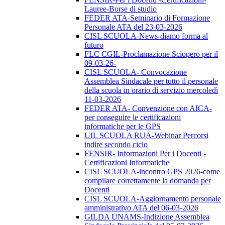
Lauree-Borse di studio
FEDER ATA-Seminario di Formazione
Personale ATA del 23-03-2026
CISL SCUOLA-News-diamo forma al
futuro
FLC CGIL-Proclamazione Sciopero per il
09-03-26-
CISL SCUOLA- Convocazione
Assemblea Sindacale per tutto il personale
della scuola in orario di servizio mercoledì
11-03-2026
FEDER ATA- Convenzione con AICA-
per conseguire le certificazioni
informatiche per le GPS
UIL SCUOLA RUA-Webinar Percorsi
indire secondo ciclo
FENSIR- Informazioni Per i Docenti -
Certificazioni Informatiche
CISL SCUOLA-incontro GPS 2026-come
compilare correttamente la domanda per
Docenti
CISL SCUOLA-Aggiornamento personale
amministrativo ATA del 06-03-2026
GILDA UNAMS-Indizione Assemblea