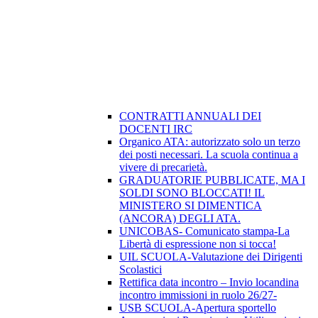
CONTRATTI ANNUALI DEI
DOCENTI IRC
Organico ATA: autorizzato solo un terzo
dei posti necessari. La scuola continua a
vivere di precarietà.
GRADUATORIE PUBBLICATE, MA I
SOLDI SONO BLOCCATI! IL
MINISTERO SI DIMENTICA
(ANCORA) DEGLI ATA.
UNICOBAS- Comunicato stampa-La
Libertà di espressione non si tocca!
UIL SCUOLA-Valutazione dei Dirigenti
Scolastici
Rettifica data incontro – Invio locandina
incontro immissioni in ruolo 26/27-
USB SCUOLA-Apertura sportello