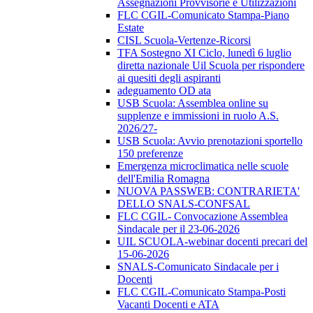
Assegnazioni Provvisorie e Utilizzazioni
FLC CGIL-Comunicato Stampa-Piano
Estate
CISL Scuola-Vertenze-Ricorsi
TFA Sostegno XI Ciclo, lunedì 6 luglio
diretta nazionale Uil Scuola per rispondere
ai quesiti degli aspiranti
adeguamento OD ata
USB Scuola: Assemblea online su
supplenze e immissioni in ruolo A.S.
2026/27-
USB Scuola: Avvio prenotazioni sportello
150 preferenze
Emergenza microclimatica nelle scuole
dell'Emilia Romagna
NUOVA PASSWEB: CONTRARIETA'
DELLO SNALS-CONFSAL
FLC CGIL- Convocazione Assemblea
Sindacale per il 23-06-2026
UIL SCUOLA-webinar docenti precari del
15-06-2026
SNALS-Comunicato Sindacale per i
Docenti
FLC CGIL-Comunicato Stampa-Posti
Vacanti Docenti e ATA