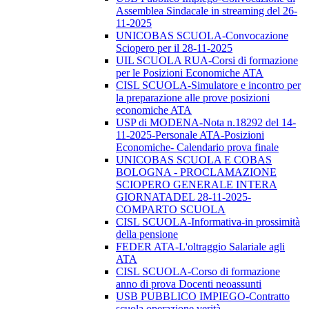
Assemblea Sindacale in streaming del 26-
11-2025
UNICOBAS SCUOLA-Convocazione
Sciopero per il 28-11-2025
UIL SCUOLA RUA-Corsi di formazione
per le Posizioni Economiche ATA
CISL SCUOLA-Simulatore e incontro per
la preparazione alle prove posizioni
economiche ATA
USP di MODENA-Nota n.18292 del 14-
11-2025-Personale ATA-Posizioni
Economiche- Calendario prova finale
UNICOBAS SCUOLA E COBAS
BOLOGNA - PROCLAMAZIONE
SCIOPERO GENERALE INTERA
GIORNATADEL 28-11-2025-
COMPARTO SCUOLA
CISL SCUOLA-Informativa-in prossimità
della pensione
FEDER ATA-L'oltraggio Salariale agli
ATA
CISL SCUOLA-Corso di formazione
anno di prova Docenti neoassunti
USB PUBBLICO IMPIEGO-Contratto
scuola operazione verità