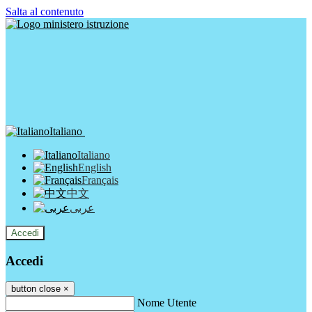
Salta al contenuto
Italiano
Italiano
English
Français
中文
عربى
Accedi
Accedi
button close
×
Nome Utente