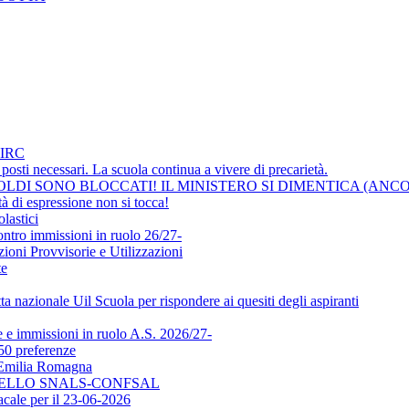
IRC
osti necessari. La scuola continua a vivere di precarietà.
LDI SONO BLOCCATI! IL MINISTERO SI DIMENTICA (ANCO
i espressione non si tocca!
lastici
ontro immissioni in ruolo 26/27-
ni Provvisorie e Utilizzazioni
te
a nazionale Uil Scuola per rispondere ai quesiti degli aspiranti
e immissioni in ruolo A.S. 2026/27-
50 preferenze
l'Emilia Romagna
DELLO SNALS-CONFSAL
ale per il 23-06-2026