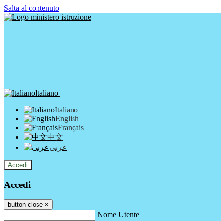
Salta al contenuto
Italiano
Italiano
English
Français
中文
عربى
Accedi
Accedi
button close
×
Nome Utente