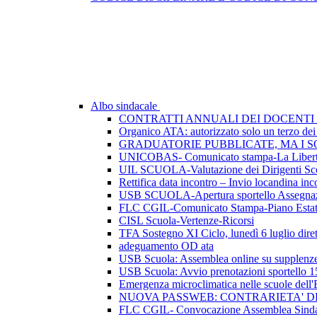
Albo sindacale
CONTRATTI ANNUALI DEI DOCENTI 
Organico ATA: autorizzato solo un terzo dei p
GRADUATORIE PUBBLICATE, MA I SO
UNICOBAS- Comunicato stampa-La Libertà d
UIL SCUOLA-Valutazione dei Dirigenti Sco
Rettifica data incontro – Invio locandina inc
USB SCUOLA-Apertura sportello Assegnazio
FLC CGIL-Comunicato Stampa-Piano Esta
CISL Scuola-Vertenze-Ricorsi
TFA Sostegno XI Ciclo, lunedì 6 luglio dirett
adeguamento OD ata
USB Scuola: Assemblea online su supplenze 
USB Scuola: Avvio prenotazioni sportello 1
Emergenza microclimatica nelle scuole del
NUOVA PASSWEB: CONTRARIETA' 
FLC CGIL- Convocazione Assemblea Sindac