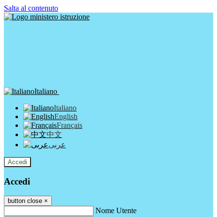
Salta al contenuto
Italiano
Italiano
English
Français
中文
عربى
Accedi
Accedi
button close
×
Nome Utente