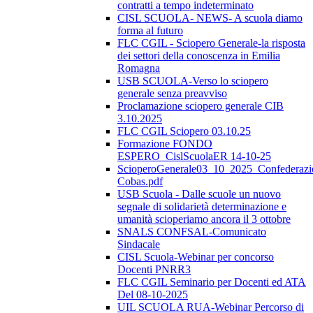
contratti a tempo indeterminato
CISL SCUOLA- NEWS- A scuola diamo
forma al futuro
FLC CGIL - Sciopero Generale-la risposta
dei settori della conoscenza in Emilia
Romagna
USB SCUOLA-Verso lo sciopero
generale senza preavviso
Proclamazione sciopero generale CIB
3.10.2025
FLC CGIL Sciopero 03.10.25
Formazione FONDO
ESPERO_CislScuolaER 14-10-25
ScioperoGenerale03_10_2025_Confederazi
Cobas.pdf
USB Scuola - Dalle scuole un nuovo
segnale di solidarietà determinazione e
umanità scioperiamo ancora il 3 ottobre
SNALS CONFSAL-Comunicato
Sindacale
CISL Scuola-Webinar per concorso
Docenti PNRR3
FLC CGIL Seminario per Docenti ed ATA
Del 08-10-2025
UIL SCUOLA RUA-Webinar Percorso di