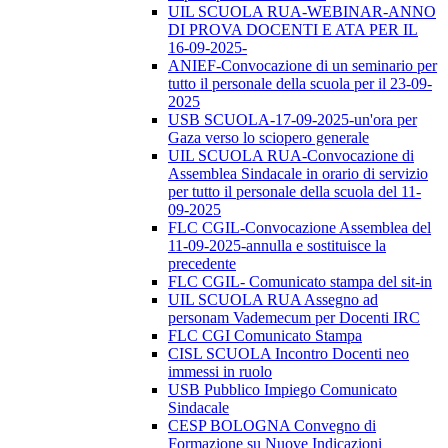
UIL SCUOLA RUA-WEBINAR-ANNO
DI PROVA DOCENTI E ATA PER IL
16-09-2025-
ANIEF-Convocazione di un seminario per
tutto il personale della scuola per il 23-09-
2025
USB SCUOLA-17-09-2025-un'ora per
Gaza verso lo sciopero generale
UIL SCUOLA RUA-Convocazione di
Assemblea Sindacale in orario di servizio
per tutto il personale della scuola del 11-
09-2025
FLC CGIL-Convocazione Assemblea del
11-09-2025-annulla e sostituisce la
precedente
FLC CGIL- Comunicato stampa del sit-in
UIL SCUOLA RUA Assegno ad
personam Vademecum per Docenti IRC
FLC CGI Comunicato Stampa
CISL SCUOLA Incontro Docenti neo
immessi in ruolo
USB Pubblico Impiego Comunicato
Sindacale
CESP BOLOGNA Convegno di
Formazione su Nuove Indicazioni