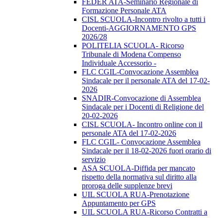
FEDER ATA-Seminario Regionale di
Formazione Personale ATA
CISL SCUOLA-Incontro rivolto a tutti i
Docenti-AGGIORNAMENTO GPS
2026/28
POLITELIA SCUOLA- Ricorso
Tribunale di Modena Compenso
Individuale Accessorio -
FLC CGIL-Convocazione Assemblea
Sindacale per il personale ATA del 17-02-
2026
SNADIR-Convocazione di Assemblea
Sindacale per i Docenti di Religione del
20-02-2026
CISL SCUOLA- Incontro online con il
personale ATA del 17-02-2026
FLC CGIL- Convocazione Assemblea
Sindacale per il 18-02-2026 fuori orario di
servizio
ASA SCUOLA-Diffida per mancato
rispetto della normativa sul diritto alla
proroga delle supplenze brevi
UIL SCUOLA RUA-Prenotazione
Appuntamento per GPS
UIL SCUOLA RUA-Ricorso Contratti a