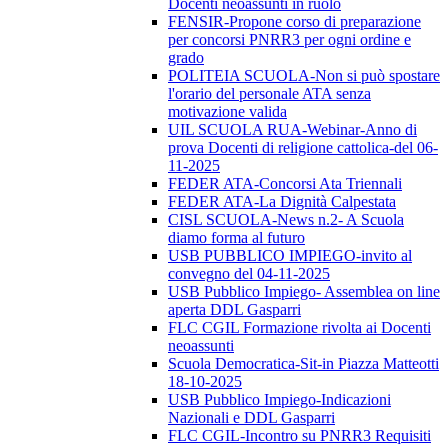
Docenti neoassunti in ruolo
FENSIR-Propone corso di preparazione
per concorsi PNRR3 per ogni ordine e
grado
POLITEIA SCUOLA-Non si può spostare
l'orario del personale ATA senza
motivazione valida
UIL SCUOLA RUA-Webinar-Anno di
prova Docenti di religione cattolica-del 06-
11-2025
FEDER ATA-Concorsi Ata Triennali
FEDER ATA-La Dignità Calpestata
CISL SCUOLA-News n.2- A Scuola
diamo forma al futuro
USB PUBBLICO IMPIEGO-invito al
convegno del 04-11-2025
USB Pubblico Impiego- Assemblea on line
aperta DDL Gasparri
FLC CGIL Formazione rivolta ai Docenti
neoassunti
Scuola Democratica-Sit-in Piazza Matteotti
18-10-2025
USB Pubblico Impiego-Indicazioni
Nazionali e DDL Gasparri
FLC CGIL-Incontro su PNRR3 Requisiti