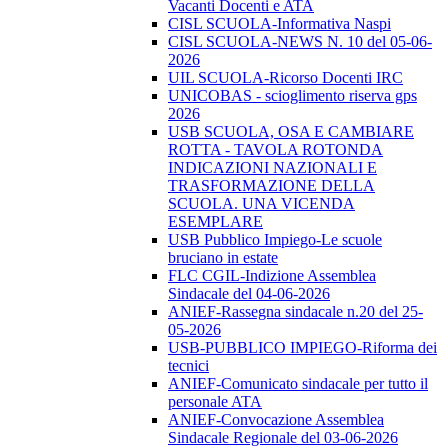
Vacanti Docenti e ATA
CISL SCUOLA-Informativa Naspi
CISL SCUOLA-NEWS N. 10 del 05-06-
2026
UIL SCUOLA-Ricorso Docenti IRC
UNICOBAS - scioglimento riserva gps
2026
USB SCUOLA, OSA E CAMBIARE
ROTTA - TAVOLA ROTONDA
INDICAZIONI NAZIONALI E
TRASFORMAZIONE DELLA
SCUOLA. UNA VICENDA
ESEMPLARE
USB Pubblico Impiego-Le scuole
bruciano in estate
FLC CGIL-Indizione Assemblea
Sindacale del 04-06-2026
ANIEF-Rassegna sindacale n.20 del 25-
05-2026
USB-PUBBLICO IMPIEGO-Riforma dei
tecnici
ANIEF-Comunicato sindacale per tutto il
personale ATA
ANIEF-Convocazione Assemblea
Sindacale Regionale del 03-06-2026