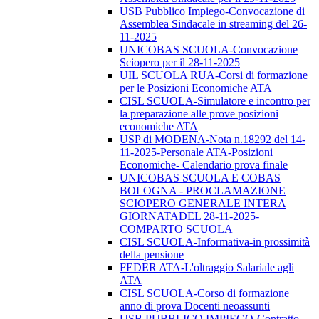
USB Pubblico Impiego-Convocazione di
Assemblea Sindacale in streaming del 26-
11-2025
UNICOBAS SCUOLA-Convocazione
Sciopero per il 28-11-2025
UIL SCUOLA RUA-Corsi di formazione
per le Posizioni Economiche ATA
CISL SCUOLA-Simulatore e incontro per
la preparazione alle prove posizioni
economiche ATA
USP di MODENA-Nota n.18292 del 14-
11-2025-Personale ATA-Posizioni
Economiche- Calendario prova finale
UNICOBAS SCUOLA E COBAS
BOLOGNA - PROCLAMAZIONE
SCIOPERO GENERALE INTERA
GIORNATADEL 28-11-2025-
COMPARTO SCUOLA
CISL SCUOLA-Informativa-in prossimità
della pensione
FEDER ATA-L'oltraggio Salariale agli
ATA
CISL SCUOLA-Corso di formazione
anno di prova Docenti neoassunti
USB PUBBLICO IMPIEGO-Contratto