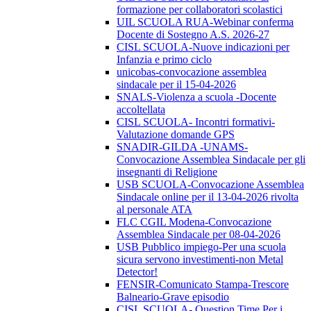
formazione per collaboratori scolastici
UIL SCUOLA RUA-Webinar conferma
Docente di Sostegno A.S. 2026-27
CISL SCUOLA-Nuove indicazioni per
Infanzia e primo ciclo
unicobas-convocazione assemblea
sindacale per il 15-04-2026
SNALS-Violenza a scuola -Docente
accoltellata
CISL SCUOLA- Incontri formativi-
Valutazione domande GPS
SNADIR-GILDA -UNAMS-
Convocazione Assemblea Sindacale per gli
insegnanti di Religione
USB SCUOLA-Convocazione Assemblea
Sindacale online per il 13-04-2026 rivolta
al personale ATA
FLC CGIL Modena-Convocazione
Assemblea Sindacale per 08-04-2026
USB Pubblico impiego-Per una scuola
sicura servono investimenti-non Metal
Detector!
FENSIR-Comunicato Stampa-Trescore
Balneario-Grave episodio
CISL SCUOLA- Question Time Per i