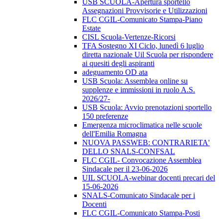
USB SCUOLA-Apertura sportello
Assegnazioni Provvisorie e Utilizzazioni
FLC CGIL-Comunicato Stampa-Piano
Estate
CISL Scuola-Vertenze-Ricorsi
TFA Sostegno XI Ciclo, lunedì 6 luglio
diretta nazionale Uil Scuola per rispondere
ai quesiti degli aspiranti
adeguamento OD ata
USB Scuola: Assemblea online su
supplenze e immissioni in ruolo A.S.
2026/27-
USB Scuola: Avvio prenotazioni sportello
150 preferenze
Emergenza microclimatica nelle scuole
dell'Emilia Romagna
NUOVA PASSWEB: CONTRARIETA'
DELLO SNALS-CONFSAL
FLC CGIL- Convocazione Assemblea
Sindacale per il 23-06-2026
UIL SCUOLA-webinar docenti precari del
15-06-2026
SNALS-Comunicato Sindacale per i
Docenti
FLC CGIL-Comunicato Stampa-Posti