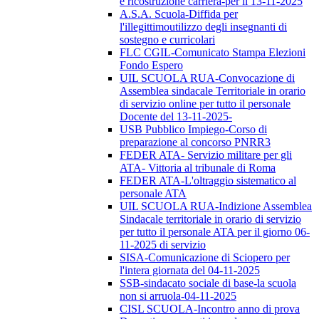
e ricostruzione carriera-per il 13-11-2025
A.S.A. Scuola-Diffida per
l'illegittimoutilizzo degli insegnanti di
sostegno e curricolari
FLC CGIL-Comunicato Stampa Elezioni
Fondo Espero
UIL SCUOLA RUA-Convocazione di
Assemblea sindacale Territoriale in orario
di servizio online per tutto il personale
Docente del 13-11-2025-
USB Pubblico Impiego-Corso di
preparazione al concorso PNRR3
FEDER ATA- Servizio militare per gli
ATA- Vittoria al tribunale di Roma
FEDER ATA-L'oltraggio sistematico al
personale ATA
UIL SCUOLA RUA-Indizione Assemblea
Sindacale territoriale in orario di servizio
per tutto il personale ATA per il giorno 06-
11-2025 di servizio
SISA-Comunicazione di Sciopero per
l'intera giornata del 04-11-2025
SSB-sindacato sociale di base-la scuola
non si arruola-04-11-2025
CISL SCUOLA-Incontro anno di prova