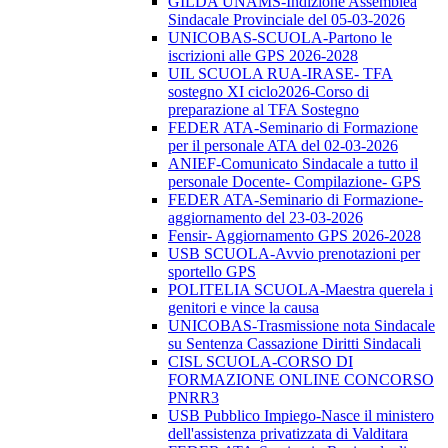
GILDA UNAMS-Indizione Assemblea
Sindacale Provinciale del 05-03-2026
UNICOBAS-SCUOLA-Partono le
iscrizioni alle GPS 2026-2028
UIL SCUOLA RUA-IRASE- TFA
sostegno XI ciclo2026-Corso di
preparazione al TFA Sostegno
FEDER ATA-Seminario di Formazione
per il personale ATA del 02-03-2026
ANIEF-Comunicato Sindacale a tutto il
personale Docente- Compilazione- GPS
FEDER ATA-Seminario di Formazione-
aggiornamento del 23-03-2026
Fensir- Aggiornamento GPS 2026-2028
USB SCUOLA-Avvio prenotazioni per
sportello GPS
POLITELIA SCUOLA-Maestra querela i
genitori e vince la causa
UNICOBAS-Trasmissione nota Sindacale
su Sentenza Cassazione Diritti Sindacali
CISL SCUOLA-CORSO DI
FORMAZIONE ONLINE CONCORSO
PNRR3
USB Pubblico Impiego-Nasce il ministero
dell'assistenza privatizzata di Valditara