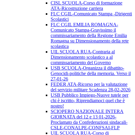
CISL SCUOLA-Corso di formazione
ATA-Ricostruzione carriera
FLC CGIL-Comunicato Stampa -Dirigenti
Scolastici
FLC CGIL EMILIA ROMAGNA-
Comunicato Stampa-Gravissimo il
commissariamento della Regione Emilia
Romagna su Dimensionamento della rete
scolastica
UIL SCUOLA RUA-Contraria al
Dimensionamento scolastico a al
commissariamento del Governo
USB SCUOLA-Organizza il dibattito-
Genocidi-politiche della memoria. Verso il
27-01-26
FEDER ATA-Ricorso per la valutazione
del servizio militare Scadenza 28-02-2026
USB Pubblico Impiego-Nuove tutele per
chi è iscritto- Riprendiamoci quel che è
nostro!
SCIOPERO NAZIONALE INTERA
GIORNATA del 12 e 13 01-2026-
Proclamato da Confederazioni sindacali-
CSLE-CONALPE-CONFSAI-FLP
UIL SCUOLA RUA-Corso di