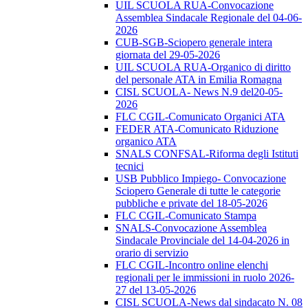
UIL SCUOLA RUA-Convocazione
Assemblea Sindacale Regionale del 04-06-
2026
CUB-SGB-Sciopero generale intera
giornata del 29-05-2026
UIL SCUOLA RUA-Organico di diritto
del personale ATA in Emilia Romagna
CISL SCUOLA- News N.9 del20-05-
2026
FLC CGIL-Comunicato Organici ATA
FEDER ATA-Comunicato Riduzione
organico ATA
SNALS CONFSAL-Riforma degli Istituti
tecnici
USB Pubblico Impiego- Convocazione
Sciopero Generale di tutte le categorie
pubbliche e private del 18-05-2026
FLC CGIL-Comunicato Stampa
SNALS-Convocazione Assemblea
Sindacale Provinciale del 14-04-2026 in
orario di servizio
FLC CGIL-Incontro online elenchi
regionali per le immissioni in ruolo 2026-
27 del 13-05-2026
CISL SCUOLA-News dal sindacato N. 08