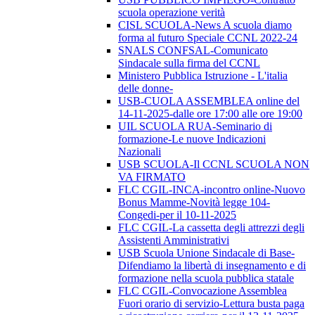
scuola operazione verità
CISL SCUOLA-News A scuola diamo
forma al futuro Speciale CCNL 2022-24
SNALS CONFSAL-Comunicato
Sindacale sulla firma del CCNL
Ministero Pubblica Istruzione - L'italia
delle donne-
USB-CUOLA ASSEMBLEA online del
14-11-2025-dalle ore 17:00 alle ore 19:00
UIL SCUOLA RUA-Seminario di
formazione-Le nuove Indicazioni
Nazionali
USB SCUOLA-Il CCNL SCUOLA NON
VA FIRMATO
FLC CGIL-INCA-incontro online-Nuovo
Bonus Mamme-Novità legge 104-
Congedi-per il 10-11-2025
FLC CGIL-La cassetta degli attrezzi degli
Assistenti Amministrativi
USB Scuola Unione Sindacale di Base-
Difendiamo la libertà di insegnamento e di
formazione nella scuola pubblica statale
FLC CGIL-Convocazione Assemblea
Fuori orario di servizio-Lettura busta paga