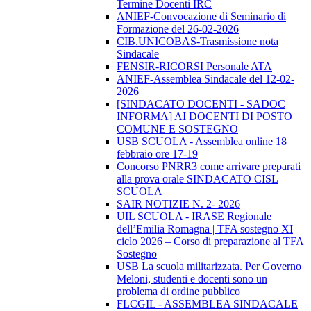
Termine Docenti IRC
ANIEF-Convocazione di Seminario di
Formazione del 26-02-2026
CIB.UNICOBAS-Trasmissione nota
Sindacale
FENSIR-RICORSI Personale ATA
ANIEF-Assemblea Sindacale del 12-02-
2026
[SINDACATO DOCENTI - SADOC
INFORMA] AI DOCENTI DI POSTO
COMUNE E SOSTEGNO
USB SCUOLA - Assemblea online 18
febbraio ore 17-19
Concorso PNRR3 come arrivare preparati
alla prova orale SINDACATO CISL
SCUOLA
SAIR NOTIZIE N. 2- 2026
UIL SCUOLA - IRASE Regionale
dell’Emilia Romagna | TFA sostegno XI
ciclo 2026 – Corso di preparazione al TFA
Sostegno
USB La scuola militarizzata. Per Governo
Meloni, studenti e docenti sono un
problema di ordine pubblico
FLCGIL - ASSEMBLEA SINDACALE