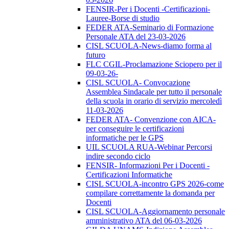
FENSIR-Per i Docenti -Certificazioni-
Lauree-Borse di studio
FEDER ATA-Seminario di Formazione
Personale ATA del 23-03-2026
CISL SCUOLA-News-diamo forma al
futuro
FLC CGIL-Proclamazione Sciopero per il
09-03-26-
CISL SCUOLA- Convocazione
Assemblea Sindacale per tutto il personale
della scuola in orario di servizio mercoledì
11-03-2026
FEDER ATA- Convenzione con AICA-
per conseguire le certificazioni
informatiche per le GPS
UIL SCUOLA RUA-Webinar Percorsi
indire secondo ciclo
FENSIR- Informazioni Per i Docenti -
Certificazioni Informatiche
CISL SCUOLA-incontro GPS 2026-come
compilare correttamente la domanda per
Docenti
CISL SCUOLA-Aggiornamento personale
amministrativo ATA del 06-03-2026