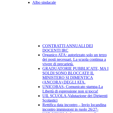
Albo sindacale
CONTRATTI ANNUALI DEI
DOCENTI IRC
Organico ATA: autorizzato solo un terzo
dei posti necessari. La scuola continua a
vivere di precarietà.
GRADUATORIE PUBBLICATE, MA I
SOLDI SONO BLOCCATI! IL
MINISTERO SI DIMENTICA
(ANCORA) DEGLI ATA.
UNICOBAS- Comunicato stampa-La
Libertà di espressione non si tocca!
UIL SCUOLA-Valutazione dei Dirigenti
Scolastici
Rettifica data incontro – Invio locandina
incontro immissioni in ruolo 26/27-