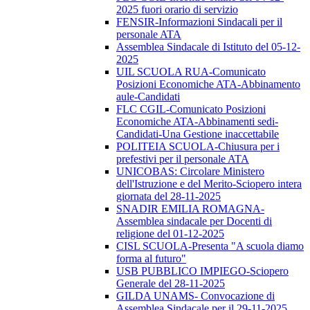
2025 fuori orario di servizio
FENSIR-Informazioni Sindacali per il
personale ATA
Assemblea Sindacale di Istituto del 05-12-
2025
UIL SCUOLA RUA-Comunicato
Posizioni Economiche ATA-Abbinamento
aule-Candidati
FLC CGIL-Comunicato Posizioni
Economiche ATA-Abbinamenti sedi-
Candidati-Una Gestione inaccettabile
POLITEIA SCUOLA-Chiusura per i
prefestivi per il personale ATA
UNICOBAS: Circolare Ministero
dell'Istruzione e del Merito-Sciopero intera
giornata del 28-11-2025
SNADIR EMILIA ROMAGNA-
Assemblea sindacale per Docenti di
religione del 01-12-2025
CISL SCUOLA-Presenta "A scuola diamo
forma al futuro"
USB PUBBLICO IMPIEGO-Sciopero
Generale del 28-11-2025
GILDA UNAMS- Convocazione di
Assemblea Sindacale per il 29-11-2025