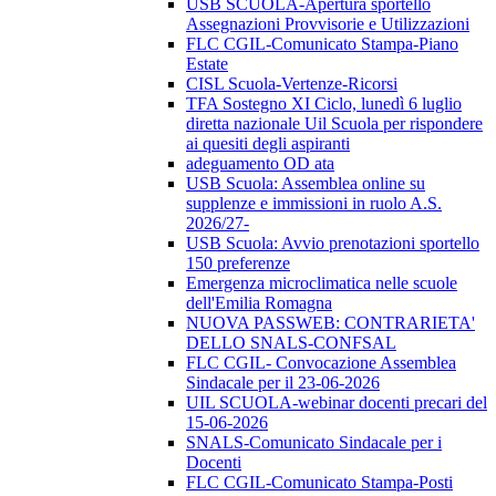
USB SCUOLA-Apertura sportello
Assegnazioni Provvisorie e Utilizzazioni
FLC CGIL-Comunicato Stampa-Piano
Estate
CISL Scuola-Vertenze-Ricorsi
TFA Sostegno XI Ciclo, lunedì 6 luglio
diretta nazionale Uil Scuola per rispondere
ai quesiti degli aspiranti
adeguamento OD ata
USB Scuola: Assemblea online su
supplenze e immissioni in ruolo A.S.
2026/27-
USB Scuola: Avvio prenotazioni sportello
150 preferenze
Emergenza microclimatica nelle scuole
dell'Emilia Romagna
NUOVA PASSWEB: CONTRARIETA'
DELLO SNALS-CONFSAL
FLC CGIL- Convocazione Assemblea
Sindacale per il 23-06-2026
UIL SCUOLA-webinar docenti precari del
15-06-2026
SNALS-Comunicato Sindacale per i
Docenti
FLC CGIL-Comunicato Stampa-Posti