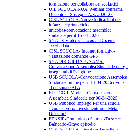
formazione per collaboratori scolastici
UIL SCUOLA RUA-Webinar conferma
Docente di Sostegno A.S. 2026-27
CISL SCUOLA-Nuove indicazioni per
Infanzia e primo ciclo
unicobas-convocazione assemblea
sindacale per il 15-04-2026
SNALS-Violenza a scuola -Docente
accoltellata
CISL SCUOLA- Incontri formativi-
Valutazione domande GPS
SNADIR-GILDA -UNAMS-
Convocazione Assemblea Sindacale per gli
insegnanti di Religione
USB SCUOLA-Convocazione Assemblea
Sindacale online per il 13-04-2026 rivolta
al personale ATA
FLC CGIL Modena-Convocazione
Assemblea Sindacale per 08-04-2026
USB Pubblico impiego-Per una scuola
sicura servono investimenti-non Metal
Detector!
FENSIR-Comunicato Stampa-Trescore
Balneario-Grave episodio
CISL SCUOLA- Question Time Per i