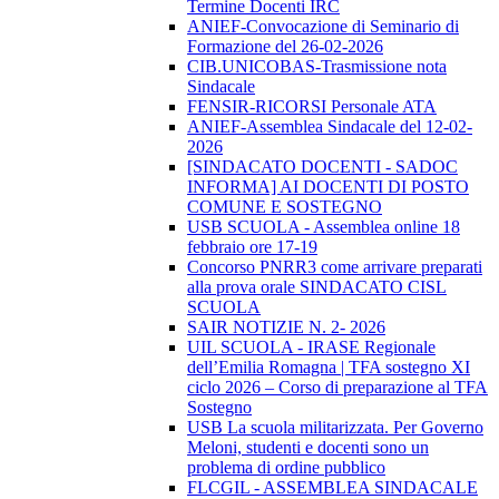
Termine Docenti IRC
ANIEF-Convocazione di Seminario di
Formazione del 26-02-2026
CIB.UNICOBAS-Trasmissione nota
Sindacale
FENSIR-RICORSI Personale ATA
ANIEF-Assemblea Sindacale del 12-02-
2026
[SINDACATO DOCENTI - SADOC
INFORMA] AI DOCENTI DI POSTO
COMUNE E SOSTEGNO
USB SCUOLA - Assemblea online 18
febbraio ore 17-19
Concorso PNRR3 come arrivare preparati
alla prova orale SINDACATO CISL
SCUOLA
SAIR NOTIZIE N. 2- 2026
UIL SCUOLA - IRASE Regionale
dell’Emilia Romagna | TFA sostegno XI
ciclo 2026 – Corso di preparazione al TFA
Sostegno
USB La scuola militarizzata. Per Governo
Meloni, studenti e docenti sono un
problema di ordine pubblico
FLCGIL - ASSEMBLEA SINDACALE