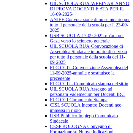
UIL SCUOLA RUA-WEBINAR-ANNO
DI PROVA DOCENTI E ATA PER IL
16-09-2025-
ANIEF-Convocazione di un seminario per
tutto il personale della scuola per il 23-09-
2025
USB SCUOLA-17-09-2025-un'ora per
Gaza verso lo sciopero generale
UIL SCUOLA RUA-Convocazione di
Assemblea Sindacale in orario di servizio
per tutto il personale della scuola del 11-
09-2025
FLC CGIL-Convocazione Assemblea del
11-09-2025-annulla e sostituisce la
precedente
FLC CGIL- Comunicato stampa del sit-in
UIL SCUOLA RUA Assegno ad
personam Vademecum per Docenti IRC
FLC CGI Comunicato Stampa
CISL SCUOLA Incontro Docenti neo
immessi in ruolo
USB Pubblico Impiego Comunicato
Sindacale
CESP BOLOGNA Convegno di
Formazione su Nuove Indicazioni