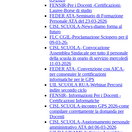
FENSIR-Per i Docenti -Certificazioni-
Lauree-Borse di studio
FEDER ATA-Seminario di Formazione
Personale ATA del 23-03-2026
CISL SCUOLA-News-diamo forma al
futuro
FLC CGIL-Proclamazione Sciopero per il
09-03-26-
CISL SCUOLA- Convocazione
Assemblea Sindacale per tutto il personale
della scuola in orario di servizio mercoledì
11-03-2026
FEDER ATA- Convenzione con AICA-
per conseguire le certificazioni
informatiche per le GPS
UIL SCUOLA RUA-Webinar Percorsi
indire secondo ciclo
FENSIR- Informazioni Per i Docenti -
Certificazioni Informatiche
CISL SCUOLA-incontro GPS 2026-come
compilare correttamente la domanda per
Docenti
CISL SCUOLA-Aggiornamento personale
amministrativo ATA del 06-03-2026