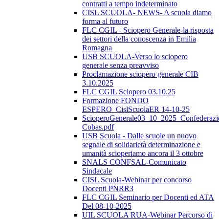
contratti a tempo indeterminato
CISL SCUOLA- NEWS- A scuola diamo
forma al futuro
FLC CGIL - Sciopero Generale-la risposta
dei settori della conoscenza in Emilia
Romagna
USB SCUOLA-Verso lo sciopero
generale senza preavviso
Proclamazione sciopero generale CIB
3.10.2025
FLC CGIL Sciopero 03.10.25
Formazione FONDO
ESPERO_CislScuolaER 14-10-25
ScioperoGenerale03_10_2025_Confederazi
Cobas.pdf
USB Scuola - Dalle scuole un nuovo
segnale di solidarietà determinazione e
umanità scioperiamo ancora il 3 ottobre
SNALS CONFSAL-Comunicato
Sindacale
CISL Scuola-Webinar per concorso
Docenti PNRR3
FLC CGIL Seminario per Docenti ed ATA
Del 08-10-2025
UIL SCUOLA RUA-Webinar Percorso di