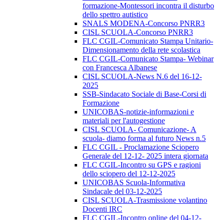
formazione-Montessori incontra il disturbo
dello spettro autistico
SNALS MODENA-Concorso PNRR3
CISL SCUOLA-Concorso PNRR3
FLC CGIL-Comunicato Stampa Unitario-
Dimensionamento della rete scolastica
FLC CGIL-Comunicato Stampa- Webinar
con Francesca Albanese
CISL SCUOLA-News N.6 del 16-12-
2025
SSB-Sindacato Sociale di Base-Corsi di
Formazione
UNICOBAS-notizie-informazioni e
materiali per l'autogestione
CISL SCUOLA- Comunicazione- A
scuola- diamo forma al futuro News n.5
FLC CGIL - Proclamazione Sciopero
Generale del 12-12- 2025 intera giornata
FLC CGIL-Incontro su GPS e ragioni
dello sciopero del 12-12-2025
UNICOBAS Scuola-Informativa
Sindacale del 03-12-2025
CISL SCUOLA-Trasmissione volantino
Docenti IRC
FLC CGIL-Incontro online del 04-12-