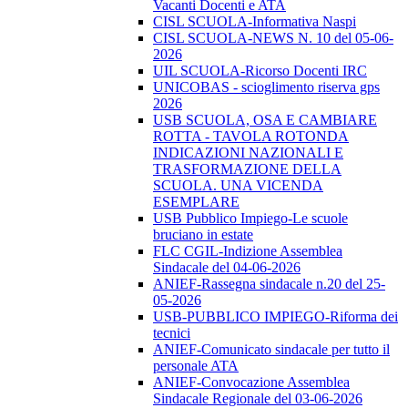
Vacanti Docenti e ATA
CISL SCUOLA-Informativa Naspi
CISL SCUOLA-NEWS N. 10 del 05-06-
2026
UIL SCUOLA-Ricorso Docenti IRC
UNICOBAS - scioglimento riserva gps
2026
USB SCUOLA, OSA E CAMBIARE
ROTTA - TAVOLA ROTONDA
INDICAZIONI NAZIONALI E
TRASFORMAZIONE DELLA
SCUOLA. UNA VICENDA
ESEMPLARE
USB Pubblico Impiego-Le scuole
bruciano in estate
FLC CGIL-Indizione Assemblea
Sindacale del 04-06-2026
ANIEF-Rassegna sindacale n.20 del 25-
05-2026
USB-PUBBLICO IMPIEGO-Riforma dei
tecnici
ANIEF-Comunicato sindacale per tutto il
personale ATA
ANIEF-Convocazione Assemblea
Sindacale Regionale del 03-06-2026