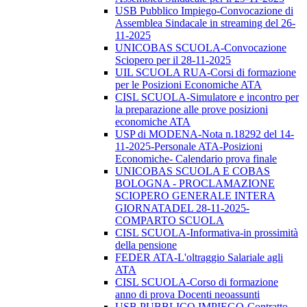
USB Pubblico Impiego-Convocazione di
Assemblea Sindacale in streaming del 26-
11-2025
UNICOBAS SCUOLA-Convocazione
Sciopero per il 28-11-2025
UIL SCUOLA RUA-Corsi di formazione
per le Posizioni Economiche ATA
CISL SCUOLA-Simulatore e incontro per
la preparazione alle prove posizioni
economiche ATA
USP di MODENA-Nota n.18292 del 14-
11-2025-Personale ATA-Posizioni
Economiche- Calendario prova finale
UNICOBAS SCUOLA E COBAS
BOLOGNA - PROCLAMAZIONE
SCIOPERO GENERALE INTERA
GIORNATADEL 28-11-2025-
COMPARTO SCUOLA
CISL SCUOLA-Informativa-in prossimità
della pensione
FEDER ATA-L'oltraggio Salariale agli
ATA
CISL SCUOLA-Corso di formazione
anno di prova Docenti neoassunti
USB PUBBLICO IMPIEGO-Contratto