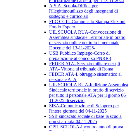
e ricostruzione carriera-per il 13-11-2025
A.S.A. Scuola-Diffida per
l'illegittimoutilizzo degli insegnanti di
sostegno e curricolari
FLC CGIL-Comunicato Stampa Elezioni
Fondo Espero
UIL SCUOLA RUA-Convocazione di
Assemblea sindacale Territoriale in orario
di servizio online per tutto il personale
Docente del 13-11-2025-
USB Pubblico Impiego-Corso di
preparazione al concorso PNRR3
FEDER ATA- Servizio militare per gli
ATA- Vittoria al tribunale di Roma
FEDER ATA-L'oltraggio sistematico al
personale ATA
UIL SCUOLA RUA-Indizione Assemblea
Sindacale territoriale in orario di servizio
per tutto il personale ATA per il giorno 06-
11-2025 di servizio
SISA-Comunicazione di Sciopero per
l'intera giornata del 04-11-2025
SSB-sindacato sociale di base-la scuola
non si arruola-04-11-2025
CISL SCUOLA-Incontro anno di prova