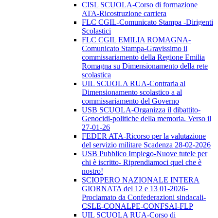
CISL SCUOLA-Corso di formazione
ATA-Ricostruzione carriera
FLC CGIL-Comunicato Stampa -Dirigenti
Scolastici
FLC CGIL EMILIA ROMAGNA-
Comunicato Stampa-Gravissimo il
commissariamento della Regione Emilia
Romagna su Dimensionamento della rete
scolastica
UIL SCUOLA RUA-Contraria al
Dimensionamento scolastico a al
commissariamento del Governo
USB SCUOLA-Organizza il dibattito-
Genocidi-politiche della memoria. Verso il
27-01-26
FEDER ATA-Ricorso per la valutazione
del servizio militare Scadenza 28-02-2026
USB Pubblico Impiego-Nuove tutele per
chi è iscritto- Riprendiamoci quel che è
nostro!
SCIOPERO NAZIONALE INTERA
GIORNATA del 12 e 13 01-2026-
Proclamato da Confederazioni sindacali-
CSLE-CONALPE-CONFSAI-FLP
UIL SCUOLA RUA-Corso di