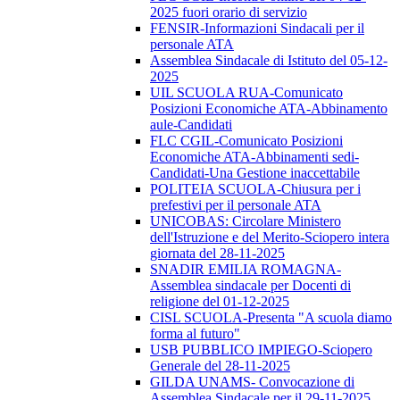
2025 fuori orario di servizio
FENSIR-Informazioni Sindacali per il
personale ATA
Assemblea Sindacale di Istituto del 05-12-
2025
UIL SCUOLA RUA-Comunicato
Posizioni Economiche ATA-Abbinamento
aule-Candidati
FLC CGIL-Comunicato Posizioni
Economiche ATA-Abbinamenti sedi-
Candidati-Una Gestione inaccettabile
POLITEIA SCUOLA-Chiusura per i
prefestivi per il personale ATA
UNICOBAS: Circolare Ministero
dell'Istruzione e del Merito-Sciopero intera
giornata del 28-11-2025
SNADIR EMILIA ROMAGNA-
Assemblea sindacale per Docenti di
religione del 01-12-2025
CISL SCUOLA-Presenta "A scuola diamo
forma al futuro"
USB PUBBLICO IMPIEGO-Sciopero
Generale del 28-11-2025
GILDA UNAMS- Convocazione di
Assemblea Sindacale per il 29-11-2025