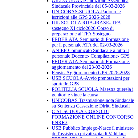
GILDA UNAMS-Indizione Assemblea
Sindacale Provinciale del 05-03-2026
UNICOBAS-SCUOLA-Partono le
iscrizioni alle GPS 2026-2028
UIL SCUOLA RUA-IRASE- TFA
sostegno XI ciclo2026-Corso di
preparazione al TFA Sostegno
FEDER ATA-Seminario di Formazione
per il personale ATA del 02-03-2026
ANIEF-Comunicato Sindacale a tutto il
personale Docente- Compilazione- GPS
FEDER ATA-Seminario di Formazione-
aggiornamento del 23-03-2026
Fensir- Aggiornamento GPS 2026-2028
USB SCUOLA-Avvio prenotazioni per
sportello GPS
POLITELIA SCUOLA-Maestra querela i
genitori e vince la causa
UNICOBAS-Trasmissione nota Sindacale
su Sentenza Cassazione Diritti Sindacali
CISL SCUOLA-CORSO DI
FORMAZIONE ONLINE CONCORSO
PNRR3
USB Pubblico Impiego-Nasce il ministero
dell'assistenza privatizzata di Valditara