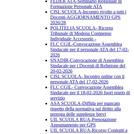
FEDER ATA-Seminario Regionale di
Formazione Personale ATA
CISL SCUOLA-Incontro rivolto a tutti i
Docenti-AGGIORNAMENTO GPS
2026/28
POLITELIA SCUOLA- Ricorso
Tribunale di Modena Compenso
Individuale Accessorio -
FLC CGIL-Convocazione Assemblea
Sindacale per il personale ATA del 17-02-
2026
SNADIR-Convocazione di Assemblea
Sindacale per i Docenti di Religione del
20-02-2026
CISL SCUOLA- Incontro online con il
personale ATA del 17-02-2026
FLC CGIL- Convocazione Assemblea
Sindacale per il 18-02-2026 fuori orario di
servizio
ASA SCUOLA-Diffida per mancato
rispetto della normativa sul diritto alla
proroga delle supplenze brevi
UIL SCUOLA RUA-Prenotazione
Appuntamento per GPS
UIL SCUOLA RUA-Ricorso Contratti a