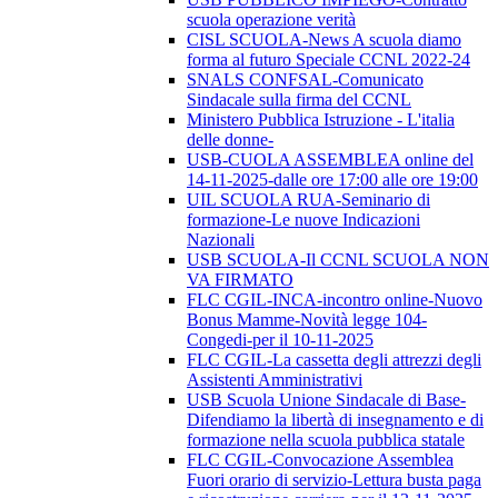
scuola operazione verità
CISL SCUOLA-News A scuola diamo
forma al futuro Speciale CCNL 2022-24
SNALS CONFSAL-Comunicato
Sindacale sulla firma del CCNL
Ministero Pubblica Istruzione - L'italia
delle donne-
USB-CUOLA ASSEMBLEA online del
14-11-2025-dalle ore 17:00 alle ore 19:00
UIL SCUOLA RUA-Seminario di
formazione-Le nuove Indicazioni
Nazionali
USB SCUOLA-Il CCNL SCUOLA NON
VA FIRMATO
FLC CGIL-INCA-incontro online-Nuovo
Bonus Mamme-Novità legge 104-
Congedi-per il 10-11-2025
FLC CGIL-La cassetta degli attrezzi degli
Assistenti Amministrativi
USB Scuola Unione Sindacale di Base-
Difendiamo la libertà di insegnamento e di
formazione nella scuola pubblica statale
FLC CGIL-Convocazione Assemblea
Fuori orario di servizio-Lettura busta paga