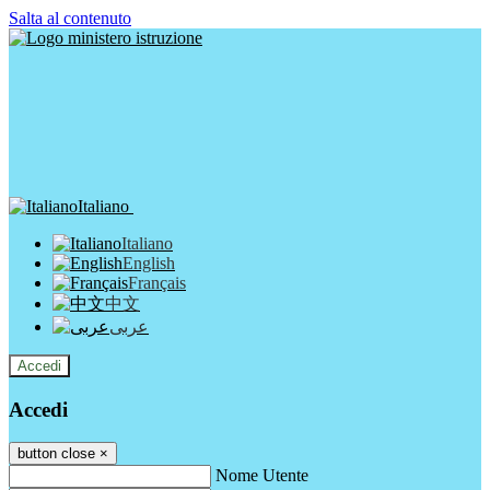
Salta al contenuto
Italiano
Italiano
English
Français
中文
عربى
Accedi
Accedi
button close
×
Nome Utente