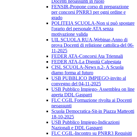
Docenti neoassunti in ruolo
FENSIR-Propone corso di preparazione
per concorsi PNRR3 per ogni ordine e
grado
POLITEIA SCUOLA-Non si può spostare
l'orario del personale ATA senza
motivazione valida
UIL SCUOLA RUA-Webinar-Anno di
prova Docenti di religione cattolica-del 06-
11-2025
FEDER ATA-Concorsi Ata Triennali
FEDER ATA-La Dignità Calpestata
CISL SCUOLA-News n.2- A Scuola
diamo forma al futuro
USB PUBBLICO IMPIEGO-invito al
convegno del 04-11-2025
USB Pubblico Impiego- Assemblea on line
aperta DDL Gasparri
FLC CGIL Formazione rivolta ai Docenti
neoassunti
Scuola Democratica-Sit-in Piazza Matteotti
18-10-2025
USB Pubblico Impiego-Indicazioni
Nazionali e DDL Gasparri
FLC CGIL-Incontro su PNRR3 Requisiti