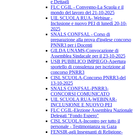
e Dettagli
FLC CGIL - Convegno-La Scuola e il
mondo del lavoro del 21-10-2025
UIL SCUOLA RUA- Webinar -
Inclusione e nuovo PEI di lunedì 20-10-
2025
SNALS CONFSAL - Corso di
preparazione alla prova d'inglese concorso
PNNR3 per i Docenti
GILDA UNAMS-Convocazione di
Assemblea Sindacale per il 23-10-2025
USB PUBBLICO IMPIEGO-Apertura
sportello di consulenza per iscrizione al
concorso PNRR3
CISL SCUOLA-Concorso PNRR3-del
13-10-2025
SNALS CONFSAL-PNRR3-
CONCORSI COMUNICATO
UIL SCUOLA RUA-WEBINAR-
INCLUSIONE E NUOVO PEI
FLC CGIL-Elezione Assemblea Nazionale
Delegati "Fondo Espero"
CISL SCUOLA-Incontro per tutto il
personale - Testimonianza su Gaza
FENSIR-agli Insegnanti di Religione-