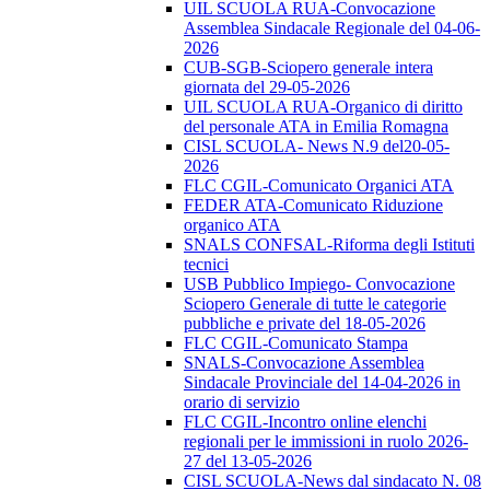
UIL SCUOLA RUA-Convocazione
Assemblea Sindacale Regionale del 04-06-
2026
CUB-SGB-Sciopero generale intera
giornata del 29-05-2026
UIL SCUOLA RUA-Organico di diritto
del personale ATA in Emilia Romagna
CISL SCUOLA- News N.9 del20-05-
2026
FLC CGIL-Comunicato Organici ATA
FEDER ATA-Comunicato Riduzione
organico ATA
SNALS CONFSAL-Riforma degli Istituti
tecnici
USB Pubblico Impiego- Convocazione
Sciopero Generale di tutte le categorie
pubbliche e private del 18-05-2026
FLC CGIL-Comunicato Stampa
SNALS-Convocazione Assemblea
Sindacale Provinciale del 14-04-2026 in
orario di servizio
FLC CGIL-Incontro online elenchi
regionali per le immissioni in ruolo 2026-
27 del 13-05-2026
CISL SCUOLA-News dal sindacato N. 08