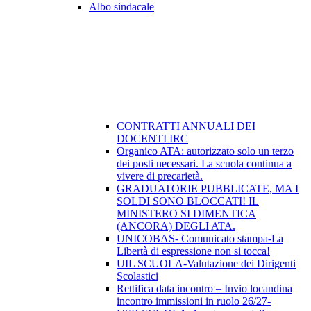
Albo sindacale
CONTRATTI ANNUALI DEI
DOCENTI IRC
Organico ATA: autorizzato solo un terzo
dei posti necessari. La scuola continua a
vivere di precarietà.
GRADUATORIE PUBBLICATE, MA I
SOLDI SONO BLOCCATI! IL
MINISTERO SI DIMENTICA
(ANCORA) DEGLI ATA.
UNICOBAS- Comunicato stampa-La
Libertà di espressione non si tocca!
UIL SCUOLA-Valutazione dei Dirigenti
Scolastici
Rettifica data incontro – Invio locandina
incontro immissioni in ruolo 26/27-