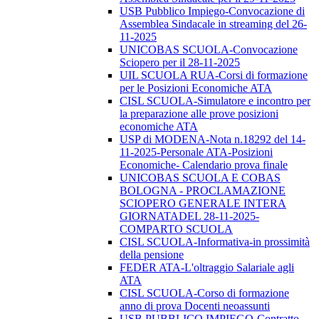
USB Pubblico Impiego-Convocazione di
Assemblea Sindacale in streaming del 26-
11-2025
UNICOBAS SCUOLA-Convocazione
Sciopero per il 28-11-2025
UIL SCUOLA RUA-Corsi di formazione
per le Posizioni Economiche ATA
CISL SCUOLA-Simulatore e incontro per
la preparazione alle prove posizioni
economiche ATA
USP di MODENA-Nota n.18292 del 14-
11-2025-Personale ATA-Posizioni
Economiche- Calendario prova finale
UNICOBAS SCUOLA E COBAS
BOLOGNA - PROCLAMAZIONE
SCIOPERO GENERALE INTERA
GIORNATADEL 28-11-2025-
COMPARTO SCUOLA
CISL SCUOLA-Informativa-in prossimità
della pensione
FEDER ATA-L'oltraggio Salariale agli
ATA
CISL SCUOLA-Corso di formazione
anno di prova Docenti neoassunti
USB PUBBLICO IMPIEGO-Contratto