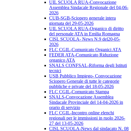
UIL SCUOLA RUA-Convocazione
Assemblea Sindacale Regionale del 04-06-
2026
CUB-SGB-Sciopero generale intera
giornata del 29-05-2026
UIL SCUOLA RUA-Organico di diritto
del personale ATA in Emilia Romagna
CISL SCUOLA- News N.9 del20-05-
2026
FLC CGIL-Comunicato Organici ATA
FEDER ATA-Comunicato Riduzione
organico ATA
SNALS CONFSAL-Riforma degli Istituti
tecnici
USB Pubblico Impiego- Convocazione
Sciopero Generale di tutte le categorie
pubbliche e private del 18-05-2026
FLC CGIL-Comunicato Stampa
SNALS-Convocazione Assemblea
Sindacale Provinciale del 14-04-2026 in
orario di servizio
FLC CGIL-Incontro online elenchi
regionali per le immissioni in ruolo 2026-
27 del 13-05-2026
CISL SCUOLA-News dal sindacato N. 08