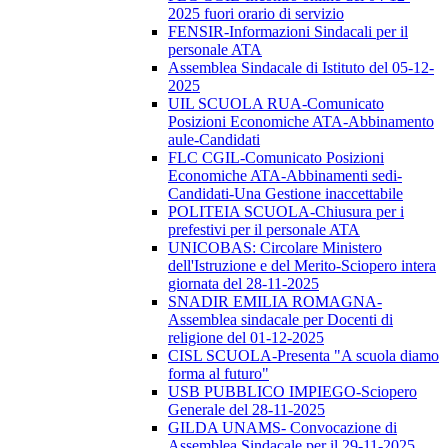
2025 fuori orario di servizio
FENSIR-Informazioni Sindacali per il
personale ATA
Assemblea Sindacale di Istituto del 05-12-
2025
UIL SCUOLA RUA-Comunicato
Posizioni Economiche ATA-Abbinamento
aule-Candidati
FLC CGIL-Comunicato Posizioni
Economiche ATA-Abbinamenti sedi-
Candidati-Una Gestione inaccettabile
POLITEIA SCUOLA-Chiusura per i
prefestivi per il personale ATA
UNICOBAS: Circolare Ministero
dell'Istruzione e del Merito-Sciopero intera
giornata del 28-11-2025
SNADIR EMILIA ROMAGNA-
Assemblea sindacale per Docenti di
religione del 01-12-2025
CISL SCUOLA-Presenta "A scuola diamo
forma al futuro"
USB PUBBLICO IMPIEGO-Sciopero
Generale del 28-11-2025
GILDA UNAMS- Convocazione di
Assemblea Sindacale per il 29-11-2025