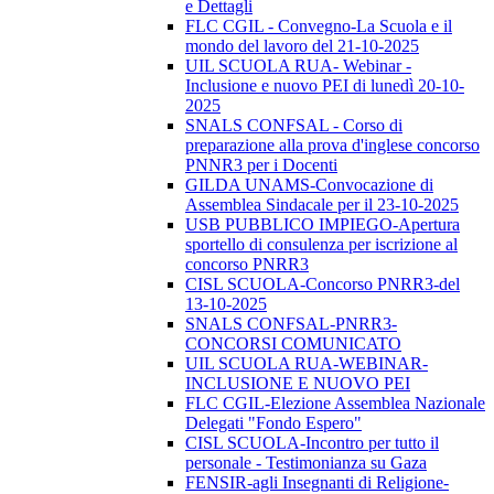
e Dettagli
FLC CGIL - Convegno-La Scuola e il
mondo del lavoro del 21-10-2025
UIL SCUOLA RUA- Webinar -
Inclusione e nuovo PEI di lunedì 20-10-
2025
SNALS CONFSAL - Corso di
preparazione alla prova d'inglese concorso
PNNR3 per i Docenti
GILDA UNAMS-Convocazione di
Assemblea Sindacale per il 23-10-2025
USB PUBBLICO IMPIEGO-Apertura
sportello di consulenza per iscrizione al
concorso PNRR3
CISL SCUOLA-Concorso PNRR3-del
13-10-2025
SNALS CONFSAL-PNRR3-
CONCORSI COMUNICATO
UIL SCUOLA RUA-WEBINAR-
INCLUSIONE E NUOVO PEI
FLC CGIL-Elezione Assemblea Nazionale
Delegati "Fondo Espero"
CISL SCUOLA-Incontro per tutto il
personale - Testimonianza su Gaza
FENSIR-agli Insegnanti di Religione-