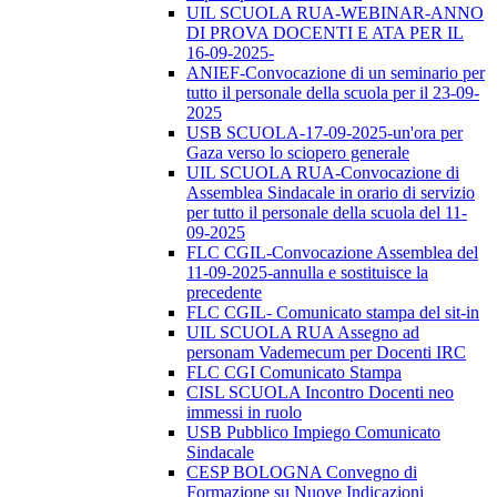
UIL SCUOLA RUA-WEBINAR-ANNO
DI PROVA DOCENTI E ATA PER IL
16-09-2025-
ANIEF-Convocazione di un seminario per
tutto il personale della scuola per il 23-09-
2025
USB SCUOLA-17-09-2025-un'ora per
Gaza verso lo sciopero generale
UIL SCUOLA RUA-Convocazione di
Assemblea Sindacale in orario di servizio
per tutto il personale della scuola del 11-
09-2025
FLC CGIL-Convocazione Assemblea del
11-09-2025-annulla e sostituisce la
precedente
FLC CGIL- Comunicato stampa del sit-in
UIL SCUOLA RUA Assegno ad
personam Vademecum per Docenti IRC
FLC CGI Comunicato Stampa
CISL SCUOLA Incontro Docenti neo
immessi in ruolo
USB Pubblico Impiego Comunicato
Sindacale
CESP BOLOGNA Convegno di
Formazione su Nuove Indicazioni