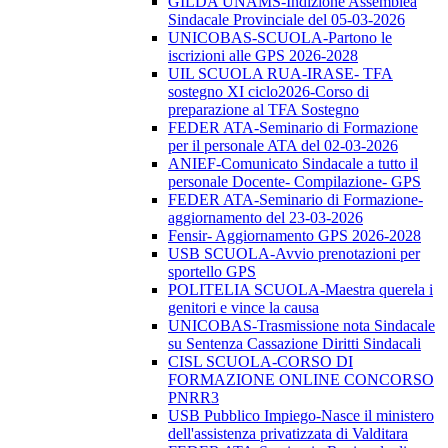
GILDA UNAMS-Indizione Assemblea
Sindacale Provinciale del 05-03-2026
UNICOBAS-SCUOLA-Partono le
iscrizioni alle GPS 2026-2028
UIL SCUOLA RUA-IRASE- TFA
sostegno XI ciclo2026-Corso di
preparazione al TFA Sostegno
FEDER ATA-Seminario di Formazione
per il personale ATA del 02-03-2026
ANIEF-Comunicato Sindacale a tutto il
personale Docente- Compilazione- GPS
FEDER ATA-Seminario di Formazione-
aggiornamento del 23-03-2026
Fensir- Aggiornamento GPS 2026-2028
USB SCUOLA-Avvio prenotazioni per
sportello GPS
POLITELIA SCUOLA-Maestra querela i
genitori e vince la causa
UNICOBAS-Trasmissione nota Sindacale
su Sentenza Cassazione Diritti Sindacali
CISL SCUOLA-CORSO DI
FORMAZIONE ONLINE CONCORSO
PNRR3
USB Pubblico Impiego-Nasce il ministero
dell'assistenza privatizzata di Valditara