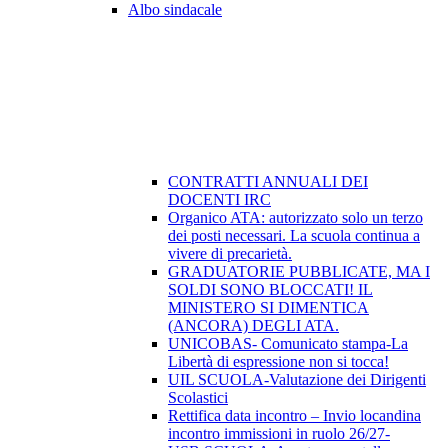
Albo sindacale
CONTRATTI ANNUALI DEI
DOCENTI IRC
Organico ATA: autorizzato solo un terzo
dei posti necessari. La scuola continua a
vivere di precarietà.
GRADUATORIE PUBBLICATE, MA I
SOLDI SONO BLOCCATI! IL
MINISTERO SI DIMENTICA
(ANCORA) DEGLI ATA.
UNICOBAS- Comunicato stampa-La
Libertà di espressione non si tocca!
UIL SCUOLA-Valutazione dei Dirigenti
Scolastici
Rettifica data incontro – Invio locandina
incontro immissioni in ruolo 26/27-