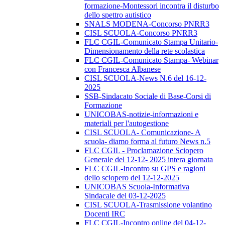
formazione-Montessori incontra il disturbo
dello spettro autistico
SNALS MODENA-Concorso PNRR3
CISL SCUOLA-Concorso PNRR3
FLC CGIL-Comunicato Stampa Unitario-
Dimensionamento della rete scolastica
FLC CGIL-Comunicato Stampa- Webinar
con Francesca Albanese
CISL SCUOLA-News N.6 del 16-12-
2025
SSB-Sindacato Sociale di Base-Corsi di
Formazione
UNICOBAS-notizie-informazioni e
materiali per l'autogestione
CISL SCUOLA- Comunicazione- A
scuola- diamo forma al futuro News n.5
FLC CGIL - Proclamazione Sciopero
Generale del 12-12- 2025 intera giornata
FLC CGIL-Incontro su GPS e ragioni
dello sciopero del 12-12-2025
UNICOBAS Scuola-Informativa
Sindacale del 03-12-2025
CISL SCUOLA-Trasmissione volantino
Docenti IRC
FLC CGIL-Incontro online del 04-12-