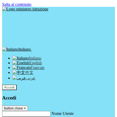
Salta al contenuto
Italiano
Italiano
English
Français
中文
عربى
Accedi
Accedi
button close
×
Nome Utente