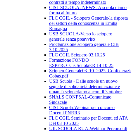
contratti a tempo indeterminato
CISL SCUOLA- NEWS- A scuola diamo
forma al futuro
FLC CGIL - Sciopero Generale-la risposta
dei settori della conoscenza in Emilia
Romagna
USB SCUOLA-Verso lo sciopero
generale senza preavviso
Proclamazione sciopero generale CIB
3.10.2025
FLC CGIL Sciopero 03.10.25
Formazione FONDO
ESPERO_CislScuolaER 14-10-25
ScioperoGenerale03_10_2025_Confederazi
Cobas.pdf
USB Scuola - Dalle scuole un nuovo
segnale di solidarietà determinazione e
umanità scioperiamo ancora il 3 ottobre
SNALS CONFSAL-Comunicato
Sindacale
CISL Scuola-Webinar per concorso
Docenti PNRR3
FLC CGIL Seminario per Docenti ed ATA
Del 08-10-2025
UIL SCUOLA RUA-Webinar Percorso di