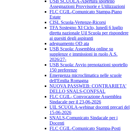
USB SCUOLA-Apertura sportello
Assegnazioni Provvisorie e Utilizzazioni
FLC CGIL-Comunicato Stampa-Piano
Estate
CISL Scuola-Vertenze-Ricorsi
TFA Sostegno XI Ciclo, lunedì 6 luglio
diretta nazionale Uil Scuola per rispondere
ai quesiti degli aspiranti
adeguamento OD ata
USB Scuola: Assemblea online su
supplenze e immissioni in ruolo A.S.
2026/27-
USB Scuola: Avvio prenotazioni sportello
150 preferenze
Emergenza microclimatica nelle scuole
dell'Emilia Romagna
NUOVA PASSWEB: CONTRARIETA'
DELLO SNALS-CONFSAL
FLC CGIL- Convocazione Assemblea
Sindacale per il 23-06-2026
UIL SCUOLA-webinar docenti precari del
15-06-2026
SNALS-Comunicato Sindacale per i
Docenti
FLC CGIL-Comunicato Stampa-Posti