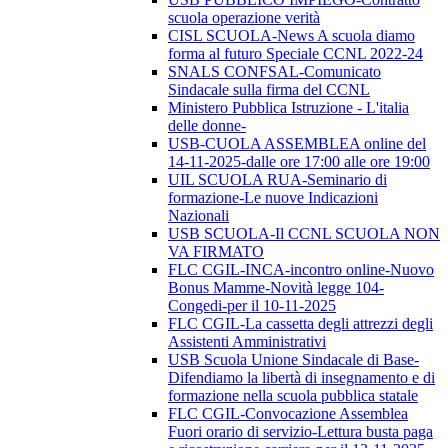
scuola operazione verità
CISL SCUOLA-News A scuola diamo
forma al futuro Speciale CCNL 2022-24
SNALS CONFSAL-Comunicato
Sindacale sulla firma del CCNL
Ministero Pubblica Istruzione - L'italia
delle donne-
USB-CUOLA ASSEMBLEA online del
14-11-2025-dalle ore 17:00 alle ore 19:00
UIL SCUOLA RUA-Seminario di
formazione-Le nuove Indicazioni
Nazionali
USB SCUOLA-Il CCNL SCUOLA NON
VA FIRMATO
FLC CGIL-INCA-incontro online-Nuovo
Bonus Mamme-Novità legge 104-
Congedi-per il 10-11-2025
FLC CGIL-La cassetta degli attrezzi degli
Assistenti Amministrativi
USB Scuola Unione Sindacale di Base-
Difendiamo la libertà di insegnamento e di
formazione nella scuola pubblica statale
FLC CGIL-Convocazione Assemblea
Fuori orario di servizio-Lettura busta paga