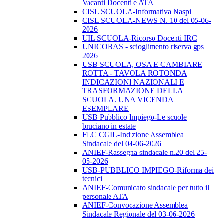
Vacanti Docenti e ATA
CISL SCUOLA-Informativa Naspi
CISL SCUOLA-NEWS N. 10 del 05-06-
2026
UIL SCUOLA-Ricorso Docenti IRC
UNICOBAS - scioglimento riserva gps
2026
USB SCUOLA, OSA E CAMBIARE
ROTTA - TAVOLA ROTONDA
INDICAZIONI NAZIONALI E
TRASFORMAZIONE DELLA
SCUOLA. UNA VICENDA
ESEMPLARE
USB Pubblico Impiego-Le scuole
bruciano in estate
FLC CGIL-Indizione Assemblea
Sindacale del 04-06-2026
ANIEF-Rassegna sindacale n.20 del 25-
05-2026
USB-PUBBLICO IMPIEGO-Riforma dei
tecnici
ANIEF-Comunicato sindacale per tutto il
personale ATA
ANIEF-Convocazione Assemblea
Sindacale Regionale del 03-06-2026