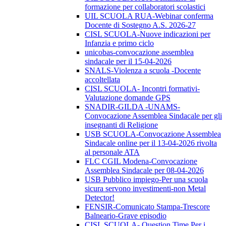
formazione per collaboratori scolastici
UIL SCUOLA RUA-Webinar conferma
Docente di Sostegno A.S. 2026-27
CISL SCUOLA-Nuove indicazioni per
Infanzia e primo ciclo
unicobas-convocazione assemblea
sindacale per il 15-04-2026
SNALS-Violenza a scuola -Docente
accoltellata
CISL SCUOLA- Incontri formativi-
Valutazione domande GPS
SNADIR-GILDA -UNAMS-
Convocazione Assemblea Sindacale per gli
insegnanti di Religione
USB SCUOLA-Convocazione Assemblea
Sindacale online per il 13-04-2026 rivolta
al personale ATA
FLC CGIL Modena-Convocazione
Assemblea Sindacale per 08-04-2026
USB Pubblico impiego-Per una scuola
sicura servono investimenti-non Metal
Detector!
FENSIR-Comunicato Stampa-Trescore
Balneario-Grave episodio
CISL SCUOLA- Question Time Per i