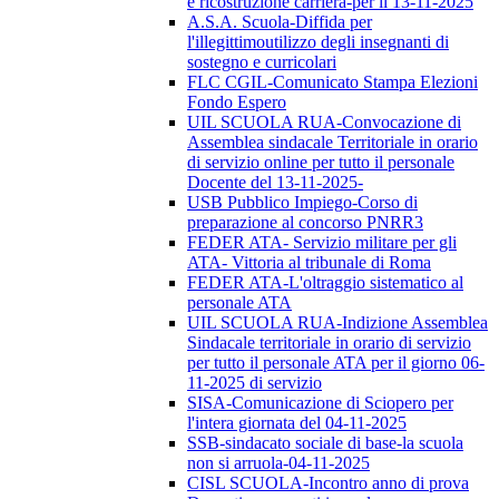
e ricostruzione carriera-per il 13-11-2025
A.S.A. Scuola-Diffida per
l'illegittimoutilizzo degli insegnanti di
sostegno e curricolari
FLC CGIL-Comunicato Stampa Elezioni
Fondo Espero
UIL SCUOLA RUA-Convocazione di
Assemblea sindacale Territoriale in orario
di servizio online per tutto il personale
Docente del 13-11-2025-
USB Pubblico Impiego-Corso di
preparazione al concorso PNRR3
FEDER ATA- Servizio militare per gli
ATA- Vittoria al tribunale di Roma
FEDER ATA-L'oltraggio sistematico al
personale ATA
UIL SCUOLA RUA-Indizione Assemblea
Sindacale territoriale in orario di servizio
per tutto il personale ATA per il giorno 06-
11-2025 di servizio
SISA-Comunicazione di Sciopero per
l'intera giornata del 04-11-2025
SSB-sindacato sociale di base-la scuola
non si arruola-04-11-2025
CISL SCUOLA-Incontro anno di prova