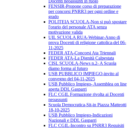
Docenti neoassunti in ruolo
FENSIR-Propone corso di preparazione
per concorsi PNRR3 per ogni ordine e
grado
POLITEIA SCUOLA-Non si può spostare
l'orario del personale ATA senza
motivazione valida
UIL SCUOLA RUA-Webinar-Anno di
prova Docenti di religione cattolica-del 06-
11-2025
FEDER ATA-Concorsi Ata Triennali
FEDER ATA-La Dignità Calpestata
CISL SCUOLA-News n.2- A Scuola
diamo forma al futuro
USB PUBBLICO IMPIEGO-invito al
convegno del 04-11-2025
USB Pubblico Impiego- Assemblea on line
aperta DDL Gasparri
FLC CGIL Formazione rivolta ai Docenti
neoassunti
Scuola Democratica-Sit-in Piazza Matteotti
18-10-2025
USB Pubblico Impiego-Indicazioni
Nazionali e DDL Gasparri
FLC CGIL-Incontro su PNRR3 Requisiti