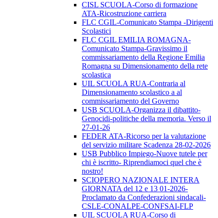
CISL SCUOLA-Corso di formazione
ATA-Ricostruzione carriera
FLC CGIL-Comunicato Stampa -Dirigenti
Scolastici
FLC CGIL EMILIA ROMAGNA-
Comunicato Stampa-Gravissimo il
commissariamento della Regione Emilia
Romagna su Dimensionamento della rete
scolastica
UIL SCUOLA RUA-Contraria al
Dimensionamento scolastico a al
commissariamento del Governo
USB SCUOLA-Organizza il dibattito-
Genocidi-politiche della memoria. Verso il
27-01-26
FEDER ATA-Ricorso per la valutazione
del servizio militare Scadenza 28-02-2026
USB Pubblico Impiego-Nuove tutele per
chi è iscritto- Riprendiamoci quel che è
nostro!
SCIOPERO NAZIONALE INTERA
GIORNATA del 12 e 13 01-2026-
Proclamato da Confederazioni sindacali-
CSLE-CONALPE-CONFSAI-FLP
UIL SCUOLA RUA-Corso di