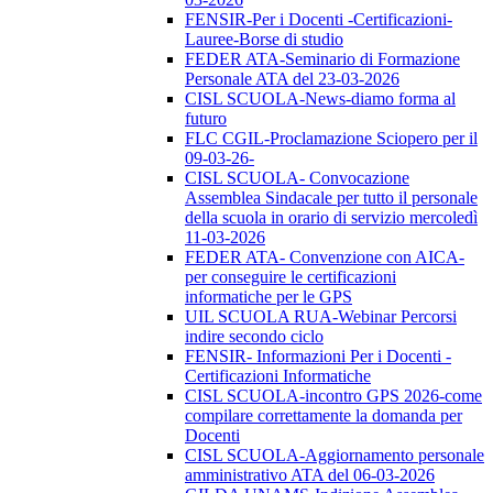
FENSIR-Per i Docenti -Certificazioni-
Lauree-Borse di studio
FEDER ATA-Seminario di Formazione
Personale ATA del 23-03-2026
CISL SCUOLA-News-diamo forma al
futuro
FLC CGIL-Proclamazione Sciopero per il
09-03-26-
CISL SCUOLA- Convocazione
Assemblea Sindacale per tutto il personale
della scuola in orario di servizio mercoledì
11-03-2026
FEDER ATA- Convenzione con AICA-
per conseguire le certificazioni
informatiche per le GPS
UIL SCUOLA RUA-Webinar Percorsi
indire secondo ciclo
FENSIR- Informazioni Per i Docenti -
Certificazioni Informatiche
CISL SCUOLA-incontro GPS 2026-come
compilare correttamente la domanda per
Docenti
CISL SCUOLA-Aggiornamento personale
amministrativo ATA del 06-03-2026