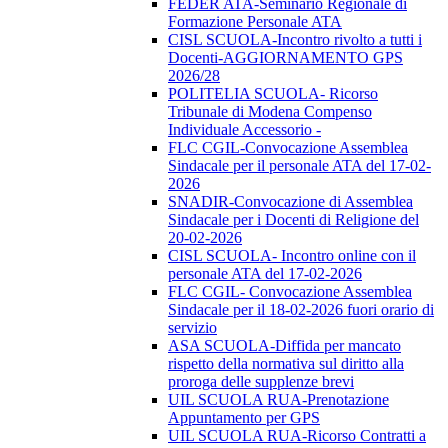
FEDER ATA-Seminario Regionale di
Formazione Personale ATA
CISL SCUOLA-Incontro rivolto a tutti i
Docenti-AGGIORNAMENTO GPS
2026/28
POLITELIA SCUOLA- Ricorso
Tribunale di Modena Compenso
Individuale Accessorio -
FLC CGIL-Convocazione Assemblea
Sindacale per il personale ATA del 17-02-
2026
SNADIR-Convocazione di Assemblea
Sindacale per i Docenti di Religione del
20-02-2026
CISL SCUOLA- Incontro online con il
personale ATA del 17-02-2026
FLC CGIL- Convocazione Assemblea
Sindacale per il 18-02-2026 fuori orario di
servizio
ASA SCUOLA-Diffida per mancato
rispetto della normativa sul diritto alla
proroga delle supplenze brevi
UIL SCUOLA RUA-Prenotazione
Appuntamento per GPS
UIL SCUOLA RUA-Ricorso Contratti a