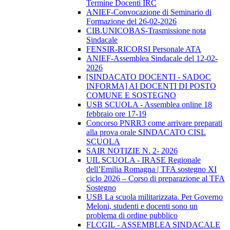
Termine Docenti IRC
ANIEF-Convocazione di Seminario di
Formazione del 26-02-2026
CIB.UNICOBAS-Trasmissione nota
Sindacale
FENSIR-RICORSI Personale ATA
ANIEF-Assemblea Sindacale del 12-02-
2026
[SINDACATO DOCENTI - SADOC
INFORMA] AI DOCENTI DI POSTO
COMUNE E SOSTEGNO
USB SCUOLA - Assemblea online 18
febbraio ore 17-19
Concorso PNRR3 come arrivare preparati
alla prova orale SINDACATO CISL
SCUOLA
SAIR NOTIZIE N. 2- 2026
UIL SCUOLA - IRASE Regionale
dell’Emilia Romagna | TFA sostegno XI
ciclo 2026 – Corso di preparazione al TFA
Sostegno
USB La scuola militarizzata. Per Governo
Meloni, studenti e docenti sono un
problema di ordine pubblico
FLCGIL - ASSEMBLEA SINDACALE