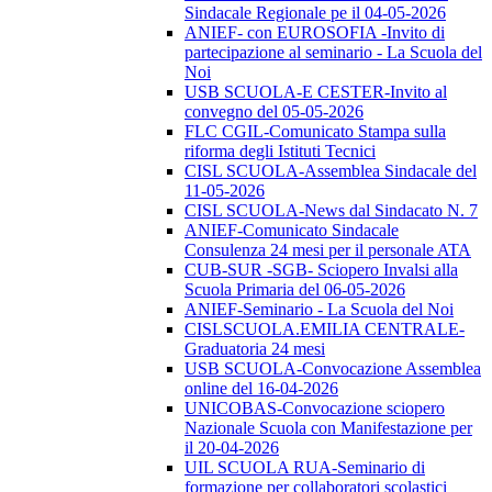
Sindacale Regionale pe il 04-05-2026
ANIEF- con EUROSOFIA -Invito di
partecipazione al seminario - La Scuola del
Noi
USB SCUOLA-E CESTER-Invito al
convegno del 05-05-2026
FLC CGIL-Comunicato Stampa sulla
riforma degli Istituti Tecnici
CISL SCUOLA-Assemblea Sindacale del
11-05-2026
CISL SCUOLA-News dal Sindacato N. 7
ANIEF-Comunicato Sindacale
Consulenza 24 mesi per il personale ATA
CUB-SUR -SGB- Sciopero Invalsi alla
Scuola Primaria del 06-05-2026
ANIEF-Seminario - La Scuola del Noi
CISLSCUOLA.EMILIA CENTRALE-
Graduatoria 24 mesi
USB SCUOLA-Convocazione Assemblea
online del 16-04-2026
UNICOBAS-Convocazione sciopero
Nazionale Scuola con Manifestazione per
il 20-04-2026
UIL SCUOLA RUA-Seminario di
formazione per collaboratori scolastici