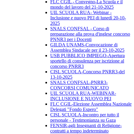
FLC CGIL - Convegno-La Scuola e il
mondo del lavoro del 21-10-2025
UIL SCUOLA RUA- Webinar -
Inclusione e nuovo PEI di lunedì 20-10-
2025
SNALS CONFSAL - Corso di
preparazione alla prova d'inglese concorso
PNNR3 per i Docenti
GILDA UNAMS-Convocazione di
Assemblea Sindacale per il 23-10-2025
USB PUBBLICO IMPIEGO-Apertura
sportello di consulenza per iscrizione al
concorso PNRR3
CISL SCUOLA-Concorso PNRR3-del
13-10-2025
SNALS CONFSAL-PNRR3-
CONCORSI COMUNICATO
UIL SCUOLA RUA-WEBINAR-
INCLUSIONE E NUOVO PEI
FLC CGIL-Elezione Assemblea Nazionale
Delegati "Fondo Espero"
CISL SCUOLA-Incontro per tutto il
personale - Testimonianza su Gaza
FENSIR-agli Insegnanti di Religione-
contratti a tempo indeterminato