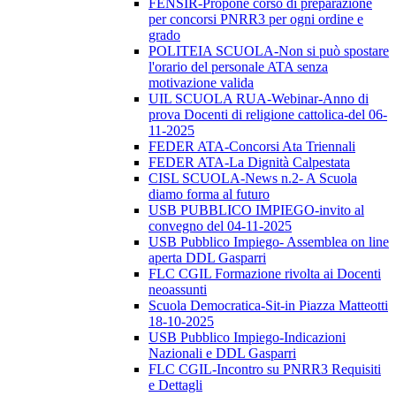
FENSIR-Propone corso di preparazione
per concorsi PNRR3 per ogni ordine e
grado
POLITEIA SCUOLA-Non si può spostare
l'orario del personale ATA senza
motivazione valida
UIL SCUOLA RUA-Webinar-Anno di
prova Docenti di religione cattolica-del 06-
11-2025
FEDER ATA-Concorsi Ata Triennali
FEDER ATA-La Dignità Calpestata
CISL SCUOLA-News n.2- A Scuola
diamo forma al futuro
USB PUBBLICO IMPIEGO-invito al
convegno del 04-11-2025
USB Pubblico Impiego- Assemblea on line
aperta DDL Gasparri
FLC CGIL Formazione rivolta ai Docenti
neoassunti
Scuola Democratica-Sit-in Piazza Matteotti
18-10-2025
USB Pubblico Impiego-Indicazioni
Nazionali e DDL Gasparri
FLC CGIL-Incontro su PNRR3 Requisiti
e Dettagli