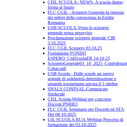
CISL SCUOLA- NEWS- A scuola diamo
forma al futuro
FLC CGIL - Sciopero Generale-la risposta
dei settori della conoscenza in Emilia
Romagna
USB SCUOLA-Verso lo sciopero
generale senza preavviso
Proclamazione sciopero generale CIB
3.10.2025
FLC CGIL Sciopero 03.10.25
Formazione FONDO
ESPERO_CislScuolaER 14-10-25
ScioperoGenerale03_10_2025_Confederazi
Cobas.pdf
USB Scuola - Dalle scuole un nuovo
segnale di solidarietà determinazione e
umanità scioperiamo ancora il 3 ottobre
SNALS CONFSAL-Comunicato
Sindacale
CISL Scuola-Webinar per concorso
Docenti PNRR3
FLC CGIL Seminario per Docenti ed ATA
Del 08-10-2025
UIL SCUOLA RUA-Webinar Percorso di
formazione del 03-10-2025