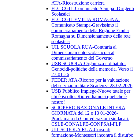
ATA-Ricostruzione carriera
FLC CGIL-Comunicato Stampa -Dirigenti
Scolastici
FLC CGIL EMILIA ROMAGNA-
Comunicato Stampa-Gravissimo il
commissariamento della Regione Emilia
Romagna su Dimensionamento della rete
scolastica
UIL SCUOLA RUA-Contraria al
Dimensionamento scolastico a al
commissariamento del Governo
USB SCUOLA-Organizza il dibattito-
Genocidi-politiche della memoria. Verso il
27-01-26
FEDER ATA-Ricorso per la valutazione
del servizio militare Scadenza 28-02-2026
USB Pubblico Impiego-Nuove tutele per
chi è iscritto- Riprendiamoci quel che è
nostro!
SCIOPERO NAZIONALE INTERA
GIORNATA del 12 e 13 01-2026-
Proclamato da Confederazioni sindacali-
CSLE-CONALPE-CONFSAI-FLP
UIL SCUOLA RUA-Corso di
formazione-Montessori incontra il disturbo