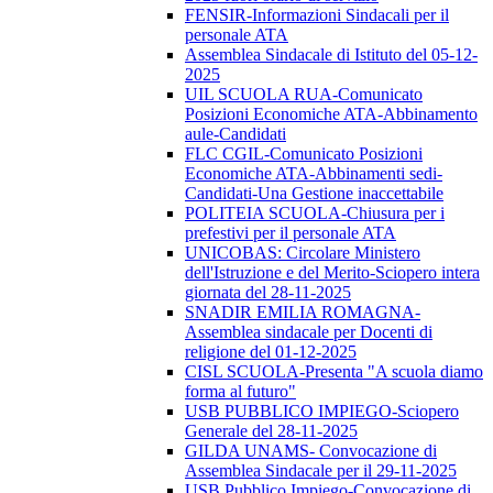
FENSIR-Informazioni Sindacali per il
personale ATA
Assemblea Sindacale di Istituto del 05-12-
2025
UIL SCUOLA RUA-Comunicato
Posizioni Economiche ATA-Abbinamento
aule-Candidati
FLC CGIL-Comunicato Posizioni
Economiche ATA-Abbinamenti sedi-
Candidati-Una Gestione inaccettabile
POLITEIA SCUOLA-Chiusura per i
prefestivi per il personale ATA
UNICOBAS: Circolare Ministero
dell'Istruzione e del Merito-Sciopero intera
giornata del 28-11-2025
SNADIR EMILIA ROMAGNA-
Assemblea sindacale per Docenti di
religione del 01-12-2025
CISL SCUOLA-Presenta "A scuola diamo
forma al futuro"
USB PUBBLICO IMPIEGO-Sciopero
Generale del 28-11-2025
GILDA UNAMS- Convocazione di
Assemblea Sindacale per il 29-11-2025
USB Pubblico Impiego-Convocazione di