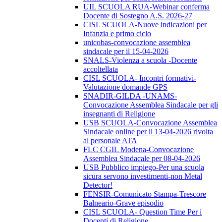
UIL SCUOLA RUA-Webinar conferma
Docente di Sostegno A.S. 2026-27
CISL SCUOLA-Nuove indicazioni per
Infanzia e primo ciclo
unicobas-convocazione assemblea
sindacale per il 15-04-2026
SNALS-Violenza a scuola -Docente
accoltellata
CISL SCUOLA- Incontri formativi-
Valutazione domande GPS
SNADIR-GILDA -UNAMS-
Convocazione Assemblea Sindacale per gli
insegnanti di Religione
USB SCUOLA-Convocazione Assemblea
Sindacale online per il 13-04-2026 rivolta
al personale ATA
FLC CGIL Modena-Convocazione
Assemblea Sindacale per 08-04-2026
USB Pubblico impiego-Per una scuola
sicura servono investimenti-non Metal
Detector!
FENSIR-Comunicato Stampa-Trescore
Balneario-Grave episodio
CISL SCUOLA- Question Time Per i
Docenti di Religione