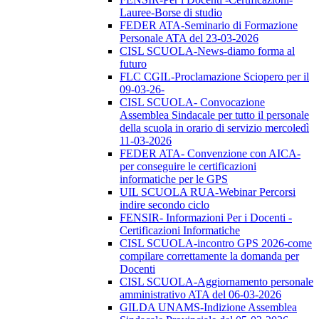
Lauree-Borse di studio
FEDER ATA-Seminario di Formazione
Personale ATA del 23-03-2026
CISL SCUOLA-News-diamo forma al
futuro
FLC CGIL-Proclamazione Sciopero per il
09-03-26-
CISL SCUOLA- Convocazione
Assemblea Sindacale per tutto il personale
della scuola in orario di servizio mercoledì
11-03-2026
FEDER ATA- Convenzione con AICA-
per conseguire le certificazioni
informatiche per le GPS
UIL SCUOLA RUA-Webinar Percorsi
indire secondo ciclo
FENSIR- Informazioni Per i Docenti -
Certificazioni Informatiche
CISL SCUOLA-incontro GPS 2026-come
compilare correttamente la domanda per
Docenti
CISL SCUOLA-Aggiornamento personale
amministrativo ATA del 06-03-2026
GILDA UNAMS-Indizione Assemblea