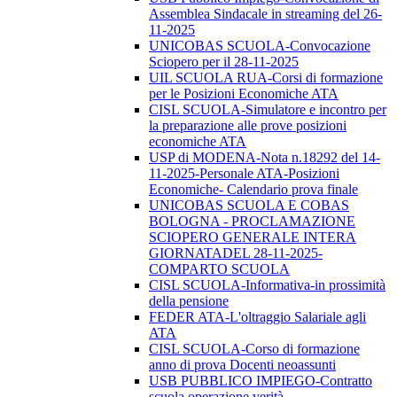
Assemblea Sindacale in streaming del 26-
11-2025
UNICOBAS SCUOLA-Convocazione
Sciopero per il 28-11-2025
UIL SCUOLA RUA-Corsi di formazione
per le Posizioni Economiche ATA
CISL SCUOLA-Simulatore e incontro per
la preparazione alle prove posizioni
economiche ATA
USP di MODENA-Nota n.18292 del 14-
11-2025-Personale ATA-Posizioni
Economiche- Calendario prova finale
UNICOBAS SCUOLA E COBAS
BOLOGNA - PROCLAMAZIONE
SCIOPERO GENERALE INTERA
GIORNATADEL 28-11-2025-
COMPARTO SCUOLA
CISL SCUOLA-Informativa-in prossimità
della pensione
FEDER ATA-L'oltraggio Salariale agli
ATA
CISL SCUOLA-Corso di formazione
anno di prova Docenti neoassunti
USB PUBBLICO IMPIEGO-Contratto
scuola operazione verità