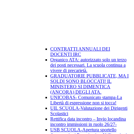
CONTRATTI ANNUALI DEI
DOCENTI IRC
Organico ATA: autorizzato solo un terzo
dei posti necessari. La scuola continua a
vivere di precarietà.
GRADUATORIE PUBBLICATE, MA I
SOLDI SONO BLOCCATI! IL
MINISTERO SI DIMENTICA
(ANCORA) DEGLI ATA.
UNICOBAS- Comunicato stampa-La
Libertà di espressione non si tocca!
UIL SCUOLA-Valutazione dei Dirigenti
Scolastici
Rettifica data incontro – Invio locandina
incontro immissioni in ruolo 26/27-
USB SCUOLA-Apertura sportello