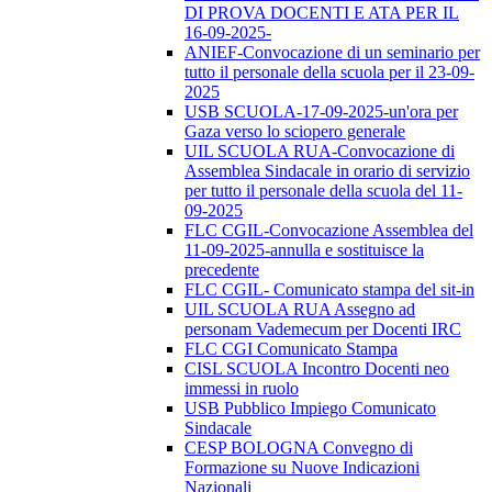
DI PROVA DOCENTI E ATA PER IL
16-09-2025-
ANIEF-Convocazione di un seminario per
tutto il personale della scuola per il 23-09-
2025
USB SCUOLA-17-09-2025-un'ora per
Gaza verso lo sciopero generale
UIL SCUOLA RUA-Convocazione di
Assemblea Sindacale in orario di servizio
per tutto il personale della scuola del 11-
09-2025
FLC CGIL-Convocazione Assemblea del
11-09-2025-annulla e sostituisce la
precedente
FLC CGIL- Comunicato stampa del sit-in
UIL SCUOLA RUA Assegno ad
personam Vademecum per Docenti IRC
FLC CGI Comunicato Stampa
CISL SCUOLA Incontro Docenti neo
immessi in ruolo
USB Pubblico Impiego Comunicato
Sindacale
CESP BOLOGNA Convegno di
Formazione su Nuove Indicazioni
Nazionali