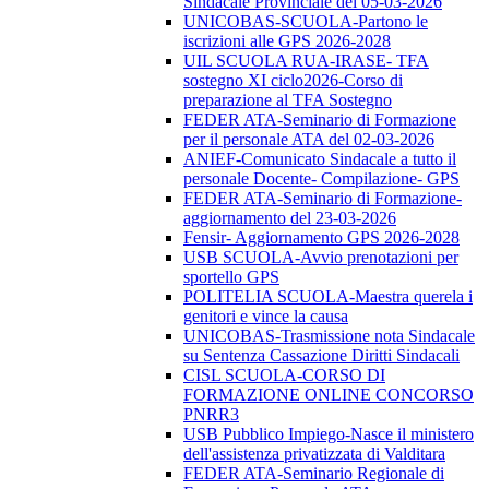
Sindacale Provinciale del 05-03-2026
UNICOBAS-SCUOLA-Partono le
iscrizioni alle GPS 2026-2028
UIL SCUOLA RUA-IRASE- TFA
sostegno XI ciclo2026-Corso di
preparazione al TFA Sostegno
FEDER ATA-Seminario di Formazione
per il personale ATA del 02-03-2026
ANIEF-Comunicato Sindacale a tutto il
personale Docente- Compilazione- GPS
FEDER ATA-Seminario di Formazione-
aggiornamento del 23-03-2026
Fensir- Aggiornamento GPS 2026-2028
USB SCUOLA-Avvio prenotazioni per
sportello GPS
POLITELIA SCUOLA-Maestra querela i
genitori e vince la causa
UNICOBAS-Trasmissione nota Sindacale
su Sentenza Cassazione Diritti Sindacali
CISL SCUOLA-CORSO DI
FORMAZIONE ONLINE CONCORSO
PNRR3
USB Pubblico Impiego-Nasce il ministero
dell'assistenza privatizzata di Valditara
FEDER ATA-Seminario Regionale di