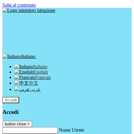
Salta al contenuto
Italiano
Italiano
English
Français
中文
عربى
Accedi
Accedi
button close
×
Nome Utente