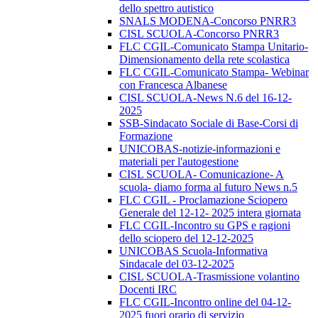
dello spettro autistico
SNALS MODENA-Concorso PNRR3
CISL SCUOLA-Concorso PNRR3
FLC CGIL-Comunicato Stampa Unitario-
Dimensionamento della rete scolastica
FLC CGIL-Comunicato Stampa- Webinar
con Francesca Albanese
CISL SCUOLA-News N.6 del 16-12-
2025
SSB-Sindacato Sociale di Base-Corsi di
Formazione
UNICOBAS-notizie-informazioni e
materiali per l'autogestione
CISL SCUOLA- Comunicazione- A
scuola- diamo forma al futuro News n.5
FLC CGIL - Proclamazione Sciopero
Generale del 12-12- 2025 intera giornata
FLC CGIL-Incontro su GPS e ragioni
dello sciopero del 12-12-2025
UNICOBAS Scuola-Informativa
Sindacale del 03-12-2025
CISL SCUOLA-Trasmissione volantino
Docenti IRC
FLC CGIL-Incontro online del 04-12-
2025 fuori orario di servizio