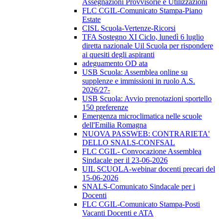
Assegnazioni Provvisorie e Utilizzazioni
FLC CGIL-Comunicato Stampa-Piano
Estate
CISL Scuola-Vertenze-Ricorsi
TFA Sostegno XI Ciclo, lunedì 6 luglio
diretta nazionale Uil Scuola per rispondere
ai quesiti degli aspiranti
adeguamento OD ata
USB Scuola: Assemblea online su
supplenze e immissioni in ruolo A.S.
2026/27-
USB Scuola: Avvio prenotazioni sportello
150 preferenze
Emergenza microclimatica nelle scuole
dell'Emilia Romagna
NUOVA PASSWEB: CONTRARIETA'
DELLO SNALS-CONFSAL
FLC CGIL- Convocazione Assemblea
Sindacale per il 23-06-2026
UIL SCUOLA-webinar docenti precari del
15-06-2026
SNALS-Comunicato Sindacale per i
Docenti
FLC CGIL-Comunicato Stampa-Posti
Vacanti Docenti e ATA