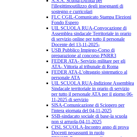
A.S.A. Scuola-Diffida per
l'illegittimoutilizzo degli insegnanti di
sostegno e curricolari
FLC CGIL-Comunicato Stampa Elezioni
Fondo Espero
UIL SCUOLA RUA-Convocazione di
Assemblea sindacale Territoriale in orario
di servizio online per tutto il personale
Docente del 13-11-2025-
USB Pubblico Impiego-Corso di
preparazione al concorso PNRR3
FEDER ATA- Servizio militare per gli
ATA- Vittoria al tribunale di Roma
FEDER ATA-L'oltraggio sistematico al
personale ATA
UIL SCUOLA RUA-Indizione Assemblea
Sindacale territoriale in orario di servizio
per tutto il personale ATA per il giorno 06-
11-2025 di servizio
SISA-Comunicazione di Sciopero per
l'intera giornata del 04-11-2025
SSB-sindacato sociale di base-la scuola
non si arruola-04-11-2025
CISL SCUOLA-Incontro anno di prova
Docenti neoassunti in ruolo