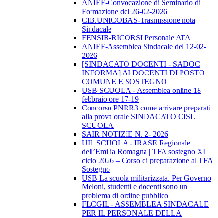
ANIEF-Convocazione di Seminario di
Formazione del 26-02-2026
CIB.UNICOBAS-Trasmissione nota
Sindacale
FENSIR-RICORSI Personale ATA
ANIEF-Assemblea Sindacale del 12-02-
2026
[SINDACATO DOCENTI - SADOC
INFORMA] AI DOCENTI DI POSTO
COMUNE E SOSTEGNO
USB SCUOLA - Assemblea online 18
febbraio ore 17-19
Concorso PNRR3 come arrivare preparati
alla prova orale SINDACATO CISL
SCUOLA
SAIR NOTIZIE N. 2- 2026
UIL SCUOLA - IRASE Regionale
dell’Emilia Romagna | TFA sostegno XI
ciclo 2026 – Corso di preparazione al TFA
Sostegno
USB La scuola militarizzata. Per Governo
Meloni, studenti e docenti sono un
problema di ordine pubblico
FLCGIL - ASSEMBLEA SINDACALE
PER IL PERSONALE DELLA