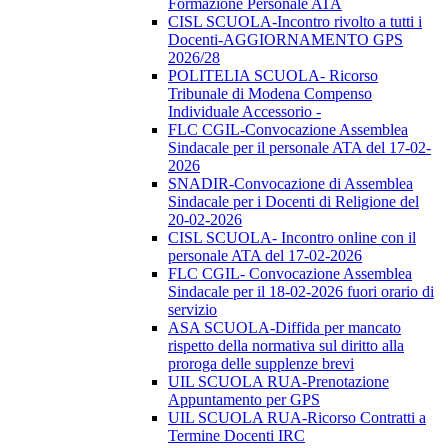
Formazione Personale ATA
CISL SCUOLA-Incontro rivolto a tutti i
Docenti-AGGIORNAMENTO GPS
2026/28
POLITELIA SCUOLA- Ricorso
Tribunale di Modena Compenso
Individuale Accessorio -
FLC CGIL-Convocazione Assemblea
Sindacale per il personale ATA del 17-02-
2026
SNADIR-Convocazione di Assemblea
Sindacale per i Docenti di Religione del
20-02-2026
CISL SCUOLA- Incontro online con il
personale ATA del 17-02-2026
FLC CGIL- Convocazione Assemblea
Sindacale per il 18-02-2026 fuori orario di
servizio
ASA SCUOLA-Diffida per mancato
rispetto della normativa sul diritto alla
proroga delle supplenze brevi
UIL SCUOLA RUA-Prenotazione
Appuntamento per GPS
UIL SCUOLA RUA-Ricorso Contratti a
Termine Docenti IRC