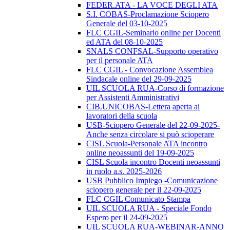
FEDER.ATA - LA VOCE DEGLI ATA
S.I. COBAS-Proclamazione Sciopero
Generale del 03-10-2025
FLC CGIL-Seminario online per Docenti
ed ATA del 08-10-2025
SNALS CONFSAL-Supporto operativo
per il personale ATA
FLC CGIL - Convocazione Assemblea
Sindacale online del 29-09-2025
UIL SCUOLA RUA-Corso di formazione
per Assistenti Amministrativi
CIB.UNICOBAS-Lettera aperta ai
lavoratori della scuola
USB-Sciopero Generale del 22-09-2025-
Anche senza circolare si può scioperare
CISL Scuola-Personale ATA incontro
online neoassunti del 19-09-2025
CISL Scuola incontro Docenti neoassunti
in ruolo a.s. 2025-2026
USB Pubblico Impiego -Comunicazione
sciopero generale per il 22-09-2025
FLC CGIL Comunicato Stampa
UIL SCUOLA RUA - Speciale Fondo
Espero per il 24-09-2025
UIL SCUOLA RUA-WEBINAR-ANNO