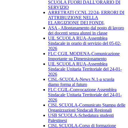
SCUOLA FUORI DALL'ORARIO DI
SERVIZIO
ARRETRATI CCNL 22/24- ERRORI DI
ATTRIBUZIONE NELLA
ELARGIZIONE DEI FONDI,
ASA - Allontanamento dal posto di lavoro
dei docenti senza alunni in classe
UIL SCUOLA RUA-Assemblea
Sindacale in orario di servizio del 05-02-
2026
FLC CGIL MODENA-Comunicazione
Importante su Dimensionamento
UIL SCUOLA RUA-Assemblea
Sindacale Unitaria Territoriale del 24-01-
2026
CISL-SCUOLA-News N.1-a scuola
diamo forma al futuro
FLC CGIL-Convocazione Assemblea
Sindacale Unitaria Territoriale del 24-01-
2026
CISL SCUOLA-Comunicato Stampa delle
Organizzazioni Sindacali Regionali
USB SCUOLA-Schedatura studenti
Palestinesi
CISL SCUOLA-Corso di formazione