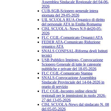
Assemblea Sindacale Regionale del 04-06-
2026
CUB-SGB-Sciopero generale intera
giornata del 29-05-2026
UIL SCUOLA RUA-Organico di diritto
del personale ATA in Emilia Romagna
CISL SCUOLA- News N.9 del20-05-
2026
FLC CGIL-Comunicato Organici ATA
FEDER ATA-Comunicato Riduzione
organico ATA
SNALS CONFSAL-Riforma degli Istituti
tecnici
USB Pubblico Impiego- Convocazione
Sciopero Generale di tutte le categorie
pubbliche e private del 18-05-2026
FLC CGIL-Comunicato Stampa
SNALS-Convocazione Assemblea
Sindacale Provinciale del 14-04-2026 in
orario di servizio
FLC CGIL-Incontro online elenchi
regionali per le immissioni in ruolo 2026-
27 del 13-05-2026
CISL SCUOLA-News dal sindacato N. 08
del 05-05-2026