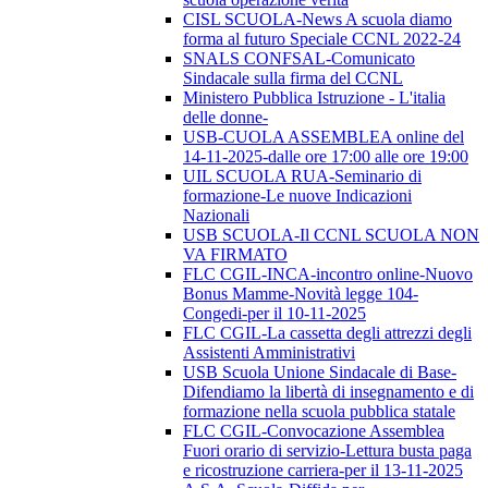
CISL SCUOLA-News A scuola diamo
forma al futuro Speciale CCNL 2022-24
SNALS CONFSAL-Comunicato
Sindacale sulla firma del CCNL
Ministero Pubblica Istruzione - L'italia
delle donne-
USB-CUOLA ASSEMBLEA online del
14-11-2025-dalle ore 17:00 alle ore 19:00
UIL SCUOLA RUA-Seminario di
formazione-Le nuove Indicazioni
Nazionali
USB SCUOLA-Il CCNL SCUOLA NON
VA FIRMATO
FLC CGIL-INCA-incontro online-Nuovo
Bonus Mamme-Novità legge 104-
Congedi-per il 10-11-2025
FLC CGIL-La cassetta degli attrezzi degli
Assistenti Amministrativi
USB Scuola Unione Sindacale di Base-
Difendiamo la libertà di insegnamento e di
formazione nella scuola pubblica statale
FLC CGIL-Convocazione Assemblea
Fuori orario di servizio-Lettura busta paga
e ricostruzione carriera-per il 13-11-2025