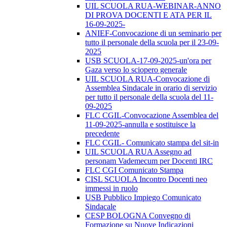
UIL SCUOLA RUA-WEBINAR-ANNO
DI PROVA DOCENTI E ATA PER IL
16-09-2025-
ANIEF-Convocazione di un seminario per
tutto il personale della scuola per il 23-09-
2025
USB SCUOLA-17-09-2025-un'ora per
Gaza verso lo sciopero generale
UIL SCUOLA RUA-Convocazione di
Assemblea Sindacale in orario di servizio
per tutto il personale della scuola del 11-
09-2025
FLC CGIL-Convocazione Assemblea del
11-09-2025-annulla e sostituisce la
precedente
FLC CGIL- Comunicato stampa del sit-in
UIL SCUOLA RUA Assegno ad
personam Vademecum per Docenti IRC
FLC CGI Comunicato Stampa
CISL SCUOLA Incontro Docenti neo
immessi in ruolo
USB Pubblico Impiego Comunicato
Sindacale
CESP BOLOGNA Convegno di
Formazione su Nuove Indicazioni