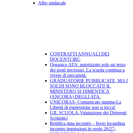
Albo sindacale
CONTRATTI ANNUALI DEI
DOCENTI IRC
Organico ATA: autorizzato solo un terzo
dei posti necessari. La scuola continua a
vivere di precarietà.
GRADUATORIE PUBBLICATE, MA I
SOLDI SONO BLOCCATI! IL
MINISTERO SI DIMENTICA
(ANCORA) DEGLI ATA.
UNICOBAS- Comunicato stampa-La
Libertà di espressione non si tocca!
UIL SCUOLA-Valutazione dei Dirigenti
Scolastici
Rettifica data incontro – Invio locandina
incontro immissioni in ruolo 26/27-