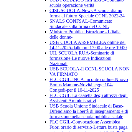
scuola operazione verità
CISL SCUOLA-News A scuola diamo
forma al futuro Speciale CCNL 2022-24
SNALS CONFSAL-Comunicato
Sindacale sulla firma del CCNL
Ministero Pubblica Istruzione - L'italia
delle donne-
USB-CUOLA ASSEMBLEA online del
14-11-2025-dalle ore 17:00 alle ore 19:00
UIL SCUOLA RUA-Seminario di
formazione-Le nuove Indicazioni
Nazionali
USB SCUOLA-Il CCNL SCUOLA NON
VA FIRMATO
FLC CGIL-INCA-incontro online-Nuovo
Bonus Mamme-Novità legge 104-
Congedi-per il 10-11-2025
FLC CGIL-La cassetta degli attrezzi degli
Assistenti Amministrativi
USB Scuola Unione Sindacale di Base-
Difendiamo la libertà di insegnamento e di
formazione nella scuola pubblica statale
FLC CGIL-Convocazione Assemblea
Fuori orario di servizio-Lettura busta paga