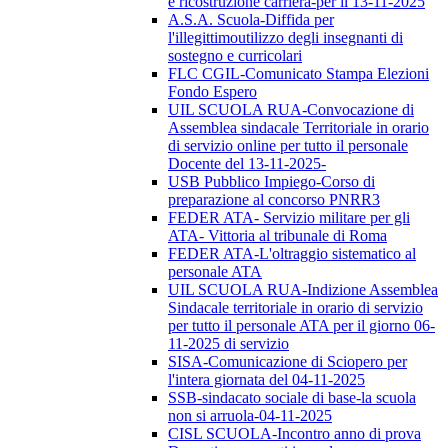
e ricostruzione carriera-per il 13-11-2025
A.S.A. Scuola-Diffida per
l'illegittimoutilizzo degli insegnanti di
sostegno e curricolari
FLC CGIL-Comunicato Stampa Elezioni
Fondo Espero
UIL SCUOLA RUA-Convocazione di
Assemblea sindacale Territoriale in orario
di servizio online per tutto il personale
Docente del 13-11-2025-
USB Pubblico Impiego-Corso di
preparazione al concorso PNRR3
FEDER ATA- Servizio militare per gli
ATA- Vittoria al tribunale di Roma
FEDER ATA-L'oltraggio sistematico al
personale ATA
UIL SCUOLA RUA-Indizione Assemblea
Sindacale territoriale in orario di servizio
per tutto il personale ATA per il giorno 06-
11-2025 di servizio
SISA-Comunicazione di Sciopero per
l'intera giornata del 04-11-2025
SSB-sindacato sociale di base-la scuola
non si arruola-04-11-2025
CISL SCUOLA-Incontro anno di prova