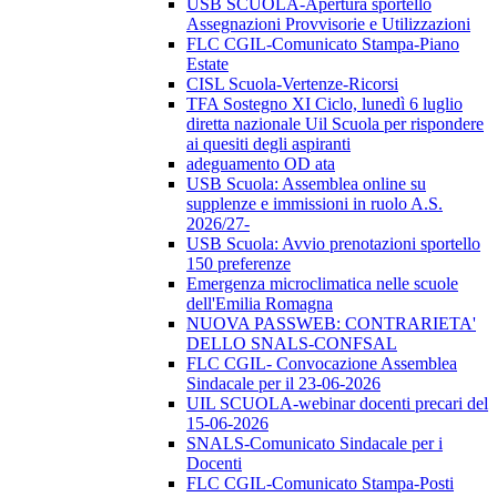
USB SCUOLA-Apertura sportello
Assegnazioni Provvisorie e Utilizzazioni
FLC CGIL-Comunicato Stampa-Piano
Estate
CISL Scuola-Vertenze-Ricorsi
TFA Sostegno XI Ciclo, lunedì 6 luglio
diretta nazionale Uil Scuola per rispondere
ai quesiti degli aspiranti
adeguamento OD ata
USB Scuola: Assemblea online su
supplenze e immissioni in ruolo A.S.
2026/27-
USB Scuola: Avvio prenotazioni sportello
150 preferenze
Emergenza microclimatica nelle scuole
dell'Emilia Romagna
NUOVA PASSWEB: CONTRARIETA'
DELLO SNALS-CONFSAL
FLC CGIL- Convocazione Assemblea
Sindacale per il 23-06-2026
UIL SCUOLA-webinar docenti precari del
15-06-2026
SNALS-Comunicato Sindacale per i
Docenti
FLC CGIL-Comunicato Stampa-Posti