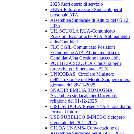
2025 fuori orario di servizio
FENSIR-Informazioni Sindacali per il
personale ATA
Assemblea Sindacale di Istituto del 05-12-
2025
UIL SCUOLA RUA-Comunicato
Posizioni Economiche ATA-Abbinamento
aule-Candidati
FLC CGIL-Comunicato Posizioni
Economiche ATA-Abbinamenti sedi-
Candidati-Una Gestione inaccettabile
POLITEIA SCUOLA-Chiusura per i
prefestivi per il personale ATA
UNICOBAS: Circolare Ministero
dell'Istruzione e del Merito-Sciopero intera
giornata del 28-11-2025
SNADIR EMILIA ROMAGNA-
Assemblea sindacale per Docenti di
religione del 01-12-2025
CISL SCUOLA-Presenta "A scuola diamo
forma al futuro"
USB PUBBLICO IMPIEGO-Sciopero
Generale del 28-11-2025
GILDA UNAMS- Convocazione di
Assemblea Sindacale per il 29-11-2025