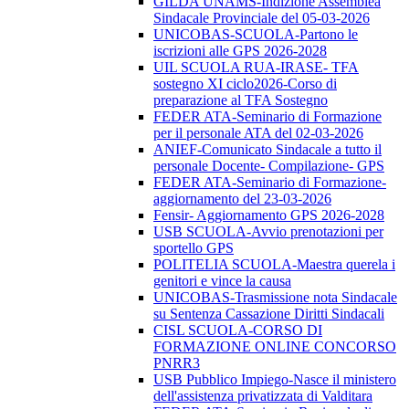
GILDA UNAMS-Indizione Assemblea
Sindacale Provinciale del 05-03-2026
UNICOBAS-SCUOLA-Partono le
iscrizioni alle GPS 2026-2028
UIL SCUOLA RUA-IRASE- TFA
sostegno XI ciclo2026-Corso di
preparazione al TFA Sostegno
FEDER ATA-Seminario di Formazione
per il personale ATA del 02-03-2026
ANIEF-Comunicato Sindacale a tutto il
personale Docente- Compilazione- GPS
FEDER ATA-Seminario di Formazione-
aggiornamento del 23-03-2026
Fensir- Aggiornamento GPS 2026-2028
USB SCUOLA-Avvio prenotazioni per
sportello GPS
POLITELIA SCUOLA-Maestra querela i
genitori e vince la causa
UNICOBAS-Trasmissione nota Sindacale
su Sentenza Cassazione Diritti Sindacali
CISL SCUOLA-CORSO DI
FORMAZIONE ONLINE CONCORSO
PNRR3
USB Pubblico Impiego-Nasce il ministero
dell'assistenza privatizzata di Valditara