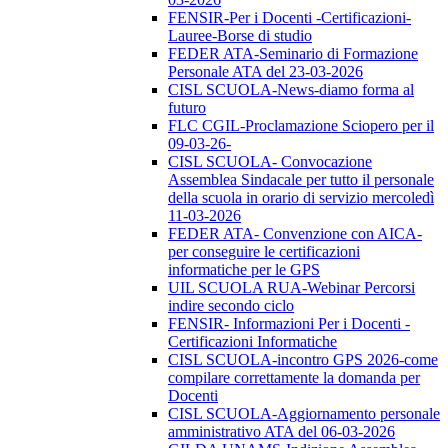
FENSIR-Per i Docenti -Certificazioni-
Lauree-Borse di studio
FEDER ATA-Seminario di Formazione
Personale ATA del 23-03-2026
CISL SCUOLA-News-diamo forma al
futuro
FLC CGIL-Proclamazione Sciopero per il
09-03-26-
CISL SCUOLA- Convocazione
Assemblea Sindacale per tutto il personale
della scuola in orario di servizio mercoledì
11-03-2026
FEDER ATA- Convenzione con AICA-
per conseguire le certificazioni
informatiche per le GPS
UIL SCUOLA RUA-Webinar Percorsi
indire secondo ciclo
FENSIR- Informazioni Per i Docenti -
Certificazioni Informatiche
CISL SCUOLA-incontro GPS 2026-come
compilare correttamente la domanda per
Docenti
CISL SCUOLA-Aggiornamento personale
amministrativo ATA del 06-03-2026