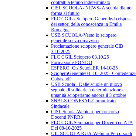
contratti a tempo indeterminato
CISL SCUOLA- NEWS- A scuola diamo
forma al futuro
FLC CGIL - Sciopero Generale-la risposta
dei settori della conoscenza in Emilia
Romagna
USB SCUOLA-Verso lo sciopero
generale senza preavviso
Proclamazione sciopero generale CIB
3.10.2025
FLC CGIL Sciopero 03.10.25
Formazione FONDO
ESPERO_CislScuolaER 14-10-25
ScioperoGenerale03_10_2025_Confederazi
Cobas.pdf
USB Scuola - Dalle scuole un nuovo
segnale di solidarietà determinazione e
umanità scioperiamo ancora il 3 ottobre
SNALS CONFSAL-Comunicato
Sindacale
CISL Scuola-Webinar per concorso
Docenti PNRR3
FLC CGIL Seminario per Docenti ed ATA
Del 08-10-2025
UIL SCUOLA RUA-Webinar Percorso di