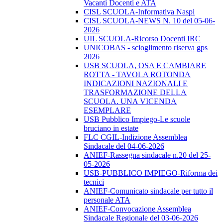
Vacanti Docenti e ATA
CISL SCUOLA-Informativa Naspi
CISL SCUOLA-NEWS N. 10 del 05-06-
2026
UIL SCUOLA-Ricorso Docenti IRC
UNICOBAS - scioglimento riserva gps
2026
USB SCUOLA, OSA E CAMBIARE
ROTTA - TAVOLA ROTONDA
INDICAZIONI NAZIONALI E
TRASFORMAZIONE DELLA
SCUOLA. UNA VICENDA
ESEMPLARE
USB Pubblico Impiego-Le scuole
bruciano in estate
FLC CGIL-Indizione Assemblea
Sindacale del 04-06-2026
ANIEF-Rassegna sindacale n.20 del 25-
05-2026
USB-PUBBLICO IMPIEGO-Riforma dei
tecnici
ANIEF-Comunicato sindacale per tutto il
personale ATA
ANIEF-Convocazione Assemblea
Sindacale Regionale del 03-06-2026