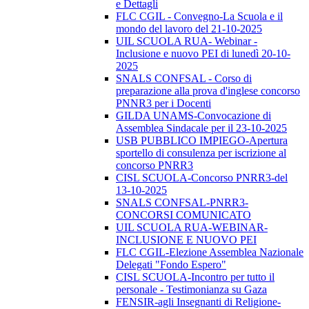
e Dettagli
FLC CGIL - Convegno-La Scuola e il
mondo del lavoro del 21-10-2025
UIL SCUOLA RUA- Webinar -
Inclusione e nuovo PEI di lunedì 20-10-
2025
SNALS CONFSAL - Corso di
preparazione alla prova d'inglese concorso
PNNR3 per i Docenti
GILDA UNAMS-Convocazione di
Assemblea Sindacale per il 23-10-2025
USB PUBBLICO IMPIEGO-Apertura
sportello di consulenza per iscrizione al
concorso PNRR3
CISL SCUOLA-Concorso PNRR3-del
13-10-2025
SNALS CONFSAL-PNRR3-
CONCORSI COMUNICATO
UIL SCUOLA RUA-WEBINAR-
INCLUSIONE E NUOVO PEI
FLC CGIL-Elezione Assemblea Nazionale
Delegati "Fondo Espero"
CISL SCUOLA-Incontro per tutto il
personale - Testimonianza su Gaza
FENSIR-agli Insegnanti di Religione-