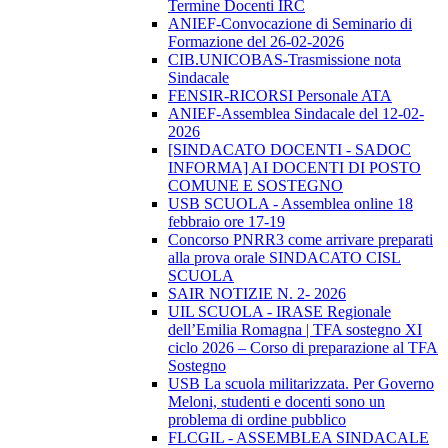
Termine Docenti IRC
ANIEF-Convocazione di Seminario di
Formazione del 26-02-2026
CIB.UNICOBAS-Trasmissione nota
Sindacale
FENSIR-RICORSI Personale ATA
ANIEF-Assemblea Sindacale del 12-02-
2026
[SINDACATO DOCENTI - SADOC
INFORMA] AI DOCENTI DI POSTO
COMUNE E SOSTEGNO
USB SCUOLA - Assemblea online 18
febbraio ore 17-19
Concorso PNRR3 come arrivare preparati
alla prova orale SINDACATO CISL
SCUOLA
SAIR NOTIZIE N. 2- 2026
UIL SCUOLA - IRASE Regionale
dell’Emilia Romagna | TFA sostegno XI
ciclo 2026 – Corso di preparazione al TFA
Sostegno
USB La scuola militarizzata. Per Governo
Meloni, studenti e docenti sono un
problema di ordine pubblico
FLCGIL - ASSEMBLEA SINDACALE