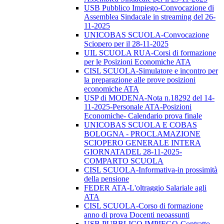
USB Pubblico Impiego-Convocazione di
Assemblea Sindacale in streaming del 26-
11-2025
UNICOBAS SCUOLA-Convocazione
Sciopero per il 28-11-2025
UIL SCUOLA RUA-Corsi di formazione
per le Posizioni Economiche ATA
CISL SCUOLA-Simulatore e incontro per
la preparazione alle prove posizioni
economiche ATA
USP di MODENA-Nota n.18292 del 14-
11-2025-Personale ATA-Posizioni
Economiche- Calendario prova finale
UNICOBAS SCUOLA E COBAS
BOLOGNA - PROCLAMAZIONE
SCIOPERO GENERALE INTERA
GIORNATADEL 28-11-2025-
COMPARTO SCUOLA
CISL SCUOLA-Informativa-in prossimità
della pensione
FEDER ATA-L'oltraggio Salariale agli
ATA
CISL SCUOLA-Corso di formazione
anno di prova Docenti neoassunti
USB PUBBLICO IMPIEGO-Contratto