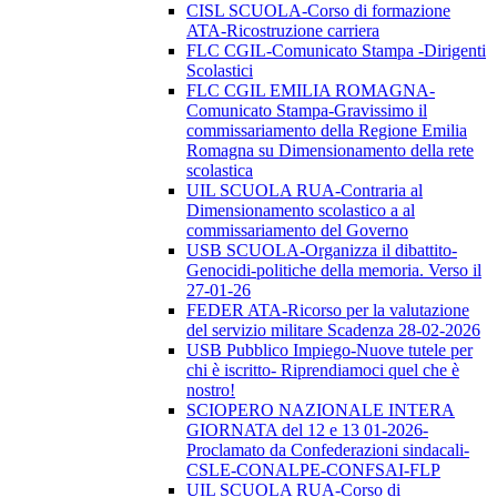
CISL SCUOLA-Corso di formazione
ATA-Ricostruzione carriera
FLC CGIL-Comunicato Stampa -Dirigenti
Scolastici
FLC CGIL EMILIA ROMAGNA-
Comunicato Stampa-Gravissimo il
commissariamento della Regione Emilia
Romagna su Dimensionamento della rete
scolastica
UIL SCUOLA RUA-Contraria al
Dimensionamento scolastico a al
commissariamento del Governo
USB SCUOLA-Organizza il dibattito-
Genocidi-politiche della memoria. Verso il
27-01-26
FEDER ATA-Ricorso per la valutazione
del servizio militare Scadenza 28-02-2026
USB Pubblico Impiego-Nuove tutele per
chi è iscritto- Riprendiamoci quel che è
nostro!
SCIOPERO NAZIONALE INTERA
GIORNATA del 12 e 13 01-2026-
Proclamato da Confederazioni sindacali-
CSLE-CONALPE-CONFSAI-FLP
UIL SCUOLA RUA-Corso di