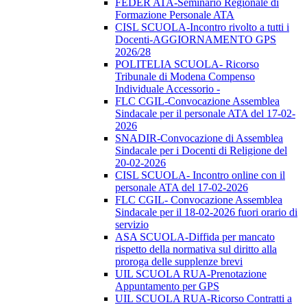
FEDER ATA-Seminario Regionale di
Formazione Personale ATA
CISL SCUOLA-Incontro rivolto a tutti i
Docenti-AGGIORNAMENTO GPS
2026/28
POLITELIA SCUOLA- Ricorso
Tribunale di Modena Compenso
Individuale Accessorio -
FLC CGIL-Convocazione Assemblea
Sindacale per il personale ATA del 17-02-
2026
SNADIR-Convocazione di Assemblea
Sindacale per i Docenti di Religione del
20-02-2026
CISL SCUOLA- Incontro online con il
personale ATA del 17-02-2026
FLC CGIL- Convocazione Assemblea
Sindacale per il 18-02-2026 fuori orario di
servizio
ASA SCUOLA-Diffida per mancato
rispetto della normativa sul diritto alla
proroga delle supplenze brevi
UIL SCUOLA RUA-Prenotazione
Appuntamento per GPS
UIL SCUOLA RUA-Ricorso Contratti a