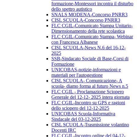
formazione-Montessori incontra il disturbo
dello spettro autistico
SNALS MODENA-Concorso PNRR3
CISL SCUOLA-Concorso PNRR3
FLC CGIL-Comunicato Stampa Unitario-
Dimensionamento della rete scolastica
FLC CGIL-Comunicato Stampa- Webinar
con Francesca Albanese
CISL SCUOLA-News N.6 del 16-12-
2025
SSB-Sindacato Sociale di Base-Corsi di
Formazione
UNICOBAS-notizie-informazioni e
materiali per l'autogestione
CISL SCUOLA- Comunicazione- A
scuola- diamo forma al futuro News n.5
FLC CGIL - Proclamazione Sciopero
Generale del 12-12- 2025 intera giornata
FLC CGIL-Incontro su GPS e ragioni
dello sciopero del 12-12-2025
UNICOBAS Scuola-Informativa
Sindacale del 03-12-2025
CISL SCUOLA-Trasmissione volantino
Docenti IRC
FLC CGIL-Incontro online del 04-12-