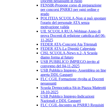
Docenti neoassunti in ruolo
FENSIR-Propone corso di preparazione
per concorsi PNRR3 per ogni ordine e
grado
POLITEIA SCUOLA-Non si può spostare
l'orario del personale ATA senza
motivazione valida
UIL SCUOLA RUA-Webinar-Anno di
prova Docenti di religione cattolica-del 06-
11-2025
FEDER ATA-Concorsi Ata Triennali
FEDER ATA-La Dignità Calpestata
CISL SCUOLA-News n.2- A Scuola
diamo forma al futuro
USB PUBBLICO IMPIEGO-invito al
convegno del 04-11-2025
USB Pubblico Impiego- Assemblea on line
aperta DDL Gasparri
FLC CGIL Formazione rivolta ai Docenti
neoassunti
Scuola Democratica-Sit-in Piazza Matteotti
18-10-2025
USB Pubblico Impiego-Indicazioni
Nazionali e DDL Gasparri
FLC CGIL-Incontro su PNRR3 Requisiti