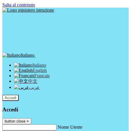
Salta al contenuto
Italiano
Italiano
English
Français
中文
عربى
Accedi
Accedi
button close
×
Nome Utente