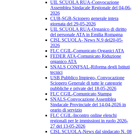
UIL SCUOLA RUA-Convocazione
Assemblea Sindacale Regionale del 04-06-
2026
CUB-SGB-Sciopero generale intera
giornata del 29-05-2026
UIL SCUOLA RUA-Organico di diritto
del personale ATA in Emilia Romagna
CISL SCUOLA- News N.9 del20-05-
2026
FLC CGIL-Comunicato Organici ATA
FEDER ATA-Comunicato Riduzione
organico ATA
SNALS CONFSAL-Riforma degli Istituti
tecnici
USB Pubblico Impiego- Convocazione
Sciopero Generale di tutte le categorie
pubbliche e private del 18-05-2026
FLC CGIL-Comunicato Stampa
SNALS-Convocazione Assemblea
Sindacale Provinciale del 14-04-2026 in
orario di servizio
FLC CGIL-Incontro online elenchi
regionali per le immissioni in ruolo 2026-
27 del 13-05-2026
CISL SCUOLA-News dal sindacato N. 08