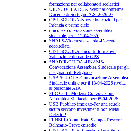
formazione per collaboratori scolastici
UIL SCUOLA RUA-Webinar conferma
Docente di Sostegno A.S. 2026-27
CISL SCUOLA-Nuove indicazioni per
Infanzia e primo ciclo
unicobas-convocazione assemblea
sindacale per il 15-04-2026
SNALS-Violenza a scuola -Docente
accoltellata
CISL SCUOLA- Incontri formativi-
Valutazione domande GPS
SNADIR-GILDA -UNAMS-
Convocazione Assemblea Sindacale per gli
insegnanti di Religione
USB SCUOLA-Convocazione Assemblea
Sindacale online per il 13-04-2026 rivolta
al personale ATA
FLC CGIL Modena-Convocazione
Assemblea Sindacale per 08-04-2026
USB Pubblico impiego-Per una scuola
sicura servono investimenti-non Metal
Detector!
FENSIR-Comunicato Stampa-Trescore
Balneario-Grave episodio
CISL SCUOLA- Question Time Per i