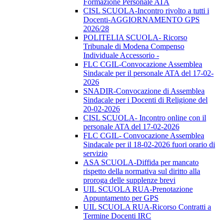
Formazione Personale ATA
CISL SCUOLA-Incontro rivolto a tutti i
Docenti-AGGIORNAMENTO GPS
2026/28
POLITELIA SCUOLA- Ricorso
Tribunale di Modena Compenso
Individuale Accessorio -
FLC CGIL-Convocazione Assemblea
Sindacale per il personale ATA del 17-02-
2026
SNADIR-Convocazione di Assemblea
Sindacale per i Docenti di Religione del
20-02-2026
CISL SCUOLA- Incontro online con il
personale ATA del 17-02-2026
FLC CGIL- Convocazione Assemblea
Sindacale per il 18-02-2026 fuori orario di
servizio
ASA SCUOLA-Diffida per mancato
rispetto della normativa sul diritto alla
proroga delle supplenze brevi
UIL SCUOLA RUA-Prenotazione
Appuntamento per GPS
UIL SCUOLA RUA-Ricorso Contratti a
Termine Docenti IRC