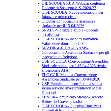
UIL SCUOLA RUA-Webinar conferma
Docente di Sostegno A.S. 2026-27
CISL SCUOLA-Nuove indicazioni per
Infanzia e primo ciclo
unicobas-convocazione assemblea
sindacale per il 15-04-2026
SNALS-Violenza a scuola -Docente
accoltellata
CISL SCUOLA- Incontri formativi-
Valutazione domande GPS
SNADIR-GILDA -UNAMS-
Convocazione Assemblea Sindacale per gli
insegnanti di Religione
USB SCUOLA-Convocazione Assemblea
Sindacale online per il 13-04-2026 rivolta
al personale ATA
FLC CGIL Modena-Convocazione
Assemblea Sindacale per 08-04-2026
USB Pubblico impiego-Per una scuola
sicura servono investimenti-non Metal
Detector!
FENSIR-Comunicato Stampa-Trescore
Balneario-Grave episodio
CISL SCUOLA- Question Time Per i
Docenti di Religione