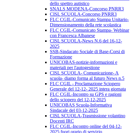
dello spettro autistico
SNALS MODENA-Concorso PNRR3
CISL SCUOLA-Concorso PNRR3
FLC CGIL-Comunicato Stampa Unitario-
Dimensionamento della rete scolastica
FLC CGIL-Comunicato Stampa- Webinar
con Francesca Albanese
CISL SCUOLA-News N.6 del 16-12-
2025
SSB-Sindacato Sociale di Base-Corsi di
Formazione
UNICOBAS-notizie-informazioni e
materiali per l'autogestione
CISL SCUOLA- Comunicazione- A
scuola- diamo forma al futuro News n.5
FLC CGIL - Proclamazione Sciopero
Generale del 12-12- 2025 intera giornata
FLC CGIL-Incontro su GPS e ragioni
dello sciopero del 12-12-2025
UNICOBAS Scuola-Informativa
Sindacale del 03-12-2025
CISL SCUOLA-Trasmissione volantino
Docenti IRC
FLC CGIL-Incontro online del 04-12-
2025 fuori orario di servizio