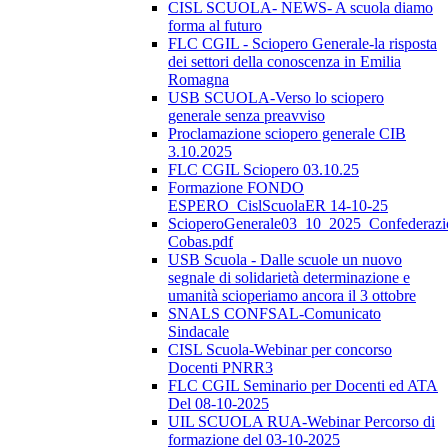
CISL SCUOLA- NEWS- A scuola diamo
forma al futuro
FLC CGIL - Sciopero Generale-la risposta
dei settori della conoscenza in Emilia
Romagna
USB SCUOLA-Verso lo sciopero
generale senza preavviso
Proclamazione sciopero generale CIB
3.10.2025
FLC CGIL Sciopero 03.10.25
Formazione FONDO
ESPERO_CislScuolaER 14-10-25
ScioperoGenerale03_10_2025_Confederazi
Cobas.pdf
USB Scuola - Dalle scuole un nuovo
segnale di solidarietà determinazione e
umanità scioperiamo ancora il 3 ottobre
SNALS CONFSAL-Comunicato
Sindacale
CISL Scuola-Webinar per concorso
Docenti PNRR3
FLC CGIL Seminario per Docenti ed ATA
Del 08-10-2025
UIL SCUOLA RUA-Webinar Percorso di
formazione del 03-10-2025