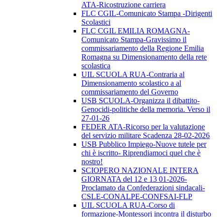
ATA-Ricostruzione carriera
FLC CGIL-Comunicato Stampa -Dirigenti
Scolastici
FLC CGIL EMILIA ROMAGNA-
Comunicato Stampa-Gravissimo il
commissariamento della Regione Emilia
Romagna su Dimensionamento della rete
scolastica
UIL SCUOLA RUA-Contraria al
Dimensionamento scolastico a al
commissariamento del Governo
USB SCUOLA-Organizza il dibattito-
Genocidi-politiche della memoria. Verso il
27-01-26
FEDER ATA-Ricorso per la valutazione
del servizio militare Scadenza 28-02-2026
USB Pubblico Impiego-Nuove tutele per
chi è iscritto- Riprendiamoci quel che è
nostro!
SCIOPERO NAZIONALE INTERA
GIORNATA del 12 e 13 01-2026-
Proclamato da Confederazioni sindacali-
CSLE-CONALPE-CONFSAI-FLP
UIL SCUOLA RUA-Corso di
formazione-Montessori incontra il disturbo