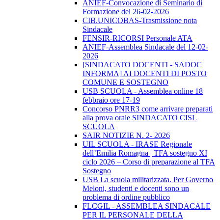
ANIEF-Convocazione di Seminario di
Formazione del 26-02-2026
CIB.UNICOBAS-Trasmissione nota
Sindacale
FENSIR-RICORSI Personale ATA
ANIEF-Assemblea Sindacale del 12-02-
2026
[SINDACATO DOCENTI - SADOC
INFORMA] AI DOCENTI DI POSTO
COMUNE E SOSTEGNO
USB SCUOLA - Assemblea online 18
febbraio ore 17-19
Concorso PNRR3 come arrivare preparati
alla prova orale SINDACATO CISL
SCUOLA
SAIR NOTIZIE N. 2- 2026
UIL SCUOLA - IRASE Regionale
dell’Emilia Romagna | TFA sostegno XI
ciclo 2026 – Corso di preparazione al TFA
Sostegno
USB La scuola militarizzata. Per Governo
Meloni, studenti e docenti sono un
problema di ordine pubblico
FLCGIL - ASSEMBLEA SINDACALE
PER IL PERSONALE DELLA