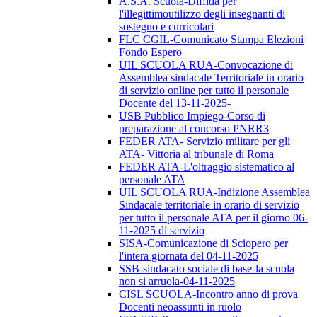
A.S.A. Scuola-Diffida per
l'illegittimoutilizzo degli insegnanti di
sostegno e curricolari
FLC CGIL-Comunicato Stampa Elezioni
Fondo Espero
UIL SCUOLA RUA-Convocazione di
Assemblea sindacale Territoriale in orario
di servizio online per tutto il personale
Docente del 13-11-2025-
USB Pubblico Impiego-Corso di
preparazione al concorso PNRR3
FEDER ATA- Servizio militare per gli
ATA- Vittoria al tribunale di Roma
FEDER ATA-L'oltraggio sistematico al
personale ATA
UIL SCUOLA RUA-Indizione Assemblea
Sindacale territoriale in orario di servizio
per tutto il personale ATA per il giorno 06-
11-2025 di servizio
SISA-Comunicazione di Sciopero per
l'intera giornata del 04-11-2025
SSB-sindacato sociale di base-la scuola
non si arruola-04-11-2025
CISL SCUOLA-Incontro anno di prova
Docenti neoassunti in ruolo