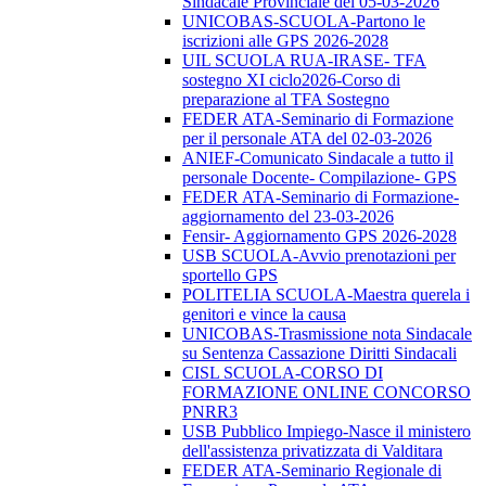
Sindacale Provinciale del 05-03-2026
UNICOBAS-SCUOLA-Partono le
iscrizioni alle GPS 2026-2028
UIL SCUOLA RUA-IRASE- TFA
sostegno XI ciclo2026-Corso di
preparazione al TFA Sostegno
FEDER ATA-Seminario di Formazione
per il personale ATA del 02-03-2026
ANIEF-Comunicato Sindacale a tutto il
personale Docente- Compilazione- GPS
FEDER ATA-Seminario di Formazione-
aggiornamento del 23-03-2026
Fensir- Aggiornamento GPS 2026-2028
USB SCUOLA-Avvio prenotazioni per
sportello GPS
POLITELIA SCUOLA-Maestra querela i
genitori e vince la causa
UNICOBAS-Trasmissione nota Sindacale
su Sentenza Cassazione Diritti Sindacali
CISL SCUOLA-CORSO DI
FORMAZIONE ONLINE CONCORSO
PNRR3
USB Pubblico Impiego-Nasce il ministero
dell'assistenza privatizzata di Valditara
FEDER ATA-Seminario Regionale di