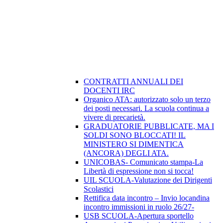
CONTRATTI ANNUALI DEI
DOCENTI IRC
Organico ATA: autorizzato solo un terzo
dei posti necessari. La scuola continua a
vivere di precarietà.
GRADUATORIE PUBBLICATE, MA I
SOLDI SONO BLOCCATI! IL
MINISTERO SI DIMENTICA
(ANCORA) DEGLI ATA.
UNICOBAS- Comunicato stampa-La
Libertà di espressione non si tocca!
UIL SCUOLA-Valutazione dei Dirigenti
Scolastici
Rettifica data incontro – Invio locandina
incontro immissioni in ruolo 26/27-
USB SCUOLA-Apertura sportello