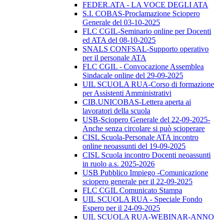
FEDER.ATA - LA VOCE DEGLI ATA
S.I. COBAS-Proclamazione Sciopero
Generale del 03-10-2025
FLC CGIL-Seminario online per Docenti
ed ATA del 08-10-2025
SNALS CONFSAL-Supporto operativo
per il personale ATA
FLC CGIL - Convocazione Assemblea
Sindacale online del 29-09-2025
UIL SCUOLA RUA-Corso di formazione
per Assistenti Amministrativi
CIB.UNICOBAS-Lettera aperta ai
lavoratori della scuola
USB-Sciopero Generale del 22-09-2025-
Anche senza circolare si può scioperare
CISL Scuola-Personale ATA incontro
online neoassunti del 19-09-2025
CISL Scuola incontro Docenti neoassunti
in ruolo a.s. 2025-2026
USB Pubblico Impiego -Comunicazione
sciopero generale per il 22-09-2025
FLC CGIL Comunicato Stampa
UIL SCUOLA RUA - Speciale Fondo
Espero per il 24-09-2025
UIL SCUOLA RUA-WEBINAR-ANNO