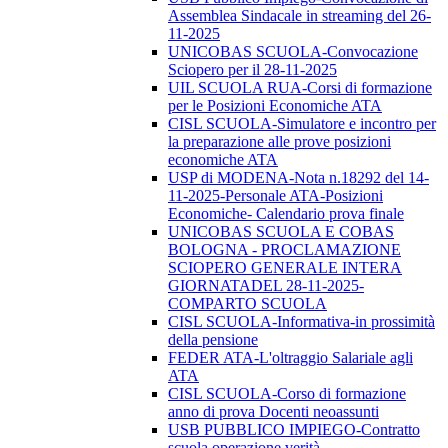
Assemblea Sindacale in streaming del 26-
11-2025
UNICOBAS SCUOLA-Convocazione
Sciopero per il 28-11-2025
UIL SCUOLA RUA-Corsi di formazione
per le Posizioni Economiche ATA
CISL SCUOLA-Simulatore e incontro per
la preparazione alle prove posizioni
economiche ATA
USP di MODENA-Nota n.18292 del 14-
11-2025-Personale ATA-Posizioni
Economiche- Calendario prova finale
UNICOBAS SCUOLA E COBAS
BOLOGNA - PROCLAMAZIONE
SCIOPERO GENERALE INTERA
GIORNATADEL 28-11-2025-
COMPARTO SCUOLA
CISL SCUOLA-Informativa-in prossimità
della pensione
FEDER ATA-L'oltraggio Salariale agli
ATA
CISL SCUOLA-Corso di formazione
anno di prova Docenti neoassunti
USB PUBBLICO IMPIEGO-Contratto
scuola operazione verità