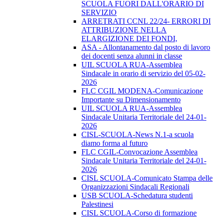
SCUOLA FUORI DALL'ORARIO DI
SERVIZIO
ARRETRATI CCNL 22/24- ERRORI DI
ATTRIBUZIONE NELLA
ELARGIZIONE DEI FONDI,
ASA - Allontanamento dal posto di lavoro
dei docenti senza alunni in classe
UIL SCUOLA RUA-Assemblea
Sindacale in orario di servizio del 05-02-
2026
FLC CGIL MODENA-Comunicazione
Importante su Dimensionamento
UIL SCUOLA RUA-Assemblea
Sindacale Unitaria Territoriale del 24-01-
2026
CISL-SCUOLA-News N.1-a scuola
diamo forma al futuro
FLC CGIL-Convocazione Assemblea
Sindacale Unitaria Territoriale del 24-01-
2026
CISL SCUOLA-Comunicato Stampa delle
Organizzazioni Sindacali Regionali
USB SCUOLA-Schedatura studenti
Palestinesi
CISL SCUOLA-Corso di formazione