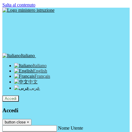
Salta al contenuto
Italiano
Italiano
English
Français
中文
عربى
Accedi
Accedi
button close
×
Nome Utente