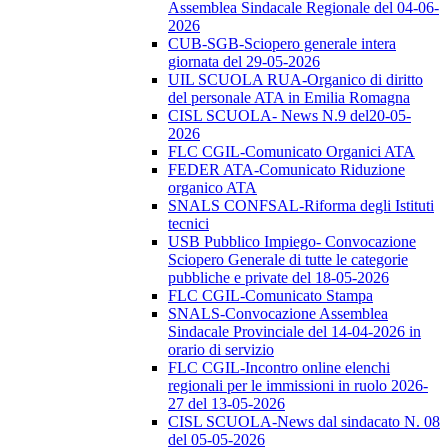
Assemblea Sindacale Regionale del 04-06-
2026
CUB-SGB-Sciopero generale intera
giornata del 29-05-2026
UIL SCUOLA RUA-Organico di diritto
del personale ATA in Emilia Romagna
CISL SCUOLA- News N.9 del20-05-
2026
FLC CGIL-Comunicato Organici ATA
FEDER ATA-Comunicato Riduzione
organico ATA
SNALS CONFSAL-Riforma degli Istituti
tecnici
USB Pubblico Impiego- Convocazione
Sciopero Generale di tutte le categorie
pubbliche e private del 18-05-2026
FLC CGIL-Comunicato Stampa
SNALS-Convocazione Assemblea
Sindacale Provinciale del 14-04-2026 in
orario di servizio
FLC CGIL-Incontro online elenchi
regionali per le immissioni in ruolo 2026-
27 del 13-05-2026
CISL SCUOLA-News dal sindacato N. 08
del 05-05-2026