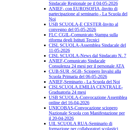
Sindacale Regionale pe il 04-05-2026
ANIEF- con EUROSOFIA -Invito di
partecipazione al seminario - La Scuola del
Noi
USB SCUOLA-E CESTER-Invito al
convegno del 05-05-2026
FLC CGIL-Comunicato Stampa sulla
riforma degli Istituti Tecnici
CISL SCUOLA-Assemblea Sindacale del
11-05-2026
CISL SCUOLA-News dal Sindacato N. 7
ANIEF-Comunicato Sindacale
Consulenza 24 mesi per il personale ATA
CUB-SUR -SGB- Sciopero Invalsi alla
Scuola Primaria del 06-05-2026
ANIEF-Seminario - La Scuola del Noi
CISLSCUOLA.EMILIA CENTRALE-
Graduatoria 24 mesi
USB SCUOLA-Convocazione Assemblea
online del 16-04-2026
UNICOBAS-Convocazione sciopero
Nazionale Scuola con Manifestazione per
il 20-04-2026
UIL SCUOLA RUA-Seminario di
formazione per collaboratori scolastici