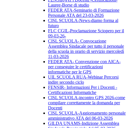
Lauree-Borse di studio
FEDER ATA-Seminario di Formazione
Personale ATA del 23-03-2026
CISL SCUOLA-News-diamo forma al
futuro
FLC CGIL-Proclamazione Sciopero per il
09-03-26-
CISL SCUOLA- Convocazione
Assemblea Sindacale per tutto il personale
della scuola in orario di servizio mercoledì
11-03-2026
FEDER ATA- Convenzione con AICA-
per conseguire le certificazioni
informatiche per le GPS
UIL SCUOLA RUA-Webinar Percorsi
indire secondo ciclo
FENSIR- Informazioni Per i Docenti -
Certificazioni Informatiche
CISL SCUOLA-incontro GPS 2026-come
compilare correttamente la domanda per
Docenti
CISL SCUOLA-Aggiornamento personale
amministrativo ATA del 06-03-2026
GILDA UNAMS-Indizione Assemblea