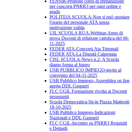
FENSIR-Propone corso di preparazione
per concorsi PNRR3 per ogni ordine e
grado
POLITEIA SCUOLA-Non si può spostare
l'orario del personale ATA senza
motivazione valida
UIL SCUOLA RUA-Webinar-Anno di
prova Docenti di religione cattolica-del 06-
11-2025
FEDER ATA-Concorsi Ata Triennali
FEDER ATA-La Dignità Calpestata
CISL SCUOLA-News n.2- A Scuola
diamo forma al futuro
USB PUBBLICO IMPIEGO-invito al
convegno del 04-11-2025
USB Pubblico Impiego- Assemblea on line
aperta DDL Gasparri
FLC CGIL Formazione rivolta ai Docenti
neoassunti
Scuola Democratica-Sit-in Piazza Matteotti
18-10-2025
USB Pubblico Impiego-Indicazioni
Nazionali e DDL Gasparri
FLC CGIL-Incontro su PNRR3 Requisiti
e Dettagli