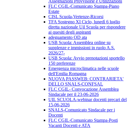
Assegnazioni Provvisorie e Utilizzazioni
FLC CGIL-Comunicato Stampa-Piano
Estate
CISL Scuola-Vertenze-Ricorsi
TFA Sostegno XI Ciclo, lunedì 6 luglio
diretta nazionale Uil Scuola per rispondere
ai quesiti degli aspiranti
adeguamento OD ata
USB Scuola: Assemblea online su
supplenze e immissioni in ruolo A.S.
2026/27-
USB Scuola: Avvio prenotazioni sportello
150 preferenze
Emergenza microclimatica nelle scuole
dell'Emilia Romagna
NUOVA PASSWEB: CONTRARIETA'
DELLO SNALS-CONFSAL
FLC CGIL- Convocazione Assemblea
Sindacale per il 23-06-2026
UIL SCUOLA-webinar docenti precari del
15-06-2026
SNALS-Comunicato Sindacale per i
Docenti
FLC CGIL-Comunicato Stampa-Posti
Vacanti Docenti e ATA