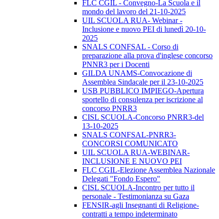
FLC CGIL - Convegno-La Scuola e il
mondo del lavoro del 21-10-2025
UIL SCUOLA RUA- Webinar -
Inclusione e nuovo PEI di lunedì 20-10-
2025
SNALS CONFSAL - Corso di
preparazione alla prova d'inglese concorso
PNNR3 per i Docenti
GILDA UNAMS-Convocazione di
Assemblea Sindacale per il 23-10-2025
USB PUBBLICO IMPIEGO-Apertura
sportello di consulenza per iscrizione al
concorso PNRR3
CISL SCUOLA-Concorso PNRR3-del
13-10-2025
SNALS CONFSAL-PNRR3-
CONCORSI COMUNICATO
UIL SCUOLA RUA-WEBINAR-
INCLUSIONE E NUOVO PEI
FLC CGIL-Elezione Assemblea Nazionale
Delegati "Fondo Espero"
CISL SCUOLA-Incontro per tutto il
personale - Testimonianza su Gaza
FENSIR-agli Insegnanti di Religione-
contratti a tempo indeterminato