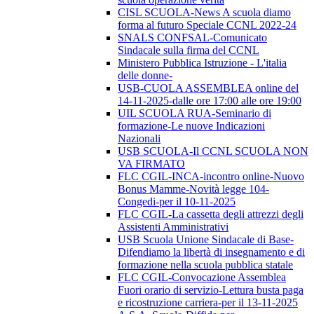
CISL SCUOLA-News A scuola diamo
forma al futuro Speciale CCNL 2022-24
SNALS CONFSAL-Comunicato
Sindacale sulla firma del CCNL
Ministero Pubblica Istruzione - L'italia
delle donne-
USB-CUOLA ASSEMBLEA online del
14-11-2025-dalle ore 17:00 alle ore 19:00
UIL SCUOLA RUA-Seminario di
formazione-Le nuove Indicazioni
Nazionali
USB SCUOLA-Il CCNL SCUOLA NON
VA FIRMATO
FLC CGIL-INCA-incontro online-Nuovo
Bonus Mamme-Novità legge 104-
Congedi-per il 10-11-2025
FLC CGIL-La cassetta degli attrezzi degli
Assistenti Amministrativi
USB Scuola Unione Sindacale di Base-
Difendiamo la libertà di insegnamento e di
formazione nella scuola pubblica statale
FLC CGIL-Convocazione Assemblea
Fuori orario di servizio-Lettura busta paga
e ricostruzione carriera-per il 13-11-2025