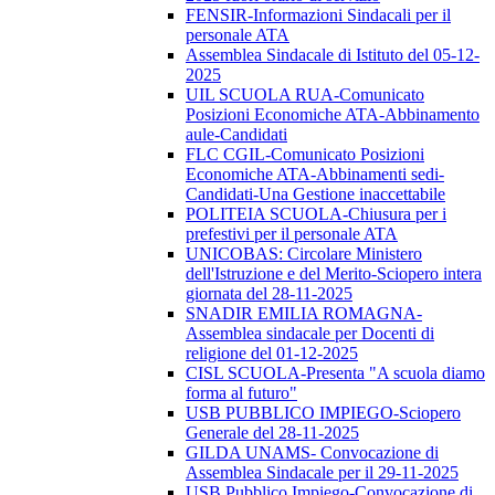
FENSIR-Informazioni Sindacali per il
personale ATA
Assemblea Sindacale di Istituto del 05-12-
2025
UIL SCUOLA RUA-Comunicato
Posizioni Economiche ATA-Abbinamento
aule-Candidati
FLC CGIL-Comunicato Posizioni
Economiche ATA-Abbinamenti sedi-
Candidati-Una Gestione inaccettabile
POLITEIA SCUOLA-Chiusura per i
prefestivi per il personale ATA
UNICOBAS: Circolare Ministero
dell'Istruzione e del Merito-Sciopero intera
giornata del 28-11-2025
SNADIR EMILIA ROMAGNA-
Assemblea sindacale per Docenti di
religione del 01-12-2025
CISL SCUOLA-Presenta "A scuola diamo
forma al futuro"
USB PUBBLICO IMPIEGO-Sciopero
Generale del 28-11-2025
GILDA UNAMS- Convocazione di
Assemblea Sindacale per il 29-11-2025
USB Pubblico Impiego-Convocazione di