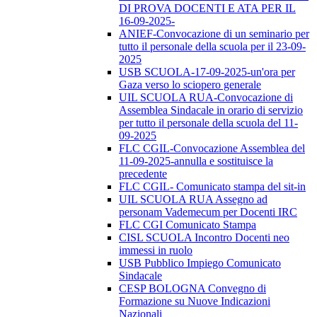
DI PROVA DOCENTI E ATA PER IL
16-09-2025-
ANIEF-Convocazione di un seminario per
tutto il personale della scuola per il 23-09-
2025
USB SCUOLA-17-09-2025-un'ora per
Gaza verso lo sciopero generale
UIL SCUOLA RUA-Convocazione di
Assemblea Sindacale in orario di servizio
per tutto il personale della scuola del 11-
09-2025
FLC CGIL-Convocazione Assemblea del
11-09-2025-annulla e sostituisce la
precedente
FLC CGIL- Comunicato stampa del sit-in
UIL SCUOLA RUA Assegno ad
personam Vademecum per Docenti IRC
FLC CGI Comunicato Stampa
CISL SCUOLA Incontro Docenti neo
immessi in ruolo
USB Pubblico Impiego Comunicato
Sindacale
CESP BOLOGNA Convegno di
Formazione su Nuove Indicazioni
Nazionali