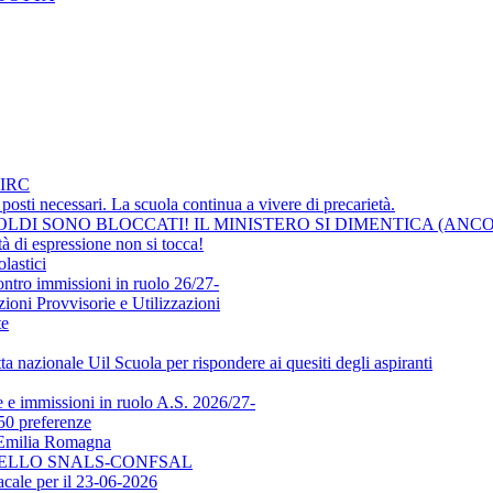
IRC
osti necessari. La scuola continua a vivere di precarietà.
LDI SONO BLOCCATI! IL MINISTERO SI DIMENTICA (ANCO
i espressione non si tocca!
lastici
ontro immissioni in ruolo 26/27-
ni Provvisorie e Utilizzazioni
te
a nazionale Uil Scuola per rispondere ai quesiti degli aspiranti
e immissioni in ruolo A.S. 2026/27-
50 preferenze
l'Emilia Romagna
DELLO SNALS-CONFSAL
ale per il 23-06-2026