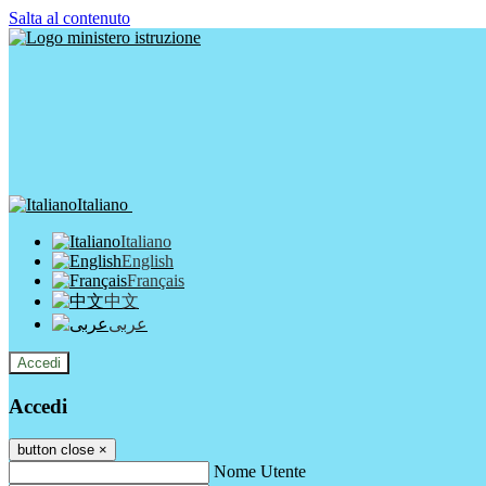
Salta al contenuto
Italiano
Italiano
English
Français
中文
عربى
Accedi
Accedi
button close
×
Nome Utente