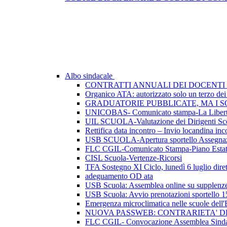
Albo sindacale
CONTRATTI ANNUALI DEI DOCENTI 
Organico ATA: autorizzato solo un terzo dei p
GRADUATORIE PUBBLICATE, MA I SO
UNICOBAS- Comunicato stampa-La Libertà d
UIL SCUOLA-Valutazione dei Dirigenti Sco
Rettifica data incontro – Invio locandina inc
USB SCUOLA-Apertura sportello Assegnazio
FLC CGIL-Comunicato Stampa-Piano Esta
CISL Scuola-Vertenze-Ricorsi
TFA Sostegno XI Ciclo, lunedì 6 luglio dirett
adeguamento OD ata
USB Scuola: Assemblea online su supplenze 
USB Scuola: Avvio prenotazioni sportello 1
Emergenza microclimatica nelle scuole del
NUOVA PASSWEB: CONTRARIETA' 
FLC CGIL- Convocazione Assemblea Sindac