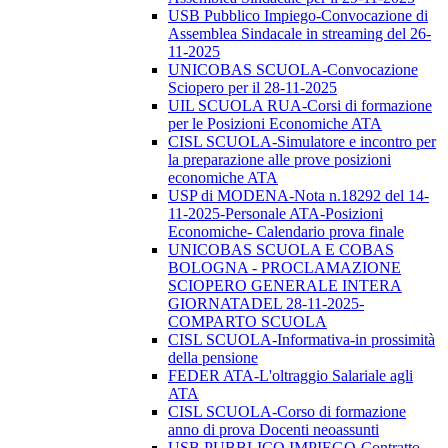
USB Pubblico Impiego-Convocazione di
Assemblea Sindacale in streaming del 26-
11-2025
UNICOBAS SCUOLA-Convocazione
Sciopero per il 28-11-2025
UIL SCUOLA RUA-Corsi di formazione
per le Posizioni Economiche ATA
CISL SCUOLA-Simulatore e incontro per
la preparazione alle prove posizioni
economiche ATA
USP di MODENA-Nota n.18292 del 14-
11-2025-Personale ATA-Posizioni
Economiche- Calendario prova finale
UNICOBAS SCUOLA E COBAS
BOLOGNA - PROCLAMAZIONE
SCIOPERO GENERALE INTERA
GIORNATADEL 28-11-2025-
COMPARTO SCUOLA
CISL SCUOLA-Informativa-in prossimità
della pensione
FEDER ATA-L'oltraggio Salariale agli
ATA
CISL SCUOLA-Corso di formazione
anno di prova Docenti neoassunti
USB PUBBLICO IMPIEGO-Contratto