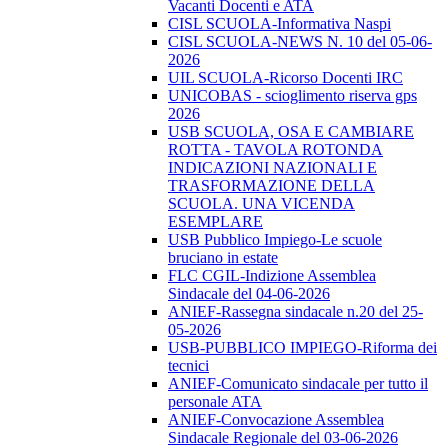
Vacanti Docenti e ATA
CISL SCUOLA-Informativa Naspi
CISL SCUOLA-NEWS N. 10 del 05-06-
2026
UIL SCUOLA-Ricorso Docenti IRC
UNICOBAS - scioglimento riserva gps
2026
USB SCUOLA, OSA E CAMBIARE
ROTTA - TAVOLA ROTONDA
INDICAZIONI NAZIONALI E
TRASFORMAZIONE DELLA
SCUOLA. UNA VICENDA
ESEMPLARE
USB Pubblico Impiego-Le scuole
bruciano in estate
FLC CGIL-Indizione Assemblea
Sindacale del 04-06-2026
ANIEF-Rassegna sindacale n.20 del 25-
05-2026
USB-PUBBLICO IMPIEGO-Riforma dei
tecnici
ANIEF-Comunicato sindacale per tutto il
personale ATA
ANIEF-Convocazione Assemblea
Sindacale Regionale del 03-06-2026