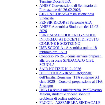
Termine Docenti IRC
ANIEF-Convocazione di Seminario di
Formazione del 26-02-2026
CIB.UNICOBAS-Trasmissione nota
Sindacale
FENSIR-RICORSI Personale ATA
ANIEF-Assemblea Sindacale del 12-02-
2026
[SINDACATO DOCENTI - SADOC
INFORMA] AI DOCENTI DI POSTO
COMUNE E SOSTEGNO
USB SCUOLA - Assemblea online 18
febbraio ore 17-19
Concorso PNRR3 come arrivare preparati
alla prova orale SINDACATO CISL
SCUOLA
SAIR NOTIZIE N. 2- 2026
UIL SCUOLA - IRASE Regionale
dell’Emilia Romagna | TFA sostegno XI
ciclo 2026 – Corso di preparazione al TFA
Sostegno
USB La scuola militarizzata. Per Governo
Meloni, studenti e docenti sono un
problema di ordine pubblico
FLCGIL - ASSEMBLEA SINDACALE