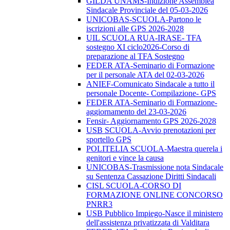
GILDA UNAMS-Indizione Assemblea
Sindacale Provinciale del 05-03-2026
UNICOBAS-SCUOLA-Partono le
iscrizioni alle GPS 2026-2028
UIL SCUOLA RUA-IRASE- TFA
sostegno XI ciclo2026-Corso di
preparazione al TFA Sostegno
FEDER ATA-Seminario di Formazione
per il personale ATA del 02-03-2026
ANIEF-Comunicato Sindacale a tutto il
personale Docente- Compilazione- GPS
FEDER ATA-Seminario di Formazione-
aggiornamento del 23-03-2026
Fensir- Aggiornamento GPS 2026-2028
USB SCUOLA-Avvio prenotazioni per
sportello GPS
POLITELIA SCUOLA-Maestra querela i
genitori e vince la causa
UNICOBAS-Trasmissione nota Sindacale
su Sentenza Cassazione Diritti Sindacali
CISL SCUOLA-CORSO DI
FORMAZIONE ONLINE CONCORSO
PNRR3
USB Pubblico Impiego-Nasce il ministero
dell'assistenza privatizzata di Valditara