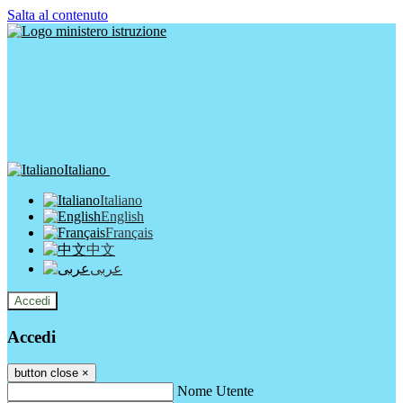
Salta al contenuto
Italiano
Italiano
English
Français
中文
عربى
Accedi
Accedi
button close
×
Nome Utente