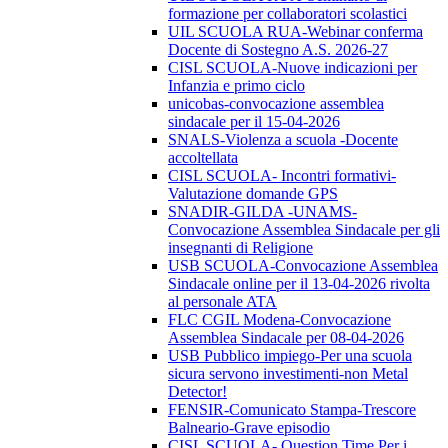
formazione per collaboratori scolastici
UIL SCUOLA RUA-Webinar conferma
Docente di Sostegno A.S. 2026-27
CISL SCUOLA-Nuove indicazioni per
Infanzia e primo ciclo
unicobas-convocazione assemblea
sindacale per il 15-04-2026
SNALS-Violenza a scuola -Docente
accoltellata
CISL SCUOLA- Incontri formativi-
Valutazione domande GPS
SNADIR-GILDA -UNAMS-
Convocazione Assemblea Sindacale per gli
insegnanti di Religione
USB SCUOLA-Convocazione Assemblea
Sindacale online per il 13-04-2026 rivolta
al personale ATA
FLC CGIL Modena-Convocazione
Assemblea Sindacale per 08-04-2026
USB Pubblico impiego-Per una scuola
sicura servono investimenti-non Metal
Detector!
FENSIR-Comunicato Stampa-Trescore
Balneario-Grave episodio
CISL SCUOLA- Question Time Per i