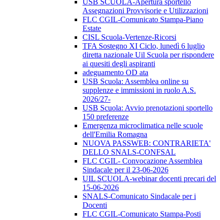
USB SCUOLA-Apertura sportello
Assegnazioni Provvisorie e Utilizzazioni
FLC CGIL-Comunicato Stampa-Piano
Estate
CISL Scuola-Vertenze-Ricorsi
TFA Sostegno XI Ciclo, lunedì 6 luglio
diretta nazionale Uil Scuola per rispondere
ai quesiti degli aspiranti
adeguamento OD ata
USB Scuola: Assemblea online su
supplenze e immissioni in ruolo A.S.
2026/27-
USB Scuola: Avvio prenotazioni sportello
150 preferenze
Emergenza microclimatica nelle scuole
dell'Emilia Romagna
NUOVA PASSWEB: CONTRARIETA'
DELLO SNALS-CONFSAL
FLC CGIL- Convocazione Assemblea
Sindacale per il 23-06-2026
UIL SCUOLA-webinar docenti precari del
15-06-2026
SNALS-Comunicato Sindacale per i
Docenti
FLC CGIL-Comunicato Stampa-Posti