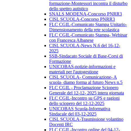
formazione-Montessori incontra il disturbo
dello spettro autistico
SNALS MODENA-Concorso PNRR3
CISL SCUOLA-Concorso PNRR3
FLC CGIL-Comunicato Stampa Unitario-
Dimensionamento della rete scolastica
FLC CGIL-Comunicato Stampa- Webinar
con Francesca Albanese
CISL SCUOLA-News N.6 del 16-12-
2025
SSB-Sindacato Sociale di Base-Corsi di
Formazione
UNICOBAS-notizie-informazioni e
materiali per l'autogestione
CISL SCUOLA- Comunicazione- A
scuola- diamo forma al futuro News n.5
FLC CGIL - Proclamazione Sciopero
Generale del 12-12- 2025 intera giornata
FLC CGIL-Incontro su GPS e ragioni
dello sciopero del 12-12-2025
UNICOBAS Scuola-Informativa
Sindacale del 03-12-2025
CISL SCUOLA-Trasmissione volantino
Docenti IRC
FLC CGIL-Incontro online del 04-12-