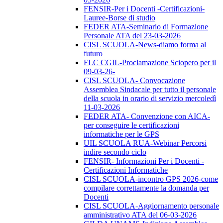
FENSIR-Per i Docenti -Certificazioni-
Lauree-Borse di studio
FEDER ATA-Seminario di Formazione
Personale ATA del 23-03-2026
CISL SCUOLA-News-diamo forma al
futuro
FLC CGIL-Proclamazione Sciopero per il
09-03-26-
CISL SCUOLA- Convocazione
Assemblea Sindacale per tutto il personale
della scuola in orario di servizio mercoledì
11-03-2026
FEDER ATA- Convenzione con AICA-
per conseguire le certificazioni
informatiche per le GPS
UIL SCUOLA RUA-Webinar Percorsi
indire secondo ciclo
FENSIR- Informazioni Per i Docenti -
Certificazioni Informatiche
CISL SCUOLA-incontro GPS 2026-come
compilare correttamente la domanda per
Docenti
CISL SCUOLA-Aggiornamento personale
amministrativo ATA del 06-03-2026