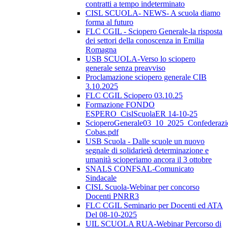
contratti a tempo indeterminato
CISL SCUOLA- NEWS- A scuola diamo
forma al futuro
FLC CGIL - Sciopero Generale-la risposta
dei settori della conoscenza in Emilia
Romagna
USB SCUOLA-Verso lo sciopero
generale senza preavviso
Proclamazione sciopero generale CIB
3.10.2025
FLC CGIL Sciopero 03.10.25
Formazione FONDO
ESPERO_CislScuolaER 14-10-25
ScioperoGenerale03_10_2025_Confederazi
Cobas.pdf
USB Scuola - Dalle scuole un nuovo
segnale di solidarietà determinazione e
umanità scioperiamo ancora il 3 ottobre
SNALS CONFSAL-Comunicato
Sindacale
CISL Scuola-Webinar per concorso
Docenti PNRR3
FLC CGIL Seminario per Docenti ed ATA
Del 08-10-2025
UIL SCUOLA RUA-Webinar Percorso di