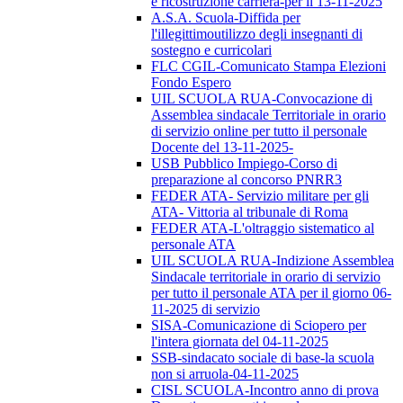
e ricostruzione carriera-per il 13-11-2025
A.S.A. Scuola-Diffida per
l'illegittimoutilizzo degli insegnanti di
sostegno e curricolari
FLC CGIL-Comunicato Stampa Elezioni
Fondo Espero
UIL SCUOLA RUA-Convocazione di
Assemblea sindacale Territoriale in orario
di servizio online per tutto il personale
Docente del 13-11-2025-
USB Pubblico Impiego-Corso di
preparazione al concorso PNRR3
FEDER ATA- Servizio militare per gli
ATA- Vittoria al tribunale di Roma
FEDER ATA-L'oltraggio sistematico al
personale ATA
UIL SCUOLA RUA-Indizione Assemblea
Sindacale territoriale in orario di servizio
per tutto il personale ATA per il giorno 06-
11-2025 di servizio
SISA-Comunicazione di Sciopero per
l'intera giornata del 04-11-2025
SSB-sindacato sociale di base-la scuola
non si arruola-04-11-2025
CISL SCUOLA-Incontro anno di prova