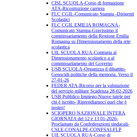
CISL SCUOLA-Corso di formazione
ATA-Ricostruzione carriera
FLC CGIL-Comunicato Stampa -Dirigenti
Scolastici
FLC CGIL EMILIA ROMAGNA-
Comunicato Stampa-Gravissimo il
commissariamento della Regione Emilia
Romagna su Dimensionamento della rete
scolastica
UIL SCUOLA RUA-Contraria al
Dimensionamento scolastico a al
commissariamento del Governo
USB SCUOLA-Organizza il dibattito-
Genocidi-politiche della memoria. Verso il
27-01-26
FEDER ATA-Ricorso per la valutazione
del servizio militare Scadenza 28-02-2026
USB Pubblico Impiego-Nuove tutele per
chi è iscritto- Riprendiamoci quel che è
nostro!
SCIOPERO NAZIONALE INTERA
GIORNATA del 12 e 13 01-2026-
Proclamato da Confederazioni sindacali-
CSLE-CONALPE-CONFSAI-FLP
UIL SCUOLA RUA-Corso di