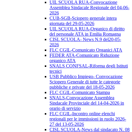
UIL SCUOLA RUA-Convocazione
Assemblea Sindacale Regionale del 04-06-
2026
CUB-SGB-Sciopero generale intera
giornata del 29-05-2026
UIL SCUOLA RUA-Organico di diritto
del personale ATA in Emilia Romagna
CISL SCUOLA- News N.9 del20-05-
2026
FLC CGIL-Comunicato Organici ATA
FEDER ATA-Comunicato Riduzione
organico ATA
SNALS CONFSAL-Riforma degli Istituti
tecnici
USB Pubblico Impiego- Convocazione
Sciopero Generale di tutte le categorie
pubbliche e private del 18-05-2026
FLC CGIL-Comunicato Stampa
SNALS-Convocazione Assemblea
Sindacale Provinciale del 14-04-2026 in
orario di servizio
FLC CGIL-Incontro online elenchi
regionali per le immissioni in ruolo 2026-
27 del 13-05-2026
CISL SCUOLA-News dal sindacato N. 08