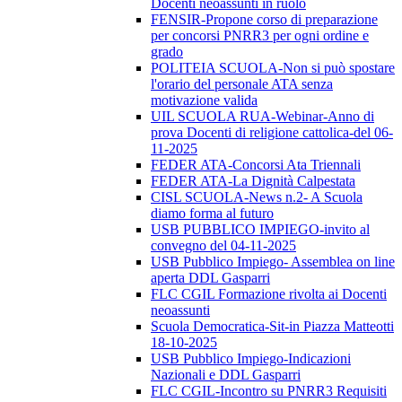
Docenti neoassunti in ruolo
FENSIR-Propone corso di preparazione
per concorsi PNRR3 per ogni ordine e
grado
POLITEIA SCUOLA-Non si può spostare
l'orario del personale ATA senza
motivazione valida
UIL SCUOLA RUA-Webinar-Anno di
prova Docenti di religione cattolica-del 06-
11-2025
FEDER ATA-Concorsi Ata Triennali
FEDER ATA-La Dignità Calpestata
CISL SCUOLA-News n.2- A Scuola
diamo forma al futuro
USB PUBBLICO IMPIEGO-invito al
convegno del 04-11-2025
USB Pubblico Impiego- Assemblea on line
aperta DDL Gasparri
FLC CGIL Formazione rivolta ai Docenti
neoassunti
Scuola Democratica-Sit-in Piazza Matteotti
18-10-2025
USB Pubblico Impiego-Indicazioni
Nazionali e DDL Gasparri
FLC CGIL-Incontro su PNRR3 Requisiti