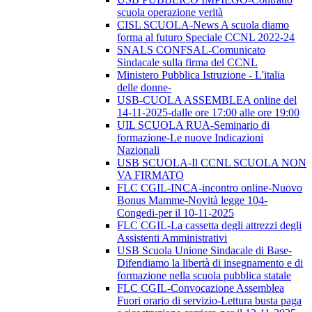
scuola operazione verità
CISL SCUOLA-News A scuola diamo
forma al futuro Speciale CCNL 2022-24
SNALS CONFSAL-Comunicato
Sindacale sulla firma del CCNL
Ministero Pubblica Istruzione - L'italia
delle donne-
USB-CUOLA ASSEMBLEA online del
14-11-2025-dalle ore 17:00 alle ore 19:00
UIL SCUOLA RUA-Seminario di
formazione-Le nuove Indicazioni
Nazionali
USB SCUOLA-Il CCNL SCUOLA NON
VA FIRMATO
FLC CGIL-INCA-incontro online-Nuovo
Bonus Mamme-Novità legge 104-
Congedi-per il 10-11-2025
FLC CGIL-La cassetta degli attrezzi degli
Assistenti Amministrativi
USB Scuola Unione Sindacale di Base-
Difendiamo la libertà di insegnamento e di
formazione nella scuola pubblica statale
FLC CGIL-Convocazione Assemblea
Fuori orario di servizio-Lettura busta paga