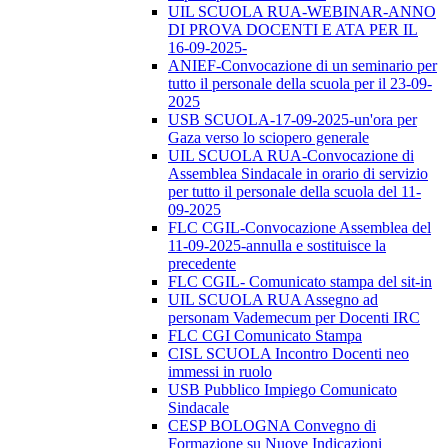
UIL SCUOLA RUA-WEBINAR-ANNO
DI PROVA DOCENTI E ATA PER IL
16-09-2025-
ANIEF-Convocazione di un seminario per
tutto il personale della scuola per il 23-09-
2025
USB SCUOLA-17-09-2025-un'ora per
Gaza verso lo sciopero generale
UIL SCUOLA RUA-Convocazione di
Assemblea Sindacale in orario di servizio
per tutto il personale della scuola del 11-
09-2025
FLC CGIL-Convocazione Assemblea del
11-09-2025-annulla e sostituisce la
precedente
FLC CGIL- Comunicato stampa del sit-in
UIL SCUOLA RUA Assegno ad
personam Vademecum per Docenti IRC
FLC CGI Comunicato Stampa
CISL SCUOLA Incontro Docenti neo
immessi in ruolo
USB Pubblico Impiego Comunicato
Sindacale
CESP BOLOGNA Convegno di
Formazione su Nuove Indicazioni