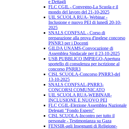
e Dettagli
FLC CGIL - Convegno-La Scuola e il
mondo del lavoro del 21-10-2025
UIL SCUOLA RUA- Webinar -
Inclusione e nuovo PEI di lunedì 20-10-
2025
SNALS CONFSAL - Corso di
preparazione alla prova d'inglese concorso
PNNR3 per i Docenti
GILDA UNAMS-Convocazione di
Assemblea Sindacale per il 23-10-2025
USB PUBBLICO IMPIEGO-Apertura
sportello di consulenza per iscrizione al
concorso PNRR3
CISL SCUOLA-Concorso PNRR3-del
13-10-2025
SNALS CONFSAL-PNRR3-
CONCORSI COMUNICATO
UIL SCUOLA RUA-WEBINAR-
INCLUSIONE E NUOVO PEI
FLC CGIL-Elezione Assemblea Nazionale
Delegati "Fondo Espero"
CISL SCUOLA-Incontro per tutto il
personale - Testimonianza su Gaza
FENSIR-agli Insegnanti di Religione-