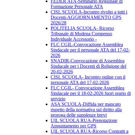
FEDER ATA-Seminario Regionale di
Formazione Personale ATA
CISL SCUOLA-Incontro rivolto a tutti i
Docenti-AGGIORNAMENTO GPS
2026/28
POLITELIA SCUOLA- Ricorso
Tribunale di Modena Compenso
Individuale Accessorio -
FLC CGIL-Convocazione Assemblea
Sindacale per il personale ATA del 17-02-
2026
SNADIR-Convocazione di Assemblea
Sindacale per i Docenti di Religione del
20-02-2026
CISL SCUOLA- Incontro online con il
personale ATA del 17-02-2026
FLC CGIL- Convocazione Assemblea
Sindacale per il 18-02-2026 fuori orario di
servizio
ASA SCUOLA-Diffida per mancato
rispetto della normativa sul diritto alla
proroga delle supplenze brevi
UIL SCUOLA RUA-Prenotazione
Appuntamento per GPS
UIL SCUOLA RUA-Ricorso Contratti a