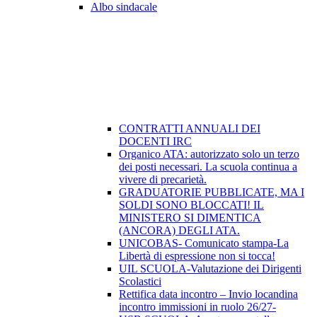
Albo sindacale
CONTRATTI ANNUALI DEI
DOCENTI IRC
Organico ATA: autorizzato solo un terzo
dei posti necessari. La scuola continua a
vivere di precarietà.
GRADUATORIE PUBBLICATE, MA I
SOLDI SONO BLOCCATI! IL
MINISTERO SI DIMENTICA
(ANCORA) DEGLI ATA.
UNICOBAS- Comunicato stampa-La
Libertà di espressione non si tocca!
UIL SCUOLA-Valutazione dei Dirigenti
Scolastici
Rettifica data incontro – Invio locandina
incontro immissioni in ruolo 26/27-