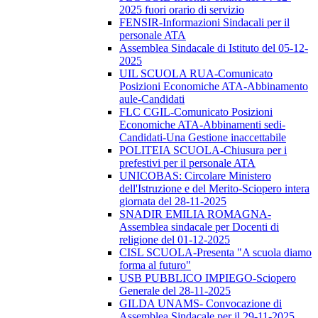
2025 fuori orario di servizio
FENSIR-Informazioni Sindacali per il
personale ATA
Assemblea Sindacale di Istituto del 05-12-
2025
UIL SCUOLA RUA-Comunicato
Posizioni Economiche ATA-Abbinamento
aule-Candidati
FLC CGIL-Comunicato Posizioni
Economiche ATA-Abbinamenti sedi-
Candidati-Una Gestione inaccettabile
POLITEIA SCUOLA-Chiusura per i
prefestivi per il personale ATA
UNICOBAS: Circolare Ministero
dell'Istruzione e del Merito-Sciopero intera
giornata del 28-11-2025
SNADIR EMILIA ROMAGNA-
Assemblea sindacale per Docenti di
religione del 01-12-2025
CISL SCUOLA-Presenta "A scuola diamo
forma al futuro"
USB PUBBLICO IMPIEGO-Sciopero
Generale del 28-11-2025
GILDA UNAMS- Convocazione di
Assemblea Sindacale per il 29-11-2025