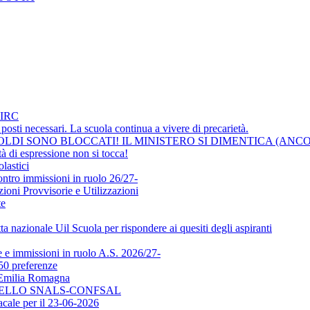
IRC
osti necessari. La scuola continua a vivere di precarietà.
LDI SONO BLOCCATI! IL MINISTERO SI DIMENTICA (ANCO
i espressione non si tocca!
lastici
ontro immissioni in ruolo 26/27-
ni Provvisorie e Utilizzazioni
te
a nazionale Uil Scuola per rispondere ai quesiti degli aspiranti
e immissioni in ruolo A.S. 2026/27-
50 preferenze
l'Emilia Romagna
DELLO SNALS-CONFSAL
ale per il 23-06-2026