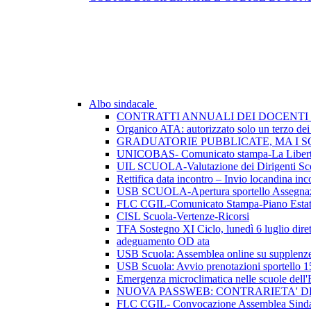
Albo sindacale
CONTRATTI ANNUALI DEI DOCENTI 
Organico ATA: autorizzato solo un terzo dei p
GRADUATORIE PUBBLICATE, MA I SO
UNICOBAS- Comunicato stampa-La Libertà d
UIL SCUOLA-Valutazione dei Dirigenti Sco
Rettifica data incontro – Invio locandina inc
USB SCUOLA-Apertura sportello Assegnazio
FLC CGIL-Comunicato Stampa-Piano Esta
CISL Scuola-Vertenze-Ricorsi
TFA Sostegno XI Ciclo, lunedì 6 luglio dirett
adeguamento OD ata
USB Scuola: Assemblea online su supplenze 
USB Scuola: Avvio prenotazioni sportello 1
Emergenza microclimatica nelle scuole del
NUOVA PASSWEB: CONTRARIETA' 
FLC CGIL- Convocazione Assemblea Sindac