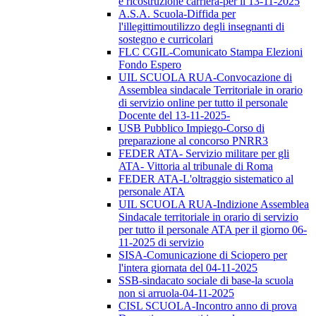
e ricostruzione carriera-per il 13-11-2025
A.S.A. Scuola-Diffida per
l'illegittimoutilizzo degli insegnanti di
sostegno e curricolari
FLC CGIL-Comunicato Stampa Elezioni
Fondo Espero
UIL SCUOLA RUA-Convocazione di
Assemblea sindacale Territoriale in orario
di servizio online per tutto il personale
Docente del 13-11-2025-
USB Pubblico Impiego-Corso di
preparazione al concorso PNRR3
FEDER ATA- Servizio militare per gli
ATA- Vittoria al tribunale di Roma
FEDER ATA-L'oltraggio sistematico al
personale ATA
UIL SCUOLA RUA-Indizione Assemblea
Sindacale territoriale in orario di servizio
per tutto il personale ATA per il giorno 06-
11-2025 di servizio
SISA-Comunicazione di Sciopero per
l'intera giornata del 04-11-2025
SSB-sindacato sociale di base-la scuola
non si arruola-04-11-2025
CISL SCUOLA-Incontro anno di prova