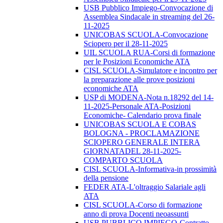
USB Pubblico Impiego-Convocazione di
Assemblea Sindacale in streaming del 26-
11-2025
UNICOBAS SCUOLA-Convocazione
Sciopero per il 28-11-2025
UIL SCUOLA RUA-Corsi di formazione
per le Posizioni Economiche ATA
CISL SCUOLA-Simulatore e incontro per
la preparazione alle prove posizioni
economiche ATA
USP di MODENA-Nota n.18292 del 14-
11-2025-Personale ATA-Posizioni
Economiche- Calendario prova finale
UNICOBAS SCUOLA E COBAS
BOLOGNA - PROCLAMAZIONE
SCIOPERO GENERALE INTERA
GIORNATADEL 28-11-2025-
COMPARTO SCUOLA
CISL SCUOLA-Informativa-in prossimità
della pensione
FEDER ATA-L'oltraggio Salariale agli
ATA
CISL SCUOLA-Corso di formazione
anno di prova Docenti neoassunti
USB PUBBLICO IMPIEGO-Contratto