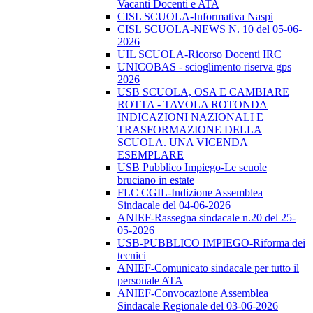
Vacanti Docenti e ATA
CISL SCUOLA-Informativa Naspi
CISL SCUOLA-NEWS N. 10 del 05-06-
2026
UIL SCUOLA-Ricorso Docenti IRC
UNICOBAS - scioglimento riserva gps
2026
USB SCUOLA, OSA E CAMBIARE
ROTTA - TAVOLA ROTONDA
INDICAZIONI NAZIONALI E
TRASFORMAZIONE DELLA
SCUOLA. UNA VICENDA
ESEMPLARE
USB Pubblico Impiego-Le scuole
bruciano in estate
FLC CGIL-Indizione Assemblea
Sindacale del 04-06-2026
ANIEF-Rassegna sindacale n.20 del 25-
05-2026
USB-PUBBLICO IMPIEGO-Riforma dei
tecnici
ANIEF-Comunicato sindacale per tutto il
personale ATA
ANIEF-Convocazione Assemblea
Sindacale Regionale del 03-06-2026