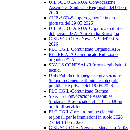
UIL SCUOLA RUA-Convocazione
Assemblea Sindacale Regionale del 04-06-
2026
CUB-SGB-Sciopero generale intera
giornata del 29-05-2026
UIL SCUOLA RUA-Organico di diritto
del personale ATA in Emilia Romagna
CISL SCUOLA- News N.9 del20-05-
2026
FLC CGIL-Comunicato Organici ATA
FEDER ATA-Comunicato Riduzione
organico ATA
SNALS CONFSAL-Riforma degli Istituti
tecnici
USB Pubblico Impiego- Convocazione
Sciopero Generale di tutte le categorie
pubbliche e private del 18-05-2026
FLC CGIL-Comunicato Stampa
SNALS-Convocazione Assemblea
Sindacale Provinciale del 14-04-2026 in
orario di servizio
FLC CGIL-Incontro online elenchi
regionali per le immissioni in ruolo 2026-
27 del 13-05-2026
CISL SCUOLA-News dal sindacato N. 08