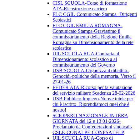
CISL SCUOLA-Corso di formazione
ATA-Ricostruzione carriera
FLC CGIL-Comunicato Stampa -Dirigenti
Scolastici
FLC CGIL EMILIA ROMAGNA-
Comunicato Stampa-Gravissimo il
commissariamento della Regione Emilia
Romagna su Dimensionamento della rete
scolastica
UIL SCUOLA RUA-Contraria al
Dimensionamento scolastico a al
commissariamento del Governo
USB SCUOLA-Organizza il dibattito-
Genocidi-politiche della memoria. Verso il
27-01-26
FEDER ATA-Ricorso per la valutazione
del servizio militare Scadenza 28-02-2026
USB Pubblico Impiego-Nuove tutele per
chi è iscritto- Riprendiamoci quel che è
nostro!
SCIOPERO NAZIONALE INTERA
GIORNATA del 12 e 13 01-2026-
Proclamato da Confederazioni sindacali-
CSLE-CONALPE-CONFSAI-FLP
UIL SCUOLA RUA-Corso di