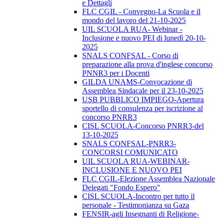
e Dettagli
FLC CGIL - Convegno-La Scuola e il
mondo del lavoro del 21-10-2025
UIL SCUOLA RUA- Webinar -
Inclusione e nuovo PEI di lunedì 20-10-
2025
SNALS CONFSAL - Corso di
preparazione alla prova d'inglese concorso
PNNR3 per i Docenti
GILDA UNAMS-Convocazione di
Assemblea Sindacale per il 23-10-2025
USB PUBBLICO IMPIEGO-Apertura
sportello di consulenza per iscrizione al
concorso PNRR3
CISL SCUOLA-Concorso PNRR3-del
13-10-2025
SNALS CONFSAL-PNRR3-
CONCORSI COMUNICATO
UIL SCUOLA RUA-WEBINAR-
INCLUSIONE E NUOVO PEI
FLC CGIL-Elezione Assemblea Nazionale
Delegati "Fondo Espero"
CISL SCUOLA-Incontro per tutto il
personale - Testimonianza su Gaza
FENSIR-agli Insegnanti di Religione-