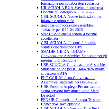
formazione per collaboratori scolastici
UIL SCUOLA RUA-Webinar conferma
Docente di Sostegno A.S. 2026-27
CISL SCUOLA-Nuove indicazioni per
Infanzia e primo ciclo
unicobas-convocazione assemblea
sindacale per il 15-04-2026
SNALS-Violenza a scuola -Docente
accoltellata
CISL SCUOLA- Incontri formativi-
Valutazione domande GPS
SNADIR-GILDA -UNAMS-
Convocazione Assemblea Sindacale per gli
insegnanti di Religione
USB SCUOLA-Convocazione Assemblea
Sindacale online per il 13-04-2026 rivolta
al personale ATA
FLC CGIL Modena-Convocazione
Assemblea Sindacale per 08-04-2026
USB Pubblico impiego-Per una scuola
sicura servono investimenti-non Metal
Detector!
FENSIR-Comunicato Stampa-Trescore
Balneario-Grave episodio
CISL SCUOLA- Question Time Per i