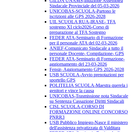
GILDA UNAMS-Indizione Assemblea
Sindacale Provinciale del 05-03-2026
UNICOBAS-SCUOLA-Partono le
iscrizioni alle GPS 2026-2028
UIL SCUOLA RUA-IRASE- TFA
sostegno XI ciclo2026-Corso di
preparazione al TFA Sostegno
FEDER ATA-Seminario di Formazione
per il personale ATA del 02-03-2026
ANIEF-Comunicato Sindacale a tutto il
personale Docente- Compilazione- GPS
FEDER ATA-Seminario di Formazione-
aggiornamento del 23-03-2026
Fensir- Aggiornamento GPS 2026-2028
USB SCUOLA-Avvio prenotazioni per
sportello GPS
POLITELIA SCUOLA-Maestra querela i
genitori e vince la causa
UNICOBAS-Trasmissione nota Sindacale
su Sentenza Cassazione Diritti Sindacali
CISL SCUOLA-CORSO DI
FORMAZIONE ONLINE CONCORSO
PNRR3
USB Pubblico Impiego-Nasce il ministero
dell'assistenza privatizzata di Valditara