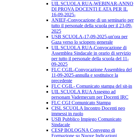
UIL SCUOLA RUA-WEBINAR-ANNO
DI PROVA DOCENTI E ATA PER IL
16-09-2025-
ANIEF-Convocazione di un seminario per
tutto il personale della scuola per il 23-09-
2025
USB SCUOLA-17-09-2025-un'ora per
Gaza verso lo sciopero generale
UIL SCUOLA RUA-Convocazione di
Assemblea Sindacale in orario di servizio
per tutto il personale della scuola del 11-
09-2025
FLC CGIL-Convocazione Assemblea del
11-09-2025-annulla e sostituisce la
precedente
FLC CGIL- Comunicato stampa del sit-in
UIL SCUOLA RUA Assegno ad
personam Vademecum per Docenti IRC
FLC CGI Comunicato Stampa
CISL SCUOLA Incontro Docenti neo
immessi in ruolo
USB Pubblico Impiego Comunicato
Sindacale
CESP BOLOGNA Convegno di
Formazione su Nuove Indicazioni