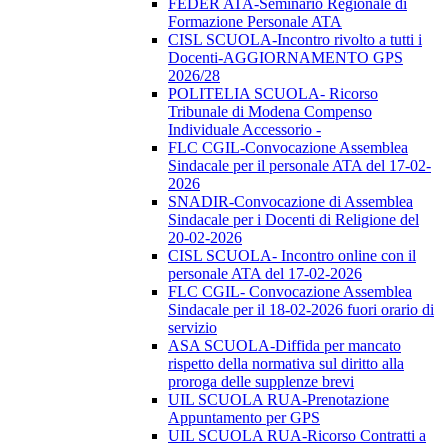
FEDER ATA-Seminario Regionale di
Formazione Personale ATA
CISL SCUOLA-Incontro rivolto a tutti i
Docenti-AGGIORNAMENTO GPS
2026/28
POLITELIA SCUOLA- Ricorso
Tribunale di Modena Compenso
Individuale Accessorio -
FLC CGIL-Convocazione Assemblea
Sindacale per il personale ATA del 17-02-
2026
SNADIR-Convocazione di Assemblea
Sindacale per i Docenti di Religione del
20-02-2026
CISL SCUOLA- Incontro online con il
personale ATA del 17-02-2026
FLC CGIL- Convocazione Assemblea
Sindacale per il 18-02-2026 fuori orario di
servizio
ASA SCUOLA-Diffida per mancato
rispetto della normativa sul diritto alla
proroga delle supplenze brevi
UIL SCUOLA RUA-Prenotazione
Appuntamento per GPS
UIL SCUOLA RUA-Ricorso Contratti a