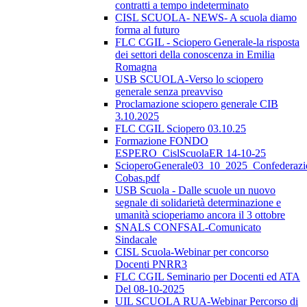
contratti a tempo indeterminato
CISL SCUOLA- NEWS- A scuola diamo
forma al futuro
FLC CGIL - Sciopero Generale-la risposta
dei settori della conoscenza in Emilia
Romagna
USB SCUOLA-Verso lo sciopero
generale senza preavviso
Proclamazione sciopero generale CIB
3.10.2025
FLC CGIL Sciopero 03.10.25
Formazione FONDO
ESPERO_CislScuolaER 14-10-25
ScioperoGenerale03_10_2025_Confederazi
Cobas.pdf
USB Scuola - Dalle scuole un nuovo
segnale di solidarietà determinazione e
umanità scioperiamo ancora il 3 ottobre
SNALS CONFSAL-Comunicato
Sindacale
CISL Scuola-Webinar per concorso
Docenti PNRR3
FLC CGIL Seminario per Docenti ed ATA
Del 08-10-2025
UIL SCUOLA RUA-Webinar Percorso di