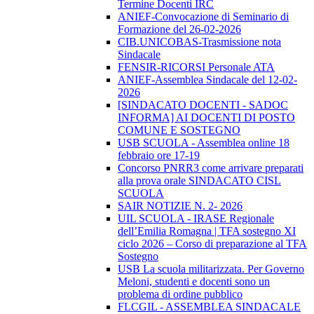
Termine Docenti IRC
ANIEF-Convocazione di Seminario di
Formazione del 26-02-2026
CIB.UNICOBAS-Trasmissione nota
Sindacale
FENSIR-RICORSI Personale ATA
ANIEF-Assemblea Sindacale del 12-02-
2026
[SINDACATO DOCENTI - SADOC
INFORMA] AI DOCENTI DI POSTO
COMUNE E SOSTEGNO
USB SCUOLA - Assemblea online 18
febbraio ore 17-19
Concorso PNRR3 come arrivare preparati
alla prova orale SINDACATO CISL
SCUOLA
SAIR NOTIZIE N. 2- 2026
UIL SCUOLA - IRASE Regionale
dell’Emilia Romagna | TFA sostegno XI
ciclo 2026 – Corso di preparazione al TFA
Sostegno
USB La scuola militarizzata. Per Governo
Meloni, studenti e docenti sono un
problema di ordine pubblico
FLCGIL - ASSEMBLEA SINDACALE