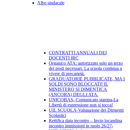
Albo sindacale
CONTRATTI ANNUALI DEI
DOCENTI IRC
Organico ATA: autorizzato solo un terzo
dei posti necessari. La scuola continua a
vivere di precarietà.
GRADUATORIE PUBBLICATE, MA I
SOLDI SONO BLOCCATI! IL
MINISTERO SI DIMENTICA
(ANCORA) DEGLI ATA.
UNICOBAS- Comunicato stampa-La
Libertà di espressione non si tocca!
UIL SCUOLA-Valutazione dei Dirigenti
Scolastici
Rettifica data incontro – Invio locandina
incontro immissioni in ruolo 26/27-