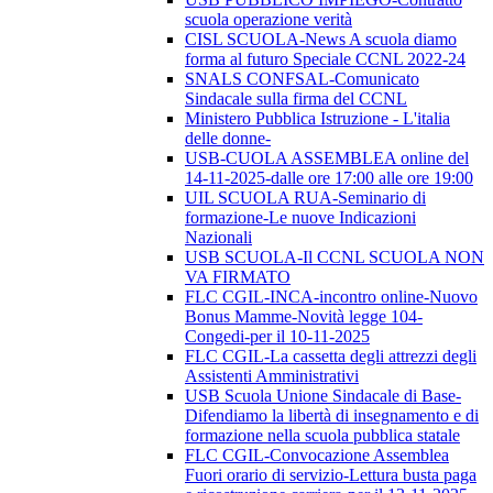
scuola operazione verità
CISL SCUOLA-News A scuola diamo
forma al futuro Speciale CCNL 2022-24
SNALS CONFSAL-Comunicato
Sindacale sulla firma del CCNL
Ministero Pubblica Istruzione - L'italia
delle donne-
USB-CUOLA ASSEMBLEA online del
14-11-2025-dalle ore 17:00 alle ore 19:00
UIL SCUOLA RUA-Seminario di
formazione-Le nuove Indicazioni
Nazionali
USB SCUOLA-Il CCNL SCUOLA NON
VA FIRMATO
FLC CGIL-INCA-incontro online-Nuovo
Bonus Mamme-Novità legge 104-
Congedi-per il 10-11-2025
FLC CGIL-La cassetta degli attrezzi degli
Assistenti Amministrativi
USB Scuola Unione Sindacale di Base-
Difendiamo la libertà di insegnamento e di
formazione nella scuola pubblica statale
FLC CGIL-Convocazione Assemblea
Fuori orario di servizio-Lettura busta paga