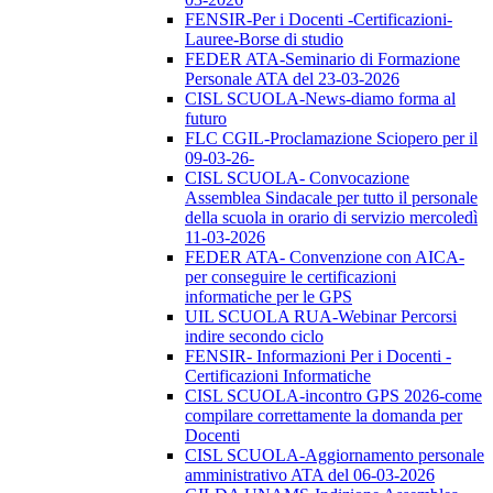
FENSIR-Per i Docenti -Certificazioni-
Lauree-Borse di studio
FEDER ATA-Seminario di Formazione
Personale ATA del 23-03-2026
CISL SCUOLA-News-diamo forma al
futuro
FLC CGIL-Proclamazione Sciopero per il
09-03-26-
CISL SCUOLA- Convocazione
Assemblea Sindacale per tutto il personale
della scuola in orario di servizio mercoledì
11-03-2026
FEDER ATA- Convenzione con AICA-
per conseguire le certificazioni
informatiche per le GPS
UIL SCUOLA RUA-Webinar Percorsi
indire secondo ciclo
FENSIR- Informazioni Per i Docenti -
Certificazioni Informatiche
CISL SCUOLA-incontro GPS 2026-come
compilare correttamente la domanda per
Docenti
CISL SCUOLA-Aggiornamento personale
amministrativo ATA del 06-03-2026