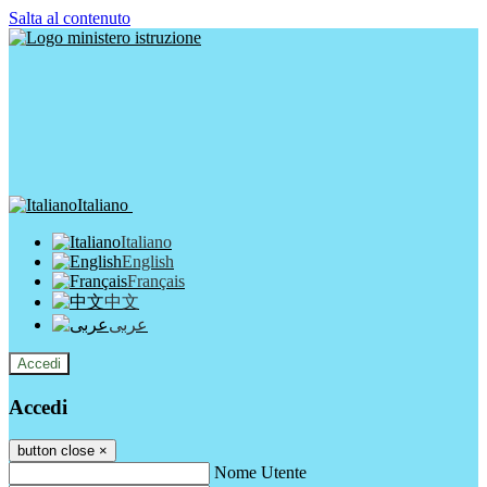
Salta al contenuto
Italiano
Italiano
English
Français
中文
عربى
Accedi
Accedi
button close
×
Nome Utente