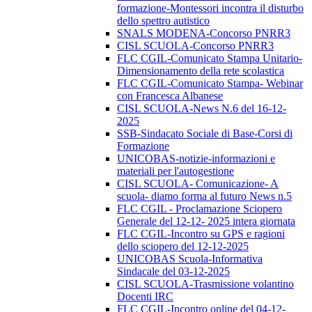
formazione-Montessori incontra il disturbo
dello spettro autistico
SNALS MODENA-Concorso PNRR3
CISL SCUOLA-Concorso PNRR3
FLC CGIL-Comunicato Stampa Unitario-
Dimensionamento della rete scolastica
FLC CGIL-Comunicato Stampa- Webinar
con Francesca Albanese
CISL SCUOLA-News N.6 del 16-12-
2025
SSB-Sindacato Sociale di Base-Corsi di
Formazione
UNICOBAS-notizie-informazioni e
materiali per l'autogestione
CISL SCUOLA- Comunicazione- A
scuola- diamo forma al futuro News n.5
FLC CGIL - Proclamazione Sciopero
Generale del 12-12- 2025 intera giornata
FLC CGIL-Incontro su GPS e ragioni
dello sciopero del 12-12-2025
UNICOBAS Scuola-Informativa
Sindacale del 03-12-2025
CISL SCUOLA-Trasmissione volantino
Docenti IRC
FLC CGIL-Incontro online del 04-12-