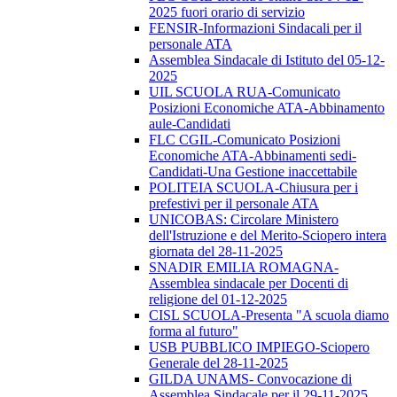
2025 fuori orario di servizio
FENSIR-Informazioni Sindacali per il
personale ATA
Assemblea Sindacale di Istituto del 05-12-
2025
UIL SCUOLA RUA-Comunicato
Posizioni Economiche ATA-Abbinamento
aule-Candidati
FLC CGIL-Comunicato Posizioni
Economiche ATA-Abbinamenti sedi-
Candidati-Una Gestione inaccettabile
POLITEIA SCUOLA-Chiusura per i
prefestivi per il personale ATA
UNICOBAS: Circolare Ministero
dell'Istruzione e del Merito-Sciopero intera
giornata del 28-11-2025
SNADIR EMILIA ROMAGNA-
Assemblea sindacale per Docenti di
religione del 01-12-2025
CISL SCUOLA-Presenta "A scuola diamo
forma al futuro"
USB PUBBLICO IMPIEGO-Sciopero
Generale del 28-11-2025
GILDA UNAMS- Convocazione di
Assemblea Sindacale per il 29-11-2025