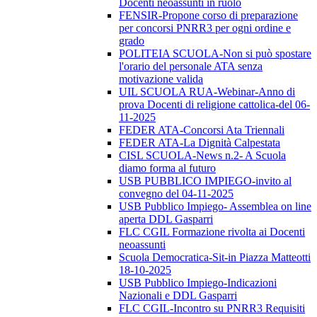
Docenti neoassunti in ruolo
FENSIR-Propone corso di preparazione
per concorsi PNRR3 per ogni ordine e
grado
POLITEIA SCUOLA-Non si può spostare
l'orario del personale ATA senza
motivazione valida
UIL SCUOLA RUA-Webinar-Anno di
prova Docenti di religione cattolica-del 06-
11-2025
FEDER ATA-Concorsi Ata Triennali
FEDER ATA-La Dignità Calpestata
CISL SCUOLA-News n.2- A Scuola
diamo forma al futuro
USB PUBBLICO IMPIEGO-invito al
convegno del 04-11-2025
USB Pubblico Impiego- Assemblea on line
aperta DDL Gasparri
FLC CGIL Formazione rivolta ai Docenti
neoassunti
Scuola Democratica-Sit-in Piazza Matteotti
18-10-2025
USB Pubblico Impiego-Indicazioni
Nazionali e DDL Gasparri
FLC CGIL-Incontro su PNRR3 Requisiti