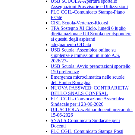
USB SCUOLA-Apertura sportello
Assegnazioni Provvisorie e Utilizzazioni
FLC CGIL-Comunicato Stampa-Piano
Estate
CISL Scuola-Vertenze-Ricorsi
TFA Sostegno XI Ciclo, lunedì 6 luglio
diretta nazionale Uil Scuola per rispondere
ai quesiti degli aspiranti
adeguamento OD ata
USB Scuola: Assemblea online su
supplenze e immissioni in ruolo A.S.
2026/27-
USB Scuola: Avvio prenotazioni sportello
150 preferenze
Emergenza microclimatica nelle scuole
dell'Emilia Romagna
NUOVA PASSWEB: CONTRARIETA'
DELLO SNALS-CONFSAL
FLC CGIL- Convocazione Assemblea
Sindacale per il 23-06-2026
UIL SCUOLA-webinar docenti precari del
15-06-2026
SNALS-Comunicato Sindacale per i
Docenti
FLC CGIL-Comunicato Stampa-Posti