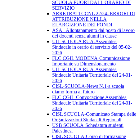
SCUOLA FUORI DALL'ORARIO DI
SERVIZIO
ARRETRATI CCNL 22/24- ERRORI DI
ATTRIBUZIONE NELLA
ELARGIZIONE DEI FONDI,
ASA - Allontanamento dal posto di lavoro
dei docenti senza alunni in classe
UIL SCUOLA RUA-Assemblea
Sindacale in orario di servizio del 05-02-
2026
FLC CGIL MODENA-Comunicazione
Importante su Dimensionamento
UIL SCUOLA RUA-Assemblea
Sindacale Unitaria Territoriale del 24-01-
2026
CISL-SCUOLA-News N.1-a scuola
diamo forma al futuro
FLC CGIL-Convocazione Assemblea
Sindacale Unitaria Territoriale del 24-01-
2026
CISL SCUOLA-Comunicato Stampa delle
Organizzazioni Sindacali Regionali
USB SCUOLA-Schedatura studenti
Palestinesi
CISL SCUOLA-Corso di formazione