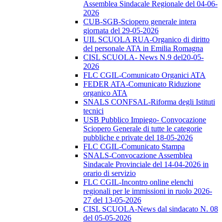
Assemblea Sindacale Regionale del 04-06-
2026
CUB-SGB-Sciopero generale intera
giornata del 29-05-2026
UIL SCUOLA RUA-Organico di diritto
del personale ATA in Emilia Romagna
CISL SCUOLA- News N.9 del20-05-
2026
FLC CGIL-Comunicato Organici ATA
FEDER ATA-Comunicato Riduzione
organico ATA
SNALS CONFSAL-Riforma degli Istituti
tecnici
USB Pubblico Impiego- Convocazione
Sciopero Generale di tutte le categorie
pubbliche e private del 18-05-2026
FLC CGIL-Comunicato Stampa
SNALS-Convocazione Assemblea
Sindacale Provinciale del 14-04-2026 in
orario di servizio
FLC CGIL-Incontro online elenchi
regionali per le immissioni in ruolo 2026-
27 del 13-05-2026
CISL SCUOLA-News dal sindacato N. 08
del 05-05-2026