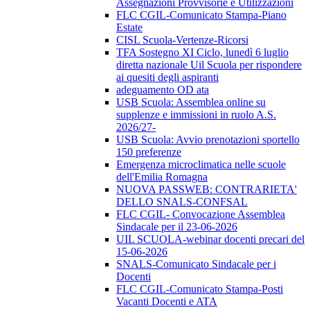
Assegnazioni Provvisorie e Utilizzazioni
FLC CGIL-Comunicato Stampa-Piano
Estate
CISL Scuola-Vertenze-Ricorsi
TFA Sostegno XI Ciclo, lunedì 6 luglio
diretta nazionale Uil Scuola per rispondere
ai quesiti degli aspiranti
adeguamento OD ata
USB Scuola: Assemblea online su
supplenze e immissioni in ruolo A.S.
2026/27-
USB Scuola: Avvio prenotazioni sportello
150 preferenze
Emergenza microclimatica nelle scuole
dell'Emilia Romagna
NUOVA PASSWEB: CONTRARIETA'
DELLO SNALS-CONFSAL
FLC CGIL- Convocazione Assemblea
Sindacale per il 23-06-2026
UIL SCUOLA-webinar docenti precari del
15-06-2026
SNALS-Comunicato Sindacale per i
Docenti
FLC CGIL-Comunicato Stampa-Posti
Vacanti Docenti e ATA