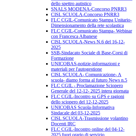
dello spettro autistico
SNALS MODENA-Concorso PNRR3
CISL SCUOLA-Concorso PNRR3
FLC CGIL-Comunicato Stampa Unitario-
Dimensionamento della rete scolastica
FLC CGIL-Comunicato Stampa- Webinar
con Francesca Albanese
CISL SCUOLA-News N.6 del 16-12-
2025
SSB-Sindacato Sociale di Base-Corsi di
Formazione
UNICOBAS-notizie-informazioni e
materiali per l'autogestione
CISL SCUOLA- Comunicazione- A
scuola- diamo forma al futuro News n.5
FLC CGIL - Proclamazione Sciopero
Generale del 12-12- 2025 intera giornata
FLC CGIL-Incontro su GPS e ragioni
dello sciopero del 12-12-2025
UNICOBAS Scuola-Informativa
Sindacale del 03-12-2025
CISL SCUOLA-Trasmissione volantino
Docenti IRC
FLC CGIL-Incontro online del 04-12-
2025 fuori orario di servizio