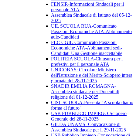
FENSIR-Informazioni Sindacali per il
personale ATA
Assemblea Sindacale di Istituto del 05-12-
2025
UIL SCUOLA RUA-Comunicato
Posizioni Economiche ATA-Abbinamento
aule-Candidati
FLC CGIL-Comunicato Posizioni
Economiche ATA-Abbinamenti sedi-
Candidati-Una Gestione inaccettabile
POLITEIA SCUOLA-Chiusura per i
prefestivi per il personale ATA
UNICOBAS: Circolare Ministero
dell'Istruzione e del Merito-Sciopero intera
giornata del 28-11-2025
SNADIR EMILIA ROMAGNA-
Assemblea sindacale per Docenti di
religione del 01-12-2025
CISL SCUOLA-Presenta "A scuola diamo
forma al futuro"
USB PUBBLICO IMPIEGO-Sciopero
Generale del 28-11-2025
GILDA UNAMS- Convocazione di
Assemblea Sindacale per il 29-11-2025
USB Pubblico Impiego-Convocazione di