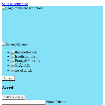
Salta al contenuto
Italiano
Italiano
English
Français
中文
عربى
Accedi
Accedi
button close
×
Nome Utente