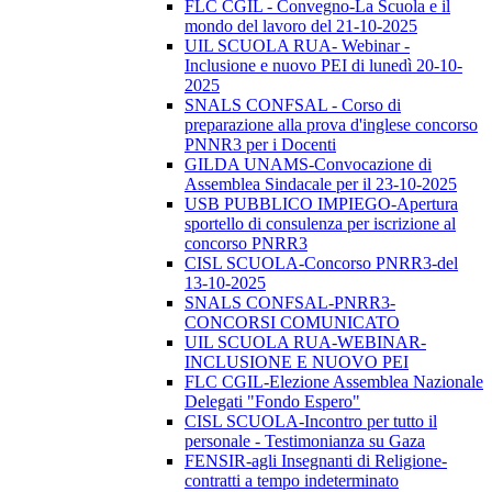
FLC CGIL - Convegno-La Scuola e il
mondo del lavoro del 21-10-2025
UIL SCUOLA RUA- Webinar -
Inclusione e nuovo PEI di lunedì 20-10-
2025
SNALS CONFSAL - Corso di
preparazione alla prova d'inglese concorso
PNNR3 per i Docenti
GILDA UNAMS-Convocazione di
Assemblea Sindacale per il 23-10-2025
USB PUBBLICO IMPIEGO-Apertura
sportello di consulenza per iscrizione al
concorso PNRR3
CISL SCUOLA-Concorso PNRR3-del
13-10-2025
SNALS CONFSAL-PNRR3-
CONCORSI COMUNICATO
UIL SCUOLA RUA-WEBINAR-
INCLUSIONE E NUOVO PEI
FLC CGIL-Elezione Assemblea Nazionale
Delegati "Fondo Espero"
CISL SCUOLA-Incontro per tutto il
personale - Testimonianza su Gaza
FENSIR-agli Insegnanti di Religione-
contratti a tempo indeterminato