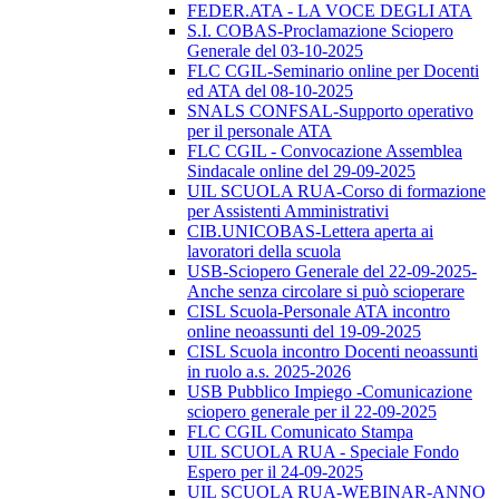
FEDER.ATA - LA VOCE DEGLI ATA
S.I. COBAS-Proclamazione Sciopero
Generale del 03-10-2025
FLC CGIL-Seminario online per Docenti
ed ATA del 08-10-2025
SNALS CONFSAL-Supporto operativo
per il personale ATA
FLC CGIL - Convocazione Assemblea
Sindacale online del 29-09-2025
UIL SCUOLA RUA-Corso di formazione
per Assistenti Amministrativi
CIB.UNICOBAS-Lettera aperta ai
lavoratori della scuola
USB-Sciopero Generale del 22-09-2025-
Anche senza circolare si può scioperare
CISL Scuola-Personale ATA incontro
online neoassunti del 19-09-2025
CISL Scuola incontro Docenti neoassunti
in ruolo a.s. 2025-2026
USB Pubblico Impiego -Comunicazione
sciopero generale per il 22-09-2025
FLC CGIL Comunicato Stampa
UIL SCUOLA RUA - Speciale Fondo
Espero per il 24-09-2025
UIL SCUOLA RUA-WEBINAR-ANNO