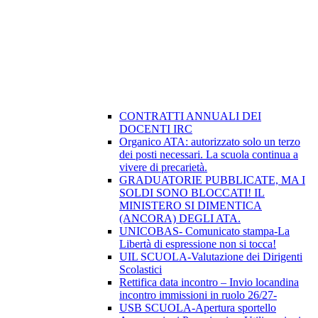
CONTRATTI ANNUALI DEI
DOCENTI IRC
Organico ATA: autorizzato solo un terzo
dei posti necessari. La scuola continua a
vivere di precarietà.
GRADUATORIE PUBBLICATE, MA I
SOLDI SONO BLOCCATI! IL
MINISTERO SI DIMENTICA
(ANCORA) DEGLI ATA.
UNICOBAS- Comunicato stampa-La
Libertà di espressione non si tocca!
UIL SCUOLA-Valutazione dei Dirigenti
Scolastici
Rettifica data incontro – Invio locandina
incontro immissioni in ruolo 26/27-
USB SCUOLA-Apertura sportello