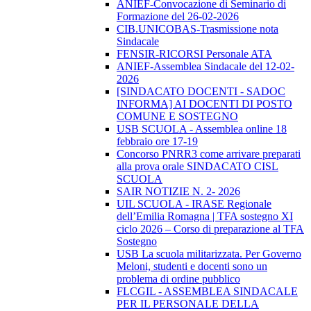
ANIEF-Convocazione di Seminario di
Formazione del 26-02-2026
CIB.UNICOBAS-Trasmissione nota
Sindacale
FENSIR-RICORSI Personale ATA
ANIEF-Assemblea Sindacale del 12-02-
2026
[SINDACATO DOCENTI - SADOC
INFORMA] AI DOCENTI DI POSTO
COMUNE E SOSTEGNO
USB SCUOLA - Assemblea online 18
febbraio ore 17-19
Concorso PNRR3 come arrivare preparati
alla prova orale SINDACATO CISL
SCUOLA
SAIR NOTIZIE N. 2- 2026
UIL SCUOLA - IRASE Regionale
dell’Emilia Romagna | TFA sostegno XI
ciclo 2026 – Corso di preparazione al TFA
Sostegno
USB La scuola militarizzata. Per Governo
Meloni, studenti e docenti sono un
problema di ordine pubblico
FLCGIL - ASSEMBLEA SINDACALE
PER IL PERSONALE DELLA