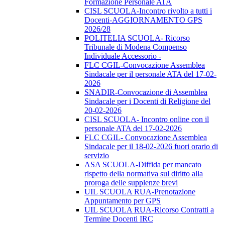
Formazione Personale ATA
CISL SCUOLA-Incontro rivolto a tutti i
Docenti-AGGIORNAMENTO GPS
2026/28
POLITELIA SCUOLA- Ricorso
Tribunale di Modena Compenso
Individuale Accessorio -
FLC CGIL-Convocazione Assemblea
Sindacale per il personale ATA del 17-02-
2026
SNADIR-Convocazione di Assemblea
Sindacale per i Docenti di Religione del
20-02-2026
CISL SCUOLA- Incontro online con il
personale ATA del 17-02-2026
FLC CGIL- Convocazione Assemblea
Sindacale per il 18-02-2026 fuori orario di
servizio
ASA SCUOLA-Diffida per mancato
rispetto della normativa sul diritto alla
proroga delle supplenze brevi
UIL SCUOLA RUA-Prenotazione
Appuntamento per GPS
UIL SCUOLA RUA-Ricorso Contratti a
Termine Docenti IRC