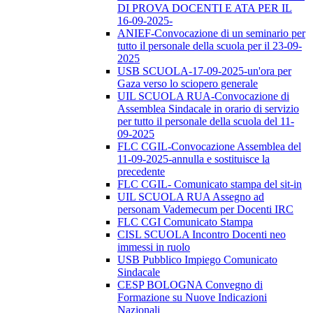
DI PROVA DOCENTI E ATA PER IL
16-09-2025-
ANIEF-Convocazione di un seminario per
tutto il personale della scuola per il 23-09-
2025
USB SCUOLA-17-09-2025-un'ora per
Gaza verso lo sciopero generale
UIL SCUOLA RUA-Convocazione di
Assemblea Sindacale in orario di servizio
per tutto il personale della scuola del 11-
09-2025
FLC CGIL-Convocazione Assemblea del
11-09-2025-annulla e sostituisce la
precedente
FLC CGIL- Comunicato stampa del sit-in
UIL SCUOLA RUA Assegno ad
personam Vademecum per Docenti IRC
FLC CGI Comunicato Stampa
CISL SCUOLA Incontro Docenti neo
immessi in ruolo
USB Pubblico Impiego Comunicato
Sindacale
CESP BOLOGNA Convegno di
Formazione su Nuove Indicazioni
Nazionali