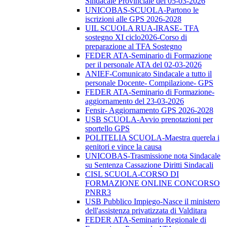
Sindacale Provinciale del 05-03-2026
UNICOBAS-SCUOLA-Partono le
iscrizioni alle GPS 2026-2028
UIL SCUOLA RUA-IRASE- TFA
sostegno XI ciclo2026-Corso di
preparazione al TFA Sostegno
FEDER ATA-Seminario di Formazione
per il personale ATA del 02-03-2026
ANIEF-Comunicato Sindacale a tutto il
personale Docente- Compilazione- GPS
FEDER ATA-Seminario di Formazione-
aggiornamento del 23-03-2026
Fensir- Aggiornamento GPS 2026-2028
USB SCUOLA-Avvio prenotazioni per
sportello GPS
POLITELIA SCUOLA-Maestra querela i
genitori e vince la causa
UNICOBAS-Trasmissione nota Sindacale
su Sentenza Cassazione Diritti Sindacali
CISL SCUOLA-CORSO DI
FORMAZIONE ONLINE CONCORSO
PNRR3
USB Pubblico Impiego-Nasce il ministero
dell'assistenza privatizzata di Valditara
FEDER ATA-Seminario Regionale di