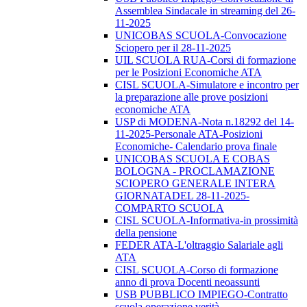
Assemblea Sindacale in streaming del 26-
11-2025
UNICOBAS SCUOLA-Convocazione
Sciopero per il 28-11-2025
UIL SCUOLA RUA-Corsi di formazione
per le Posizioni Economiche ATA
CISL SCUOLA-Simulatore e incontro per
la preparazione alle prove posizioni
economiche ATA
USP di MODENA-Nota n.18292 del 14-
11-2025-Personale ATA-Posizioni
Economiche- Calendario prova finale
UNICOBAS SCUOLA E COBAS
BOLOGNA - PROCLAMAZIONE
SCIOPERO GENERALE INTERA
GIORNATADEL 28-11-2025-
COMPARTO SCUOLA
CISL SCUOLA-Informativa-in prossimità
della pensione
FEDER ATA-L'oltraggio Salariale agli
ATA
CISL SCUOLA-Corso di formazione
anno di prova Docenti neoassunti
USB PUBBLICO IMPIEGO-Contratto
scuola operazione verità