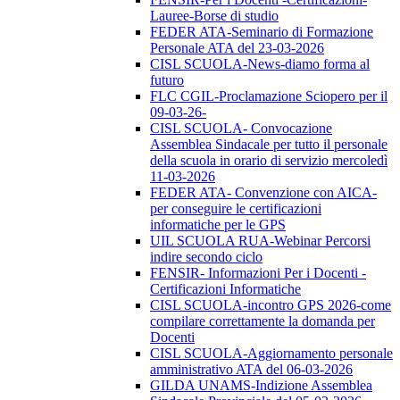
Lauree-Borse di studio
FEDER ATA-Seminario di Formazione
Personale ATA del 23-03-2026
CISL SCUOLA-News-diamo forma al
futuro
FLC CGIL-Proclamazione Sciopero per il
09-03-26-
CISL SCUOLA- Convocazione
Assemblea Sindacale per tutto il personale
della scuola in orario di servizio mercoledì
11-03-2026
FEDER ATA- Convenzione con AICA-
per conseguire le certificazioni
informatiche per le GPS
UIL SCUOLA RUA-Webinar Percorsi
indire secondo ciclo
FENSIR- Informazioni Per i Docenti -
Certificazioni Informatiche
CISL SCUOLA-incontro GPS 2026-come
compilare correttamente la domanda per
Docenti
CISL SCUOLA-Aggiornamento personale
amministrativo ATA del 06-03-2026
GILDA UNAMS-Indizione Assemblea