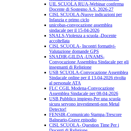
UIL SCUOLA RUA-Webinar conferma
Docente di Sostegno A.S. 2026-27
CISL SCUOLA-Nuove indicazioni per
Infanzia e primo ciclo
unicobas-convocazione assemblea
sindacale per il 15-04-2026
SNALS-Violenza a scuola -Docente
accoltellata
CISL SCUOLA- Incontri formativi-
Valutazione domande GPS
SNADIR-GILDA -UNAMS-
Convocazione Assemblea Sindacale per gli
insegnanti di Religione
USB SCUOLA-Convocazione Assemblea
Sindacale online per il 13-04-2026 rivolta
al personale ATA
FLC CGIL Modena-Convocazione
Assemblea Sindacale per 08-04-2026
USB Pubblico impiego-Per una scuola
sicura servono investimenti-non Metal
Detector!
FENSIR-Comunicato Stampa-Trescore
Balneario-Grave episodio
CISL SCUOLA- Question Time Per i
Docenti di Religione