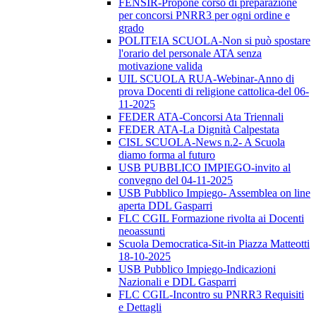
FENSIR-Propone corso di preparazione
per concorsi PNRR3 per ogni ordine e
grado
POLITEIA SCUOLA-Non si può spostare
l'orario del personale ATA senza
motivazione valida
UIL SCUOLA RUA-Webinar-Anno di
prova Docenti di religione cattolica-del 06-
11-2025
FEDER ATA-Concorsi Ata Triennali
FEDER ATA-La Dignità Calpestata
CISL SCUOLA-News n.2- A Scuola
diamo forma al futuro
USB PUBBLICO IMPIEGO-invito al
convegno del 04-11-2025
USB Pubblico Impiego- Assemblea on line
aperta DDL Gasparri
FLC CGIL Formazione rivolta ai Docenti
neoassunti
Scuola Democratica-Sit-in Piazza Matteotti
18-10-2025
USB Pubblico Impiego-Indicazioni
Nazionali e DDL Gasparri
FLC CGIL-Incontro su PNRR3 Requisiti
e Dettagli