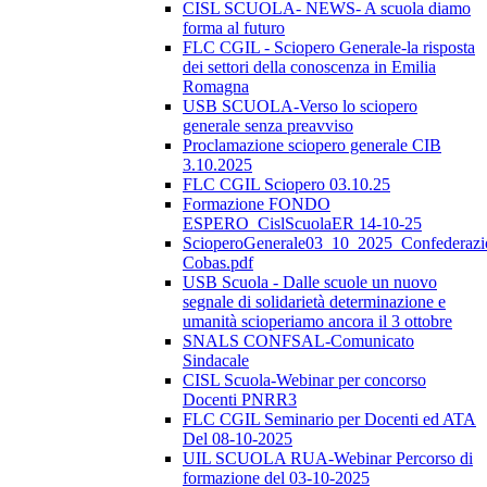
CISL SCUOLA- NEWS- A scuola diamo
forma al futuro
FLC CGIL - Sciopero Generale-la risposta
dei settori della conoscenza in Emilia
Romagna
USB SCUOLA-Verso lo sciopero
generale senza preavviso
Proclamazione sciopero generale CIB
3.10.2025
FLC CGIL Sciopero 03.10.25
Formazione FONDO
ESPERO_CislScuolaER 14-10-25
ScioperoGenerale03_10_2025_Confederazi
Cobas.pdf
USB Scuola - Dalle scuole un nuovo
segnale di solidarietà determinazione e
umanità scioperiamo ancora il 3 ottobre
SNALS CONFSAL-Comunicato
Sindacale
CISL Scuola-Webinar per concorso
Docenti PNRR3
FLC CGIL Seminario per Docenti ed ATA
Del 08-10-2025
UIL SCUOLA RUA-Webinar Percorso di
formazione del 03-10-2025