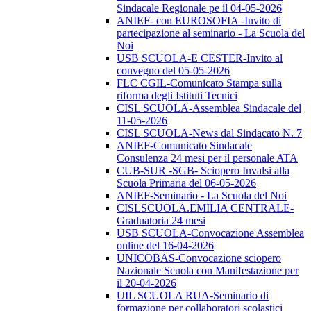
Sindacale Regionale pe il 04-05-2026
ANIEF- con EUROSOFIA -Invito di
partecipazione al seminario - La Scuola del
Noi
USB SCUOLA-E CESTER-Invito al
convegno del 05-05-2026
FLC CGIL-Comunicato Stampa sulla
riforma degli Istituti Tecnici
CISL SCUOLA-Assemblea Sindacale del
11-05-2026
CISL SCUOLA-News dal Sindacato N. 7
ANIEF-Comunicato Sindacale
Consulenza 24 mesi per il personale ATA
CUB-SUR -SGB- Sciopero Invalsi alla
Scuola Primaria del 06-05-2026
ANIEF-Seminario - La Scuola del Noi
CISLSCUOLA.EMILIA CENTRALE-
Graduatoria 24 mesi
USB SCUOLA-Convocazione Assemblea
online del 16-04-2026
UNICOBAS-Convocazione sciopero
Nazionale Scuola con Manifestazione per
il 20-04-2026
UIL SCUOLA RUA-Seminario di
formazione per collaboratori scolastici