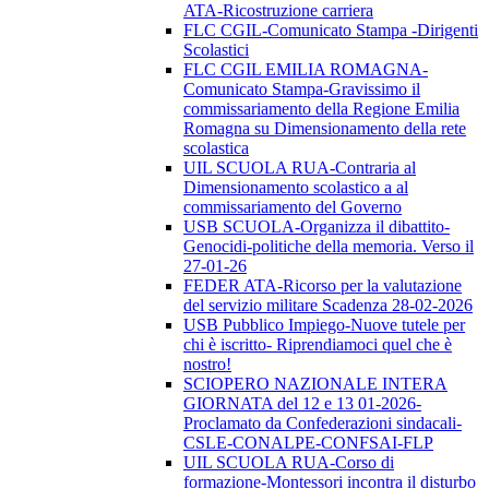
ATA-Ricostruzione carriera
FLC CGIL-Comunicato Stampa -Dirigenti
Scolastici
FLC CGIL EMILIA ROMAGNA-
Comunicato Stampa-Gravissimo il
commissariamento della Regione Emilia
Romagna su Dimensionamento della rete
scolastica
UIL SCUOLA RUA-Contraria al
Dimensionamento scolastico a al
commissariamento del Governo
USB SCUOLA-Organizza il dibattito-
Genocidi-politiche della memoria. Verso il
27-01-26
FEDER ATA-Ricorso per la valutazione
del servizio militare Scadenza 28-02-2026
USB Pubblico Impiego-Nuove tutele per
chi è iscritto- Riprendiamoci quel che è
nostro!
SCIOPERO NAZIONALE INTERA
GIORNATA del 12 e 13 01-2026-
Proclamato da Confederazioni sindacali-
CSLE-CONALPE-CONFSAI-FLP
UIL SCUOLA RUA-Corso di
formazione-Montessori incontra il disturbo