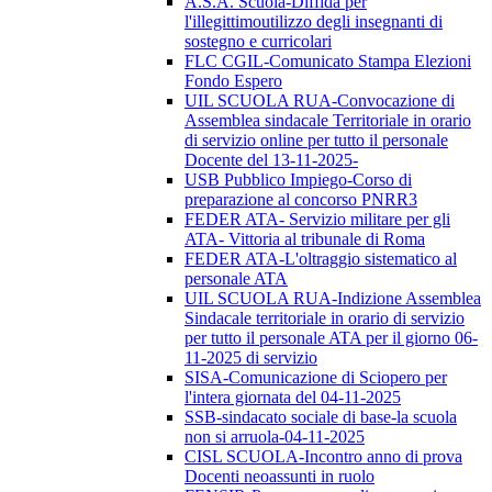
A.S.A. Scuola-Diffida per
l'illegittimoutilizzo degli insegnanti di
sostegno e curricolari
FLC CGIL-Comunicato Stampa Elezioni
Fondo Espero
UIL SCUOLA RUA-Convocazione di
Assemblea sindacale Territoriale in orario
di servizio online per tutto il personale
Docente del 13-11-2025-
USB Pubblico Impiego-Corso di
preparazione al concorso PNRR3
FEDER ATA- Servizio militare per gli
ATA- Vittoria al tribunale di Roma
FEDER ATA-L'oltraggio sistematico al
personale ATA
UIL SCUOLA RUA-Indizione Assemblea
Sindacale territoriale in orario di servizio
per tutto il personale ATA per il giorno 06-
11-2025 di servizio
SISA-Comunicazione di Sciopero per
l'intera giornata del 04-11-2025
SSB-sindacato sociale di base-la scuola
non si arruola-04-11-2025
CISL SCUOLA-Incontro anno di prova
Docenti neoassunti in ruolo