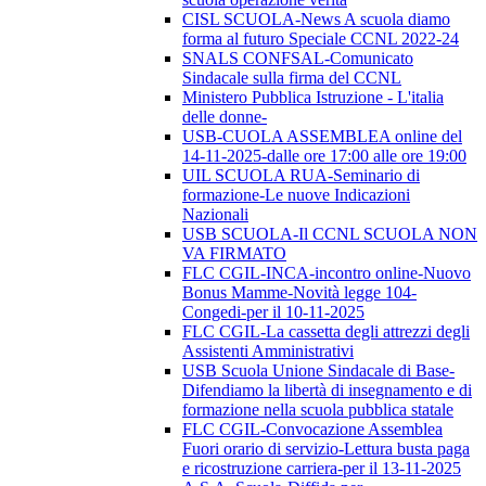
CISL SCUOLA-News A scuola diamo
forma al futuro Speciale CCNL 2022-24
SNALS CONFSAL-Comunicato
Sindacale sulla firma del CCNL
Ministero Pubblica Istruzione - L'italia
delle donne-
USB-CUOLA ASSEMBLEA online del
14-11-2025-dalle ore 17:00 alle ore 19:00
UIL SCUOLA RUA-Seminario di
formazione-Le nuove Indicazioni
Nazionali
USB SCUOLA-Il CCNL SCUOLA NON
VA FIRMATO
FLC CGIL-INCA-incontro online-Nuovo
Bonus Mamme-Novità legge 104-
Congedi-per il 10-11-2025
FLC CGIL-La cassetta degli attrezzi degli
Assistenti Amministrativi
USB Scuola Unione Sindacale di Base-
Difendiamo la libertà di insegnamento e di
formazione nella scuola pubblica statale
FLC CGIL-Convocazione Assemblea
Fuori orario di servizio-Lettura busta paga
e ricostruzione carriera-per il 13-11-2025